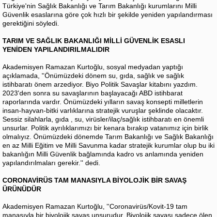
Türkiye'nin Sağlık Bakanlığı ve Tarım Bakanlığı kurumlarını Milli
Güvenlik esaslarına göre çok hızlı bir şekilde yeniden yapılandırması
gerektiğini söyledi.
TARIM VE SAĞLIK BAKANLIĞI MİLLİ GÜVENLİK ESASLI
YENİDEN YAPILANDIRILMALIDIR
Akademisyen Ramazan Kurtoğlu, sosyal medyadan yaptığı
açıklamada, ''Önümüzdeki dönem su, gıda, sağlık ve sağlık
istihbaratı önem arzediyor. Biyo Politik Savaşlar kitabını yazdım.
2023'den sonra su savaşlarının başlayacağı ABD istihbarat
raporlarında vardır. Önümüzdeki yılların savaş konsepti milletlerin
insan-hayvan-bitki varlıklarına stratejik vuruşlar şeklinde olacaktır.
Sessiz silahlarla, gıda , su, virüsler/ilaç/sağlık istihbaratı en önemli
unsurlar. Politik ayrılıklarımızı bir kenara bırakıp vatanımız için birlik
olmalıyız. Önümüzdeki dönemde Tarım Bakanlığı ve Sağlık Bakanlığı
en az Milli Eğitim ve Milli Savunma kadar stratejik kurumlar olup bu iki
bakanlığın Milli Güvenlik bağlamında kadro vs anlamında yeniden
yapılandırılmaları gerekir.'' dedi.
CORONAVİRÜS TAM MANASIYLA BİYOLOJİK BİR SAVAŞ
ÜRÜNÜDÜR
Akademisyen Ramazan Kurtoğlu, ''Coronavirüs/Kovit-19 tam
manasıyla bir biyolojik savaş unsurudur. Biyolojik savaşı sadece ölen