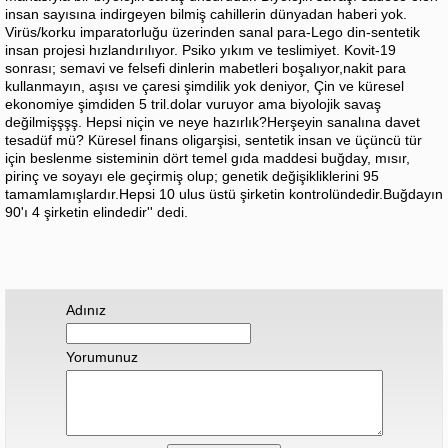
insan sayısına indirgeyen bilmiş cahillerin dünyadan haberi yok.
Virüs/korku imparatorluğu üzerinden sanal para-Lego din-sentetik
insan projesi hızlandırılıyor. Psiko yıkım ve teslimiyet. Kovit-19
sonrası; semavi ve felsefi dinlerin mabetleri boşalıyor,nakit para
kullanmayın, aşısı ve çaresi şimdilik yok deniyor, Çin ve küresel
ekonomiye şimdiden 5 tril.dolar vuruyor ama biyolojik savaş
değilmişşşş. Hepsi niçin ve neye hazırlık?Herşeyin sanalına davet
tesadüf mü? Küresel finans oligarşisi, sentetik insan ve üçüncü tür
için beslenme sisteminin dört temel gıda maddesi buğday, mısır,
pirinç ve soyayı ele geçirmiş olup; genetik değişikliklerini 95
tamamlamışlardır.Hepsi 10 ulus üstü şirketin kontrolündedir.Buğdayın
90'ı 4 şirketin elindedir'' dedi.
Adınız
Yorumunuz