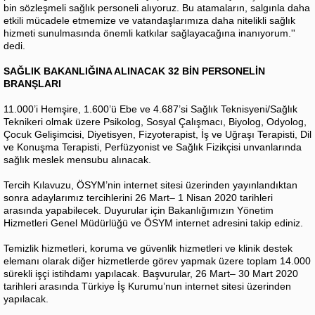
bin sözleşmeli sağlık personeli alıyoruz. Bu atamaların, salgınla daha
etkili mücadele etmemize ve vatandaşlarımıza daha nitelikli sağlık
hizmeti sunulmasında önemli katkılar sağlayacağına inanıyorum.''
dedi.
SAĞLIK BAKANLIĞINA ALINACAK 32 BİN PERSONELİN
BRANŞLARI
11.000’i Hemşire, 1.600’ü Ebe ve 4.687’si Sağlık Teknisyeni/Sağlık
Teknikeri olmak üzere Psikolog, Sosyal Çalışmacı, Biyolog, Odyolog,
Çocuk Gelişimcisi, Diyetisyen, Fizyoterapist, İş ve Uğraşı Terapisti, Dil
ve Konuşma Terapisti, Perfüzyonist ve Sağlık Fizikçisi unvanlarında
sağlık meslek mensubu alınacak.
Tercih Kılavuzu, ÖSYM’nin internet sitesi üzerinden yayınlandıktan
sonra adaylarımız tercihlerini 26 Mart– 1 Nisan 2020 tarihleri
arasında yapabilecek. Duyurular için Bakanlığımızın Yönetim
Hizmetleri Genel Müdürlüğü ve ÖSYM internet adresini takip ediniz.
Temizlik hizmetleri, koruma ve güvenlik hizmetleri ve klinik destek
elemanı olarak diğer hizmetlerde görev yapmak üzere toplam 14.000
sürekli işçi istihdamı yapılacak. Başvurular, 26 Mart– 30 Mart 2020
tarihleri arasında Türkiye İş Kurumu’nun internet sitesi üzerinden
yapılacak.