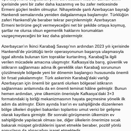
içerisinde yeni bir zafer daha kazanmış ve bu zafer neticesinde
Ermeni güçleri teslim olmuştur. Nihayetinde şanlı Azerbaycan bayrağı
Hankendi semalarında yeniden dalgalanmaya başlamıştır. Türklüğün
zaferi Hankendi'yle beraber tekrar perçinlenmiştir. Azerbaycan
Ermeni terörüne geçit vermeyeceğini net bir şekilde ortaya koymuş,
şartlar ne olursa olsun egemenlik haklarını korumaktan
vazgeçmeyeceğini bir kez daha göstermiştir.
Azerbaycan'ın İkinci Karabağ Savaşı'nın ardından 2023 yılı içerisinde
Hankendi'de yürüttüğü terör operasyonunun başarıya ulaşmasıyla
işgal altında bulunan tüm topraklar kurtarılmış, Karabağ'la ilgili
verilen mücadele amacına ulaşmıştır. Kafkasya'da barış, güvenlik ve
istikrarın sağlanması adına ilk gereklilik olan Karabağ sorununun
çözülmesiyle bölgede yeni bir dönemin başlangıcı hususunda önemli
bir fırsat yakalanmıştır. Türk askerinin Karabağ'daki varlığı
Azerbaycan için önemli bir garanti olurken bölgesel istikrarın
sağlanması anlamında da en önemli teminat hâline gelmiştir. Bunun
hemen ardından, yine ülkemizin önerisiyle Kafkasya'daki 3+3
formatındaki iş birliği mekanizmasının hayata geçmesine yönelik ilk
adım da atılmıştır. Ekim ayında İran'ın ev sahipliğinde düzenlenen
bölge ülkeleri dışişleri bakanları toplantısı umut verici bir gelişme
olarak kayıtlara girmiştir. Bir sonraki görüşmenin ülkemizin ev
sahipliğinde yapılacak olması ise, diğer ülkelerin önerimize sıcak
bakarak müspet gördüklerini işaret etmekle beraber, pozitif yönlü
sonuçların da alınacağını işaret etmektedir.