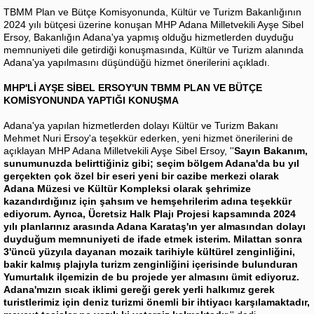
TBMM Plan ve Bütçe Komisyonunda, Kültür ve Turizm Bakanlığının
2024 yılı bütçesi üzerine konuşan MHP Adana Milletvekili Ayşe Sibel
Ersoy, Bakanlığın Adana'ya yapmış olduğu hizmetlerden duyduğu
memnuniyeti dile getirdiği konuşmasında, Kültür ve Turizm alanında
Adana'ya yapılmasını düşündüğü hizmet önerilerini açıkladı.
MHP'Lİ AYŞE SİBEL ERSOY'UN TBMM PLAN VE BÜTÇE
KOMİSYONUNDA YAPTIĞI KONUŞMA
Adana'ya yapılan hizmetlerden dolayı Kültür ve Turizm Bakanı
Mehmet Nuri Ersoy'a teşekkür ederken, yeni hizmet önerilerini de
açıklayan MHP Adana Milletvekili Ayşe Sibel Ersoy, ''
Sayın Bakanım,
sunumunuzda belirttiğiniz gibi; seçim bölgem Adana'da bu yıl
gerçekten çok özel bir eseri yeni bir cazibe merkezi olarak
Adana Müzesi ve Kültür Kompleksi olarak şehrimize
kazandırdığınız için şahsım ve hemşehrilerim adına teşekkür
ediyorum. Ayrıca, Ücretsiz Halk Plajı Projesi kapsamında 2024
yılı planlarınız arasında Adana Karataş'ın yer almasından dolayı
duyduğum memnuniyeti de ifade etmek isterim. Milattan sonra
3'üncü yüzyıla dayanan mozaik tarihiyle kültürel zenginliğini,
bakir kalmış plajıyla turizm zenginliğini içerisinde bulunduran
Yumurtalık ilçemizin de bu projede yer almasını ümit ediyoruz.
Adana'mızın sıcak iklimi gereği gerek yerli halkımız gerek
turistlerimiz için deniz turizmi önemli bir ihtiyacı karşılamaktadır,