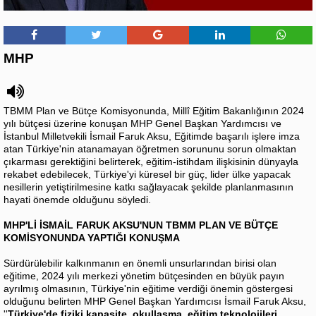
MHP
TBMM Plan ve Bütçe Komisyonunda, Millî Eğitim Bakanlığının 2024
yılı bütçesi üzerine konuşan MHP Genel Başkan Yardımcısı ve
İstanbul Milletvekili İsmail Faruk Aksu, Eğitimde başarılı işlere imza
atan Türkiye'nin atanamayan öğretmen sorununu sorun olmaktan
çıkarması gerektiğini belirterek, eğitim-istihdam ilişkisinin dünyayla
rekabet edebilecek, Türkiye'yi küresel bir güç, lider ülke yapacak
nesillerin yetiştirilmesine katkı sağlayacak şekilde planlanmasının
hayati önemde olduğunu söyledi.
MHP'Lİ İSMAİL FARUK AKSU'NUN TBMM PLAN VE BÜTÇE
KOMİSYONUNDA YAPTIĞI KONUŞMA
Sürdürülebilir kalkınmanın en önemli unsurlarından birisi olan
eğitime, 2024 yılı merkezi yönetim bütçesinden en büyük payın
ayrılmış olmasının, Türkiye'nin eğitime verdiği önemin göstergesi
olduğunu belirten MHP Genel Başkan Yardımcısı İsmail Faruk Aksu,
''
Türkiye'de fiziki kapasite, okullaşma, eğitim teknolojileri,