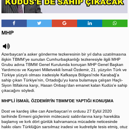
MHP
Azerbaycan'a asker gönderme tezkeresinin bir yıl daha uzatılmasına
ilişkin TBMM'ye sunulan Cumhurbaşkanlığı tezkeresiyle ilgili MHP
Grubu adına TBMM Genel Kurulunda konuşan MHP Genel Başkan
Yardımcısı ve Kayseri Milletvekili İsmail Özdemir, 21. yüzyılın Türk ve
Türkiye yüzyılı olması iradesiyle Kafkasya Bölgesi'nde Karabağ'a
sahip çıkan Türkiye'nin, Ortadoğu'yu kana bulamaya çalışan Haçlı-
Siyon İttifakına karşı, Hasan Onbaşı'dan emanet kalan Kudüs'e sahip
çıkacağını söyledi.
MHP'Lİ İSMAİL ÖZDEMİR'İN TBMM'DE YAPTIĞI KONUŞMA
Dost ve kardeş ülke can Azerbaycan'ın ordusu 27 Eylül 2020
tarihinde Ermeni güçlerinin mütecaviz saldırılarına karşı harekâta
başlamış ve kırk dört günlük kahramanca mücadele neticesinde
hakkı olanı Türklüğün sarsılmaz iradesi ve kudretiyle tesis etmiş, otuz