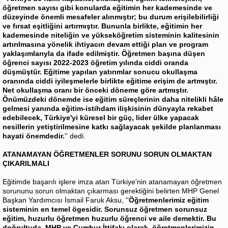
öğretmen sayısı gibi konularda eğitimin her kademesinde ve
düzeyinde önemli mesafeler alınmıştır; bu durum erişilebilirliği
ve fırsat eşitliğini artırmıştır. Bununla birlikte, eğitimin her
kademesinde niteliğin ve yükseköğretim sisteminin kalitesinin
artırılmasına yönelik ihtiyacın devam ettiği plan ve program
yaklaşımlarıyla da ifade edilmiştir. Öğretmen başına düşen
öğrenci sayısı 2022-2023 öğretim yılında ciddi oranda
düşmüştür. Eğitime yapılan yatırımlar sonucu okullaşma
oranında ciddi iyileşmelerle birlikte eğitime erişim de artmıştır.
Net okullaşma oranı bir önceki döneme göre artmıştır.
Önümüzdeki dönemde ise eğitim süreçlerinin daha nitelikli hâle
gelmesi yanında eğitim-istihdam ilişkisinin dünyayla rekabet
edebilecek, Türkiye'yi küresel bir güç, lider ülke yapacak
nesillerin yetiştirilmesine katkı sağlayacak şekilde planlanması
hayati önemdedir.
'' dedi.
ATANAMAYAN ÖĞRETMENLER SORUNU SORUN OLMAKTAN
ÇIKARILMALI
Eğitimde başarılı işlere imza atan Türkiye'nin atanamayan öğretmen
sorununu sorun olmaktan çıkarması gerektiğini belirten MHP Genel
Başkan Yardımcısı İsmail Faruk Aksu, ''
Öğretmenlerimiz eğitim
sisteminin en temel ögesidir. Sorunsuz öğretmen sorunsuz
eğitim, huzurlu öğretmen huzurlu öğrenci ve aile demektir. Bu
doğrultuda, MHP ve Cumhur İttifakı olarak, öğretmenlerimizin