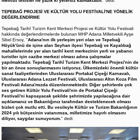
mevcut tesisler ne yazık ki yetersiz kalmaktadır.
'' dedi.
TEPEBAĞ PROJESİ VE KÜLTÜR YOLU FESTİVALİ'NE YÖNELİK
DEĞERLENDİRME
Tepebağ Tarihî Turizm Kent Merkezi Projesi ve Kültür Yolu Festivali
hakkında değerlendirmelerde bulunan MHP Adana Milletvekili Ayşe
Sibel Ersoy, ''
Adana'nın ilk yerleşim yeri olan ve Tepebağ
Höyük'ünü de içine alan Seyhan ilçesi Tepebağ ve Kayalıbağ
mahallelerinde yer alan tarihî kent merkezinin yerli ve yabancı
turistler için cazibe merkezi olması adına çalışmalar
yapılmaktadır. Tepebağ Tarihî Turizm Kent Merkezi Projesi'nin de
bir an önce sonuçlanmasını istiyoruz. Ülkemizdeki önemli kültür
sanat faaliyetlerinden Uluslararası Portakal Çiçeği Karnavalı,
Uluslararası Adana Lezzet Festivali, Uluslararası Altın Koza Film
Festivali Adana'mızda düzenlenmektedir. Diğer şehirlerde çok
ses getiren Kültür Yolu Festivali'nin de Portakal Çiçeği
Festivali'ni kapsayacak şekilde şehrimizde yapılacağına dair
açıklamanız ve Bakanlığınız tarafından desteklenecek olması
bizleri çok mutlu etti. Bu vesileyle Kültür ve Turizm Bakanlığının
2024 yılı bütçesinin vatanımıza, milletimize hayırlı olmasını
diliyor, saygılar sunuyorum.
'' dedi.