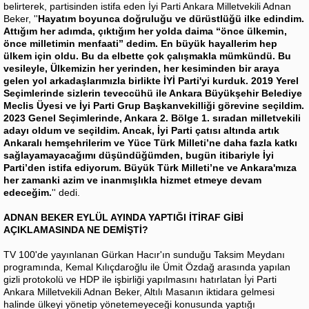
belirterek, partisinden istifa eden İyi Parti Ankara Milletvekili Adnan
Beker, ''
Hayatım boyunca doğruluğu ve dürüstlüğü ilke edindim.
Attığım her adımda, çıktığım her yolda daima “önce ülkemin,
önce milletimin menfaati” dedim. En büyük hayallerim hep
ülkem için oldu. Bu da elbette çok çalışmakla mümkündü. Bu
vesileyle, Ülkemizin her yerinden, her kesiminden bir araya
gelen yol arkadaşlarımızla birlikte İYİ Parti'yi kurduk. 2019 Yerel
Seçimlerinde sizlerin teveccühü ile Ankara Büyükşehir Belediye
Meclis Üyesi ve İyi Parti Grup Başkanvekilliği görevine seçildim.
2023 Genel Seçimlerinde, Ankara 2. Bölge 1. sıradan milletvekili
adayı oldum ve seçildim. Ancak, İyi Parti çatısı altında artık
Ankaralı hemşehrilerim ve Yüce Türk Milleti’ne daha fazla katkı
sağlayamayacağımı düşündüğümden, bugün itibariyle İyi
Parti’den istifa ediyorum. Büyük Türk Milleti’ne ve Ankara'mıza
her zamanki azim ve inanmışlıkla hizmet etmeye devam
edeceğim.
'' dedi.
ADNAN BEKER EYLÜL AYINDA YAPTIĞI İTİRAF GİBİ
AÇIKLAMASINDA NE DEMİŞTİ?
TV 100'de yayınlanan Gürkan Hacır'ın sunduğu Taksim Meydanı
programında, Kemal Kılıçdaroğlu ile Ümit Özdağ arasında yapılan
gizli protokolü ve HDP ile işbirliği yapılmasını hatırlatan İyi Parti
Ankara Milletvekili Adnan Beker, Altılı Masanın iktidara gelmesi
halinde ülkeyi yönetip yönetemeyeceği konusunda yaptığı