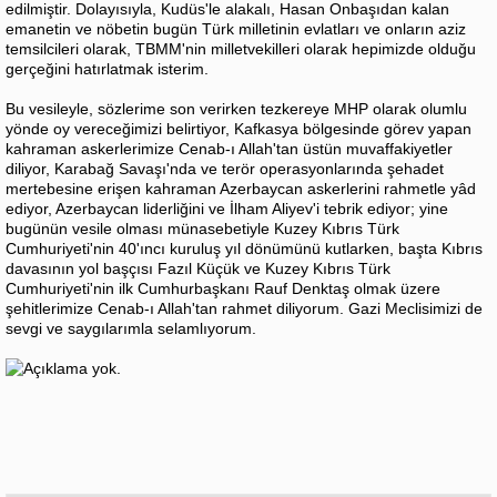
edilmiştir. Dolayısıyla, Kudüs'le alakalı, Hasan Onbaşıdan kalan
emanetin ve nöbetin bugün Türk milletinin evlatları ve onların aziz
temsilcileri olarak, TBMM'nin milletvekilleri olarak hepimizde olduğu
gerçeğini hatırlatmak isterim.
Bu vesileyle, sözlerime son verirken tezkereye MHP olarak olumlu
yönde oy vereceğimizi belirtiyor, Kafkasya bölgesinde görev yapan
kahraman askerlerimize Cenab-ı Allah'tan üstün muvaffakiyetler
diliyor, Karabağ Savaşı'nda ve terör operasyonlarında şehadet
mertebesine erişen kahraman Azerbaycan askerlerini rahmetle yâd
ediyor, Azerbaycan liderliğini ve İlham Aliyev'i tebrik ediyor; yine
bugünün vesile olması münasebetiyle Kuzey Kıbrıs Türk
Cumhuriyeti'nin 40'ıncı kuruluş yıl dönümünü kutlarken, başta Kıbrıs
davasının yol başçısı Fazıl Küçük ve Kuzey Kıbrıs Türk
Cumhuriyeti'nin ilk Cumhurbaşkanı Rauf Denktaş olmak üzere
şehitlerimize Cenab-ı Allah'tan rahmet diliyorum. Gazi Meclisimizi de
sevgi ve saygılarımla selamlıyorum.