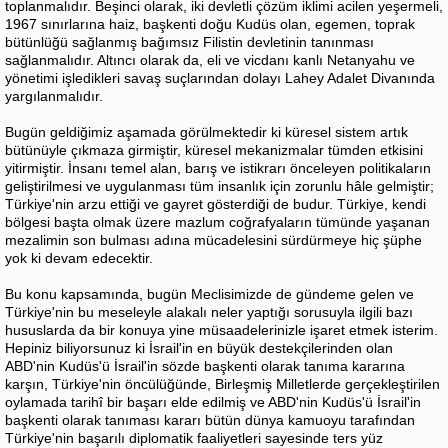
toplanmalıdır. Beşinci olarak, iki devletli çözüm iklimi acilen yeşermeli,
1967 sınırlarına haiz, başkenti doğu Kudüs olan, egemen, toprak
bütünlüğü sağlanmış bağımsız Filistin devletinin tanınması
sağlanmalıdır. Altıncı olarak da, eli ve vicdanı kanlı Netanyahu ve
yönetimi işledikleri savaş suçlarından dolayı Lahey Adalet Divanında
yargılanmalıdır.
Bugün geldiğimiz aşamada görülmektedir ki küresel sistem artık
bütünüyle çıkmaza girmiştir, küresel mekanizmalar tümden etkisini
yitirmiştir. İnsanı temel alan, barış ve istikrarı önceleyen politikaların
geliştirilmesi ve uygulanması tüm insanlık için zorunlu hâle gelmiştir;
Türkiye'nin arzu ettiği ve gayret gösterdiği de budur. Türkiye, kendi
bölgesi başta olmak üzere mazlum coğrafyaların tümünde yaşanan
mezalimin son bulması adına mücadelesini sürdürmeye hiç şüphe
yok ki devam edecektir.
Bu konu kapsamında, bugün Meclisimizde de gündeme gelen ve
Türkiye'nin bu meseleyle alakalı neler yaptığı sorusuyla ilgili bazı
hususlarda da bir konuya yine müsaadelerinizle işaret etmek isterim.
Hepiniz biliyorsunuz ki İsrail'in en büyük destekçilerinden olan
ABD'nin Kudüs'ü İsrail'in sözde başkenti olarak tanıma kararına
karşın, Türkiye'nin öncülüğünde, Birleşmiş Milletlerde gerçekleştirilen
oylamada tarihî bir başarı elde edilmiş ve ABD'nin Kudüs'ü İsrail'in
başkenti olarak tanıması kararı bütün dünya kamuoyu tarafından
Türkiye'nin başarılı diplomatik faaliyetleri sayesinde ters yüz