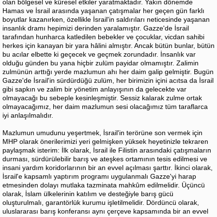
olan bölgesel ve küresel etkiler yaratmaktadır. Yakın dönemde
Hamas ve İsrail arasında yaşanan çatışmalar her geçen gün farklı
boyutlar kazanırken, özellikle İsrail'in saldırıları neticesinde yaşanan
insanlık dramı hepimizi derinden yaralamıştır. Gazze'de İsrail
tarafından hunharca katledilen bebekler ve çocuklar, vicdan sahibi
herkes için kanayan bir yara hâlini almıştır. Ancak bütün bunlar, bütün
bu acılar elbette ki geçecek ve geçmek zorundadır. İnsanlık var
olduğu günden bu yana hiçbir zulüm payidar olmamıştır. Zalimin
zulmünün arttığı yerde mazlumun ahı her daim galip gelmiştir. Bugün
Gazze'de İsrail'in sürdürdüğü zulüm, her birimizin içini acıtsa da İsrail
gibi sapkın ve zalim bir yönetim anlayışının da gelecekte var
olmayacağı bu sebeple kesinleşmiştir. Sessiz kalarak zulme ortak
olmayacağımız, her daim mazlumun sesi olacağımız tüm taraflarca
iyi anlaşılmalıdır.
Mazlumun umudunu yeşertmek, İsrail'in terörüne son vermek için
MHP olarak önerilerimizi yeri gelmişken yüksek heyetinizle tekraren
paylaşmak isterim: İlk olarak, İsrail ile Filistin arasındaki çatışmaların
durması, sürdürülebilir barış ve ateşkes ortamının tesis edilmesi ve
insani yardım koridorlarının bir an evvel açılması şarttır. İkinci olarak,
İsrail'e kapsamlı yaptırım programı uygulanmalı Gazze'yi harap
etmesinden dolayı mutlaka tazminata mahkûm edilmelidir. Üçüncü
olarak, İslam ülkelerinin katılım ve desteğiyle barış gücü
oluşturulmalı, garantörlük kurumu işletilmelidir. Dördüncü olarak,
uluslararası barış konferansı aynı çerçeve kapsamında bir an evvel