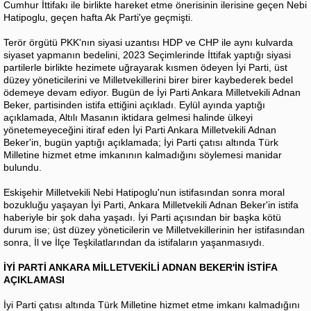
Cumhur İttifakı ile birlikte hareket etme önerisinin ilerisine geçen Nebi
Hatipoglu, geçen hafta Ak Parti'ye geçmişti.
Terör örgütü PKK'nın siyasi uzantısı HDP ve CHP ile aynı kulvarda
siyaset yapmanın bedelini, 2023 Seçimlerinde İttifak yaptığı siyasi
partilerle birlikte hezimete uğrayarak kısmen ödeyen İyi Parti, üst
düzey yöneticilerini ve Milletvekillerini birer birer kaybederek bedel
ödemeye devam ediyor. Bugün de İyi Parti Ankara Milletvekili Adnan
Beker, partisinden istifa ettiğini açıkladı. Eylül ayında yaptığı
açıklamada, Altılı Masanın iktidara gelmesi halinde ülkeyi
yönetemeyeceğini itiraf eden İyi Parti Ankara Milletvekili Adnan
Beker'in, bugün yaptığı açıklamada; İyi Parti çatısı altında Türk
Milletine hizmet etme imkanının kalmadığını söylemesi manidar
bulundu.
Eskişehir Milletvekili Nebi Hatipoglu'nun istifasından sonra moral
bozukluğu yaşayan İyi Parti, Ankara Milletvekili Adnan Beker'in istifa
haberiyle bir şok daha yaşadı. İyi Parti açısından bir başka kötü
durum ise; üst düzey yöneticilerin ve Milletvekillerinin her istifasından
sonra, İl ve İlçe Teşkilatlarından da istifaların yaşanmasıydı.
İYİ PARTİ ANKARA MİLLETVEKİLİ ADNAN BEKER'İN İSTİFA
AÇIKLAMASI
İyi Parti çatısı altında Türk Milletine hizmet etme imkanı kalmadığını