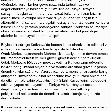
dünyasının daha da fazla kalkınacağı ve elinin güçleneceği
yönündeki yorumlar her çevre nazarında tartışılmaya ve
değerlendirilmeye başlanmıştır. Özellikle de Rusya-Ukrayna
savaşının başlamasının ardından vasat bulan enerji arzı krizinin
aşılabilmesi ve Avrupa'nın ihtiyaç duyduğu enerjiye erişim için
alternatif ikmal sahalarına ulaşabilmesi açısından Zengezur Koridoru
küresel bir etki yaratma potansiyeline sahiptir. Koridorun açılmasıyla
oluşacak yeni enerji denkleminde yer alabilmek bölgesel diğer
aktörler için de hayati öneme sahiptir.
Böylesi bir süreçte Kafkasya'da barışın kalıcı olarak tesis edilmesi ve
istikrarın sağlanabilmesi adına Rusya'yla birlikte oluşturduğumuz
Ortak Merkez kapsamında Mehmetçik'in faaliyetlerine devam etmesi
millî menfaatlerimizin ve millî güvenliğimizin açık bir gerekliliğidir.
Ortak Merkez'le bölgedeki mevcudiyetimiz Kafkasya'nın güvenlik,
istikrar, barış, iktisadi altyapının ve taraflar arasında güven inşasına
önemli katkılar sağlarken Azerbaycan ve Ermenistan arasında barış
anlaşması imzalanarak nihai bir çözüme kavuşturulması anlamında
da etkin bir role sahip olacaktır. Türk Silahlı Kuvvetlerinin bölgedeki
etkin ve yapıcı rolü sayesinde Türkiye ve Azerbaycan açısından
değil, diğer yandan tüm Türk dünyasının küresel etkinliğini
pekiştirmesi noktasında da önemli bir faktör olacağı karşımızda
durmaktadır.
Küresel sistemin çıkmaza girdiği, küresel mekanizmaların ise etkisiz