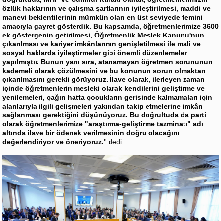
özlük haklarının ve çalışma şartlarının iyileştirilmesi, maddi ve
manevi beklentilerinin mümkün olan en üst seviyede temini
amacıyla gayret gösterdik. Bu kapsamda, öğretmenlerimize 3600
ek göstergenin getirilmesi, Öğretmenlik Meslek Kanunu'nun
çıkarılması ve kariyer imkânlarının genişletilmesi ile mali ve
sosyal haklarda iyileştirmeler gibi önemli düzenlemeler
yapılmıştır. Bunun yanı sıra, atanamayan öğretmen sorununun
kademeli olarak çözülmesini ve bu konunun sorun olmaktan
çıkarılmasını gerekli görüyoruz. İlave olarak, ilerleyen zaman
içinde öğretmenlerin mesleki olarak kendilerini geliştirme ve
yenilemeleri, çağın hatta çocukların gerisinde kalmamaları için
alanlarıyla ilgili gelişmeleri yakından takip etmelerine imkân
sağlanması gerektiğini düşünüyoruz. Bu doğrultuda da parti
olarak öğretmenlerimize "araştırma-geliştirme tazminatı" adı
altında ilave bir ödenek verilmesinin doğru olacağını
değerlendiriyor ve öneriyoruz.
'' dedi.