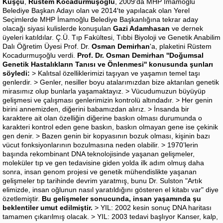
Kuşçu
,
Rüstem Kocadurmuşoğlu
, 2009'da MHP İmamoğlu
Belediye Başkan Adayı olan ve 2014′te yapılacak olan Yerel
Seçimlerde MHP İmamoğlu Belediye Başkanlığına tekrar aday
olacağı siyasi kulislerde konuşulan
Gazi Adamhasan
ve dernek
üyeleri katıldılar. Ç.Ü. Tıp Fakültesi, Tıbbi Biyoloji ve Genetik Anabilim
Dalı Öğretim Üyesi Prof. Dr.
Osman Demirhan
'a, plaketini Rüstem
Kocadurmuşoğlu verdi.
Prof. Dr. Osman Demirhan ''Doğumsal
Genetik Hastalıkların Tanısı ve Önlenmesi'' konusunda şunları
söyledi:
> Kalıtsal özelliklerimizi taşıyan ve yaşamın temel taşı
genlerdir. > Genler, nesiller boyu atalarımızdan bize aktarılan genetik
mirasımız olup bunlarla yaşamaktayız. > Vücudumuzun büyüyüp
gelişmesi ve çalışması genlerimizin kontrolü altındadır. > Her genin
birini annemizden, diğerini babamızdan alırız. > İnsanda bir
karaktere ait olan özelliğin diğerine baskın olması durumunda o
karakteri kontrol eden gene baskın, baskın olmayan gene ise çekinik
gen denir. > Bazen genin bir kopyasının bozuk olması, kişinin bazı
vücut fonksiyonlarının bozulmasına neden olabilir. > 1970’lerin
başında rekombinant DNA teknolojisinde yaşanan gelişmeler,
moleküler tıp ve gen tedavisine giden yolda ilk adım olmuş daha
sonra, insan genom projesi ve genetik mühendislikte yaşanan
gelişmeler tıp tarihinde devrim yaratmış, bunu Dr. Sulston "Artık
elimizde, insan oğlunun nasıl yaratıldığını gösteren el kitabı var" diye
özetlemiştir.
Bu gelişmeler sonucunda, insan yaşamında şu
beklentiler umut edilmiştir.
> YIL: 2002 kesin sonuç DNA haritası
tamamen çıkarılmış olacak. > YIL: 2003 tedavi başlıyor Kanser, kalp,