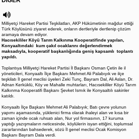
DİĞER
Milliyetçi Hareket Partisi Teşkilatları, AKP Hükümetinin mağdur ettiği
Türk Köylüsünü ziyaret ederek, onların dertleriyle dertlenip çözüm
aramaya devam ediyor.
Hacısekililer Köyü Tarım Kalkınma Kooperatifinde yapılan,
Konyaaltındaki kum çakıl ocaklarını değerlendirmek
maksadıyla, kooperatif başkanlığında geniş kapsamlı toplantı
yapıldı.
Toplantıya Milliyetçi Hareket Partisi İl Başkanı Osman Çetin ile il
yöneticileri, Konyaaltı İlçe Başkanı Mehmet Ali Palabıyık ve ilçe
teşkilatı İl genel meclisi üyeleri Zeki Tunç, Bayram Dal, Ali Aslan, Dr.
Adnan Kerküklü, Köy ve Mahalle muhtarları, Hacısekililer Köyü Tarım
Kalkınma Kooperatifi Başkanı Şevket Ismık ile Konyaaltılı sakinler
katıldı.
Konyaaltı İlçe Başkanı Mehmet Ali Palabıyık; Batı çevre yolunun
yapımı aşamasında, yüklenici firma olarak ihaleyi alan ve kısa bir
zaman içinde ocak ruhsatı alan, Nur yol firmasının, 17 kuruma
yaptığı yazışmaların neticesinde, köylülerin isyan ettiğini, toplumsal
zararlarından bahsederek, sözü İl genel meclisi Ocak Komisyon
Başkanı Bayram Dala verdi.