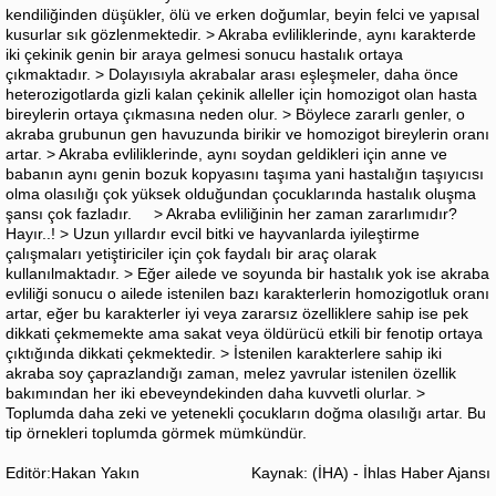
kendiliğinden düşükler, ölü ve erken doğumlar, beyin felci ve yapısal
kusurlar sık gözlenmektedir. > Akraba evliliklerinde, aynı karakterde
iki çekinik genin bir araya gelmesi sonucu hastalık ortaya
çıkmaktadır. > Dolayısıyla akrabalar arası eşleşmeler, daha önce
heterozigotlarda gizli kalan çekinik alleller için homozigot olan hasta
bireylerin ortaya çıkmasına neden olur. > Böylece zararlı genler, o
akraba grubunun gen havuzunda birikir ve homozigot bireylerin oranı
artar. > Akraba evliliklerinde, aynı soydan geldikleri için anne ve
babanın aynı genin bozuk kopyasını taşıma yani hastalığın taşıyıcısı
olma olasılığı çok yüksek olduğundan çocuklarında hastalık oluşma
şansı çok fazladır. > Akraba evliliğinin her zaman zararlımıdır?
Hayır..! > Uzun yıllardır evcil bitki ve hayvanlarda iyileştirme
çalışmaları yetiştiriciler için çok faydalı bir araç olarak
kullanılmaktadır. > Eğer ailede ve soyunda bir hastalık yok ise akraba
evliliği sonucu o ailede istenilen bazı karakterlerin homozigotluk oranı
artar, eğer bu karakterler iyi veya zararsız özelliklere sahip ise pek
dikkati çekmemekte ama sakat veya öldürücü etkili bir fenotip ortaya
çıktığında dikkati çekmektedir. > İstenilen karakterlere sahip iki
akraba soy çaprazlandığı zaman, melez yavrular istenilen özellik
bakımından her iki ebeveyndekinden daha kuvvetli olurlar. >
Toplumda daha zeki ve yetenekli çocukların doğma olasılığı artar. Bu
tip örnekleri toplumda görmek mümkündür.
Editör:Hakan Yakın
Kaynak: (İHA) - İhlas Haber Ajansı