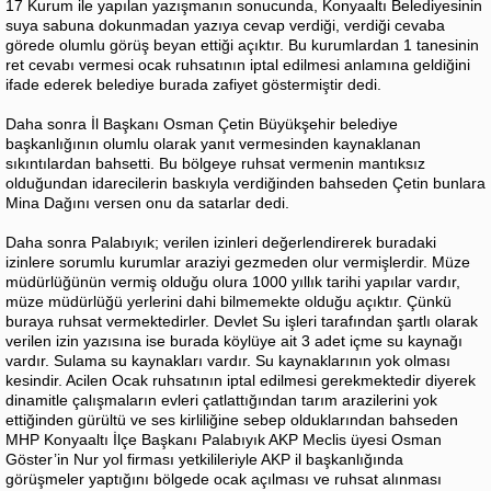
17 Kurum ile yapılan yazışmanın sonucunda, Konyaaltı Belediyesinin
suya sabuna dokunmadan yazıya cevap verdiği, verdiği cevaba
görede olumlu görüş beyan ettiği açıktır. Bu kurumlardan 1 tanesinin
ret cevabı vermesi ocak ruhsatının iptal edilmesi anlamına geldiğini
ifade ederek belediye burada zafiyet göstermiştir dedi.
Daha sonra İl Başkanı Osman Çetin Büyükşehir belediye
başkanlığının olumlu olarak yanıt vermesinden kaynaklanan
sıkıntılardan bahsetti. Bu bölgeye ruhsat vermenin mantıksız
olduğundan idarecilerin baskıyla verdiğinden bahseden Çetin bunlara
Mina Dağını versen onu da satarlar dedi.
Daha sonra Palabıyık; verilen izinleri değerlendirerek buradaki
izinlere sorumlu kurumlar araziyi gezmeden olur vermişlerdir. Müze
müdürlüğünün vermiş olduğu olura 1000 yıllık tarihi yapılar vardır,
müze müdürlüğü yerlerini dahi bilmemekte olduğu açıktır. Çünkü
buraya ruhsat vermektedirler. Devlet Su işleri tarafından şartlı olarak
verilen izin yazısına ise burada köylüye ait 3 adet içme su kaynağı
vardır. Sulama su kaynakları vardır. Su kaynaklarının yok olması
kesindir. Acilen Ocak ruhsatının iptal edilmesi gerekmektedir diyerek
dinamitle çalışmaların evleri çatlattığından tarım arazilerini yok
ettiğinden gürültü ve ses kirliliğine sebep olduklarından bahseden
MHP Konyaaltı İlçe Başkanı Palabıyık AKP Meclis üyesi Osman
Göster’in Nur yol firması yetkilileriyle AKP il başkanlığında
görüşmeler yaptığını bölgede ocak açılması ve ruhsat alınması