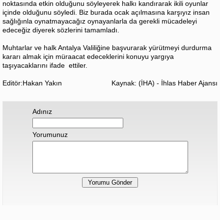
noktasında etkin olduğunu söyleyerek halkı kandırarak ikili oyunlar
içinde olduğunu söyledi. Biz burada ocak açılmasına karşıyız insan
sağlığınla oynatmayacağız oynayanlarla da gerekli mücadeleyi
edeceğiz diyerek sözlerini tamamladı.
Muhtarlar ve halk Antalya Valiliğine başvurarak yürütmeyi durdurma
kararı almak için müraacat edeceklerini konuyu yargıya
taşıyacaklarını ifade ettiler.
Editör:Hakan Yakın
Kaynak: (İHA) - İhlas Haber Ajansı
Adınız
Yorumunuz
Hiç yorum yapılmamış.