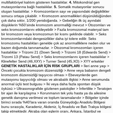
multifaktöriyel kalıtım gösteren hastalıklar.
4.
Mitokondrial gen
mutasyonlarına bağlı hastalıklar.
5.
Somatik mutasyonlar sonucu
oluşan hastalıklar. > Kromozomların sayı ve yapısındaki değişiklikler
sonucu ortaya çıkabilir. > Kromozom anormallikleri düşünüldüğünden
çok daha sıktır, 1/200 yenidoğanda. > Gebeliğin ilk üç ayındaki
düşüklerin %50’sinde kromozom anormalliği mevcut > Otozomları ve
seks kromozomlarını etkileyebilir > Fazla kromozomal materyal tam
bir kromozom veya kromozomun bir kısmı şeklinde olabilir. > Seks
kromozomlarındaki dengesizlikler daha iyi tolere edilir. Seks
kromozomu hastalıkları genelde çok az anormalliklere neden olur ve
bazen doğumda tanınamazlar. > Otozomal kromozomları içeren
hastalıklar > Trizomi 21 (Down Send) > Trizomi 18 (Edwards Send) >
Trizomi 13 (Patau Send) > Seks kromozomlarını içeren hastalıklar >
Klinefelter Send (46,XXY) > Turner Send (45,XO) > XYY erkekler
GENETİK HASTALIKLAR İÇİN RİSK GRUPLARI
> İleri anne yaşı >
Önceki çocukta kromozom düzensizliği > Anne veya babanın dengeli
kromozom düzensizliği taşıyıcısı olması > Ebeveynlerde gen
mutasyonu taşıyıcılığı olması ve akrabalık ilişkisi > Anne serumunda
anormal üçlü test bulgusu > İki veya daha fazla spontan düşük
öyküsü > Ultrasonografide gözlenen patolojiler > İnfertilite > Teratojen
bir ajan ile karşılaşma > Korunmanın tek yolu hasta ya da ailesine
genetik danışma verilmesi ve toplum taramalarıdır > Bölgeler içinde
birinci sırada %40’lara varan oranda Güneydoğu Anadolu Bölgesi
bunu sırasıyla, Karadeniz, Akdeniz, İç Anadolu ve Batı Trakya bölgesi
takip etmektedir. Akraba olan eşlerin oranı, Ankara, İstanbul ve