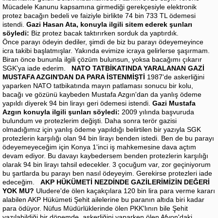
Mücadele Kanunu kapsamına girmediği gerekçesiyle elektronik
protez bacağın bedeli ve faiziyle birlikte 74 bin 733 TL ödemesi
istendi.
Gazi Hasan Ata, konuyla ilgili sitem ederek şunları
söyledi:
Biz protez bacak taktırırken sorduk da yaptırdık.
Önce parayı ödeyin dediler, şimdi de biz bu parayı ödeyemeyince
icra takibi başlatmışlar. Yakında evimize icraya gelirlerse şaşırmam.
Biran önce bununla ilgili çözüm bulunsun, yoksa bacağımı çıkarır
SGK'ya iade ederim.
NATO TATBİKATINDA YARALANAN GAZİ
MUSTAFA AZGIN'DAN DA PARA İSTENMİŞTİ
1987'de askerliğini
yaparken NATO tatbikatında mayın patlaması sonucu bir kolu,
bacağı ve gözünü kaybeden Mustafa Azgın'dan da yanlış ödeme
yapıldı diyerek 94 bin lirayı geri ödemesi istendi.
Gazi Mustafa
Azgın konuyla ilgili şunları söyledi:
2009 yılında başvuruda
bulundum ve protezlerim değişti. Daha sonra terör gazisi
olmadığımız için yanlış ödeme yapıldığı belirtilen bir yazıyla SGK
protezlerin karşılığı olan 94 bin lirayı benden istedi. Ben de bu parayı
ödeyemeyeceğim için Konya 1'inci iş mahkemesine dava açtım
devam ediyor. Bu davayı kaybedersem benden protezlerin karşılığı
olarak 94 bin lirayı tahsil edecekler. 3 çocuğum var, zor geçiniyorum
bu şartlarda bu parayı ben nasıl ödeyeyim. Gerekirse protezleri iade
edeceğim.
AKP HÜKÜMETİ NEZDİNDE GAZİLERİMİZİN DEĞERİ
YOK MU?
Uludere'de ölen kaçakçılara 120 bin lira para verme kararı
alabilen AKP Hükümeti Şehit ailelerine bu paranın altıda biri kadar
para ödüyor. Nüfus Müdürlüklerinde ölen PKK'lının bile Şehit
yazılabildiği bir dönemde, askerliğini yaparken ölen Afyon'daki