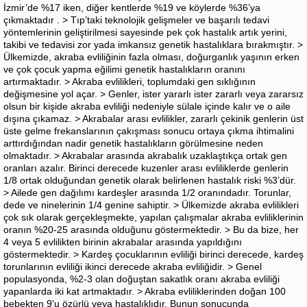
İzmir’de %17 iken, diğer kentlerde %19 ve köylerde %36’ya
çıkmaktadır . > Tıp’taki teknolojik gelişmeler ve başarılı tedavi
yöntemlerinin geliştirilmesi sayesinde pek çok hastalık artık yerini,
takibi ve tedavisi zor yada imkansız genetik hastalıklara bırakmıştır. >
Ülkemizde, akraba evliliğinin fazla olması, doğurganlık yaşının erken
ve çok çocuk yapma eğilimi genetik hastalıkların oranını
artırmaktadır. > Akraba evlilikleri, toplumdaki gen sıklığının
değişmesine yol açar. > Genler, ister yararlı ister zararlı veya zararsız
olsun bir kişide akraba evliliği nedeniyle sülale içinde kalır ve o aile
dışına çıkamaz. > Akrabalar arası evlilikler, zararlı çekinik genlerin üst
üste gelme frekanslarının çakışması sonucu ortaya çıkma ihtimalini
arttırdığından nadir genetik hastalıkların görülmesine neden
olmaktadır. > Akrabalar arasında akrabalık uzaklaştıkça ortak gen
oranları azalır. Birinci derecede kuzenler arası evliliklerde genlerin
1/8 ortak olduğundan genetik olarak belirlenen hastalık riski %3’dür.
> Ailede gen dağılımı kardeşler arasında 1/2 oranındadır. Torunlar,
dede ve ninelerinin 1/4 genine sahiptir. > Ülkemizde akraba evlilikleri
çok sık olarak gerçekleşmekte, yapılan çalışmalar akraba evliliklerinin
oranın %20-25 arasında olduğunu göstermektedir. > Bu da bize, her
4 veya 5 evlilikten birinin akrabalar arasında yapıldığını
göstermektedir. > Kardeş çocuklarının evliliği birinci derecede, kardeş
torunlarının evliliği ikinci derecede akraba evliliğidir. > Genel
populasyonda, %2-3 olan doğuştan sakatlık oranı akraba evliliği
yapanlarda iki kat artmaktadır. > Akraba evliliklerinden doğan 100
bebekten 9'u özürlü veya hastalıklıdır. Bunun sonucunda