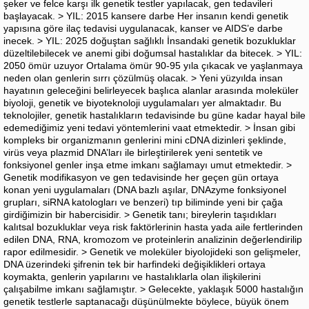
şeker ve felce karşı ilk genetik testler yapılacak, gen tedavileri
başlayacak. > YIL: 2015 kansere darbe Her insanın kendi genetik
yapısına göre ilaç tedavisi uygulanacak, kanser ve AIDS’e darbe
inecek. > YIL: 2025 doğuştan sağlıklı İnsandaki genetik bozukluklar
düzeltilebilecek ve anemi gibi doğumsal hastalıklar da bitecek. > YIL:
2050 ömür uzuyor Ortalama ömür 90-95 yıla çıkacak ve yaşlanmaya
neden olan genlerin sırrı çözülmüş olacak. > Yeni yüzyılda insan
hayatının geleceğini belirleyecek başlıca alanlar arasında moleküler
biyoloji, genetik ve biyoteknoloji uygulamaları yer almaktadır. Bu
teknolojiler, genetik hastalıkların tedavisinde bu güne kadar hayal bile
edemediğimiz yeni tedavi yöntemlerini vaat etmektedir. > İnsan gibi
kompleks bir organizmanın genlerini mini cDNA dizinleri şeklinde,
virüs veya plazmid DNA’ları ile birleştirilerek yeni sentetik ve
fonksiyonel genler inşa etme imkanı sağlamayı umut etmektedir. >
Genetik modifikasyon ve gen tedavisinde her geçen gün ortaya
konan yeni uygulamaları (DNA bazlı aşılar, DNAzyme fonksiyonel
grupları, siRNA katologları ve benzeri) tıp biliminde yeni bir çağa
girdiğimizin bir habercisidir. > Genetik tanı; bireylerin taşıdıkları
kalıtsal bozukluklar veya risk faktörlerinin hasta yada aile fertlerinden
edilen DNA, RNA, kromozom ve proteinlerin analizinin değerlendirilip
rapor edilmesidir. > Genetik ve moleküler biyolojideki son gelişmeler,
DNA üzerindeki şifrenin tek bir harfindeki değişiklikleri ortaya
koymakta, genlerin yapılarını ve hastalıklarla olan ilişkilerini
çalışabilme imkanı sağlamıştır. > Gelecekte, yaklaşık 5000 hastalığın
genetik testlerle saptanacağı düşünülmekte böylece, büyük önem