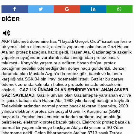
DİĞER
AKP Hükümeti dönemine has ''Hayaldi Gerçek Oldu'' icraat serilerine
bir yenisi daha eklenerek, askerlik yaparken sakatlanan Gazi Hasan
Ata'nın protez bacağına haciz geldi. Hasan Ata, Gaziantep'te askerlik
yaparken ayağından vurularak sakatlandığından protez bacak
takılmıştı. Konya'da yaşamını sürdüren Hasan Ata'ya protez
bacağının bedelini ödemediğinden dolayı haciz gönderildi. Benzer
durumda olan Mustafa Azgın'a da protez göz, bacak ve kolunun
karşılığında SGK 94 bin lirayı ödemesini istedi. Gaziler bu parayı
ödemek zorunda kalmaları halinde protezlerini iade edeceklerini
söyledi.
GAZİLİK ÜNVANI OLAN ŞEHİRDE YARALANAN ASKER
GAZİ SAYILMADI
Gazilik ünvanı olan Gaziantep'te yaralanan evli ve
iki çocuk babası olan Hasan Ata, 1993 yılında sağ bacağını kaybetti.
Tedavisinin ardından normal protez bacak taktıran HasanAta, 2009
yılında elektronik protez için Sosyal Güvenlik Kurumu'na (SGK)
başvurdu. Yapılan incelemenin ardından şartların uygun olduğu
belirtilerek, elektronik protez bacak takıldı. Elektronik protez bacakla
normal bir yaşam sürmeye başlayan Ata'ya iki yıl sonra SGK'dan
ihbarname geldi. Gelen ihbarnamede Ata'nın 3713 sayılı Terörle