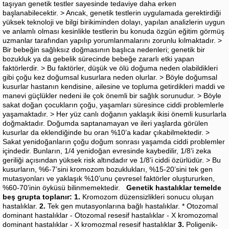
taşıyan genetik testler sayesinde tedaviye daha erken
başlanabilecektir. > Ancak, genetik testlerin uygulamada gerektirdiği
yüksek teknoloji ve bilgi birikiminden dolayı, yapılan analizlerin uygun
ve anlamlı olması kesinlikle testlerin bu konuda özgün eğitim görmüş
uzmanlar tarafından yapılıp yorumlanmalarını zorunlu kılmaktadır. >
Bir bebeğin sağlıksız doğmasının başlıca nedenleri; genetik bir
bozukluk ya da gebelik sürecinde bebeğe zararlı etki yapan
faktörlerdir. > Bu faktörler, düşük ve ölü doğuma neden olabildikleri
gibi çoğu kez doğumsal kusurlara neden olurlar. > Böyle doğumsal
kusurlar hastanın kendisine, ailesine ve topluma getirdikleri maddi ve
manevi güçlükler nedeni ile çok önemli bir sağlık sorunudur. > Böyle
sakat doğan çocukların çoğu, yaşamları süresince ciddi problemlerle
yaşamaktadır. > Her yüz canlı doğanın yaklaşık ikisi önemli kusurlarla
doğmaktadır. Doğumda saptanamayan ve ileri yaşlarda görülen
kusurlar da eklendiğinde bu oran %10’a kadar çıkabilmektedir. >
Sakat yenidoğanların çoğu doğum sonrası yaşamda ciddi problemler
içindedir. Bunların, 1/4 yenidoğan evresinde kaybedilir, 1/8’i zeka
geriliği açısından yüksek risk altındadır ve 1/8’i ciddi özürlüdür. > Bu
kusurların, %6-7’sini kromozom bozuklukları, %15-20’sini tek gen
mutasyonları ve yaklaşık %10’unu çevresel faktörler oluştururken,
%60-70’inin öyküsü bilinmemektedir.
Genetik hastalıklar temelde
beş grupta toplanır:
1.
Kromozom düzensizlikleri sonucu oluşan
hastalıklar.
2.
Tek gen mutasyonlarına bağlı hastalıklar. * Otozomal
dominant hastalıklar - Otozomal resesif hastalıklar - X kromozomal
dominant hastalıklar - X kromozmal resesif hastalıklar
3.
Poligenik-