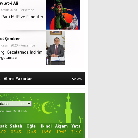
vlet-i Ali
 Aralık 2020 - Perşembe
 Parti MHP ve Fitneciler
rol Çember
 Kasım 2020 - Perşembe
rgi Cezalarında İndirim
ygulaması
Alıntı Yazarlar
celleme: 09.08.2026
sak
Sabah
Öğle
İkindi
Akşam
Yatsı
:02
05:43
12:49
16:36
19:45
21:10