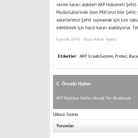
verme kararı alabilen AKP Hükümeti Şehit a
Müdürlüklerinde ölen PKK'lının bile Şehit 
askerlerimizi Şehit saymamak için kırk takla
edebilmek için haciz kararı alabiliyorlar. T
Kaynak:
(İHA) - İhlas Haber Ajansı
Etiketler:
AKP,
İcraatı:Gazinin,
Protez,
Baca
Önceki Haber
AKP Köylüye Nefes Alacak Yer Bırakmadı
Ülkücü Sözler
Yorumlar