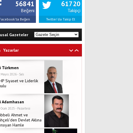
56841
61720
Beğeni
Takipçi
Facebook'ta Beğen
Twitter'da Takip Et
lusal Gazeteler
Yazarlar
li Türkmen
 Mayıs 2026 - Salı
P Siyaset ve Liderlik
kulu
li Adamhasan
 Ocak 2025 - Pazartesi
übbeli Ahmet ve
hçeli'den Devlet Aklına
ansıyan Hamle