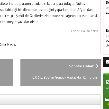
De
ilelerine bu paranın altıda biri kadar para ödüyor. Nüfus
10
yazılabildiği bir dönemde, askerliğini yaparken ölen Afyon'daki
Ak
 atılmıştı. Şimdi de Gazilerimizin protez bacağının parasını tahsil
ek kelimeyle yazıklar olsun.
E
Editör: Hakan Yakın
12
Ve
ğına,
Haciz,
U
Sonraki Haber
Ç.Oğuz Boyları Genetik Hastalıklar Konferansı
Gün
İm
04