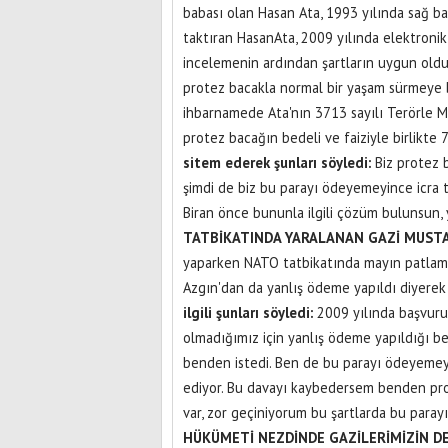
babası olan Hasan Ata, 1993 yılında sağ b
taktıran HasanAta, 2009 yılında elektronik
incelemenin ardından şartların uygun olduğ
protez bacakla normal bir yaşam sürmeye b
ihbarnamede Ata'nın 3713 sayılı Terörle 
protez bacağın bedeli ve faiziyle birlikte
sitem ederek şunları söyledi:
Biz protez b
şimdi de biz bu parayı ödeyemeyince icra ta
Biran önce bununla ilgili çözüm bulunsun,
TATBİKATINDA YARALANAN GAZİ MUSTA
yaparken NATO tatbikatında mayın patlam
Azgın'dan da yanlış ödeme yapıldı diyerek 
ilgili şunları söyledi:
2009 yılında başvuru
olmadığımız için yanlış ödeme yapıldığı beli
benden istedi. Ben de bu parayı ödeyemey
ediyor. Bu davayı kaybedersem benden prote
var, zor geçiniyorum bu şartlarda bu para
HÜKÜMETİ NEZDİNDE GAZİLERİMİZİN D