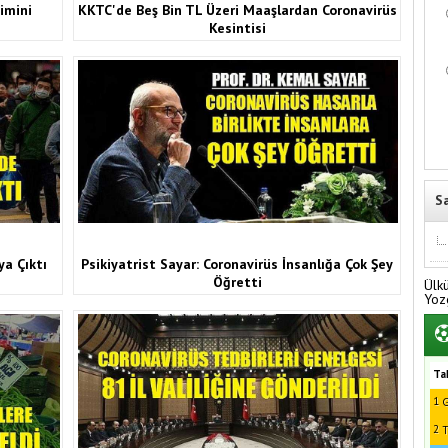
imini
KKTC'de Beş Bin TL Üzeri Maaşlardan Coronavirüs
Kesintisi
S
ya Çıktı
Psikiyatrist Sayar: Coronavirüs İnsanlığa Çok Şey
Öğretti
Ülk
Yoz
Ta
1
G
2
T