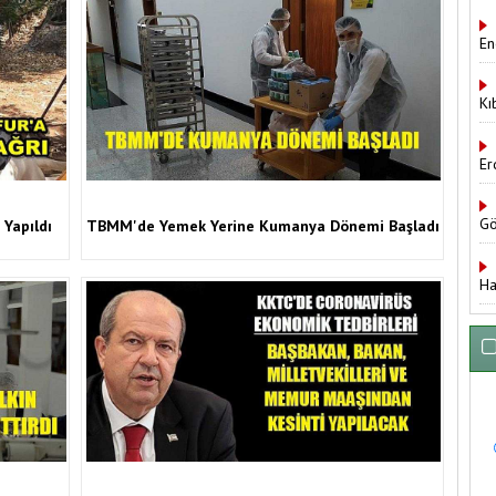
En
Kı
Er
Gö
 Yapıldı
TBMM'de Yemek Yerine Kumanya Dönemi Başladı
Ha