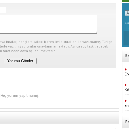
Gün
eya imalar, inançlara saldırı içeren, imla kuralları ile yazılmamış, Türkçe
erle yazılmış yorumlar onaylanmamaktadır. Ayrıca suç teşkil edecek
ı tarafından dava açılabilmektedir.
E
Er
Kı
Hiç yorum yapılmamış.
En
E