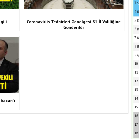
3
S
4
R
5
K
gili
Coronavirüs Tedbirleri Genelgesi 81 İl Valiliğine
Gönderildi
6
K
7
K
8
B
9
G
10
11
12
13
14
abacan'ı
15
16
17
18