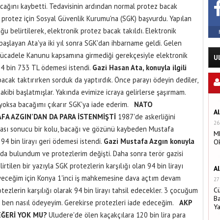
acağını kaybetti. Tedavisinin ardından normal protez bacak
 protez için Sosyal Güvenlik Kurumu'na (SGK) başvurdu. Yapılan
u belirtilerek, elektronik protez bacak takıldı. Elektronik
aşlayan Ata'ya iki yıl sonra SGK'dan ihbarname geldi. Gelen
Mücadele Kanunu kapsamına girmediği gerekçesiyle elektronik
U
 74 bin 733 TL ödemesi istendi.
Gazi Hasan Ata, konuyla ilgili
acak taktırırken sorduk da yaptırdık. Önce parayı ödeyin dediler,
kibi başlatmışlar. Yakında evimize icraya gelirlerse şaşırmam.
 yoksa bacağımı çıkarır SGK'ya iade ederim.
NATO
A
FA AZGIN'DAN DA PARA İSTENMİŞTİ
1987'de askerliğini
26
ası sonucu bir kolu, bacağı ve gözünü kaybeden Mustafa
MH
94 bin lirayı geri ödemesi istendi.
Gazi Mustafa Azgın konuyla
O
da bulundum ve protezlerim değişti. Daha sonra terör gazisi
rtilen bir yazıyla SGK protezlerin karşılığı olan 94 bin lirayı
A
eceğim için Konya 1'inci iş mahkemesine dava açtım devam
27
zlerin karşılığı olarak 94 bin lirayı tahsil edecekler. 3 çocuğum
C
Ba
yı ben nasıl ödeyeyim. Gerekirse protezleri iade edeceğim.
AKP
Y
EĞERİ YOK MU?
Uludere'de ölen kaçakçılara 120 bin lira para