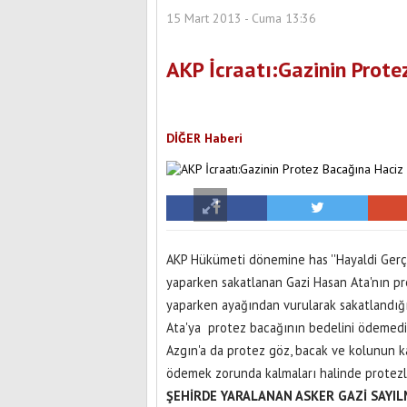
15 Mart 2013 - Cuma 13:36
AKP İcraatı:Gazinin Prote
DİĞER Haberi
AKP Hükümeti dönemine has ''Hayaldi Gerçek 
yaparken sakatlanan Gazi Hasan Ata'nın pro
yaparken ayağından vurularak sakatlandığ
Ata'ya protez bacağının bedelini ödemedi
Azgın'a da protez göz, bacak ve kolunun kar
ödemek zorunda kalmaları halinde protezle
ŞEHİRDE YARALANAN ASKER GAZİ SAYIL