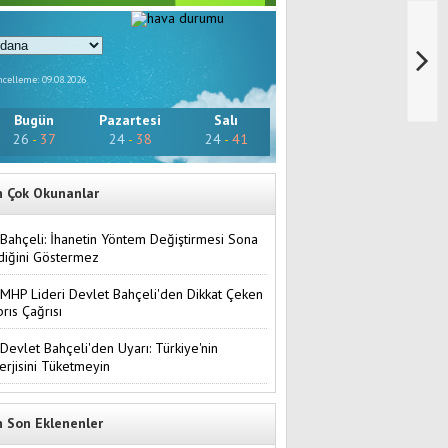
celleme: 09.08.2026
Bugün
Pazartesi
Salı
26
-
37
24
-
38
24
-
41
n Çok Okunanlar
Bahçeli: İhanetin Yöntem Değiştirmesi Sona
diğini Göstermez
MHP Lideri Devlet Bahçeli'den Dikkat Çeken
brıs Çağrısı
Devlet Bahçeli'den Uyarı: Türkiye'nin
erjisini Tüketmeyin
n Son Eklenenler