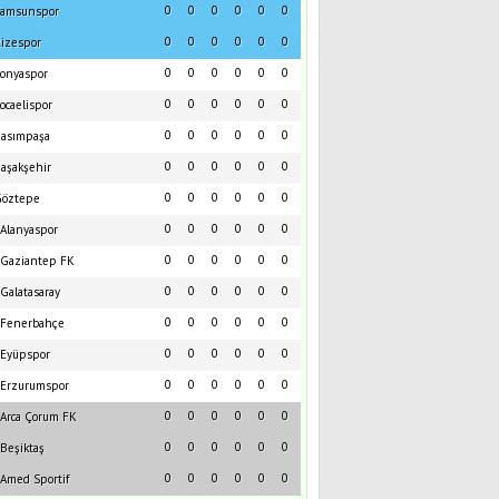
0
0
0
0
0
0
amsunspor
0
0
0
0
0
0
izespor
0
0
0
0
0
0
onyaspor
0
0
0
0
0
0
ocaelispor
0
0
0
0
0
0
asımpaşa
0
0
0
0
0
0
aşakşehir
0
0
0
0
0
0
öztepe
0
0
0
0
0
0
Alanyaspor
0
0
0
0
0
0
Gaziantep FK
0
0
0
0
0
0
Galatasaray
0
0
0
0
0
0
Fenerbahçe
0
0
0
0
0
0
Eyüpspor
0
0
0
0
0
0
Erzurumspor
0
0
0
0
0
0
Arca Çorum FK
0
0
0
0
0
0
Beşiktaş
0
0
0
0
0
0
Amed Sportif