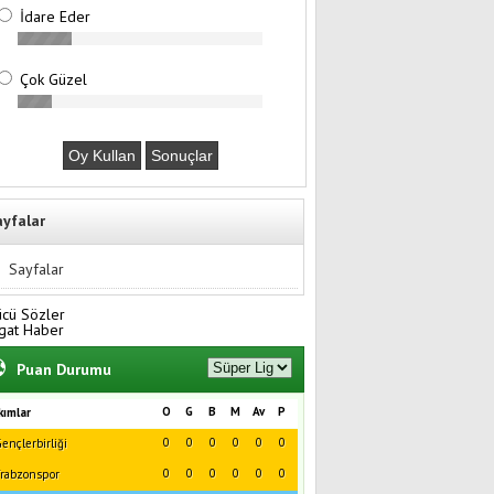
İdare Eder
Çok Güzel
ayfalar
Sayfalar
ücü Sözler
gat Haber
Puan Durumu
O
G
B
M
Av
P
kımlar
0
0
0
0
0
0
ençlerbirliği
0
0
0
0
0
0
rabzonspor