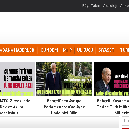
Rüya Tabiri
Astroloji
Anket
ADANA HABERLERİ
GÜNDEM
MHP
ÜLKÜCÜ
SİYASET
TÜR
 NATO Zirvesi'nde
Bahçeli'den Avrupa
Bahçeli: Kuşatma
Devlet Aklını
Parlamentosu'na Ayar:
Tarihe Türk Mühr
receksiniz
Haddinizi Bilin
Milletiz