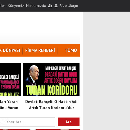
ler
Künyemiz
Hakkımızda
Bize Ulaşın
K DÜNYASI
FİRMA REHBERİ
TÜMÜ
ları Yaran
Devlet Bahçeli: O Hattın Adı
ünü Vuran
Artık Turan Koridoru'dur