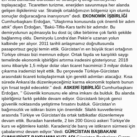
toplayacağız. Ticaretten turizme, enerjiden savunmaya her alanda
gelişen ilişkilerimiz var. Stratejik ortaklığımızın bölgemiz için olumlu
sonuçlar doğuracağına inanıyorum" dedi.
EKONOMİK İŞBİRLİĞİ
Cumhurbaşkanı Erdoğan, ''Ulaştırma konusunda çok önemli bir adım
attık" diyen Erdoğan, "Bakü-Tiflis-Kars tarihi bir adımdır. Bu
demiryolunun açılmasıyla bu dost üç ülke birbirine çok farklı şekilde
bağlanmış oldu. Demiryolu Londra'dan Pekin'e uzanan yolun
kalbinde yer alıyor. 2011 tarihli anlaşmamız doğrultusunda
pasaportsuz geçişi temin ettik. Gürcistan'ın en büyük ticari ortağının
Türkiye olması bizi memnun ediyor. Ortak fayda ve karşılıklı saygı
temelinde ekonomik işbirliğini artırma iradesini gösteriyoruz. 2018
sonu itibariyle 1,5 milyar dolar olan ticaret hacmimizi 3 milyar dolara
çıkarma irademizi teyit ettik. Bu çerçevede Türkiye-Gürcistan
arasındaki ticareti kolaylaştırmak için gerekli adımları atacağız. Kısa
sürede Ankara'da düzenleyeceğimiz karma ekonomik toplantı bunun
için fırsat teşkil edecektir.'' dedi.
ASKERİ İŞBİRLİĞİ
Cumhurbaşkanı
Erdoğan, '' Güvenlik konusunu ele alma imkanı da bulduk. Bu alanda
işbirliğimiz farklı şekilde devam ediyor. Gürcistanlı birçok genci
güvenlik noktasında yetiştirme fırsatını bulduk. Gürcistan'ın
bağımsızlık ve istikrarı bizim için önemlidir. Silahlı kuvvetlerimiz
arasında Türkiye ve Gürcistan'da ortak tatbikatlar düzenlemeye
devam ettik. Buradan hareketle, 2 bin 200 Gürcü askeri Türkiye'de
kurs ve eğitimlere katıldı. Karadeniz'de barış ve istikrarın sürmesi için
çabalarımız devam ediyor."dedi.
GÜRCİSTAN BAŞBAKANI