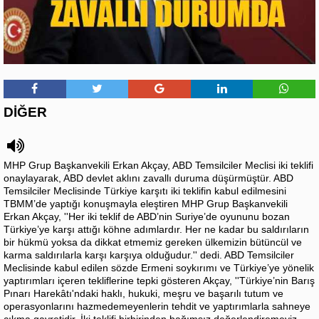
DİĞER
MHP Grup Başkanvekili Erkan Akçay, ABD Temsilciler Meclisi iki teklifi
onaylayarak, ABD devlet aklını zavallı duruma düşürmüştür. ABD
Temsilciler Meclisinde Türkiye karşıtı iki teklifin kabul edilmesini
TBMM’de yaptığı konuşmayla eleştiren MHP Grup Başkanvekili
Erkan Akçay, ''Her iki teklif de ABD’nin Suriye’de oyununu bozan
Türkiye’ye karşı attığı köhne adımlardır. Her ne kadar bu saldırıların
bir hükmü yoksa da dikkat etmemiz gereken ülkemizin bütüncül ve
karma saldırılarla karşı karşıya olduğudur.'' dedi. ABD Temsilciler
Meclisinde kabul edilen sözde Ermeni soykırımı ve Türkiye’ye yönelik
yaptırımları içeren tekliflerine tepki gösteren Akçay, ''Türkiye’nin Barış
Pınarı Harekâtı'ndaki haklı, hukuki, meşru ve başarılı tutum ve
operasyonlarını hazmedemeyenlerin tehdit ve yaptırımlarla sahneye