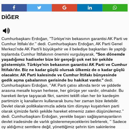
DİĞER
Cumhurbaşkanı Erdoğan, "Türkiye'nin bekasının garantisi AK Parti ve
Cumhur İttifakı'dır.'' dedi. Cumhurbaşkanı Erdoğan, AK Parti Genel
Merkezi'nde AK Parti'li büyükşehir ve il belediye başkanları ile yaptığı
toplantıda Cumhur İttifakının önemini vurgulayarak,
''Son dönemde
yaşadığımız hadiseler bize bir gerçeği çok net bir şekilde
göstermiştir. Türkiye'nin bekasının garantisi AK Parti ve Cumhur
İttifakı'dır. Biz ne kadar güçlü olursak ülkemiz de o kadar güçlü
olacaktır. AK Parti kalesinde ve Cumhur İttifakı bünyesinde
gedik açma çabalarının gerisinde bu hakikat vardır.''
dedi.
Cumhurbaşkanı Erdoğan, ''AK Parti çatısı altında terör ve şiddetle
arasına mesafe koyan herkese, her görüşe yer vardır, olmalıdır. Bu
hareketi ileriye taşıyacak fikri, samimi teklifi olan her bir kardeşim
partimizin iç kanallarını kullanarak bunu her zaman bize iletebilir.
Devlet olarak politikalarımızla adeta tüm dünyayı kuşatırken parti
olarak içimizde farklı şekilde hareket etmemiz zaten düşünülemez.''
dedi. Cumhurbaşkanı Erdoğan, yerelde başarı sağlayamayanların
devlet iradesinde de varlık gösteremeyeceklerini belirterek, '' Sadece
oy aldığımız semtlere değil, yönettiğimiz şehrin tüm sakinlerine