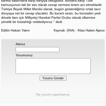
karma saldırılarla karşı karşıya olduğudur. Bunlara karşı Türk
kamuoyunun tek bir ses olarak cevap vermesi önem arz etmektedir.
Türkiye Büyük Millet Meclisi olarak, bugün gösterdiğimiz ortak tavır
dünyaya net bir cevap olacaktır. Bu kararlı sesin, bu kürsüden yedi
düvele ilanı için Milliyetçi Hareket Partisi Grubu olarak ülkemize
yönelik bir küstahlığı reddediyoruz.'' dedi.
Editör:Hakan Yakın
Kaynak: (İHA) - İhlas Haber Ajansı
Adınız
Yorumunuz
Hiç yorum yapılmamış.