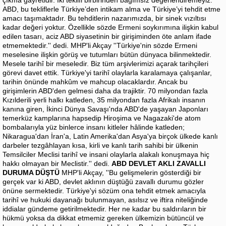
çıkma gayretidir. İki teklifi birbirinden bağımsız değerlendiremeyiz.
ABD, bu tekliflerle Türkiye’den intikam alma ve Türkiye’yi tehdit etme
amacı taşımaktadır. Bu tehditlerin nazarımızda, bir sinek vızıltısı
kadar değeri yoktur. Özellikle sözde Ermeni soykırımına ilişkin kabul
edilen tasarı, aciz ABD siyasetinin bir girişiminden öte anlam ifade
etmemektedir.'' dedi. MHP'li Akçay ''Türkiye'nin sözde Ermeni
meselesine ilişkin görüş ve tutumları bütün dünyaca bilinmektedir.
Mesele tarihî bir meseledir. Biz tüm arşivlerimizi açarak tarihçileri
görevi davet ettik. Türkiye'yi tarihî olaylarla karalamaya çalışanlar,
tarihin önünde mahkûm ve mahcup olacaklardır. Ancak bu
girişimlerin ABD'den gelmesi daha da trajiktir. 70 milyondan fazla
Kızılderili yerli halkı katleden, 35 milyondan fazla Afrikalı insanın
kanına giren, İkinci Dünya Savaşı'nda ABD'de yaşayan Japonları
temerküz kamplarına hapsedip Hiroşima ve Nagazaki'de atom
bombalarıyla yüz binlerce insanı kitleler hâlinde katleden;
Nikaragua'dan İran'a, Latin Amerika'dan Asya'ya birçok ülkede kanlı
darbeler tezgâhlayan kısa, kirli ve kanlı tarih sahibi bir ülkenin
Temsilciler Meclisi tarihî ve insani olaylarla alakalı konuşmaya hiç
hakkı olmayan bir Meclistir.'' dedi.
ABD DEVLET AKLI ZAVALLI
DURUMA DÜŞTÜ
MHP'li Akçay, ''Bu gelişmelerin gösterdiği bir
gerçek var ki ABD, devlet aklının düştüğü zavallı durumu gözler
önüne sermektedir. Türkiye'yi sözüm ona tehdit etmek amacıyla
tarihî ve hukuki dayanağı bulunmayan, asılsız ve iftira niteliğinde
iddialar gündeme getirilmektedir. Her ne kadar bu saldırıların bir
hükmü yoksa da dikkat etmemiz gereken ülkemizin bütüncül ve