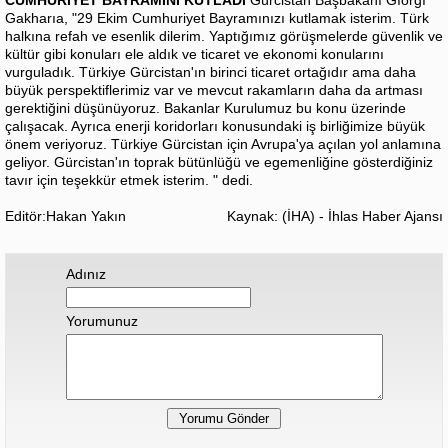
CUMHURİYET BAYRAMINI KUTLADI
Gürcistan Başbakanı Gıorgı
Gakharıa, "29 Ekim Cumhuriyet Bayramınızı kutlamak isterim. Türk
halkına refah ve esenlik dilerim. Yaptığımız görüşmelerde güvenlik ve
kültür gibi konuları ele aldık ve ticaret ve ekonomi konularını
vurguladık. Türkiye Gürcistan'ın birinci ticaret ortağıdır ama daha
büyük perspektiflerimiz var ve mevcut rakamların daha da artması
gerektiğini düşünüyoruz. Bakanlar Kurulumuz bu konu üzerinde
çalışacak. Ayrıca enerji koridorları konusundaki iş birliğimize büyük
önem veriyoruz. Türkiye Gürcistan için Avrupa'ya açılan yol anlamına
geliyor. Gürcistan'ın toprak bütünlüğü ve egemenliğine gösterdiğiniz
tavır için teşekkür etmek isterim. " dedi.
Editör:Hakan Yakın
Kaynak: (İHA) - İhlas Haber Ajansı
Adınız
Yorumunuz