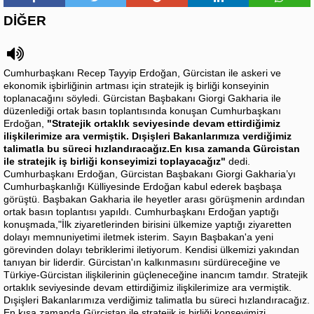
DİĞER
Cumhurbaşkanı Recep Tayyip Erdoğan, Gürcistan ile askeri ve
ekonomik işbirliğinin artması için stratejik iş birliği konseyinin
toplanacağını söyledi. Gürcistan Başbakanı Giorgi Gakharia ile
düzenlediği ortak basın toplantısında konuşan Cumhurbaşkanı
Erdoğan,
"Stratejik ortaklık seviyesinde devam ettirdiğimiz
ilişkilerimize ara vermiştik. Dışişleri Bakanlarımıza verdiğimiz
talimatla bu süreci hızlandıracağız.En kısa zamanda Gürcistan
ile stratejik iş birliği konseyimizi toplayacağız"
dedi.
Cumhurbaşkanı Erdoğan, Gürcistan Başbakanı Giorgi Gakharia’yı
Cumhurbaşkanlığı Külliyesinde Erdoğan kabul ederek başbaşa
görüştü. Başbakan Gakharia ile heyetler arası görüşmenin ardından
ortak basın toplantısı yapıldı. Cumhurbaşkanı Erdoğan yaptığı
konuşmada,"İlk ziyaretlerinden birisini ülkemize yaptığı ziyaretten
dolayı memnuniyetimi iletmek isterim. Sayın Başbakan'a yeni
görevinden dolayı tebriklerimi iletiyorum. Kendisi ülkemizi yakından
tanıyan bir liderdir. Gürcistan'ın kalkınmasını sürdüreceğine ve
Türkiye-Gürcistan ilişkilerinin güçleneceğine inancım tamdır. Stratejik
ortaklık seviyesinde devam ettirdiğimiz ilişkilerimize ara vermiştik.
Dışişleri Bakanlarımıza verdiğimiz talimatla bu süreci hızlandıracağız.
En kısa zamanda Gürcistan ile stratejik iş birliği konseyimizi