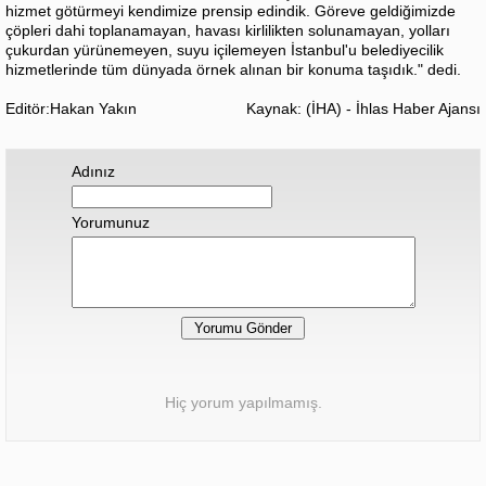
hizmet götürmeyi kendimize prensip edindik. Göreve geldiğimizde
çöpleri dahi toplanamayan, havası kirlilikten solunamayan, yolları
çukurdan yürünemeyen, suyu içilemeyen İstanbul'u belediyecilik
hizmetlerinde tüm dünyada örnek alınan bir konuma taşıdık." dedi.
Editör:Hakan Yakın
Kaynak: (İHA) - İhlas Haber Ajansı
Adınız
Yorumunuz
Hiç yorum yapılmamış.