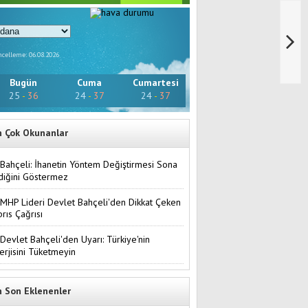
celleme: 06.08.2026
Bugün
Cuma
Cumartesi
25
-
36
24
-
37
24
-
37
n Çok Okunanlar
Bahçeli: İhanetin Yöntem Değiştirmesi Sona
diğini Göstermez
MHP Lideri Devlet Bahçeli'den Dikkat Çeken
brıs Çağrısı
Devlet Bahçeli'den Uyarı: Türkiye'nin
erjisini Tüketmeyin
n Son Eklenenler