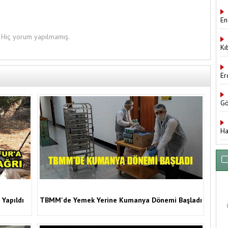
En
Hiç yorum yapılmamış.
Kı
Er
Gö
Ha
 Yapıldı
TBMM'de Yemek Yerine Kumanya Dönemi Başladı