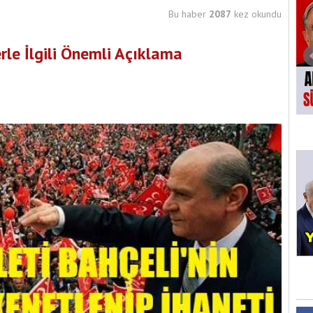
Bu haber
2087
kez okundu
rle İlgili Önemli Açıklama