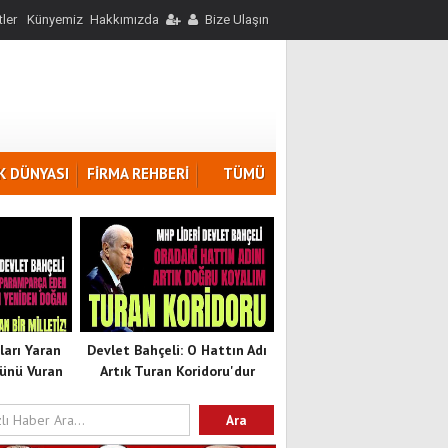
ler
Künyemiz
Hakkımızda
Bize Ulaşın
K DÜNYASI
FİRMA REHBERİ
TÜMÜ
ları Yaran
Devlet Bahçeli: O Hattın Adı
ünü Vuran
Artık Turan Koridoru'dur