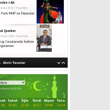
vlet-i Ali
 Aralık 2020 - Perşembe
 Parti MHP ve Fitneciler
rol Çember
 Kasım 2020 - Perşembe
rgi Cezalarında İndirim
ygulaması
Alıntı Yazarlar
celleme: 06.08.2026
sak
Sabah
Öğle
İkindi
Akşam
Yatsı
:58
05:41
12:50
16:37
19:48
21:14