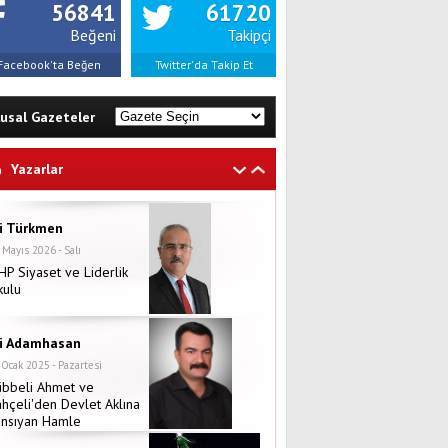
56841
61720
Beğeni
Takipçi
Facebook'ta Beğen
Twitter'da Takip Et
lusal Gazeteler
Yazarlar
li Türkmen
 Mayıs 2026 - Salı
P Siyaset ve Liderlik
kulu
li Adamhasan
 Ocak 2025 - Pazartesi
übbeli Ahmet ve
hçeli'den Devlet Aklına
ansıyan Hamle