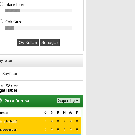
İdare Eder
Çok Güzel
ayfalar
Sayfalar
ücü Sözler
gat Haber
Puan Durumu
O
G
B
M
Av
P
kımlar
0
0
0
0
0
0
ençlerbirliği
0
0
0
0
0
0
rabzonspor