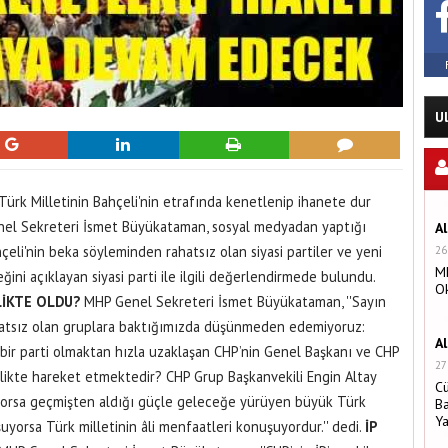
U
rk Milletinin Bahçeli'nin etrafında kenetlenip ihanete dur
el Sekreteri İsmet Büyükataman, sosyal medyadan yaptığı
A
li'nin beka söyleminden rahatsız olan siyasi partiler ve yeni
26
MH
eğini açıklayan siyasi parti ile ilgili değerlendirmede bulundu.
O
LİKTE OLDU?
MHP Genel Sekreteri İsmet Büyükataman, ''Sayın
atsız olan gruplara baktığımızda düşünmeden edemiyoruz:
A
 bir parti olmaktan hızla uzaklaşan CHP’nin Genel Başkanı ve CHP
27
rlikte hareket etmektedir? CHP Grup Başkanvekili Engin Altay
C
orsa geçmişten aldığı güçle geleceğe yürüyen büyük Türk
Ba
Y
uyorsa Türk milletinin âli menfaatleri konuşuyordur.'' dedi.
İP