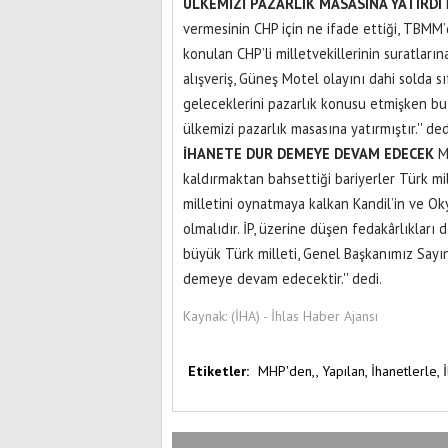
ÜLKEMİZİ PAZARLIK MASASINA YATIRDI
vermesinin CHP için ne ifade ettiği, TBMM’d
konulan CHP’li milletvekillerinin suratlar
alışveriş, Güneş Motel olayını dahi solda s
geleceklerini pazarlık konusu etmişken bu 
ülkemizi pazarlık masasına yatırmıştır.'' ded
İHANETE DUR DEMEYE DEVAM EDECEK
MH
kaldırmaktan bahsettiği bariyerler Türk mi
milletini oynatmaya kalkan Kandil’in ve O
olmalıdır. İP, üzerine düşen fedakârlıkları
büyük Türk milleti, Genel Başkanımız Sayı
demeye devam edecektir.'' dedi.
Kaynak:
(İHA) - İhlas Haber Ajansı
Etiketler:
MHP'den,,
Yapılan,
İhanetlerle,
İ