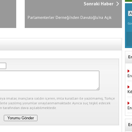
Sonraki Haber
Parlamenterler Derneği'nden Davutoğlu'na Açık
Uyarı
Gün
E
Er
Kı
eya imalar, inançlara saldırı içeren, imla kuralları ile yazılmamış, Türkçe
erle yazılmış yorumlar onaylanmamaktadır. Ayrıca suç teşkil edecek
En
ı tarafından dava açılabilmektedir.
E