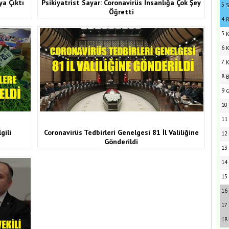
ya Çıktı
Psikiyatrist Sayar: Coronavirüs İnsanlığa Çok Şey
3
S
Öğretti
4
R
5
K
6
K
7
K
8
B
9
G
10
11
gili
Coronavirüs Tedbirleri Genelgesi 81 İl Valiliğine
12
Gönderildi
13
14
15
16
17
18