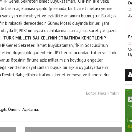
MHP Genel Sekreteri İsmet Büyükataman, ''CHP’nin İP’e vekil
De
e basın açıklaması yapıldığı esnada, bir ticaret metası yerine
10
ına yansıyan mahcubiyet ve eziklikte anlamını bulmuştur. Bu alçak
Ak
ıfır bırakacak derecededir. Güneş Motel olayında birileri şahsi
olayda İP, PKK’nın siyasi uzantılarına alan açmak suretiyle güzel
E
i.
TÜRK MİLLETİ BAHÇELİ'NİN ETRAFINDA KENETLENİP
12
P Genel Sekreteri İsmet Büyükataman, ''İP’in Sözcüsü'nün
Ve
lletine düşmanlık güdenlerin; İP’i her iki ucundan tutan ve Türk
U
kyanus ötesinin önüne aziz milletimizin koyduğu engeller
 değil kendisine dayatılanları büyük bir aşkla uygulayadursun;
n Devlet Bahçeli’nin etrafında kenetlenmeye ve ihanete dur
Editör: Hakan Yakın
Gün
lgili,
Önemli,
Açıklama,
İm
03