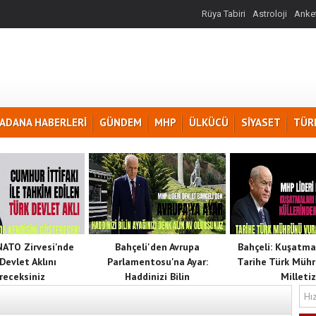
Rüya Tabiri
Astroloji
Anket
ADANA HABERLERİ
GÜNDEM
MHP
ÜLKÜCÜ
SİYASET
TÜR
 NATO Zirvesi'nde
Bahçeli'den Avrupa
Bahçeli: Kuşatma
Devlet Aklını
Parlamentosu'na Ayar:
Tarihe Türk Mühr
receksiniz
Haddinizi Bilin
Milletiz