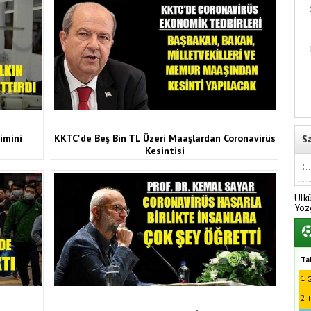
imini
KKTC'de Beş Bin TL Üzeri Maaşlardan Coronavirüs
S
Kesintisi
Ülk
Yoz
Ta
1
G
2
T