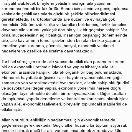
inisiyatif alabilecek bireylerin yetiştirilmesi için aile yapısının
korunması önemli bir faktördür. Bunun için ailenin ve geniş toplumsal
kesimlerin çeşitli vasıtalarla güçlü bir şekilde bilinçlendirilmesi
gerekmektedir. Türk toplumunda aile düzeni ve ev hayatı çok
önemlidir. Günümüzdeki, ilke ve kuralları belirlenmiş, evlilik temeline
dayanan aile kurumu yaklaşık dört bin yıllık bir geçmişe sahiptir. Var
olma mücadelesinin ağır bastığı, insanlığın başlangıç dönemlerinde
aile, aile kavramının temel işlevlerinden biri olan birlikte yaşama
temeline yani korunma, güvenlik, sosyal, ekonomik ve dinsel
nedenlere ve özellikle de üretime dayanmaktadır.
Tarihsel süreç içerisinde aile yapısında etkili olan parametrelerden
biri de ekonomik üretimdir. İşlevleri ve yapısı itibarıyla aile ile
ekonomi arasında karşılıklı olarak organik bir bağ bulunmaktadır.
Ekonomik hayattaki değişimler aile hayatına yansımakta ve çoğu
zaman da yön verebilmektedir. Aynı şekilde, ailenin sahip olduğu dinî
ve sosyokültürel değer yapısı, ekonomik yönelimin nereye doğru
olacağını tayin etmekte de aktif bir rol oynamaktadır. Diğer taraftan
da toplumsal yapıda denetleme ve kontrol mekanizması olarak işlev
yapan aile, ekonomik faaliyetleri, bireylerin toplumdaki statülerini de
etkilemiştir.
Ailenin sürdürülebilirliğinin sağlanması için ekonomik temelde
güçlenmesi gerekmektedir. Güçlü ülke, huzurlu bir toplum istiyorsak
öncelikli olarak güçlü bir aile yapısını inşa etmek zorundayız. Ulu