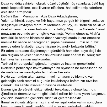
Dava ve iddia sahipleri olarak, güzel düşünülmüş yalanlara, üstü başı
temiz kepazeliklere, teselli veren nifaklara, hak edilmemiş zaferlere
asla itibar etmiyoruz.
Değerli Basın Mensupları, Aziz Dava Arkadaşlarım,
Yakın tarihimizi, sosyal ve fikir hayatımızı gerçek bir bilgenin zeka ve
sezgileriyle kavrayan Merhum Mehmet Arif Bey, 93 Harbi’nin acıklı ve
ibret almamız gereken hatıralarını anlattığı “Başımıza Gelenler” isimli
muazzam eserinde aynen şöyle yazmıştı: “Vehim etmeyip, Allah’a
tevekkül ile herkes hissesine düşen vazifeyi icrada kusur etmezse
mes’ud bir netice alınacağından şüphe olunamaz. Emin olun, bizi
meyus eden felaketler vazife hissine biganelik belasıdır bütün.”
Bir adım sonrasını düşünmeyen günübirlik hamleler, atiye değil de
ana düşkün hevesler bilinmesini özellikle ümit ederim ki, sonuçsuz
kalmaya her zaman mahkumdur.
Tarihsel bir perspektif ışığında, hayatın ve insanın gerçeklerini
ilkelerinin pençesiyle kavrayamayan bir siyasetin ne mecalinden ne
de mefkûre ve mesuliyetinden bahsedilecektir.
Nokta zamandan akan zamanın yol haritasını belirlemek; yani
geleceğin canlı resmini bugünün imkânlarıyla kafamızın tuvaline
çizmek ülkü sahibi insanların başlıca vazifesidir.
Bunun için de sürekli tetikte, sürekli teyakkuzda olmak lazımdır.
Şimdilerde önemsiz ayrıntı gibi telakki edilen bir konu yarın karşımıza
çok ciddi badireler, çok ciddi sıkıntılar çıkarabilecektir.
İhmal ve ihtiyatsızlığın en az ihanet ve işgal kadar vahim sonuçlara
kapı aralama ihtimali taşıdığı tarihi vaka ve vesikalarla sabittir.