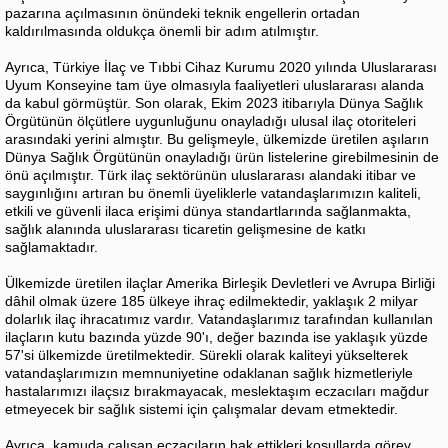
pazarına açılmasının önündeki teknik engellerin ortadan
kaldırılmasında oldukça önemli bir adım atılmıştır.
Ayrıca, Türkiye İlaç ve Tıbbi Cihaz Kurumu 2020 yılında Uluslararası
Uyum Konseyine tam üye olmasıyla faaliyetleri uluslararası alanda
da kabul görmüştür. Son olarak, Ekim 2023 itibarıyla Dünya Sağlık
Örgütünün ölçütlere uygunluğunu onayladığı ulusal ilaç otoriteleri
arasındaki yerini almıştır. Bu gelişmeyle, ülkemizde üretilen aşıların
Dünya Sağlık Örgütünün onayladığı ürün listelerine girebilmesinin de
önü açılmıştır. Türk ilaç sektörünün uluslararası alandaki itibar ve
saygınlığını artıran bu önemli üyeliklerle vatandaşlarımızın kaliteli,
etkili ve güvenli ilaca erişimi dünya standartlarında sağlanmakta,
sağlık alanında uluslararası ticaretin gelişmesine de katkı
sağlamaktadır.
Ülkemizde üretilen ilaçlar Amerika Birleşik Devletleri ve Avrupa Birliği
dâhil olmak üzere 185 ülkeye ihraç edilmektedir, yaklaşık 2 milyar
dolarlık ilaç ihracatımız vardır. Vatandaşlarımız tarafından kullanılan
ilaçların kutu bazında yüzde 90'ı, değer bazında ise yaklaşık yüzde
57'si ülkemizde üretilmektedir. Sürekli olarak kaliteyi yükselterek
vatandaşlarımızın memnuniyetine odaklanan sağlık hizmetleriyle
hastalarımızı ilaçsız bırakmayacak, meslektaşım eczacıları mağdur
etmeyecek bir sağlık sistemi için çalışmalar devam etmektedir.
Ayrıca, kamuda çalışan eczacıların hak ettikleri koşullarda görev