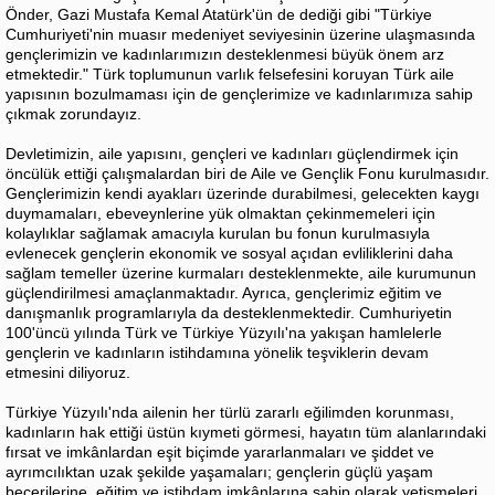
Önder, Gazi Mustafa Kemal Atatürk'ün de dediği gibi "Türkiye
Cumhuriyeti'nin muasır medeniyet seviyesinin üzerine ulaşmasında
gençlerimizin ve kadınlarımızın desteklenmesi büyük önem arz
etmektedir." Türk toplumunun varlık felsefesini koruyan Türk aile
yapısının bozulmaması için de gençlerimize ve kadınlarımıza sahip
çıkmak zorundayız.
Devletimizin, aile yapısını, gençleri ve kadınları güçlendirmek için
öncülük ettiği çalışmalardan biri de Aile ve Gençlik Fonu kurulmasıdır.
Gençlerimizin kendi ayakları üzerinde durabilmesi, gelecekten kaygı
duymamaları, ebeveynlerine yük olmaktan çekinmemeleri için
kolaylıklar sağlamak amacıyla kurulan bu fonun kurulmasıyla
evlenecek gençlerin ekonomik ve sosyal açıdan evliliklerini daha
sağlam temeller üzerine kurmaları desteklenmekte, aile kurumunun
güçlendirilmesi amaçlanmaktadır. Ayrıca, gençlerimiz eğitim ve
danışmanlık programlarıyla da desteklenmektedir. Cumhuriyetin
100'üncü yılında Türk ve Türkiye Yüzyılı'na yakışan hamlelerle
gençlerin ve kadınların istihdamına yönelik teşviklerin devam
etmesini diliyoruz.
Türkiye Yüzyılı'nda ailenin her türlü zararlı eğilimden korunması,
kadınların hak ettiği üstün kıymeti görmesi, hayatın tüm alanlarındaki
fırsat ve imkânlardan eşit biçimde yararlanmaları ve şiddet ve
ayrımcılıktan uzak şekilde yaşamaları; gençlerin güçlü yaşam
becerilerine, eğitim ve istihdam imkânlarına sahip olarak yetişmeleri,