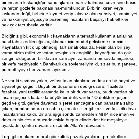
bir insanın kıskançlığın sabotajlarına maruz kalması, çevresine hasis
ve hırçın gözlerle bakması na-mümkündür. Birbirini kıran veya
kıskanan değil, birbirine kıymet verip kılavuz olan şahsiyet, samimiyet
ve hakkaniyet ölçüsüyle bezenmiş insanların başarıyı hak ettikleri
pek çok tecrübeyle varittir.
Bildiğiniz gibi, ekonomi kıt kaynakların alternatif kullanım alanlarına
nasıl tahsis edileceğini açıklamak için model geliştirme sürecidir.
Kaynakların kıt olup olmadığı tartışmalı olsa da, kesin olan bir şey
varsa bizim millet ve vatan sevgimizin enginliği, kaynağının da çok
zengin olduğudur. Bir dava insanı aynı zamanda bir sevda nişanesi,
bir vefa methiyesidir. Bahtiyarlıkla söylemeliyim ki, sizler bu nişaneye,
bu methiyeye her zaman layıksınız.
Ne var ki sevdası yalan, vefası talan olanların vedası da bir hayat ve
siyaset gerçeğidir. Büyük bir düşünürün dediği üzere, “faziletle
fezahat, yani rezillik arasında kalın bir duvar varsa, bu duvardan bir
insan geçecek kadar da büyük bir delik vardır.” O delikten geçen
geçti ve gitti, geriye davamızın şeref sancağına can pahasına sahip
çıkan, bundan sonra da sahip çıkacak sizler gibi aziz ve faziletli dava
insanlarımız kaldı. Bir ara ışığı söndü zannedilen MHP, nice iman ve
dava erinin cesur mücadelesiyle bugün elinde dev bir meşaleyle
ayaktadır, çünkü davamız ezcümle Allah’ın davasıdır.
Turp gibi makam, marul gibi koltuk pazarlayanların, protokollere