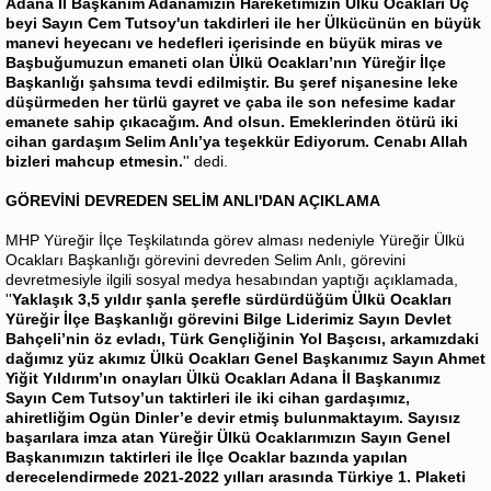
Adana İl Başkanım Adanamızın Hareketimizin Ülkü Ocakları Uç
beyi Sayın Cem Tutsoy'un takdirleri ile her Ülkücünün en büyük
manevi heyecanı ve hedefleri içerisinde en büyük miras ve
Başbuğumuzun emaneti olan Ülkü Ocakları’nın Yüreğir İlçe
Başkanlığı şahsıma tevdi edilmiştir. Bu şeref nişanesine leke
düşürmeden her türlü gayret ve çaba ile son nefesime kadar
emanete sahip çıkacağım. And olsun. Emeklerinden ötürü iki
cihan gardaşım Selim Anlı’ya teşekkür Ediyorum. Cenabı Allah
bizleri mahcup etmesin.
'' dedi.
GÖREVİNİ DEVREDEN SELİM ANLI'DAN AÇIKLAMA
MHP Yüreğir İlçe Teşkilatında görev alması nedeniyle Yüreğir Ülkü
Ocakları Başkanlığı görevini devreden Selim Anlı, görevini
devretmesiyle ilgili sosyal medya hesabından yaptığı açıklamada,
''
Yaklaşık 3,5 yıldır şanla şerefle sürdürdüğüm Ülkü Ocakları
Yüreğir İlçe Başkanlığı görevini Bilge Liderimiz Sayın Devlet
Bahçeli’nin öz evladı, Türk Gençliğinin Yol Başcısı, arkamızdaki
dağımız yüz akımız Ülkü Ocakları Genel Başkanımız Sayın Ahmet
Yiğit Yıldırım’ın onayları Ülkü Ocakları Adana İl Başkanımız
Sayın Cem Tutsoy’un taktirleri ile iki cihan gardaşımız,
ahiretliğim Ogün Dinler’e devir etmiş bulunmaktayım. Sayısız
başarılara imza atan Yüreğir Ülkü Ocaklarımızın Sayın Genel
Başkanımızın taktirleri ile İlçe Ocaklar bazında yapılan
derecelendirmede 2021-2022 yılları arasında Türkiye 1. Plaketi