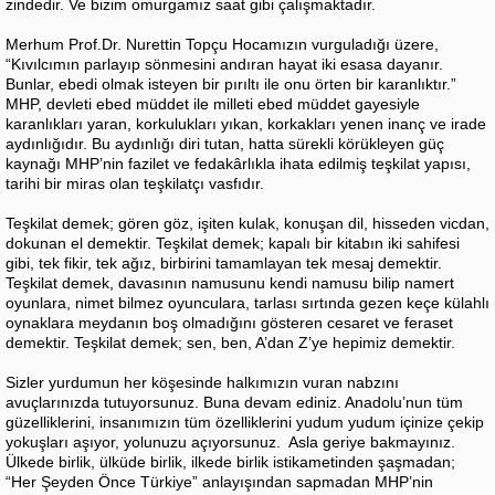
zindedir. Ve bizim omurgamız saat gibi çalışmaktadır.
Merhum Prof.Dr. Nurettin Topçu Hocamızın vurguladığı üzere,
“Kıvılcımın parlayıp sönmesini andıran hayat iki esasa dayanır.
Bunlar, ebedi olmak isteyen bir pırıltı ile onu örten bir karanlıktır.”
MHP, devleti ebed müddet ile milleti ebed müddet gayesiyle
karanlıkları yaran, korkulukları yıkan, korkakları yenen inanç ve irade
aydınlığıdır. Bu aydınlığı diri tutan, hatta sürekli körükleyen güç
kaynağı MHP’nin fazilet ve fedakârlıkla ihata edilmiş teşkilat yapısı,
tarihi bir miras olan teşkilatçı vasfıdır.
Teşkilat demek; gören göz, işiten kulak, konuşan dil, hisseden vicdan,
dokunan el demektir. Teşkilat demek; kapalı bir kitabın iki sahifesi
gibi, tek fikir, tek ağız, birbirini tamamlayan tek mesaj demektir.
Teşkilat demek, davasının namusunu kendi namusu bilip namert
oyunlara, nimet bilmez oyunculara, tarlası sırtında gezen keçe külahlı
oynaklara meydanın boş olmadığını gösteren cesaret ve feraset
demektir. Teşkilat demek; sen, ben, A’dan Z’ye hepimiz demektir.
Sizler yurdumun her köşesinde halkımızın vuran nabzını
avuçlarınızda tutuyorsunuz. Buna devam ediniz. Anadolu’nun tüm
güzelliklerini, insanımızın tüm özelliklerini yudum yudum içinize çekip
yokuşları aşıyor, yolunuzu açıyorsunuz. Asla geriye bakmayınız.
Ülkede birlik, ülküde birlik, ilkede birlik istikametinden şaşmadan;
“Her Şeyden Önce Türkiye” anlayışından sapmadan MHP’nin