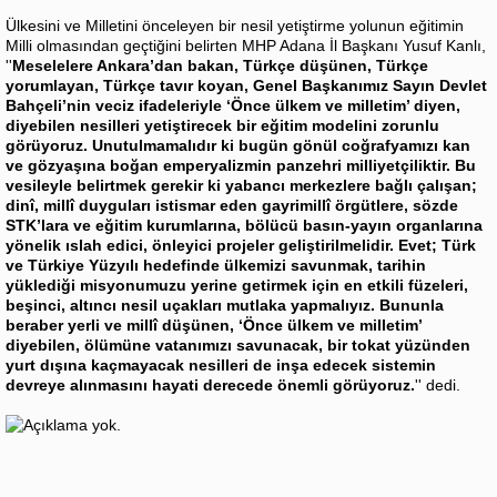
Ülkesini ve Milletini önceleyen bir nesil yetiştirme yolunun eğitimin
Milli olmasından geçtiğini belirten MHP Adana İl Başkanı Yusuf Kanlı,
''
Meselelere Ankara’dan bakan, Türkçe düşünen, Türkçe
yorumlayan, Türkçe tavır koyan, Genel Başkanımız Sayın Devlet
Bahçeli’nin veciz ifadeleriyle ‘Önce ülkem ve milletim’ diyen,
diyebilen nesilleri yetiştirecek bir eğitim modelini zorunlu
görüyoruz. Unutulmamalıdır ki bugün gönül coğrafyamızı kan
ve gözyaşına boğan emperyalizmin panzehri milliyetçiliktir. Bu
vesileyle belirtmek gerekir ki yabancı merkezlere bağlı çalışan;
dinî, millî duyguları istismar eden gayrimillî örgütlere, sözde
STK’lara ve eğitim kurumlarına, bölücü basın-yayın organlarına
yönelik ıslah edici, önleyici projeler geliştirilmelidir. Evet; Türk
ve Türkiye Yüzyılı hedefinde ülkemizi savunmak, tarihin
yüklediği misyonumuzu yerine getirmek için en etkili füzeleri,
beşinci, altıncı nesil uçakları mutlaka yapmalıyız. Bununla
beraber yerli ve millî düşünen, ‘Önce ülkem ve milletim’
diyebilen, ölümüne vatanımızı savunacak, bir tokat yüzünden
yurt dışına kaçmayacak nesilleri de inşa edecek sistemin
devreye alınmasını hayati derecede önemli görüyoruz.
'' dedi.