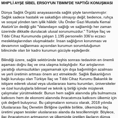
MHP'Lİ AYŞE SİBEL ERSOY'UN TBMM'DE YAPTIĞI KONUŞMASI
Dünya Sağlık Örgütü anayasasında sağlık şöyle tanımlanmıştır:
Sağlık sadece hastalık ve sakatlığın olmayışı değil; bedence, ruhça
ve sosyal yönden tam iyilik hâlidir. Ulu Önder Gazi Mustafa Kemal
Atatürk'ün dediği gibi "Vatandaşın sağlığı ve sağlamlığı her zaman
üzerinde dikkatle durulacak ulusal sorunumuzdur." Türkiye İlaç ve
Tıbbi Cihaz Kurumunda çalışan 1.195 personelin 336'sı eczacı
meslektaşlarından oluşmaktadır. İnsan sağlığının korunması ve
devamının sağlanması açısından kurumun sorumluluğunun
bilincinde olan bir kadro kurumun gücüyle eşdeğerdir.
Bilindiği üzere, sağlık sektöründe teşhis sonrası tedavinin en önemli
aşaması doğru ilaç ve ona ulaşma kolaylığıdır. Kur artışlarının
yarattığı olumsuzlukları yaşamamak için dışa bağımlılığın azalması
ve yerli üretimin artması önem arz etmektedir. Sağlık Bakanlığının
bağlı kuruluşu olan Türkiye İlaç ve Tıbbi Cihaz Kurumu Bakanlık ile
istişare ederek ulusal veya uluslararası kamu kurumları, üniversiteler
ve özel kuruluşlarla bilimsel ve teknik iş birliği içinde müşterek
çalışmalar yürütmektedir. Bunun hem sağlık alanında şifa bulmamıza
katkısını hem de ekonomi alanında ihracatımıza katkısını ülkemiz için
çok değerli buluyoruz. Bu çalışmaların sonucu olarak, 2018 yılında
Uluslararası İlaç Denetim Birliğine üyelikle birlikte, ülkemizde ilaç
üretimi yapan tesisler uluslararası alanda da tescillenmiştir. Böylece,
ilaç ihracatımızın artmasının ve ülkemizde üretilen ilaçların dünya