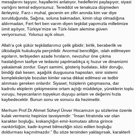
mesajlarını taşıyor, hayallerini anlatıyor, hedeflerini paylaşıyor, siyasi
varlığını temsil ediyorsunuz. Tereddüt ve tenakuza düşmeden
ilerleyiniz. Farz-ı muhal, gecenin en zifiri anında kim var diye
sorulduğunda, Sağına, soluna bakmadan, kimin olup olmadığına
aldırmadan, Fert fert ben varım diyen teşkilat yapımızla milletimize
ümit aşılıyor, Türkiye’mize ve Türk-İslam alemine güven
veriyorsunuz. Yolunuz açık olsun.
Allah’a çok şükür teşkilatlarımız çelik gibidir; birlik, beraberlik ve
ülküdaşlık hukukuyla perçinlidir. Anormal bencilliğin, ıslah edilmeyen
egoların, terbiyeden azade hırsların, nevzuhur öne çıkma
hastalığının tasfiye ve tedavisi yapılmadıkça iç huzur ve dinamizmi
yakalamak zordur. Gayri samimi, gösteriş budalası, kibir doruğu,
bindiği dalı kesen, aşağılık duygusuna hapsolan, sinir sistemi
kompleksleriyle bozulan kimler varsa dikkat edilmesi ve tedbir
alınması gereken onlardır. Siyaset; hiziplerin çatışmasına, dar
kadrolu ekiplerin çekişmesine ortam açtığı müddetçe, yüreklerin toplu
vuruşu, heyecanların topyekun duyuşu anlam ve değerini hızla
kaybedecektir. Bunun sonu ve sonucu da hezimettir.
Merhum Prof.Dr.Ahmet Süheyl Ünver Hocamızın şu sözlerine özenle
kulak vermeniz hepinize tavsiyemdir: “İnsan fıtratında var olan
karakter boşluğu, kıskançlığın emir-komutası altına girince
nankörlüğün, kadir-kıymet bilmezliğin sözü edilen boşluğu
doldurması kaçınılmazdır.” Bu söze tersinden yaklaşırsak, karakterli