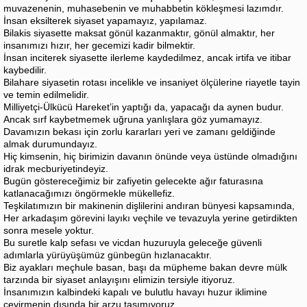
muvazenenin, muhasebenin ve muhabbetin kökleşmesi lazımdır.
İnsan eksilterek siyaset yapamayız, yapılamaz.
Bilakis siyasette maksat gönül kazanmaktır, gönül almaktır, her
insanımızı hızır, her gecemizi kadir bilmektir.
İnsan inciterek siyasette ilerleme kaydedilmez, ancak irtifa ve itibar
kaybedilir.
Bilahare siyasetin rotası incelikle ve insaniyet ölçülerine riayetle tayin
ve temin edilmelidir.
Milliyetçi-Ülkücü Hareket’in yaptığı da, yapacağı da aynen budur.
Ancak sırf kaybetmemek uğruna yanlışlara göz yumamayız.
Davamızın bekası için zorlu kararları yeri ve zamanı geldiğinde
almak durumundayız.
Hiç kimsenin, hiç birimizin davanın önünde veya üstünde olmadığını
idrak mecburiyetindeyiz.
Bugün göstereceğimiz bir zafiyetin gelecekte ağır faturasına
katlanacağımızı öngörmekle mükellefiz.
Teşkilatımızın bir makinenin dişlilerini andıran bünyesi kapsamında,
Her arkadaşım görevini layıkı veçhile ve tevazuyla yerine getirdikten
sonra mesele yoktur.
Bu suretle kalp sefası ve vicdan huzuruyla geleceğe güvenli
adımlarla yürüyüşümüz günbegün hızlanacaktır.
Biz ayakları meçhule basan, başı da müpheme bakan devre mülk
tarzında bir siyaset anlayışını elimizin tersiyle itiyoruz.
İnsanımızın kalbindeki kapalı ve bulutlu havayı huzur iklimine
çevirmenin dışında bir arzu taşımıyoruz.