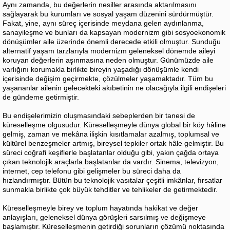
Aynı zamanda, bu değerlerin nesiller arasında aktarılmasını
sağlayarak bu kurumları ve sosyal yaşam düzenini sürdürmüştür.
Fakat, yine, aynı süreç içerisinde meydana gelen aydınlanma,
sanayileşme ve bunları da kapsayan modernizm gibi sosyoekonomik
dönüşümler aile üzerinde önemli derecede etkili olmuştur. Sunduğu
alternatif yaşam tarzlarıyla modernizm geleneksel dönemde aileyi
koruyan değerlerin aşınmasına neden olmuştur. Günümüzde aile
varlığını korumakla birlikte bireyin yaşadığı dönüşümle kendi
içerisinde değişim geçirmekte, çözülmeler yaşamaktadır. Tüm bu
yaşananlar ailenin gelecekteki akıbetinin ne olacağıyla ilgili endişeleri
de gündeme getirmiştir.
Bu endişelerimizin oluşmasındaki sebeplerden bir tanesi de
küreselleşme olgusudur. Küreselleşmeyle dünya global bir köy hâline
gelmiş, zaman ve mekâna ilişkin kısıtlamalar azalmış, toplumsal ve
kültürel benzeşmeler artmış, bireysel tepkiler ortak hâle gelmiştir. Bu
süreci coğrafi keşiflerle başlatanlar olduğu gibi, yakın çağda ortaya
çıkan teknolojik araçlarla başlatanlar da vardır. Sinema, televizyon,
internet, cep telefonu gibi gelişmeler bu süreci daha da
hızlandırmıştır. Bütün bu teknolojik vasıtalar çeşitli imkânlar, fırsatlar
sunmakla birlikte çok büyük tehditler ve tehlikeler de getirmektedir.
Küreselleşmeyle birey ve toplum hayatında hakikat ve değer
anlayışları, geleneksel dünya görüşleri sarsılmış ve değişmeye
başlamıştır. Küreselleşmenin getirdiği sorunların çözümü noktasında