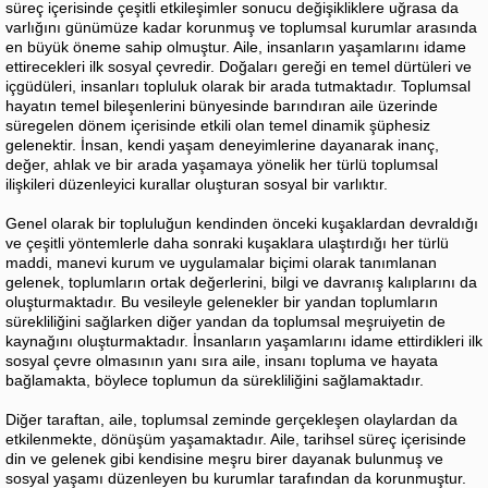
süreç içerisinde çeşitli etkileşimler sonucu değişikliklere uğrasa da
varlığını günümüze kadar korunmuş ve toplumsal kurumlar arasında
en büyük öneme sahip olmuştur. Aile, insanların yaşamlarını idame
ettirecekleri ilk sosyal çevredir. Doğaları gereği en temel dürtüleri ve
içgüdüleri, insanları topluluk olarak bir arada tutmaktadır. Toplumsal
hayatın temel bileşenlerini bünyesinde barındıran aile üzerinde
süregelen dönem içerisinde etkili olan temel dinamik şüphesiz
gelenektir. İnsan, kendi yaşam deneyimlerine dayanarak inanç,
değer, ahlak ve bir arada yaşamaya yönelik her türlü toplumsal
ilişkileri düzenleyici kurallar oluşturan sosyal bir varlıktır.
Genel olarak bir topluluğun kendinden önceki kuşaklardan devraldığı
ve çeşitli yöntemlerle daha sonraki kuşaklara ulaştırdığı her türlü
maddi, manevi kurum ve uygulamalar biçimi olarak tanımlanan
gelenek, toplumların ortak değerlerini, bilgi ve davranış kalıplarını da
oluşturmaktadır. Bu vesileyle gelenekler bir yandan toplumların
sürekliliğini sağlarken diğer yandan da toplumsal meşruiyetin de
kaynağını oluşturmaktadır. İnsanların yaşamlarını idame ettirdikleri ilk
sosyal çevre olmasının yanı sıra aile, insanı topluma ve hayata
bağlamakta, böylece toplumun da sürekliliğini sağlamaktadır.
Diğer taraftan, aile, toplumsal zeminde gerçekleşen olaylardan da
etkilenmekte, dönüşüm yaşamaktadır. Aile, tarihsel süreç içerisinde
din ve gelenek gibi kendisine meşru birer dayanak bulunmuş ve
sosyal yaşamı düzenleyen bu kurumlar tarafından da korunmuştur.