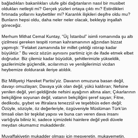
bağladıkları bakanlıkları ulufe gibi dağıtanların nasıl bir musibet
oldukları netleşti mi? Gerçek yüzleri ortaya çıktı mı? Estirdikleri
fırtınada yollarını kaybettiler mi? Karanlık ilişkileri deşifre oldu mu?
Bunların hepsi oldu, daha neler neler olacak, bekleyip inşallah
göreceğiz.
Merhum Mithat Cemal Kuntay, “Üç İstanbul” isimli romanında şu altı
çizilmesi gereken tespiti roman kahramanının ağzından bizzat
yapmıştı: “Felaket zamanında bir millet çektiği ıstırap kadar
büyüktür.” Bu veciz sözün aynısını partimiz için de ifade etmek elbet
doğrudur. Biz çilemiz kadar büyüdük, şehitlerimizle yükseldik,
gazilerimizle güçlendik, acılarımızı ve yenilgilerimizi vicdan
heybemize doldurarak ileriye atıldık.
Biz Milliyetçi Hareket Partisi’yiz. Davanın omuzuna basan değil,
davayı omuzlayan; Davaya yük olan değil, yükü kaldıran; Nefsine
yenilen değil, yeri geldiğinde nefsini ayağının altına alan; Çıkarlarının
bekçiliğine soyunan değil, vatanın bekçiliğini şeref sayan; Fitne,
dedikodu, gıybet ve iftiralara tenezzül ve teşebbüs eden değil;
Özüyle, sözüyle, öz değerleriyle, özgüveniyle Müslüman Türk’ün
timsali olan bir teşkilat yapısı ve buna can veren dava insanı
varlığıyla biliniz ki, sadece içimizdeki hainlere değil yedi düvele
meydan okumamız mukadderdir.
Muvaffakiyetin mukadder olması için meşveretin, mukavemetin,