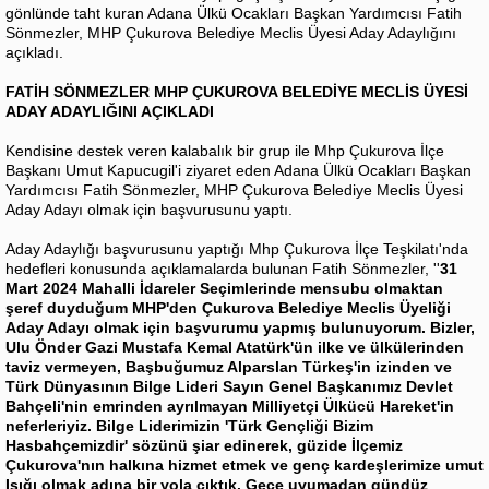
gönlünde taht kuran Adana Ülkü Ocakları Başkan Yardımcısı Fatih
Sönmezler, MHP Çukurova Belediye Meclis Üyesi Aday Adaylığını
açıkladı.
FATİH SÖNMEZLER MHP ÇUKUROVA BELEDİYE MECLİS ÜYESİ
ADAY ADAYLIĞINI AÇIKLADI
Kendisine destek veren kalabalık bir grup ile Mhp Çukurova İlçe
Başkanı Umut Kapucugil'i ziyaret eden Adana Ülkü Ocakları Başkan
Yardımcısı Fatih Sönmezler, MHP Çukurova Belediye Meclis Üyesi
Aday Adayı olmak için başvurusunu yaptı.
Aday Adaylığı başvurusunu yaptığı Mhp Çukurova İlçe Teşkilatı'nda
hedefleri konusunda açıklamalarda bulunan Fatih Sönmezler, ''
31
Mart 2024 Mahalli İdareler Seçimlerinde mensubu olmaktan
şeref duyduğum MHP'den Çukurova Belediye Meclis Üyeliği
Aday Adayı olmak için başvurumu yapmış bulunuyorum. Bizler,
Ulu Önder Gazi Mustafa Kemal Atatürk'ün ilke ve ülkülerinden
taviz vermeyen, Başbuğumuz Alparslan Türkeş'in izinden ve
Türk Dünyasının Bilge Lideri Sayın Genel Başkanımız Devlet
Bahçeli'nin emrinden ayrılmayan Milliyetçi Ülkücü Hareket'in
neferleriyiz. Bilge Liderimizin 'Türk Gençliği Bizim
Hasbahçemizdir' sözünü şiar edinerek, güzide İlçemiz
Çukurova'nın halkına hizmet etmek ve genç kardeşlerimize umut
Işığı olmak adına bir yola çıktık. Gece uyumadan gündüz