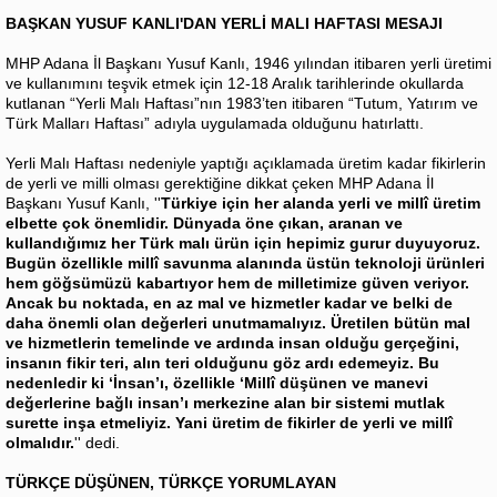
BAŞKAN YUSUF KANLI'DAN YERLİ MALI HAFTASI MESAJI
MHP Adana İl Başkanı Yusuf Kanlı, 1946 yılından itibaren yerli üretimi
ve kullanımını teşvik etmek için 12-18 Aralık tarihlerinde okullarda
kutlanan “Yerli Malı Haftası”nın 1983’ten itibaren “Tutum, Yatırım ve
Türk Malları Haftası” adıyla uygulamada olduğunu hatırlattı.
Yerli Malı Haftası nedeniyle yaptığı açıklamada üretim kadar fikirlerin
de yerli ve milli olması gerektiğine dikkat çeken MHP Adana İl
Başkanı Yusuf Kanlı, ''
Türkiye için her alanda yerli ve millî üretim
elbette çok önemlidir. Dünyada öne çıkan, aranan ve
kullandığımız her Türk malı ürün için hepimiz gurur duyuyoruz.
Bugün özellikle millî savunma alanında üstün teknoloji ürünleri
hem göğsümüzü kabartıyor hem de milletimize güven veriyor.
Ancak bu noktada, en az mal ve hizmetler kadar ve belki de
daha önemli olan değerleri unutmamalıyız. Üretilen bütün mal
ve hizmetlerin temelinde ve ardında insan olduğu gerçeğini,
insanın fikir teri, alın teri olduğunu göz ardı edemeyiz. Bu
nedenledir ki ‘İnsan’ı, özellikle ‘Millî düşünen ve manevi
değerlerine bağlı insan’ı merkezine alan bir sistemi mutlak
surette inşa etmeliyiz. Yani üretim de fikirler de yerli ve millî
olmalıdır.
'' dedi.
TÜRKÇE DÜŞÜNEN, TÜRKÇE YORUMLAYAN