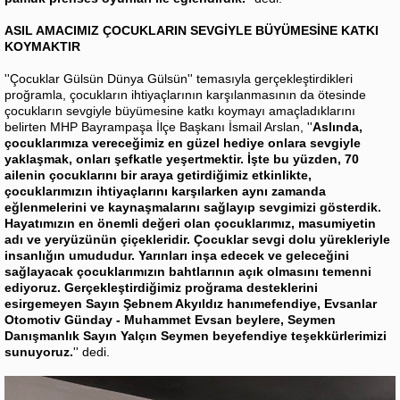
ASIL AMACIMIZ ÇOCUKLARIN SEVGİYLE BÜYÜMESİNE KATKI
KOYMAKTIR
''Çocuklar Gülsün Dünya Gülsün'' temasıyla gerçekleştirdikleri
proğramla, çocukların ihtiyaçlarının karşılanmasının da ötesinde
çocukların sevgiyle büyümesine katkı koymayı amaçladıklarını
belirten MHP Bayrampaşa İlçe Başkanı İsmail Arslan, ''
Aslında,
çocuklarımıza vereceğimiz en güzel hediye onlara sevgiyle
yaklaşmak, onları şefkatle yeşertmektir. İşte bu yüzden, 70
ailenin çocuklarını bir araya getirdiğimiz etkinlikte,
çocuklarımızın ihtiyaçlarını karşılarken aynı zamanda
eğlenmelerini ve kaynaşmalarını sağlayıp sevgimizi gösterdik.
Hayatımızın en önemli değeri olan çocuklarımız, masumiyetin
adı ve yeryüzünün çiçekleridir. Çocuklar sevgi dolu yürekleriyle
insanlığın umududur. Yarınları inşa edecek ve geleceğini
sağlayacak çocuklarımızın bahtlarının açık olmasını temenni
ediyoruz. Gerçekleştirdiğimiz proğrama desteklerini
esirgemeyen Sayın Şebnem Akyıldız hanımefendiye, Evsanlar
Otomotiv Günday - Muhammet Evsan beylere, Seymen
Danışmanlık Sayın Yalçın Seymen beyefendiye teşekkürlerimizi
sunuyoruz.
'' dedi.