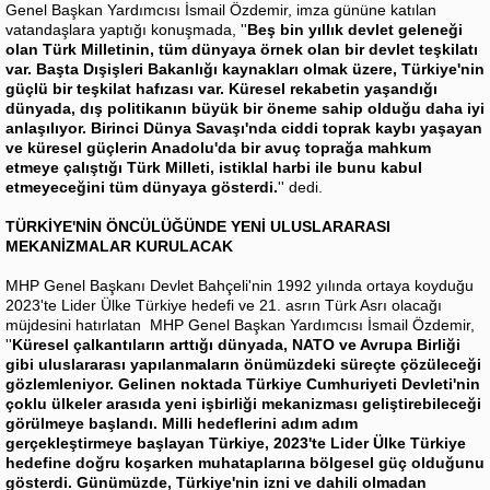
Genel Başkan Yardımcısı İsmail Özdemir, imza gününe katılan
vatandaşlara yaptığı konuşmada, ''
Beş bin yıllık devlet geleneği
olan Türk Milletinin, tüm dünyaya örnek olan bir devlet teşkilatı
var. Başta Dışişleri Bakanlığı kaynakları olmak üzere, Türkiye'nin
güçlü bir teşkilat hafızası var. Küresel rekabetin yaşandığı
dünyada, dış politikanın büyük bir öneme sahip olduğu daha iyi
anlaşılıyor. Birinci Dünya Savaşı'nda ciddi toprak kaybı yaşayan
ve küresel güçlerin Anadolu'da bir avuç toprağa mahkum
etmeye çalıştığı Türk Milleti, istiklal harbi ile bunu kabul
etmeyeceğini tüm dünyaya gösterdi.
'' dedi.
TÜRKİYE'NİN ÖNCÜLÜĞÜNDE YENİ ULUSLARARASI
MEKANİZMALAR KURULACAK
MHP Genel Başkanı Devlet Bahçeli'nin 1992 yılında ortaya koyduğu
2023'te Lider Ülke Türkiye hedefi ve 21. asrın Türk Asrı olacağı
müjdesini hatırlatan MHP Genel Başkan Yardımcısı İsmail Özdemir,
''
Küresel çalkantıların arttığı dünyada, NATO ve Avrupa Birliği
gibi uluslararası yapılanmaların önümüzdeki süreçte çözüleceği
gözlemleniyor. Gelinen noktada Türkiye Cumhuriyeti Devleti'nin
çoklu ülkeler arasıda yeni işbirliği mekanizması geliştirebileceği
görülmeye başlandı. Milli hedeflerini adım adım
gerçekleştirmeye başlayan Türkiye, 2023'te Lider Ülke Türkiye
hedefine doğru koşarken muhataplarına bölgesel güç olduğunu
gösterdi. Günümüzde, Türkiye'nin izni ve dahili olmadan