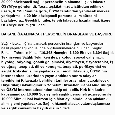
20.000 sözleşmeli sağlık personelinin alımına ilişkin kılavuz
ÖSYM’ye gönderildi. Taşra teşkilatımızda istihdam edilmek
üzere, KPSS Puanına göre, ÖSYM tarafından yapılacak merkezi
yerleştirme ile 20 bin sözleşmeli personel alım sürecini
başlatıyoruz. Gerekli bilgiler, tercih kılavuzu hazırlanmak üzere
ÖSYM’ye verilmiştir.
'' dedi.
BAKANLIĞA ALINACAK PERSONELİN BRANŞLARI VE BAŞVURU
Sağlık Bakanlığı'na alınacak personelin branşları ve başvuruların
nasıl yapılacağı konusunda bilgilendirmelerde bulunan Sağlık
Bakanı Fahrettin Koca, ''
10.348 Hemşire, 1.600 Ebe ve 6.604 Sağlık
Teknisyeni/ Sağlık Teknikeri ile psikolog, sosyal çalışmacı,
biyolog, odyolog, çocuk gelişimcisi, diyetisyen, fizyoterapist, iş
ve uğraşı terapisti, dil ve konuşma terapisti, perfüzyonist ve
sağlık fizikçileri alımı yapılacaktır. Tercih Kılavuzu, ÖSYM’nin
internet sitesi üzerinden yayınlandıktan sonra adaylar
tercihlerini Kılavuzda belirtilen tarihler arasından yapabilecek.
Duyurular, Bakanlığımızın Yönetim Hizmetleri Genel Müdürlüğü
ve ÖSYM internet adresinden takip edilebilir. Kırk bin kadro
kapsamındaki 10.000 Sözleşmeli sağlık personeli pozisyonu ile
10.000 Sürekli İşçi kadrosu için Mart ayı içinde ilana çıkılarak
alım işlemi yapılacaktır. Sağlık hizmeti alacak vatandaşlarımıza
ve sağlık camiamıza hayırlı olsun.
'' dedi.