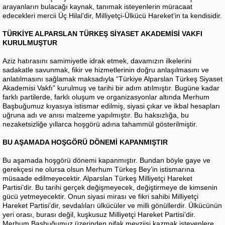
arayanların bulacağı kaynak, tanımak isteyenlerin müracaat
edecekleri mercii Üç Hilal’dir, Milliyetçi-Ülkücü Hareket’in ta kendisidir.
TÜRKİYE ALPARSLAN TÜRKEŞ SİYASET AKADEMİSİ VAKFI
KURULMUŞTUR
Aziz hatırasını samimiyetle idrak etmek, davamızın ilkelerini
sadakatle savunmak, fikir ve hizmetlerinin doğru anlaşılmasını ve
anlatılmasını sağlamak maksadıyla “Türkiye Alparslan Türkeş Siyaset
Akademisi Vakfı” kurulmuş ve tarihi bir adım atılmıştır. Bugüne kadar
farklı partilerde, farklı oluşum ve organizasyonlar altında Merhum
Başbuğumuz kıyasıya istismar edilmiş, siyasi çıkar ve ikbal hesapları
uğruna adı ve anısı malzeme yapılmıştır. Bu haksızlığa, bu
nezaketsizliğe yıllarca hoşgörü adına tahammül gösterilmiştir.
BU AŞAMADA HOŞGÖRÜ DÖNEMİ KAPANMIŞTIR
Bu aşamada hoşgörü dönemi kapanmıştır. Bundan böyle gaye ve
gerekçesi ne olursa olsun Merhum Türkeş Bey’in istismarına
müsaade edilmeyecektir. Alparslan Türkeş Milliyetçi Hareket
Partisi’dir. Bu tarihi gerçek değişmeyecek, değiştirmeye de kimsenin
gücü yetmeyecektir. Onun siyasi mirası ve fikri sahibi Milliyetçi
Hareket Partisi’dir, sevdalıları ülkücüler ve milli gönüllerdir. Ülkücünün
yeri orası, burası değil, kuşkusuz Milliyetçi Hareket Partisi’dir.
Merhum Başbuğumuz üzerinden nifak mevziisi kazmak isteyenlere