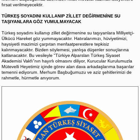
fırsat verilmeyecektir.
TÜRKEŞ SOYADINI KULLANIP ZİLLET DEĞİRMENİNE SU
TAŞIYANLARA GÖZ YUMULMAYACAK
Türkeş soyadını kullanıp zillet değirmenine su taşıyanlara Milliyetçi-
Ülkücü Hareket göz yummayacaktır. Hatıralarımızı, hüviyetimizi,
haysiyetli mazimizi çarpıtan menfaatperestlere tepkisiz
kalınmayacaktır. Bizden söylemesi, yanlışa düşenler sonuçlarına
katlanacaktır. Bu vesileyle “Türkiye Alparslan Türkeş Siyaset
Akademisi Vakfı”nın hayırlı olmasını diliyor, Kurucular Kurulumuzla
Mütevelli Heyetimiz içinde görev alan dava arkadaşlarıma başarılar
temenni ediyorum. Merhum Başbuğumuzu ve aziz şehitlerimizi de
rahmetle, hürmetle anıyorum.