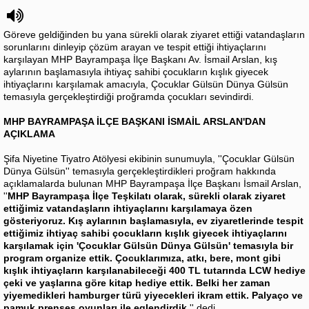
Göreve geldiğinden bu yana sürekli olarak ziyaret ettiği vatandaşların
sorunlarını dinleyip çözüm arayan ve tespit ettiği ihtiyaçlarını
karşılayan MHP Bayrampaşa İlçe Başkanı Av. İsmail Arslan, kış
aylarının başlamasıyla ihtiyaç sahibi çocukların kışlık giyecek
ihtiyaçlarını karşılamak amacıyla, Çocuklar Gülsün Dünya Gülsün
temasıyla gerçekleştirdiği proğramda çocukları sevindirdi.
MHP BAYRAMPAŞA İLÇE BAŞKANI İSMAİL ARSLAN'DAN
AÇIKLAMA
Şifa Niyetine Tiyatro Atölyesi ekibinin sunumuyla, ''Çocuklar Gülsün
Dünya Gülsün'' temasıyla gerçekleştirdikleri proğram hakkında
açıklamalarda bulunan MHP Bayrampaşa İlçe Başkanı İsmail Arslan,
''
MHP Bayrampaşa İlçe Teşkilatı olarak, sürekli olarak ziyaret
ettiğimiz vatandaşların ihtiyaçlarını karşılamaya özen
gösteriyoruz. Kış aylarının başlamasıyla, ev ziyaretlerinde tespit
ettiğimiz ihtiyaç sahibi çocukların kışlık giyecek ihtiyaçlarını
karşılamak için 'Çocuklar Gülsün Dünya Gülsün' temasıyla bir
program organize ettik. Çocuklarımıza, atkı, bere, mont gibi
kışlık ihtiyaçların karşılanabileceği 400 TL tutarında LCW hediye
çeki ve yaşlarına göre kitap hediye ettik. Belki her zaman
yiyemedikleri hamburger türü yiyecekleri ikram ettik. Palyaço ve
pamuk prenses oyunları ile eglendirdik.
'' dedi.