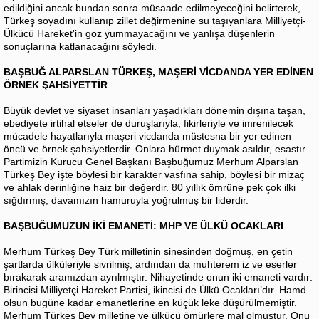
edildiğini ancak bundan sonra müsaade edilmeyeceğini belirterek,
Türkeş soyadını kullanıp zillet değirmenine su taşıyanlara Milliyetçi-
Ülkücü Hareket'in göz yummayacağını ve yanlışa düşenlerin
sonuçlarına katlanacağını söyledi.
BAŞBUĞ ALPARSLAN TÜRKEŞ, MAŞERİ VİCDANDA YER EDİNEN
ÖRNEK ŞAHSİYETTİR
Büyük devlet ve siyaset insanları yaşadıkları dönemin dışına taşan,
ebediyete irtihal etseler de duruşlarıyla, fikirleriyle ve imrenilecek
mücadele hayatlarıyla maşeri vicdanda müstesna bir yer edinen
öncü ve örnek şahsiyetlerdir. Onlara hürmet duymak asıldır, esastır.
Partimizin Kurucu Genel Başkanı Başbuğumuz Merhum Alparslan
Türkeş Bey işte böylesi bir karakter vasfına sahip, böylesi bir mizaç
ve ahlak derinliğine haiz bir değerdir. 80 yıllık ömrüne pek çok ilki
sığdırmış, davamızın hamuruyla yoğrulmuş bir liderdir.
BAŞBUĞUMUZUN İKİ EMANETİ: MHP VE ÜLKÜ OCAKLARI
Merhum Türkeş Bey Türk milletinin sinesinden doğmuş, en çetin
şartlarda ülküleriyle sivrilmiş, ardından da muhterem iz ve eserler
bırakarak aramızdan ayrılmıştır. Nihayetinde onun iki emaneti vardır:
Birincisi Milliyetçi Hareket Partisi, ikincisi de Ülkü Ocakları’dır. Hamd
olsun bugüne kadar emanetlerine en küçük leke düşürülmemiştir.
Merhum Türkeş Bey milletine ve ülkücü ömürlere mal olmuştur. Onu