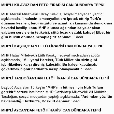
MHP'Lİ KILAVUZ'DAN FETÖ FİRARİSİ CAN DÜNDAR'A TEPKİ
MHP Mersin Milletvekili Olcay Kılavuz, sosyal medyadan yaptığı
açıklamada, ''
İradesini emperyalistlere ipotek ettirip Türk’e
düşman kesilen, terör örgütü ve uzantıları karşısında demokrasi
havarisi kesilip konu MHP olunca ağzından salyalar akan
yabancı servislerin tetikçisi, sütü bozuk satılık kahpe! Elbet bir
gün hukuk önünde hesaplaşırız seninle!.
.'' dedi.
MHP'Lİ KAŞIKÇI'DAN FETÖ FİRARİSİ CAN DÜNDAR'A TEPKİ
MHP Hatay Milletvekili Lütfi Kaşıkçı, sosyal medyadan yaptığı
açıklamada, ''
Milliyetçi Hareket, Türk Milletinin sizin gibi
işbirlikçilere karşı direniş kalesidir. Bu kaleyi kapatmak,
çökertmek hiçbir bedbahta nasip olmayacaktır
.'' dedi.
MHP'Lİ TAŞDOĞAN'DAN FETÖ FİRARİSİ CAN DÜNDAR'A TEPKİ
Başbuğ Alparslan Türkeş'in ''
MHP'nin bitmesi için Nuh Tufanı
gerekir.''
sözünü hatırlatan MHP Gaziantep Milletvekili Ali Muhittin
Taşdoğan, sosyal medyadan yaptığı açıklamada,
''Ardından yüz itin
havlamadığı Bozkurt'a, Bozkurt denmez.
'' dedi.
MHP'Lİ AYCAN'DAN FETÖ FİRARİSİ CAN DÜNDAR'A TEPKİ