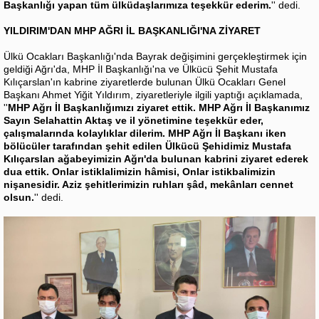
Başkanlığı yapan tüm ülküdaşlarımıza teşekkür ederim.
'' dedi.
YILDIRIM'DAN MHP AĞRI İL BAŞKANLIĞI'NA ZİYARET
Ülkü Ocakları Başkanlığı'nda Bayrak değişimini gerçekleştirmek için
geldiği Ağrı'da, MHP İl Başkanlığı'na ve Ülkücü Şehit Mustafa
Kılıçarslan'ın kabrine ziyaretlerde bulunan Ülkü Ocakları Genel
Başkanı Ahmet Yiğit Yıldırım, ziyaretleriyle ilgili yaptığı açıklamada,
''
MHP Ağrı İl Başkanlığımızı ziyaret ettik. MHP Ağrı İl Başkanımız
Sayın Selahattin Aktaş ve il yönetimine teşekkür eder,
çalışmalarında kolaylıklar dilerim. MHP Ağrı İl Başkanı iken
bölücüler tarafından şehit edilen Ülkücü Şehidimiz Mustafa
Kılıçarslan ağabeyimizin Ağrı'da bulunan kabrini ziyaret ederek
dua ettik. Onlar istiklalimizin hâmisi, Onlar istikbalimizin
nişanesidir. Aziz şehitlerimizin ruhları şâd, mekânları cennet
olsun.
'' dedi.