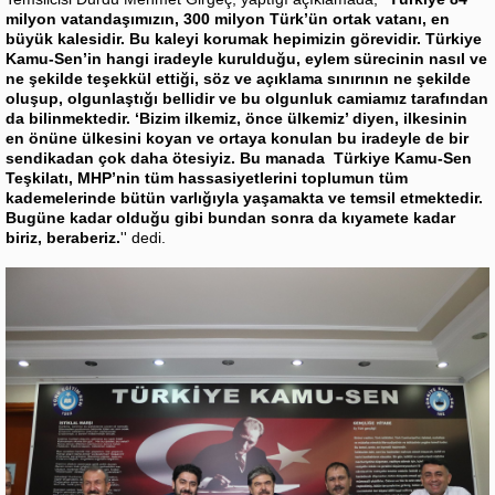
milyon vatandaşımızın, 300 milyon Türk’ün ortak vatanı, en
büyük kalesidir. Bu kaleyi korumak hepimizin görevidir. Türkiye
Kamu-Sen’in hangi iradeyle kurulduğu, eylem sürecinin nasıl ve
ne şekilde teşekkül ettiği, söz ve açıklama sınırının ne şekilde
oluşup, olgunlaştığı bellidir ve bu olgunluk camiamız tarafından
da bilinmektedir. ‘Bizim ilkemiz, önce ülkemiz’ diyen, ilkesinin
en önüne ülkesini koyan ve ortaya konulan bu iradeyle de bir
sendikadan çok daha ötesiyiz. Bu manada Türkiye Kamu-Sen
Teşkilatı, MHP’nin tüm hassasiyetlerini toplumun tüm
kademelerinde bütün varlığıyla yaşamakta ve temsil etmektedir.
Bugüne kadar olduğu gibi bundan sonra da kıyamete kadar
biriz, beraberiz.
'' dedi.