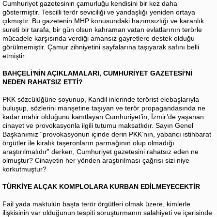
Cumhuriyet gazetesinin çamurluğu kendisini bir kez daha
göstermiştir. Tescilli terör seviciliği ve yandaşlığı yeniden ortaya
çıkmıştır. Bu gazetenin MHP konusundaki hazımsızlığı ve karanlık
sureti bir tarafa, bir gün olsun kahraman vatan evlatlarının terörle
mücadele karşısında verdiği amansız gayretlere destek olduğu
görülmemiştir. Çamur zihniyetini sayfalarına taşıyarak safını belli
etmiştir.
BAHÇELİ'NİN AÇIKLAMALARI, CUMHURİYET GAZETESİ'Nİ
NEDEN RAHATSIZ ETTİ?
PKK sözcülüğüne soyunup, Kandil inlerinde terörist elebaşlarıyla
buluşup, sözlerini manşetine taşıyan ve terör propagandasında ne
kadar mahir olduğunu kanıtlayan Cumhuriyet’in, İzmir’de yaşanan
cinayet ve provokasyonla ilgili tutumu maksatlıdır. Sayın Genel
Başkanımız “provokasyonun içinde derin PKK’nın, yabancı istihbarat
örgütler ile kiralık taşeronların parmağının olup olmadığı
araştırılmalıdır” derken, Cumhuriyet gazetesini rahatsız eden ne
olmuştur? Cinayetin her yönden araştırılması çağrısı sizi niye
korkutmuştur?
TÜRKİYE ALÇAK KOMPLOLARA KURBAN EDİLMEYECEKTİR
Fail yada maktulün başta terör örgütleri olmak üzere, kimlerle
ilişkisinin var olduğunun tespiti soruşturmanın salahiyeti ve içerisinde