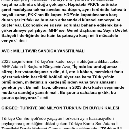
kuşatma altında olduğu çok açık. Hapisteki PKK’lı teröriste
şeref madalyası takma sevdasına düşen, aynı teröristle kahvaltı
hayali kuran, PKK’nın ilk kapısı HDP’nin kapatılmasına karşı
duran şer ittifakı ve bunların arkasındaki küresel emperyalist
güçler var. Ekonomik ve sosyal sorunlar bahane edilerek kale
çökertilmeye çalışılıyor. MHP ise, Genel Başkanımız Sayın Devlet
Bahçeli liderliğinde bu hain kuşatmaya karşı milli mücadele
veriyor.
'' dedi.
AVCI: MİLLİ TAVIR SANDIĞA YANSITILMALI
2023 seçimlerinin Türkiye'nin kader seçimi olduğuna dikkat çeken
MHP Adana İl Başkanı Bünyamin Avcı, ''
İçinde bulunduğumuz
süreç; her vatandaşımızın din, dil, etnik köken, memleket farkı
gözetmeksizin her türlü bölücü niyetlere karşı Türkiye’nin
birliğinden, milletimizin kardeşliğinden yana tavır almasını
gerektiriyor. Bu milli tavır, ülkemizin 2023’deki kader seçiminde
mutlaka sandığa yansıtılmalı. Bu şuurla sahalara çıktık, bu
şuurla çalışıyoruz.
'' dedi.
GİRGEÇ: TÜRKİYE 300 MİLYON TÜRK’ÜN EN BÜYÜK KALESİ
Türkiye Cumhuriyeti’nde yaşayan herkesin aynı hassasiyetleri
paylaşması gerektiğine dikkat çeken Türkiye Kamu-Sen Adana İl
Temsilcisi Durdu Mehmet Girgeç, yaptığı açıklamada, ''
Türkiye 84