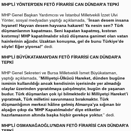
MHP'Lİ YÖNTER'DEN FETÖ FİRARİSİ CAN DÜNDAR'A TEPKİ
MHP Genel Başkan Yardımcısı ve İstanbul Milletvekili İzzet Ulvi
Yönter, sosyal medyadan yaptığı açıklamada, ''
İnsan desem insana
hıyanet! Hayvan desem hayvana hakaret! Ya nesin sen? Türk
düşmanlarının kapatması. Seni kapatan kapatmış, kıstıran
kıstırmış! MHP kapatılmalıdır sözü düşmana ganimet olan vatan
hainlerinin ağzıdır. Uzaktan konuşma, gel de bunu Türkiye’de
söyle! Eğer yiyorsa!'
' dedi.
MHP'Lİ BÜYÜKATAMAN'DAN FETÖ FİRARİSİ CAN DÜNDAR'A
TEPKİ
MHP Genel Sekreteri ve Bursa Milletvekili İsmet Büyükataman,
yaptığı açıklamada, ''
Milliyetçi-Ülkücü Hareket, dünden bugüne
isminin kullanıldığı ancak kendisinin içerisinde yer almadığı
olaylar üzerinden yıpratılmaya çalışılmıştır, bugün de yaşanan
budur. Türk düşmanları çok iyi bilmektedir ki Milliyetçi Hareket’i
yıpratmak, Türk milletini savunmasız bırakmaktır. Türk
düşmanlığının merkezi hâline gelmiş Almanya’ya sığınan bir
alçağın çıkıp da 'MHP Kapatılmalıdır' diye etiketler
hazırlamasının altında başka hiçbir gerekçe yoktur.
'' dedi.
MHP'Lİ OSMANAĞAOĞLU'NDAN FETÖ FİRARİSİ CAN DÜNDAR'A
TEPKİ