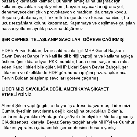
pazara çıkarmakla kalmadı. Bunların amaçlarına ulaşmak için
kullanmayacakları sapık yöntem, başvurmayacakları iğrenç yol,
denemeyecekleri çirkin provokasyon olmadığını da ortaya koydu.
Boşuna çabalamayın; Türk milleti olgundur ve feraset sahibidir, bu
ucuz tezgâhlara kolunu kaptırmaz. Kaşınmaya ve deşilmeye çalışılan
hassasiyetlerini ayrılık pazarına düşürmez.
ŞER CEPHESİ TELAŞLANIP SAVCILARI GÖREVE ÇAĞIRMIŞ
HDP’li Pervin Buldan, İzmir saldırısı ile ilgili MHP Genel Başkanı
Sayın Devlet Bahçeli’nin katil ile dil birliği yaptığını ve katliamı açıkça
üstlendiğini iddia ediyor. PKK muhibbi, buna senin saçlarında raks
eden Kandil bitleri bile güler. MHP Lideri Sayın Devlet Bahçeli, şer
ittifakının ve özellikle de HDP güruhunun ipliğini pazara çıkarınca
Pervin Buldan telaşlanıp savcıları göreve çağırmış.
LİDERİMİZİ SAVCILIĞA DEĞİL AMERİKA'YA ŞİKAYET
ETMELİYDİNİZ
Ahmet Şık’ın yaptığı gibi, o da yanlış adrese başvurmuş. Liderimizi
Cumhuriyeti’nin savcılarına değil; kucağına oturdukları Biden’a,
sırtlarını dayadıkları Pentagon’a şikâyet etmeliydiler. Modası geçmiş
CIA düzenbazlıklarıyla, Beyaz Saray tezgâhlarıyla MHP’yi ve Cumhur
ittifakını yıpratma çabasındaki şer cephesinin hesabı yanlış.