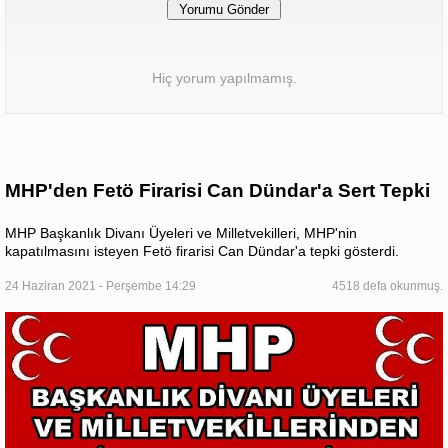
Hiç yorum yapılmamış.
MHP'den Fetö Firarisi Can Dündar'a Sert Tepki
MHP Başkanlık Divanı Üyeleri ve Milletvekilleri, MHP'nin
kapatılmasını isteyen Fetö firarisi Can Dündar'a tepki gösterdi.
24 Haziran 2021 - Perşembe 14:29
4518 defa okunmuş.