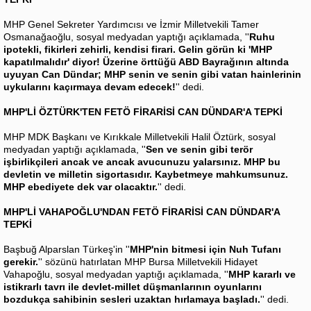
MHP Genel Sekreter Yardımcısı ve İzmir Milletvekili Tamer
Osmanağaoğlu, sosyal medyadan yaptığı açıklamada, ''
Ruhu
ipotekli, fikirleri zehirli, kendisi firari. Gelin görün ki 'MHP
kapatılmalıdır' diyor! Üzerine örttüğü ABD Bayrağının altında
uyuyan Can Dündar; MHP senin ve senin gibi vatan hainlerinin
uykularını kaçırmaya devam edecek!
'' dedi.
MHP'Lİ ÖZTÜRK'TEN FETÖ FİRARİSİ CAN DÜNDAR'A TEPKİ
MHP MDK Başkanı ve Kırıkkale Milletvekili Halil Öztürk, sosyal
medyadan yaptığı açıklamada, ''
Sen ve senin gibi terör
işbirlikçileri ancak ve ancak avucunuzu yalarsınız. MHP bu
devletin ve milletin sigortasıdır. Kaybetmeye mahkumsunuz.
MHP ebediyete dek var olacaktır.
'' dedi.
MHP'Lİ VAHAPOĞLU'NDAN FETÖ FİRARİSİ CAN DÜNDAR'A
TEPKİ
Başbuğ Alparslan Türkeş'in ''
MHP'nin bitmesi için Nuh Tufanı
gerekir.
'' sözünü hatırlatan MHP Bursa Milletvekili Hidayet
Vahapoğlu, sosyal medyadan yaptığı açıklamada, ''
MHP kararlı ve
istikrarlı tavrı ile devlet-millet düşmanlarının oyunlarını
bozdukça sahibinin sesleri uzaktan hırlamaya başladı.
'' dedi.