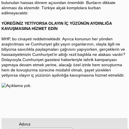
bulunulan hassas dönem açısından önemlidir. Bunların dikkate
alınması da elzemdir. Türkiye alçak komplolara kurban
edilmeyecektir.
YÜREĞİNİZ YETİYORSA OLAYIN İÇ YÜZÜNÜN AYDINLIĞA
KAVUŞMASINA HİZMET EDİN
MHP, bu cinayeti reddetmektedir. Ayrıca konunun her yönden
araştırılması ve Cumhuriyet gibi yayın organlarının, olayla ilgili ne
biliyorsa savcılıkla paylaşmaları çağrısını yapıyorken, gerçeklerin ve
hassasiyetimizin Cumhuriyet’in attığı rezil başlıkla ne alakası vardır?
Dolayısıyla Cumhuriyet gazetesi haberleriyle tahrik kampanyası
yapmaya devam etmek yerine, alacağı özel izinle hem soruşturma
hem de kovuşturma sürecine müdahil olmalı, şayet yürekleri
yetiyorsa olayın iç yüzünün aydınlığa kavuşmasına hizmet etmelidir.
Adınız