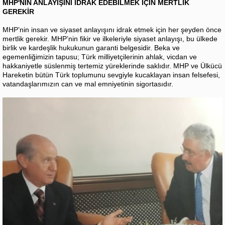
MHP'NİN ANLAYIŞINI İDRAK EDEBİLMEK İÇİN MERTLİK
GEREKİR
MHP’nin insan ve siyaset anlayışını idrak etmek için her şeyden önce
mertlik gerekir. MHP’nin fikir ve ilkeleriyle siyaset anlayışı, bu ülkede
birlik ve kardeşlik hukukunun garanti belgesidir. Beka ve
egemenliğimizin tapusu; Türk milliyetçilerinin ahlak, vicdan ve
hakkaniyetle süslenmiş tertemiz yüreklerinde saklıdır. MHP ve Ülkücü
Hareketin bütün Türk toplumunu sevgiyle kucaklayan insan felsefesi,
vatandaşlarımızın can ve mal emniyetinin sigortasıdır.