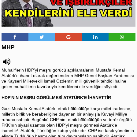
MHP
Muhaliflerin HDP'yi meşru görücü açıklamalarını Mustafa Kemal
Atatürk'e ihanet olarak değerlendiren MHP Genel Başkan Yardımcısı
ve Kayseri Milletvekili İsmail Özdemir, milli güvenlik tehdidi haline
gelen muhaliflerin tavırlarıyla kendilerini ele verdiğini söyledi.
HDP'NİN MEŞRU GÖRÜLMESİ ATATÜRK'E İHANETTİR
Gazi Mustafa Kemal Atatürk, etnik bölücülüğe karşı millet iradesine,
milletin birlik ve beraberliğine dayanan bir anlayışla Kuvayi Milliye
ruhuna sahipti. Bugünkü CHP'nin, etnik bölücülüğün ve terör örgütü
PKK'nın siyasi uzantısı olan HDP'yi meşru görmesi Atatürk'e
ihanettir! Atatürk, Türklüğün kutup yıldızıdır. CHP ise fasık yönetimin
elinde Türklüğün hasmı olan tüm davranışların sahibidir. Atatürk