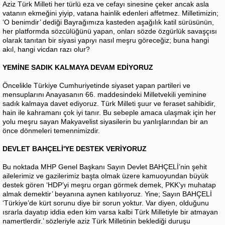
Aziz Türk Milleti her türlü eza ve cefayı sinesine çeker ancak asla
vatanın ekmeğini yiyip, vatana hainlik edenleri affetmez. Milletimizin;
‘O benimdir’ dediği Bayrağımıza kasteden aşağılık katil sürüsünün,
her platformda sözcülüğünü yapan, onları sözde özgürlük savaşçısı
olarak tanıtan bir siyasi yapıyı nasıl meşru göreceğiz; buna hangi
akıl, hangi vicdan razı olur?
YEMİNE SADIK KALMAYA DEVAM EDİYORUZ
Öncelikle Türkiye Cumhuriyetinde siyaset yapan partileri ve
mensuplarını Anayasanın 66. maddesindeki Milletvekili yeminine
sadık kalmaya davet ediyoruz. Türk Milleti şuur ve feraset sahibidir,
hain ile kahramanı çok iyi tanır. Bu sebeple amaca ulaşmak için her
yolu meşru sayan Makyavelist siyasilerin bu yanlışlarından bir an
önce dönmeleri temennimizdir.
DEVLET BAHÇELİ'YE DESTEK VERİYORUZ
Bu noktada MHP Genel Başkanı Sayın Devlet BAHÇELİ’nin şehit
ailelerimiz ve gazilerimiz başta olmak üzere kamuoyundan büyük
destek gören ‘HDP’yi meşru organ görmek demek, PKK’yı muhatap
almak demektir’ beyanına aynen katılıyoruz. Yine; Sayın BAHÇELİ
‘Türkiye’de kürt sorunu diye bir sorun yoktur. Var diyen, olduğunu
ısrarla dayatıp iddia eden kim varsa kalbi Türk Milletiyle bir atmayan
namertlerdir.’ sözleriyle aziz Türk Milletinin beklediği duruşu