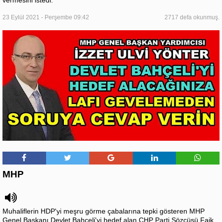
vermesini istedi.
23 Eylül 2021 - Perşembe 09:42
2717 defa okunmuş.
MHP
Muhaliflerin HDP'yi meşru görme çabalarına tepki gösteren MHP
Genel Başkanı Devlet Bahçeli'yi hedef alan CHP Parti Sözcüsü Faik