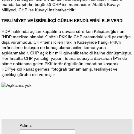
manda karşıtıdır, bugünkü CHP ise mandacıdır! Atatürk Kuvayi
Milliyeci, CHP ise Kuvayi İnzibatiyecidir!
TESLİMİYET VE İŞBİRLİKÇİ GÜRUH KENDİLERİNİ ELE VERDİ
HDP hakkında açılan kapatılma davası sürerken Kılıçdaroğlu’nun
“HDP mecliste olmalıdır” sözü PKK ile CHP arasındaki kirli pazarlığın
dışa vurumudur. CHP temsilcileri Irak’ın Kuzeyinde hangi PKK’lı
teröristlerle buluşup ne konuştularsa acilen kamuoyuna
açıklanmalıdır. CHP açık bir milli güvenlik tehdidi haline dönüşmüştür.
Her fırsatta CHP yancılığı yapan, tutma edasıyla davranan İP’in de
bitme noktasına gelen PKK terör örgütünün imdadına koşarak
HDP’ye kol kanat germesi fotoğrafı tamamlamış, teslimiyet ve
işbirlikçi güruhu ele vermiştir.
Adınız