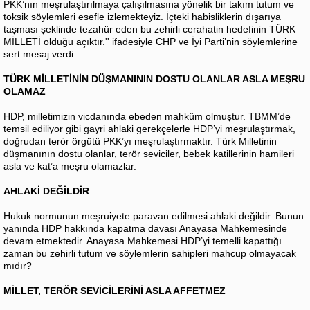
PKK’nın meşrulaştırılmaya çalışılmasına yönelik bir takım tutum ve
toksik söylemleri esefle izlemekteyiz. İçteki habisliklerin dışarıya
taşması şeklinde tezahür eden bu zehirli cerahatin hedefinin TÜRK
MİLLETİ olduğu açıktır.'' ifadesiyle CHP ve İyi Parti’nin söylemlerine
sert mesaj verdi.
TÜRK MİLLETİNİN DÜŞMANININ DOSTU OLANLAR ASLA MEŞRU
OLAMAZ
HDP, milletimizin vicdanında ebeden mahkûm olmuştur. TBMM’de
temsil ediliyor gibi gayri ahlaki gerekçelerle HDP’yi meşrulaştırmak,
doğrudan terör örgütü PKK’yı meşrulaştırmaktır. Türk Milletinin
düşmanının dostu olanlar, terör seviciler, bebek katillerinin hamileri
asla ve kat’a meşru olamazlar.
AHLAKİ DEĞİLDİR
Hukuk normunun meşruiyete paravan edilmesi ahlaki değildir. Bunun
yanında HDP hakkında kapatma davası Anayasa Mahkemesinde
devam etmektedir. Anayasa Mahkemesi HDP’yi temelli kapattığı
zaman bu zehirli tutum ve söylemlerin sahipleri mahcup olmayacak
mıdır?
MİLLET, TERÖR SEVİCİLERİNİ ASLA AFFETMEZ