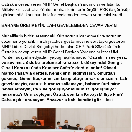
Öztrak'a cevap veren MHP Genel Başkan Yardımcısı ve İstanbul
Milletvekili İzzet Ulvi Yönter, muhaliflerin terör örgütü PKK ile görüşüp
görüşmediği konusunda lafı gevelemeden cevap vermesini istedi.
BAHANE ÜRETMEYİN, LAFI GEVELEMEDEN CEVAP VERİN
Muhaliflerin birbiri arasındaki Kürt sorunu icat etmesi ve sorunun
çözümüne yönelik İmralı'yı adres göstermesine sert tepki gösteren
MHP Lideri Devlet Bahçeli'yi hedef alan CHP Parti Sözcüsü Faik
Öztrak'a cevap veren MHP Genel Başkan Yardımcısı İzzet Ulvi
Yönter, sosyal medyadan yaptığı açıklamada, ''
Öztrak’ın seviyesiz
ve sevimsiz üslubu toplumsal rahatsızlık düzeyinde! Sen git
Cibali Karakolu’nda Komiser Cafer’e derdini anlat! Olmadı
Marko Paşa’yla dertleş. Kemiklerini aldırmışsın, omurgan
çökmüş. Genel Başkanımızın kesip attığı tırnak olamazsın. Lafı
gevelemeyin, oranızı buranızı sallamayın, bahane üretimine
heves etmeyin, PKK ile görüşüyor musunuz, görüşmüyor
musunuz? Onu söyleyin. Öztrak sen kim Kuvayı Milliye kim?
Daha açık konuşayım, Anzavur’a bak, kendini gör.
'' dedi.