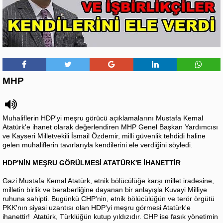
MHP
Muhaliflerin HDP'yi meşru görücü açıklamalarını Mustafa Kemal
Atatürk'e ihanet olarak değerlendiren MHP Genel Başkan Yardımcısı
ve Kayseri Milletvekili İsmail Özdemir, milli güvenlik tehdidi haline
gelen muhaliflerin tavırlarıyla kendilerini ele verdiğini söyledi.
HDP'NİN MEŞRU GÖRÜLMESİ ATATÜRK'E İHANETTİR
Gazi Mustafa Kemal Atatürk, etnik bölücülüğe karşı millet iradesine,
milletin birlik ve beraberliğine dayanan bir anlayışla Kuvayi Milliye
ruhuna sahipti. Bugünkü CHP'nin, etnik bölücülüğün ve terör örgütü
PKK'nın siyasi uzantısı olan HDP'yi meşru görmesi Atatürk'e
ihanettir! Atatürk, Türklüğün kutup yıldızıdır. CHP ise fasık yönetimin