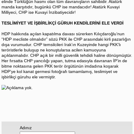
elinde Türklüğün hasmı olan tüm davranışların sahibidir. Atatürk
manda karşıtıdır, bugünkü CHP ise mandacıdır! Atatürk Kuvayi
Milliyeci, CHP ise Kuvayi İnzibatiyecidir!
TESLİMİYET VE İŞBİRLİKÇİ GÜRUH KENDİLERİNİ ELE VERDİ
HDP hakkında açılan kapatılma davası sürerken Kılıçdaroğlu’nun
“HDP mecliste olmalıdır” sözü PKK ile CHP arasındaki kirli pazarlığın
dışa vurumudur. CHP temsilcileri Irak’ın Kuzeyinde hangi PKK’lı
teröristlerle buluşup ne konuştularsa acilen kamuoyuna
açıklanmalıdır. CHP açık bir milli güvenlik tehdidi haline dönüşmüştür.
Her fırsatta CHP yancılığı yapan, tutma edasıyla davranan İP’in de
bitme noktasına gelen PKK terör örgütünün imdadına koşarak
HDP’ye kol kanat germesi fotoğrafı tamamlamış, teslimiyet ve
işbirlikçi güruhu ele vermiştir.
Adınız