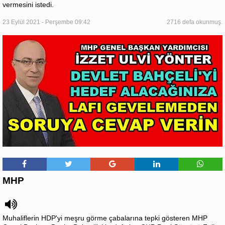
vermesini istedi.
23 Eylül 2021 - Perşembe 09:42
2716 defa okunmuş.
MHP
Muhaliflerin HDP'yi meşru görme çabalarına tepki gösteren MHP