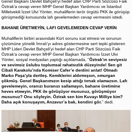
Genel Başkanı Devlet Bahçeli'yi hedef alan CHP Parti Sözcüsü Faik
Öztrak'a cevap veren MHP Genel Başkan Yardımcısı ve İstanbul
Milletvekili İzzet Ulvi Yönter, muhaliflerin terör örgütü PKK ile görüşüp
görüşmediği konusunda lafı gevelemeden cevap vermesini istedi.
BAHANE ÜRETMEYİN, LAFI GEVELEMEDEN CEVAP VERİN
Muhaliflerin birbiri arasındaki Kürt sorunu icat etmesi ve sorunun
çözümüne yönelik İmralı'yı adres göstermesine sert tepki gösteren
MHP Lideri Devlet Bahçeli'yi hedef alan CHP Parti Sözcüsü Faik
Öztrak'a cevap veren MHP Genel Başkan Yardımcısı İzzet Ulvi
Yönter, sosyal medyadan yaptığı açıklamada, ''
Öztrak’ın seviyesiz
ve sevimsiz üslubu toplumsal rahatsızlık düzeyinde! Sen git
Cibali Karakolu’nda Komiser Cafer’e derdini anlat! Olmadı
Marko Paşa’yla dertleş. Kemiklerini aldırmışsın, omurgan
çökmüş. Genel Başkanımızın kesip attığı tırnak olamazsın. Lafı
gevelemeyin, oranızı buranızı sallamayın, bahane üretimine
heves etmeyin, PKK ile görüşüyor musunuz, görüşmüyor
musunuz? Onu söyleyin. Öztrak sen kim Kuvayı Milliye kim?
Daha açık konuşayım, Anzavur’a bak, kendini gör.
'' dedi.