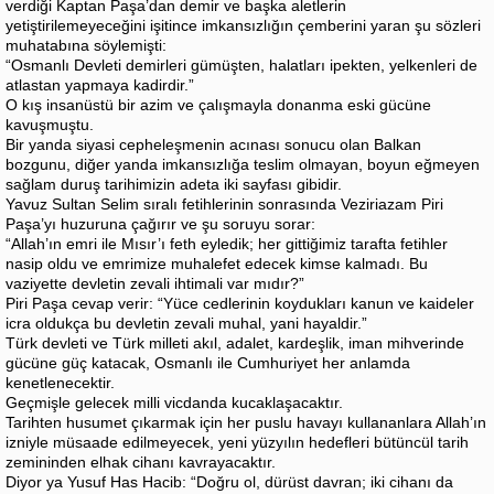
verdiği Kaptan Paşa’dan demir ve başka aletlerin
yetiştirilemeyeceğini işitince imkansızlığın çemberini yaran şu sözleri
muhatabına söylemişti:
“Osmanlı Devleti demirleri gümüşten, halatları ipekten, yelkenleri de
atlastan yapmaya kadirdir.”
O kış insanüstü bir azim ve çalışmayla donanma eski gücüne
kavuşmuştu.
Bir yanda siyasi cepheleşmenin acınası sonucu olan Balkan
bozgunu, diğer yanda imkansızlığa teslim olmayan, boyun eğmeyen
sağlam duruş tarihimizin adeta iki sayfası gibidir.
Yavuz Sultan Selim sıralı fetihlerinin sonrasında Veziriazam Piri
Paşa’yı huzuruna çağırır ve şu soruyu sorar:
“Allah’ın emri ile Mısır’ı feth eyledik; her gittiğimiz tarafta fetihler
nasip oldu ve emrimize muhalefet edecek kimse kalmadı. Bu
vaziyette devletin zevali ihtimali var mıdır?”
Piri Paşa cevap verir: “Yüce cedlerinin koydukları kanun ve kaideler
icra oldukça bu devletin zevali muhal, yani hayaldir.”
Türk devleti ve Türk milleti akıl, adalet, kardeşlik, iman mihverinde
gücüne güç katacak, Osmanlı ile Cumhuriyet her anlamda
kenetlenecektir.
Geçmişle gelecek milli vicdanda kucaklaşacaktır.
Tarihten husumet çıkarmak için her puslu havayı kullananlara Allah’ın
izniyle müsaade edilmeyecek, yeni yüzyılın hedefleri bütüncül tarih
zemininden elhak cihanı kavrayacaktır.
Diyor ya Yusuf Has Hacib: “Doğru ol, dürüst davran; iki cihanı da