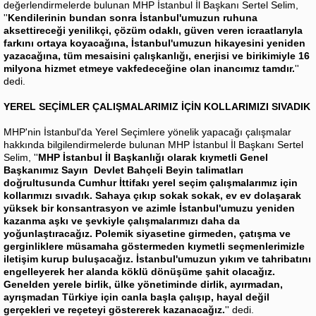
değerlendirmelerde bulunan MHP İstanbul İl Başkanı Sertel Selim,
''
Kendilerinin bundan sonra İstanbul'umuzun ruhuna
aksettireceği yenilikçi, çözüm odaklı, güven veren icraatlarıyla
farkını ortaya koyacağına, İstanbul'umuzun hikayesini yeniden
yazacağına, tüm mesaisini çalışkanlığı, enerjisi ve birikimiyle 16
milyona hizmet etmeye vakfedeceğine olan inancımız tamdır.
''
dedi.
YEREL SEÇİMLER ÇALIŞMALARIMIZ İÇİN KOLLARIMIZI SIVADIK
MHP'nin İstanbul'da Yerel Seçimlere yönelik yapacağı çalışmalar
hakkında bilgilendirmelerde bulunan MHP İstanbul İl Başkanı Sertel
Selim, ''
MHP İstanbul İl Başkanlığı olarak kıymetli Genel
Başkanımız Sayın Devlet Bahçeli Beyin talimatları
doğrultusunda Cumhur İttifakı yerel seçim çalışmalarımız için
kollarımızı sıvadık. Sahaya çıkıp sokak sokak, ev ev dolaşarak
yüksek bir konsantrasyon ve azimle İstanbul'umuzu yeniden
kazanma aşkı ve şevkiyle çalışmalarımızı daha da
yoğunlaştıracağız. Polemik siyasetine girmeden, çatışma ve
gerginliklere müsamaha göstermeden kıymetli seçmenlerimizle
iletişim kurup buluşacağız. İstanbul'umuzun yıkım ve tahribatını
engelleyerek her alanda köklü dönüşüme şahit olacağız.
Genelden yerele birlik, ülke yönetiminde dirlik, ayırmadan,
ayrışmadan Türkiye için canla başla çalışıp, hayal değil
gerçekleri ve reçeteyi göstererek kazanacağız.
'' dedi.