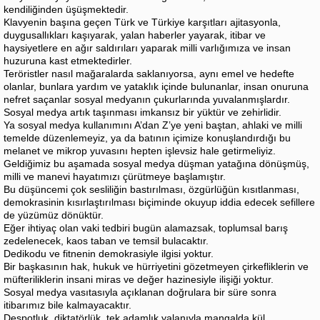
kendiliğinden üşüşmektedir.
Klavyenin başına geçen Türk ve Türkiye karşıtları ajitasyonla,
duygusallıkları kaşıyarak, yalan haberler yayarak, itibar ve
haysiyetlere en ağır saldırıları yaparak milli varlığımıza ve insan
huzuruna kast etmektedirler.
Teröristler nasıl mağaralarda saklanıyorsa, aynı emel ve hedefte
olanlar, bunlara yardım ve yataklık içinde bulunanlar, insan onuruna
nefret saçanlar sosyal medyanın çukurlarında yuvalanmışlardır.
Sosyal medya artık taşınması imkansız bir yüktür ve zehirlidir.
Ya sosyal medya kullanımını A’dan Z’ye yeni baştan, ahlaki ve milli
temelde düzenlemeyiz, ya da batının içimize konuşlandırdığı bu
melanet ve mikrop yuvasını hepten işlevsiz hale getirmeliyiz.
Geldiğimiz bu aşamada sosyal medya düşman yatağına dönüşmüş,
milli ve manevi hayatımızı çürütmeye başlamıştır.
Bu düşüncemi çok sesliliğin bastırılması, özgürlüğün kısıtlanması,
demokrasinin kısırlaştırılması biçiminde okuyup iddia edecek sefillere
de yüzümüz dönüktür.
Eğer ihtiyaç olan vaki tedbiri bugün alamazsak, toplumsal barış
zedelenecek, kaos taban ve temsil bulacaktır.
Dedikodu ve fitnenin demokrasiyle ilgisi yoktur.
Bir başkasının hak, hukuk ve hürriyetini gözetmeyen çirkefliklerin ve
müfteriliklerin insani miras ve değer hazinesiyle ilişiği yoktur.
Sosyal medya vasıtasıyla açıklanan doğrulara bir süre sonra
itibarımız bile kalmayacaktır.
Despotluk, diktatörlük, tek adamlık yalanıyla mangalda kül