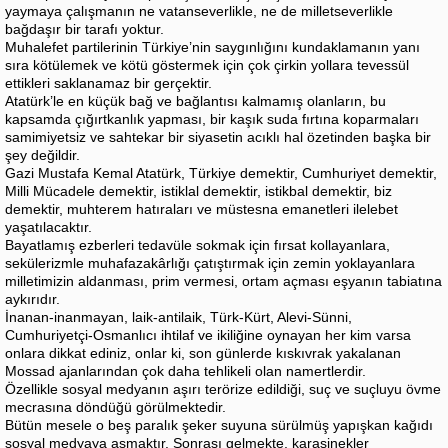
yaymaya çalışmanın ne vatanseverlikle, ne de milletseverlikle
bağdaşır bir tarafı yoktur.
Muhalefet partilerinin Türkiye’nin saygınlığını kundaklamanın yanı
sıra kötülemek ve kötü göstermek için çok çirkin yollara tevessül
ettikleri saklanamaz bir gerçektir.
Atatürk’le en küçük bağ ve bağlantısı kalmamış olanların, bu
kapsamda çığırtkanlık yapması, bir kaşık suda fırtına koparmaları
samimiyetsiz ve sahtekar bir siyasetin acıklı hal özetinden başka bir
şey değildir.
Gazi Mustafa Kemal Atatürk, Türkiye demektir, Cumhuriyet demektir,
Milli Mücadele demektir, istiklal demektir, istikbal demektir, biz
demektir, muhterem hatıraları ve müstesna emanetleri ilelebet
yaşatılacaktır.
Bayatlamış ezberleri tedavüle sokmak için fırsat kollayanlara,
sekülerizmle muhafazakârlığı çatıştırmak için zemin yoklayanlara
milletimizin aldanması, prim vermesi, ortam açması eşyanın tabiatına
aykırıdır.
İnanan-inanmayan, laik-antilaik, Türk-Kürt, Alevi-Sünni,
Cumhuriyetçi-Osmanlıcı ihtilaf ve ikiliğine oynayan her kim varsa
onlara dikkat ediniz, onlar ki, son günlerde kıskıvrak yakalanan
Mossad ajanlarından çok daha tehlikeli olan namertlerdir.
Özellikle sosyal medyanın aşırı terörize edildiği, suç ve suçluyu övme
mecrasına döndüğü görülmektedir.
Bütün mesele o beş paralık şeker suyuna sürülmüş yapışkan kağıdı
sosyal medyaya asmaktır. Sonrası gelmekte, karasinekler