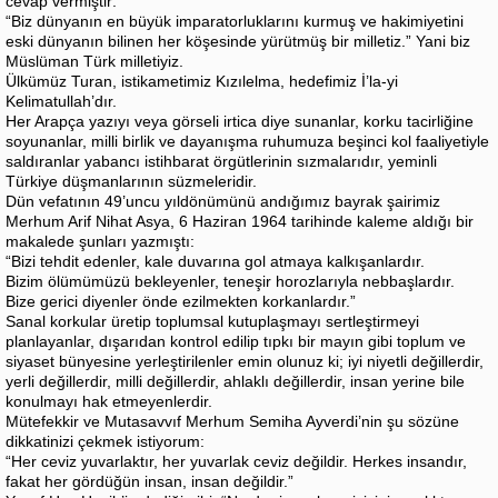
cevap vermiştir:
“Biz dünyanın en büyük imparatorluklarını kurmuş ve hakimiyetini
eski dünyanın bilinen her köşesinde yürütmüş bir milletiz.” Yani biz
Müslüman Türk milletiyiz.
Ülkümüz Turan, istikametimiz Kızılelma, hedefimiz İ’la-yi
Kelimatullah’dır.
Her Arapça yazıyı veya görseli irtica diye sunanlar, korku tacirliğine
soyunanlar, milli birlik ve dayanışma ruhumuza beşinci kol faaliyetiyle
saldıranlar yabancı istihbarat örgütlerinin sızmalarıdır, yeminli
Türkiye düşmanlarının süzmeleridir.
Dün vefatının 49’uncu yıldönümünü andığımız bayrak şairimiz
Merhum Arif Nihat Asya, 6 Haziran 1964 tarihinde kaleme aldığı bir
makalede şunları yazmıştı:
“Bizi tehdit edenler, kale duvarına gol atmaya kalkışanlardır.
Bizim ölümümüzü bekleyenler, teneşir horozlarıyla nebbaşlardır.
Bize gerici diyenler önde ezilmekten korkanlardır.”
Sanal korkular üretip toplumsal kutuplaşmayı sertleştirmeyi
planlayanlar, dışarıdan kontrol edilip tıpkı bir mayın gibi toplum ve
siyaset bünyesine yerleştirilenler emin olunuz ki; iyi niyetli değillerdir,
yerli değillerdir, milli değillerdir, ahlaklı değillerdir, insan yerine bile
konulmayı hak etmeyenlerdir.
Mütefekkir ve Mutasavvıf Merhum Semiha Ayverdi’nin şu sözüne
dikkatinizi çekmek istiyorum:
“Her ceviz yuvarlaktır, her yuvarlak ceviz değildir. Herkes insandır,
fakat her gördüğün insan, insan değildir.”