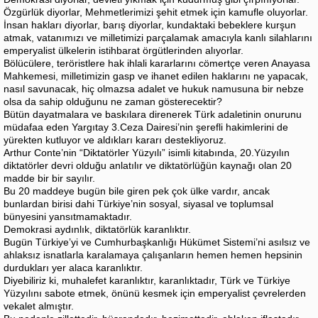
Özgürlük diyorlar, Mehmetlerimizi şehit etmek için kamufle oluyorlar.
İnsan hakları diyorlar, barış diyorlar, kundaktaki bebeklere kurşun
atmak, vatanımızı ve milletimizi parçalamak amacıyla kanlı silahlarını
emperyalist ülkelerin istihbarat örgütlerinden alıyorlar.
Bölücülere, teröristlere hak ihlali kararlarını cömertçe veren Anayasa
Mahkemesi, milletimizin gasp ve ihanet edilen haklarını ne yapacak,
nasıl savunacak, hiç olmazsa adalet ve hukuk namusuna bir nebze
olsa da sahip olduğunu ne zaman gösterecektir?
Bütün dayatmalara ve baskılara direnerek Türk adaletinin onurunu
müdafaa eden Yargıtay 3.Ceza Dairesi’nin şerefli hakimlerini de
yürekten kutluyor ve aldıkları kararı destekliyoruz.
Arthur Conte’nin “Diktatörler Yüzyılı” isimli kitabında, 20.Yüzyılın
diktatörler devri olduğu anlatılır ve diktatörlüğün kaynağı olan 20
madde bir bir sayılır.
Bu 20 maddeye bugün bile giren pek çok ülke vardır, ancak
bunlardan birisi dahi Türkiye’nin sosyal, siyasal ve toplumsal
bünyesini yansıtmamaktadır.
Demokrasi aydınlık, diktatörlük karanlıktır.
Bugün Türkiye’yi ve Cumhurbaşkanlığı Hükümet Sistemi’ni asılsız ve
ahlaksız isnatlarla karalamaya çalışanların hemen hemen hepsinin
durdukları yer alaca karanlıktır.
Diyebiliriz ki, muhalefet karanlıktır, karanlıktadır, Türk ve Türkiye
Yüzyılını sabote etmek, önünü kesmek için emperyalist çevrelerden
vekalet almıştır.