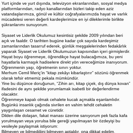
Yurt içinde ve yurt dışında, televizyon ekranlarından, sosyal medya
platformlarından, radyo kanallarından bizleri takip eden aziz
vatandaşlarımıza, gönül ve kültür coğrafyalarımızda hayat ve varlık
mücadelesi veren değerli kardeşlerimize en iyi dileklerimle birlikte
şükranlarımı sunuyorum.
Siyaset ve Liderlik Okulumuz kesintisiz şekilde 2009 yılından beri
açık ve faaldir. O tarihten bugüne kadar çok sayıda kardeşimiz
zamanlarından tasarruf ederek, günlük meşgalelerinden fedakârlık
yaparak Siyaset ve Liderlik Okulumuzun kapısından içeri girmişlerdir.
Hayat boyu öğrenmeye, öğrendikçe hayat bulacağımıza, bu yeni
hayatlarla karmaşık hadiselere direkt yön vereceğimize inanıyorum.
Öğrenmenin yaşı, öğretmenin sınırı yoktur.
Merhum Cemil Meriç’in “kitap zekâyı kibarlaştırır” sözünü öğrenmek
olarak tefsir etmemiz pekala mümkündür.
Yine bu düşünce doruğunun, “Zihin arı, kitap çiçek, dış dünya kovan”
ifadesini de aynı şekilde yorumlamak isabetli bir değerlendirme
olacaktır.
Öğrenmeye kapalı olmak cehalete kucak açmakla eşanlamlıdır.
Bugünkü insanlık çağında sivrilen en vahim tehdit cehaletin
yaygınlaşan cesamet ve cüretidir.
Dilden dile dolaşan, fakat manası üzerine sanıyorum pek fazla kafa
yorulmayan veya yorulsa bile gereği yapılmayan bir özdeyişi bu
vesileyle paylaşmak istiyorum:
Bilmeyen ve bilmediğini bilmeyen aptaldır, ona dikkat edelim.