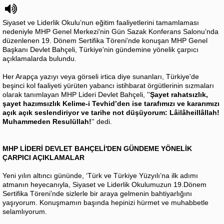
Siyaset ve Liderlik Okulu’nun eğitim faaliyetlerini tamamlaması
nedeniyle MHP Genel Merkezi'nin Gün Sazak Konferans Salonu’nda
düzenlenen 19. Dönem Sertifika Töreni'nde konuşan MHP Genel
Başkanı Devlet Bahçeli, Türkiye'nin gündemine yönelik çarpıcı
açıklamalarda bulundu.
Her Arapça yazıyı veya görseli irtica diye sunanları, Türkiye'de
beşinci kol faaliyeti yürüten yabancı istihbarat örgütlerinin sızmaları
olarak tanımlayan MHP Lideri Devlet Bahçeli, ''
Şayet rahatsızlık,
şayet hazımsızlık Kelime-i Tevhid’den ise tarafımızı ve kararımızı
açık açık seslendiriyor ve tarihe not düşüyorum: Lâilâheillâllah!
Muhammeden Resulüllah!
'' dedi.
MHP LİDERİ DEVLET BAHÇELİ'DEN GÜNDEME YÖNELİK
ÇARPICI AÇIKLAMALAR
Yeni yılın altıncı gününde, ‘Türk ve Türkiye Yüzyılı’na ilk adımı
atmanın heyecanıyla, Siyaset ve Liderlik Okulumuzun 19.Dönem
Sertifika Töreni’nde sizlerle bir araya gelmenin bahtiyarlığını
yaşıyorum. Konuşmamın başında hepinizi hürmet ve muhabbetle
selamlıyorum.