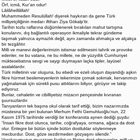
Örf, icmâ, Kur'an odur!
Lâilâheillâllah!
Muhammeden Resulüllah! diyerek haykıran da gene Türk
milliyetçiliğinin medarı iftiharı Ziya Gökalp’tir.
Tarihin tozlu raflarına düğümlenerek bırakılan mahut tartışma
konularını, dış bağlantılı operasyon ikmaliyle tekrar gündeme
taşımak yalnızca aymazlık değil, aynı zamanda ahmakça ve alçakça
bir tezgâhtır.
Milli ve manevi değerlerimizin istismar edilmesini tahrik ve provoke
edenler, ne bu vatana, ne bu millete, ne de yüzyıllık Cumhuriyet
müktesebatına sevgi ve saygı duymayan laçka tipler, layüsel
asalaklardır.
Türk milletinin var oluşuna, bu ebedi ve ezeli oluşun dayandığı aşkın
fikre hürmet beslemeyenlerin tekerimize çomak sokmak, kervanımızı
yağmalamak için sürekli pusu attıklarını biliyor, görüyor ve takip
ediyoruz.
Bunlar, cehaletin ve cibilliyetsiz mizacın pençesinde kıvranan
şuursuzlardır.
Tanıyanların tek başına okul olarak tarif ettiği, bizim nazarımızda
müstesna bir yeri bulunan Merhum Fethi Gemuhluoğlu’nun, 22
Kasım 1975 tarihinde verdiği bir konferansta aynen dediği şuydu:
“İnsan fikre dost olunca, tarihe, coğrafyaya, ormana, ağaca da dost
olur. Entegre bir bütün içinde bütün dostluklar söylenmeye
mecburdur. Dost, göze sezdirmeden gözyaşını silendir.”
Varoluşumuzun muazzam fazilet ve fikrine dost olmayanlar, milli ve