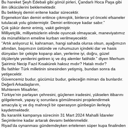
Bu hareket Şeyh Edebali gibi gönül pirleri, Çandarlı Hoca Paşa gibi
ilim ülkücülerini beklemektedir.
Bu bekleyiş demiri eritene kadar sürecektir.
Ergenekon’dan demiri eritince çıkmıştık, binlerce yıl önceki efsaneler
tutulacak yolu göstermiştir. Demiri eritinceye kadar sabır.”
Çok şükür demir erimiş, vakit gelmiştir.
Milliyetçilik, milliyetsizlerin elinde oyuncak olmayacak, maneviyatımız
da münafıkların emeline kurban verilmeyecektir.
“Artık anlıyoruz ki, kahraman, hangi sahada olursa olsun, ayağımızın
altından, başımızın üstünde ve ruhumuzun içindeki dar ve hasis
dünyaları bir çekişte koparıp alan, yerlerine iyi, doğru, güzel
ölçüleriyle yenilerini getiren iç ve dış alemler fatihidir.” diyen Merhum
Şairimiz Necip Fazıl Kısakürek haksız mıdır? Hatalı mıdır?
Bu fatihler Türk milletinin sinesinden yetişmiş, bundan sonra da
yetişecektir.
Güvencemiz budur, gücümüz budur, geleceğin mimarı da bunlardır.
Değerli Arkadaşlarım,
Muhterem Misafirler,
Türkiye’nin parlayan çehresini, güçlenen iradesini, yükselen itibarını
gölgelemek, yapay iç sorunlara gömülmesini projelendirmek
amacıyla iç ve dış mahreçli bir operasyon günbegün ilerleyiş
kaydetmektedir.
Bu karanlık kampanya sürecinin 31 Mart 2024 Mahalli İdareler
Seçimlerine kadar artarak devamı beklenmelidir.
Riyad’da oynanması gündemdeyken ertelenen süper kupa finalinden