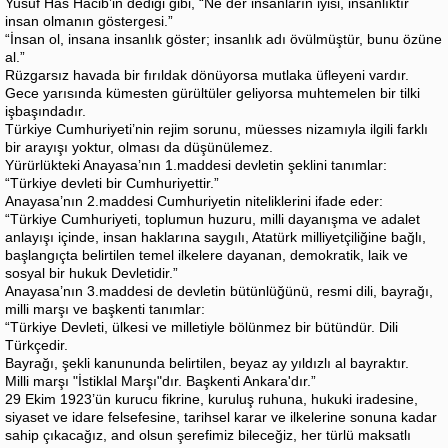
Yusuf Has Hacib’in dediği gibi, “Ne der insanların iyisi, insanlıktır
insan olmanın göstergesi.”
“İnsan ol, insana insanlık göster; insanlık adı övülmüştür, bunu özüne
al.”
Rüzgarsız havada bir fırıldak dönüyorsa mutlaka üfleyeni vardır.
Gece yarısında kümesten gürültüler geliyorsa muhtemelen bir tilki
işbaşındadır.
Türkiye Cumhuriyeti’nin rejim sorunu, müesses nizamıyla ilgili farklı
bir arayışı yoktur, olması da düşünülemez.
Yürürlükteki Anayasa’nın 1.maddesi devletin şeklini tanımlar:
“Türkiye devleti bir Cumhuriyettir.”
Anayasa’nın 2.maddesi Cumhuriyetin niteliklerini ifade eder:
“Türkiye Cumhuriyeti, toplumun huzuru, milli dayanışma ve adalet
anlayışı içinde, insan haklarına saygılı, Atatürk milliyetçiliğine bağlı,
başlangıçta belirtilen temel ilkelere dayanan, demokratik, laik ve
sosyal bir hukuk Devletidir.”
Anayasa’nın 3.maddesi de devletin bütünlüğünü, resmi dili, bayrağı,
milli marşı ve başkenti tanımlar:
“Türkiye Devleti, ülkesi ve milletiyle bölünmez bir bütündür. Dili
Türkçedir.
Bayrağı, şekli kanununda belirtilen, beyaz ay yıldızlı al bayraktır.
Milli marşı "İstiklal Marşı"dır. Başkenti Ankara'dır.”
29 Ekim 1923’ün kurucu fikrine, kuruluş ruhuna, hukuki iradesine,
siyaset ve idare felsefesine, tarihsel karar ve ilkelerine sonuna kadar
sahip çıkacağız, and olsun şerefimiz bileceğiz, her türlü maksatlı