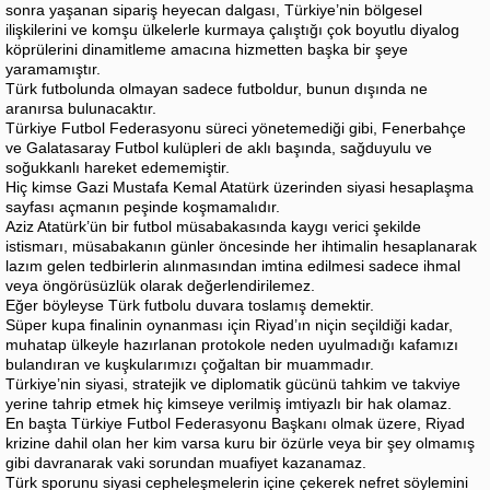
sonra yaşanan sipariş heyecan dalgası, Türkiye’nin bölgesel
ilişkilerini ve komşu ülkelerle kurmaya çalıştığı çok boyutlu diyalog
köprülerini dinamitleme amacına hizmetten başka bir şeye
yaramamıştır.
Türk futbolunda olmayan sadece futboldur, bunun dışında ne
aranırsa bulunacaktır.
Türkiye Futbol Federasyonu süreci yönetemediği gibi, Fenerbahçe
ve Galatasaray Futbol kulüpleri de aklı başında, sağduyulu ve
soğukkanlı hareket edememiştir.
Hiç kimse Gazi Mustafa Kemal Atatürk üzerinden siyasi hesaplaşma
sayfası açmanın peşinde koşmamalıdır.
Aziz Atatürk’ün bir futbol müsabakasında kaygı verici şekilde
istismarı, müsabakanın günler öncesinde her ihtimalin hesaplanarak
lazım gelen tedbirlerin alınmasından imtina edilmesi sadece ihmal
veya öngörüsüzlük olarak değerlendirilemez.
Eğer böyleyse Türk futbolu duvara toslamış demektir.
Süper kupa finalinin oynanması için Riyad’ın niçin seçildiği kadar,
muhatap ülkeyle hazırlanan protokole neden uyulmadığı kafamızı
bulandıran ve kuşkularımızı çoğaltan bir muammadır.
Türkiye’nin siyasi, stratejik ve diplomatik gücünü tahkim ve takviye
yerine tahrip etmek hiç kimseye verilmiş imtiyazlı bir hak olamaz.
En başta Türkiye Futbol Federasyonu Başkanı olmak üzere, Riyad
krizine dahil olan her kim varsa kuru bir özürle veya bir şey olmamış
gibi davranarak vaki sorundan muafiyet kazanamaz.
Türk sporunu siyasi cepheleşmelerin içine çekerek nefret söylemini