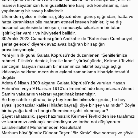
manevi hayatımızın tüm güzelliklerine karşı adı konulmamış, ilanı
yapılmamış bir savaş halindedir.
Ellerinden gelse milletimizi, gökyüzünden, güneş ışığından, hatta ve
hatta karanlıktan bile mahrum etmeyi isteyen hainler, iç ve dış
husumet cephesinde birleşen, namusuyla çıkarlarını bir tutan
işbirlikçiler vardır ve hüviyetleri bellidir.
30 Aralık 2023 Cumartesi günü Anıtkabir’de “Kahrolsun Cumhuriyet,
şeriat gelecek” diyerek avaz avaz bağıran bir sapığın
provokasyonuyla,
Yeni yılın ilk günü Galata Köprüsü’nde düzenlenen “Şehitlerimize
rahmet, Filistin’e destek, İsrail’e lanet” yürüyüşünde, Kelime-i Tevhid
sancağını taşıyan masum bir insanımıza hilafet bayrağı açtığı
iddiasıyla saldıran meczubun eylemi zamanlama itibariyle tesadüf
değildir.
Adeta 6 Nisan 1909 akşamı Galata Köprüsü’nde vurulan Hasan
Fehmi’nin veya 9 Haziran 1910’da Eminönü’nde kurşunlanan Ahmet
Samim vakalarının tekrarı yaşatılmak istenmiştir.
Be hey cahiller güruhu, bey hey kendini bilmezler grubu, be hey
siyasi işportacılar kafilesi hilafet bayrağı diye bir şey var mıdır? Böyle
bir bayrağa tarihin hangi döneminde şahit olunmuştur?
Şayet rahatsızlık, şayet hazımsızlık Kelime-i Tevhid’den ise tarafımızı
ve kararımızı açık açık seslendiriyor ve tarihe not düşüyorum:
Lâilâheillâllah! Muhammeden Resulüllah!
Merhum büyüğümüz Dündar Taşer “Biz Kimiz” diye sormuş ve şöyle