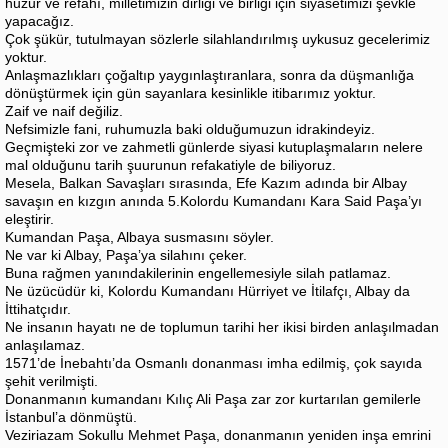
huzur ve refahı, milletimizin dirliği ve birliği için siyasetimizi şevkle
yapacağız.
Çok şükür, tutulmayan sözlerle silahlandırılmış uykusuz gecelerimiz
yoktur.
Anlaşmazlıkları çoğaltıp yaygınlaştıranlara, sonra da düşmanlığa
dönüştürmek için gün sayanlara kesinlikle itibarımız yoktur.
Zaif ve naif değiliz.
Nefsimizle fani, ruhumuzla baki olduğumuzun idrakindeyiz.
Geçmişteki zor ve zahmetli günlerde siyasi kutuplaşmaların nelere
mal olduğunu tarih şuurunun refakatiyle de biliyoruz.
Mesela, Balkan Savaşları sırasında, Efe Kazım adında bir Albay
savaşın en kızgın anında 5.Kolordu Kumandanı Kara Said Paşa’yı
eleştirir.
Kumandan Paşa, Albaya susmasını söyler.
Ne var ki Albay, Paşa’ya silahını çeker.
Buna rağmen yanındakilerinin engellemesiyle silah patlamaz.
Ne üzücüdür ki, Kolordu Kumandanı Hürriyet ve İtilafçı, Albay da
İttihatçıdır.
Ne insanın hayatı ne de toplumun tarihi her ikisi birden anlaşılmadan
anlaşılamaz.
1571’de İnebahtı’da Osmanlı donanması imha edilmiş, çok sayıda
şehit verilmişti.
Donanmanın kumandanı Kılıç Ali Paşa zar zor kurtarılan gemilerle
İstanbul’a dönmüştü.
Veziriazam Sokullu Mehmet Paşa, donanmanın yeniden inşa emrini