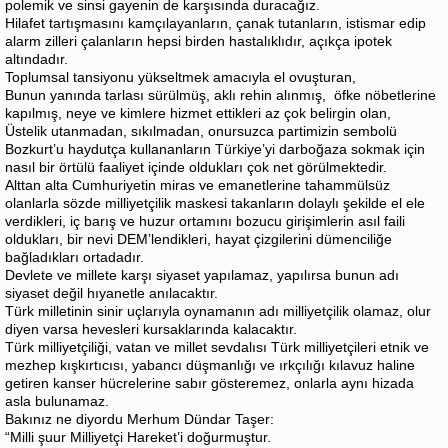
polemik ve sinsi gayenin de karşısında duracağız.
Hilafet tartışmasını kamçılayanların, çanak tutanların, istismar edip
alarm zilleri çalanların hepsi birden hastalıklıdır, açıkça ipotek
altındadır.
Toplumsal tansiyonu yükseltmek amacıyla el ovuşturan,
Bunun yanında tarlası sürülmüş, aklı rehin alınmış, öfke nöbetlerine
kapılmış, neye ve kimlere hizmet ettikleri az çok belirgin olan,
Üstelik utanmadan, sıkılmadan, onursuzca partimizin sembolü
Bozkurt’u haydutça kullananların Türkiye’yi darboğaza sokmak için
nasıl bir örtülü faaliyet içinde oldukları çok net görülmektedir.
Alttan alta Cumhuriyetin miras ve emanetlerine tahammülsüz
olanlarla sözde milliyetçilik maskesi takanların dolaylı şekilde el ele
verdikleri, iç barış ve huzur ortamını bozucu girişimlerin asıl faili
oldukları, bir nevi DEM’lendikleri, hayat çizgilerini dümenciliğe
bağladıkları ortadadır.
Devlete ve millete karşı siyaset yapılamaz, yapılırsa bunun adı
siyaset değil hıyanetle anılacaktır.
Türk milletinin sinir uçlarıyla oynamanın adı milliyetçilik olamaz, olur
diyen varsa hevesleri kursaklarında kalacaktır.
Türk milliyetçiliği, vatan ve millet sevdalısı Türk milliyetçileri etnik ve
mezhep kışkırtıcısı, yabancı düşmanlığı ve ırkçılığı kılavuz haline
getiren kanser hücrelerine sabır gösteremez, onlarla aynı hizada
asla bulunamaz.
Bakınız ne diyordu Merhum Dündar Taşer:
“Milli şuur Milliyetçi Hareket’i doğurmuştur.