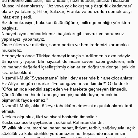
Bu nedenle zillettedir, hüsrandadır, hezimettedir, ahlaken iflastadır.
Mussolini demokrasiyi, “Az veya çok kokuşmuş özgürlük kadavrası”
olarak yaftalamış, Hitler, Salazar, Franko ve benzerleri demokrasiyi
infaz etmişlerdi.
Biz demokrasiye, hukukun üstünlüğüne, milli egemenliğe yürekten
bağlıyız.
Nihayet siyasi mücadelemizi başkaları gibi savruk ve sorumsuz
yapmayız, yapamayız.
Önce ülkem ve milletim, sonra partim ve ben irademizi korumakla
mükellefiz.
Her şeyden önce Türkiye demeyi inançla sürdürmenin azmindeyiz.
Bir işi en iyi yapan bilir, siyaseti de insanı seven, sabır gösteren, milli
ve manevi değerleri içselleştirmiş olanlar en doğru ve dengeli şekilde
icra edeceklerdir.
Nizamü’l-Mülk “Siyasetname” isimli dev eserinde bir anekdot anlatır:
Hz.Ali’ye bir gün sorarlar: “En cengaver insan kimdir?” O da der ki:
“Öfke anında kendini zapt eden ve harekete geçmeyen kimsedir.
Çünkü öfke ve hiddet anı geçince pişmanlık duyar, ancak bu
pişmanlık fayda etmez.”
Nizamü’l-Mülk, aklın öfkeye tahakküm etmesini olgunluk olarak tarif
etmişti.
Nitekim olgunluk, fikri ve siyasi basiretin timsalidir.
Kuşkusuz acele şeytandan, sükûnet Rahman’dandır.
55 yıllık birikim, tecrübe, sabır, sebat, ihtiyat, tedbir, sağduyuyla; açık
sözlülük ve kalenderlikle yurdumuzun her köşesinde insanımızın