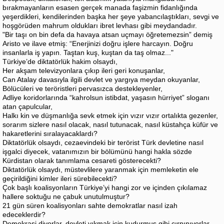
bırakmayanların esasen gerçek manada faşizmin fidanlığında
yeşerdikleri, kendilerinden başka her şeye yabancılaştıkları, sevgi ve
hoşgörüden mahrum oldukları ibret levhası gibi meydandadır.
"Bir taşı on bin defa da havaya atsan uçmayı öğretemezsin” demiş
Aristo ve ilave etmiş: “Enerjinizi doğru işlere harcayın. Doğru
insanlarla iş yapın. Taştan kuş, kuştan da taş olmaz..."
Türkiye’de diktatörlük hakim olsaydı,
Her akşam televizyonlara çıkıp ileri geri konuşanlar,
Can Atalay davasıyla ilgili devlet ve yargıya meydan okuyanlar,
Bölücüleri ve teröristleri pervasızca destekleyenler,
Adliye koridorlarında “kahrolsun istibdat, yaşasın hürriyet” sloganı
atan çapulcular,
Halkı kin ve düşmanlığa sevk etmek için vızır vızır ortalıkta gezenler,
sorarım sizlere nasıl olacak, nasıl tutunacak, nasıl küstahça küfür ve
hakaretlerini sıralayacaklardı?
Diktatörlük olsaydı, cezaevindeki bir terörist Türk devletine nasıl
işgalci diyecek, vatanımızın bir bölümünü hangi hakla sözde
Kürdistan olarak tanımlama cesareti gösterecekti?
Diktatörlük olsaydı, müstevlilere yaranmak için memleketin ele
geçirildiğini kimler ileri sürebilecekti?
Çok başlı koalisyonların Türkiye’yi hangi zor ve içinden çıkılamaz
hallere soktuğu ne çabuk unutulmuştur?
21 gün süren koalisyonları sahte demokratlar nasıl izah
edeceklerdir?
Demokrasi diyorlar, devleti yıkmak için kudurmuş gibi çırpınıyorlar.