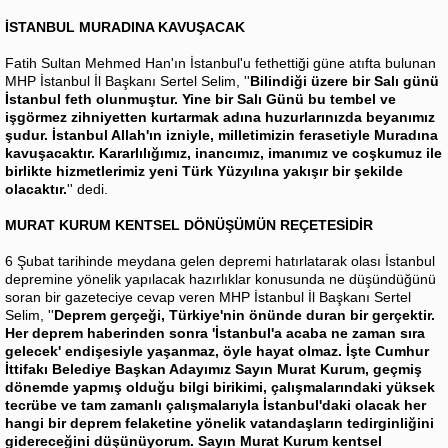
İSTANBUL MURADINA KAVUŞACAK
Fatih Sultan Mehmed Han'ın İstanbul'u fethettiği güne atıfta bulunan
MHP İstanbul İl Başkanı Sertel Selim, ''
Bilindiği üzere bir Salı günü
İstanbul feth olunmuştur. Yine bir Salı Günü bu tembel ve
işgörmez zihniyetten kurtarmak adına huzurlarınızda beyanımız
şudur. İstanbul Allah'ın izniyle, milletimizin ferasetiyle Muradına
kavuşacaktır. Kararlılığımız, inancımız, imanımız ve coşkumuz ile
birlikte hizmetlerimiz yeni Türk Yüzyılına yakışır bir şekilde
olacaktır.
'' dedi.
MURAT KURUM KENTSEL DÖNÜŞÜMÜN REÇETESİDİR
6 Şubat tarihinde meydana gelen depremi hatırlatarak olası İstanbul
depremine yönelik yapılacak hazırlıklar konusunda ne düşündüğünü
soran bir gazeteciye cevap veren MHP İstanbul İl Başkanı Sertel
Selim, ''
Deprem gerçeği, Türkiye'nin önünde duran bir gerçektir.
Her deprem haberinden sonra 'İstanbul'a acaba ne zaman sıra
gelecek' endişesiyle yaşanmaz, öyle hayat olmaz. İşte Cumhur
İttifakı Belediye Başkan Adayımız Sayın Murat Kurum, geçmiş
dönemde yapmış olduğu bilgi birikimi, çalışmalarındaki yüksek
tecrübe ve tam zamanlı çalışmalarıyla İstanbul'daki olacak her
hangi bir deprem felaketine yönelik vatandaşların tedirginliğini
gidereceğini düşünüyorum. Sayın Murat Kurum kentsel