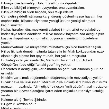
Bilmeyen ve bilmediğini bilen basittir, ona öğretelim.
Bilen ve bildiğini bilmeyen uyuyordur, onu uyandıralım.
Bilen ve bildiğini bilen bilgedir, onu takip edelim.
Cehaletin şiddetli istilasına karşı direniş gösterilmezse hayatın her
cephesinde, bilhassa siyasette yenilgi üstüne yenilgi alınması
kaçınılmazdır.
Halka; hurafeyi din, meskeneti salabet-i iman, zillet ve sefaleti de
kader diye telkin edenlerin milli ve manevi hayatımızda açtığı dipsiz
kuyuları kapatmak için on yıllar boyunca insanüstü mücadeleler
yapıldı.
Maneviyatımızı ve milliyetimizi muhafaza için nice badireler aşıldı.
Fiil ve fikriyatı denetim altında tutan sıkı bir Allah korkusundan uzak
olanlar için elbette her şey mubah, her yol da meşrudur.
Bu kategoride yer alanlarda, Merhum Hocamız Prof.Dr.Erol
Güngör’ün ifade ettiği “ahlaki şuur” hiç yoktur.
Descartes’in dediği gibi, var olmanın ön şartı, var olmanın şuuruna
ermektir.
Nitekim var olmak düşünmektir, düşünmeyenin mevcudiyeti yoktur.
Büyük dava ve ülkü insanı Merhum Ziya Gökalp’in “Polvan Veli” isimli
manzum masalında, “dini güçle” birleşen “milli gücün” nasıl mucizeler
yaratan bir kuvvet olacağını işaret eden coşkulu bir tahkiye ustalığı
vardır.
Kaleme aldığı Tevhid Şiirinde,
Bir göz ki Yezdan odur.
Millet o, vatan odur.