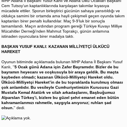
MHP Adana İl Başkanı Yusuf Kanlı ve Adana Ülkü Ocakları Başkanı
Cem Tutsoy’un kaptanlıklarında karşılaşan takımlar kıyasıya
mücadele ettiler. Sporun birleştirici gücünün sahaya yansıtıldığı ve
oldukça samimi bir ortamda ama hayli çekişmeli geçen oyunda takım
kaptanları birer penaltı kullandılar. Maç 9-9’luk bir sonuçla
tamamlandı. Maçın ardından program gereği Türkiye Kuvayı Milliye
Mücahitler Derneği’nden Mahmut Toprakçı, günün anlamına
istinaden oyunculara birer madalya taktı.
BAŞKAN YUSUF KANLI: KAZANAN MİLLİYETÇİ ÜLKÜCÜ
HAREKET
Oyunun bitiminde açıklamada bulunan MHP Adana İl Başkanı Yusuf
Kanlı, ''
5 Ocak günü Adana için Zafer Bayramıdır. Bizler de bu
bayramın heyecanı ve coşkusuyla bir araya geldik. Bu maçta
kaybeden olmadı; kazanan Ülkücü-Milliyetçi Hareket oldu.
Ülkücü-Milliyetçi Hareket’in de bu topraklarda kurulmuş olması
çok anlamlıdır. Bu vesileyle Cumhuriyetimizin Kurucusu Gazi
Mustafa Kemal Atatürk ve silah arkadaşlarını, Başbuğumuz
Alparslan Türkeş’i, bizlere bu güzel şehri emanet eden bütün
kahramanlarımızı rahmetle, saygıyla anıyoruz; ruhları şad
olsun.
'' dedi.