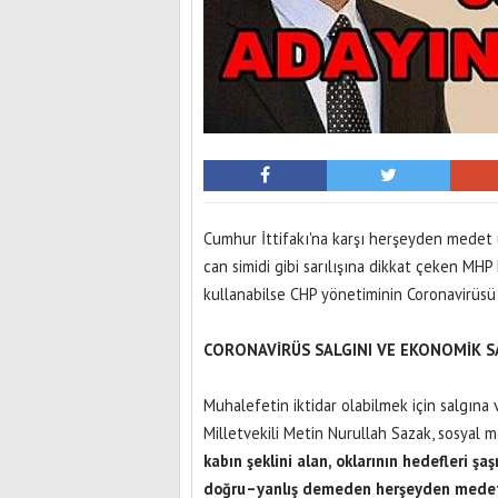
Cumhur İttifakı'na karşı herşeyden medet 
can simidi gibi sarılışına dikkat çeken MHP
kullanabilse CHP yönetiminin Coronavirüsü
CORONAVİRÜS SALGINI VE EKONOMİK SAL
Muhalefetin iktidar olabilmek için salgına 
Milletvekili Metin Nurullah Sazak, sosyal m
kabın şeklini alan, oklarının hedefleri ş
doğru–yanlış demeden herşeyden medet b