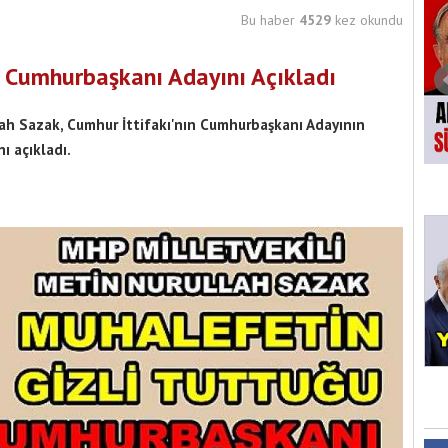
Bu haber
4529
kez okundu
 Cumhurbaşkanı Adayını Açıkladı
lah Sazak, Cumhur İttifakı'nın Cumhurbaşkanı Adayının
ı açıkladı.