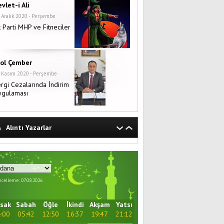
vlet-i Ali
 Aralık 2020 - Perşembe
 Parti MHP ve Fitneciler
rol Çember
 Kasım 2020 - Perşembe
rgi Cezalarında İndirim
ygulaması
Alıntı Yazarlar
celleme: 07.08.2026
sak
Sabah
Öğle
İkindi
Akşam
Yatsı
:00
05:42
12:50
16:37
19:47
21:12