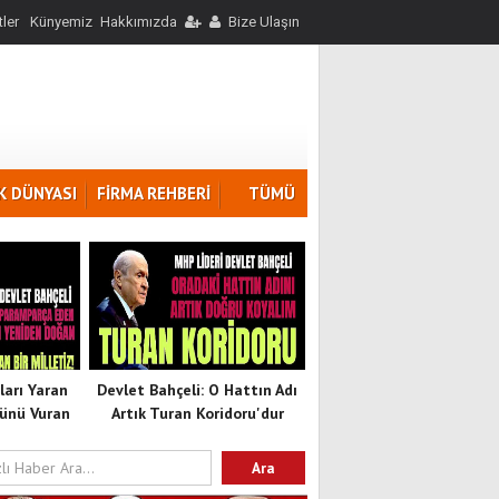
ler
Künyemiz
Hakkımızda
Bize Ulaşın
K DÜNYASI
FİRMA REHBERİ
TÜMÜ
ları Yaran
Devlet Bahçeli: O Hattın Adı
ünü Vuran
Artık Turan Koridoru'dur