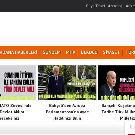
Rüya Tabiri
Astroloji
Anket
ADANA HABERLERİ
GÜNDEM
MHP
ÜLKÜCÜ
SİYASET
TÜR
 NATO Zirvesi'nde
Bahçeli'den Avrupa
Bahçeli: Kuşatma
Devlet Aklını
Parlamentosu'na Ayar:
Tarihe Türk Mühr
receksiniz
Haddinizi Bilin
Milletiz