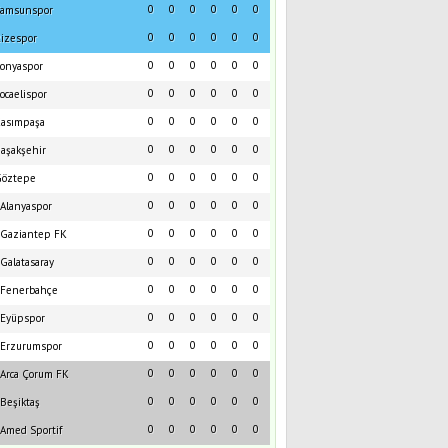
0
0
0
0
0
0
amsunspor
0
0
0
0
0
0
izespor
0
0
0
0
0
0
onyaspor
0
0
0
0
0
0
ocaelispor
0
0
0
0
0
0
asımpaşa
0
0
0
0
0
0
aşakşehir
0
0
0
0
0
0
öztepe
0
0
0
0
0
0
Alanyaspor
0
0
0
0
0
0
Gaziantep FK
0
0
0
0
0
0
Galatasaray
0
0
0
0
0
0
Fenerbahçe
0
0
0
0
0
0
Eyüpspor
0
0
0
0
0
0
Erzurumspor
0
0
0
0
0
0
Arca Çorum FK
0
0
0
0
0
0
Beşiktaş
0
0
0
0
0
0
Amed Sportif