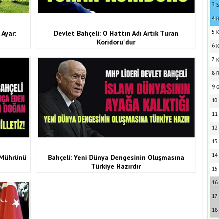
3
S
4
R
5
Ayar:
Devlet Bahçeli: O Hattın Adı Artık Turan
K
Koridoru'dur
6
K
7
K
8
B
9
G
10
11
12
13
14
k Mührünü
Bahçeli: Yeni Dünya Dengesinin Oluşmasına
Türkiye Hazırdır
15
16
17
18