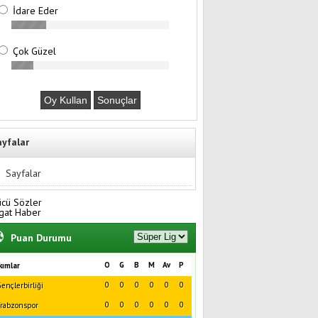
İdare Eder
Çok Güzel
ayfalar
Sayfalar
ücü Sözler
gat Haber
Puan Durumu
O
G
B
M
Av
P
kımlar
0
0
0
0
0
0
ençlerbirliği
0
0
0
0
0
0
rabzonspor