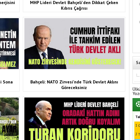
erjisini
MHP Lideri Devlet Bahçeli'den Dikkat Çeken
Kıbrıs Çağrısı
S
si Sona
Bahçeli: NATO Zirvesi'nde Türk Devlet Aklını
Göreceksiniz
Ülk
Yoz
Ta
1
G
2
T