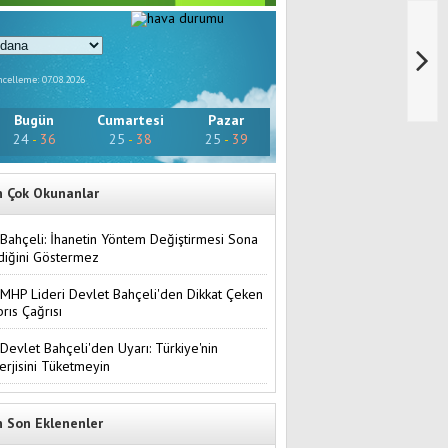
celleme: 07.08.2026
Bugün
Cumartesi
Pazar
24
-
36
25
-
38
25
-
39
n Çok Okunanlar
Bahçeli: İhanetin Yöntem Değiştirmesi Sona
diğini Göstermez
MHP Lideri Devlet Bahçeli'den Dikkat Çeken
brıs Çağrısı
Devlet Bahçeli'den Uyarı: Türkiye'nin
erjisini Tüketmeyin
n Son Eklenenler