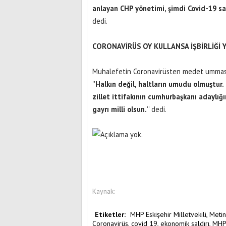
anlayan CHP yönetimi, şimdi Covid-19 sal
dedi.
CORONAVİRÜS OY KULLANSA İŞBİRLİĞİ
Muhalefetin Coronavirüsten medet ummasını
''
Halkın değil, haltların umudu olmuştur. 
zillet ittifakının cumhurbaşkanı adaylığ
gayrı milli olsun.
'' dedi.
Kaynak:
Etiketler:
MHP Eskişehir Milletvekili,
Metin
Coronavirüs,
covid 19,
ekonomik saldırı,
MH