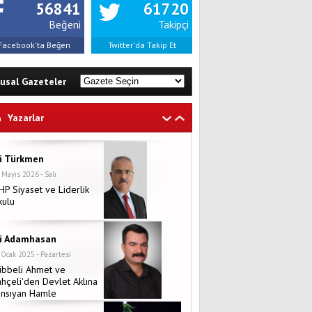
56841
61720
Beğeni
Takipçi
Facebook'ta Beğen
Twitter'da Takip Et
lusal Gazeteler
Yazarlar
li Türkmen
 Mayıs 2026 - Salı
P Siyaset ve Liderlik
kulu
li Adamhasan
 Ocak 2025 - Pazartesi
übbeli Ahmet ve
hçeli'den Devlet Aklına
ansıyan Hamle