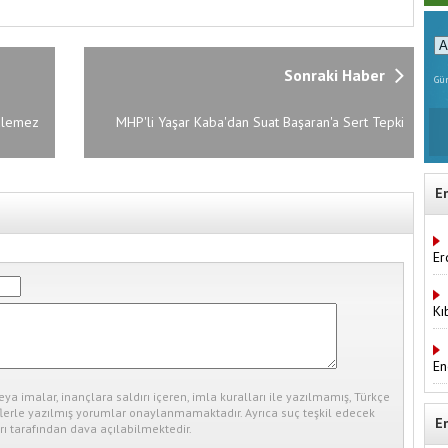
Sonraki Haber
Gün
rülemez
MHP'li Yaşar Kaba'dan Suat Başaran'a Sert Tepki
E
Er
Kı
En
eya imalar, inançlara saldırı içeren, imla kuralları ile yazılmamış, Türkçe
erle yazılmış yorumlar onaylanmamaktadır. Ayrıca suç teşkil edecek
E
ı tarafından dava açılabilmektedir.