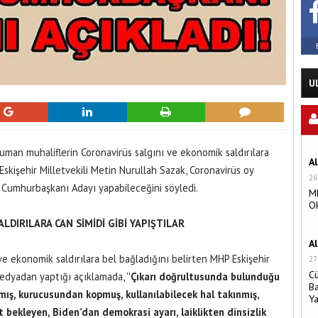
U
uman muhaliflerin Coronavirüs salgını ve ekonomik saldırılara
A
 Eskişehir Milletvekili Metin Nurullah Sazak, Coronavirüs oy
26
 Cumhurbaşkanı Adayı yapabileceğini söyledi.
MH
O
DIRILARA CAN SİMİDİ GİBİ YAPIŞTILAR
A
ve ekonomik saldırılara bel bağladığını belirten MHP Eskişehir
27
C
edyadan yaptığı açıklamada, ''
Çıkarı doğrultusunda bulunduğu
Ba
aşmış, kurucusundan kopmuş, kullanılabilecek hal takınmış,
Y
ekleyen, Biden’dan demokrasi ayarı, laiklikten dinsizlik