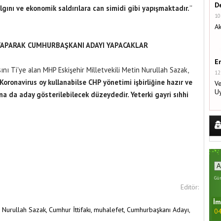
De
gını ve ekonomik saldırılara can simidi gibi yapışmaktadır.
''
10
Ak
 YAPARAK CUMHURBAŞKANI ADAYI YAPACAKLAR
E
 Ti'ye alan MHP Eskişehir Milletvekili Metin Nurullah Sazak,
12
Koronavirus oy kullanabilse CHP yönetimi işbirliğine hazır ve
Ve
U
ına da aday gösterilebilecek düzeydedir. Yeterki gayri sıhhi
Gün
Editör:
İm
 Nurullah Sazak,
Cumhur İttifakı,
muhalefet,
Cumhurbaşkanı Adayı,
04
P