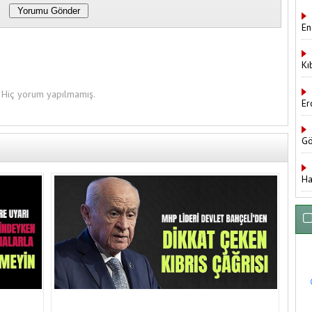
En
Kı
Hiç yorum yapılmamış.
Er
Gö
Ha