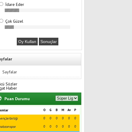
İdare Eder
Çok Güzel
ayfalar
Sayfalar
ücü Sözler
gat Haber
Puan Durumu
O
G
B
M
Av
P
kımlar
0
0
0
0
0
0
ençlerbirliği
0
0
0
0
0
0
rabzonspor