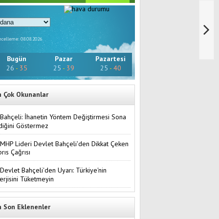
celleme: 08.08.2026
Bugün
Pazar
Pazartesi
26
-
35
25
-
39
25
-
40
n Çok Okunanlar
Bahçeli: İhanetin Yöntem Değiştirmesi Sona
diğini Göstermez
MHP Lideri Devlet Bahçeli'den Dikkat Çeken
brıs Çağrısı
Devlet Bahçeli'den Uyarı: Türkiye'nin
erjisini Tüketmeyin
n Son Eklenenler