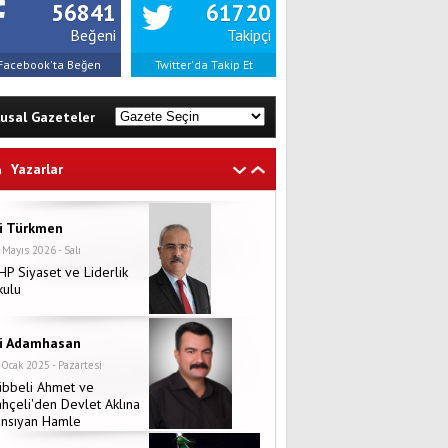
56841
61720
Beğeni
Takipçi
Facebook'ta Beğen
Twitter'da Takip Et
lusal Gazeteler
Yazarlar
li Türkmen
 Mayıs 2026 - Salı
P Siyaset ve Liderlik
kulu
li Adamhasan
 Ocak 2025 - Pazartesi
übbeli Ahmet ve
hçeli'den Devlet Aklına
ansıyan Hamle