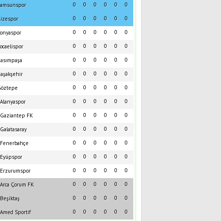
0
0
0
0
0
0
amsunspor
0
0
0
0
0
0
izespor
0
0
0
0
0
0
onyaspor
0
0
0
0
0
0
ocaelispor
0
0
0
0
0
0
asımpaşa
0
0
0
0
0
0
aşakşehir
0
0
0
0
0
0
öztepe
0
0
0
0
0
0
Alanyaspor
0
0
0
0
0
0
Gaziantep FK
0
0
0
0
0
0
Galatasaray
0
0
0
0
0
0
Fenerbahçe
0
0
0
0
0
0
Eyüpspor
0
0
0
0
0
0
Erzurumspor
0
0
0
0
0
0
Arca Çorum FK
0
0
0
0
0
0
Beşiktaş
0
0
0
0
0
0
Amed Sportif