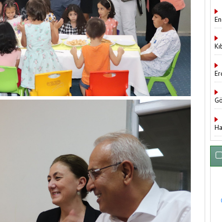
En
Kı
Er
Gö
Ha