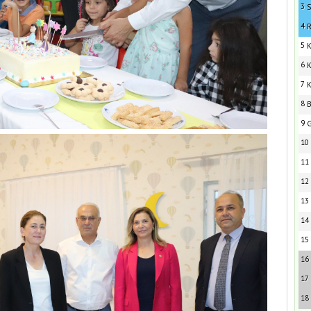
3
S
4
R
5
K
6
K
7
K
8
B
9
G
10
11
12
13
14
15
16
17
18