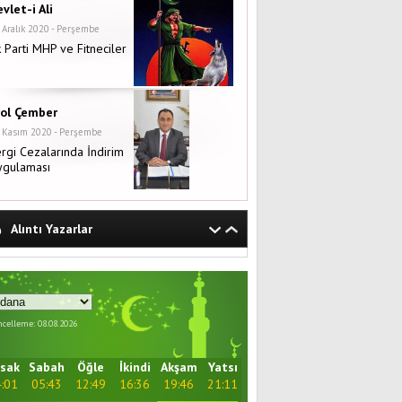
vlet-i Ali
 Aralık 2020 - Perşembe
 Parti MHP ve Fitneciler
rol Çember
 Kasım 2020 - Perşembe
rgi Cezalarında İndirim
ygulaması
Alıntı Yazarlar
celleme: 08.08.2026
sak
Sabah
Öğle
İkindi
Akşam
Yatsı
:01
05:43
12:49
16:36
19:46
21:11