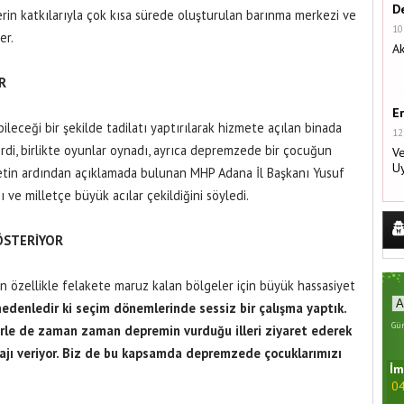
De
in katkılarıyla çok kısa sürede oluşturulan barınma merkezi ve
10
er.
Ak
AR
E
ileceği bir şekilde tadilatı yaptırılarak hizmete açılan binada
12
rdi, birlikte oyunlar oynadı, ayrıca depremzede bir çocuğun
Ve
U
tin ardından açıklamada bulunan MHP Adana İl Başkanı Yusuf
nı ve milletçe büyük acılar çekildiğini söyledi.
GÖSTERİYOR
n özellikle felakete maruz kalan bölgeler için büyük hassasiyet
edenledir ki seçim dönemlerinde sessiz bir çalışma yaptık.
Gün
le de zaman zaman depremin vurduğu illeri ziyaret ederek
esajı veriyor. Biz de bu kapsamda depremzede çocuklarımızı
İm
04