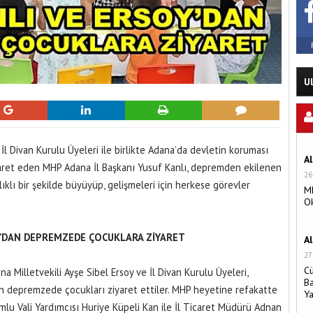
U
İl Divan Kurulu Üyeleri ile birlikte Adana’da devletin koruması
A
aret eden MHP Adana İl Başkanı Yusuf Kanlı, depremden ekilenen
26
lıklı bir şekilde büyüyüp, gelişmeleri için herkese görevler
MH
O
Y’DAN DEPREMZEDE ÇOCUKLARA ZİYARET
A
27
C
 Milletvekili Ayşe Sibel Ersoy ve İl Divan Kurulu Üyeleri,
Ba
n depremzede çocukları ziyaret ettiler. MHP heyetine refakatte
Y
lu Vali Yardımcısı Huriye Küpeli Kan ile İl Ticaret Müdürü Adnan