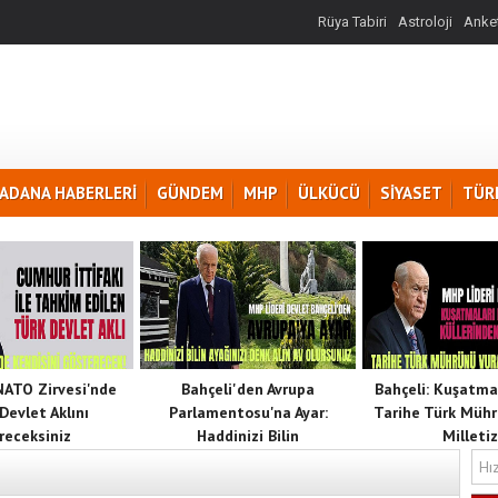
Rüya Tabiri
Astroloji
Anket
ADANA HABERLERİ
GÜNDEM
MHP
ÜLKÜCÜ
SİYASET
TÜR
 NATO Zirvesi'nde
Bahçeli'den Avrupa
Bahçeli: Kuşatma
Devlet Aklını
Parlamentosu'na Ayar:
Tarihe Türk Mühr
receksiniz
Haddinizi Bilin
Milletiz