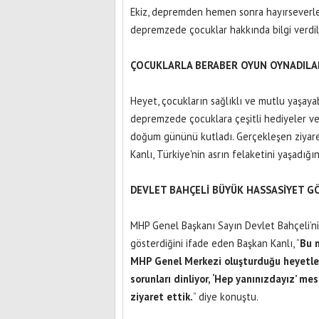
Ekiz, depremden hemen sonra hayırseverler
depremzede çocuklar hakkında bilgi verdil
ÇOCUKLARLA BERABER OYUN OYNADIL
Heyet, çocukların sağlıklı ve mutlu yaşayab
depremzede çocuklara çeşitli hediyeler ve
doğum gününü kutladı. Gerçekleşen ziyare
Kanlı, Türkiye'nin asrın felaketini yaşadığı
DEVLET BAHÇELİ BÜYÜK HASSASİYET 
MHP Genel Başkanı Sayın Devlet Bahçeli’ni
gösterdiğini ifade eden Başkan Kanlı, “
Bu n
MHP Genel Merkezi oluşturduğu heyetler
sorunları dinliyor, ‘Hep yanınızdayız’ m
ziyaret ettik.
” diye konuştu.