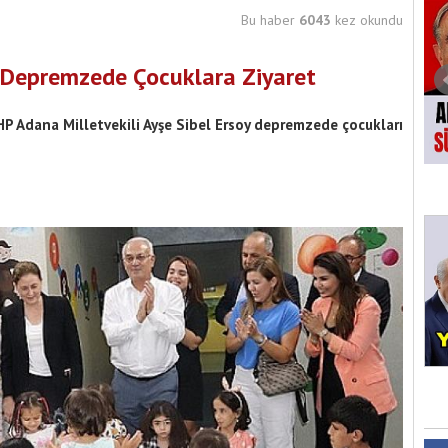
Bu haber
6043
kez okundu
n Depremzede Çocuklara Ziyaret
P Adana Milletvekili Ayşe Sibel Ersoy depremzede çocukları