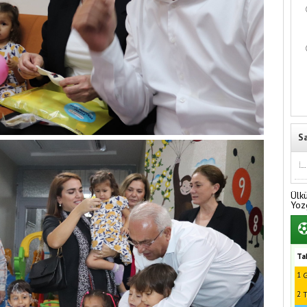
S
Ülk
Yoz
Ta
1
G
2
T