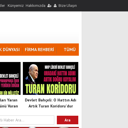
ler
Künyemiz
Hakkımızda
Bize Ulaşın
K DÜNYASI
FİRMA REHBERİ
TÜMÜ
ları Yaran
Devlet Bahçeli: O Hattın Adı
ünü Vuran
Artık Turan Koridoru'dur