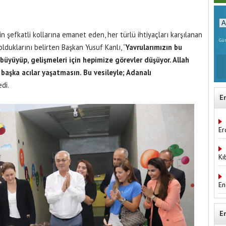
in şefkatli kollarına emanet eden, her türlü ihtiyaçları karşılanan
Gün
lduklarını belirten Başkan Yusuf Kanlı, “
Yavrularımızın bu
e büyüyüp, gelişmeleri için hepimize görevler düşüyor. Allah
başka acılar yaşatmasın. Bu vesileyle; Adanalı
edi.
E
Er
Kı
En
E