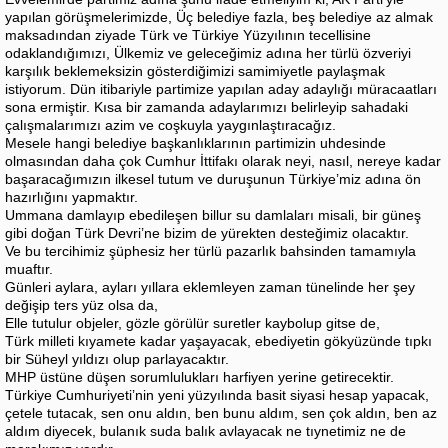
yapılan görüşmelerimizde, Üç belediye fazla, beş belediye az almak
maksadından ziyade Türk ve Türkiye Yüzyılının tecellisine
odaklandığımızı, Ülkemiz ve geleceğimiz adına her türlü özveriyi
karşılık beklemeksizin gösterdiğimizi samimiyetle paylaşmak
istiyorum. Dün itibariyle partimize yapılan aday adaylığı müracaatları
sona ermiştir. Kısa bir zamanda adaylarımızı belirleyip sahadaki
çalışmalarımızı azim ve coşkuyla yaygınlaştıracağız.
Mesele hangi belediye başkanlıklarının partimizin uhdesinde
olmasından daha çok Cumhur İttifakı olarak neyi, nasıl, nereye kadar
başaracağımızın ilkesel tutum ve duruşunun Türkiye’miz adına ön
hazırlığını yapmaktır.
Ummana damlayıp ebedileşen billur su damlaları misali, bir güneş
gibi doğan Türk Devri’ne bizim de yürekten desteğimiz olacaktır.
Ve bu tercihimiz şüphesiz her türlü pazarlık bahsinden tamamıyla
muaftır.
Günleri aylara, ayları yıllara eklemleyen zaman tünelinde her şey
değişip ters yüz olsa da,
Elle tutulur objeler, gözle görülür suretler kaybolup gitse de,
Türk milleti kıyamete kadar yaşayacak, ebediyetin gökyüzünde tıpkı
bir Süheyl yıldızı olup parlayacaktır.
MHP üstüne düşen sorumlulukları harfiyen yerine getirecektir.
Türkiye Cumhuriyeti’nin yeni yüzyılında basit siyasi hesap yapacak,
çetele tutacak, sen onu aldın, ben bunu aldım, sen çok aldın, ben az
aldım diyecek, bulanık suda balık avlayacak ne tıynetimiz ne de