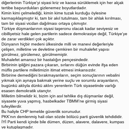
diğerlerinin Türkiye’yi siyasi kriz ve kaosa sürüklemek için her alçak
tertibe başvurdukları gizlenemez boyutlardadır.
Kimin kimi çelmelediği, kimin kime tuzak kurduğu öylesine
karmaşıklaşmıştır ki, tam bir akıl tutulması, tam bir ahlak kırılması,
tam bir siyasi vicdan dağılması ortaya çıkmıştır.
Türkiye düşmanlarının siyasi taşeronu olacak kadar seviyesiz ve
cibilliyetsiz hale gelen partilerin sadece demokrasiye değil, Türkiye’ye
de zarar verdikleri çok açıktır.
Dünyanın hiçbir medeni ülkesinde milli ve manevi değerleriyle
çelişen, milletine ve devletine çemkiren bir muhalefet yapısı
görülmez, görülemez, görülmemiştir.
Muhalefet amansız bir hastalığın pençesindedir.
Birbirinin ipliğini pazara çıkaran, sırlarını düğün evinde ifşa eden
müflis partilere milletimizin itimat etmesi imkansızdır.
Birbirine demediğini bırakmayanların, seçim sonuçlarının vebalini
yıkmak için aynaya bakmak yerine suçlu ve sorumlu arayanların,
bugünkü aklıyla dünkü aklını yerenlerin Türk siyasetinde varlığı
esasen demokratik utançtır.
Milletim bilmelidir ki, bizim için asıl tehlike dış düşmanlar değil,
siyasete yuva yapmış, hasbelkader TBMM’ne girmiş siyasi
tufeylilerdir.
Bu haliyle CHP temelde güvenlik sorunudur.
PKK’nın demlenmiş hali olan sözde bölücü parti güvenlik tehdididir.
İYİ Parti kendi içinde bile dümen, düzen, alavere, dalavere, kumpas
ve kutuplaşmadır.