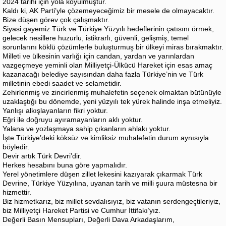
2024 tarihi için yola koyulmuştur.
Kaldı ki, AK Parti’yle çözemeyeceğimiz bir mesele de olmayacaktır.
Bize düşen görev çok çalışmaktır.
Siyasi gayemiz Türk ve Türkiye Yüzyılı hedeflerinin çatısını örmek,
gelecek nesillere huzurlu, istikrarlı, güvenli, gelişmiş, temel
sorunlarını köklü çözümlerle buluşturmuş bir ülkeyi miras bırakmaktır.
Milleti ve ülkesinin varlığı için candan, yardan ve yarınlardan
vazgeçmeye yeminli olan Milliyetçi-Ülkücü Hareket için esas amaç
kazanacağı belediye sayısından daha fazla Türkiye’nin ve Türk
milletinin ebedi saadet ve selametidir.
Zehirlenmiş ve zincirlenmiş muhalefetin seçenek olmaktan bütünüyle
uzaklaştığı bu dönemde, yeni yüzyılı tek yürek halinde inşa etmeliyiz.
Yanlışı alkışlayanların fikri yoktur.
Eğri ile doğruyu ayıramayanların aklı yoktur.
Yalana ve yozlaşmaya sahip çıkanların ahlakı yoktur.
İşte Türkiye’deki köksüz ve kimliksiz muhalefetin durum aynısıyla
böyledir.
Devir artık Türk Devri’dir.
Herkes hesabını buna göre yapmalıdır.
Yerel yönetimlere düşen zillet lekesini kazıyarak çıkarmak Türk
Devrine, Türkiye Yüzyılına, uyanan tarih ve milli şuura müstesna bir
hizmettir.
Biz hizmetkarız, biz millet sevdalısıyız, biz vatanın serdengeçtileriyiz,
biz Milliyetçi Hareket Partisi ve Cumhur İttifakı’yız.
Değerli Basın Mensupları, Değerli Dava Arkadaşlarım,