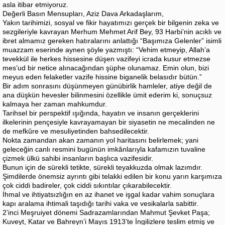
asla itibar etmiyoruz.
Değerli Basın Mensupları, Aziz Dava Arkadaşlarım,
Yakın tarihimizi, sosyal ve fikir hayatımızı gerçek bir bilgenin zeka ve
sezgileriyle kavrayan Merhum Mehmet Arif Bey, 93 Harbi’nin acıklı ve
ibret almamız gereken hatıralarını anlattığı “Başımıza Gelenler” isimli
muazzam eserinde aynen şöyle yazmıştı: “Vehim etmeyip, Allah’a
tevekkül ile herkes hissesine düşen vazifeyi icrada kusur etmezse
mes’ud bir netice alınacağından şüphe olunamaz. Emin olun, bizi
meyus eden felaketler vazife hissine biganelik belasıdır bütün.”
Bir adım sonrasını düşünmeyen günübirlik hamleler, atiye değil de
ana düşkün hevesler bilinmesini özellikle ümit ederim ki, sonuçsuz
kalmaya her zaman mahkumdur.
Tarihsel bir perspektif ışığında, hayatın ve insanın gerçeklerini
ilkelerinin pençesiyle kavrayamayan bir siyasetin ne mecalinden ne
de mefkûre ve mesuliyetinden bahsedilecektir.
Nokta zamandan akan zamanın yol haritasını belirlemek; yani
geleceğin canlı resmini bugünün imkânlarıyla kafamızın tuvaline
çizmek ülkü sahibi insanların başlıca vazifesidir.
Bunun için de sürekli tetikte, sürekli teyakkuzda olmak lazımdır.
Şimdilerde önemsiz ayrıntı gibi telakki edilen bir konu yarın karşımıza
çok ciddi badireler, çok ciddi sıkıntılar çıkarabilecektir.
İhmal ve ihtiyatsızlığın en az ihanet ve işgal kadar vahim sonuçlara
kapı aralama ihtimali taşıdığı tarihi vaka ve vesikalarla sabittir.
2’inci Meşruiyet dönemi Sadrazamlarından Mahmut Şevket Paşa;
Kuveyt, Katar ve Bahreyn’i Mayıs 1913’te İngilizlere teslim etmiş ve