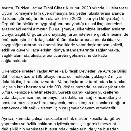
Ayrıca, Türkiye İlaç ve Tıbbi Cihaz Kurumu 2020 yılında Uluslararası
Uyum Konseyine tam üye olmasıyla faaliyetleri uluslararası alanda
da kabul görmüştür. Son olarak, Ekim 2023 itibarıyla Dünya Sağlık
Örgütünün ölçütlere uygunluğunu onayladığı ulusal ilaç otoriteleri
arasındaki yerini almıştır. Bu gelişmeyle, ülkemizde üretilen aşıların
Dünya Sağlık Örgütünün onayladığı ürün listelerine girebilmesinin de
önü açılmıştır. Türk ilaç sektörünün uluslararası alandaki itibar ve
saygınlığını artıran bu önemli üyeliklerle vatandaşlarımızın kaliteli,
etkili ve güvenli ilaca erişimi dünya standartlarında sağlanmakta,
sağlık alanında uluslararası ticaretin gelişmesine de katkı
sağlamaktadır.
Ülkemizde üretilen ilaçlar Amerika Birleşik Devletleri ve Avrupa Birliği
dâhil olmak üzere 185 ülkeye ihraç edilmektedir, yaklaşık 2 milyar
dolarlık ilaç ihracatımız vardır. Vatandaşlarımız tarafından kullanılan
ilaçların kutu bazında yüzde 90'ı, değer bazında ise yaklaşık yüzde
57'si ülkemizde üretilmektedir. Sürekli olarak kaliteyi yükselterek
vatandaşlarımızın memnuniyetine odaklanan sağlık hizmetleriyle
hastalarımızı ilaçsız bırakmayacak, meslektaşım eczacıları mağdur
etmeyecek bir sağlık sistemi için çalışmalar devam etmektedir.
Ayrıca, kamuda çalışan eczacıların hak ettikleri koşullarda görev
yapmaları ve özlük haklarının iyileştirmesi için gerekli mevzuat
değişikliğinin yapılması hususundaki taleplerini de yine buradan