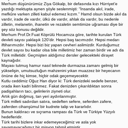
Merhum düşünürümüz Ziya Gökalp, bir defasında kızı Hürriyet’e
yazdığı mektupta aynen şöyle seslenmişti: “İnsanda akıl, irade,
mefkûre varken zilleti kabul edemez kızım.” Hamd olsun bizde akıl da
vardır, irade de vardır, ülkü de vardır, ahlak da vardır, bu nedenle
zilletin, melanetin, ihanetin ve rezaletin semtimize uğraması diye bir
şey söz konusu değildir.
Merhum Prof.Dr.Fuat Köprülü Hocamıza göre, tarihte kurulan Türk
devleti sayısı yaklaşık 120’dir. Hepsi baş tacımızdır. Hepsi medarı
iftiharımızdır. Hepsi bizi biz yapan cevheri aslimizdir. Kurduğumuz
devlet sayısı bu kadar olsa bile milletimiz her zaman birdir ve adı da
Türk milletidir. Geçmişten aldığımız dersler gelecekteki dirayet
kaynağıdır.
Mayası tutmuş hamur nasıl teknede durmazsa zamanı gelmiş bir
yükselişin, umutsuzluğun mahzenini yıkan muazzez bir heyecanın
önüne de hiç kimse, hiçbir odak geçemeyecektir.
Kutlu ceddimiz Oğuz Han diyor ki: Türk denizdeki sedefe benzer,
orada iken kadri bilinmez. Fakat denizden çıkarıldıktan sonra
padişahların tacı, gelinlerin ziyneti olur.
Artık gün doğmuş, tan yeri aydınlanmıştır.
Türk milleti sadırdan satıra, sedeften sefere, seferden zafere,
zaferden cihanşümul bir kudrete talip ve kararlıdır.
Bunun kaldıracı ve sıçrama rampası da Türk ve Türkiye Yüzyılı
hedefleridir.
Türk tarihi bizlere inkar edemeyeceğimiz ve asla yok
sayamayacağımız bir misyon tahmil etmiştir.