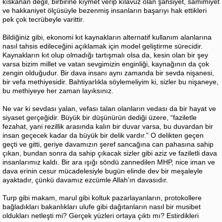
kıskanan değil, birbirine kıymet verip kılavuz olan şahsiyet, samimiyet
ve hakkaniyet ölçüsüyle bezenmiş insanların başarıyı hak ettikleri
pek çok tecrübeyle varittir.
Bildiğiniz gibi, ekonomi kıt kaynakların alternatif kullanım alanlarına
nasıl tahsis edileceğini açıklamak için model geliştirme sürecidir.
Kaynakların kıt olup olmadığı tartışmalı olsa da, kesin olan bir şey
varsa bizim millet ve vatan sevgimizin enginliği, kaynağının da çok
zengin olduğudur. Bir dava insanı aynı zamanda bir sevda nişanesi,
bir vefa methiyesidir. Bahtiyarlıkla söylemeliyim ki, sizler bu nişaneye,
bu methiyeye her zaman layıksınız.
Ne var ki sevdası yalan, vefası talan olanların vedası da bir hayat ve
siyaset gerçeğidir. Büyük bir düşünürün dediği üzere, “faziletle
fezahat, yani rezillik arasında kalın bir duvar varsa, bu duvardan bir
insan geçecek kadar da büyük bir delik vardır.” O delikten geçen
geçti ve gitti, geriye davamızın şeref sancağına can pahasına sahip
çıkan, bundan sonra da sahip çıkacak sizler gibi aziz ve faziletli dava
insanlarımız kaldı. Bir ara ışığı söndü zannedilen MHP, nice iman ve
dava erinin cesur mücadelesiyle bugün elinde dev bir meşaleyle
ayaktadır, çünkü davamız ezcümle Allah’ın davasıdır.
Turp gibi makam, marul gibi koltuk pazarlayanların, protokollere
bağladıkları bakanlıkları ulufe gibi dağıtanların nasıl bir musibet
oldukları netleşti mi? Gerçek yüzleri ortaya çıktı mı? Estirdikleri