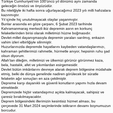
Türkiye Cumhuriyeti’nin 100’üncü yıl dönümü aynı zamanda
geleceğin önsözü ve önyüzüdür.
Bu niteliğiyle iki hafta sonra uğurlayacağımız 2023 yılı milli hafızalara
kazınmıştır.
Yıl içinde hiç unutulmayacak olaylar yaşanmıştır.
Bunlar arasında en göze çarpanı, 6 Şubat 2023 tarihinde
Kahramanmaraş merkezli ikiz depremin asrın en korkunç
felaketlerinden birisi olarak milletimizi hüzne boğmasıdır.
Devlet-millet dayanışmasıyla depremin yaraları sarılmış, enkazın
vahim izleri elbirliğiyle silinmiştir.
Huzurlarınızda depremde hayatlarını kaybeden vatandaşlarımızı,
kahraman şehitlerimizi rahmetle, hürmetle anıyor, hepsinin ruhu şad
olsun diyorum.
Allah’tan dileğim, milletimizi ve ülkemizi görünür görünmez kaza,
bela, hastalık, afet ve yıkımlardan esirgemesidir.
Devlet bütün imkânlarını devreye alarak deprem bölgesine müdahale
etmiş, belki de dünya genelinde nadiren görülecek bir süratle
felaketin ağır sonuçları en aza çekilmiştir.
Depreme karşı dayanıklı ve güvenli konutların yapımı hızla devam
etmektedir.
Depremzede hiçbir vatandaşımız açıkta kalmayacak, sahipsiz ve
çaresiz bırakılmayacaktır.
Deprem bölgesindeki illerimizin kesintisiz hizmet alması, bu
çerçevede 31 Mart 2024 seçimlerinde istikrarın devamı boynumuzun
borcudur.