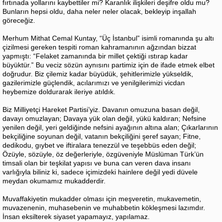
fırtınada yollarını kaybettiler mi? Karanlık ilişkileri deşifre oldu mu?
Bunların hepsi oldu, daha neler neler olacak, bekleyip inşallah
göreceğiz.
Merhum Mithat Cemal Kuntay, “Üç İstanbul” isimli romanında şu altı
çizilmesi gereken tespiti roman kahramanının ağzından bizzat
yapmıştı: “Felaket zamanında bir millet çektiği ıstırap kadar
büyüktür.” Bu veciz sözün aynısını partimiz için de ifade etmek elbet
doğrudur. Biz çilemiz kadar büyüdük, şehitlerimizle yükseldik,
gazilerimizle güçlendik, acılarımızı ve yenilgilerimizi vicdan
heybemize doldurarak ileriye atıldık.
Biz Milliyetçi Hareket Partisi’yiz. Davanın omuzuna basan değil,
davayı omuzlayan; Davaya yük olan değil, yükü kaldıran; Nefsine
yenilen değil, yeri geldiğinde nefsini ayağının altına alan; Çıkarlarının
bekçiliğine soyunan değil, vatanın bekçiliğini şeref sayan; Fitne,
dedikodu, gıybet ve iftiralara tenezzül ve teşebbüs eden değil;
Özüyle, sözüyle, öz değerleriyle, özgüveniyle Müslüman Türk’ün
timsali olan bir teşkilat yapısı ve buna can veren dava insanı
varlığıyla biliniz ki, sadece içimizdeki hainlere değil yedi düvele
meydan okumamız mukadderdir.
Muvaffakiyetin mukadder olması için meşveretin, mukavemetin,
muvazenenin, muhasebenin ve muhabbetin kökleşmesi lazımdır.
İnsan eksilterek siyaset yapamayız, yapılamaz.