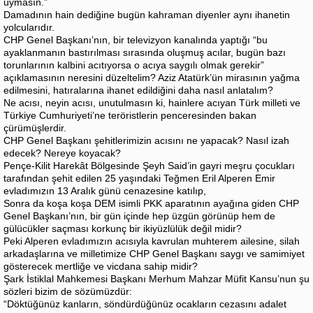
uymasın.”
Damadının hain dediğine bugün kahraman diyenler aynı ihanetin
yolcularıdır.
CHP Genel Başkanı’nın, bir televizyon kanalında yaptığı “bu
ayaklanmanın bastırılması sırasında oluşmuş acılar, bugün bazı
torunlarının kalbini acıtıyorsa o acıya saygılı olmak gerekir”
açıklamasının neresini düzeltelim? Aziz Atatürk’ün mirasının yağma
edilmesini, hatıralarına ihanet edildiğini daha nasıl anlatalım?
Ne acısı, neyin acısı, unutulmasın ki, hainlere acıyan Türk milleti ve
Türkiye Cumhuriyeti’ne teröristlerin penceresinden bakan
çürümüşlerdir.
CHP Genel Başkanı şehitlerimizin acısını ne yapacak? Nasıl izah
edecek? Nereye koyacak?
Pençe-Kilit Harekât Bölgesinde Şeyh Said’in gayri meşru çocukları
tarafından şehit edilen 25 yaşındaki Teğmen Eril Alperen Emir
evladımızın 13 Aralık günü cenazesine katılıp,
Sonra da koşa koşa DEM isimli PKK aparatının ayağına giden CHP
Genel Başkanı’nın, bir gün içinde hep üzgün görünüp hem de
gülücükler saçması korkunç bir ikiyüzlülük değil midir?
Peki Alperen evladımızın acısıyla kavrulan muhterem ailesine, silah
arkadaşlarına ve milletimize CHP Genel Başkanı saygı ve samimiyet
gösterecek mertliğe ve vicdana sahip midir?
Şark İstiklal Mahkemesi Başkanı Merhum Mahzar Müfit Kansu’nun şu
sözleri bizim de sözümüzdür:
“Döktüğünüz kanların, söndürdüğünüz ocakların cezasını adalet