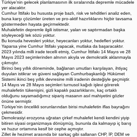
Türkiye’nin gelecek planlamasının ilk sıralarında depremle mücadele
yer alacaktır.
Cumhur İttifakı bu hususta proje bazlı, risk ve tehditleri analiz eden,
buna karşı çözümler üreten ve pro-aktif hazırlıklarını hiçbir tavsama
göstermeden hayata geçirmektedir.
Muhalefetin depremle ilgili istismar, yalan ve saptırmadan başka
söyleyeceği tek sözü yoktur.
Bu konuda hevesleri yoktur, heyecanları yoktur, hedefleri yoktur.
Yaparsa yine Cumhur İttifakı yapacak, mutlaka da başaracaktır.
2023 yılında milli irade tecelli etmiş, Cumhur İttifakı 14 Mayıs ve 28
Mayıs 2023 seçimlerinden alnının akıyla ve demokratik aklanmayla
çıkmıştır.
Birinci beş yıllık döneminde, bağlanan umutları karşılayan, ihtiyaç
duyulan istikrar ve güveni sağlayan Cumhurbaşkanlığı Hükümet
Sistemi ikinci beş yıllık devresine milli iradenin desteğiyle geçmiştir.
14 Mayıs ve 28 Mayıs seçimleri turnusol kağıdı işlevi görerek
muhalefetin tükenişini, gizli kapaklı pazarlıklarını, kaç ortaklı
olduğunu sayamadığımız sipariş masanın asıl mahiyetini gözler
önüne sermiştir.
Türkiye’nin öncelikli sorunlarından birisi muhalefetin iflas bayrağını
çekmesidir.
Demokrasiyi erozyona uğratan çirkef muhalefet kendi kendini yiyip
bitiren siyasi organizmaya dönüşmüş, bununla da kalmayıp iç barış
ve huzur ortamına kesif bir cephe açmıştır.
Zillet ile hezimet arasında bir sarkaç gibi sallanan CHP, İP, DEM ve