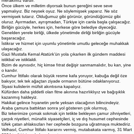
merakımız vardır.
Önce ülkem ve milletim diyorsak bunun gereğini seve seve
yapmalıyız. Biz neysek oyuz. Ne söylemişsek yaparız. Ne söz
vermişsek tutarız. Olduğumuz gibi görünür, göründüğümüz gibi
oluruz. Ayırmadan, ayrışmadan, Türkiye için canla başla çalışacağız.
Birliğin gücüyle, herkes için, herkese göre belediye diyeceğiz.
Genelden yerele birliği, ülkede yönetimde dirliği birliğin gücüyle
başaracağız.
İstikrar ve hizmet için uyumlu yönetimle umutlu geleceğe muhakkak
ulaşacağız.
Gazi Mustafa Kemal Atatürk’ün yola çıkarken ilk gündem maddesi
istikbal ve istiklaldi.
Bizim de aynısıdır, hiç kimse fıtrat değişir sanmamalıdır, bu kan, yine
o kandır.
Cumhur İttifakı olarak büyük resme kafa yoruyor, kabuğa değil öze
bakıyor, tek tek ağaçtan ziyade ormanın bütüne odaklanıyoruz.
Siyasi kulislerin müfsit akıntısına kapalıyız.
Küfürden daha şiddetli olan fitne akınına hazırlıklıyız ve bağışıklık
kazanmış haldeyiz.
Hakikat gelince hıyanetin yerle yeksan olacağının bilincindeyiz.
Araba çamura battıktan sonra yol gösteren çok olurmuş,
Biz tekerimize çomak sokmak için tetikte bekleyen çamur zihniyetleri,
çarpık niyetleri, münafık siyasetçileri, iç ve dış husumet cephesinde
tüfek çatan ahlaksızları her cephede bozguna uğratmaya muktediriz.
Velhasıl, Cumhur İttifakı kararını vermiş, mutabakata varmış, 31 Mart