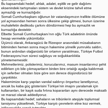
Bu kapsamdaki hedef; ahlak, adalet, eşitlik ve gelir dağılımı
eksenindeki tartışmaları sistem ve devlet krizine tahvil etme
aymazlığı ve kurnazlığıdır.
Somali Cumhurbaşkanı oğlunun bir vatandaşımızın trafikte ölümüne
yol açmasından hemen sonra ülkesine çekip gitmesi, bunun üzerine
muhalefetin dedikodu çarkını döndürmesi hep bu aymazlık ve
kurnazlığa destektir.
Elbette Somali Cumhurbaşkanı’nın oğlu Türk adaletinin önünde
hesap vermekle yükümlüdür.
Üçüncü olarak, Ankaragücü ile Rizespor arasındaki müsabakanın
bitiminden hemen sonra maçın hakemine yönelik yumruklu saldırı,
bunun ardından olağanüstü bir ortamın yaratılması, Türkiye Futbol
Federasyonu’nun süreci sağduyu ve soğukkanlılıkla
yönetememesidir.
Mehmetlerimiz, polislerimiz, korucularımız, masum insanlarımız şehit
edilirken çıtı bile çıkmayanların birden bire ortalığı ayağa kaldırmak
için seferber olmaları bize göre son derece düşündürücü bir
çarpıklıktır.
Hakemimize karşı yapılan vandal saldırıyı önşartsız lanetliyoruz,
ancak bu kaba güç gösterisini Türkiye’nin imajını yaralamak için
kullananları, bir kaşık suda fırtına koparanları aynı derecede maksatlı
ve marazi olarak addediyoruz.
Bu kapsamdaki hedef; sahaların ve tribünlerin ateşiyle toplumsal
tansiyonu yükseltmek, Türkiye karşıtı çevrelerin eline koz vermek,
istikrarsızlığa çanak tutmaktır.