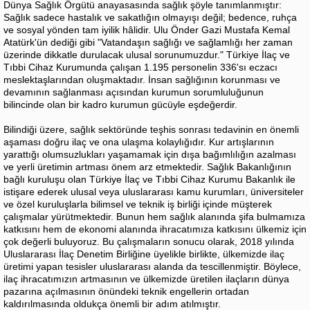
Dünya Sağlık Örgütü anayasasında sağlık şöyle tanımlanmıştır:
Sağlık sadece hastalık ve sakatlığın olmayışı değil; bedence, ruhça
ve sosyal yönden tam iyilik hâlidir. Ulu Önder Gazi Mustafa Kemal
Atatürk'ün dediği gibi "Vatandaşın sağlığı ve sağlamlığı her zaman
üzerinde dikkatle durulacak ulusal sorunumuzdur." Türkiye İlaç ve
Tıbbi Cihaz Kurumunda çalışan 1.195 personelin 336'sı eczacı
meslektaşlarından oluşmaktadır. İnsan sağlığının korunması ve
devamının sağlanması açısından kurumun sorumluluğunun
bilincinde olan bir kadro kurumun gücüyle eşdeğerdir.
Bilindiği üzere, sağlık sektöründe teşhis sonrası tedavinin en önemli
aşaması doğru ilaç ve ona ulaşma kolaylığıdır. Kur artışlarının
yarattığı olumsuzlukları yaşamamak için dışa bağımlılığın azalması
ve yerli üretimin artması önem arz etmektedir. Sağlık Bakanlığının
bağlı kuruluşu olan Türkiye İlaç ve Tıbbi Cihaz Kurumu Bakanlık ile
istişare ederek ulusal veya uluslararası kamu kurumları, üniversiteler
ve özel kuruluşlarla bilimsel ve teknik iş birliği içinde müşterek
çalışmalar yürütmektedir. Bunun hem sağlık alanında şifa bulmamıza
katkısını hem de ekonomi alanında ihracatımıza katkısını ülkemiz için
çok değerli buluyoruz. Bu çalışmaların sonucu olarak, 2018 yılında
Uluslararası İlaç Denetim Birliğine üyelikle birlikte, ülkemizde ilaç
üretimi yapan tesisler uluslararası alanda da tescillenmiştir. Böylece,
ilaç ihracatımızın artmasının ve ülkemizde üretilen ilaçların dünya
pazarına açılmasının önündeki teknik engellerin ortadan
kaldırılmasında oldukça önemli bir adım atılmıştır.