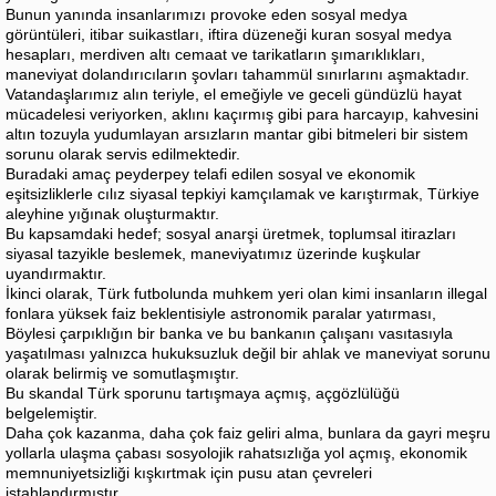
Bunun yanında insanlarımızı provoke eden sosyal medya
görüntüleri, itibar suikastları, iftira düzeneği kuran sosyal medya
hesapları, merdiven altı cemaat ve tarikatların şımarıklıkları,
maneviyat dolandırıcıların şovları tahammül sınırlarını aşmaktadır.
Vatandaşlarımız alın teriyle, el emeğiyle ve geceli gündüzlü hayat
mücadelesi veriyorken, aklını kaçırmış gibi para harcayıp, kahvesini
altın tozuyla yudumlayan arsızların mantar gibi bitmeleri bir sistem
sorunu olarak servis edilmektedir.
Buradaki amaç peyderpey telafi edilen sosyal ve ekonomik
eşitsizliklerle cılız siyasal tepkiyi kamçılamak ve karıştırmak, Türkiye
aleyhine yığınak oluşturmaktır.
Bu kapsamdaki hedef; sosyal anarşi üretmek, toplumsal itirazları
siyasal tazyikle beslemek, maneviyatımız üzerinde kuşkular
uyandırmaktır.
İkinci olarak, Türk futbolunda muhkem yeri olan kimi insanların illegal
fonlara yüksek faiz beklentisiyle astronomik paralar yatırması,
Böylesi çarpıklığın bir banka ve bu bankanın çalışanı vasıtasıyla
yaşatılması yalnızca hukuksuzluk değil bir ahlak ve maneviyat sorunu
olarak belirmiş ve somutlaşmıştır.
Bu skandal Türk sporunu tartışmaya açmış, açgözlülüğü
belgelemiştir.
Daha çok kazanma, daha çok faiz geliri alma, bunlara da gayri meşru
yollarla ulaşma çabası sosyolojik rahatsızlığa yol açmış, ekonomik
memnuniyetsizliği kışkırtmak için pusu atan çevreleri
iştahlandırmıştır.