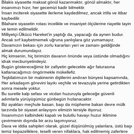
Bilakis siyasette maksat gönül kazanmaktır, gönül almaktır, her
insanımızı hızır, her gecemizi kadir bilmektir.
İnsan inciterek siyasette ilerleme kaydedilmez, ancak irtifa ve itibar
kaybedilir.
Bilahare siyasetin rotası incelikle ve insaniyet ölçülerine riayetle tayin
ve temin edilmelidir.
Milliyetçi-Ülkücü Hareket’in yaptığı da, yapacağı da aynen budur.
Ancak sırf kaybetmemek uğruna yanlışlara göz yumamayız.
Davamızın bekası için zorlu kararları yeri ve zamanı geldiğinde
almak durumundayız.
Hiç kimsenin, hiç birimizin davanın önünde veya üstünde olmadığını
idrak mecburiyetindeyiz.
Bugün göstereceğimiz bir zafiyetin gelecekte ağır faturasına
katlanacağımızı öngörmekle mükellefiz.
Teşkilatımızın bir makinenin dişlilerini andıran bünyesi kapsamında,
Her arkadaşım görevini layıkı veçhile ve tevazuyla yerine getirdikten
sonra mesele yoktur.
Bu suretle kalp sefası ve vicdan huzuruyla geleceğe güvenli
adımlarla yürüyüşümüz günbegün hızlanacaktır.
Biz ayakları meçhule basan, başı da müpheme bakan devre mülk
tarzında bir siyaset anlayışını elimizin tersiyle itiyoruz.
İnsanımızın kalbindeki kapalı ve bulutlu havayı huzur iklimine
çevirmenin dışında bir arzu taşımıyoruz.
Dava ve iddia sahipleri olarak, güzel düşünülmüş yalanlara, üstü başı
temiz kepazeliklere, teselli veren nifaklara, hak edilmemiş zaferlere