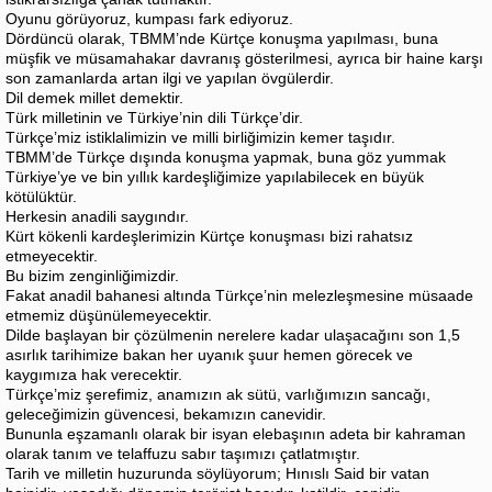
Oyunu görüyoruz, kumpası fark ediyoruz.
Dördüncü olarak, TBMM’nde Kürtçe konuşma yapılması, buna
müşfik ve müsamahakar davranış gösterilmesi, ayrıca bir haine karşı
son zamanlarda artan ilgi ve yapılan övgülerdir.
Dil demek millet demektir.
Türk milletinin ve Türkiye’nin dili Türkçe’dir.
Türkçe’miz istiklalimizin ve milli birliğimizin kemer taşıdır.
TBMM’de Türkçe dışında konuşma yapmak, buna göz yummak
Türkiye’ye ve bin yıllık kardeşliğimize yapılabilecek en büyük
kötülüktür.
Herkesin anadili saygındır.
Kürt kökenli kardeşlerimizin Kürtçe konuşması bizi rahatsız
etmeyecektir.
Bu bizim zenginliğimizdir.
Fakat anadil bahanesi altında Türkçe’nin melezleşmesine müsaade
etmemiz düşünülemeyecektir.
Dilde başlayan bir çözülmenin nerelere kadar ulaşacağını son 1,5
asırlık tarihimize bakan her uyanık şuur hemen görecek ve
kaygımıza hak verecektir.
Türkçe’miz şerefimiz, anamızın ak sütü, varlığımızın sancağı,
geleceğimizin güvencesi, bekamızın canevidir.
Bununla eşzamanlı olarak bir isyan elebaşının adeta bir kahraman
olarak tanım ve telaffuzu sabır taşımızı çatlatmıştır.
Tarih ve milletin huzurunda söylüyorum; Hınıslı Said bir vatan