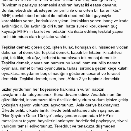
“Kıvılcımın parlayıp sönmesini andıran hayat iki esasa dayanır.
Bunlar, ebedi olmak isteyen bir pırıltı ile onu örten bir karanlıktır.”
MHP, devleti ebed müddet ile milleti ebed müddet gayesiyle
karanlıkları yaran, korkulukları yıkan, korkakları yenen inanç ve irade
aydınlığıdır. Bu aydınlığı diri tutan, hatta sürekli körükleyen güç
kaynağı MHP’nin fazilet ve fedakârlıkla ihata edilmiş teşkilat yapısı,
tarihi bir miras olan teşkilatçı vasfıdır.
Teşkilat demek; gören göz, işiten kulak, konuşan dil, hisseden vicdan,
dokunan el demektir. Teşkilat demek; kapalı bir kitabın iki sahifesi
gibi, tek fikir, tek ağız, birbirini tamamlayan tek mesaj demektir.
Teşkilat demek, davasının namusunu kendi namusu bilip namert
oyunlara, nimet bilmez oyunculara, tarlası sırtında gezen keçe külahlı
oynaklara meydanın boş olmadığını gösteren cesaret ve feraset
demektir. Teşkilat demek; sen, ben, A’dan Z’ye hepimiz demektir.
Sizler yurdumun her köşesinde halkımızın vuran nabzını
avuçlarınızda tutuyorsunuz. Buna devam ediniz. Anadolu’nun tüm
güzelliklerini, insanımızın tüm özelliklerini yudum yudum içinize çekip
yokuşları aşıyor, yolunuzu açıyorsunuz. Asla geriye bakmayınız.
Ülkede birlik, ülküde birlik, ilkede birlik istikametinden şaşmadan;
“Her Şeyden Önce Türkiye” anlayışından sapmadan MHP’nin
mesajlarını taşıyor, hayallerini anlatıyor, hedeflerini paylaşıyor, siyasi
varlığını temsil ediyorsunuz. Tereddüt ve tenakuza düşmeden