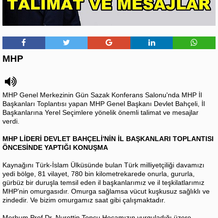
MHP
MHP Genel Merkezinin Gün Sazak Konferans Salonu'nda MHP İl
Başkanları Toplantısı yapan MHP Genel Başkanı Devlet Bahçeli, İl
Başkanlarına Yerel Seçimlere yönelik önemli talimat ve mesajlar
verdi.
MHP LİDERİ DEVLET BAHÇELİ'NİN İL BAŞKANLARI TOPLANTISI
ÖNCESİNDE YAPTIĞI KONUŞMA
Kaynağını Türk-İslam Ülküsünde bulan Türk milliyetçiliği davamızı
yedi bölge, 81 vilayet, 780 bin kilometrekarede onurla, gururla,
gürbüz bir duruşla temsil eden il başkanlarımız ve il teşkilatlarımız
MHP’nin omurgasıdır. Omurga sağlamsa vücut kuşkusuz sağlıklı ve
zindedir. Ve bizim omurgamız saat gibi çalışmaktadır.
Merhum Prof.Dr. Nurettin Topçu Hocamızın vurguladığı üzere,