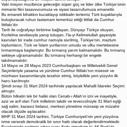
Vaki misyon mucibince geleceğin süper güç ve lider ülke Türkiye’sinin
mimarisi fikri tasavvurumuza ve siyasi tasarrufumuza emanettir.
Bu emaneti bihakkın kucaklayıp istikbalin tertemiz Türk kuşaklarıyla
buluşturacak ruhun tastamam temerküz ettiği ittifak da Cumhur
İttifakı’dır.
Tarih ile coğrafyayı birbirine bağlayan, Dünyayı Türkçe okuyan,
Kızılelma sevdasıyla yanıp tutuşan, İ’la-yi Kelimetullah gayesiyle
kavrulan bir irade cumhur namıyla sivrilmiş, Türkiye’nin, mazlum
toplumların, Türk ve İslam yurtlarının umudu ve ufku mertebesine
tırmanmaya başlamıştır. Bu tırmanış yarım kalmamalıdır. Bu tırmanış
sekteye uğramamalıdır. Bu tırmanış herhangi bir engele
takılmamalıdır.
14 Mayıs ve 28 Mayıs 2023 Cumhurbaşkanı ve Milletvekili Genel
Seçimleriyle yasama ve yürütme Cumhur İttifakı’nın müessir ve
münhasır kazanımlarıyla tezahür etmiş, böylelikle yeni yüzyılın ilk
harcı karılmıştır.
Şimdi sırayı 31 Mart 2024 tarihinde yapılacak Mahalli İdareler Seçimi
almıştır.
Bütün hilkatin tek bir haliki olan Cenab-ı Allah’ın izni ve inayetiyle,
aziz ve arif olan Türk milletinin takdir ve teveccühüyle 31 Mart eşiği
sağ salim, kazasız belasız, merkezi yönetime münasip ve müzahir
olacak ölçüde aşılacaktır.
MHP 31 Mart 2024 tarihini, Türkiye Cumhuriyeti’nin yeni yüzyılına
ivme verecek demokratik bir sınır hattı olarak değerlendirmektedir.
Evvelemirde partimiz adına şunu ifade etmeliyim ki; AK Parti’yle