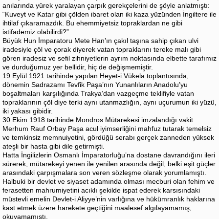
anılarında yürek yaralayan çarpık gerekçelerini de şöyle anlatmıştı:
“Kuveyt ve Katar gibi çölden ibaret olan iki kaza yüzünden İngiltere ile
ihtilaf çıkaramazdık. Bu ehemmiyetsiz topraklardan ne gibi
istifademiz olabilirdi?”
Büyük Hun İmparatoru Mete Han’ın çakıl taşına sahip çıkan ulvi
iradesiyle çöl ve çorak diyerek vatan topraklarını tereke malı gibi
gören iradesiz ve sefil zihniyetlerin ayrım noktasında elbette tarafımız
ve durduğumuz yer bellidir, hiç de değişmemiştir.
19 Eylül 1921 tarihinde yapılan Heyet-i Vükela toplantısında,
dönemin Sadrazamı Tevfik Paşa’nın Yunanlıların Anadolu’yu
boşaltmaları karşılığında Trakya’dan vazgeçme teklifiyle vatan
topraklarının çöl diye terki aynı utanmazlığın, aynı uçurumun iki yüzü,
iki yakası gibidir.
30 Ekim 1918 tarihinde Mondros Mütarekesi imzalandığı vakit
Merhum Rauf Orbay Paşa acul iyimserliğini mahfuz tutarak temelsiz
ve temkinsiz memnuiyetini, gördüğü serabı gerçek zanneden yüksek
ateşli bir hasta gibi dile getirmişti.
Hatta İngilizlerin Osmanlı İmparatorluğu’na dostane davrandığını ileri
sürerek, mütarekeyi yenen ile yenilen arasında değil, belki eşit güçler
arasındaki çarpışmalara son veren sözleşme olarak yorumlamıştı.
Halbuki bir devlet ve siyaset adamında olması mecburi olan fehim ve
ferasetten mahrumiyetini acıklı şekilde ispat ederek karsısındaki
müstevli emelin Devlet-i Aliyye’nin varlığına ve hükümranlık haklarına
kast etmek üzere harekete geçtiğini maalesef algılayamamış,
okuyamamıştı.