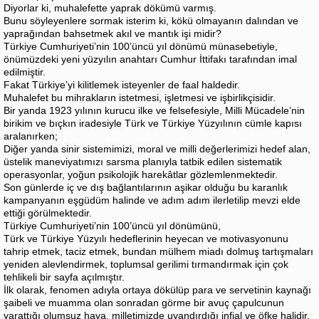
Diyorlar ki, muhalefette yaprak dökümü varmış.
Bunu söyleyenlere sormak isterim ki, kökü olmayanın dalından ve
yaprağından bahsetmek akıl ve mantık işi midir?
Türkiye Cumhuriyeti’nin 100’üncü yıl dönümü münasebetiyle,
önümüzdeki yeni yüzyılın anahtarı Cumhur İttifakı tarafından imal
edilmiştir.
Fakat Türkiye’yi kilitlemek isteyenler de faal haldedir.
Muhalefet bu mihrakların istetmesi, işletmesi ve işbirlikçisidir.
Bir yanda 1923 yılının kurucu ilke ve felsefesiyle, Milli Mücadele’nin
birikim ve bıçkın iradesiyle Türk ve Türkiye Yüzyılının cümle kapısı
aralanırken;
Diğer yanda sinir sistemimizi, moral ve milli değerlerimizi hedef alan,
üstelik maneviyatımızı sarsma planıyla tatbik edilen sistematik
operasyonlar, yoğun psikolojik harekâtlar gözlemlenmektedir.
Son günlerde iç ve dış bağlantılarının aşikar olduğu bu karanlık
kampanyanın eşgüdüm halinde ve adım adım ilerletilip mevzi elde
ettiği görülmektedir.
Türkiye Cumhuriyeti’nin 100’üncü yıl dönümünü,
Türk ve Türkiye Yüzyılı hedeflerinin heyecan ve motivasyonunu
tahrip etmek, taciz etmek, bundan mülhem miadı dolmuş tartışmaları
yeniden alevlendirmek, toplumsal gerilimi tırmandırmak için çok
tehlikeli bir sayfa açılmıştır.
İlk olarak, fenomen adıyla ortaya dökülüp para ve servetinin kaynağı
şaibeli ve muamma olan sonradan görme bir avuç çapulcunun
yarattığı olumsuz hava, milletimizde uyandırdığı infial ve öfke halidir.