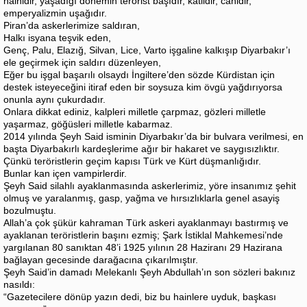
hainidir, yaşadığı dönemin terörist başıdır, katildir, canidir,
emperyalizmin uşağıdır.
Piran’da askerlerimize saldıran,
Halkı isyana teşvik eden,
Genç, Palu, Elazığ, Silvan, Lice, Varto işgaline kalkışıp Diyarbakır’ı
ele geçirmek için saldırı düzenleyen,
Eğer bu işgal başarılı olsaydı İngiltere’den sözde Kürdistan için
destek isteyeceğini itiraf eden bir soysuza kim övgü yağdırıyorsa
onunla aynı çukurdadır.
Onlara dikkat ediniz, kalpleri milletle çarpmaz, gözleri milletle
yaşarmaz, göğüsleri milletle kabarmaz.
2014 yılında Şeyh Said isminin Diyarbakır’da bir bulvara verilmesi, en
başta Diyarbakırlı kardeşlerime ağır bir hakaret ve saygısızlıktır.
Çünkü teröristlerin geçim kapısı Türk ve Kürt düşmanlığıdır.
Bunlar kan içen vampirlerdir.
Şeyh Said silahlı ayaklanmasında askerlerimiz, yöre insanımız şehit
olmuş ve yaralanmış, gasp, yağma ve hırsızlıklarla genel asayiş
bozulmuştu.
Allah’a çok şükür kahraman Türk askeri ayaklanmayı bastırmış ve
ayaklanan teröristlerin başını ezmiş; Şark İstiklal Mahkemesi’nde
yargılanan 80 sanıktan 48’i 1925 yılının 28 Haziranı 29 Hazirana
bağlayan gecesinde darağacına çıkarılmıştır.
Şeyh Said’in damadı Melekanlı Şeyh Abdullah’ın son sözleri bakınız
nasıldı:
“Gazetecilere dönüp yazın dedi, biz bu hainlere uyduk, başkası