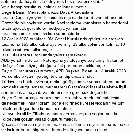
sehpasında hayatınızla ödeyerek hesap vereceksiniz.”
Ve o hesap sorulmuş, hainler sallandırılmıştır.
Değerli Basın Mensupları, Aziz Dava Arkadaşlarım,
İsrail’in Gazze’ye yönelik insanlık dışı saldırıları devam etmektedir.
Gazze’de bir soykırım vardır, Nazi toplama kamplarının benzerlerini
aratmayacak görüntüler medyaya yansımıştır.
İsrail masumları canlı kalkan yapmaktadır.
12 Aralık 2023 tarihinde BM Genel Kurulu’nda görüşülen ateşkes
tasarısına 153 ülke kabul oyu vermiş, 23 ülke çekimser kalmış, 10
ülkede red oyu kullanmıştır.
İsrail uluslararası toplumda yalnızlaşmaktadır.
ABD yönetimi de cani Netenyahu’yu eleştiriye başlamış, hükümet
değişikliğine ihtiyaç olduğunu üst perdeden açıklamıştır.
Sayın Cumhurbaşkanımızın, ABD Başkanı Biden ile 14 Aralık 2023
Perşembe akşamı yaptığı telefon diplomasisinde,
Türkiye’nin haklı tezlerini, makul görüşlerini ve yapıcı tutumunu bir
kez daha vurgulaması, muhatabını Gazze’deki insani felaketle ilgili
sorumluluk almaya davet etmesi bize göre çok değerlidir.
Sayın Cumhurbaşkanımızın sesine kulak vermek, mücadelesini
desteklemek, insani dramı sona erdirmek küresel vicdanın ve tüm
ülkelerin ilk gündem konusu olmalıdır.
Nihayet İsrail ile Filistin arasında derhal ateşkes sağlanmalıdır.
İki devletli çözüm vasatı oluşturulmalıdır.
Çocuklar ölmesin diyorum, mazlumlar ölmesin diyorum, barış, huzur
ve istikrar hem bölgemize, hem de dünyaya hakim olsun