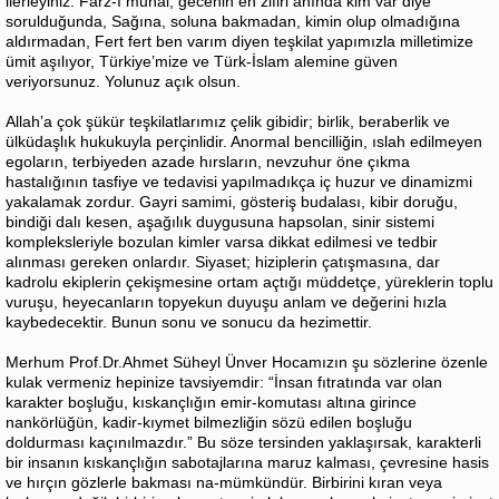
ilerleyiniz. Farz-ı muhal, gecenin en zifiri anında kim var diye
sorulduğunda, Sağına, soluna bakmadan, kimin olup olmadığına
aldırmadan, Fert fert ben varım diyen teşkilat yapımızla milletimize
ümit aşılıyor, Türkiye’mize ve Türk-İslam alemine güven
veriyorsunuz. Yolunuz açık olsun.
Allah’a çok şükür teşkilatlarımız çelik gibidir; birlik, beraberlik ve
ülküdaşlık hukukuyla perçinlidir. Anormal bencilliğin, ıslah edilmeyen
egoların, terbiyeden azade hırsların, nevzuhur öne çıkma
hastalığının tasfiye ve tedavisi yapılmadıkça iç huzur ve dinamizmi
yakalamak zordur. Gayri samimi, gösteriş budalası, kibir doruğu,
bindiği dalı kesen, aşağılık duygusuna hapsolan, sinir sistemi
kompleksleriyle bozulan kimler varsa dikkat edilmesi ve tedbir
alınması gereken onlardır. Siyaset; hiziplerin çatışmasına, dar
kadrolu ekiplerin çekişmesine ortam açtığı müddetçe, yüreklerin toplu
vuruşu, heyecanların topyekun duyuşu anlam ve değerini hızla
kaybedecektir. Bunun sonu ve sonucu da hezimettir.
Merhum Prof.Dr.Ahmet Süheyl Ünver Hocamızın şu sözlerine özenle
kulak vermeniz hepinize tavsiyemdir: “İnsan fıtratında var olan
karakter boşluğu, kıskançlığın emir-komutası altına girince
nankörlüğün, kadir-kıymet bilmezliğin sözü edilen boşluğu
doldurması kaçınılmazdır.” Bu söze tersinden yaklaşırsak, karakterli
bir insanın kıskançlığın sabotajlarına maruz kalması, çevresine hasis
ve hırçın gözlerle bakması na-mümkündür. Birbirini kıran veya