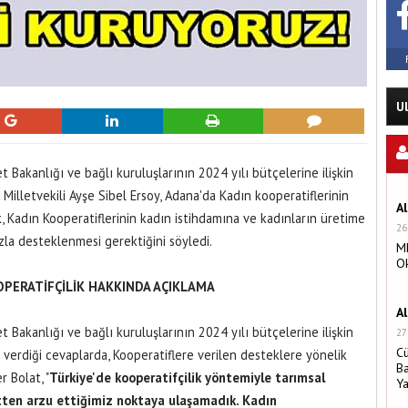
U
akanlığı ve bağlı kuruluşlarının 2024 yılı bütçelerine ilişkin
lletvekili Ayşe Sibel Ersoy, Adana'da Kadın kooperatiflerinin
A
ek, Kadın Kooperatiflerinin kadın istihdamına ve kadınların üretime
26
azla desteklenmesi gerektiğini söyledi.
MH
O
PERATİFÇİLİK HAKKINDA AÇIKLAMA
A
akanlığı ve bağlı kuruluşlarının 2024 yılı bütçelerine ilişkin
27
C
 verdiği cevaplarda, Kooperatiflere verilen desteklere yönelik
Ba
 Bolat, "
Türkiye'de kooperatifçilik yöntemiyle tarımsal
Y
tten arzu ettiğimiz noktaya ulaşamadık. Kadın