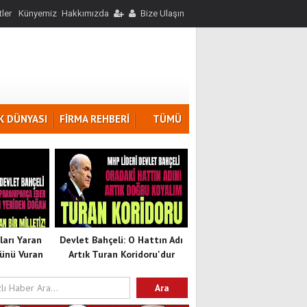
ler
Künyemiz
Hakkımızda
Bize Ulaşın
K DÜNYASI
FİRMA REHBERİ
TÜMÜ
ları Yaran
Devlet Bahçeli: O Hattın Adı
ünü Vuran
Artık Turan Koridoru'dur