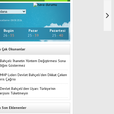
celleme: 08.08.2026
Bugün
Pazar
Pazartesi
26
-
35
25
-
39
25
-
40
n Çok Okunanlar
Bahçeli: İhanetin Yöntem Değiştirmesi Sona
diğini Göstermez
MHP Lideri Devlet Bahçeli'den Dikkat Çeken
brıs Çağrısı
Devlet Bahçeli'den Uyarı: Türkiye'nin
erjisini Tüketmeyin
n Son Eklenenler