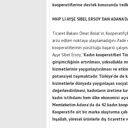
kooperatiflerine destek konusunda tedbir
MHP'Lİ AYŞE SİBEL ERSOY'DAN ADANA'
Ticaret Bakanı Ömer Bolat'ın, Kooperatifçi
arzu edilen noktaya ulaşılamadığını ifad
kooperatiflerinin yürüttüğü başarılı çalış
Ayşe Sibel Ersoy, ''
Kadın kooperatifleri Tü
girişimciliğinin artırılması, yoksullukla 
hizmetlerinin yaygınlaştırılması ve etkin
potansiyel taşımaktadır. Türkiye'de de ka
hizmetlerle dünyada yaygınlaşan sosyal k
değerlendirilmesi, kadınların üretime ka
kadın istihdamı hem ülke ekonomisi açıs
Memleketim Adana'da da 42 kadın kooper
Kooperatife ait bir marka oluşturma çaba
İnşallah, yöresel ürünlerle dış ticarette