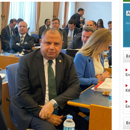
Gün
E
Er
Kı
En
E