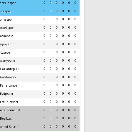
0
0
0
0
0
0
amsunspor
0
0
0
0
0
0
izespor
0
0
0
0
0
0
onyaspor
0
0
0
0
0
0
ocaelispor
0
0
0
0
0
0
asımpaşa
0
0
0
0
0
0
aşakşehir
0
0
0
0
0
0
öztepe
0
0
0
0
0
0
Alanyaspor
0
0
0
0
0
0
Gaziantep FK
0
0
0
0
0
0
Galatasaray
0
0
0
0
0
0
Fenerbahçe
0
0
0
0
0
0
Eyüpspor
0
0
0
0
0
0
Erzurumspor
0
0
0
0
0
0
Arca Çorum FK
0
0
0
0
0
0
Beşiktaş
0
0
0
0
0
0
Amed Sportif