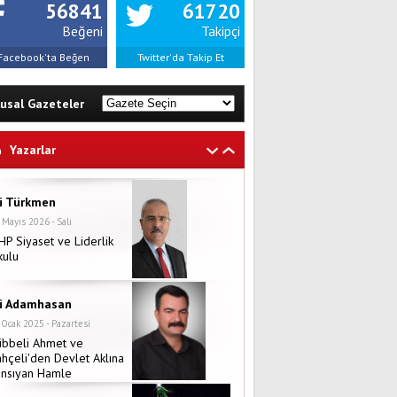
56841
61720
Beğeni
Takipçi
Facebook'ta Beğen
Twitter'da Takip Et
lusal Gazeteler
Yazarlar
li Türkmen
 Mayıs 2026 - Salı
P Siyaset ve Liderlik
kulu
li Adamhasan
 Ocak 2025 - Pazartesi
übbeli Ahmet ve
hçeli'den Devlet Aklına
ansıyan Hamle