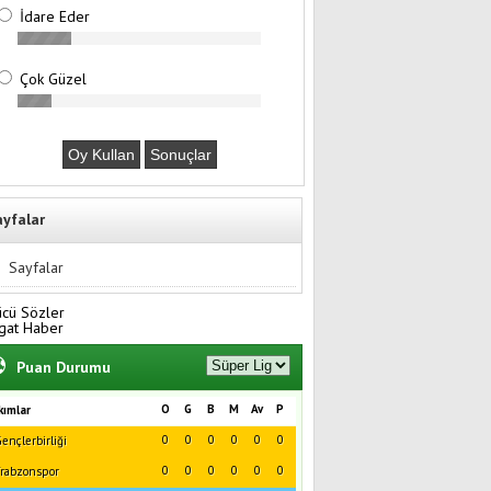
İdare Eder
Çok Güzel
ayfalar
Sayfalar
ücü Sözler
gat Haber
Puan Durumu
O
G
B
M
Av
P
kımlar
0
0
0
0
0
0
ençlerbirliği
0
0
0
0
0
0
rabzonspor