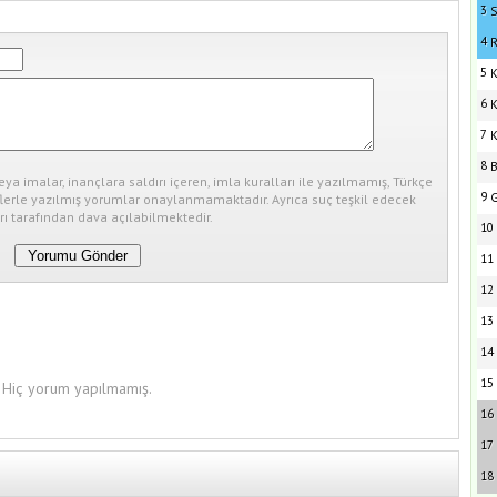
3
S
4
R
5
K
6
K
7
K
8
B
eya imalar, inançlara saldırı içeren, imla kuralları ile yazılmamış, Türkçe
9
G
erle yazılmış yorumlar onaylanmamaktadır. Ayrıca suç teşkil edecek
ı tarafından dava açılabilmektedir.
10
11
12
13
14
15
Hiç yorum yapılmamış.
16
17
18