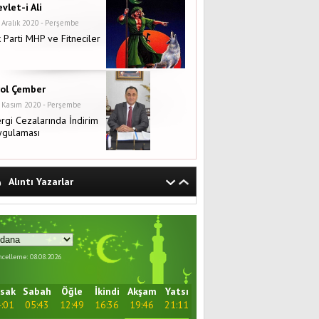
vlet-i Ali
 Aralık 2020 - Perşembe
 Parti MHP ve Fitneciler
rol Çember
 Kasım 2020 - Perşembe
rgi Cezalarında İndirim
ygulaması
Alıntı Yazarlar
celleme: 08.08.2026
sak
Sabah
Öğle
İkindi
Akşam
Yatsı
:01
05:43
12:49
16:36
19:46
21:11