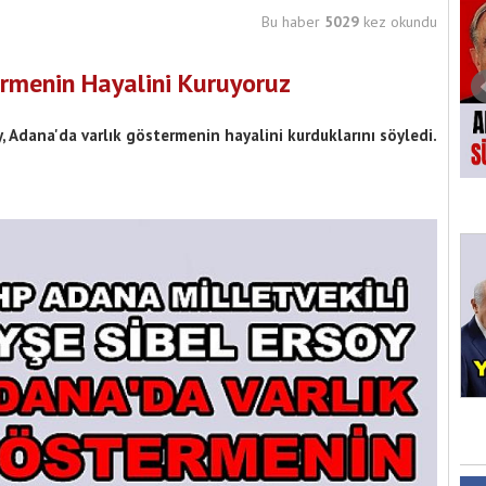
Bu haber
5029
kez okundu
ermenin Hayalini Kuruyoruz
, Adana'da varlık göstermenin hayalini kurduklarını söyledi.