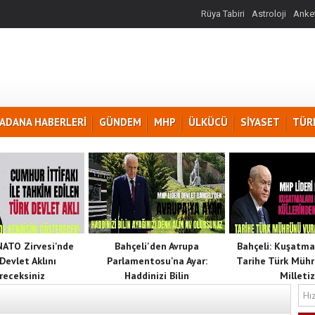
Rüya Tabiri
Astroloji
Anket
ADANA HABERLERİ
GÜNDEM
MHP
ÜLKÜCÜ
SİYASET
TÜR
 NATO Zirvesi'nde
Bahçeli'den Avrupa
Bahçeli: Kuşatma
Devlet Aklını
Parlamentosu'na Ayar:
Tarihe Türk Mühr
receksiniz
Haddinizi Bilin
Milletiz