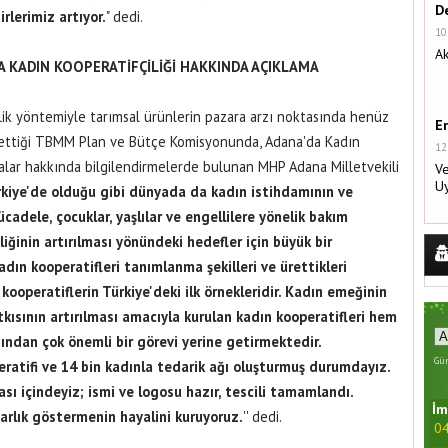
De
lerimiz artıyor.
" dedi.
10
Ak
DA KADIN KOOPERATİFÇİLİĞİ HAKKINDA AÇIKLAMA
lik yöntemiyle tarımsal ürünlerin pazara arzı noktasında henüz
E
e ettiği TBMM Plan ve Bütçe Komisyonunda, Adana'da Kadın
12
malar hakkında bilgilendirmelerde bulunan MHP Adana Milletvekili
Ve
U
rkiye'de olduğu gibi dünyada da kadın istihdamının ve
mücadele, çocuklar, yaşlılar ve engellilere yönelik bakım
liğinin artırılması yönündeki hedefler için büyük bir
dın kooperatifleri tanımlanma şekilleri ve ürettikleri
ooperatiflerin Türkiye'deki ilk örnekleridir. Kadın emeğinin
tkısının artırılması amacıyla kurulan kadın kooperatifleri hem
ından çok önemli bir görevi yerine getirmektedir.
Gün
atifi ve 14 bin kadınla tedarik ağı oluşturmuş durumdayız.
sı içindeyiz; ismi ve logosu hazır, tescili tamamlandı.
İm
 varlık göstermenin hayalini kuruyoruz.
'' dedi.
04