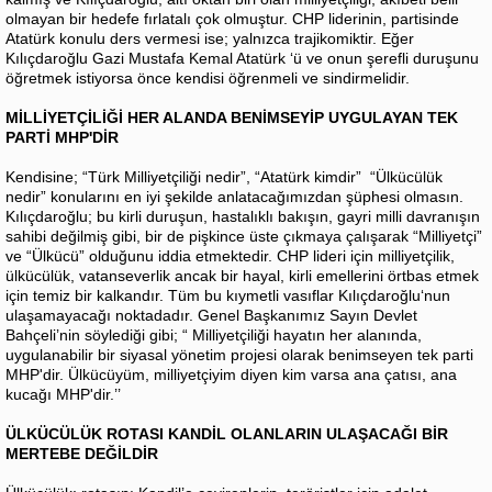
olmayan bir hedefe fırlatalı çok olmuştur. CHP liderinin, partisinde
Atatürk konulu ders vermesi ise; yalnızca trajikomiktir. Eğer
Kılıçdaroğlu Gazi Mustafa Kemal Atatürk ‘ü ve onun şerefli duruşunu
öğretmek istiyorsa önce kendisi öğrenmeli ve sindirmelidir.
MİLLİYETÇİLİĞİ HER ALANDA BENİMSEYİP UYGULAYAN TEK
PARTİ MHP'DİR
Kendisine; “Türk Milliyetçiliği nedir”, “Atatürk kimdir” “Ülkücülük
nedir” konularını en iyi şekilde anlatacağımızdan şüphesi olmasın.
Kılıçdaroğlu; bu kirli duruşun, hastalıklı bakışın, gayri milli davranışın
sahibi değilmiş gibi, bir de pişkince üste çıkmaya çalışarak “Milliyetçi”
ve “Ülkücü” olduğunu iddia etmektedir. CHP lideri için milliyetçilik,
ülkücülük, vatanseverlik ancak bir hayal, kirli emellerini örtbas etmek
için temiz bir kalkandır. Tüm bu kıymetli vasıflar Kılıçdaroğlu‘nun
ulaşamayacağı noktadadır. Genel Başkanımız Sayın Devlet
Bahçeli’nin söylediği gibi; “ Milliyetçiliği hayatın her alanında,
uygulanabilir bir siyasal yönetim projesi olarak benimseyen tek parti
MHP'dir. Ülkücüyüm, milliyetçiyim diyen kim varsa ana çatısı, ana
kucağı MHP'dir.’’
ÜLKÜCÜLÜK ROTASI KANDİL OLANLARIN ULAŞACAĞI BİR
MERTEBE DEĞİLDİR