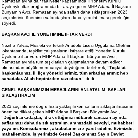
Ramazan ayına dair faaliyetler kapsamında İl Yönetim Kurulu
Üyeleriyle iftar proğramında bir araya gelen MHP Adana İl Başkanı
Bünyamin Avcı, Ramazan ayında safları daha sıklaştırırken 2023
seçimlerinin öneminin vatandaşlara daha iyi anlatılması gerektiğini
söyledi.
BAŞKAN AVCI İL YÖNETİMİNE İFTAR VERDİ
Nezihe Yalvaç Mesleki ve Teknik Anadolu Lisesi Uygulama Oteli’nin
lokantasında, teşkilat çalışmalarını istişare ettiği Yönetim Kurulu
Üyelerine iftar veren MHP Adana İl Başkanı Bünyamin Avcı,
Ramazan ayında tüm teşkilatların çalışmalarına devam ediyor
olmasından büyük memnuniyet duyduğunu belirterek, ''
Teşkilat
başkanlarımız, il, ilçe yöneticilerimiz, tüm arkadaşlarımız hep
sahadalar. Allah hepinizden razı olsun.
'' dedi.
GENEL BAŞKANIMIZIN MESAJLARINI ANLATALIM, SAFLARI
SIKLAŞTIRALIM
2023 seçimlerine doğru hızla yaklaşılırken safların sıklaştırılmasının
önemine dikkat çeken MHP Adana İl Başkanı Bünyamin Avcı,
''
Değerli arkadaşlar, idrak ettiğimiz mübarek ramazan ayında
saflarımızı daha da sıklaştıralım, aramızdaki sevgiyi, muhabbeti
yayalım. Komşularımızı, akrabalarımızı ziyaret edelim. Evimizde,
mahallemizde, iş yerimizde Genel Başkanımız Sayın Devlet