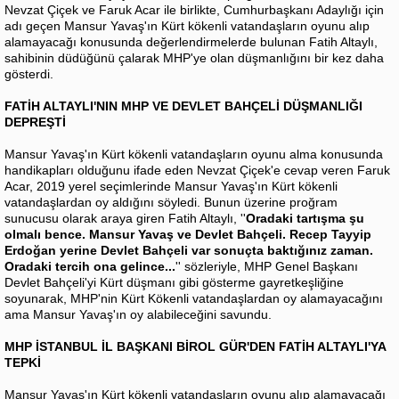
Nevzat Çiçek ve Faruk Acar ile birlikte, Cumhurbaşkanı Adaylığı için
adı geçen Mansur Yavaş'ın Kürt kökenli vatandaşların oyunu alıp
alamayacağı konusunda değerlendirmelerde bulunan Fatih Altaylı,
sahibinin düdüğünü çalarak MHP'ye olan düşmanlığını bir kez daha
gösterdi.
FATİH ALTAYLI'NIN MHP VE DEVLET BAHÇELİ DÜŞMANLIĞI
DEPREŞTİ
Mansur Yavaş'ın Kürt kökenli vatandaşların oyunu alma konusunda
handikapları olduğunu ifade eden Nevzat Çiçek'e cevap veren Faruk
Acar, 2019 yerel seçimlerinde Mansur Yavaş'ın Kürt kökenli
vatandaşlardan oy aldığını söyledi. Bunun üzerine proğram
sunucusu olarak araya giren Fatih Altaylı, ''
Oradaki tartışma şu
olmalı bence. Mansur Yavaş ve Devlet Bahçeli. Recep Tayyip
Erdoğan yerine Devlet Bahçeli var sonuçta baktığınız zaman.
Oradaki tercih ona gelince...
'' sözleriyle, MHP Genel Başkanı
Devlet Bahçeli'yi Kürt düşmanı gibi gösterme gayretkeşliğine
soyunarak, MHP'nin Kürt Kökenli vatandaşlardan oy alamayacağını
ama Mansur Yavaş'ın oy alabileceğini savundu.
MHP İSTANBUL İL BAŞKANI BİROL GÜR'DEN FATİH ALTAYLI'YA
TEPKİ
Mansur Yavaş'ın Kürt kökenli vatandaşların oyunu alıp alamayacağı