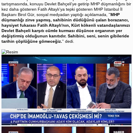
tartışmasında, konuyu Devlet Bahçeli'ye getirip MHP düşmanlığını bir
kez daha gösteren Fatih Altaylı'ya tepki gösteren MHP İstanbul İl
Başkanı Birol Gür, sosyal medyadan yaptığı açıklamada, ''
MHP
düşmanlığı zirve yapmış, sahibinin düdüğünü çalan borazancı,
haysiyet fukarası Fatih Altaylı'nın, Kürt kökenli vatandaşlarımızı
Devlet Bahçeli karşıtı cümle kurması düşünce organının yer
değiştirmiş olduğunun kanıtıdır. Sahibini, seni, senin gibileride
tarihin çöplüğüne gömeceğiz.
'' dedi.