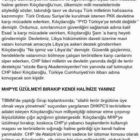
haline getiren Kılıçdaroğlu‘nun, ülkemizin milli meselelerinde
söylediği sözler, takındığı tavır ve duruşu Türk milletinin hafızasına
kazınmıştır. Türk Ordusu Suriye’de kurulmak istenen PKK devletine
karşı mücadele ederken, Kılıçdaroğlu ‘’PYD Türkiye’ye tehdit değildir’’
demiştir. Ordumuz, sınırlarımızın güvenliğini sağlamak adına katil
Esad ‘a karşı mücadele verirken, Kılıçdaroğlu Şam ‘a barış heyeti
göndermiştir. Devletimiz, Libya hükümetinin daveti üzerine mavi
vatanı korumak amacıyla Libya’ya askeri destek gönderirken
Kılıçdaroğlu ‘’Ne işimiz var Libya’da’’ demiştir. Güvenlik güçlerimiz,
hendeklerle vatanımızı bölmeye çalışan teröristlere karşı canlarını
siper ederken, CHP lideri milletin ve devletin yanında değil de terör
destekçisi “sözde Barış Akademisyenleri”nin yanında saf tutmuştur.
CHP lideri Kılıçdaroğlu, Türkiye Cumhuriyeti‘nin itibarı adına
konuşacak son kişidir.
MHP'YE ÜZÜLMEYİ BIRAKIP KENDİ HALİNİZE YANINIZ
TBMM’de yaptığı Grup toplantısında; “silahlı terör örgütüne üye
olmak veya yönetmek” suçundan yargılanan DHKPC’li teröristlere
adalet isteyen Kılıçdaroğlu’nun milliyetçiliği istismar etme çırpınışı
ikiyüzlülükte çığır açtığının göstergesidir. Kılıçdaroğlu MHP’ye
üzülmeyi bırakıp; koskoca CHP’yi yabancı başkentlerin kullanışlı
maşası ve teröristlerin sığınağı haline getirdiği için kendi haline
yanmalıdır. CHP ‘de Atatürk‘ün ismi sadece bir istismar konusu olarak
kalmış ve Kılıçdaroğlu, altı oktan biri olan milliyetçiliği, akıbeti belli