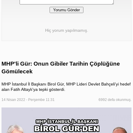
Hiç yorum yapılmamış.
MHP'li Gür: Onun Gibiler Tarihin Çöplüğüne
Gömülecek
MHP İstanbul İl Başkanı Birol Gür, MHP Lideri Devlet Bahçeli'yi hedef
alan Fatih Altaylı'ya tepki gösterdi.
14 Nisan 2022 - Perşembe 11:31
6992 defa okunmuş.