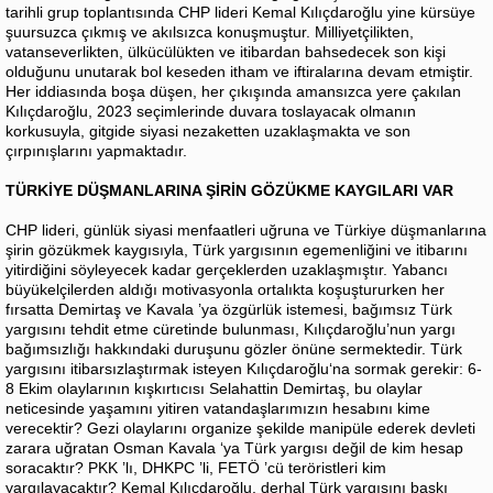
tarihli grup toplantısında CHP lideri Kemal Kılıçdaroğlu yine kürsüye
şuursuzca çıkmış ve akılsızca konuşmuştur. Milliyetçilikten,
vatanseverlikten, ülkücülükten ve itibardan bahsedecek son kişi
olduğunu unutarak bol keseden itham ve iftiralarına devam etmiştir.
Her iddiasında boşa düşen, her çıkışında amansızca yere çakılan
Kılıçdaroğlu, 2023 seçimlerinde duvara toslayacak olmanın
korkusuyla, gitgide siyasi nezaketten uzaklaşmakta ve son
çırpınışlarını yapmaktadır.
TÜRKİYE DÜŞMANLARINA ŞİRİN GÖZÜKME KAYGILARI VAR
CHP lideri, günlük siyasi menfaatleri uğruna ve Türkiye düşmanlarına
şirin gözükmek kaygısıyla, Türk yargısının egemenliğini ve itibarını
yitirdiğini söyleyecek kadar gerçeklerden uzaklaşmıştır. Yabancı
büyükelçilerden aldığı motivasyonla ortalıkta koşuştururken her
fırsatta Demirtaş ve Kavala ’ya özgürlük istemesi, bağımsız Türk
yargısını tehdit etme cüretinde bulunması, Kılıçdaroğlu’nun yargı
bağımsızlığı hakkındaki duruşunu gözler önüne sermektedir. Türk
yargısını itibarsızlaştırmak isteyen Kılıçdaroğlu‘na sormak gerekir: 6-
8 Ekim olaylarının kışkırtıcısı Selahattin Demirtaş, bu olaylar
neticesinde yaşamını yitiren vatandaşlarımızın hesabını kime
verecektir? Gezi olaylarını organize şekilde manipüle ederek devleti
zarara uğratan Osman Kavala ‘ya Türk yargısı değil de kim hesap
soracaktır? PKK ’lı, DHKPC ’li, FETÖ ’cü teröristleri kim
yargılayacaktır? Kemal Kılıçdaroğlu, derhal Türk yargısını baskı