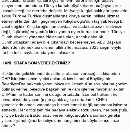
Ülkücülük; rotasını Kandil’e çevirenlerin, teröristler için adalet
isteyenlerin, umudunu Türkiye karşıtı büyükelçilere bağlayanların
ulaşabileceği bir mertebe değildir. Milliyetçilik; gizli saklı görüşmelerle
aklını Türk ve Türkiye düşmanlarına kiraya veren, millete hizmet
etmeyi aklından dahi geçirmeyen Kılıçdaroğlu’nun taşıyabileceği bir
vasıf değildir. Kılıçdaroğlu’nun sevdası ve sadakati aziz milletimize
değil, figüranlığını yaptığı kirli oyunun oyun kurucularınadır. Türkiye
Cumhuriyeti‘ni yönetme iddiasında olan, ancak daha bir
Cumhurbaşkanı adayı bile çıkarmayı beceremeyen, ABD Başkanı
Biden’den demokrasi dilenen altılı zillet masası, 2023 seçimleriyle
tarihin tozlu sayfalarında yerini alacaktır.
HANİ İSRAFA SON VERECEKTİNİZ?
Hükümete geldiklerinde devlette israfa son vereceğini iddia eden
CHP liderinin samimiyetini anlamak için İstanbul Büyükşehir
Belediyesi’ne bakmak yeterli olacaktır. İstanbul’un sorunlarına çözüm
bulmak yerine, belediye başkanının reklam işlerine milyonlar akıtan
CHP’nin ne kadar samimi olduğu ortadadır. İstanbul halkının her
hava olayında yaşadığı perişanlık açıkça ortadadır. CHP’li
yöneticilerin amacı vatandaşa hizmet etmek değil, vatandaşı istismar
etmektir. Her gittiği şehirde bedava elektrik sözü veren, her buluştuğu
çiftçiye bedava traktör sözü veren Kılıçdaroğlu‘na sormak gerekir:
yıllardır yönettiğiniz belediyelerin hangi birinde böyle bir işe imza
attınız?