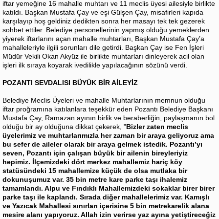
iftar yemeğine 16 mahalle muhtarı ve 11 meclis üyesi ailesiyle birlikte
katıldı. Başkan Mustafa Çay ve eşi Gülşen Çay, misafirleri kapıda
karşılayıp hoş geldiniz dedikten sonra her masayı tek tek gezerek
sohbet ettiler. Belediye personellerinin yapmış olduğu yemeklerden
yiyerek iftarlarını açan mahalle muhtarları, Başkan Mustafa Çay’a
mahalleleriyle ilgili sorunları dile getirdi. Başkan Çay ise Fen İşleri
Müdür Vekili Okan Akyüz ile birlikte muhtarları dinleyerek acil olan
işleri ilk sıraya koyarak ivedilikle yapılacağının sözünü verdi.
POZANTI SEVDALISI BÜYÜK BİR AİLEYİZ
Belediye Meclis Üyeleri ve mahalle Muhtarlarının memnun olduğu
iftar proğramına katılanlara teşekkür eden Pozantı Belediye Başkanı
Mustafa Çay, Ramazan ayının birlik ve beraberliğin, paylaşmanın bol
olduğu bir ay olduğuna dikkat çekerek, "
Bizler zaten meclis
üyelerimiz ve muhtarlarımızla her zaman bir araya geliyoruz ama
bu sefer de aileler olarak bir araya gelmek istedik. Pozantı’yı
seven, Pozantı için çalışan büyük bir ailenin bireyleriyiz
hepimiz. İlçemizdeki dört merkez mahallemiz hariç köy
statüsündeki 15 mahallemize küçük de olsa mutlaka bir
dokunuşumuz var. 35 bin metre kare parke taşı ihalemiz
tamamlandı. Alpu ve Fındıklı Mahallemizdeki sokaklar birer birer
parke taşı ile kaplandı. Sırada diğer mahallelerimiz var. Kamışlı
ve Yazıcak Mahallesi sınırları içerisine 5 bin metrekarelik alana
mesire alanı yapıyoruz. Allah izin verirse yaz ayına yetiştireceğiz