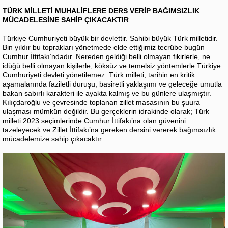
TÜRK MİLLETİ MUHALİFLERE DERS VERİP BAĞIMSIZLIK
MÜCADELESİNE SAHİP ÇIKACAKTIR
Türkiye Cumhuriyeti büyük bir devlettir. Sahibi büyük Türk milletidir.
Bin yıldır bu toprakları yönetmede elde ettiğimiz tecrübe bugün
Cumhur İttifakı‘ndadır. Nereden geldiği belli olmayan fikirlerle, ne
idüğü belli olmayan kişilerle, köksüz ve temelsiz yöntemlerle Türkiye
Cumhuriyeti devleti yönetilemez. Türk milleti, tarihin en kritik
aşamalarında faziletli duruşu, basiretli yaklaşımı ve geleceğe umutla
bakan sabırlı karakteri ile ayakta kalmış ve bu günlere ulaşmıştır.
Kılıçdaroğlu ve çevresinde toplanan zillet masasının bu şuura
ulaşması mümkün değildir. Bu gerçeklerin idrakinde olarak; Türk
milleti 2023 seçimlerinde Cumhur İttifakı’na olan güvenini
tazeleyecek ve Zillet İttifakı’na gereken dersini vererek bağımsızlık
mücadelemize sahip çıkacaktır.