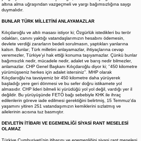
altına alma uğraşından vazgeçmeli ve yargı bağımsızlığına saygı
duymalıdır.
BUNLAR TÜRK MİLLETİNİ ANLAYAMAZLAR
Kılıçdaroğlu ve altılı masası istiyor ki; Özgürlük istedikleri bu terör
odakları, canını yaktığı vatandaşlarımızın hesabını ödemesin,
devlete verdiği zararların bedeli sorulmasın, yaptıkları yanlarına
kalsın. Bunlar; Türk milletini anlayamazlar, ihtiyaçlarına cevap
veremezler, Türkiye’yi hak ettiği konuma taşıyamazlar. Çünkü bunlar
bağımsızlık nedir, mücadele nedir, adalet ve barış nedir bilmezler,
anlamazlar. CHP Genel Başkanı Kılıçdaroğlu diyor ki; ‘’450 kilometre
yürümüşseniz herkes için adalet istersiniz’’. MHP olarak
Kılıçdaroğlu’na tavsiyemiz bir 450 kilometre daha yürüyerek
başladığı yere geri dönmesi ve bu sefer doğru istikamete yol
almasıdır. CHP lideri bilmeli ki yürüdüğü yol yol değil, vardığı yer il
değildir. Bu yürüyüşünde FETÖ bağı sebebiyle KHK ile ihraç
edilenlerin göreve iade edilmesi gerektiğini belirtmiş, 15 Temmuz’da
yaşamını yitiren 251 vatandaşımızın kemiklerini sızlatmış ve
ailelerinin acısına tuz basmıştır.
DEVLETİN İTİBARI VE EGEMENLİĞİ SİYASİ RANT MESELESİ
OLAMAZ
Türkiye Cumhuriyeti’nin itibarını ve egemenliğini siyasi rant meselesi