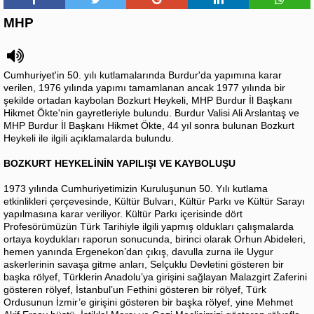
MHP
Cumhuriyet'in 50. yılı kutlamalarında Burdur'da yapımına karar
verilen, 1976 yılında yapımı tamamlanan ancak 1977 yılında bir
şekilde ortadan kaybolan Bozkurt Heykeli, MHP Burdur İl Başkanı
Hikmet Ökte'nin gayretleriyle bulundu. Burdur Valisi Ali Arslantaş ve
MHP Burdur İl Başkanı Hikmet Ökte, 44 yıl sonra bulunan Bozkurt
Heykeli ile ilgili açıklamalarda bulundu.
BOZKURT HEYKELİNİN YAPILIŞI VE KAYBOLUŞU
1973 yılında Cumhuriyetimizin Kuruluşunun 50. Yılı kutlama
etkinlikleri çerçevesinde, Kültür Bulvarı, Kültür Parkı ve Kültür Sarayı
yapılmasına karar veriliyor. Kültür Parkı içerisinde dört
Profesörümüzün Türk Tarihiyle ilgili yapmış oldukları çalışmalarda
ortaya koydukları raporun sonucunda, birinci olarak Orhun Abideleri,
hemen yanında Ergenekon’dan çıkış, davulla zurna ile Uygur
askerlerinin savaşa gitme anları, Selçuklu Devletini gösteren bir
başka rölyef, Türklerin Anadolu’ya girişini sağlayan Malazgirt Zaferini
gösteren rölyef, İstanbul’un Fethini gösteren bir rölyef, Türk
Ordusunun İzmir’e girişini gösteren bir başka rölyef, yine Mehmet