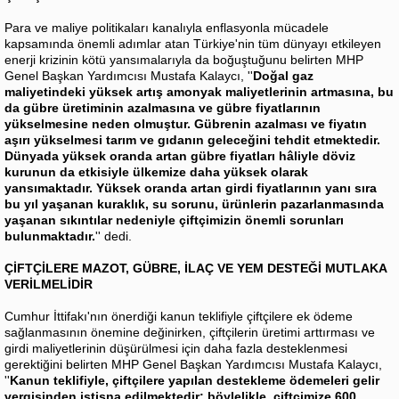
Para ve maliye politikaları kanalıyla enflasyonla mücadele
kapsamında önemli adımlar atan Türkiye'nin tüm dünyayı etkileyen
enerji krizinin kötü yansımalarıyla da boğuştuğunu belirten MHP
Genel Başkan Yardımcısı Mustafa Kalaycı, ''
Doğal gaz
maliyetindeki yüksek artış amonyak maliyetlerinin artmasına, bu
da gübre üretiminin azalmasına ve gübre fiyatlarının
yükselmesine neden olmuştur. Gübrenin azalması ve fiyatın
aşırı yükselmesi tarım ve gıdanın geleceğini tehdit etmektedir.
Dünyada yüksek oranda artan gübre fiyatları hâliyle döviz
kurunun da etkisiyle ülkemize daha yüksek olarak
yansımaktadır. Yüksek oranda artan girdi fiyatlarının yanı sıra
bu yıl yaşanan kuraklık, su sorunu, ürünlerin pazarlanmasında
yaşanan sıkıntılar nedeniyle çiftçimizin önemli sorunları
bulunmaktadır.
'' dedi.
ÇİFTÇİLERE MAZOT, GÜBRE, İLAÇ VE YEM DESTEĞİ MUTLAKA
VERİLMELİDİR
Cumhur İttifakı'nın önerdiği kanun teklifiyle çiftçilere ek ödeme
sağlanmasının önemine değinirken, çiftçilerin üretimi arttırması ve
girdi maliyetlerinin düşürülmesi için daha fazla desteklenmesi
gerektiğini belirten MHP Genel Başkan Yardımcısı Mustafa Kalaycı,
''
Kanun teklifiyle, çiftçilere yapılan destekleme ödemeleri gelir
vergisinden istisna edilmektedir; böylelikle, çiftçimize 600