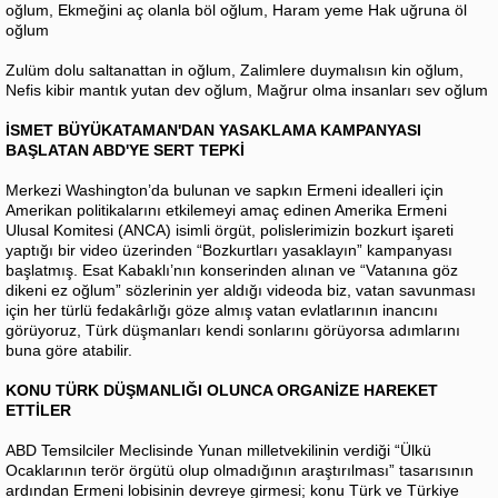
oğlum, Ekmeğini aç olanla böl oğlum, Haram yeme Hak uğruna öl
oğlum
Zulüm dolu saltanattan in oğlum, Zalimlere duymalısın kin oğlum,
Nefis kibir mantık yutan dev oğlum, Mağrur olma insanları sev oğlum
İSMET BÜYÜKATAMAN'DAN YASAKLAMA KAMPANYASI
BAŞLATAN ABD'YE SERT TEPKİ
Merkezi Washington’da bulunan ve sapkın Ermeni idealleri için
Amerikan politikalarını etkilemeyi amaç edinen Amerika Ermeni
Ulusal Komitesi (ANCA) isimli örgüt, polislerimizin bozkurt işareti
yaptığı bir video üzerinden “Bozkurtları yasaklayın” kampanyası
başlatmış. Esat Kabaklı’nın konserinden alınan ve “Vatanına göz
dikeni ez oğlum” sözlerinin yer aldığı videoda biz, vatan savunması
için her türlü fedakârlığı göze almış vatan evlatlarının inancını
görüyoruz, Türk düşmanları kendi sonlarını görüyorsa adımlarını
buna göre atabilir.
KONU TÜRK DÜŞMANLIĞI OLUNCA ORGANİZE HAREKET
ETTİLER
ABD Temsilciler Meclisinde Yunan milletvekilinin verdiği “Ülkü
Ocaklarının terör örgütü olup olmadığının araştırılması” tasarısının
ardından Ermeni lobisinin devreye girmesi; konu Türk ve Türkiye