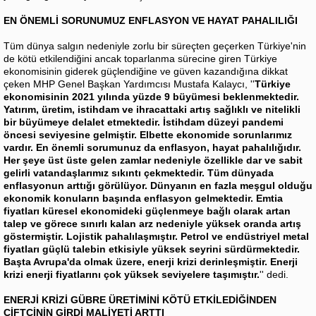
EN ÖNEMLİ SORUNUMUZ ENFLASYON VE HAYAT PAHALILIĞI
Tüm dünya salgın nedeniyle zorlu bir süreçten geçerken Türkiye'nin
de kötü etkilendiğini ancak toparlanma sürecine giren Türkiye
ekonomisinin giderek güçlendiğine ve güven kazandığına dikkat
çeken MHP Genel Başkan Yardımcısı Mustafa Kalaycı, ''
Türkiye
ekonomisinin 2021 yılında yüzde 9 büyümesi beklenmektedir.
Yatırım, üretim, istihdam ve ihracattaki artış sağlıklı ve nitelikli
bir büyümeye delalet etmektedir. İstihdam düzeyi pandemi
öncesi seviyesine gelmiştir. Elbette ekonomide sorunlarımız
vardır. En önemli sorumunuz da enflasyon, hayat pahalılığıdır.
Her şeye üst üste gelen zamlar nedeniyle özellikle dar ve sabit
gelirli vatandaşlarımız sıkıntı çekmektedir. Tüm dünyada
enflasyonun arttığı görülüyor. Dünyanın en fazla meşgul olduğu
ekonomik konuların başında enflasyon gelmektedir. Emtia
fiyatları küresel ekonomideki güçlenmeye bağlı olarak artan
talep ve görece sınırlı kalan arz nedeniyle yüksek oranda artış
göstermiştir. Lojistik pahalılaşmıştır. Petrol ve endüstriyel metal
fiyatları güçlü talebin etkisiyle yüksek seyrini sürdürmektedir.
Başta Avrupa'da olmak üzere, enerji krizi derinleşmiştir. Enerji
krizi enerji fiyatlarını çok yüksek seviyelere taşımıştır.
'' dedi.
ENERJİ KRİZİ GÜBRE ÜRETİMİNİ KÖTÜ ETKİLEDİĞİNDEN
ÇİFTÇİNİN GİRDİ MALİYETİ ARTTI