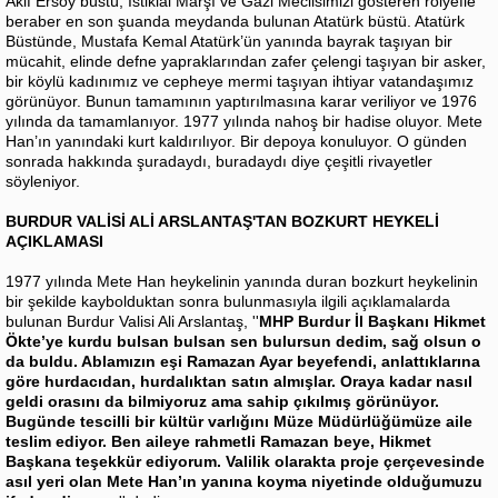
Akif Ersoy büstü, İstiklal Marşı ve Gazi Meclisimizi gösteren rölyefle
beraber en son şuanda meydanda bulunan Atatürk büstü. Atatürk
Büstünde, Mustafa Kemal Atatürk’ün yanında bayrak taşıyan bir
mücahit, elinde defne yapraklarından zafer çelengi taşıyan bir asker,
bir köylü kadınımız ve cepheye mermi taşıyan ihtiyar vatandaşımız
görünüyor. Bunun tamamının yaptırılmasına karar veriliyor ve 1976
yılında da tamamlanıyor. 1977 yılında nahoş bir hadise oluyor. Mete
Han’ın yanındaki kurt kaldırılıyor. Bir depoya konuluyor. O günden
sonrada hakkında şuradaydı, buradaydı diye çeşitli rivayetler
söyleniyor.
BURDUR VALİSİ ALİ ARSLANTAŞ'TAN BOZKURT HEYKELİ
AÇIKLAMASI
1977 yılında Mete Han heykelinin yanında duran bozkurt heykelinin
bir şekilde kaybolduktan sonra bulunmasıyla ilgili açıklamalarda
bulunan Burdur Valisi Ali Arslantaş, ''
MHP Burdur İl Başkanı Hikmet
Ökte’ye kurdu bulsan bulsan sen bulursun dedim, sağ olsun o
da buldu. Ablamızın eşi Ramazan Ayar beyefendi, anlattıklarına
göre hurdacıdan, hurdalıktan satın almışlar. Oraya kadar nasıl
geldi orasını da bilmiyoruz ama sahip çıkılmış görünüyor.
Bugünde tescilli bir kültür varlığını Müze Müdürlüğümüze aile
teslim ediyor. Ben aileye rahmetli Ramazan beye, Hikmet
Başkana teşekkür ediyorum. Valilik olarakta proje çerçevesinde
asıl yeri olan Mete Han’ın yanına koyma niyetinde olduğumuzu