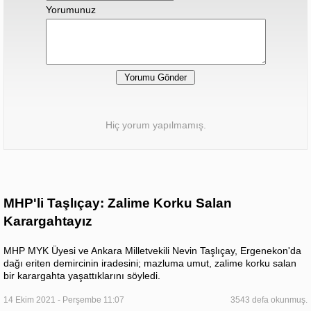
Yorumunuz
Hiç yorum yapılmamış.
MHP'li Taşlıçay: Zalime Korku Salan
Karargahtayız
MHP MYK Üyesi ve Ankara Milletvekili Nevin Taşlıçay, Ergenekon'da
dağı eriten demircinin iradesini; mazluma umut, zalime korku salan
bir karargahta yaşattıklarını söyledi.
14 Ekim 2021 - Perşembe 11:07
3543 defa okunmuş.