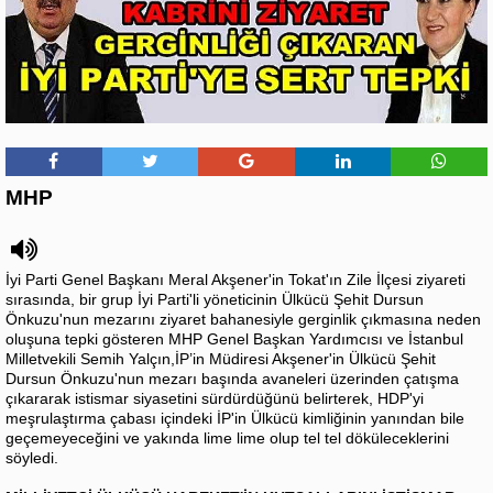
MHP
İyi Parti Genel Başkanı Meral Akşener'in Tokat'ın Zile İlçesi ziyareti
sırasında, bir grup İyi Parti'li yöneticinin Ülkücü Şehit Dursun
Önkuzu'nun mezarını ziyaret bahanesiyle gerginlik çıkmasına neden
oluşuna tepki gösteren MHP Genel Başkan Yardımcısı ve İstanbul
Milletvekili Semih Yalçın,İP’in Müdiresi Akşener'in Ülkücü Şehit
Dursun Önkuzu'nun mezarı başında avaneleri üzerinden çatışma
çıkararak istismar siyasetini sürdürdüğünü belirterek, HDP'yi
meşrulaştırma çabası içindeki İP'in Ülkücü kimliğinin yanından bile
geçemeyeceğini ve yakında lime lime olup tel tel döküleceklerini
söyledi.