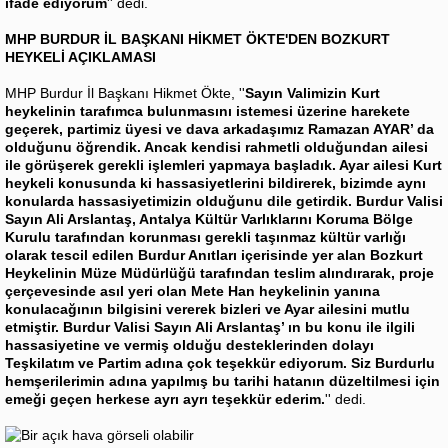
ifade ediyorum
'' dedi.
MHP BURDUR İL BAŞKANI HİKMET ÖKTE'DEN BOZKURT
HEYKELİ AÇIKLAMASI
MHP Burdur İl Başkanı Hikmet Ökte, ''
Sayın Valimizin Kurt
heykelinin tarafımca bulunmasını istemesi üzerine harekete
geçerek, partimiz üyesi ve dava arkadaşımız Ramazan AYAR’ da
olduğunu öğrendik. Ancak kendisi rahmetli olduğundan ailesi
ile görüşerek gerekli işlemleri yapmaya başladık. Ayar ailesi Kurt
heykeli konusunda ki hassasiyetlerini bildirerek, bizimde aynı
konularda hassasiyetimizin olduğunu dile getirdik. Burdur Valisi
Sayın Ali Arslantaş, Antalya Kültür Varlıklarını Koruma Bölge
Kurulu tarafından korunması gerekli taşınmaz kültür varlığı
olarak tescil edilen Burdur Anıtları içerisinde yer alan Bozkurt
Heykelinin Müze Müdürlüğü tarafından teslim alındırarak, proje
çerçevesinde asıl yeri olan Mete Han heykelinin yanına
konulacağının bilgisini vererek bizleri ve Ayar ailesini mutlu
etmiştir. Burdur Valisi Sayın Ali Arslantaş’ ın bu konu ile ilgili
hassasiyetine ve vermiş olduğu desteklerinden dolayı
Teşkilatım ve Partim adına çok teşekkür ediyorum. Siz Burdurlu
hemşerilerimin adına yapılmış bu tarihi hatanın düzeltilmesi için
emeği geçen herkese ayrı ayrı teşekkür ederim.
'' dedi.