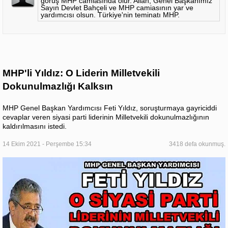
görüş MHP camiasında olur. Allah, Genel Başkanımız
Sayın Devlet Bahçeli ve MHP camiasının yar ve
yardımcısı olsun. Türkiye'nin teminatı MHP.
MHP'li Yıldız: O Liderin Milletvekili
Dokunulmazlığı Kalksın
MHP Genel Başkan Yardımcısı Feti Yıldız, soruşturmaya gayriciddi
cevaplar veren siyasi parti liderinin Milletvekili dokunulmazlığının
kaldırılmasını istedi.
14 Ekim 2021 - Perşembe 15:34
3418 defa okunmuş.