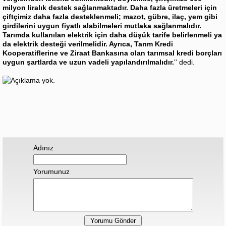
milyon liralık destek sağlanmaktadır. Daha fazla üretmeleri için
çiftçimiz daha fazla desteklenmeli; mazot, gübre, ilaç, yem gibi
girdilerini uygun fiyatlı alabilmeleri mutlaka sağlanmalıdır.
Tarımda kullanılan elektrik için daha düşük tarife belirlenmeli ya
da elektrik desteği verilmelidir. Ayrıca, Tarım Kredi
Kooperatiflerine ve Ziraat Bankasına olan tarımsal kredi borçları
uygun şartlarda ve uzun vadeli yapılandırılmalıdır.
'' dedi.
Adınız
Yorumunuz