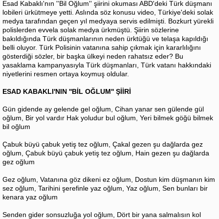
Esad Kabaklı'nın ''Bil Oğlum'' şiirini okuması ABD'deki Türk düşmanı
lobileri ürkütmeye yetti. Aslında söz konusu video, Türkiye'deki solak
medya tarafından geçen yıl medyaya servis edilmişti. Bozkurt yürekli
polislerden evvela solak medya ürkmüştü. Şiirin sözlerine
bakıldığında Türk düşmanlarının neden ürktüğü ve telaşa kapıldığı
belli oluyor. Türk Polisinin vatanına sahip çıkmak için kararlılığını
gösterdiği sözler, bir başka ülkeyi neden rahatsız eder? Bu
yasaklama kampanyasıyla Türk düşmanları, Türk vatanı hakkındaki
niyetlerini resmen ortaya koymuş oldular.
ESAD KABAKLI'NIN ''BİL OĞLUM'' ŞİİRİ
Gün gidende ay gelende gel oğlum, Cihan yanar sen gülende gül
oğlum, Bir yol vardır Hak yoludur bul oğlum, Yeri bilmek göğü bilmek
bil oğlum
Çabuk büyü çabuk yetiş tez oğlum, Çakal gezen şu dağlarda gez
oğlum, Çabuk büyü çabuk yetiş tez oğlum, Hain gezen şu dağlarda
gez oğlum
Gez oğlum, Vatanına göz dikeni ez oğlum, Dostun kim düşmanın kim
sez oğlum, Tarihini şerefinle yaz oğlum, Yaz oğlum, Sen bunları bir
kenara yaz oğlum
Senden gider sonsuzluğa yol oğlum, Dört bir yana salmalısın kol