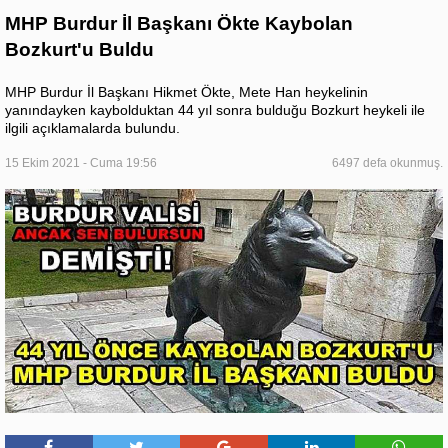
MHP Burdur İl Başkanı Ökte Kaybolan
Bozkurt'u Buldu
MHP Burdur İl Başkanı Hikmet Ökte, Mete Han heykelinin
yanındayken kaybolduktan 44 yıl sonra bulduğu Bozkurt heykeli ile
ilgili açıklamalarda bulundu.
15 Ekim 2021 - Cuma 19:56
6497 defa okunmuş.