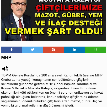
MHP
TBMM Genele Kurulu'nda 280 sıra sayılı Kanun teklifi üzerine MHP
Grubu adına yaptığı konuşmanın son bölümünde çiftçilerin
sıkıntılarını gündeme getiren MHP Genel Başkan Yardımcısı ve
Konya Milletvekili Mustafa Kalaycı, salgından dolayı tüm dünya
ekonomileri kötü etkilenirken en önemli sorunun enflasyon ve hayat
pahalılığı olduğunu belirterek, kanun teklifiyle çiftçilere ek ödeme
sağlanmasını önemli bulurken çiftçilerin artan mazot, gübre, ilaç ve
yem gibi girdi maliyetlerinin düşürülmesini istedi.