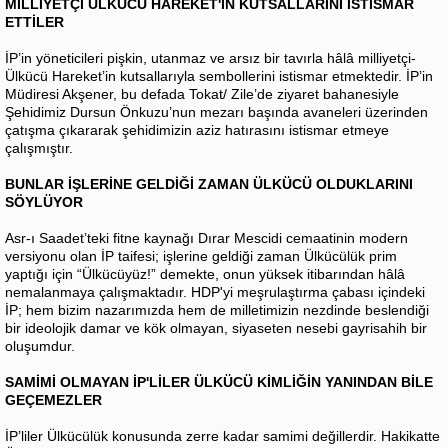
MİLLİYETÇİ ÜLKÜCÜ HAREKET'İN KUTSALLARINI İSTİSMAR
ETTİLER
İP’in yöneticileri pişkin, utanmaz ve arsız bir tavırla hâlâ milliyetçi-
Ülkücü Hareket’in kutsallarıyla sembollerini istismar etmektedir. İP’in
Müdiresi Akşener, bu defada Tokat/ Zile’de ziyaret bahanesiyle
Şehidimiz Dursun Önkuzu’nun mezarı başında avaneleri üzerinden
çatışma çıkararak şehidimizin aziz hatırasını istismar etmeye
çalışmıştır.
BUNLAR İŞLERİNE GELDİĞİ ZAMAN ÜLKÜCÜ OLDUKLARINI
SÖYLÜYOR
Asr-ı Saadet’teki fitne kaynağı Dırar Mescidi cemaatinin modern
versiyonu olan İP taifesi; işlerine geldiği zaman Ülkücülük prim
yaptığı için “Ülkücüyüz!” demekte, onun yüksek itibarından hâlâ
nemalanmaya çalışmaktadır. HDP'yi meşrulaştırma çabası içindeki
İP; hem bizim nazarımızda hem de milletimizin nezdinde beslendiği
bir ideolojik damar ve kök olmayan, siyaseten nesebi gayrisahih bir
oluşumdur.
SAMİMİ OLMAYAN İP'LİLER ÜLKÜCÜ KİMLİĞİN YANINDAN BİLE
GEÇEMEZLER
İP’liler Ülkücülük konusunda zerre kadar samimi değillerdir. Hakikatte