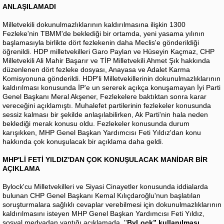
ANLAŞILAMADI
Milletvekili dokunulmazlıklarının kaldırılmasına ilişkin 1300
Fezleke'nin TBMM'de beklediği bir ortamda, yeni yasama yılının
başlamasıyla birlikte dört fezlekenin daha Meclis'e gönderildiği
öğrenildi. HDP milletvekilleri Garo Paylan ve Hüseyin Kaçmaz, CHP
Milletvekili Ali Mahir Başarır ve TİP Milletvekili Ahmet Şık hakkında
düzenlenen dört fezleke dosyası, Anayasa ve Adalet Karma
Komisyonuna gönderildi. HDP'li Milletvekillerinin dokunulmazlıklarının
kaldırılması konusunda İP'e un sererek açıkça konuşamayan İyi Parti
Genel Başkanı Meral Akşener, Fezlekelere baktıktan sonra karar
vereceğini açıklamıştı. Muhalefet partilerinin fezlekeler konusunda
sessiz kalması bir şekilde anlaşılabilirken, Ak Parti'nin hala neden
beklediği merak konusu oldu. Fezlekeler konusunda durum
karışıkken, MHP Genel Başkan Yardımcısı Feti Yıldız'dan konu
hakkında çok konuşulacak bir açıklama daha geldi.
MHP'Lİ FETİ YILDIZ'DAN ÇOK KONUŞULACAK MANİDAR BİR
AÇIKLAMA
Bylock'cu Milletvekilleri ve Siyasi Cinayetler konusunda iddialarda
bulunan CHP Genel Başkanı Kemal Kılıçdaroğlu'nun başlatılan
soruşturmalara sağlıklı cevaplar verebilmesi için dokunulmazlıklarının
kaldırılmasını isteyen MHP Genel Başkan Yardımcısı Feti Yıldız,
sosyal medyadan yaptığı açıklamada, ''
ByLock” kullanılması