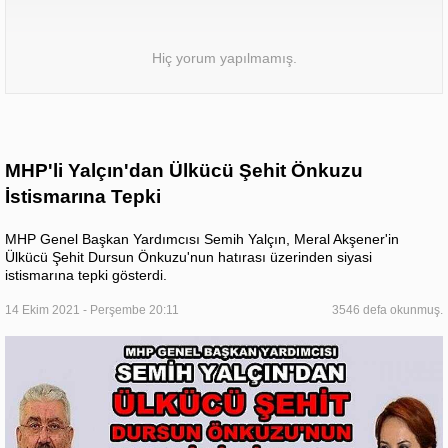
Hiç yorum yapılmamış.
MHP'li Yalçın'dan Ülkücü Şehit Önkuzu
İstismarına Tepki
MHP Genel Başkan Yardımcısı Semih Yalçın, Meral Akşener'in
Ülkücü Şehit Dursun Önkuzu'nun hatırası üzerinden siyasi
istismarına tepki gösterdi.
14 Ekim 2021 - Perşembe 20:11
3546 defa okunmuş.