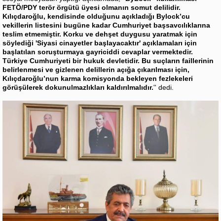
FETÖ/PDY terör örgütü üyesi olmanın somut delilidir.
Kılıçdaroğlu, kendisinde olduğunu açıkladığı Bylock’cu
vekillerin listesini bugüne kadar Cumhuriyet başsavcılıklarına
teslim etmemiştir. Korku ve dehşet duygusu yaratmak için
söylediği 'Siyasi cinayetler başlayacaktır' açıklamaları için
başlatılan soruşturmaya gayriciddi cevaplar vermektedir.
Türkiye Cumhuriyeti bir hukuk devletidir. Bu suçların faillerinin
belirlenmesi ve gizlenen delillerin açığa çıkarılması için,
Kılıçdaroğlu’nun karma komisyonda bekleyen fezlekeleri
görüşülerek dokunulmazlıkları kaldırılmalıdır.
'' dedi.