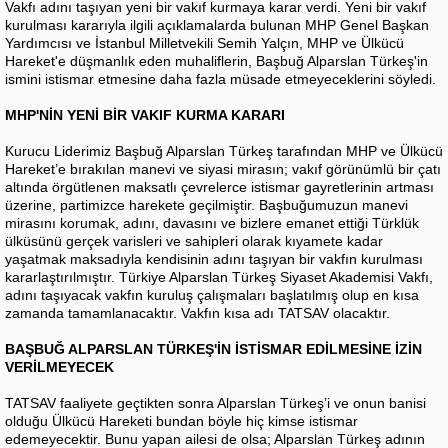
Vakfı adını taşıyan yeni bir vakıf kurmaya karar verdi. Yeni bir vakıf
kurulması kararıyla ilgili açıklamalarda bulunan MHP Genel Başkan
Yardımcısı ve İstanbul Milletvekili Semih Yalçın, MHP ve Ülkücü
Hareket'e düşmanlık eden muhaliflerin, Başbuğ Alparslan Türkeş'in
ismini istismar etmesine daha fazla müsade etmeyeceklerini söyledi.
MHP'NİN YENİ BİR VAKIF KURMA KARARI
Kurucu Liderimiz Başbuğ Alparslan Türkeş tarafından MHP ve Ülkücü
Hareket’e bırakılan manevi ve siyasi mirasın; vakıf görünümlü bir çatı
altında örgütlenen maksatlı çevrelerce istismar gayretlerinin artması
üzerine, partimizce harekete geçilmiştir. Başbuğumuzun manevi
mirasını korumak, adını, davasını ve bizlere emanet ettiği Türklük
ülküsünü gerçek varisleri ve sahipleri olarak kıyamete kadar
yaşatmak maksadıyla kendisinin adını taşıyan bir vakfın kurulması
kararlaştırılmıştır. Türkiye Alparslan Türkeş Siyaset Akademisi Vakfı,
adını taşıyacak vakfın kuruluş çalışmaları başlatılmış olup en kısa
zamanda tamamlanacaktır. Vakfın kısa adı TATSAV olacaktır.
BAŞBUĞ ALPARSLAN TÜRKEŞ'İN İSTİSMAR EDİLMESİNE İZİN
VERİLMEYECEK
TATSAV faaliyete geçtikten sonra Alparslan Türkeş’i ve onun banisi
olduğu Ülkücü Hareketi bundan böyle hiç kimse istismar
edemeyecektir. Bunu yapan ailesi de olsa; Alparslan Türkeş adının