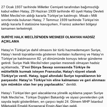
27 Ocak 1937 tarihinde Milletler Cemiyeti tarafından bağımsızlığı
kabul edilen Hatay, 29 Haziran 1939 tarihinde 40 üyeli Hatay Devleti
Millet Meclisi'nin aldığı kararla Türkiye’ye katılmıştı. Misak-ı Milli
sınırlarında bulunan Hatay, 7 Temmuz 1939 tarihinde Türkiye'nin
aldığı kararla İl statüsüne kavuşurken, Fransız askerleri bölgeyi
tamamen terketmişti.
SURİYE HALK MECLİSİ'NDEN MESNEDİ OLMAYAN HADSİZ
AÇIKLAMA
Hatay'ın Türkiye'ye dahil olmasını bir türlü hazmedemeyen Suriye,
Hatay’ı kendi topraklarında gösteren haritaları kullanmış ve Hatay’ın
Türkiye’ye katılmasının 82. yıl dönümünde konuyu tekrar gündeme
getirdi. Suriye Halk Meclisi'nden yapılan mesnedi olmayan hadsiz
açıklamada, ''
2’nci Dünya Savaşı sonrasında Türkiye ile
müttefiklik kurmak isteyen Fransızlar, Hatay'ı rüşvet olarak
Türkiye'ye verdi. Hatay, işgal altındaki Suriye topraklarının bir
parçasıdır. Hatay’ın Türkiye’nin eline kalmaması ve geri alınması
için mümkün olan her şey yapılacaktır.
'' denildi.
Hatay'ı Türkiye'den geri alacaklarına yönelik açıklama yapan Suriye
Halk Meclisi'ne, Türkiye Dışişleri Bakanlığı ve siyasi çevrelerden çok
sayıda tepki gösterilirken, en çarpıcı tepki 24. Dönem MHP İstanbul
Milletvekili Emekli Korgeneral Engin Alan'dan geldi.