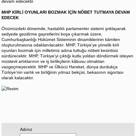
devam edecektir.
MHP KİRLİ OYUNLARI BOZMAK İÇİN NÖBET TUTMAYA DEVAM
EDECEK
Önümüzdeki dönemde; hastalıklı parlamenter sistemi şoklayarak
sedyede gezdirme gayretlerini boşa çıkarmak üzere,
Cumhurbaşkanlığı Hükümet Sisteminin dinamiklerinin kâmilen
oluşturulmasına odaklanılacaktır. MHP, Türkiye’ye yönelik kirli
oyunları bozmak için milletimiz adına tuttuğu nöbeti kesintisiz
sürdürecektir. MHP, Türkiye’yi çıktığı kutlu yoldan döndürmek isteyen
müstevli artıklarının ve iş birlikçilerin kâbusu olmaktan
vazgeçmeyecektir. MHP ve Ülkücü Hareket, dünya durdukça
Türkiye’nin varlık ve birliğinin yılmaz bekçisi, bekasının sigortası
olarak kalacaktır.
Adınız