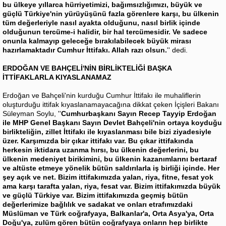
bu ülkeye yıllarca hürriyetimizi, bağımsızlığımızı, büyük ve
güçlü Türkiye'nin yürüyüşünü fazla görenlere karşı, bu ülkenin
tüm değerleriyle nasıl ayakta olduğunu, nasıl birlik içinde
olduğunun tercüme-i halidir, bir hal tercümesidir. Ve sadece
onunla kalmayıp geleceğe bırakılabilecek büyük mirası
hazırlamaktadır Cumhur İttifakı. Allah razı olsun.
'' dedi.
ERDOĞAN VE BAHÇELİ'NİN BİRLİKTELİĞİ BAŞKA
İTTİFAKLARLA KIYASLANAMAZ
Erdoğan ve Bahçeli'nin kurduğu Cumhur İttifakı ile muhaliflerin
oluşturduğu ittifak kıyaslanamayacağına dikkat çeken İçişleri Bakanı
Süleyman Soylu, ''
Cumhurbaşkanı Sayın Recep Tayyip Erdoğan
ile MHP Genel Başkanı Sayın Devlet Bahçeli'nin ortaya koyduğu
birlikteliğin, zillet İttifakı ile kıyaslanması bile bizi ziyadesiyle
üzer. Karşımızda bir çıkar ittifakı var. Bu çıkar ittifakında
herkesin iktidara uzanma hırsı, bu ülkenin değerlerini, bu
ülkenin medeniyet birikimini, bu ülkenin kazanımlarını bertaraf
ve altüste etmeye yönelik bütün saldırılarla iş birliği içinde. Her
şey açık ve net. Bizim ittifakımızda yalan, riya, fitne, fesat yok
ama karşı tarafta yalan, riya, fesat var. Bizim ittifakımızda büyük
ve güçlü Türkiye var. Bizim ittifakımızda geçmiş bütün
değerlerimize bağlılık ve sadakat ve onları etrafımızdaki
Müslüman ve Türk coğrafyaya, Balkanlar'a, Orta Asya'ya, Orta
Doğu'ya, zulüm gören bütün coğrafyaya onların hep birlikte