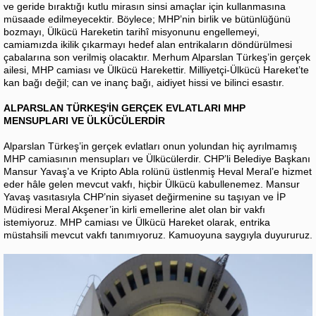
ve geride bıraktığı kutlu mirasın sinsi amaçlar için kullanmasına
müsaade edilmeyecektir. Böylece; MHP’nin birlik ve bütünlüğünü
bozmayı, Ülkücü Hareketin tarihî misyonunu engellemeyi,
camiamızda ikilik çıkarmayı hedef alan entrikaların döndürülmesi
çabalarına son verilmiş olacaktır. Merhum Alparslan Türkeş’in gerçek
ailesi, MHP camiası ve Ülkücü Harekettir. Milliyetçi-Ülkücü Hareket’te
kan bağı değil; can ve inanç bağı, aidiyet hissi ve bilinci esastır.
ALPARSLAN TÜRKEŞ'İN GERÇEK EVLATLARI MHP
MENSUPLARI VE ÜLKÜCÜLERDİR
Alparslan Türkeş’in gerçek evlatları onun yolundan hiç ayrılmamış
MHP camiasının mensupları ve Ülkücülerdir. CHP’li Belediye Başkanı
Mansur Yavaş’a ve Kripto Abla rolünü üstlenmiş Heval Meral’e hizmet
eder hâle gelen mevcut vakfı, hiçbir Ülkücü kabullenemez. Mansur
Yavaş vasıtasıyla CHP’nin siyaset değirmenine su taşıyan ve İP
Müdiresi Meral Akşener’in kirli emellerine alet olan bir vakfı
istemiyoruz. MHP camiası ve Ülkücü Hareket olarak, entrika
müstahsili mevcut vakfı tanımıyoruz. Kamuoyuna saygıyla duyururuz.