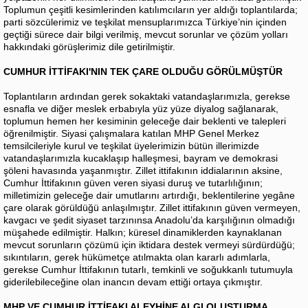
Toplumun çeşitli kesimlerinden katılımcıların yer aldığı toplantılarda;
parti sözcülerimiz ve teşkilat mensuplarımızca Türkiye’nin içinden
geçtiği sürece dair bilgi verilmiş, mevcut sorunlar ve çözüm yolları
hakkındaki görüşlerimiz dile getirilmiştir.
CUMHUR İTTİFAKI'NIN TEK ÇARE OLDUĞU GÖRÜLMÜŞTÜR
Toplantıların ardından gerek sokaktaki vatandaşlarımızla, gerekse
esnafla ve diğer meslek erbabıyla yüz yüze diyalog sağlanarak,
toplumun hemen her kesiminin geleceğe dair beklenti ve talepleri
öğrenilmiştir. Siyasi çalışmalara katılan MHP Genel Merkez
temsilcileriyle kurul ve teşkilat üyelerimizin bütün illerimizde
vatandaşlarımızla kucaklaşıp halleşmesi, bayram ve demokrasi
şöleni havasında yaşanmıştır. Zillet ittifakının iddialarının aksine,
Cumhur İttifakının güven veren siyasi duruş ve tutarlılığının;
milletimizin geleceğe dair umutlarını artırdığı, beklentilerine yegâne
çare olarak görüldüğü anlaşılmıştır. Zillet ittifakının güven vermeyen,
kavgacı ve şedit siyaset tarzınınsa Anadolu’da karşılığının olmadığı
müşahede edilmiştir. Halkın; küresel dinamiklerden kaynaklanan
mevcut sorunların çözümü için iktidara destek vermeyi sürdürdüğü;
sıkıntıların, gerek hükümetçe atılmakta olan kararlı adımlarla,
gerekse Cumhur İttifakının tutarlı, temkinli ve soğukkanlı tutumuyla
giderilebileceğine olan inancın devam ettiği ortaya çıkmıştır.
MHP VE CUMHUR İTTİFAKI ALEYHİNE ALGI OLUŞTURMA