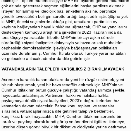
edilmiştir. Toplum mühendisliğiyle MHP’nin oylarını gerçek rakamların
çok altında göstererek seçmen eğilimlerini başka partilere akıtmak
isteyen fonlanmış ve ideolojik bazı anketlerin aksine, partimize
yönelik teveccühün belirgin surette arttığı tespit edilmiştir. Şüphe yok
ki MHP; önceki seçimlerde olduğu gibi, umutlarını partimizin oy
kaybına bağlayanları hayal kırıklığına uğratacak, CHP ve yancılarını
destekleyen kamuoyu araştırma şirketlerini 2023 Haziran’ında da
ters köşeye yatıracaktır. Elbette MHP’nin bir ayı aşkın süredir
sürdürdüğü siyasi faaliyetler dolayısıyla yalnızca arızalı muhalefet
cephesinin demokrasimizin işleyişiyle bağdaşmayan politikaları
üzerinde durulmamış, Cumhur İttifakı olarak Türkiye yararına atılan
ve gelecekte atılacak adımlar da dile getirilmiştir.
VATANDAŞLARIN TALEPLERİ KARŞILIKSIZ BIRAKILMAYACAK
Asrımızın karanlık basan ufaklarında yeni bir rüzgâr estirmek, yeni
bir ruh oluşturmak, yeni bir hava teneffüs ettirmek için MHP’nin ve
Cumhur İttifakının bütün gücüyle çalıştığı; vatandaşlarımıza şevkle,
heyecanla anlatılmıştır. Partimizin; hakkı ve hakikati halkla
paylaşmaya dönük siyasi faaliyetleri, 2023’e doğru ilerlerken hız
kesmeden devam edecektir. Bahse konu toplantı ve temaslar
sırasında vatandaşlarımızca dile getirilen talep ve beklentiler,
karşılıksız bırakılmayacaktır. MHP; Cumhur İttifakının sorumlu bir
tarafı ve paydaşı olarak kendi görüş ve önerilerini ilgililere iletmeye,
üzerine düşen görevi büyük bir dikkat ve ciddiyetle yerine getirmeye