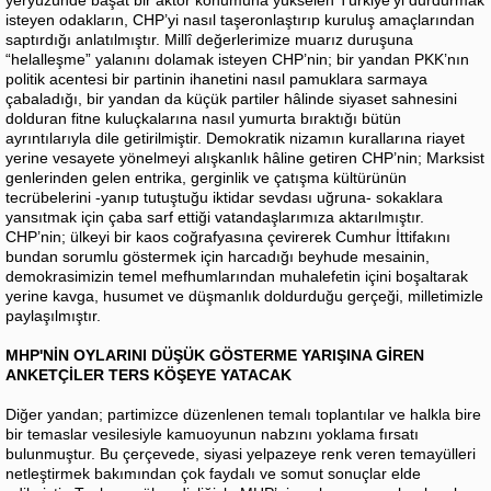
yeryüzünde başat bir aktör konumuna yükselen Türkiye’yi durdurmak
isteyen odakların, CHP’yi nasıl taşeronlaştırıp kuruluş amaçlarından
saptırdığı anlatılmıştır. Millî değerlerimize muarız duruşuna
“helalleşme” yalanını dolamak isteyen CHP’nin; bir yandan PKK’nın
politik acentesi bir partinin ihanetini nasıl pamuklara sarmaya
çabaladığı, bir yandan da küçük partiler hâlinde siyaset sahnesini
dolduran fitne kuluçkalarına nasıl yumurta bıraktığı bütün
ayrıntılarıyla dile getirilmiştir. Demokratik nizamın kurallarına riayet
yerine vesayete yönelmeyi alışkanlık hâline getiren CHP’nin; Marksist
genlerinden gelen entrika, gerginlik ve çatışma kültürünün
tecrübelerini -yanıp tutuştuğu iktidar sevdası uğruna- sokaklara
yansıtmak için çaba sarf ettiği vatandaşlarımıza aktarılmıştır.
CHP’nin; ülkeyi bir kaos coğrafyasına çevirerek Cumhur İttifakını
bundan sorumlu göstermek için harcadığı beyhude mesainin,
demokrasimizin temel mefhumlarından muhalefetin içini boşaltarak
yerine kavga, husumet ve düşmanlık doldurduğu gerçeği, milletimizle
paylaşılmıştır.
MHP'NİN OYLARINI DÜŞÜK GÖSTERME YARIŞINA GİREN
ANKETÇİLER TERS KÖŞEYE YATACAK
Diğer yandan; partimizce düzenlenen temalı toplantılar ve halkla bire
bir temaslar vesilesiyle kamuoyunun nabzını yoklama fırsatı
bulunmuştur. Bu çerçevede, siyasi yelpazeye renk veren temayülleri
netleştirmek bakımından çok faydalı ve somut sonuçlar elde