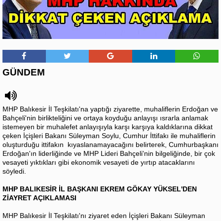
GÜNDEM
MHP Balıkesir İl Teşkilatı'na yaptığı ziyarette, muhaliflerin Erdoğan ve
Bahçeli'nin birlikteliğini ve ortaya koyduğu anlayışı ısrarla anlamak
istemeyen bir muhalefet anlayışıyla karşı karşıya kaldıklarına dikkat
çeken İçişleri Bakanı Süleyman Soylu, Cumhur İttifakı ile muhaliflerin
oluşturduğu ittifakın kıyaslanamayacağını belirterek, Cumhurbaşkanı
Erdoğan'ın liderliğinde ve MHP Lideri Bahçeli'nin bilgeliğinde, bir çok
vesayeti yıktıkları gibi ekonomik vesayeti de yırtıp atacaklarını
söyledi.
MHP BALIKESİR İL BAŞKANI EKREM GÖKAY YÜKSEL'DEN
ZİAYRET AÇIKLAMASI
MHP Balıkesir İl Teşkilatı'nı ziyaret eden İçişleri Bakanı Süleyman