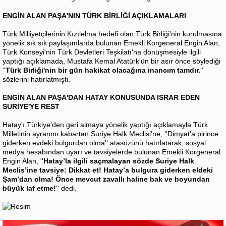
ENGİN ALAN PAŞA'NIN TÜRK BİRLİĞİ AÇIKLAMALARI
Türk Milliyetçilerinin Kızılelma hedefi olan Türk Birliği'nin kurulmasına
yönelik sık sık paylaşımlarda bulunan Emekli Korgeneral Engin Alan,
Türk Konseyi'nin Türk Devletleri Teşkilatı'na dönüşmesiyle ilgili
yaptığı açıklamada, Mustafa Kemal Atatürk'ün bir asır önce söylediği
''
Türk Birliği'nin bir gün hakikat olacağına inancım tamdır.
''
sözlerini hatırlatmıştı.
ENGİN ALAN PAŞA'DAN HATAY KONUSUNDA ISRAR EDEN
SURİYE'YE REST
Hatay'ı Türkiye'den geri almaya yönelik yaptığı açıklamayla Türk
Milletinin ayranını kabartan Suriye Halk Meclisi'ne, ''Dimyat'a pirince
giderken evdeki bulgurdan olma'' atasözünü hatırlatarak, sosyal
medya hesabından uyarı ve tavsiyelerde bulunan Emekli Korgeneral
Engin Alan, ''
Hatay’la ilgili saçmalayan sözde Suriye Halk
Meclis’ine tavsiye: Dikkat et! Hatay’a bulgura giderken eldeki
Şam’dan olma! Önce mevcut zavallı haline bak ve boyundan
büyük laf etme!
'' dedi.