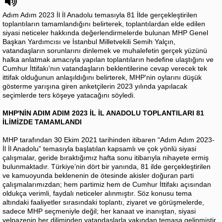
Adım Adım 2023 İl İl Anadolu temasıyla 81 İlde gerçekleştirilen
toplantıların tamamlandığını belirterek, toplantılardan elde edilen
siyasi neticeler hakkında değerlendirmelerde bulunan MHP Genel
Başkan Yardımcısı ve İstanbul Milletvekili Semih Yalçın,
vatandaşların sorunlarını dinlemek ve muhalefetin gerçek yüzünü
halka anlatmak amacıyla yapılan toplantıların hedefine ulaştığını ve
Cumhur İttifakı'nın vatandaşların beklentilerine cevap verecek tek
ittifak olduğunun anlaşıldığını belirterek, MHP'nin oylarını düşük
gösterme yarışına giren anketçilerin 2023 yılında yapılacak
seçimlerde ters köşeye yatacağını söyledi.
MHP'NİN ADIM ADIM 2023 İL İL ANADOLU TOPLANTILARI 81
İLİMİZDE TAMAMLANDI
MHP tarafından 30 Ekim 2021 tarihinden itibaren “Adım Adım 2023-
İl İl Anadolu” temasıyla başlatılan kapsamlı ve çok yönlü siyasi
çalışmalar, geride bıraktığımız hafta sonu itibarıyla nihayete ermiş
bulunmaktadır. Türkiye’nin dört bir yanında, 81 ilde gerçekleştirilen
ve kamuoyunda beklenenin de ötesinde akisler doğuran parti
çalışmalarımızdan; hem partimiz hem de Cumhur İttifakı açısından
oldukça verimli, faydalı neticeler alınmıştır. Söz konusu tema
altındaki faaliyetler sırasındaki toplantı, ziyaret ve görüşmelerde,
sadece MHP seçmeniyle değil; her kanaat ve inanıştan, siyasi
yelpazenin her diliminden vatandaşlarla yakından temasa gelinmiştir.