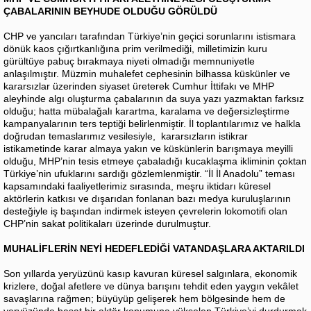
ÇABALARININ BEYHUDE OLDUĞU GÖRÜLDÜ
CHP ve yancıları tarafından Türkiye’nin geçici sorunlarını istismara
dönük kaos çığırtkanlığına prim verilmediği, milletimizin kuru
gürültüye pabuç bırakmaya niyeti olmadığı memnuniyetle
anlaşılmıştır. Müzmin muhalefet cephesinin bilhassa küskünler ve
kararsızlar üzerinden siyaset üreterek Cumhur İttifakı ve MHP
aleyhinde algı oluşturma çabalarının da suya yazı yazmaktan farksız
olduğu; hatta mübalağalı karartma, karalama ve değersizleştirme
kampanyalarının ters teptiği belirlenmiştir. İl toplantılarımız ve halkla
doğrudan temaslarımız vesilesiyle, kararsızların istikrar
istikametinde karar almaya yakın ve küskünlerin barışmaya meyilli
olduğu, MHP’nin tesis etmeye çabaladığı kucaklaşma ikliminin çoktan
Türkiye’nin ufuklarını sardığı gözlemlenmiştir. “İl İl Anadolu” teması
kapsamındaki faaliyetlerimiz sırasında, meşru iktidarı küresel
aktörlerin katkısı ve dışarıdan fonlanan bazı medya kuruluşlarının
desteğiyle iş başından indirmek isteyen çevrelerin lokomotifi olan
CHP’nin sakat politikaları üzerinde durulmuştur.
MUHALİFLERİN NEYİ HEDEFLEDİĞİ VATANDAŞLARA AKTARILDI
Son yıllarda yeryüzünü kasıp kavuran küresel salgınlara, ekonomik
krizlere, doğal afetlere ve dünya barışını tehdit eden yaygın vekâlet
savaşlarına rağmen; büyüyüp gelişerek hem bölgesinde hem de