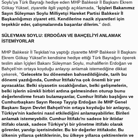
Soylu'ya Türk Bayrağı hediye eden MHP Balıkesir İl Başkanı Ekrem
Gökay Yüksel, ziyaretle ilgili yaptığı açıklamada, ''
İçişleri Bakanımız
Sayın Süleyman Soylu Milliyetçi Hareket Partisi Balıkesir İl
Başkanlığımızı ziyaret etti. Kendilerine nazik ziyaretleri için
teşekkür eder, çalışmalarında başarılar dilerim.
'' dedi.
SÜLEYMAN SOYLU: ERDOĞAN VE BAHÇELİ'Yİ ANLAMAK
İSTEMİYORLAR
MHP Balıkesir İl Teşkilatı'na yaptığı ziyarette MHP Balıkesir İl Başkanı
Ekrem Gökay Yüksel'in kendisine hediye ettiği Türk Bayrağını öperek
teslim alan İçişleri Bakanı Süleyman Soylu, muhaliflerin Erdoğan ve
Bahçeli'nin ortaya koyduğu anlayışı anlamak istemediğine dikkat
çekerek, ''
Gelecekte bu dönemden bahsedildiğinde, tarih bu
dönemi yazdığında, Cumhur İttifakı'na çok önemli bir yer
ayıracaklar. Belki siyasetin sıcaklığından, belki gelişmelerin,
belki işlerin sürekli birbiri ardına gelmesinden oturup bunu
değerlendirme fırsatı bulamayanlar, Cumhur İttifakı başlığını ve
Cumhurbaşkanı Sayın Recep Tayyip Erdoğan ile MHP Genel
Başkanı Sayın Devlet Bahçeli'nin ortaya koyduğu bir anlayışı,
Türkiye'nin kaderini nasıl etkilediğini anlamayabilirler. Birileri
anlamak istemeyebilir. Cumhur İttifakı'nı sadece bir iktidar
ittifakı olarak, sadece Türkiye'yi bir yönetme ittifakı olarak
görenler, yanılgı içerisindeler. Bu bir değerler ittifakıdır. Bu
ülkenin yıllarca çektiklerinin, bu ülkeye yıllarca çektirenlerin ve