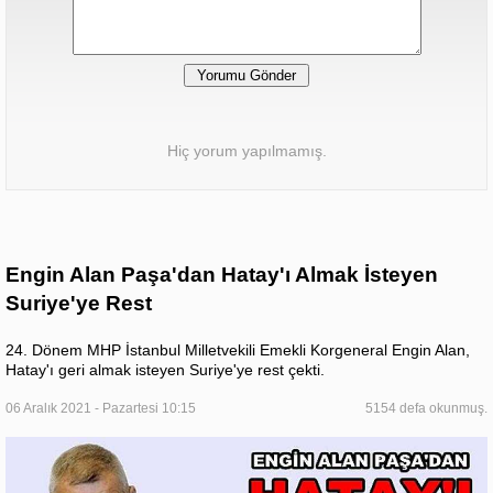
Hiç yorum yapılmamış.
Engin Alan Paşa'dan Hatay'ı Almak İsteyen
Suriye'ye Rest
24. Dönem MHP İstanbul Milletvekili Emekli Korgeneral Engin Alan,
Hatay'ı geri almak isteyen Suriye'ye rest çekti.
06 Aralık 2021 - Pazartesi 10:15
5154 defa okunmuş.