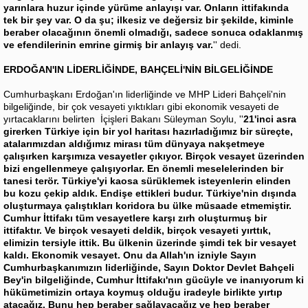
yarınlara huzur içinde yürüme anlayışı var. Onların ittifakında
tek bir şey var. O da şu; ilkesiz ve değersiz bir şekilde, kiminle
beraber olacağının önemli olmadığı, sadece sonuca odaklanmış
ve efendilerinin emrine girmiş bir anlayış var.
'' dedi.
ERDOĞAN'IN LİDERLİĞİNDE, BAHÇELİ'NİN BİLGELİĞİNDE
Cumhurbaşkanı Erdoğan'ın liderliğinde ve MHP Lideri Bahçeli'nin
bilgeliğinde, bir çok vesayeti yıktıkları gibi ekonomik vesayeti de
yırtacaklarını belirten İçişleri Bakanı Süleyman Soylu, ''
21'inci asra
girerken Türkiye için bir yol haritası hazırladığımız bir süreçte,
atalarımızdan aldığımız mirası tüm dünyaya nakşetmeye
çalışırken karşımıza vesayetler çıkıyor. Birçok vesayet üzerinden
bizi engellenmeye çalışıyorlar. En önemli meselelerinden bir
tanesi terör. Türkiye'yi kaosa sürüklemek isteyenlerin elinden
bu kozu çekip aldık. Endişe ettikleri budur. Türkiye'nin dışında
oluşturmaya çalıştıkları koridora bu ülke müsaade etmemiştir.
Cumhur İttifakı tüm vesayetlere karşı zırh oluşturmuş bir
ittifaktır. Ve birçok vesayeti deldik, birçok vesayeti yırttık,
elimizin tersiyle ittik. Bu ülkenin üzerinde şimdi tek bir vesayet
kaldı. Ekonomik vesayet. Onu da Allah'ın izniyle Sayın
Cumhurbaşkanımızın liderliğinde, Sayın Doktor Devlet Bahçeli
Bey'in bilgeliğinde, Cumhur İttifakı'nın gücüyle ve inanıyorum ki
hükümetimizin ortaya koymuş olduğu iradeyle birlikte yırtıp
atacağız. Bunu hep beraber sağlayacağız ve hep beraber