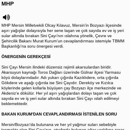
MHP
MHP Mersin Milletvekili Olcay Kılavuz, Mersin'in Bozyazı ilçesinde
aşırı yağışlar dolayısıyla her sene taşan ve çok sayıda ev ve iş yeri
sular altında bırakan Sini Çayı’nın ıslahına yönelik, Çevre ve
Şehircilik Bakanı Murat Kurum'un cevaplandırması istemiyle TBMM
Başkanlığı'na soru önergesi verdi.
ÖNERGENİN GEREKÇESİ
Sini Çayı Mersin ilindeki düzensiz rejimli akarsulardan biridir.
Akarsuyun kaynağı Toros Dağları üzerinde Gülnar ilçesi Yarmasu
köyü dolaylarındadır. Adı yukarı çığırda Kazıklıdere, orta çığırda
Gökdere ve aşağı çığırda ise Sini Çayıdır. Dereköy ve Kızılca
köylerinde gelen kollarla büyüyen çay Bozyazı ilçe merkezinde ve
Akdeniz’e dökülür. Her yıl aşırı yağışlardan dolayı taşan ve çok
sayıda ev ve iş yeri sular altında bırakan Sini Çayı ıslah edilmeyi
beklemektedir.
BAKAN KURUM'DAN CEVAPLANDIRMASI İSTENİLEN SORU
Mersin/Bozyazı'da bulunana ve her yıl yağmur suları sebebiyle
taşmakta olan Sini Çayı'nın, etrafında bulunan ağaç varlığına zarar