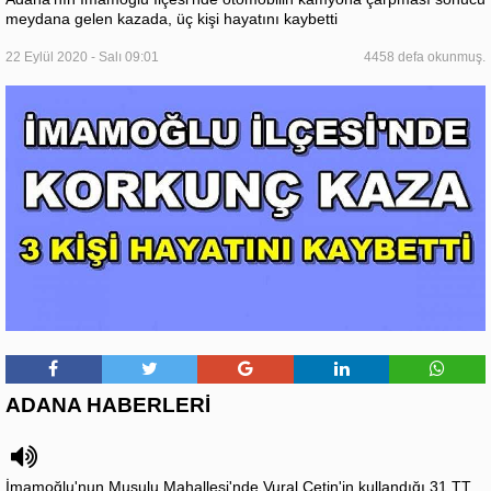
meydana gelen kazada, üç kişi hayatını kaybetti
22 Eylül 2020 - Salı 09:01
4458 defa okunmuş.
ADANA HABERLERİ
İmamoğlu'nun Musulu Mahallesi'nde Vural Çetin'in kullandığı 31 TT