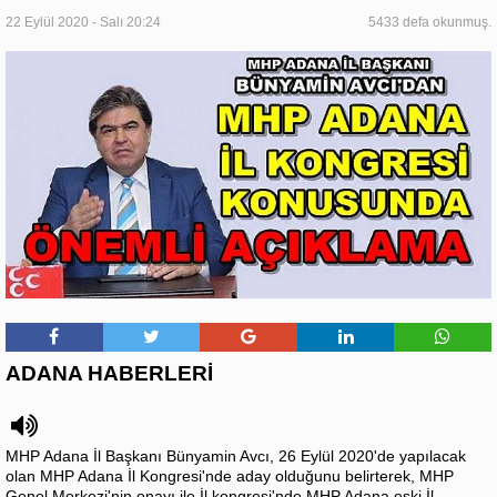
22 Eylül 2020 - Salı 20:24
5433 defa okunmuş.
ADANA HABERLERİ
MHP Adana İl Başkanı Bünyamin Avcı, 26 Eylül 2020'de yapılacak
olan MHP Adana İl Kongresi'nde aday olduğunu belirterek, MHP
Genel Merkezi'nin onayı ile İl kongresi'nde MHP Adana eski İl