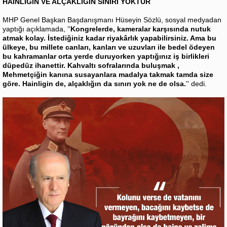
HAİNLİĞİN VE ALÇAKLIĞIN SINIRI YOKTUR
MHP Genel Başkan Başdanışmanı Hüseyin Sözlü, sosyal medyadan
yaptığı açıklamada, ''
Kongrelerde, kameralar karşısında nutuk
atmak kolay. İstediğiniz kadar riyakârlık yapabilirsiniz. Ama bu
ülkeye, bu millete canları, kanları ve uzuvları ile bedel ödeyen
bu kahramanlar orta yerde duruyorken yaptığınız iş birlikleri
düpedüz ihanettir. Kahvaltı sofralarında buluşmak ,
Mehmetçiğin kanına susayanlara madalya takmak tamda size
göre. Hainligin de, alçaklığın da sınırı yok ne de olsa.
'' dedi.