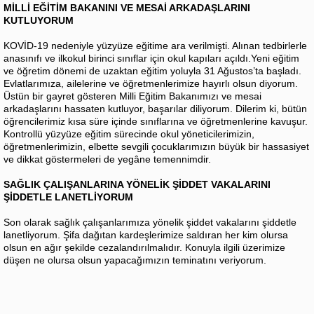
MİLLİ EĞİTİM BAKANINI VE MESAİ ARKADAŞLARINI
KUTLUYORUM
KOVİD-19 nedeniyle yüzyüze eğitime ara verilmişti. Alınan tedbirlerle
anasınıfı ve ilkokul birinci sınıflar için okul kapıları açıldı.Yeni eğitim
ve öğretim dönemi de uzaktan eğitim yoluyla 31 Ağustos’ta başladı.
Evlatlarımıza, ailelerine ve öğretmenlerimize hayırlı olsun diyorum.
Üstün bir gayret gösteren Milli Eğitim Bakanımızı ve mesai
arkadaşlarını hassaten kutluyor, başarılar diliyorum. Dilerim ki, bütün
öğrencilerimiz kısa süre içinde sınıflarına ve öğretmenlerine kavuşur.
Kontrollü yüzyüze eğitim sürecinde okul yöneticilerimizin,
öğretmenlerimizin, elbette sevgili çocuklarımızın büyük bir hassasiyet
ve dikkat göstermeleri de yegâne temennimdir.
SAĞLIK ÇALIŞANLARINA YÖNELİK ŞİDDET VAKALARINI
ŞİDDETLE LANETLİYORUM
Son olarak sağlık çalışanlarımıza yönelik şiddet vakalarını şiddetle
lanetliyorum. Şifa dağıtan kardeşlerimize saldıran her kim olursa
olsun en ağır şekilde cezalandırılmalıdır. Konuyla ilgili üzerimize
düşen ne olursa olsun yapacağımızın teminatını veriyorum.