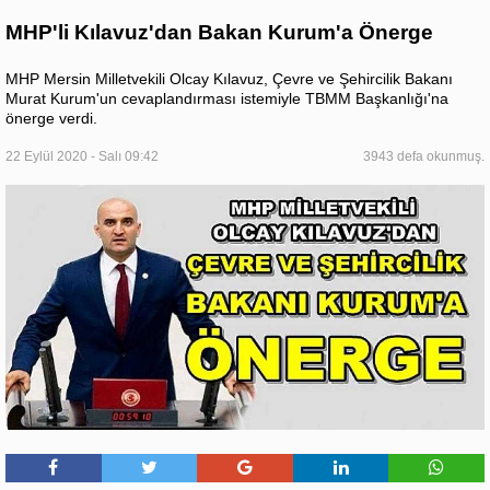
MHP'li Kılavuz'dan Bakan Kurum'a Önerge
MHP Mersin Milletvekili Olcay Kılavuz, Çevre ve Şehircilik Bakanı
Murat Kurum'un cevaplandırması istemiyle TBMM Başkanlığı'na
önerge verdi.
22 Eylül 2020 - Salı 09:42
3943 defa okunmuş.