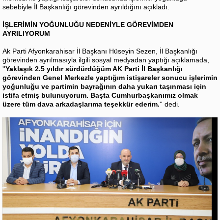
sebebiyle İl Başkanlığı görevinden ayrıldığını açıkladı.
İŞLERİMİN YOĞUNLUĞU NEDENİYLE GÖREVİMDEN
AYRILIYORUM
Ak Parti Afyonkarahisar İl Başkanı Hüseyin Sezen, İl Başkanlığı
görevinden ayrılmasıyla ilgili sosyal medyadan yaptığı açıklamada,
''
Yaklaşık 2.5 yıldır sürdürdüğüm AK Parti İl Başkanlığı
görevinden Genel Merkezle yaptığım istişareler sonucu işlerimin
yoğunluğu ve partimin bayrağının daha yukarı taşınması için
istifa etmiş bulunuyorum. Başta Cumhurbaşkanımız olmak
üzere tüm dava arkadaşlarıma teşekkür ederim.
'' dedi.