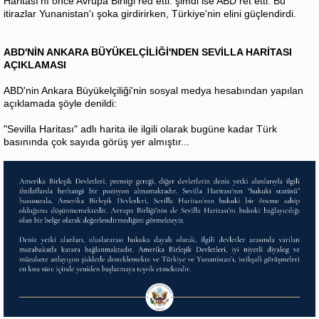
Haritası'nı önce Avrupa Birliği red etti. şimdi ise ABD ret etti. Bu
itirazlar Yunanistan'ı şoka girdirirken, Türkiye'nin elini güçlendirdi.
ABD'NİN ANKARA BÜYÜKELÇİLİĞİ'NDEN SEVİLLA HARİTASI
AÇIKLAMASI
ABD'nin Ankara Büyükelçiliği'nin sosyal medya hesabından yapılan
açıklamada şöyle denildi:
"Sevilla Haritası" adlı harita ile ilgili olarak bugüne kadar Türk
basınında çok sayıda görüş yer almıştır...