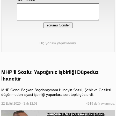
Hiç yorum yapılmamış.
MHP'li Sözlü: Yaptığınız İşbirliği Düpedüz
İhanettir
MHP Genel Başkan Başdanışmanı Hüseyin Sözlü, Şehit ve Gazileri
düşünmeden siyasi işbirliği yapanlara sert tepki gösterdi.
22 Eylül 2020 - Salı 12:03
4919 defa okunmuş.