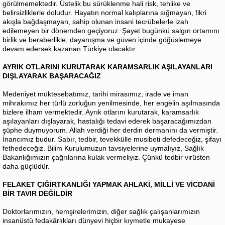
görülmemektedir. Üstelik bu sürüklenme hali risk, tehlike ve
belirsizliklerle doludur. Hayatın normal kalıplarına sığmayan, fikri
akışla bağdaşmayan, sahip olunan insani tecrübelerle izah
edilemeyen bir dönemden geçiyoruz. Şayet bugünkü salgın ortamını
birlik ve beraberlikle, dayanışma ve güven içinde göğüslemeye
devam edersek kazanan Türkiye olacaktır.
AYRIK OTLARINI KURUTARAK KARAMSARLIK AŞILAYANLARI
DIŞLAYARAK BAŞARACAĞIZ
Medeniyet müktesebatımız, tarihi mirasımız, irade ve iman
mihrakımız her türlü zorluğun yenilmesinde, her engelin aşılmasında
bizlere ilham vermektedir. Ayrık otlarını kurutarak, karamsarlık
aşılayanları dışlayarak, hastalığı tedavi ederek başaracağımızdan
şüphe duymuyorum. Allah verdiği her derdin dermanını da vermiştir.
İnancımız budur. Sabır, tedbir, tevekkülle musibeti defedeceğiz, şifayı
fethedeceğiz. Bilim Kurulumuzun tavsiyelerine uymalıyız, Sağlık
Bakanlığımızın çağrılarına kulak vermeliyiz. Çünkü tedbir virüsten
daha güçlüdür.
FELAKET ÇIĞIRTKANLIĞI YAPMAK AHLAKİ, MİLLİ VE VİCDANİ
BİR TAVIR DEĞİLDİR
Doktorlarımızın, hemşirelerimizin, diğer sağlık çalışanlarımızın
insanüstü fedakârlıkları dünyevi hiçbir kıymetle mukayese