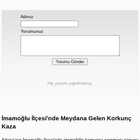
Adınız
Yorumunuz
Hiç yorum yapılmamış.
İmamoğlu İlçesi'nde Meydana Gelen Korkunç
Kaza
Adana'nın İmamoğlu İlçesi'nde otomobilin kamyona çarpması sonucu