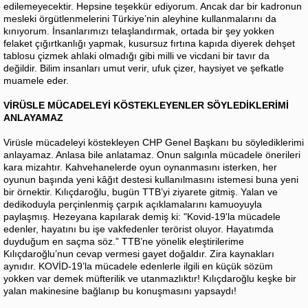
edilemeyecektir. Hepsine teşekkür ediyorum. Ancak dar bir kadronun
mesleki örgütlenmelerini Türkiye’nin aleyhine kullanmalarını da
kınıyorum. İnsanlarımızı telaşlandırmak, ortada bir şey yokken
felaket çığırtkanlığı yapmak, kusursuz fırtına kapıda diyerek dehşet
tablosu çizmek ahlaki olmadığı gibi milli ve vicdani bir tavır da
değildir. Bilim insanları umut verir, ufuk çizer, haysiyet ve şefkatle
muamele eder.
VİRÜSLE MÜCADELEYİ KÖSTEKLEYENLER SÖYLEDİKLERİMİ
ANLAYAMAZ
Virüsle mücadeleyi köstekleyen CHP Genel Başkanı bu söylediklerimi
anlayamaz. Anlasa bile anlatamaz. Onun salgınla mücadele önerileri
kara mizahtır. Kahvehanelerde oyun oynanmasını isterken, her
oyunun başında yeni kâğıt destesi kullanılmasını istemesi buna yeni
bir örnektir. Kılıçdaroğlu, bugün TTB’yi ziyarete gitmiş. Yalan ve
dedikoduyla perçinlenmiş çarpık açıklamalarını kamuoyuyla
paylaşmış. Hezeyana kapılarak demiş ki: "Kovid-19'la mücadele
edenler, hayatını bu işe vakfedenler terörist oluyor. Hayatımda
duyduğum en saçma söz.” TTB’ne yönelik eleştirilerime
Kılıçdaroğlu’nun cevap vermesi gayet doğaldır. Zira kaynakları
aynıdır. KOVİD-19’la mücadele edenlerle ilgili en küçük sözüm
yokken var demek müfterilik ve utanmazlıktır! Kılıçdaroğlu keşke bir
yalan makinesine bağlanıp bu konuşmasını yapsaydı!