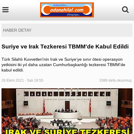
HABER DETAY
Suriye ve Irak Tezkeresi TBMM'de Kabul Edildi
Türk Silahlı Kuvvetleri’nin Irak ve Suriye’ye sınır ötesi operasyon
yetkisini iki yıl daha uzatan Cumhurbaşkanlığı tezkeresi TBMM'de
kabul edildi.
26 Ekim 2021 - Salı 18:55
3389 defa okunmuş.