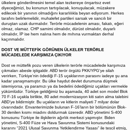
ülkelere gönderilmesini temel alan tezkereye önşartsız evet
diyeceğimizi, bu konunun tartışılacak, konuşulacak, müzakere
edilecek bir yanının olmadığını kararlılıkla beyan ediyorum. Herkes
tarafını belirlemelidir, muhalefet partileri sarsak ve sancılı bir
duruştan uzak durmalıdır. Terörle mücadelenin aması, fakatı, eğeri
olmaz, olamaz. CHP samimi olmalıdır, dürüst olmalıdır, duyarlı
olmalıdır, İP ise hem nalına hem de mıhına vurmaktan derhal
kaçınmalıdır.
DOST VE MÜTTEFİK GÖRÜNEN ÜLKELER TERÖRLE
MÜCADELEDE KARŞIMIZA ÇIKIYOR
Dost ve müttefik pozu veren ülkelerin terörle mücadelede karşımıza
çıkmaları abesle iştigaldir. ABD terör örgütü PKK/YPG’ye silah
verirken, Türkiye’nin ödediği F-15 uçaklarının parasını iadeye şu ana
kadar yanaşmamıştır. Bu ülke haydut devlet durumuna düşmek
istemiyorsa, ya paramızı ya da bedelini ödediğimiz uçakları vermekle
yükümlüdür. Türkiye geldiğimiz bu aşamada, 40 adet son model Blok
70 F-16 uçakla birlikte, 80 adet modernizasyon kiti satın alma talebini
ABD’ye bildirmiştir. Bu uçakların ve kitlerin maliyeti 7 milyar dolar
civarındadır. Envanterimizde bulunan F-16’ların bir bölümünün Blok-
30 denilen kısmı miadını doldurmak üzeredir. ABD yönetimi S-400
konusunu Türkiye ile ilişkilerin ağırlık merkezi yapmıştır. Biden
yönetimi, S-400 Füze ve Hava Savunma Sistemi konusundaki
kararını “2021 Ulusal Savunma Yetkilendirme Yasası” ile tescil etmiş,