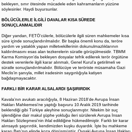
bekleyen, sınır ötesinde mücadele eden kahramanların yüzüne
söylesinler. Haydi buyursunlar.
BÖLÜCÜLERLE İLGİLİ DAVALAR KISA SÜREDE
SONUÇLANMALIDIR
Diğer yandan, FETÖ’cülerle, bölücülerle ilgili süren mahkemeler kısa
süre içinde sonuçlandırılmalıdır. Bir başka önemli konu da, teröre
yardım ve yataklık yapan milletvekillerinin dokunulmazlıklarının
kaldırılmasını esas alan tezkerelerin süratle görüşülmesidir. TBMM
Karma Komisyon’da bekleyen dosyalar tefrik edilerek terör örgütüne
destek verenlerle ilgili karar alınmalı, Genel Kurul’a getirilmeli ve
süratle sonuçlandırılmalıdır. Bölücüye ve teröriste müsamaha Gazi
Meclis’in şanıyla, millet iradesinin saygınlığıyla katiyen
bağdaşmayacaktır.
FARKLI BİR KARAR ALSALARDI ŞAŞIRIRDIK
Kavala’nın avukatı aracılığıyla, 8 Haziran 2018’de Avrupa İnsan
Hakları Mahkemesi’ne yaptığı başvuru 10 Aralık 2019 tarihinde
beklendiği gibi Türkiye aleyhine sonuçlanmıştır. Nitekim bir suç
işlendiğine dair makul şüphe yokluğu ileri sürülerek Avrupa İnsan
Hakları Sözleşmesi’nin ihlal edildiğine hükmedilmiştir. Farklı bir karar
alınsaydı şaşırırdık, kendimizden kuşku duyardık. İşte bu mahkeme
kararı Batı’nın elinde koza dönüşmüştür. Oysaki Avrupa İnsan Hakları