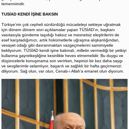
temennimdir.
TUSİAD KENDİ İŞİNE BAKSIN
Türkiye’nin çok cepheli sürdürdüğü mücadeleyi sekteye uğratmak
için dönem dönem sivri açıklamalar yapan TÜSİAD’ın, başkanı
vasıtasıyla gündeme taşıdığı haksız ve mesnetsiz eleştirilerini de
esef karşıladığımızı, artık hükümetlerle uğraşma alışkanlığından,
vesayet odağı gibi davranmaktan vazgeçmelerini samimiyetle
bekliyorum. TÜSİAD kendi işine bakmalı, milletin vermediği bir yetkiyi
kullanma gayretkeşliğine kesinlikle heves etmemelidir. Bu duygu ve
düşüncelerle konuşmama son verirken, hepinizi bir kez daha saygı
ve sevgilerimle selamlıyor, başarılı ve sağlıklı bir hafta geçirmenizi
diliyorum. Sağ olun, var olun, Cenab-ı Allah’a emanet olun diyorum.