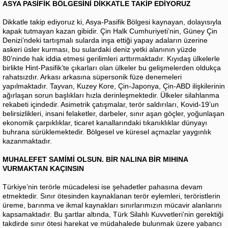
ASYA PASİFİK BÖLGESİNİ DİKKATLE TAKİP EDİYORUZ
Dikkatle takip ediyoruz ki, Asya-Pasifik Bölgesi kaynayan, dolayısıyla
kapak tutmayan kazan gibidir. Çin Halk Cumhuriyeti’nin, Güney Çin
Denizi’ndeki tartışmalı sularda inşa ettiği yapay adaların üzerine
askeri üsler kurması, bu sulardaki deniz yetki alanının yüzde
80’ninde hak iddia etmesi gerilimleri arttırmaktadır. Kıyıdaş ülkelerle
birlikte Hint-Pasifik’te çıkarları olan ülkeler bu gelişmelerden oldukça
rahatsızdır. Arkası arkasına süpersonik füze denemeleri
yapılmaktadır. Tayvan, Kuzey Kore, Çin-Japonya, Çin-ABD ilişkilerinin
ağırlaşan sorun başlıkları hızla derinleşmektedir. Ülkeler silahlanma
rekabeti içindedir. Asimetrik çatışmalar, terör saldırıları, Kovid-19’un
belirsizlikleri, insani felaketler, darbeler, sınır aşan göçler, yoğunlaşan
ekonomik çarpıklıklar, ticaret kanallarındaki tıkanıklıklar dünyayı
buhrana sürüklemektedir. Bölgesel ve küresel açmazlar yaygınlık
kazanmaktadır.
MUHALEFET SAMİMİ OLSUN. BİR NALINA BİR MIHINA
VURMAKTAN KAÇINSIN
Türkiye’nin terörle mücadelesi ise şehadetler pahasına devam
etmektedir. Sınır ötesinden kaynaklanan terör eylemleri, teröristlerin
üreme, barınma ve ikmal kaynakları sınırlarımızın mücavir alanlarını
kapsamaktadır. Bu şartlar altında, Türk Silahlı Kuvvetleri’nin gerektiği
takdirde sınır ötesi harekat ve müdahalede bulunmak üzere yabancı