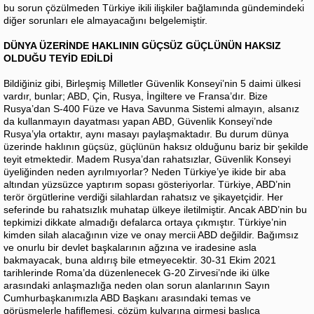
bu sorun çözülmeden Türkiye ikili ilişkiler bağlamında gündemindeki
diğer sorunları ele almayacağını belgelemiştir.
DÜNYA ÜZERİNDE HAKLININ GÜÇSÜZ GÜÇLÜNÜN HAKSIZ
OLDUĞU TEYİD EDİLDİ
Bildiğiniz gibi, Birleşmiş Milletler Güvenlik Konseyi’nin 5 daimi ülkesi
vardır, bunlar; ABD, Çin, Rusya, İngiltere ve Fransa’dır. Bize
Rusya’dan S-400 Füze ve Hava Savunma Sistemi almayın, alsanız
da kullanmayın dayatması yapan ABD, Güvenlik Konseyi’nde
Rusya’yla ortaktır, aynı masayı paylaşmaktadır. Bu durum dünya
üzerinde haklının güçsüz, güçlünün haksız olduğunu bariz bir şekilde
teyit etmektedir. Madem Rusya’dan rahatsızlar, Güvenlik Konseyi
üyeliğinden neden ayrılmıyorlar? Neden Türkiye’ye ikide bir aba
altından yüzsüzce yaptırım sopası gösteriyorlar. Türkiye, ABD’nin
terör örgütlerine verdiği silahlardan rahatsız ve şikayetçidir. Her
seferinde bu rahatsızlık muhatap ülkeye iletilmiştir. Ancak ABD’nin bu
tepkimizi dikkate almadığı defalarca ortaya çıkmıştır. Türkiye’nin
kimden silah alacağının vize ve onay mercii ABD değildir. Bağımsız
ve onurlu bir devlet başkalarının ağzına ve iradesine asla
bakmayacak, buna aldırış bile etmeyecektir. 30-31 Ekim 2021
tarihlerinde Roma’da düzenlenecek G-20 Zirvesi’nde iki ülke
arasındaki anlaşmazlığa neden olan sorun alanlarının Sayın
Cumhurbaşkanımızla ABD Başkanı arasındaki temas ve
görüşmelerle hafiflemesi, çözüm kulvarına girmesi başlıca