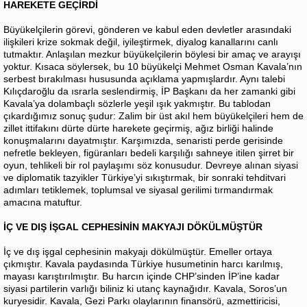
HAREKETE GEÇİRDİ
Büyükelçilerin görevi, gönderen ve kabul eden devletler arasındaki
ilişkileri krize sokmak değil, iyileştirmek, diyalog kanallarını canlı
tutmaktır. Anlaşılan mezkur büyükelçilerin böylesi bir amaç ve arayışı
yoktur. Kısaca söylersek, bu 10 büyükelçi Mehmet Osman Kavala’nın
serbest bırakılması hususunda açıklama yapmışlardır. Aynı talebi
Kılıçdaroğlu da ısrarla seslendirmiş, İP Başkanı da her zamanki gibi
Kavala’ya dolambaçlı sözlerle yeşil ışık yakmıştır. Bu tablodan
çıkardığımız sonuç şudur: Zalim bir üst akıl hem büyükelçileri hem de
zillet ittifakını dürte dürte harekete geçirmiş, ağız birliği halinde
konuşmalarını dayatmıştır. Karşımızda, senaristi perde gerisinde
nefretle bekleyen, figüranları bedeli karşılığı sahneye itilen şirret bir
oyun, tehlikeli bir rol paylaşımı söz konusudur. Devreye alınan siyasi
ve diplomatik tazyikler Türkiye’yi sıkıştırmak, bir sonraki tehditvari
adımları tetiklemek, toplumsal ve siyasal gerilimi tırmandırmak
amacına matuftur.
İÇ VE DIŞ İŞGAL CEPHESİNİN MAKYAJI DÖKÜLMÜŞTÜR
İç ve dış işgal cephesinin makyajı dökülmüştür. Emeller ortaya
çıkmıştır. Kavala paydasında Türkiye husumetinin harcı karılmış,
mayası karıştırılmıştır. Bu harcın içinde CHP’sinden İP’ine kadar
siyasi partilerin varlığı biliniz ki utanç kaynağıdır. Kavala, Soros’un
kuryesidir. Kavala, Gezi Parkı olaylarının finansörü, azmettiricisi,