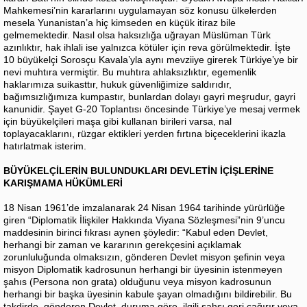
Mahkemesi’nin kararlarını uygulamayan söz konusu ülkelerden
mesela Yunanistan’a hiç kimseden en küçük itiraz bile
gelmemektedir. Nasıl olsa haksızlığa uğrayan Müslüman Türk
azınlıktır, hak ihlali ise yalnızca kötüler için reva görülmektedir. İşte
10 büyükelçi Sorosçu Kavala’yla aynı mevziiye girerek Türkiye’ye bir
nevi muhtıra vermiştir. Bu muhtıra ahlaksızlıktır, egemenlik
haklarımıza suikasttır, hukuk güvenliğimize saldırıdır,
bağımsızlığımıza kumpastır, bunlardan dolayı gayri meşrudur, gayri
kanunidir. Şayet G-20 Toplantısı öncesinde Türkiye’ye mesaj vermek
için büyükelçileri maşa gibi kullanan birileri varsa, nal
toplayacaklarını, rüzgar ektikleri yerden fırtına biçeceklerini ikazla
hatırlatmak isterim.
BÜYÜKELÇİLERİN BULUNDUKLARI DEVLETİN İÇİŞLERİNE
KARIŞMAMA HÜKÜMLERİ
18 Nisan 1961’de imzalanarak 24 Nisan 1964 tarihinde yürürlüğe
giren “Diplomatik İlişkiler Hakkında Viyana Sözleşmesi”nin 9’uncu
maddesinin birinci fıkrası aynen şöyledir: “Kabul eden Devlet,
herhangi bir zaman ve kararının gerekçesini açıklamak
zorunluluğunda olmaksızın, gönderen Devlet misyon şefinin veya
misyon Diplomatik kadrosunun herhangi bir üyesinin istenmeyen
şahıs (Persona non grata) olduğunu veya misyon kadrosunun
herhangi bir başka üyesinin kabule şayan olmadığını bildirebilir. Bu
takdirde, gönderen Devlet, duruma göre, ilgili şahsı geri çağırır veya