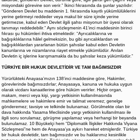
misyondaki görevine son verir.” İkinci fıkrasında da şunlar yazılıdır:
“Gönderen Devlet bu maddenin 1. fıkrasında kayıtlı yükümlülüklerini
yerine getirmeyi reddeder veya makul bir süre içinde yerine
getirmezse, kabul eden Devlet ilgili şahsı misyonun bir üyesi olarak
tanımayı reddedebilir.” Aynı sözleşmenin 41’inci maddesinin birinci
fıkrası şu hükümleri ihtiva etmektedir: “Ayrıcalıklarına ve
bağışıklıklarına hâlel gelmeksizin, bu gibi ayrıcalıklardan ve
bağışıklıklardan yararlanan bütün şahıslar kabul eden Devletin
kanunlarına ve nizamlarına riayet etmekle yükümlüdür. Anılan
Devletin iç işlerine karışmamakla da bu şahıslar keza yükümlüdür.”
TÜRKİYE BİR HUKUK DEVLETİDİR VE TAM BAĞIMSIZDIR
Yürürlükteki Anayasa’mızın 138’inci maddesine göre, Hakimler,
görevlerinde bağımsızdırlar; Anayasaya, kanuna ve hukuka uygun
olarak vicdanı kanaatlerine göre hüküm verirler. Hiçbir organ,
makam, merci veya kişi, yargı yetkisinin kullanılmasında
mahkemelere ve hakimlere emir ve talimat veremez; genelge
gönderemez; tavsiye ve telkinde bulunamaz. Görülmekte olan bir
dava hakkında Yasama Meclisinde yargı yetkisinin kullanılması ile
ilgili soru sorulamaz, görüşme yapılamaz veya herhangi bir beyanda
bulunulamaz. 10 Büyükelçi hem “Diplomatik İlişkiler Hakkında Viyana
Sözleşmesi”ne hem de Anayasa’ya aykırı hareket etmişlerdir. Türkiye
bir hukuk devletidir, tam bağımsızdır ve bu haklarımız kesinlikle