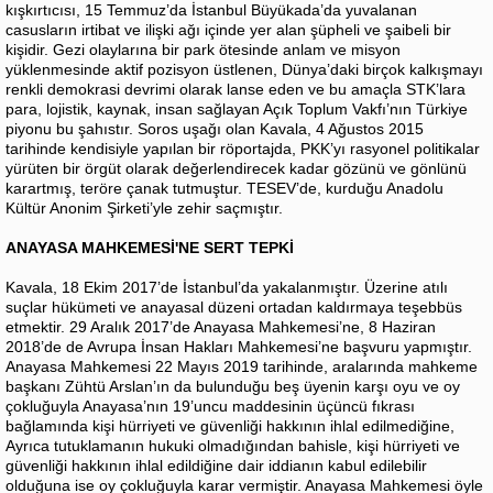
kışkırtıcısı, 15 Temmuz’da İstanbul Büyükada’da yuvalanan
casusların irtibat ve ilişki ağı içinde yer alan şüpheli ve şaibeli bir
kişidir. Gezi olaylarına bir park ötesinde anlam ve misyon
yüklenmesinde aktif pozisyon üstlenen, Dünya’daki birçok kalkışmayı
renkli demokrasi devrimi olarak lanse eden ve bu amaçla STK’lara
para, lojistik, kaynak, insan sağlayan Açık Toplum Vakfı’nın Türkiye
piyonu bu şahıstır. Soros uşağı olan Kavala, 4 Ağustos 2015
tarihinde kendisiyle yapılan bir röportajda, PKK’yı rasyonel politikalar
yürüten bir örgüt olarak değerlendirecek kadar gözünü ve gönlünü
karartmış, teröre çanak tutmuştur. TESEV’de, kurduğu Anadolu
Kültür Anonim Şirketi’yle zehir saçmıştır.
ANAYASA MAHKEMESİ'NE SERT TEPKİ
Kavala, 18 Ekim 2017’de İstanbul’da yakalanmıştır. Üzerine atılı
suçlar hükümeti ve anayasal düzeni ortadan kaldırmaya teşebbüs
etmektir. 29 Aralık 2017’de Anayasa Mahkemesi’ne, 8 Haziran
2018’de de Avrupa İnsan Hakları Mahkemesi’ne başvuru yapmıştır.
Anayasa Mahkemesi 22 Mayıs 2019 tarihinde, aralarında mahkeme
başkanı Zühtü Arslan’ın da bulunduğu beş üyenin karşı oyu ve oy
çokluğuyla Anayasa’nın 19’uncu maddesinin üçüncü fıkrası
bağlamında kişi hürriyeti ve güvenliği hakkının ihlal edilmediğine,
Ayrıca tutuklamanın hukuki olmadığından bahisle, kişi hürriyeti ve
güvenliği hakkının ihlal edildiğine dair iddianın kabul edilebilir
olduğuna ise oy çokluğuyla karar vermiştir. Anayasa Mahkemesi öyle