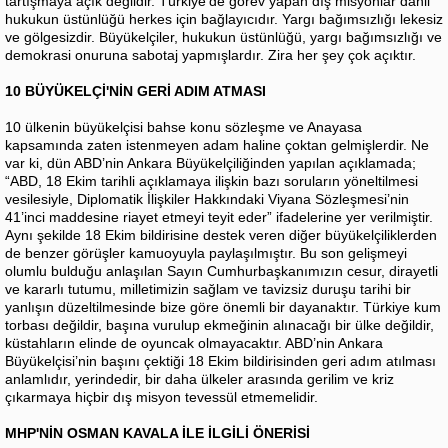
tartışmaya açık değildir. Türkiye’de görev yapan dış misyonlar dahil
hukukun üstünlüğü herkes için bağlayıcıdır. Yargı bağımsızlığı lekesiz
ve gölgesizdir. Büyükelçiler, hukukun üstünlüğü, yargı bağımsızlığı ve
demokrasi onuruna sabotaj yapmışlardır. Zira her şey çok açıktır.
10 BÜYÜKELÇİ'NİN GERİ ADIM ATMASI
10 ülkenin büyükelçisi bahse konu sözleşme ve Anayasa
kapsamında zaten istenmeyen adam haline çoktan gelmişlerdir. Ne
var ki, dün ABD’nin Ankara Büyükelçiliğinden yapılan açıklamada;
“ABD, 18 Ekim tarihli açıklamaya ilişkin bazı soruların yöneltilmesi
vesilesiyle, Diplomatik İlişkiler Hakkındaki Viyana Sözleşmesi’nin
41’inci maddesine riayet etmeyi teyit eder” ifadelerine yer verilmiştir.
Aynı şekilde 18 Ekim bildirisine destek veren diğer büyükelçiliklerden
de benzer görüşler kamuoyuyla paylaşılmıştır. Bu son gelişmeyi
olumlu bulduğu anlaşılan Sayın Cumhurbaşkanımızın cesur, dirayetli
ve kararlı tutumu, milletimizin sağlam ve tavizsiz duruşu tarihi bir
yanlışın düzeltilmesinde bize göre önemli bir dayanaktır. Türkiye kum
torbası değildir, başına vurulup ekmeğinin alınacağı bir ülke değildir,
küstahların elinde de oyuncak olmayacaktır. ABD’nin Ankara
Büyükelçisi’nin başını çektiği 18 Ekim bildirisinden geri adım atılması
anlamlıdır, yerindedir, bir daha ülkeler arasında gerilim ve kriz
çıkarmaya hiçbir dış misyon tevessül etmemelidir.
MHP'NİN OSMAN KAVALA İLE İLGİLİ ÖNERİSİ