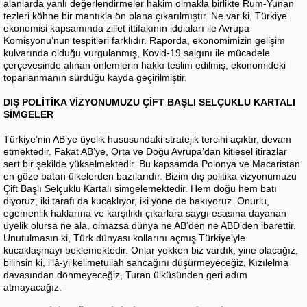
alanlarda yanlı değerlendirmeler hakim olmakla birlikte Rum-Yunan
tezleri köhne bir mantıkla ön plana çıkarılmıştır. Ne var ki, Türkiye
ekonomisi kapsamında zillet ittifakının iddiaları ile Avrupa
Komisyonu’nun tespitleri farklıdır. Raporda, ekonomimizin gelişim
kulvarında olduğu vurgulanmış, Kovid-19 salgını ile mücadele
çerçevesinde alınan önlemlerin hakkı teslim edilmiş, ekonomideki
toparlanmanın sürdüğü kayda geçirilmiştir.
DIŞ POLİTİKA VİZYONUMUZU ÇİFT BAŞLI SELÇUKLU KARTALI
SİMGELER
Türkiye’nin AB’ye üyelik hususundaki stratejik tercihi açıktır, devam
etmektedir. Fakat AB’ye, Orta ve Doğu Avrupa’dan kitlesel itirazlar
sert bir şekilde yükselmektedir. Bu kapsamda Polonya ve Macaristan
en göze batan ülkelerden bazılarıdır. Bizim dış politika vizyonumuzu
Çift Başlı Selçuklu Kartalı simgelemektedir. Hem doğu hem batı
diyoruz, iki tarafı da kucaklıyor, iki yöne de bakıyoruz. Onurlu,
egemenlik haklarına ve karşılıklı çıkarlara saygı esasına dayanan
üyelik olursa ne ala, olmazsa dünya ne AB’den ne ABD’den ibarettir.
Unutulmasın ki, Türk dünyası kollarını açmış Türkiye’yle
kucaklaşmayı beklemektedir. Onlar yokken biz vardık, yine olacağız,
bilinsin ki, i‘lâ-yi kelimetullah sancağını düşürmeyeceğiz, Kızılelma
davasından dönmeyeceğiz, Turan ülküsünden geri adım
atmayacağız.