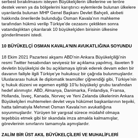
serbest bırakılmasını isteyen Büyükelçilerin ülkelerine ve teröre
destek veren ya da bölgelerini karıştırıcı eylemlerde bulunan ülkelere
uyarılarda bulunan MHP Genel Başkanı Devlet Bahçeli, akıbeti
hakkında önerilerde bulunduğu Osman Kavala'nın mahkeme
tarafından hükmü verilip Türkiye'de cezasını çektikten sonra
vatandaşlıktan çıkarılarak 10 büyükelçiden birisinin ülkesine
gönderilmesini istedi.
10 BÜYÜKELÇİ OSMAN KAVALA'NIN AVUKATLIĞINA SOYUNDU
18 Ekim 2021 Pazartesi akşamı ABD’nin Ankara Büyükelçiliği’nin
resmi Twitter hesabından seviyesiz bir açıklama yapılmış, ilaveten 9
devletin büyükelçisi de bu açıklamaya iştirak ederek devam eden bir
davanın failiyle ilgili Türkiye’ye hukuksuz bir çağrıda bulunmuşlardır.
Uluslararası hukuk ile diplomatik teamüller çiğnendiği gibi, Türkiye’nin
iç hukuk düzeni ve egemen eşitliği 10’lu büyükelçi grubu tarafından
hedef alınmıştır. ABD, Almanya, Danimarka, Finlandiya, Fransa,
Hollanda, İsveç, Kanada, Norveç ve Yeni Zelanda ülkelerinin Ankara
Büyükelçileri muhtemelen devlet veya hükümet başkanlarının teşviki,
hatta talimatıyla Mehmet Osman Kavala’nın avukatlığına
soyunmuşlardır. Yürüyen bir yargısal sürece müdahil olmaya
teşebbüs etmek gibi bir skandala imza atmakla kalmamışlar,
görevlerinin sınırlarını tamamıyla aşmışlardır.
ZALİM BİR ÜST AKIL BÜYÜKELÇİLERİ VE MUHALİFLERİ