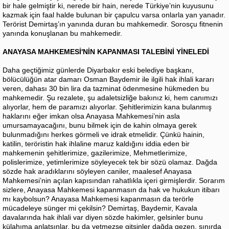
bir hale gelmiştir ki, nerede bir hain, nerede Türkiye’nin kuyusunu
kazmak için faal halde bulunan bir çapulcu varsa onlarla yan yanadır.
Terörist Demirtaş’ın yanında duran bu mahkemedir. Sorosçu fitnenin
yanında konuşlanan bu mahkemedir.
ANAYASA MAHKEMESİ'NİN KAPANMASI TALEBİNİ YİNELEDİ
Daha geçtiğimiz günlerde Diyarbakır eski belediye başkanı,
bölücülüğün atar damarı Osman Baydemir ile ilgili hak ihlali kararı
veren, dahası 30 bin lira da tazminat ödenmesine hükmeden bu
mahkemedir. Şu rezalete, şu adaletsizliğe bakınız ki, hem canımızı
alıyorlar, hem de paramızı alıyorlar. Şehitlerimizin kana bulanmış
haklarını eğer imkan olsa Anayasa Mahkemesi’nin asla
umursamayacağını, bunu bilmek için de kahin olmaya gerek
bulunmadığını herkes görmeli ve idrak etmelidir. Çünkü hainin,
katilin, teröristin hak ihlaline maruz kaldığını iddia eden bir
mahkemenin şehitlerimize, gazilerimize, Mehmetlerimize,
polislerimize, yetimlerimize söyleyecek tek bir sözü olamaz. Dağda
sözde hak aradıklarını söyleyen caniler, maalesef Anayasa
Mahkemesi’nin açılan kapısından rahatlıkla içeri girmişlerdir. Sorarım
sizlere, Anayasa Mahkemesi kapanmasın da hak ve hukukun itibarı
mı kaybolsun? Anayasa Mahkemesi kapanmasın da terörle
mücadeleye sünger mi çekilsin? Demirtaş, Baydemir, Kavala
davalarında hak ihlali var diyen sözde hakimler, gelsinler bunu
külahıma anlatsınlar, bu da yetmezse gitsinler dağda gezen, sınırda