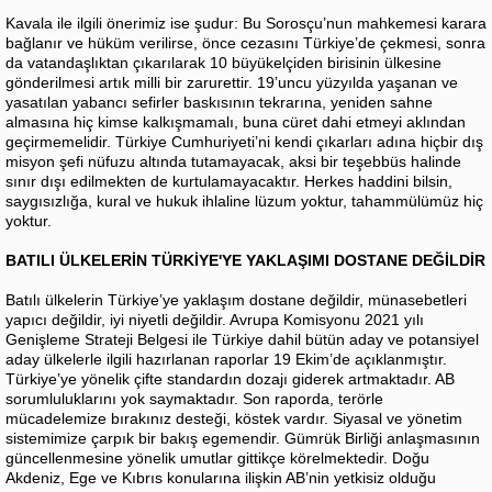
Kavala ile ilgili önerimiz ise şudur: Bu Sorosçu’nun mahkemesi karara
bağlanır ve hüküm verilirse, önce cezasını Türkiye’de çekmesi, sonra
da vatandaşlıktan çıkarılarak 10 büyükelçiden birisinin ülkesine
gönderilmesi artık milli bir zarurettir. 19’uncu yüzyılda yaşanan ve
yasatılan yabancı sefirler baskısının tekrarına, yeniden sahne
almasına hiç kimse kalkışmamalı, buna cüret dahi etmeyi aklından
geçirmemelidir. Türkiye Cumhuriyeti’ni kendi çıkarları adına hiçbir dış
misyon şefi nüfuzu altında tutamayacak, aksi bir teşebbüs halinde
sınır dışı edilmekten de kurtulamayacaktır. Herkes haddini bilsin,
saygısızlığa, kural ve hukuk ihlaline lüzum yoktur, tahammülümüz hiç
yoktur.
BATILI ÜLKELERİN TÜRKİYE'YE YAKLAŞIMI DOSTANE DEĞİLDİR
Batılı ülkelerin Türkiye’ye yaklaşım dostane değildir, münasebetleri
yapıcı değildir, iyi niyetli değildir. Avrupa Komisyonu 2021 yılı
Genişleme Strateji Belgesi ile Türkiye dahil bütün aday ve potansiyel
aday ülkelerle ilgili hazırlanan raporlar 19 Ekim’de açıklanmıştır.
Türkiye’ye yönelik çifte standardın dozajı giderek artmaktadır. AB
sorumluluklarını yok saymaktadır. Son raporda, terörle
mücadelemize bırakınız desteği, köstek vardır. Siyasal ve yönetim
sistemimize çarpık bir bakış egemendir. Gümrük Birliği anlaşmasının
güncellenmesine yönelik umutlar gittikçe körelmektedir. Doğu
Akdeniz, Ege ve Kıbrıs konularına ilişkin AB’nin yetkisiz olduğu