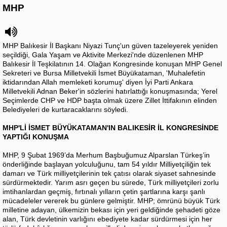
MHP
MHP Balıkesir İl Başkanı Niyazi Tunç'un güven tazeleyerek yeniden
seçildiği, Gala Yaşam ve Aktivite Merkezi'nde düzenlenen MHP
Balıkesir İl Teşkilatının 14. Olağan Kongresinde konuşan MHP Genel
Sekreteri ve Bursa Milletvekili İsmet Büyükataman, 'Muhalefetin
iktidarından Allah memleketi korumuş' diyen İyi Parti Ankara
Milletvekili Adnan Beker'in sözlerini hatırlattığı konuşmasında; Yerel
Seçimlerde CHP ve HDP başta olmak üzere Zillet İttifakının elinden
Belediyeleri de kurtaracaklarını söyledi.
MHP'Lİ İSMET BÜYÜKATAMAN'IN BALIKESİR İL KONGRESİNDE
YAPTIĞI KONUŞMA
MHP, 9 Şubat 1969’da Merhum Başbuğumuz Alparslan Türkeş’in
önderliğinde başlayan yolculuğunu, tam 54 yıldır Milliyetçiliğin tek
damarı ve Türk milliyetçilerinin tek çatısı olarak siyaset sahnesinde
sürdürmektedir. Yarım asrı geçen bu sürede, Türk milliyetçileri zorlu
imtihanlardan geçmiş, fırtınalı yılların çetin şartlarına karşı şanlı
mücadeleler vererek bu günlere gelmiştir. MHP; ömrünü büyük Türk
milletine adayan, ülkemizin bekası için yeri geldiğinde şehadeti göze
alan, Türk devletinin varlığını ebediyete kadar sürdürmesi için her