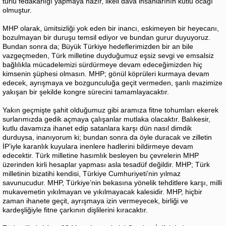
türlü fedakârlığı yapmaya hazır, ilkeli dava insanlarının kutlu ocağı
olmuştur.
MHP olarak, ümitsizliği yok eden bir inancı, eskimeyen bir heyecanı,
bozulmayan bir duruşu temsil ediyor ve bundan gurur duyuyoruz.
Bundan sonra da; Büyük Türkiye hedeflerimizden bir an bile
vazgeçmeden, Türk milletine duyduğumuz eşsiz sevgi ve emsalsiz
bağlılıkla mücadelemizi sürdürmeye devam edeceğimizden hiç
kimsenin şüphesi olmasın. MHP; gönül köprüleri kurmaya devam
edecek, ayrışmaya ve bozgunculuğa geçit vermeden, şanlı mazimize
yakışan bir şekilde kongre sürecini tamamlayacaktır.
Yakın geçmişte şahit olduğumuz gibi aramıza fitne tohumları ekerek
surlarımızda gedik açmaya çalışanlar mutlaka olacaktır. Balıkesir,
kutlu davamıza ihanet edip satanlara karşı dün nasıl dimdik
durduysa, inanıyorum ki; bundan sonra da öyle duracak ve zilletin
İP’iyle karanlık kuyulara inenlere hadlerini bildirmeye devam
edecektir. Türk milletine hasımlık besleyen bu çevrelerin MHP
üzerinden kirli hesaplar yapması asla tesadüf değildir. MHP; Türk
milletinin bizatihi kendisi, Türkiye Cumhuriyeti’nin yılmaz
savunucudur. MHP, Türkiye’nin bekasına yönelik tehditlere karşı, milli
mukavemetin yıkılmayan ve yıkılmayacak kalesidir. MHP, hiçbir
zaman ihanete geçit, ayrışmaya izin vermeyecek, birliği ve
kardeşliğiyle fitne çarkının dişlilerini kıracaktır.