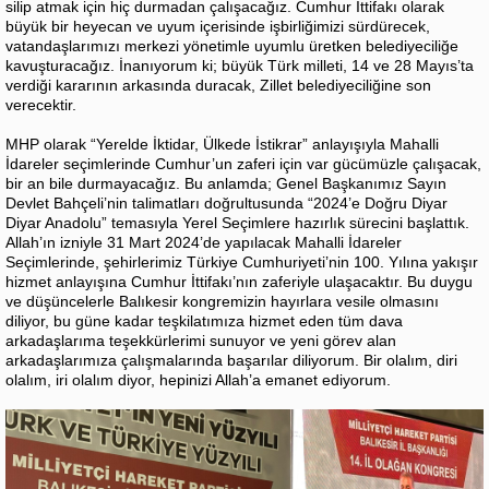
silip atmak için hiç durmadan çalışacağız. Cumhur İttifakı olarak
büyük bir heyecan ve uyum içerisinde işbirliğimizi sürdürecek,
vatandaşlarımızı merkezi yönetimle uyumlu üretken belediyeciliğe
kavuşturacağız. İnanıyorum ki; büyük Türk milleti, 14 ve 28 Mayıs’ta
verdiği kararının arkasında duracak, Zillet belediyeciliğine son
verecektir.
MHP olarak “Yerelde İktidar, Ülkede İstikrar” anlayışıyla Mahalli
İdareler seçimlerinde Cumhur’un zaferi için var gücümüzle çalışacak,
bir an bile durmayacağız. Bu anlamda; Genel Başkanımız Sayın
Devlet Bahçeli’nin talimatları doğrultusunda “2024’e Doğru Diyar
Diyar Anadolu” temasıyla Yerel Seçimlere hazırlık sürecini başlattık.
Allah’ın izniyle 31 Mart 2024’de yapılacak Mahalli İdareler
Seçimlerinde, şehirlerimiz Türkiye Cumhuriyeti’nin 100. Yılına yakışır
hizmet anlayışına Cumhur İttifakı’nın zaferiyle ulaşacaktır. Bu duygu
ve düşüncelerle Balıkesir kongremizin hayırlara vesile olmasını
diliyor, bu güne kadar teşkilatımıza hizmet eden tüm dava
arkadaşlarıma teşekkürlerimi sunuyor ve yeni görev alan
arkadaşlarımıza çalışmalarında başarılar diliyorum. Bir olalım, diri
olalım, iri olalım diyor, hepinizi Allah’a emanet ediyorum.