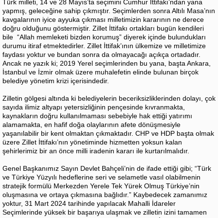
Türk milleti, 14 ve 28 Mayıs’ta seçimini Cumhur İttifakı’ndan yana
yapmış, geleceğine sahip çıkmıştır. Seçimlerden sonra Altılı Masa’nın
kavgalarının iyice ayyuka çıkması milletimizin kararının ne derece
doğru olduğunu göstermiştir. Zillet İttifakı ortakları bugün kendileri
bile “Allah memleketi bizden korumuş” diyerek içinde bulundukları
durumu itiraf etmektedirler. Zillet İttifak’ının ülkemize ve milletimize
faydası yoktur ve bundan sonra da olmayacağı açıkça ortadadır.
Ancak ne yazık ki; 2019 Yerel seçimlerinden bu yana, başta Ankara,
İstanbul ve İzmir olmak üzere muhalefetin elinde bulunan birçok
belediye yönetim krizi içerisindedir.
Zilletin gölgesi altında ki belediyelerin beceriksizliklerinden dolayı, çok
sayıda ilimiz altyapı yetersizliğinin pençesinde kıvranmakta,
kaynakların doğru kullanılmaması sebebiyle hak ettiği yatırımı
alamamakta, en hafif doğa olaylarının afete dönüşmesiyle
yaşanılabilir bir kent olmaktan çıkmaktadır. CHP ve HDP başta olmak
üzere Zillet İttifakı’nın yönetiminde hizmetten yoksun kalan
şehirlerimiz bir an önce milli iradenin kararı ile kurtarılmalıdır.
Genel Başkanımız Sayın Devlet Bahçeli’nin de ifade ettiği gibi; “Türk
ve Türkiye Yüzyılı hedeflerine seri ve selametle vasıl olabilmenin
stratejik formülü Merkezden Yerele Tek Yürek Olmuş Türkiye’nin
oluşmasına ve ortaya çıkmasına bağlıdır.” Kaybedecek zamanımız
yoktur, 31 Mart 2024 tarihinde yapılacak Mahalli İdareler
Seçimlerinde yüksek bir başarıya ulaşmak ve zilletin izini tamamen