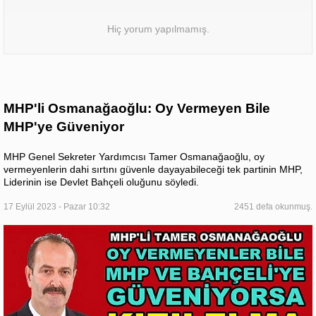
Hiç yorum yapılmamış.
MHP'li Osmanağaoğlu: Oy Vermeyen Bile
MHP'ye Güveniyor
MHP Genel Sekreter Yardımcısı Tamer Osmanağaoğlu, oy
vermeyenlerin dahi sırtını güvenle dayayabileceği tek partinin MHP,
Liderinin ise Devlet Bahçeli oluğunu söyledi.
17 Eylül 2023 - Pazar 10:32
2451 defa okunmuş.