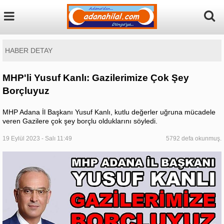
HABER DETAY
MHP'li Yusuf Kanlı: Gazilerimize Çok Şey
Borçluyuz
MHP Adana İl Başkanı Yusuf Kanlı, kutlu değerler uğruna mücadele
veren Gazilere çok şey borçlu olduklarını söyledi.
19 Eylül 2023 - Salı 11:49
5792 defa okunmuş.