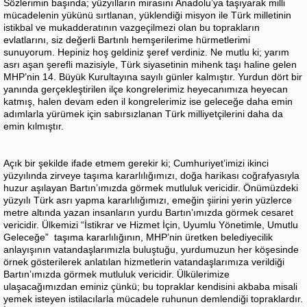
Sözlerimin başında; yüzyılların mirasını Anadolu’ya taşıyarak milli
mücadelenin yükünü sırtlanan, yüklendiği misyon ile Türk milletinin
istikbal ve mukadderatının vazgeçilmezi olan bu toprakların
evlatlarını, siz değerli Bartınlı hemşerilerime hürmetlerimi
sunuyorum. Hepiniz hoş geldiniz şeref verdiniz. Ne mutlu ki; yarım
asrı aşan şerefli mazisiyle, Türk siyasetinin mihenk taşı haline gelen
MHP’nin 14. Büyük Kurultayına sayılı günler kalmıştır. Yurdun dört bir
yanında gerçekleştirilen ilçe kongrelerimiz heyecanımıza heyecan
katmış, halen devam eden il kongrelerimiz ise geleceğe daha emin
adımlarla yürümek için sabırsızlanan Türk milliyetçilerini daha da
emin kılmıştır.
Açık bir şekilde ifade etmem gerekir ki; Cumhuriyet’imizi ikinci
yüzyılında zirveye taşıma kararlılığımızı, doğa harikası coğrafyasıyla
huzur aşılayan Bartın’ımızda görmek mutluluk vericidir. Önümüzdeki
yüzyılı Türk asrı yapma kararlılığımızı, emeğin şiirini yerin yüzlerce
metre altında yazan insanların yurdu Bartın’ımızda görmek cesaret
vericidir. Ülkemizi “İstikrar ve Hizmet İçin, Uyumlu Yönetimle, Umutlu
Geleceğe” taşıma kararlılığının, MHP’nin üretken belediyecilik
anlayışının vatandaşlarımızla buluştuğu, yurdumuzun her köşesinde
örnek gösterilerek anlatılan hizmetlerin vatandaşlarımıza verildiği
Bartın’ımızda görmek mutluluk vericidir. Ülkülerimize
ulaşacağımızdan eminiz çünkü; bu topraklar kendisini akbaba misali
yemek isteyen istilacılarla mücadele ruhunun demlendiği topraklardır.