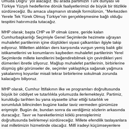
Umuda Doğru” yol alacağız. Bu arada partimizin Türk dünyası ve
Türkiye Yüzyılı hedeflerine dönük faaliyetlerimizi de büyük bir titizlikle
sürdüreceğiz. Bu amaca ulaşmanın stratejik formülünün, “Merkezden
Yerele Tek Yürek Olmuş Türkiye”nin gerçekleşmesine bağlı olduğu
tespitini hatırımızda tutacağız.
MHP olarak; başta CHP ve İP olmak üzere, geride kalan
Cumhurbaşkanlığı Seçimiyle Genel Seçimlerde hezimete uğrayan
muhalefet partilerinin içine düştükleri siyasi çalkantıları ilgiyle takip
ediyoruz. Milletten aldıkları ders karşısında vurgun yemiş balık gibi
istikametlerini ve konumlarını kaybeden muhalefet partilerinin Yerel
Seçimlerde millete kendilerini beğendirebilmek için çevirdikleri yeni
dümenleri ibretle izliyoruz. Mağlup muhalefet partilerinin, birbirlerine
düşmüş gibi görünseler de, seçimler yaklaştıkça sağanak yağmura
yakalanmış koyunlar misali tekrar birbirlerine sokulmak zorunda
kalacağını biliyoruz.
MHP olarak, Cumhur İttifakının ilke ve programları doğrultusunda
büyük bir ciddiyet ve tutarlılıkla yolumuzda ilerlemekteyiz. Partimiz,
kurulduğu tarihten bu yana siyasette izhar ettiği tutarlılık ve
sorumluluk bilincinden bugüne kadar taviz vermeden günümüze
erişmiştir. Bugün de, bundan sonra da verdiğimiz sözlerin arkasında
duracağız. Tavır ve hareketlerimizi köklü prensiplerimiz
doğrultusunda belirlemeyi sürdüreceğiz. Millete efendilik taslayanlara
inat milletimizin hizmetinde olacağız. Millî iradeyi küçümseyenlere