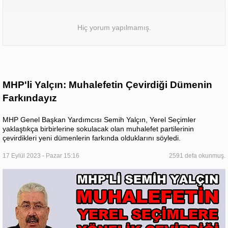
Hiç yorum yapılmamış.
MHP'li Yalçın: Muhalefetin Çevirdiği Dümenin
Farkındayız
MHP Genel Başkan Yardımcısı Semih Yalçın, Yerel Seçimler
yaklaştıkça birbirlerine sokulacak olan muhalefet partilerinin
çevirdikleri yeni dümenlerin farkında olduklarını söyledi.
17 Eylül 2023 - Pazar 15:16
2591 defa okunmuş.