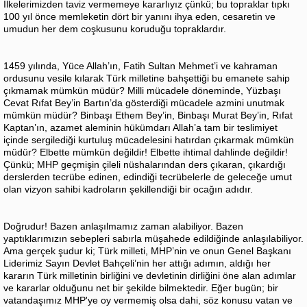
İlkelerimizden taviz vermemeye kararlıyız çünkü; bu topraklar tıpkı
100 yıl önce memleketin dört bir yanını ihya eden, cesaretin ve
umudun her dem coşkusunu koruduğu topraklardır.
1459 yılında, Yüce Allah’ın, Fatih Sultan Mehmet’i ve kahraman
ordusunu vesile kılarak Türk milletine bahşettiği bu emanete sahip
çıkmamak mümkün müdür? Milli mücadele döneminde, Yüzbaşı
Cevat Rıfat Bey’in Bartın’da gösterdiği mücadele azmini unutmak
mümkün müdür? Binbaşı Ethem Bey’in, Binbaşı Murat Bey’in, Rıfat
Kaptan’ın, azamet aleminin hükümdarı Allah’a tam bir teslimiyet
içinde sergilediği kurtuluş mücadelesini hatırdan çıkarmak mümkün
müdür? Elbette mümkün değildir! Elbette ihtimal dahlinde değildir!
Çünkü; MHP geçmişin çileli nüshalarından ders çıkaran, çıkardığı
derslerden tecrübe edinen, edindiği tecrübelerle de geleceğe umut
olan vizyon sahibi kadroların şekillendiği bir ocağın adıdır.
Doğrudur! Bazen anlaşılmamız zaman alabiliyor. Bazen
yaptıklarımızın sebepleri sabırla müşahede edildiğinde anlaşılabiliyor.
Ama gerçek şudur ki; Türk milleti, MHP’nin ve onun Genel Başkanı
Liderimiz Sayın Devlet Bahçeli’nin her attığı adımın, aldığı her
kararın Türk milletinin birliğini ve devletinin dirliğini öne alan adımlar
ve kararlar olduğunu net bir şekilde bilmektedir. Eğer bugün; bir
vatandaşımız MHP'ye oy vermemiş olsa dahi, söz konusu vatan ve