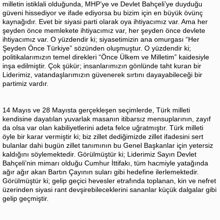
milletin istiklali olduğunda, MHP’ye ve Devlet Bahçeli’ye duyduğu
güveni hissediyor ve ifade ediyorsa bu bizim için en büyük övünç
kaynağıdır. Evet bir siyasi parti olarak oya ihtiyacımız var. Ama her
şeyden önce memlekete ihtiyacımız var, her şeyden önce devlete
ihtiyacımız var. O yüzdendir ki; siyasetimizin ana omurgası “Her
Şeyden Önce Türkiye” sözünden oluşmuştur. O yüzdendir ki;
politikalarımızın temel direkleri “Önce Ülkem ve Milletim” kaidesiyle
inşa edilmiştir. Çok şükür; insanlarımızın gönlünde taht kuran bir
Liderimiz, vatandaşlarımızın güvenerek sırtını dayayabileceği bir
partimiz vardır.
14 Mayıs ve 28 Mayısta gerçekleşen seçimlerde, Türk milleti
kendisine dayatılan yuvarlak masanın itibarsız mensuplarının, zayıf
da olsa var olan kabiliyetlerini adeta felce uğratmıştır. Türk milleti
öyle bir karar vermiştir ki; biz zillet dediğimizde zillet ifadesini sert
bulanlar dahi bugün zillet tanımının bu Genel Başkanlar için yetersiz
kaldığını söylemektedir. Görülmüştür ki; Liderimiz Sayın Devlet
Bahçeli’nin mimarı olduğu Cumhur İttifakı, tüm hacmiyle yatağında
ağır ağır akan Bartın Çayının suları gibi hedefine ilerlemektedir.
Görülmüştür ki; gelip geçici hevesler etrafında toplanan, kin ve nefret
üzerinden siyasi rant devşirebileceklerini sananlar küçük dalgalar gibi
gelip geçmiştir.