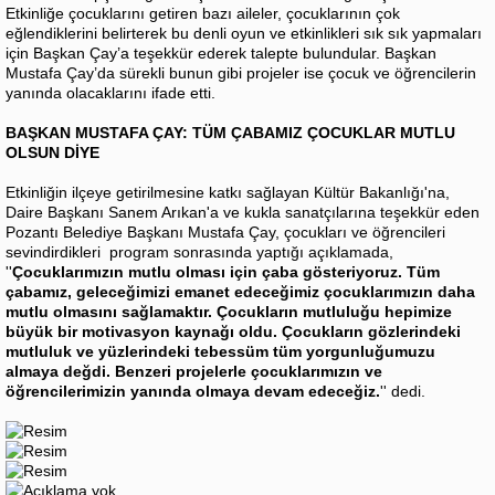
Etkinliğe çocuklarını getiren bazı aileler, çocuklarının çok
eğlendiklerini belirterek bu denli oyun ve etkinlikleri sık sık yapmaları
için Başkan Çay’a teşekkür ederek talepte bulundular. Başkan
Mustafa Çay’da sürekli bunun gibi projeler ise çocuk ve öğrencilerin
yanında olacaklarını ifade etti.
BAŞKAN MUSTAFA ÇAY: TÜM ÇABAMIZ ÇOCUKLAR MUTLU
OLSUN DİYE
Etkinliğin ilçeye getirilmesine katkı sağlayan Kültür Bakanlığı'na,
Daire Başkanı Sanem Arıkan'a ve kukla sanatçılarına teşekkür eden
Pozantı Belediye Başkanı Mustafa Çay, çocukları ve öğrencileri
sevindirdikleri program sonrasında yaptığı açıklamada,
''
Çocuklarımızın mutlu olması için çaba gösteriyoruz. Tüm
çabamız, geleceğimizi emanet edeceğimiz çocuklarımızın daha
mutlu olmasını sağlamaktır. Çocukların mutluluğu hepimize
büyük bir motivasyon kaynağı oldu. Çocukların gözlerindeki
mutluluk ve yüzlerindeki tebessüm tüm yorgunluğumuzu
almaya değdi. Benzeri projelerle çocuklarımızın ve
öğrencilerimizin yanında olmaya devam edeceğiz.
'' dedi.