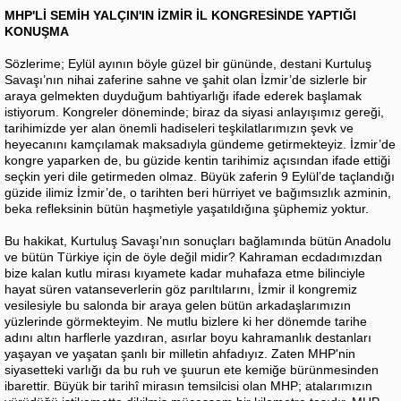
MHP'Lİ SEMİH YALÇIN'IN İZMİR İL KONGRESİNDE YAPTIĞI
KONUŞMA
Sözlerime; Eylül ayının böyle güzel bir gününde, destani Kurtuluş
Savaşı’nın nihai zaferine sahne ve şahit olan İzmir’de sizlerle bir
araya gelmekten duyduğum bahtiyarlığı ifade ederek başlamak
istiyorum. Kongreler döneminde; biraz da siyasi anlayışımız gereği,
tarihimizde yer alan önemli hadiseleri teşkilatlarımızın şevk ve
heyecanını kamçılamak maksadıyla gündeme getirmekteyiz. İzmir’de
kongre yaparken de, bu güzide kentin tarihimiz açısından ifade ettiği
seçkin yeri dile getirmeden olmaz. Büyük zaferin 9 Eylül’de taçlandığı
güzide ilimiz İzmir’de, o tarihten beri hürriyet ve bağımsızlık azminin,
beka refleksinin bütün haşmetiyle yaşatıldığına şüphemiz yoktur.
Bu hakikat, Kurtuluş Savaşı’nın sonuçları bağlamında bütün Anadolu
ve bütün Türkiye için de öyle değil midir? Kahraman ecdadımızdan
bize kalan kutlu mirası kıyamete kadar muhafaza etme bilinciyle
hayat süren vatanseverlerin göz parıltılarını, İzmir il kongremiz
vesilesiyle bu salonda bir araya gelen bütün arkadaşlarımızın
yüzlerinde görmekteyim. Ne mutlu bizlere ki her dönemde tarihe
adını altın harflerle yazdıran, asırlar boyu kahramanlık destanları
yaşayan ve yaşatan şanlı bir milletin ahfadıyız. Zaten MHP'nin
siyasetteki varlığı da bu ruh ve şuurun ete kemiğe bürünmesinden
ibarettir. Büyük bir tarihî mirasın temsilcisi olan MHP; atalarımızın