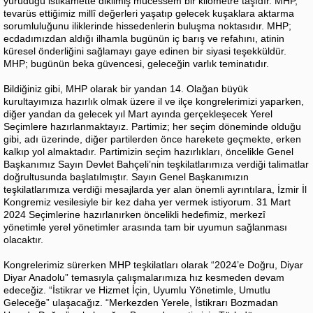
yürüdüğü istikamette dikilmiş mücessem bir kilometre taşıdır. MHP,
tevarüs ettiğimiz millî değerleri yaşatıp gelecek kuşaklara aktarma
sorumluluğunu iliklerinde hissedenlerin buluşma noktasıdır. MHP;
ecdadımızdan aldığı ilhamla bugünün iç barış ve refahını, atinin
küresel önderliğini sağlamayı gaye edinen bir siyasi teşekküldür.
MHP; bugünün beka güvencesi, geleceğin varlık teminatıdır.
Bildiğiniz gibi, MHP olarak bir yandan 14. Olağan büyük
kurultayımıza hazırlık olmak üzere il ve ilçe kongrelerimizi yaparken,
diğer yandan da gelecek yıl Mart ayında gerçekleşecek Yerel
Seçimlere hazırlanmaktayız. Partimiz; her seçim döneminde olduğu
gibi, adı üzerinde, diğer partilerden önce harekete geçmekte, erken
kalkıp yol almaktadır. Partimizin seçim hazırlıkları, öncelikle Genel
Başkanımız Sayın Devlet Bahçeli’nin teşkilatlarımıza verdiği talimatlar
doğrultusunda başlatılmıştır. Sayın Genel Başkanımızın
teşkilatlarımıza verdiği mesajlarda yer alan önemli ayrıntılara, İzmir İl
Kongremiz vesilesiyle bir kez daha yer vermek istiyorum. 31 Mart
2024 Seçimlerine hazırlanırken öncelikli hedefimiz, merkezî
yönetimle yerel yönetimler arasında tam bir uyumun sağlanması
olacaktır.
Kongrelerimiz sürerken MHP teşkilatları olarak “2024’e Doğru, Diyar
Diyar Anadolu” temasıyla çalışmalarımıza hız kesmeden devam
edeceğiz. “İstikrar ve Hizmet İçin, Uyumlu Yönetimle, Umutlu
Geleceğe” ulaşacağız. “Merkezden Yerele, İstikrarı Bozmadan