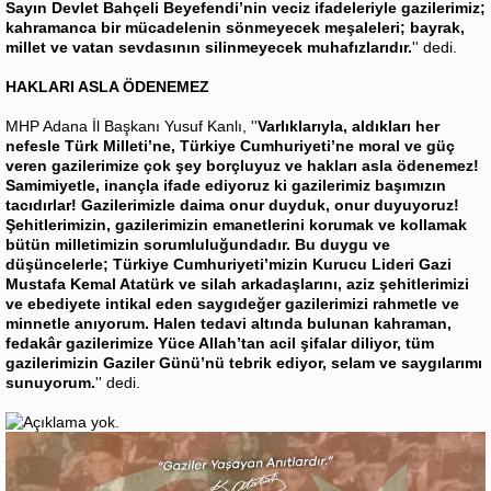
Sayın Devlet Bahçeli Beyefendi’nin veciz ifadeleriyle gazilerimiz;
kahramanca bir mücadelenin sönmeyecek meşaleleri; bayrak,
millet ve vatan sevdasının silinmeyecek muhafızlarıdır.
'' dedi.
HAKLARI ASLA ÖDENEMEZ
MHP Adana İl Başkanı Yusuf Kanlı, ''
Varlıklarıyla, aldıkları her
nefesle Türk Milleti’ne, Türkiye Cumhuriyeti’ne moral ve güç
veren gazilerimize çok şey borçluyuz ve hakları asla ödenemez!
Samimiyetle, inançla ifade ediyoruz ki gazilerimiz başımızın
tacıdırlar! Gazilerimizle daima onur duyduk, onur duyuyoruz!
Şehitlerimizin, gazilerimizin emanetlerini korumak ve kollamak
bütün milletimizin sorumluluğundadır. Bu duygu ve
düşüncelerle; Türkiye Cumhuriyeti’mizin Kurucu Lideri Gazi
Mustafa Kemal Atatürk ve silah arkadaşlarını, aziz şehitlerimizi
ve ebediyete intikal eden saygıdeğer gazilerimizi rahmetle ve
minnetle anıyorum. Halen tedavi altında bulunan kahraman,
fedakâr gazilerimize Yüce Allah’tan acil şifalar diliyor, tüm
gazilerimizin Gaziler Günü’nü tebrik ediyor, selam ve saygılarımı
sunuyorum.
'' dedi.