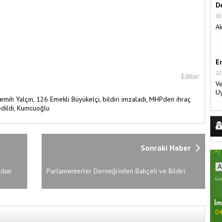
De
10
Ak
E
12
Editör:
Ve
U
emih Yalçın,
126 Emekli Büyükelçi,
bildiri imzaladı,
MHPden ihraç
dildi,
Kumcuoğlu
Sonraki Haber
'dan
Parlamenterler Derneği'nden Bahçeli ve Bildiri
Açıklaması
Gün
İm
04