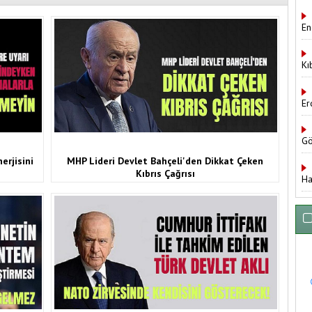
En
Kı
Er
Gö
erjisini
MHP Lideri Devlet Bahçeli'den Dikkat Çeken
Kıbrıs Çağrısı
Ha