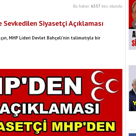
Bu haber
6357
kez okundu
ne Sevkedilen Siyasetçi Açıklaması
ın, MHP Lideri Devlet Bahçeli'nin talimatıyla bir