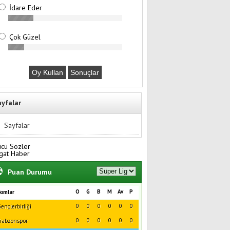
İdare Eder
Çok Güzel
ayfalar
Sayfalar
ücü Sözler
gat Haber
Puan Durumu
O
G
B
M
Av
P
kımlar
0
0
0
0
0
0
ençlerbirliği
0
0
0
0
0
0
rabzonspor