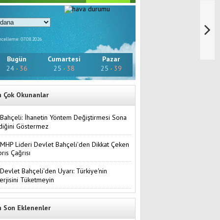
celleme: 07.08.2026
Bugün
Cumartesi
Pazar
24
-
36
25
-
38
25
-
39
n Çok Okunanlar
Bahçeli: İhanetin Yöntem Değiştirmesi Sona
diğini Göstermez
MHP Lideri Devlet Bahçeli'den Dikkat Çeken
brıs Çağrısı
Devlet Bahçeli'den Uyarı: Türkiye'nin
erjisini Tüketmeyin
n Son Eklenenler