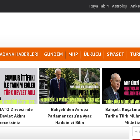
Rüya Tabiri
Astroloji
Anket
ADANA HABERLERİ
GÜNDEM
MHP
ÜLKÜCÜ
SİYASET
TÜR
 NATO Zirvesi'nde
Bahçeli'den Avrupa
Bahçeli: Kuşatma
Devlet Aklını
Parlamentosu'na Ayar:
Tarihe Türk Mühr
receksiniz
Haddinizi Bilin
Milletiz