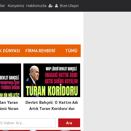
ler
Künyemiz
Hakkımızda
Bize Ulaşın
K DÜNYASI
FİRMA REHBERİ
TÜMÜ
ları Yaran
Devlet Bahçeli: O Hattın Adı
ünü Vuran
Artık Turan Koridoru'dur