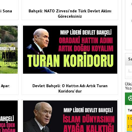
si Sona
Bahçeli: NATO Zirvesi'nde Türk Devlet Aklını
Göreceksiniz
S
Ülk
Ayar:
Devlet Bahçeli: O Hattın Adı Artık Turan
Yoz
Koridoru'dur
Ta
1
G
2
T