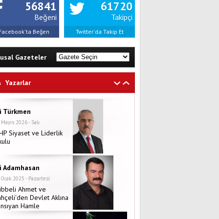
56841
61720
Beğeni
Takipçi
Facebook'ta Beğen
Twitter'da Takip Et
lusal Gazeteler
Yazarlar
li Türkmen
 Mayıs 2026 - Salı
P Siyaset ve Liderlik
kulu
li Adamhasan
 Ocak 2025 - Pazartesi
übbeli Ahmet ve
hçeli'den Devlet Aklına
ansıyan Hamle