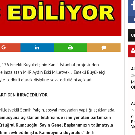
U
 126 Emekli Büyükelçinin Kanal İstanbul projesinden
A
ye imza atan MHP Aydın Eski Milletvekili Emekli Büyükelçi
26
e tedbirli olarak disipline sevk edildiğini açıkladı.
MH
O
RTİDEN İHRAÇ EDİLİYOR
A
illetvekili Semih Yalçın, sosyal medyadan yaptığı açıklamada,
27
C
amuoyuna açıklanan bildirisinde ismi yer alan partimizin
Ba
 Ertuğrul Kumcuoğlu, Sayın Genel Başkanımızın talimatıyla
Y
ipline sevk edilmiştir. Kamuoyuna duyurulur.
'' dedi.