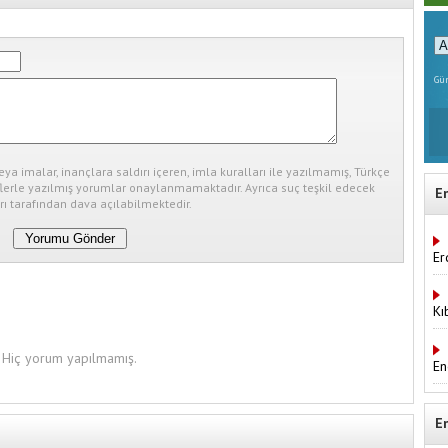
Gün
eya imalar, inançlara saldırı içeren, imla kuralları ile yazılmamış, Türkçe
erle yazılmış yorumlar onaylanmamaktadır. Ayrıca suç teşkil edecek
E
ı tarafından dava açılabilmektedir.
Er
Kı
Hiç yorum yapılmamış.
En
E