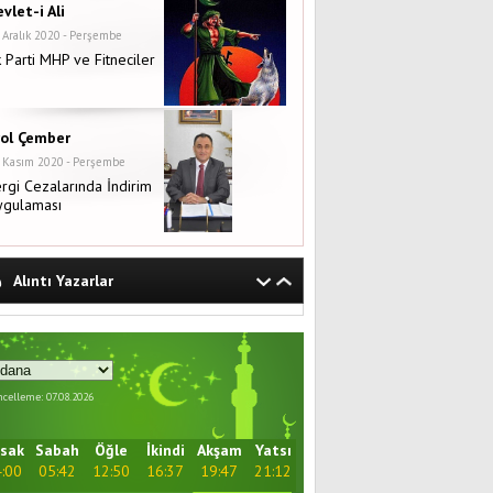
vlet-i Ali
 Aralık 2020 - Perşembe
 Parti MHP ve Fitneciler
rol Çember
 Kasım 2020 - Perşembe
rgi Cezalarında İndirim
ygulaması
Alıntı Yazarlar
celleme: 07.08.2026
sak
Sabah
Öğle
İkindi
Akşam
Yatsı
:00
05:42
12:50
16:37
19:47
21:12