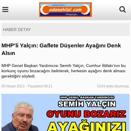
HABER DETAY
MHP'li Yalçın: Gaflete Düşenler Ayağını Denk
Alsın
MHP Genel Başkan Yardımcısı Semih Yalçın, Cumhur İttifakı'nın bu
korkunç oyunu bozacağını belirterek, herkesin ayağını denk alması
gerektiğini söyledi.
05 Nisan 2021 - Pazartesi 09:21
5343 defa okunmuş.