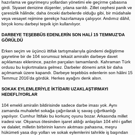
hazırlama ve gayrimeşru yollardan yönetimi ele geçirme çabasına
girdi. Siyaset denizine düşenler, yılana sarıldı. Zillet cephesi panik ve
çaresizlik hâlinde; daha önceki darbelerde olduğu gibi, bir müdahale
veya vesayet rejimine gerekçe hazırlamaya çalışıyor. Andımız dâhil,
birçok konu darbeyi teşvik için kullanılıyor.
DARBEYE TEŞEBBÜS EDENLERİN SON HALİ 15 TEMMUZ'DA
GÖRÜLDÜ
Erken seçim ve üçüncü ittifak tartışmalarıyla gündemi değiştirme
gayretine bir de 104 sorumsuz tekaüt amiralin darbeye davet
açıklaması eklenince, pazılın parçaları tamamlandı. Kahraman Türk
ordusu bu kışkırtmalara gelmez. Darbeler dönemi artık bir daha
açılmamak üzere kapandı. Darbeye teşebbüs edenlerin son hâlini 15
Temmuz 2016'da gördük. Herkes ayağını denk alsın.
SOKAK EYLEMLERİYLE İKTİDARI UZAKLAŞTIRMAYI
HEDEFLİYORLAR
104 emekli amiralin bildirisinde sadece darbe iması yok. Aynı
zamanda muhalefet sokağa çağırılarak iç savaş çığırtkanlığı
yapılıyor. Cumhur İttifakı bu korkunç oyunu bozar. Arkasında millet
iradesi var. Okyanus ötesinden işaret aldığı anlaşılan 104 ehl-i gaflet
ve dalalet; milletin birbirinin kanını akıtması pahasına, meşru
hükümeti yasa dışı yolları ve sokak eylemlerini tahrikle iş başından