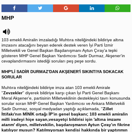
MHP
103 emekli Amiralin imzaladığı Muhtıra niteliğindeki bildiriye altına
imzasını atacağını beyan ederek destek veren İyi Parti İzmir
Milletvekili ve Genel Başkan Başdanışmanı Aytun Çıray'a tepki
gösteren MHP Genel Başkan Yardımcısı Sadir Durmaz, Akşener'in
cevaplandırmasını istediği soruları peş peşe sordu.
MHP'Lİ SADİR DURMAZ'DAN AKŞENER'İ SIKINTIYA SOKACAK
SORULAR
Muhtıra niteliğindeki bildiriye imza atan 103 emekli Amirale
''
Zevzekler
'' diyerek bildiriye karşı çıkan İyi Parti Genel Başkanı
Meral Akşener'e, partisinin Milletvekilinin destekleyici tavrı konusunda
sorular soran MHP Genel Başkan Yardımcısı ve Ankara Milletvekili
Sadir Durmaz, sosyal medyadan yaptığı açıklamada, ''
Zillet
İttifakı'nın MİNİK ortağı İP’in genel başkanı; 103 emekli amiralin
milli iradeyi hiçe sayan,vesayetçi bildirisi için 'altına imzamı
atarım' diyen, milletvekilin, başdanışmanın Aytun Çıray’ın fikrine
katılıyor musun? Katılmıyorsan kendisi hakkında bir yaptırımın