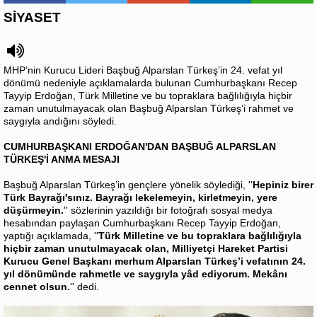
SİYASET
MHP’nin Kurucu Lideri Başbuğ Alparslan Türkeş’in 24. vefat yıl
dönümü nedeniyle açıklamalarda bulunan Cumhurbaşkanı Recep
Tayyip Erdoğan, Türk Milletine ve bu topraklara bağlılığıyla hiçbir
zaman unutulmayacak olan Başbuğ Alparslan Türkeş’i rahmet ve
saygıyla andığını söyledi.
CUMHURBAŞKANI ERDOĞAN'DAN BAŞBUĞ ALPARSLAN
TÜRKEŞ'İ ANMA MESAJI
Başbuğ Alparslan Türkeş’in gençlere yönelik söylediği, ''
Hepiniz birer
Türk Bayrağı'sınız. Bayrağı lekelemeyin, kirletmeyin, yere
düşürmeyin.
'' sözlerinin yazıldığı bir fotoğrafı sosyal medya
hesabından paylaşan Cumhurbaşkanı Recep Tayyip Erdoğan,
yaptığı açıklamada, ''
Türk Milletine ve bu topraklara bağlılığıyla
hiçbir zaman unutulmayacak olan, Milliyetçi Hareket Partisi
Kurucu Genel Başkanı merhum Alparslan Türkeş’i vefatının 24.
yıl dönümünde rahmetle ve saygıyla yâd ediyorum. Mekânı
cennet olsun.
'' dedi.