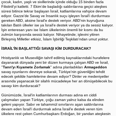
çocuk, kadın, yaşlı ve sivillerinde içinde olduğu 15 binden fazla
Filistinli'yi katletti. 7 Ekim’de başladığı saldırılarına geçici ateşkes
süresi bitince tekrar başlayan İsrail, katliamlarına vahşice devam
ediyor. Gazze'de Savaş ve İnsanlık suçu işleyen İsrail'i durdurması
gereken ABD, aksine İsrail'e destek veriyor. ABD'nin kuyruğuna
takılan Batılı ülkeler ise ya İsrail'e destek veriyor ya da sessiz kalıyor.
İşin enteresan yanı ise İslam ülkelerinin önemli bir kısmı da bu
zulmün karşısında sessiz kalıyor. Nihayetinde; işlevini yitiren
Birleşmiş Milletler etkisiz, İslam İşbirliği Teşkilatı'ndan umut yoktur.
İSRAİL'İN BAŞLATTIĞI SAVAŞI KİM DURDURACAK?
Hristiyanlık ve Museviliğin tahrif edilmiş kaynaklarındaki hurafelere
dayanarak dünyada yeni bir düzen kurmaya çalışan ABD ve İsrail,
''
Tanrı'yı Kıyamete Zorlamak
'' adına planladıkları
Armageddon
savaş oyunlarını devreye sokarak, Türkiye’nin güvenliğini tehdit
edecek şekilde hamlelerine devam ediyor? Dinler ve medeniyetler
arasında yaşanacak bir silahlı mücadeleye her an dönüşebilecek bu
savaşı kim durduracak?
Günümüzde, İsrail'in katliamlarının durması adına en ciddi
çalışmaları yapan Türkiye, çoğu zaman yalnız kalsa da elinden
geleni yapıyor. Sabır ve tahammül sınırlarını aşan saldırılarına
devam eden İsrail'i durdurmak adına İsrail'e destek veren tüm
ülkelere rest çeken Cumhurbaşkanı Erdoğan, bir yandan ateşkesin