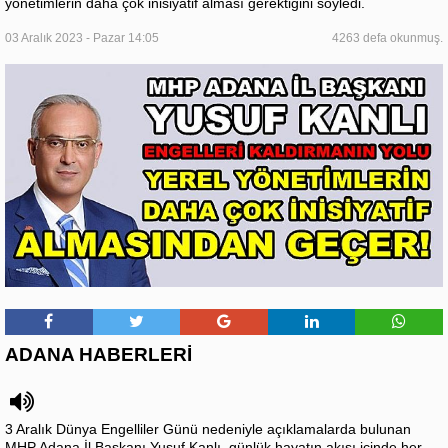
yönetimlerin daha çok inisiyatif alması gerektiğini söyledi.
03 Aralık 2023 - Pazar 14:05
4263 defa okunmuş.
ADANA HABERLERİ
3 Aralık Dünya Engelliler Günü nedeniyle açıklamalarda bulunan
MHP Adana İl Başkanı Yusuf Kanlı, günlük hayatın akışı içinde her