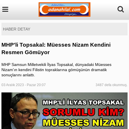
HABER DETAY
MHP'li Topsakal: Müesses Nizam Kendini
Resmen Gömüyor
MHP Samsun Milletvekili İlyas Topsakal, dünyadaki Müesses
Nizam'ın kendini Filistin topraklarına gömüşünün dramatik
sonuçlarını anlattı.
03 Aralık 2023 - Pazar 20:07
3487 defa okunmuş.