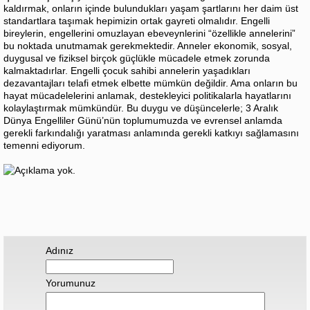
kaldırmak, onların içinde bulundukları yaşam şartlarını her daim üst
standartlara taşımak hepimizin ortak gayreti olmalıdır. Engelli
bireylerin, engellerini omuzlayan ebeveynlerini “özellikle annelerini”
bu noktada unutmamak gerekmektedir. Anneler ekonomik, sosyal,
duygusal ve fiziksel birçok güçlükle mücadele etmek zorunda
kalmaktadırlar. Engelli çocuk sahibi annelerin yaşadıkları
dezavantajları telafi etmek elbette mümkün değildir. Ama onların bu
hayat mücadelelerini anlamak, destekleyici politikalarla hayatlarını
kolaylaştırmak mümkündür. Bu duygu ve düşüncelerle; 3 Aralık
Dünya Engelliler Günü’nün toplumumuzda ve evrensel anlamda
gerekli farkındalığı yaratması anlamında gerekli katkıyı sağlamasını
temenni ediyorum.
Adınız
Yorumunuz