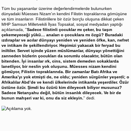
Tüm bu yaşananlar üzerine değerlendirmelerde bulunurken
dünyadaki Müesses Nizam'ın kendini Filistin topraklarına gömüşüne
ve tüm insanların Filistinlilere bir özür borçlu oluşuna dikkat çeken
MHP Samsun Milletvekili İlyas Topsakal, sosyal medyadan yaptığı
açıklamada, ''
Sadece filistinli çocuklar mı çeker, bu taşın
çekemeyeceği yükü… anaları o çocuklara mı özgü? Buradaki
ızdıraplar ve acılar dünyayı yeniden ve yeniden öfke, kan, nefret
ve intikam ile şekillendiriyor. Hepimizi yakacak bir feryad bu
iniltiler. Servet içinde yüzen müslümanlar, dünyayı yönettiğini
zanneden bizlerin çocukları da sorumlu olacaktır, bütün olan
bitenden. İyi insanlar ırk, cins, sistem demeden sokaklarda
lanetliyor, bir neslin yok oluşunu. Müesses nizam kendini
gömüyor, Filistin topraklarında. Bir zamanlar Batı Afrika ve
Amerika’yı yok etmişti de, ne oldu; yeniden sürgünler yeşerdi; o
Afrikalılar Abd’de ve kendi ülkelerinde intikamla yeşerdiler. Özür
üstüne özür. Şimdi bu özürü kim dileyecek biliyor musunuz?
Sadece Netanyahu değil, bütün insanlık dileyecek. Ve bir de
bunun mahşeri var ki, onu da siz ekleyin.
'' dedi.