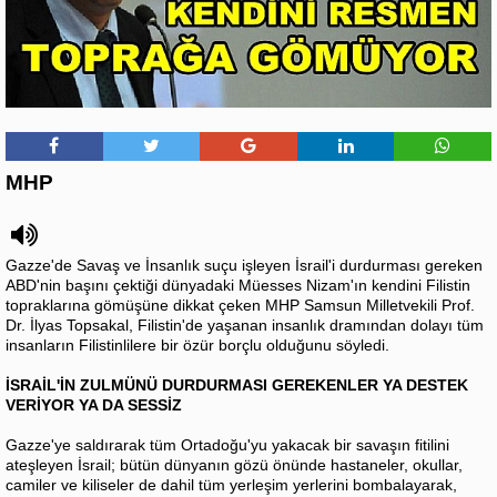
MHP
Gazze'de Savaş ve İnsanlık suçu işleyen İsrail'i durdurması gereken
ABD'nin başını çektiği dünyadaki Müesses Nizam'ın kendini Filistin
topraklarına gömüşüne dikkat çeken MHP Samsun Milletvekili Prof.
Dr. İlyas Topsakal, Filistin'de yaşanan insanlık dramından dolayı tüm
insanların Filistinlilere bir özür borçlu olduğunu söyledi.
İSRAİL'İN ZULMÜNÜ DURDURMASI GEREKENLER YA DESTEK
VERİYOR YA DA SESSİZ
Gazze'ye saldırarak tüm Ortadoğu'yu yakacak bir savaşın fitilini
ateşleyen İsrail; bütün dünyanın gözü önünde hastaneler, okullar,
camiler ve kiliseler de dahil tüm yerleşim yerlerini bombalayarak,