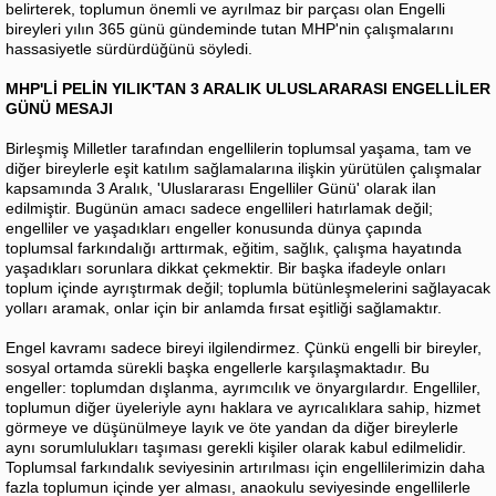
belirterek, toplumun önemli ve ayrılmaz bir parçası olan Engelli
bireyleri yılın 365 günü gündeminde tutan MHP'nin çalışmalarını
hassasiyetle sürdürdüğünü söyledi.
MHP'Lİ PELİN YILIK'TAN 3 ARALIK ULUSLARARASI ENGELLİLER
GÜNÜ MESAJI
Birleşmiş Milletler tarafından engellilerin toplumsal yaşama, tam ve
diğer bireylerle eşit katılım sağlamalarına ilişkin yürütülen çalışmalar
kapsamında 3 Aralık, 'Uluslararası Engelliler Günü' olarak ilan
edilmiştir. Bugünün amacı sadece engellileri hatırlamak değil;
engelliler ve yaşadıkları engeller konusunda dünya çapında
toplumsal farkındalığı arttırmak, eğitim, sağlık, çalışma hayatında
yaşadıkları sorunlara dikkat çekmektir. Bir başka ifadeyle onları
toplum içinde ayrıştırmak değil; toplumla bütünleşmelerini sağlayacak
yolları aramak, onlar için bir anlamda fırsat eşitliği sağlamaktır.
Engel kavramı sadece bireyi ilgilendirmez. Çünkü engelli bir bireyler,
sosyal ortamda sürekli başka engellerle karşılaşmaktadır. Bu
engeller: toplumdan dışlanma, ayrımcılık ve önyargılardır. Engelliler,
toplumun diğer üyeleriyle aynı haklara ve ayrıcalıklara sahip, hizmet
görmeye ve düşünülmeye layık ve öte yandan da diğer bireylerle
aynı sorumlulukları taşıması gerekli kişiler olarak kabul edilmelidir.
Toplumsal farkındalık seviyesinin artırılması için engellilerimizin daha
fazla toplumun içinde yer alması, anaokulu seviyesinde engellilerle