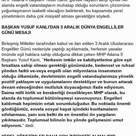
alanda engelli vatandaşların muhatap olduğu sorunların çözümüne
yoğunlaşmanın isabetli olacağını belirterek, bu kapsamda yerel
yönetimlerin daha çok inisiyatif alması gerektiğini söyledi.
BAŞKAN YUSUF KANLI'DAN 3 ARALIK DÜNYA ENGELLİLER
GÜNÜ MESAJI
Birleşmiş Milletler tarafından kabul ve ilan edilen 3 Aralık Uluslararası
Engelliler Günü nedeniyle yaptığı açıklamada, herkesin yasalar
önünde eşit haklara sahip olduğuna dikkat çeken MHP Adana İl
Başkanı Yusuf Kanlı, ''
Herkesin imkân ve kabiliyetlerine göre eşit
fırsatlara sahip olması gerektiği günümüzde, bedensel ve ruhsal
yönden farklı ve-veya engelli olan milyonlarca insanımızın
olduğu ülkemizde, devletimizin engelli vatandaşlarımıza yönelik
pozitif yaklaşım ve uygulamalarını destekliyor ve bunun artarak
devam edeceğinden mutluluk duyacağımızı ifade ediyorum.
Daima milli birlik ve beraberliği öncelikleyen MHP olarak, bu
alanda da toplumsal bütünleşmeyi savunuyoruz. Engelleri
kaldırmak hepimizin ortak sorumluluğudur. Bu noktada önemli
gördüğümüz, evvela sosyal hayat içindeki kısıtlamaların
sıfırlanması, yanı sıra belki de en önemlisi ön yargıların
yıkılmasıdır. Toplumsal bilincin bu yönde gelişmesini umut
ediyorum.
'' dedi.