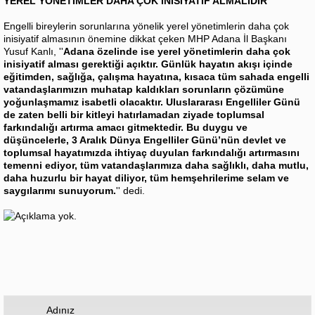
YEREL YÖNETİMLER DAHA ÇOK İNİSİYATİF ALMALIDIR
Engelli bireylerin sorunlarına yönelik yerel yönetimlerin daha çok
inisiyatif almasının önemine dikkat çeken MHP Adana İl Başkanı
Yusuf Kanlı, ''
Adana özelinde ise yerel yönetimlerin daha çok
inisiyatif alması gerektiği açıktır. Günlük hayatın akışı içinde
eğitimden, sağlığa, çalışma hayatına, kısaca tüm sahada engelli
vatandaşlarımızın muhatap kaldıkları sorunların çözümüne
yoğunlaşmamız isabetli olacaktır. Uluslararası Engelliler Günü
de zaten belli bir kitleyi hatırlamadan ziyade toplumsal
farkındalığı artırma amacı gitmektedir. Bu duygu ve
düşüncelerle, 3 Aralık Dünya Engelliler Günü’nün devlet ve
toplumsal hayatımızda ihtiyaç duyulan farkındalığı artırmasını
temenni ediyor, tüm vatandaşlarımıza daha sağlıklı, daha mutlu,
daha huzurlu bir hayat diliyor, tüm hemşehrilerime selam ve
saygılarımı sunuyorum.
'' dedi.
Adınız