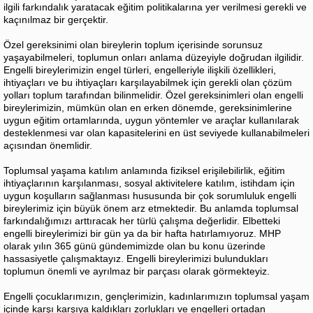
ilgili farkındalık yaratacak eğitim politikalarına yer verilmesi gerekli ve
kaçınılmaz bir gerçektir.
Özel gereksinimi olan bireylerin toplum içerisinde sorunsuz
yaşayabilmeleri, toplumun onları anlama düzeyiyle doğrudan ilgilidir.
Engelli bireylerimizin engel türleri, engelleriyle ilişkili özellikleri,
ihtiyaçları ve bu ihtiyaçları karşılayabilmek için gerekli olan çözüm
yolları toplum tarafından bilinmelidir. Özel gereksinimleri olan engelli
bireylerimizin, mümkün olan en erken dönemde, gereksinimlerine
uygun eğitim ortamlarında, uygun yöntemler ve araçlar kullanılarak
desteklenmesi var olan kapasitelerini en üst seviyede kullanabilmeleri
açısından önemlidir.
Toplumsal yaşama katılım anlamında fiziksel erişilebilirlik, eğitim
ihtiyaçlarının karşılanması, sosyal aktivitelere katılım, istihdam için
uygun koşulların sağlanması hususunda bir çok sorumluluk engelli
bireylerimiz için büyük önem arz etmektedir. Bu anlamda toplumsal
farkındalığımızı arttıracak her türlü çalışma değerlidir. Elbetteki
engelli bireylerimizi bir gün ya da bir hafta hatırlamıyoruz. MHP
olarak yılın 365 günü gündemimizde olan bu konu üzerinde
hassasiyetle çalışmaktayız. Engelli bireylerimizi bulundukları
toplumun önemli ve ayrılmaz bir parçası olarak görmekteyiz.
Engelli çocuklarımızın, gençlerimizin, kadınlarımızın toplumsal yaşam
içinde karşı karşıya kaldıkları zorlukları ve engelleri ortadan