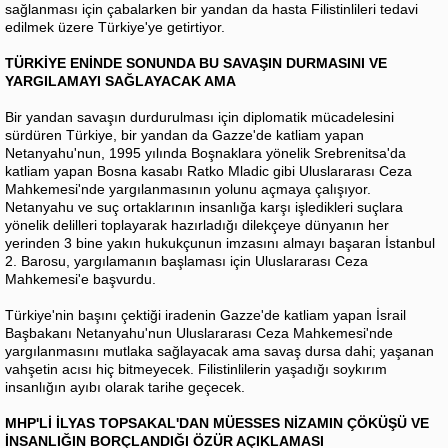
sağlanması için çabalarken bir yandan da hasta Filistinlileri tedavi
edilmek üzere Türkiye'ye getirtiyor.
TÜRKİYE ENİNDE SONUNDA BU SAVAŞIN DURMASINI VE
YARGILAMAYI SAĞLAYACAK AMA
Bir yandan savaşın durdurulması için diplomatik mücadelesini
sürdüren Türkiye, bir yandan da Gazze'de katliam yapan
Netanyahu'nun, 1995 yılında Boşnaklara yönelik Srebrenitsa'da
katliam yapan Bosna kasabı Ratko Mladic gibi Uluslararası Ceza
Mahkemesi'nde yargılanmasının yolunu açmaya çalışıyor.
Netanyahu ve suç ortaklarının insanlığa karşı işledikleri suçlara
yönelik delilleri toplayarak hazırladığı dilekçeye dünyanın her
yerinden 3 bine yakın hukukçunun imzasını almayı başaran İstanbul
2. Barosu, yargılamanın başlaması için Uluslararası Ceza
Mahkemesi'e başvurdu.
Türkiye'nin başını çektiği iradenin Gazze'de katliam yapan İsrail
Başbakanı Netanyahu'nun Uluslararası Ceza Mahkemesi'nde
yargılanmasını mutlaka sağlayacak ama savaş dursa dahi; yaşanan
vahşetin acısı hiç bitmeyecek. Filistinlilerin yaşadığı soykırım
insanlığın ayıbı olarak tarihe geçecek.
MHP'Lİ İLYAS TOPSAKAL'DAN MÜESSES NİZAMIN ÇÖKÜŞÜ VE
İNSANLIĞIN BORÇLANDIĞI ÖZÜR AÇIKLAMASI