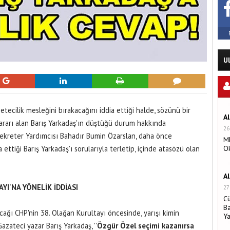
U
tecilik mesleğini bırakacağını iddia ettiği halde, sözünü bir
A
rarı alan Barış Yarkadaş'ın düştüğü durum hakkında
26
kreter Yardımcısı Bahadır Bumin Özarslan, daha önce
MH
ettiği Barış Yarkadaş'ı sorularıyla terletip, içinde atasözü olan
O
A
YI'NA YÖNELİK İDDİASI
27
C
Ba
cağı CHP'nin 38. Olağan Kurultayı öncesinde, yarışı kimin
Y
zateci yazar Barış Yarkadaş, ''
Özgür Özel seçimi kazanırsa