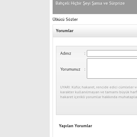
Bahçeli: Hiçbir Şeyi Şansa ve Sürprize
Bırakmayacağız
Ülkücü Sözler
Yorumlar
Adınız
:
Yorumunuz
:
UYARI: Küfür, hakaret, rencide edici cümleler v
karakter kullanılmayan ve tamamı büyük harfl
hakaret içerikli yorumlar hakkında muhataplar
Yapılan Yorumlar