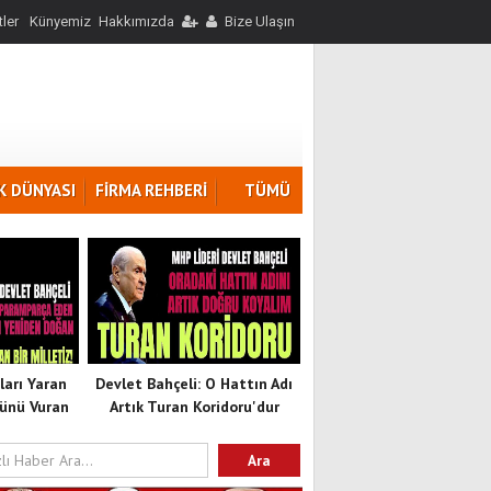
ler
Künyemiz
Hakkımızda
Bize Ulaşın
K DÜNYASI
FİRMA REHBERİ
TÜMÜ
ları Yaran
Devlet Bahçeli: O Hattın Adı
ünü Vuran
Artık Turan Koridoru'dur