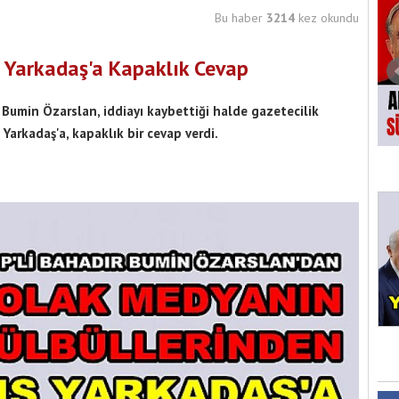
Bu haber
3214
kez okundu
ş Yarkadaş'a Kapaklık Cevap
Bumin Özarslan, iddiayı kaybettiği halde gazetecilik
Yarkadaş'a, kapaklık bir cevap verdi.