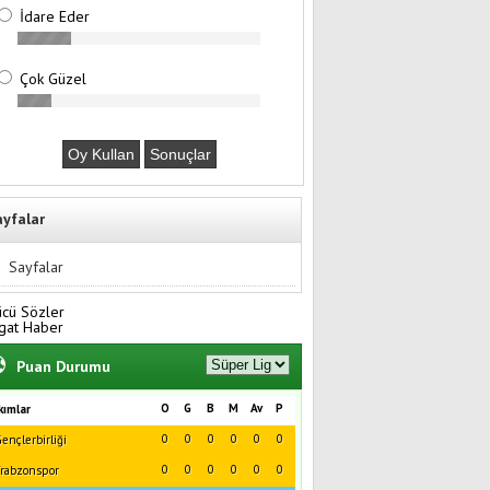
İdare Eder
Çok Güzel
ayfalar
Sayfalar
ücü Sözler
gat Haber
Puan Durumu
O
G
B
M
Av
P
kımlar
0
0
0
0
0
0
ençlerbirliği
0
0
0
0
0
0
rabzonspor