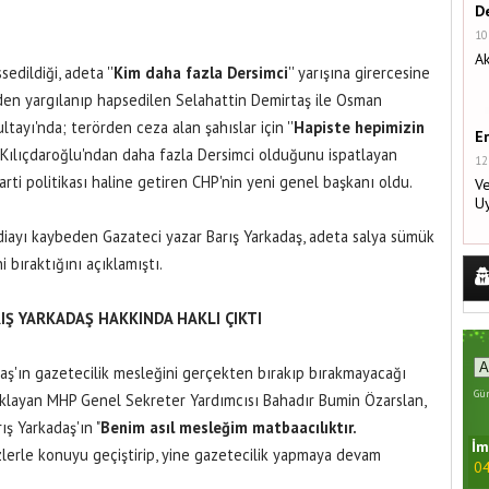
De
10
Ak
edildiği, adeta ''
Kim daha fazla Dersimci
'' yarışına girercesine
den yargılanıp hapsedilen Selahattin Demirtaş ile Osman
tayı'nda; terörden ceza alan şahıslar için ''
Hapiste hepimizin
E
 Kılıçdaroğlu'ndan daha fazla Dersimci olduğunu ispatlayan
12
rti politikası haline getiren CHP'nin yeni genel başkanı oldu.
Ve
U
diayı kaybeden Gazateci yazar Barış Yarkadaş, adeta salya sümük
i bıraktığını açıklamıştı.
Ş YARKADAŞ HAKKINDA HAKLI ÇIKTI
ş'ın gazetecilik mesleğini gerçekten bırakıp bırakmayacağı
Gün
çıklayan MHP Genel Sekreter Yardımcısı Bahadır Bumin Özarslan,
rış Yarkadaş'ın "
Benim asıl mesleğim matbaacılıktır.
İm
zlerle konuyu geçiştirip, yine gazetecilik yapmaya devam
04