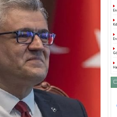
En
Kı
Er
Gö
Ha