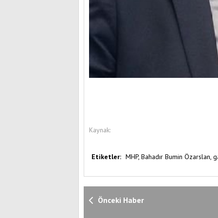
Kaynak:
Etiketler:
MHP,
Bahadır Bumin Özarslan,
g
Önceki Haber