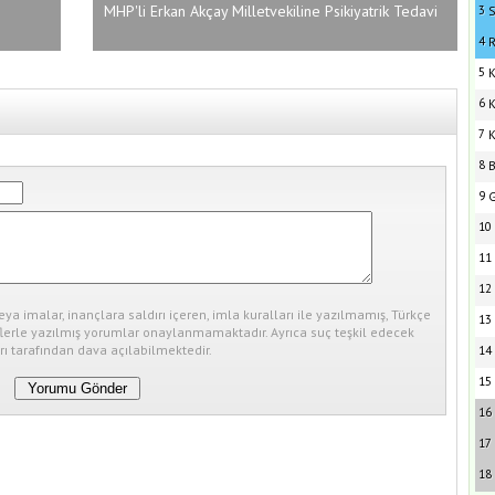
MHP'li Erkan Akçay Milletvekiline Psikiyatrik Tedavi
3
S
İstedi
4
R
5
K
6
K
7
K
8
B
9
G
10
11
12
eya imalar, inançlara saldırı içeren, imla kuralları ile yazılmamış, Türkçe
13
erle yazılmış yorumlar onaylanmamaktadır. Ayrıca suç teşkil edecek
ı tarafından dava açılabilmektedir.
14
15
16
17
18