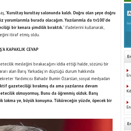
ş, "
Kurultay kurultay salonunda kaldı. Doğru olan şeye doğru
ğiz yorumlarımla burada olacağım. Yazılarımla da tv100'de
Gün
liği bir kenara şimdilik bıraktık.
" ifadelerini kullanarak,
ini itiraf etmiş oldu.
'A KAPAKLIK CEVAP
E
tecilik mesleğini bırakacağını iddia ettiği halde, sözünü bir
rarı alan Barış Yarkadaş'ın düştüğü durum hakkında
Er
kreter Yardımcısı Bahadır Bumin Özarslan, sosyal medyadan
ktif gazeteciliği bırakmış da ama yazılarına devam
Kı
etecilik olmuyormuş. Bunu da öğrenmiş olduk. Barış
yük lokma ye, büyük konuşma. Tüküreceğin yüzde, öpecek bir
En
E