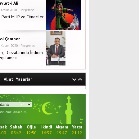
vlet-i Ali
 Aralık 2020 - Perşembe
 Parti MHP ve Fitneciler
rol Çember
 Kasım 2020 - Perşembe
rgi Cezalarında İndirim
ygulaması
Alıntı Yazarlar
celleme: 07.08.2026
sak
Sabah
Öğle
İkindi
Akşam
Yatsı
:00
05:42
12:50
16:37
19:47
21:12