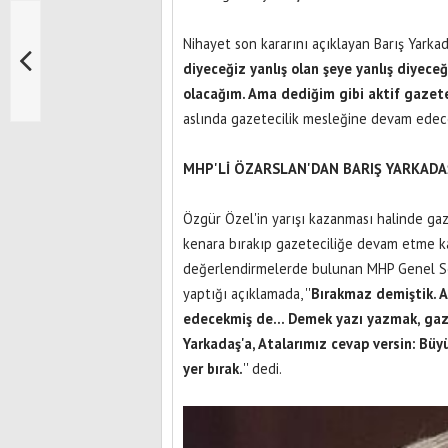
Nihayet son kararını açıklayan Barış Yarkada
diyeceğiz yanlış olan şeye yanlış diyece
olacağım. Ama dediğim gibi aktif gazeteci
aslında gazetecilik mesleğine devam edeceğ
MHP'Lİ ÖZARSLAN'DAN BARIŞ YARKADAŞ
Özgür Özel'in yarışı kazanması halinde gaze
kenara bırakıp gazeteciliğe devam etme ka
değerlendirmelerde bulunan MHP Genel Se
yaptığı açıklamada, ''
Bırakmaz demiştik. A
edecekmiş de... Demek yazı yazmak, gaz
Yarkadaş'a, Atalarımız cevap versin: Bü
yer bırak.
'' dedi.