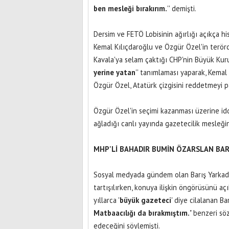
ben mesleği bırakırım.
'' demişti.
Dersim ve FETÖ Lobisinin ağırlığı açıkça hiss
Kemal Kılıçdaroğlu ve Özgür Özel'in terör
Kavala'ya selam çaktığı CHP'nin Büyük Kurul
yerine yatan
'' tanımlaması yaparak, Kemal
Özgür Özel, Atatürk çizgisini reddetmeyi pa
Özgür Özel'in seçimi kazanması üzerine id
ağladığı canlı yayında gazetecilik mesleğin
MHP'Lİ BAHADIR BUMİN ÖZARSLAN BARI
Sosyal medyada gündem olan Barış Yarkada
tartışılırken, konuya ilişkin öngörüsünü a
yıllarca '
büyük gazeteci
' diye cilalanan Ba
Matbaacılığı da bırakmıştım.
" benzeri sö
edeceğini söylemişti.