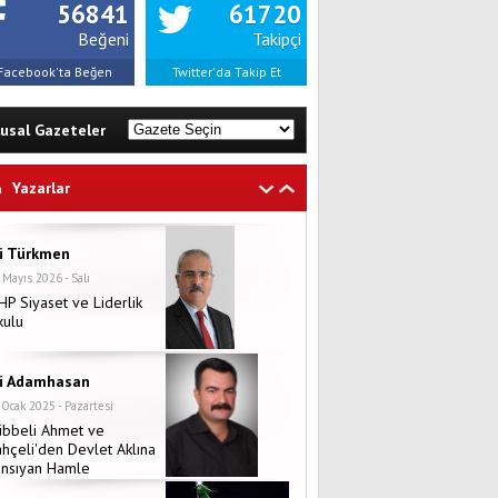
56841
61720
Beğeni
Takipçi
Facebook'ta Beğen
Twitter'da Takip Et
lusal Gazeteler
Yazarlar
li Türkmen
 Mayıs 2026 - Salı
P Siyaset ve Liderlik
kulu
li Adamhasan
 Ocak 2025 - Pazartesi
übbeli Ahmet ve
hçeli'den Devlet Aklına
ansıyan Hamle