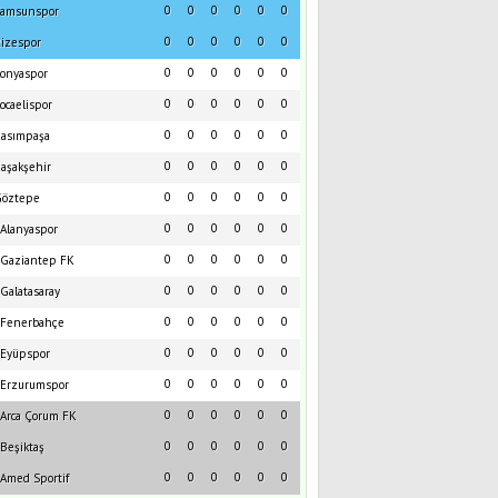
0
0
0
0
0
0
amsunspor
0
0
0
0
0
0
izespor
0
0
0
0
0
0
onyaspor
0
0
0
0
0
0
ocaelispor
0
0
0
0
0
0
asımpaşa
0
0
0
0
0
0
aşakşehir
0
0
0
0
0
0
öztepe
0
0
0
0
0
0
Alanyaspor
0
0
0
0
0
0
Gaziantep FK
0
0
0
0
0
0
Galatasaray
0
0
0
0
0
0
Fenerbahçe
0
0
0
0
0
0
Eyüpspor
0
0
0
0
0
0
Erzurumspor
0
0
0
0
0
0
Arca Çorum FK
0
0
0
0
0
0
Beşiktaş
0
0
0
0
0
0
Amed Sportif