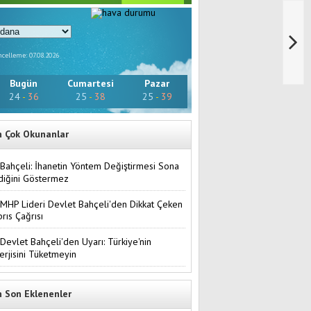
celleme: 07.08.2026
Bugün
Cumartesi
Pazar
24
-
36
25
-
38
25
-
39
n Çok Okunanlar
Bahçeli: İhanetin Yöntem Değiştirmesi Sona
diğini Göstermez
MHP Lideri Devlet Bahçeli'den Dikkat Çeken
brıs Çağrısı
Devlet Bahçeli'den Uyarı: Türkiye'nin
erjisini Tüketmeyin
n Son Eklenenler