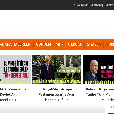
Rüya Tabiri
Astroloji
Anket
ADANA HABERLERİ
GÜNDEM
MHP
ÜLKÜCÜ
SİYASET
TÜR
 NATO Zirvesi'nde
Bahçeli'den Avrupa
Bahçeli: Kuşatma
Devlet Aklını
Parlamentosu'na Ayar:
Tarihe Türk Mühr
receksiniz
Haddinizi Bilin
Milletiz