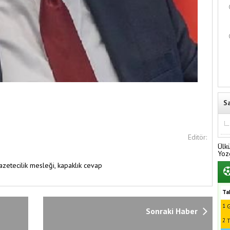
S
Editör:
Ülk
Yoz
azetecilik mesleği,
kapaklık cevap
Ta
1
G
Sonraki Haber
2
T