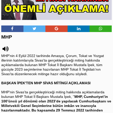
MHP
MHP'nin 4 Eylül 2022 tarihinde Amasya, Çorum, Tokat ve Yozgat
illerinin katılımlarıyla Sivas’ta gerçekleştiriceği miting hakkında
açıklamalarda bulunan MHP Tokat İl Başkanı Mustafa İpek, tüm
gücüyle 2023 seçimlerine hazırlanan MHP Tokat İl Teşkilatı'nın
Sivas’ta düzenlenecek mitinge hazır olduğunu söyledi.
BAŞKAN İPEK'TEN MHP SİVAS MİTİNGİ AÇIKLAMASI
MHP'nin Sivas’ta gerçekleştiriceği miting hakkında açıklamalarda
bulunan MHP Tokat İl Başkanı Mustafa İpek, ''
MHP, Cumhuriyet’in
100’üncü yıl dönümü olan 2023’de yapılacak Cumhurbaşkanı ve
Milletvekili Genel Seçimlerine bütün imkân ve inancıyla
hazırlanmaktadır. Bu kapsamda 29 Temmuz 2022 tarihinden