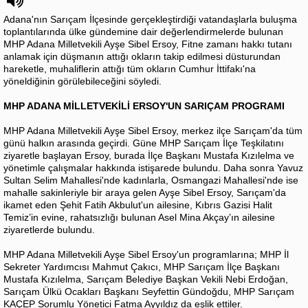
Adana'nın Sarıçam İlçesinde gerçekleştirdiği vatandaşlarla buluşma
toplantılarında ülke gündemine dair değerlendirmelerde bulunan
MHP Adana Milletvekili Ayşe Sibel Ersoy, Fitne zamanı hakkı tutanı
anlamak için düşmanın attığı okların takip edilmesi düsturundan
hareketle, muhaliflerin attığı tüm okların Cumhur İttifakı'na
yöneldiğinin görülebileceğini söyledi.
MHP ADANA MİLLETVEKİLİ ERSOY'UN SARIÇAM PROGRAMI
MHP Adana Milletvekili Ayşe Sibel Ersoy, merkez ilçe Sarıçam'da tüm
günü halkın arasında geçirdi. Güne MHP Sarıçam İlçe Teşkilatını
ziyaretle başlayan Ersoy, burada İlçe Başkanı Mustafa Kızılelma ve
yönetimle çalışmalar hakkında istişarede bulundu. Daha sonra Yavuz
Sultan Selim Mahallesi'nde kadınlarla, Osmangazi Mahallesi'nde ise
mahalle sakinleriyle bir araya gelen Ayşe Sibel Ersoy, Sarıçam'da
ikamet eden Şehit Fatih Akbulut'un ailesine, Kıbrıs Gazisi Halit
Temiz’in evine, rahatsızlığı bulunan Asel Mina Akçay’ın ailesine
ziyaretlerde bulundu.
MHP Adana Milletvekili Ayşe Sibel Ersoy'un programlarına; MHP İl
Sekreter Yardımcısı Mahmut Çakıcı, MHP Sarıçam İlçe Başkanı
Mustafa Kızılelma, Sarıçam Belediye Başkan Vekili Nebi Erdoğan,
Sarıçam Ülkü Ocakları Başkanı Seyfettin Gündoğdu, MHP Sarıçam
KAÇEP Sorumlu Yönetici Fatma Ayyıldız da eşlik ettiler.