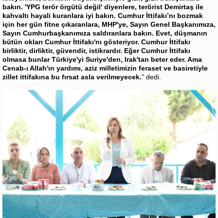
bakın. 'YPG terör örgütü değil' diyenlere, terörist Demirtaş ile
kahvaltı hayali kuranlara iyi bakın. Cumhur İttifakı’nı bozmak
için her gün fitne çıkaranlara, MHP'ye, Sayın Genel Başkanımıza,
Sayın Cumhurbaşkanımıza saldıranlara bakın. Evet, düşmanın
bütün okları Cumhur İttifakı'nı gösteriyor. Cumhur İttifakı
birliktir, dirliktir, güvendir, istikrardır. Eğer Cumhur İttifakı
olmasa bunlar Türkiye'yi Suriye'den, Irak'tan beter eder. Ama
Cenab-ı Allah'ın yardımı, aziz milletimizin feraset ve basiretiyle
zillet ittifakına bu fırsat asla verilmeyecek.
" dedi.