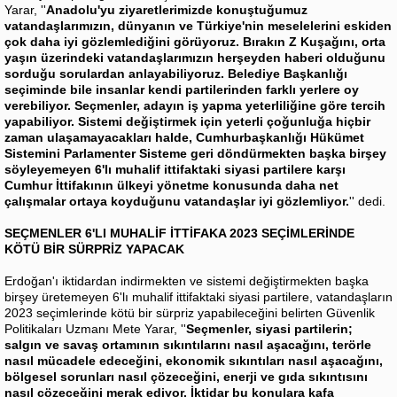
Yarar, ''
Anadolu'yu ziyaretlerimizde konuştuğumuz
vatandaşlarımızın, dünyanın ve Türkiye'nin meselelerini eskiden
çok daha iyi gözlemlediğini görüyoruz. Bırakın Z Kuşağını, orta
yaşın üzerindeki vatandaşlarımızın herşeyden haberi olduğunu
sorduğu sorulardan anlayabiliyoruz. Belediye Başkanlığı
seçiminde bile insanlar kendi partilerinden farklı yerlere oy
verebiliyor. Seçmenler, adayın iş yapma yeterliliğine göre tercih
yapabiliyor. Sistemi değiştirmek için yeterli çoğunluğa hiçbir
zaman ulaşamayacakları halde, Cumhurbaşkanlığı Hükümet
Sistemini Parlamenter Sisteme geri döndürmekten başka birşey
söyleyemeyen 6'lı muhalif ittifaktaki siyasi partilere karşı
Cumhur İttifakının ülkeyi yönetme konusunda daha net
çalışmalar ortaya koyduğunu vatandaşlar iyi gözlemliyor.
'' dedi.
SEÇMENLER 6'LI MUHALİF İTTİFAKA 2023 SEÇİMLERİNDE
KÖTÜ BİR SÜRPRİZ YAPACAK
Erdoğan'ı iktidardan indirmekten ve sistemi değiştirmekten başka
birşey üretemeyen 6'lı muhalif ittifaktaki siyasi partilere, vatandaşların
2023 seçimlerinde kötü bir sürpriz yapabileceğini belirten Güvenlik
Politikaları Uzmanı Mete Yarar, ''
Seçmenler, siyasi partilerin;
salgın ve savaş ortamının sıkıntılarını nasıl aşacağını, terörle
nasıl mücadele edeceğini, ekonomik sıkıntıları nasıl aşacağını,
bölgesel sorunları nasıl çözeceğini, enerji ve gıda sıkıntısını
nasıl çözeceğini merak ediyor. İktidar bu konulara kafa