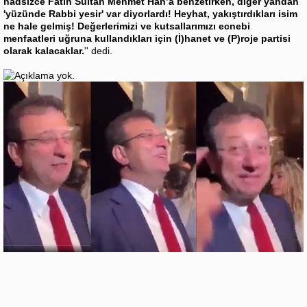
hadsizce Fatih Sultan Mehmet Han’a benzetirken, diğer yandan
'yüzünde Rabbi yesir' var diyorlardı! Heyhat, yakıştırdıkları isim
ne hale gelmiş! Değerlerimizi ve kutsallarımızı ecnebi
menfaatleri uğruna kullandıkları için (İ)hanet ve (P)roje partisi
olarak kalacaklar.
'' dedi.