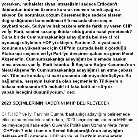
yorarken, muhalefet siyasi stratejisini sadece Erdoğan'ı
iktidardan indirme üzerine kurarak resmen kendi ayağına
sıkıyor. Bu sorunlara çözüm öneremedikçe sadece sistem
değişikliğinden bahsedilmesi 6'lı masadakilere seçim
kaybettirecek. Suriye ve Irak tezkerelerinde farklı oy veren CHP
ve İyi Parti, seçimi kazanıp iktidar olduğunda nasıl yönetecek?
Buna bir de Cumhurbaşkanlığı adaylığında belirleyici rol
oynacağı söylenen HDP'yi ekleyin. Partisini 2. siyasi parti
konumuna yükseltmek için CHP'nin çantada keklik gördüğü
Atatürkçü seçmenleri İyi Parti'ye devşirme çabasına giren Meral
Akşener'in, Cumhurbaşkanlığı adaylığını belirlemede baskın
olma arzusu var. İyi Parti İstanbul İl Başkanı Buğra Kavuncu'nun
Meral Akşener'in Cumhurbaşkanlığı adaylığını ilan etme çabası
var. Tüm bu konular, iki parti arasında sıkıntıya dönüşüyor. Bu
bağlamda, herşeyin farkında olan seçmenlerin Türkiye'nin
bekası noktasında 6'lı muhalif ittifaka kötü bir sürpriz
yapabileceğini düşünüyorum.
'' dedi.
2023 SEÇİMLERİNİN KADERİNİ MHP BELİRLEYECEK
CHP, HDP ve İyi Parti'nin Cumhurbaşkanlığı adaylığını belirlemede
etkin olma mücadelesi sürerken, 2023 seçimlerinin kaderini MHP'nin
belirleyeceğini ifade eden Güvenlik Politikaları Uzmanı Mete Yarar,
''
CHP'nin 7 etkili isminin Kemal Kılıçdaroğlu'nun adaylığını
deklare ettiği ortamda, HDP'nin ve İyi Parti'nin muhalefetin