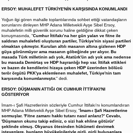
ERSOY: MUHALEFET TÜRKİYE'NİN KARŞISINDA KONUMLANDI
Yoğun ilgi gören mahalle toplantılarında sohbet ettiği vatandaşların
sorunlarını dinleyen MHP Adana Milletvekili Ayşe Sibel Ersoy,
muhalefetin milli güvenlik sorunu haline geldiğine dikkat çeken
konuşmasında, "
Cumhur İttifakı’na her gün yalan ve fitne ile
saldıran muhalefeti oluşturan partiler, Türkiye'nin siyasi partileri
olmaktan çıkmıştır. Kurulan altılı masanın altına gizlenen HDP
güya görünmüyor ama masanın göbeğinde yer alıyor. Bu
masada Türk milletinin adı yok, Atatürk'ün adı yok ama nedense
bu masada Demirtaş ve HDP hayranlığı hep var. İttifak ettikleri
ve bazen de kendilerini hizaya çeken HDP üzerinden bölücü
terör örgütü PKK'ya eklemlenen muhalefet, Türkiye'nin tam
karşısında konumlanmıştır.
" dedi.
ERSOY: DÜŞMANIN ATTIĞI OK CUMHUR İTTİFAKI'NI
GÖSTERİYOR
İmam-ı Şafi Hazretlerinin sözleriyle Cumhur İttifakı'nı konumlandıran
MHP Adana Milletvekili Ayşe Sibel Ersoy, "
İmam-ı Şafi Hazretlerine
sormuşlar. 'Fitne zamanı hakkı tutanı nasıl anlarız?' Cevabı,
'Düşmanın okunu takip ediniz, o sizi hak ehline götürür'
şeklinde olmuş. Okyanus ötesinden hükümeti devirmek
isteyenlere, bunların büyükelçileriyle gizli, gizli buluşanlara