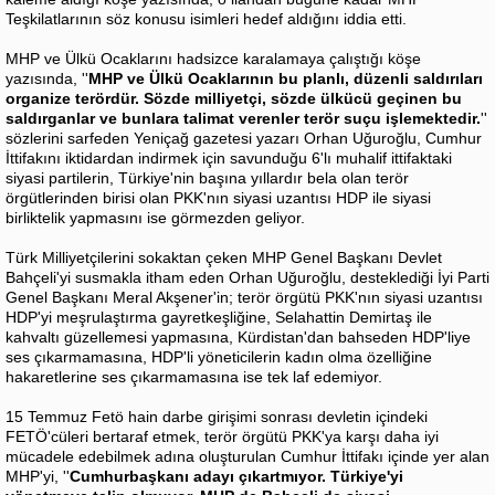
Teşkilatlarının söz konusu isimleri hedef aldığını iddia etti.
MHP ve Ülkü Ocaklarını hadsizce karalamaya çalıştığı köşe
yazısında, ''
MHP ve Ülkü Ocaklarının bu planlı, düzenli saldırıları
organize terördür. Sözde milliyetçi, sözde ülkücü geçinen bu
saldırganlar ve bunlara talimat verenler terör suçu işlemektedir.
''
sözlerini sarfeden Yeniçağ gazetesi yazarı Orhan Uğuroğlu, Cumhur
İttifakını iktidardan indirmek için savunduğu 6'lı muhalif ittifaktaki
siyasi partilerin, Türkiye'nin başına yıllardır bela olan terör
örgütlerinden birisi olan PKK'nın siyasi uzantısı HDP ile siyasi
birliktelik yapmasını ise görmezden geliyor.
Türk Milliyetçilerini sokaktan çeken MHP Genel Başkanı Devlet
Bahçeli'yi susmakla itham eden Orhan Uğuroğlu, desteklediği İyi Parti
Genel Başkanı Meral Akşener'in; terör örgütü PKK'nın siyasi uzantısı
HDP'yi meşrulaştırma gayretkeşliğine, Selahattin Demirtaş ile
kahvaltı güzellemesi yapmasına, Kürdistan'dan bahseden HDP'liye
ses çıkarmamasına, HDP'li yöneticilerin kadın olma özelliğine
hakaretlerine ses çıkarmamasına ise tek laf edemiyor.
15 Temmuz Fetö hain darbe girişimi sonrası devletin içindeki
FETÖ'cüleri bertaraf etmek, terör örgütü PKK'ya karşı daha iyi
mücadele edebilmek adına oluşturulan Cumhur İttifakı içinde yer alan
MHP'yi, ''
Cumhurbaşkanı adayı çıkartmıyor. Türkiye'yi