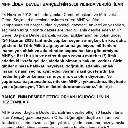
MHP LİDERİ DEVLET BAHÇELİ'NİN 2018 YILINDA VERDİĞİ İLAN
24 Haziran 2018 tarihinde yapılan Cumhurbaşkanı ve Milletvekili
Genel Seçimleri öncesinde aylarca süren MHP'ye iftira
kampanyasının parçası olan siyasetçi, gazeteci, anketçi ve yazarları,
seçimden iki gün sonra gazetelere verdiği ilanla deşifre eden MHP
Genel Başkanı Devlet Bahçeli, yaptığı açıklamanın bir bölümünde,
''
24 Haziran 2018 tarihinde yapılan seçim sonuçları, bir kez daha
gösterdi ki Türk Milleti algı oyunlarına gelmiyor, müfterilere
inanmıyor, ahlak ve adaletinden sapma hakkını göstermiyor.
MHP'ye özel bir kin ve nefret duyan zevat-ı muteber (!) ümit
ederim ki insafa gelirler, vicdanlı olmanın hakkını verirler. Sizin
gibiler olmasa hakikat, haysiyet, doğruluk, adamlık, ahlak,
insanlık nasıl seçilir, ayırt edici vasfını nasıl gösterirdi! Bu
nedenle şükranlarımızı sunuyorum, var olun diyorum. Ne
yaptınızsa başaramadınız, nitekim MHP'yi yıkamadınız. Beyhude
yere uğraşmayın, Türk milletini durduramazsınız.
'' demişti.
BAHÇELİ'NİN DEŞİFRE ETTİĞİ ORHAN UĞUROĞLU'NUN
HEZEYANLARI
MHP Genel Başkanı Devlet Bahçeli'nin deşifre ettiği 70 kişiden birisi
olan Yeniçağ gazetesi yazarı Orhan Uğuroğlu, deşifre olmanın ve
ilandaki sözlerin hazımsızlığını yıllarca içinde taşımanın hezeyanıyla
kaleme aldığı köşe yazısında, o ilandan bugüne kadar MHP