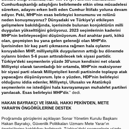
Cumhurbaşkanlığı adaylığını belirlemede etkin olma mücadelesi
sürerken, adayını erken belli eden Cumhur İttifakı yoluna devam
ediyor. Peki, MHP'nin esas belirleyici konumunu ve rolünü
neden konuşmuyoruz? Dünyadaki ve Türkiye'yi etkileyen
gelişmelere bakıldığında, içerisinde bulunan konjoktürün milli
duyguları yükselttiğini görüyoruz. 2023 seçimlerinin kaderini
MHP'nin belirleyeceğini düşünüyorum. Asıl anahtar parti, kökü
olan, geçmişten bu yana gelen geleneği olan MHP'dir.
İçerisinden bir kaç parti çıkmasına rağmen hala oylarını
koruyabilen MHP, milliyetçilik duygularının arttığı bu dönemde
oylarını birden 5-6 puan arttırabilecek tek siyasi partidir.
Türkiye'deki seçmenlerin yüzde 30'unun kendisini net olarak
Milliyetçi olarak tanımladığı bir ortamda, MHP'nin reaksiyoner
bir siyasi parti olarak Milliyetçileri kendi partisinde toplayıp atak
yapacağını düşünüyorum. İşte o yüzden, HDP'nin belirleyici
olduğunu iddia edenler, Milliyetçi, Ulusalcı ve Atatürkçü
seçmenlerin ne istediğini hala kavrayamayan muhalefet partileri
yanılacak. Esas belirleyici MHP'dir.
'' dedi.
HAKAN BAYRAKÇI VE İSMAİL HAKKI PEKİN'DEN, METE
YARAR'IN ÖNGÖRÜLERİNE DESTEK
Proğramda görüşlerini açıklayan Sonar Yönetim Kurulu Başkanı
Hakan Bayrakçı, Güvenlik Politikaları Uzmanı Mete Yarar'ın
öngörülerine katıldığını belirterek, Türkiye'deki seçmenlerin yüzde