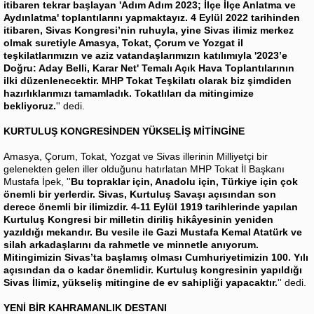
itibaren tekrar başlayan 'Adım Adım 2023; İlçe İlçe Anlatma ve
Aydınlatma' toplantılarını yapmaktayız. 4 Eylül 2022 tarihinden
itibaren, Sivas Kongresi’nin ruhuyla, yine Sivas ilimiz merkez
olmak suretiyle Amasya, Tokat, Çorum ve Yozgat il
teşkilatlarımızın ve aziz vatandaşlarımızın katılımıyla '2023’e
Doğru: Aday Belli, Karar Net' Temalı Açık Hava Toplantılarının
ilki düzenlenecektir. MHP Tokat Teşkilatı olarak biz şimdiden
hazırlıklarımızı tamamladık. Tokatlıları da mitingimize
bekliyoruz.
'' dedi.
KURTULUŞ KONGRESİNDEN YÜKSELİŞ MİTİNGİNE
Amasya, Çorum, Tokat, Yozgat ve Sivas illerinin Milliyetçi bir
gelenekten gelen iller olduğunu hatırlatan MHP Tokat İl Başkanı
Mustafa İpek, ''
Bu topraklar için, Anadolu için, Türkiye için çok
önemli bir yerlerdir. Sivas, Kurtuluş Savaşı açısından son
derece önemli bir ilimizdir. 4-11 Eylül 1919 tarihlerinde yapılan
Kurtuluş Kongresi bir milletin diriliş hikâyesinin yeniden
yazıldığı mekandır. Bu vesile ile Gazi Mustafa Kemal Atatürk ve
silah arkadaşlarını da rahmetle ve minnetle anıyorum.
Mitingimizin Sivas’ta başlamış olması Cumhuriyetimizin 100. Yılı
açısından da o kadar önemlidir. Kurtuluş kongresinin yapıldığı
Sivas İlimiz, yükseliş mitingine de ev sahipliği yapacaktır.
'' dedi.
YENİ BİR KAHRAMANLIK DESTANI