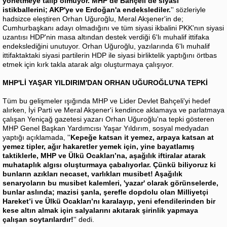
yönetmeye talip olmuyor. MHP de Bahçeli de siyasi
istikballerini; AKP'ye ve Erdoğan'a endekslediler.
'' sözleriyle
hadsizce eleştiren Orhan Uğuroğlu, Meral Akşener'in de;
Cumhurbaşkanı adayı olmadığını ve tüm siyasi ikbalini PKK'nın siyasi
uzantısı HDP'nin masa altından destek verdiği 6'lı muhalif ittifaka
endekslediğini unutuyor. Orhan Uğuroğlu, yazılarında 6'lı muhalif
ittifaktaktaki siyasi partilerin HDP ile siyasi birliktelik yaptığını örtbas
etmek için kırk takla atarak algı oluşturmaya çalışıyor.
MHP'Lİ YAŞAR YILDIRIM'DAN ORHAN UĞUROĞLU'NA TEPKİ
Tüm bu gelişmeler ışığında MHP ve Lider Devlet Bahçeli'yi hedef
alırken, İyi Parti ve Meral Akşener'i kendince aklamaya ve parlatmaya
çalışan Yeniçağ gazetesi yazarı Orhan Uğuroğlu'na tepki gösteren
MHP Genel Başkan Yardımcısı Yaşar Yıldırım, sosyal medyadan
yaptığı açıklamada, ''
Kepeğe katsan it yemez, arpaya katsan at
yemez tipler, ağır hakaretler yemek için, yine bayatlamış
taktiklerle, MHP ve Ülkü Ocakları’na, aşağılık iftiralar atarak
muhataplık algısı oluşturmaya çabalıyorlar. Çünkü biliyoruz ki
bunların azıkları necaset, varlıkları musibet! Aşağılık
senaryoların bu musibet kalemleri, 'yazar' olarak görünselerde,
bunlar aslında; mazisi şanla, şerefle dopdolu olan Milliyetçi
Hareket’i ve Ülkü Ocakları’nı karalayıp, yeni efendilerinden bir
kese altın almak için salyalarını akıtarak şirinlik yapmaya
çalışan soytarılardır!
'' dedi.