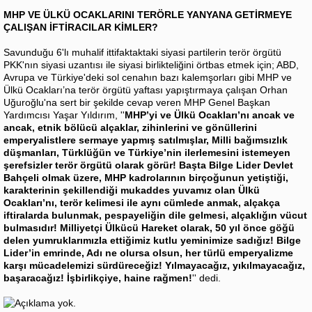
MHP VE ÜLKÜ OCAKLARINI TERÖRLE YANYANA GETİRMEYE
ÇALIŞAN İFTİRACILAR KİMLER?
Savunduğu 6'lı muhalif ittifaktaktaki siyasi partilerin terör örgütü
PKK'nın siyasi uzantısı ile siyasi birlikteliğini örtbas etmek için; ABD,
Avrupa ve Türkiye'deki sol cenahın bazı kalemşorları gibi MHP ve
Ülkü Ocakları’na terör örgütü yaftası yapıştırmaya çalışan Orhan
Uğuroğlu'na sert bir şekilde cevap veren MHP Genel Başkan
Yardımcısı Yaşar Yıldırım, ''
MHP’yi ve Ülkü Ocakları’nı ancak ve
ancak, etnik bölücü alçaklar, zihinlerini ve gönüllerini
emperyalistlere sermaye yapmış satılmışlar, Milli bağımsızlık
düşmanları, Türklüğün ve Türkiye’nin ilerlemesini istemeyen
şerefsizler terör örgütü olarak görür! Başta Bilge Lider Devlet
Bahçeli olmak üzere, MHP kadrolarının birçoğunun yetiştiği,
karakterinin şekillendiği mukaddes yuvamız olan Ülkü
Ocakları’nı, terör kelimesi ile aynı cümlede anmak, alçakça
iftiralarda bulunmak, pespayeliğin dile gelmesi, alçaklığın vücut
bulmasıdır! Milliyetçi Ülkücü Hareket olarak, 50 yıl önce göğü
delen yumruklarımızla ettiğimiz kutlu yeminimize sadığız! Bilge
Lider’in emrinde, Adı ne olursa olsun, her türlü emperyalizme
karşı mücadelemizi sürdüreceğiz! Yılmayacağız, yıkılmayacağız,
başaracağız! İşbirlikçiye, haine rağmen!
'' dedi.