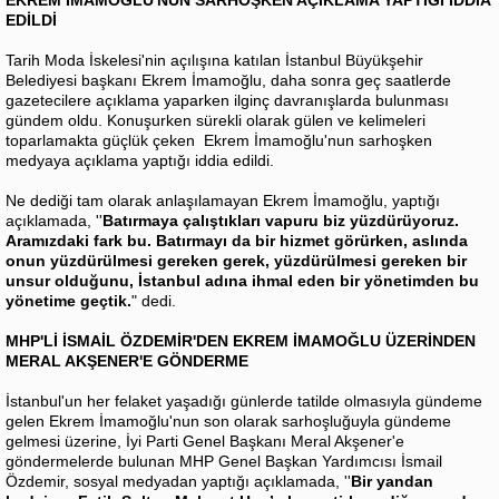
EDİLDİ
Tarih Moda İskelesi'nin açılışına katılan İstanbul Büyükşehir
Belediyesi başkanı Ekrem İmamoğlu, daha sonra geç saatlerde
gazetecilere açıklama yaparken ilginç davranışlarda bulunması
gündem oldu. Konuşurken sürekli olarak gülen ve kelimeleri
toparlamakta güçlük çeken Ekrem İmamoğlu'nun sarhoşken
medyaya açıklama yaptığı iddia edildi.
Ne dediği tam olarak anlaşılamayan Ekrem İmamoğlu, yaptığı
açıklamada, ''
Batırmaya çalıştıkları vapuru biz yüzdürüyoruz.
Aramızdaki fark bu. Batırmayı da bir hizmet görürken, aslında
onun yüzdürülmesi gereken gerek, yüzdürülmesi gereken bir
unsur olduğunu, İstanbul adına ihmal eden bir yönetimden bu
yönetime geçtik.
" dedi.
MHP'Lİ İSMAİL ÖZDEMİR'DEN EKREM İMAMOĞLU ÜZERİNDEN
MERAL AKŞENER'E GÖNDERME
İstanbul'un her felaket yaşadığı günlerde tatilde olmasıyla gündeme
gelen Ekrem İmamoğlu'nun son olarak sarhoşluğuyla gündeme
gelmesi üzerine, İyi Parti Genel Başkanı Meral Akşener'e
göndermelerde bulunan MHP Genel Başkan Yardımcısı İsmail
Özdemir, sosyal medyadan yaptığı açıklamada, ''
Bir yandan