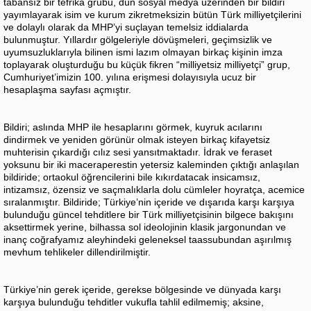
tabansız bir tefrika grubu, dün sosyal medya üzerinden bir bildiri
yayımlayarak isim ve kurum zikretmeksizin bütün Türk milliyetçilerini
ve dolaylı olarak da MHP’yi suçlayan temelsiz iddialarda
bulunmuştur. Yıllardır gölgeleriyle dövüşmeleri, geçimsizlik ve
uyumsuzluklarıyla bilinen ismi lazım olmayan birkaç kişinin imza
toplayarak oluşturduğu bu küçük fikren “milliyetsiz milliyetçi” grup,
Cumhuriyet’imizin 100. yılına erişmesi dolayısıyla ucuz bir
hesaplaşma sayfası açmıştır.
Bildiri; aslında MHP ile hesaplarını görmek, kuyruk acılarını
dindirmek ve yeniden görünür olmak isteyen birkaç kifayetsiz
muhterisin çıkardığı cılız sesi yansıtmaktadır. İdrak ve feraset
yoksunu bir iki maceraperestin yetersiz kaleminden çıktığı anlaşılan
bildiride; ortaokul öğrencilerini bile kıkırdatacak insicamsız,
intizamsız, özensiz ve saçmalıklarla dolu cümleler hoyratça, acemice
sıralanmıştır. Bildiride; Türkiye’nin içeride ve dışarıda karşı karşıya
bulunduğu güncel tehditlere bir Türk milliyetçisinin bilgece bakışını
aksettirmek yerine, bilhassa sol ideolojinin klasik jargonundan ve
inanç coğrafyamız aleyhindeki geleneksel taassubundan aşırılmış
mevhum tehlikeler dillendirilmiştir.
Türkiye’nin gerek içeride, gerekse bölgesinde ve dünyada karşı
karşıya bulunduğu tehditler vukufla tahlil edilmemiş; aksine,