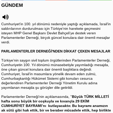
GÜNDEM
Cumhuriyet'in 100. yıl dönümü nedeniyle yaptığı açıklamada, İsrail'in
saldırılarının durdurulması için Türkiye'nin harekete geçmesini
isteyen MHP Genel Başkanı Devlet Bahçeli'ye destek veren
Parlamenterler Derneği, birçok güncel konulara dair önemli mesajlar
verdi.
PARLAMENTERLER DERNEĞİ'NDEN DİKKAT ÇEKEN MESAJLAR
Türkiye’nin saygın sivil toplum örgütlerinden Parlamenterler Derneği,
Cumhuriyetin 100. Yıl dönümü münasebetiyle yayımladığı mesajda,
öne çıkan güncel konulara dair önemli başlıklara değindi.
Cumhuriyet, İsrail’in masumlara yönelik devam eden zulmü,
Cumhurbaşkanlığı Hükümet Sistemi gibi konuları cesurca
değerlendiren Parlamenterler Derneği Yönetim Kurulu adına
yayımlanan mesajda şu görüşler dile getirildi.
Parlamenterler Derneği'nin açıklamasında, ''
Büyük TÜRK MİLLETİ
hafta sonu büyük bir coşkuyla ve kıvançla 29 EKİM
CUMHURİYET BAYRAMI’nı kutlayacaktır. Bu bayramı anamızın
ak sütü gibi hak ettik, bir ve beraber mücadele ettik, hep birlikte