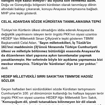
varlığını niye kabul etmiyor? Bu oyuna son vermemiz lazım.
''
Doğu ve Güneydoğu bölgesini kürdistan olarak tanımlayıp dilinin
altındaki baklayı çıkararak, konuyu Anayasa tartışmasına bağladı.
MHP yine tepki gösterdi.
CELAL ADAN'DAN SÖZDE KÜRDİSTAN TANIMLAMASINA TEPKİ
Türkiye'nin Kürtlerin ülkesi olmadığını iddia ederek Anayasa'da
değişiklik yapılmasını isteyen terör örgütü PKK'nın siyasi uzantısı
HEDEP Van Milletvekili Sinan Çiftyürek'e tepki gösteren TBMM
Başkanvekili Celal Adan, ''
Sayın milletvekilleri, İç Tüzük'ün
161'inci maddesinin (3)'üncü fıkrasında Türkiye Cumhuriyeti
ülkesi ve milletiyle bölünmez bütünlüğü esasında Anayasa'da
da düzenlenen idari yapısına aykırı tanımlamalar yapmak
yasaklanmıştır. Her seferinde böyle bir açıklama yapmamıza bizi
mecbur etmeyiniz. Türkiye'de 'kürdistan' diye bir yer yoktur.
''
dedi.
HEDEP MİLLETVEKİLİ SIRRI SAKIK'TAN TBMM'DE HADSİZ
SÖZLER
Geçen haftadan beri sürdürdükleri sözde Kürdistan tartışmasını
Cumhuriyet'in 100. yıl dönümünün kutlandığı bu haftaya taşıyan terör
örgütü PKK'nın siyasi uzantısı HEDEP Ağrı Milletvekili Sırrı Sakık,
''
Konuşuğum dil, şimdi tutanaklara bilinmeyen bir dil olarak