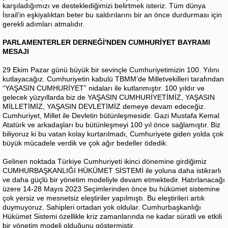
karşıladığımızı ve desteklediğimizi belirtmek isteriz. Tüm dünya
İsrail’in eşkiyalıktan beter bu saldırılarını bir an önce durdurması için
gerekli adımları atmalıdır.
PARLAMENTERLER DERNEĞİ'NDEN CUMHURİYET BAYRAMI
MESAJI
29 Ekim Pazar günü büyük bir sevinçle Cumhuriyetimizin 100. Yılını
kutlayacağız. Cumhuriyetin kabulü TBMM’de Milletvekilleri tarafından
“YAŞASIN CUMHURİYET” nidaları ile kutlanmıştır. 100 yıldır ve
gelecek yüzyıllarda biz de YAŞASIN CUMHURİYETİMİZ, YAŞASIN
MİLLETİMİZ, YAŞASIN DEVLETİMİZ demeye devam edeceğiz.
Cumhuriyet, Millet ile Devletin bütünleşmesidir. Gazi Mustafa Kemal
Atatürk ve arkadaşları bu bütünleşmeyi 100 yıl önce sağlamıştır. Biz
biliyoruz ki bu vatan kolay kurtarılmadı, Cumhuriyete giden yolda çok
büyük mücadele verdik ve çok ağır bedeller ödedik.
Gelinen noktada Türkiye Cumhuriyeti ikinci dönemine girdiğimiz
CUMHURBAŞKANLIĞI HÜKÜMET SİSTEMİ ile yoluna daha istikrarlı
ve daha güçlü bir yönetim modeliyle devam etmektedir. Hatırlanacağı
üzere 14-28 Mayıs 2023 Seçimlerinden önce bu hükümet sistemine
çok yersiz ve mesnetsiz eleştiriler yapılmıştı. Bu eleştirileri artık
duymuyoruz. Sahipleri ortadan yok oldular. Cumhurbaşkanlığı
Hükümet Sistemi özellikle kriz zamanlarında ne kadar süratli ve etkili
bir yönetim modeli olduğunu göstermiştir.