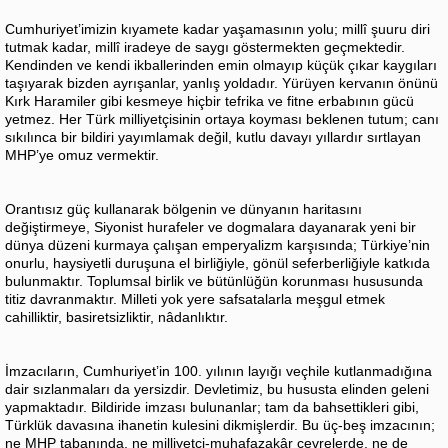
Cumhuriyet’imizin kıyamete kadar yaşamasının yolu; millî şuuru diri
tutmak kadar, millî iradeye de saygı göstermekten geçmektedir.
Kendinden ve kendi ikballerinden emin olmayıp küçük çıkar kaygıları
taşıyarak bizden ayrışanlar, yanlış yoldadır. Yürüyen kervanın önünü
Kırk Haramiler gibi kesmeye hiçbir tefrika ve fitne erbabının gücü
yetmez. Her Türk milliyetçisinin ortaya koyması beklenen tutum; canı
sıkılınca bir bildiri yayımlamak değil, kutlu davayı yıllardır sırtlayan
MHP’ye omuz vermektir.
Orantısız güç kullanarak bölgenin ve dünyanın haritasını
değiştirmeye, Siyonist hurafeler ve dogmalara dayanarak yeni bir
dünya düzeni kurmaya çalışan emperyalizm karşısında; Türkiye’nin
onurlu, haysiyetli duruşuna el birliğiyle, gönül seferberliğiyle katkıda
bulunmaktır. Toplumsal birlik ve bütünlüğün korunması hususunda
titiz davranmaktır. Milleti yok yere safsatalarla meşgul etmek
cahilliktir, basiretsizliktir, nâdanlıktır.
İmzacıların, Cumhuriyet’in 100. yılının layığı veçhile kutlanmadığına
dair sızlanmaları da yersizdir. Devletimiz, bu hususta elinden geleni
yapmaktadır. Bildiride imzası bulunanlar; tam da bahsettikleri gibi,
Türklük davasına ihanetin kulesini dikmişlerdir. Bu üç-beş imzacının;
ne MHP tabanında, ne milliyetçi-muhafazakâr çevrelerde, ne de