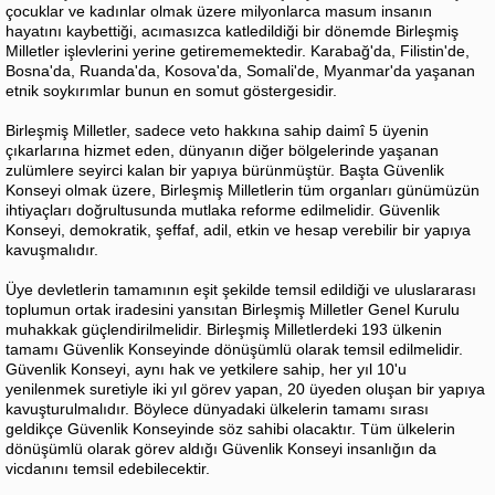
çocuklar ve kadınlar olmak üzere milyonlarca masum insanın
hayatını kaybettiği, acımasızca katledildiği bir dönemde Birleşmiş
Milletler işlevlerini yerine getirememektedir. Karabağ'da, Filistin'de,
Bosna'da, Ruanda'da, Kosova'da, Somali'de, Myanmar'da yaşanan
etnik soykırımlar bunun en somut göstergesidir.
Birleşmiş Milletler, sadece veto hakkına sahip daimî 5 üyenin
çıkarlarına hizmet eden, dünyanın diğer bölgelerinde yaşanan
zulümlere seyirci kalan bir yapıya bürünmüştür. Başta Güvenlik
Konseyi olmak üzere, Birleşmiş Milletlerin tüm organları günümüzün
ihtiyaçları doğrultusunda mutlaka reforme edilmelidir. Güvenlik
Konseyi, demokratik, şeffaf, adil, etkin ve hesap verebilir bir yapıya
kavuşmalıdır.
Üye devletlerin tamamının eşit şekilde temsil edildiği ve uluslararası
toplumun ortak iradesini yansıtan Birleşmiş Milletler Genel Kurulu
muhakkak güçlendirilmelidir. Birleşmiş Milletlerdeki 193 ülkenin
tamamı Güvenlik Konseyinde dönüşümlü olarak temsil edilmelidir.
Güvenlik Konseyi, aynı hak ve yetkilere sahip, her yıl 10'u
yenilenmek suretiyle iki yıl görev yapan, 20 üyeden oluşan bir yapıya
kavuşturulmalıdır. Böylece dünyadaki ülkelerin tamamı sırası
geldikçe Güvenlik Konseyinde söz sahibi olacaktır. Tüm ülkelerin
dönüşümlü olarak görev aldığı Güvenlik Konseyi insanlığın da
vicdanını temsil edebilecektir.