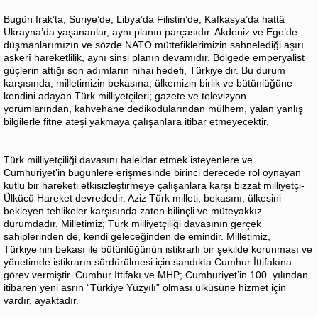
Bugün Irak’ta, Suriye’de, Libya’da Filistin’de, Kafkasya’da hattâ
Ukrayna’da yaşananlar, aynı planın parçasıdır. Akdeniz ve Ege’de
düşmanlarımızın ve sözde NATO müttefiklerimizin sahnelediği aşırı
askerî hareketlilik, aynı sinsi planın devamıdır. Bölgede emperyalist
güçlerin attığı son adımların nihai hedefi, Türkiye’dir. Bu durum
karşısında; milletimizin bekasına, ülkemizin birlik ve bütünlüğüne
kendini adayan Türk milliyetçileri; gazete ve televizyon
yorumlarından, kahvehane dedikodularından mülhem, yalan yanlış
bilgilerle fitne ateşi yakmaya çalışanlara itibar etmeyecektir.
Türk milliyetçiliği davasını haleldar etmek isteyenlere ve
Cumhuriyet’in bugünlere erişmesinde birinci derecede rol oynayan
kutlu bir hareketi etkisizleştirmeye çalışanlara karşı bizzat milliyetçi-
Ülkücü Hareket devrededir. Aziz Türk milleti; bekasını, ülkesini
bekleyen tehlikeler karşısında zaten bilinçli ve müteyakkız
durumdadır. Milletimiz; Türk milliyetçiliği davasının gerçek
sahiplerinden de, kendi geleceğinden de emindir. Milletimiz,
Türkiye’nin bekası ile bütünlüğünün istikrarlı bir şekilde korunması ve
yönetimde istikrarın sürdürülmesi için sandıkta Cumhur İttifakına
görev vermiştir. Cumhur İttifakı ve MHP; Cumhuriyet’in 100. yılından
itibaren yeni asrın “Türkiye Yüzyılı” olması ülküsüne hizmet için
vardır, ayaktadır.