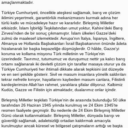
amaçlanmaktadır.
Türkiye Cumhuriyeti, öncelikle ateşkesi sağlamak, barış ve çözüm
iklimini yeşertmek, garantörlük mekanizmasını kurmak adına her
türlü katkı ve mücadeleye hazır ve kararlıdır. Birleşmiş Milletler
etkisizdir, İslam İşbirliği Teşkilatından umut yoktur, Kahire'deki Barış
Zirvesi'nden de bir sonuç çıkmamıştır. İslam ülkeleri Gazze'deki
zulmü de maalesef izlemektedir. Avrupa'nın İtalya, İspanya, İngiltere,
Almanya ve Hollanda Başbakanları İsrail Başbakanının önünde âdeta
hizalanarak bir başka kepazeliğe düşmüşlerdir. O hâlde, Gazze'yi
koruma ve kollama misyonu Türk milletinin ve Türkiye'nin
üzerindedir. Tavrımız, tutumumuz ve duruşumuz nettir ya kalıcı barış
ortamı sağlanarak iki devletli çözüm için taraflar masaya oturur ya da
Türkiye Cumhuriyeti her ihtimali dikkate alarak tepkisini üst düzeyde
ve en seri şekilde gösterir. Sivil ve masum insanlara yönelik saldırıları
tekrar nefretle kınıyor, hayatlarını kaybeden masum canlara, Filistinli
kardeşlerimize Allah'tan rahmet, yaralılara şifalar diliyoruz. Kalbimiz
Kudüs, Gazze ve Filistin için atmaktadır, dualarımız onlar içindir.
Birleşmiş Milletler teşkilatı Türkiye'nin de arasında bulunduğu 50 ülke
tarafından 26 Haziran 1945 yılında kurulmuş ve 24 Ekim 1945'te
resmen faaliyete geçmiştir. Bu nedenle de 24 Ekim Birleşmiş Milletler
Günü olarak kutlanmaktadır. Birleşmiş Milletler, dünyada barışı ve
güvenliği sağlamak, adaletsizliği ortadan kaldırmak amacıyla
kurulmuştur ancak küresel ve bölgesel çatışmaların arttığı ve başta