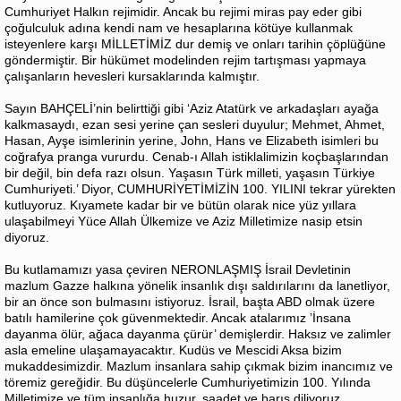
Cumhuriyet Halkın rejimidir. Ancak bu rejimi miras pay eder gibi
çoğulculuk adına kendi nam ve hesaplarına kötüye kullanmak
isteyenlere karşı MİLLETİMİZ dur demiş ve onları tarihin çöplüğüne
göndermiştir. Bir hükümet modelinden rejim tartışması yapmaya
çalışanların hevesleri kursaklarında kalmıştır.
Sayın BAHÇELİ’nin belirttiği gibi ‘Aziz Atatürk ve arkadaşları ayağa
kalkmasaydı, ezan sesi yerine çan sesleri duyulur; Mehmet, Ahmet,
Hasan, Ayşe isimlerinin yerine, John, Hans ve Elizabeth isimleri bu
coğrafya pranga vururdu. Cenab-ı Allah istiklalimizin koçbaşlarından
bir değil, bin defa razı olsun. Yaşasın Türk milleti, yaşasın Türkiye
Cumhuriyeti.’ Diyor, CUMHURİYETİMİZİN 100. YILINI tekrar yürekten
kutluyoruz. Kıyamete kadar bir ve bütün olarak nice yüz yıllara
ulaşabilmeyi Yüce Allah Ülkemize ve Aziz Milletimize nasip etsin
diyoruz.
Bu kutlamamızı yasa çeviren NERONLAŞMIŞ İsrail Devletinin
mazlum Gazze halkına yönelik insanlık dışı saldırılarını da lanetliyor,
bir an önce son bulmasını istiyoruz. İsrail, başta ABD olmak üzere
batılı hamilerine çok güvenmektedir. Ancak atalarımız ’İnsana
dayanma ölür, ağaca dayanma çürür’ demişlerdir. Haksız ve zalimler
asla emeline ulaşamayacaktır. Kudüs ve Mescidi Aksa bizim
mukaddesimizdir. Mazlum insanlara sahip çıkmak bizim inancımız ve
töremiz gereğidir. Bu düşüncelerle Cumhuriyetimizin 100. Yılında
Milletimize ve tüm insanlığa huzur, saadet ve barış diliyoruz.