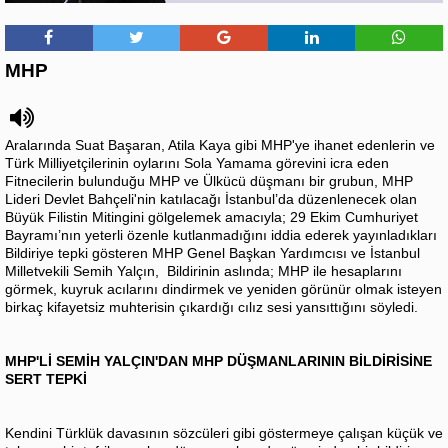
MHP
Aralarında Suat Başaran, Atila Kaya gibi MHP'ye ihanet edenlerin ve
Türk Milliyetçilerinin oylarını Sola Yamama görevini icra eden
Fitnecilerin bulunduğu MHP ve Ülkücü düşmanı bir grubun, MHP
Lideri Devlet Bahçeli'nin katılacağı İstanbul’da düzenlenecek olan
Büyük Filistin Mitingini gölgelemek amacıyla; 29 Ekim Cumhuriyet
Bayramı’nın yeterli özenle kutlanmadığını iddia ederek yayınladıkları
Bildiriye tepki gösteren MHP Genel Başkan Yardımcısı ve İstanbul
Milletvekili Semih Yalçın, Bildirinin aslında; MHP ile hesaplarını
görmek, kuyruk acılarını dindirmek ve yeniden görünür olmak isteyen
birkaç kifayetsiz muhterisin çıkardığı cılız sesi yansıttığını söyledi.
MHP'Lİ SEMİH YALÇIN'DAN MHP DÜŞMANLARININ BİLDİRİSİNE
SERT TEPKİ
Kendini Türklük davasının sözcüleri gibi göstermeye çalışan küçük ve