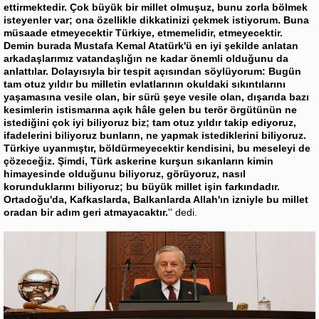
ettirmektedir. Çok büyük bir millet olmuşuz, bunu zorla bölmek
isteyenler var; ona özellikle dikkatinizi çekmek istiyorum. Buna
müsaade etmeyecektir Türkiye, etmemelidir, etmeyecektir.
Demin burada Mustafa Kemal Atatürk'ü en iyi şekilde anlatan
arkadaşlarımız vatandaşlığın ne kadar önemli olduğunu da
anlattılar. Dolayısıyla bir tespit açısından söylüyorum: Bugün
tam otuz yıldır bu milletin evlatlarının okuldaki sıkıntılarını
yaşamasına vesile olan, bir sürü şeye vesile olan, dışarıda bazı
kesimlerin istismarına açık hâle gelen bu terör örgütünün ne
istediğini çok iyi biliyoruz biz; tam otuz yıldır takip ediyoruz,
ifadelerini biliyoruz bunların, ne yapmak istediklerini biliyoruz.
Türkiye uyanmıştır, böldürmeyecektir kendisini, bu meseleyi de
çözeceğiz. Şimdi, Türk askerine kurşun sıkanların kimin
himayesinde olduğunu biliyoruz, görüyoruz, nasıl
korunduklarını biliyoruz; bu büyük millet işin farkındadır.
Ortadoğu'da, Kafkaslarda, Balkanlarda Allah'ın izniyle bu millet
oradan bir adım geri atmayacaktır.
'' dedi.