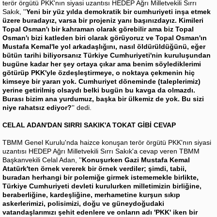
terör örgütü PKK'nın siyasi uzantısı HEDEP Ağrı Milletvekili Sırrı
Sakık, ''
Yeni bir yüz yılda demokratik bir cumhuriyeti inşa etmek
üzere buradayız, varsa bir projeniz yanı başınızdayız. Kimileri
Topal Osman'ı bir kahraman olarak görebilir ama biz Topal
Osman'ı bizi katleden biri olarak görüyoruz ve Topal Osman'ın
Mustafa Kemal'le yol arkadaşlığını, nasıl öldürüldüğünü, eğer
bütün tarihi biliyorsanız Türkiye Cumhuriyeti'nin kuruluşundan
bugüne kadar her şey ortaya çıkar ama benim söylediklerimi
götürüp PKK'yle özdeşleştirmeye, o noktaya çekmenin hiç
kimseye bir yararı yok. Cumhuriyet döneminde (taleplerimiz)
yerine getirilmiş olsaydı belki bugün bu kavga da olmazdı.
Burası bizim ana yurdumuz, başka bir ülkemiz de yok. Bu sizi
niye rahatsız ediyor?
'' dedi.
CELAL ADAN'DAN SIRRI SAKIK'A TOKAT GİBİ CEVAP
TBMM Genel Kurulu'nda haizce konuşan terör örgütü PKK'nın siyasi
uzantısı HEDEP Ağrı Milletvekili Sırrı Sakık'a cevap veren TBMM
Başkanvekili Celal Adan, ''
Konuşurken Gazi Mustafa Kemal
Atatürk'ten örnek vererek bir örnek verdiler; şimdi, tabii,
buradan herhangi bir polemiğe girmek istememekle birlikte,
Türkiye Cumhuriyeti devleti kurulurken milletimizin birliğine,
beraberliğine, kardeşliğine, merhametine kurşun sıkıp
askerlerimizi, polisimizi, doğu ve güneydoğudaki
vatandaşlarımızı şehit edenlere ve onların adı 'PKK' iken bir