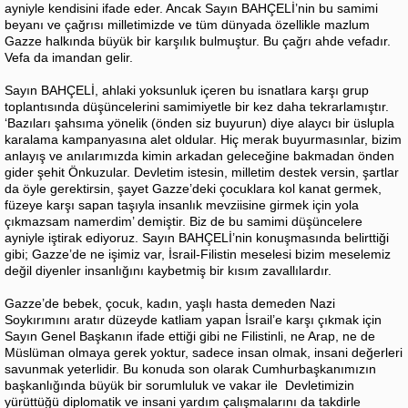
ayniyle kendisini ifade eder. Ancak Sayın BAHÇELİ’nin bu samimi
beyanı ve çağrısı milletimizde ve tüm dünyada özellikle mazlum
Gazze halkında büyük bir karşılık bulmuştur. Bu çağrı ahde vefadır.
Vefa da imandan gelir.
Sayın BAHÇELİ, ahlaki yoksunluk içeren bu isnatlara karşı grup
toplantısında düşüncelerini samimiyetle bir kez daha tekrarlamıştır.
‘Bazıları şahsıma yönelik (önden siz buyurun) diye alaycı bir üslupla
karalama kampanyasına alet oldular. Hiç merak buyurmasınlar, bizim
anlayış ve anılarımızda kimin arkadan geleceğine bakmadan önden
gider şehit Önkuzular. Devletim istesin, milletim destek versin, şartlar
da öyle gerektirsin, şayet Gazze’deki çocuklara kol kanat germek,
füzeye karşı sapan taşıyla insanlık mevziisine girmek için yola
çıkmazsam namerdim’ demiştir. Biz de bu samimi düşüncelere
ayniyle iştirak ediyoruz. Sayın BAHÇELİ’nin konuşmasında belirttiği
gibi; Gazze’de ne işimiz var, İsrail-Filistin meselesi bizim meselemiz
değil diyenler insanlığını kaybetmiş bir kısım zavallılardır.
Gazze’de bebek, çocuk, kadın, yaşlı hasta demeden Nazi
Soykırımını aratır düzeyde katliam yapan İsrail’e karşı çıkmak için
Sayın Genel Başkanın ifade ettiği gibi ne Filistinli, ne Arap, ne de
Müslüman olmaya gerek yoktur, sadece insan olmak, insani değerleri
savunmak yeterlidir. Bu konuda son olarak Cumhurbaşkanımızın
başkanlığında büyük bir sorumluluk ve vakar ile Devletimizin
yürüttüğü diplomatik ve insani yardım çalışmalarını da takdirle