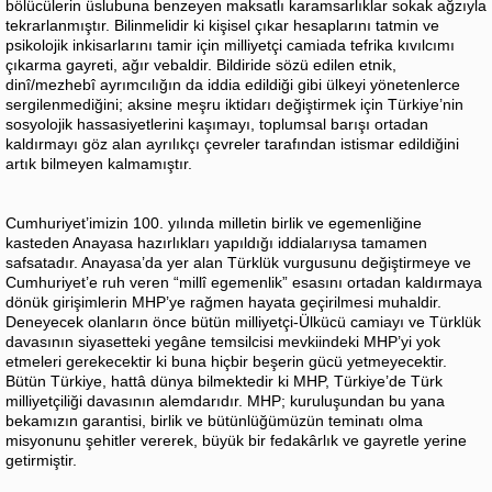
bölücülerin üslubuna benzeyen maksatlı karamsarlıklar sokak ağzıyla
tekrarlanmıştır. Bilinmelidir ki kişisel çıkar hesaplarını tatmin ve
psikolojik inkisarlarını tamir için milliyetçi camiada tefrika kıvılcımı
çıkarma gayreti, ağır vebaldir. Bildiride sözü edilen etnik,
dinî/mezhebî ayrımcılığın da iddia edildiği gibi ülkeyi yönetenlerce
sergilenmediğini; aksine meşru iktidarı değiştirmek için Türkiye’nin
sosyolojik hassasiyetlerini kaşımayı, toplumsal barışı ortadan
kaldırmayı göz alan ayrılıkçı çevreler tarafından istismar edildiğini
artık bilmeyen kalmamıştır.
Cumhuriyet’imizin 100. yılında milletin birlik ve egemenliğine
kasteden Anayasa hazırlıkları yapıldığı iddialarıysa tamamen
safsatadır. Anayasa’da yer alan Türklük vurgusunu değiştirmeye ve
Cumhuriyet’e ruh veren “millî egemenlik” esasını ortadan kaldırmaya
dönük girişimlerin MHP’ye rağmen hayata geçirilmesi muhaldir.
Deneyecek olanların önce bütün milliyetçi-Ülkücü camiayı ve Türklük
davasının siyasetteki yegâne temsilcisi mevkiindeki MHP’yi yok
etmeleri gerekecektir ki buna hiçbir beşerin gücü yetmeyecektir.
Bütün Türkiye, hattâ dünya bilmektedir ki MHP, Türkiye’de Türk
milliyetçiliği davasının alemdarıdır. MHP; kuruluşundan bu yana
bekamızın garantisi, birlik ve bütünlüğümüzün teminatı olma
misyonunu şehitler vererek, büyük bir fedakârlık ve gayretle yerine
getirmiştir.