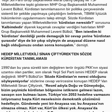
Yeşil Sol Parti Grup Başkanvekili Meral Danış Beştaş ve YSP
Milletvekillerine tepki gösteren MHP Grup Başkanvekili Muhammed
Levent Bülbül, Kürdistan tanımlamasının bir politika çerçevesinde
sistemli bir şekilde yapılmaya çalışıldığını belirterek, TBMM İçtüzük
hükümlerinin uygulanmasını talep etmişti. Sözde Kürdistan
tanımlaması yapan Milletvekillerinin '
kürdistan neresidir?
' sorusuna
'
Kalbimdedir
' diyerek kaçamak cevaplar verdiğini hatırlatan MHP
Grup Başkanvekili Muhammed Levent Bülbül, ''
Ben isterdim ki
'kürdistan' denildiği yerde demagojik bir cevap yerine 'kürdistan
şurasıdır' diye de bir çıkıp söyleyin de anayasal düzene nasıl
bağlı olduğunuzu ondan sonra konuşalım.
'' demişti.
HEDEP MİLLETVEKİLİ SİNAN ÇİFTYÜREK'TEN SÖZDE
KÜRDİSTAN TANIMLAMASI
1990'dan bu yana sürekli isim değiştiren terör örgütü PKK'nın siyasi
uzantısı olan partiler, son olarak Yeşil Sol Parti ismini HEDEP olarak
değiştirdi. MHP'li Bülbül'ün '
Sözde Kürdistan'ın neresi olduğunu
söyleyemiyorlar
' sözlerine cevap verircesine konuşan HEDEP Van
Milletvekili Sinan Çiftyürek, ''
Resmî adıyla Doğu ve Güneydoğu,
bizim şeyimizle kürdistan bölgesine istikrarın gelmesi lazım,
savaşın son bulması lazım. Türkiye’nin 2053 hedefine varmasını
istiyorsanız başta Kürt meselesinin demokratik çözümünü
hedefleyin. Gündemde yeni bir Anayasa var, bu Anayasa’nın
olmazsa olmazı. Kürt var, Kürt’ün ülkesi yok. Anayasa’da