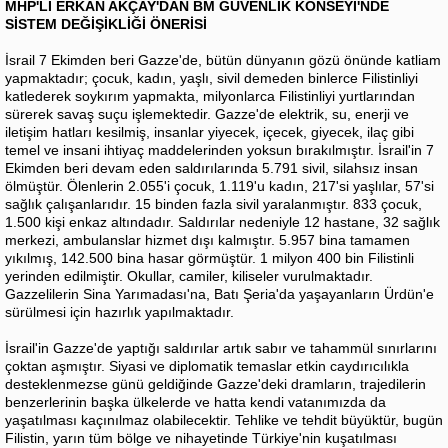
MHP'Lİ ERKAN AKÇAY'DAN BM GÜVENLİK KONSEYİ'NDE
SİSTEM DEĞİŞİKLİĞİ ÖNERİSİ
İsrail 7 Ekimden beri Gazze'de, bütün dünyanın gözü önünde katliam
yapmaktadır; çocuk, kadın, yaşlı, sivil demeden binlerce Filistinliyi
katlederek soykırım yapmakta, milyonlarca Filistinliyi yurtlarından
sürerek savaş suçu işlemektedir. Gazze'de elektrik, su, enerji ve
iletişim hatları kesilmiş, insanlar yiyecek, içecek, giyecek, ilaç gibi
temel ve insani ihtiyaç maddelerinden yoksun bırakılmıştır. İsrail'in 7
Ekimden beri devam eden saldırılarında 5.791 sivil, silahsız insan
ölmüştür. Ölenlerin 2.055'i çocuk, 1.119'u kadın, 217'si yaşlılar, 57'si
sağlık çalışanlarıdır. 15 binden fazla sivil yaralanmıştır. 833 çocuk,
1.500 kişi enkaz altındadır. Saldırılar nedeniyle 12 hastane, 32 sağlık
merkezi, ambulanslar hizmet dışı kalmıştır. 5.957 bina tamamen
yıkılmış, 142.500 bina hasar görmüştür. 1 milyon 400 bin Filistinli
yerinden edilmiştir. Okullar, camiler, kiliseler vurulmaktadır.
Gazzelilerin Sina Yarımadası'na, Batı Şeria'da yaşayanların Ürdün'e
sürülmesi için hazırlık yapılmaktadır.
İsrail'in Gazze'de yaptığı saldırılar artık sabır ve tahammül sınırlarını
çoktan aşmıştır. Siyasi ve diplomatik temaslar etkin caydırıcılıkla
desteklenmezse günü geldiğinde Gazze'deki dramların, trajedilerin
benzerlerinin başka ülkelerde ve hatta kendi vatanımızda da
yaşatılması kaçınılmaz olabilecektir. Tehlike ve tehdit büyüktür, bugün
Filistin, yarın tüm bölge ve nihayetinde Türkiye'nin kuşatılması