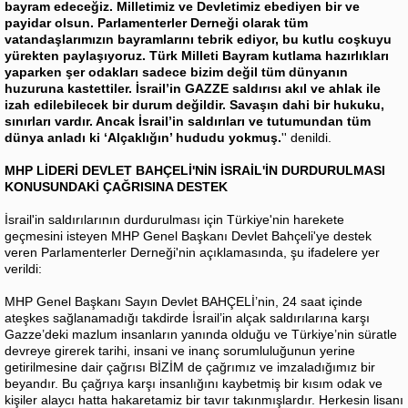
bayram edeceğiz. Milletimiz ve Devletimiz ebediyen bir ve
payidar olsun. Parlamenterler Derneği olarak tüm
vatandaşlarımızın bayramlarını tebrik ediyor, bu kutlu coşkuyu
yürekten paylaşıyoruz. Türk Milleti Bayram kutlama hazırlıkları
yaparken şer odakları sadece bizim değil tüm dünyanın
huzuruna kastettiler. İsrail’in GAZZE saldırısı akıl ve ahlak ile
izah edilebilecek bir durum değildir. Savaşın dahi bir hukuku,
sınırları vardır. Ancak İsrail’in saldırıları ve tutumundan tüm
dünya anladı ki ‘Alçaklığın’ hududu yokmuş.
'' denildi.
MHP LİDERİ DEVLET BAHÇELİ'NİN İSRAİL'İN DURDURULMASI
KONUSUNDAKİ ÇAĞRISINA DESTEK
İsrail'in saldırılarının durdurulması için Türkiye'nin harekete
geçmesini isteyen MHP Genel Başkanı Devlet Bahçeli'ye destek
veren Parlamenterler Derneği'nin açıklamasında, şu ifadelere yer
verildi:
MHP Genel Başkanı Sayın Devlet BAHÇELİ’nin, 24 saat içinde
ateşkes sağlanamadığı takdirde İsrail’in alçak saldırılarına karşı
Gazze’deki mazlum insanların yanında olduğu ve Türkiye’nin süratle
devreye girerek tarihi, insani ve inanç sorumluluğunun yerine
getirilmesine dair çağrısı BİZİM de çağrımız ve imzaladığımız bir
beyandır. Bu çağrıya karşı insanlığını kaybetmiş bir kısım odak ve
kişiler alaycı hatta hakaretamiz bir tavır takınmışlardır. Herkesin lisanı