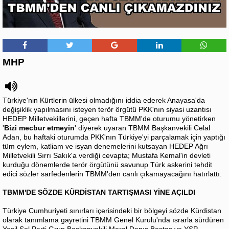
MHP
Türkiye'nin Kürtlerin ülkesi olmadığını iddia ederek Anayasa'da
değişiklik yapılmasını isteyen terör örgütü PKK'nın siyasi uzantısı
HEDEP Milletvekillerini, geçen hafta TBMM'de oturumu yönetirken
'
Bizi mecbur etmeyin
' diyerek uyaran TBMM Başkanvekili Celal
Adan, bu haftaki oturumda PKK'nın Türkiye'yi parçalamak için yaptığı
tüm eylem, katliam ve isyan denemelerini kutsayan HEDEP Ağrı
Milletvekili Sırrı Sakık'a verdiği cevapta; Mustafa Kemal'in devleti
kurduğu dönemlerde terör örgütünü savunup Türk askerini tehdit
edici sözler sarfedenlerin TBMM'den canlı çıkamayacağını hatırlattı.
TBMM'DE SÖZDE KÜRDİSTAN TARTIŞMASI YİNE AÇILDI
Türkiye Cumhuriyeti sınırları içerisindeki bir bölgeyi sözde Kürdistan
olarak tanımlama gayretini TBMM Genel Kurulu'nda ısrarla sürdüren