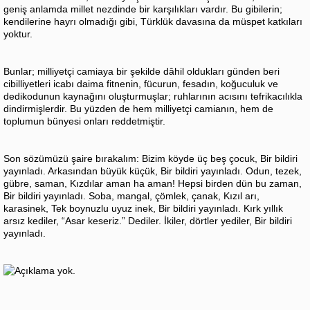
geniş anlamda millet nezdinde bir karşılıkları vardır. Bu gibilerin;
kendilerine hayrı olmadığı gibi, Türklük davasına da müspet katkıları
yoktur.
Bunlar; milliyetçi camiaya bir şekilde dâhil oldukları günden beri
cibilliyetleri icabı daima fitnenin, fücurun, fesadın, koğuculuk ve
dedikodunun kaynağını oluşturmuşlar; ruhlarının acısını tefrikacılıkla
dindirmişlerdir. Bu yüzden de hem milliyetçi camianın, hem de
toplumun bünyesi onları reddetmiştir.
Son sözümüzü şaire bırakalım: Bizim köyde üç beş çocuk, Bir bildiri
yayınladı. Arkasından büyük küçük, Bir bildiri yayınladı. Odun, tezek,
gübre, saman, Kızdılar aman ha aman! Hepsi birden dün bu zaman,
Bir bildiri yayınladı. Soba, mangal, çömlek, çanak, Kızıl arı,
karasinek, Tek boynuzlu uyuz inek, Bir bildiri yayınladı. Kırk yıllık
arsız kediler, “Asar keseriz.” Dediler. İkiler, dörtler yediler, Bir bildiri
yayınladı.