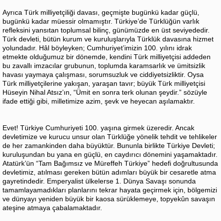
Ayrıca Türk milliyetçiliği davası, geçmişte bugünkü kadar güçlü,
bugünkü kadar müessir olmamıştır. Türkiye’de Türklüğün varlık
refleksini yansıtan toplumsal bilinç, günümüzde en üst seviyededir.
Türk devleti, bütün kurum ve kuruluşlarıyla Türklük davasına hizmet
yolundadır. Hâl böyleyken; Cumhuriyet’imizin 100. yılını idrak
etmekte olduğumuz bir dönemde, kendini Türk milliyetçisi addeden
bu zavallı imzacılar grubunun, toplumda karamsarlık ve ümitsizlik
havası yaymaya çalışması, sorumsuzluk ve ciddiyetsizliktir. Oysa
Türk milliyetçilerine yakışan, yaraşan tavır; büyük Türk milliyetçisi
Hüseyin Nihal Atsız’ın, “Ümit en sonra terk olunan şeydir.” sözüyle
ifade ettiği gibi, milletimize azim, şevk ve heyecan aşılamaktır.
Evet! Türkiye Cumhuriyeti 100. yaşına girmek üzeredir. Ancak
devletimize ve kurucu unsur olan Türklüğe yönelik tehdit ve tehlikeler
de her zamankinden daha büyüktür. Bununla birlikte Türkiye Devleti;
kuruluşundan bu yana en güçlü, en caydırıcı dönemini yaşamaktadır.
Atatürk’ün “Tam Bağımsız ve Müreffeh Türkiye” hedefi doğrultusunda
devletimiz, atılması gereken bütün adımları büyük bir cesaretle atma
gayretindedir. Emperyalist ülkelerse 1. Dünya Savaşı sonunda
tamamlayamadıkları planlarını tekrar hayata geçirmek için, bölgemizi
ve dünyayı yeniden büyük bir kaosa sürüklemeye, topyekûn savaşın
ateşine atmaya çabalamaktadır.