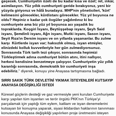
geçecek. Cumhuriyetin özeti de bu kadar kısa ve özet; ret, inkâr,
asimilasyon. Yüz yıllık cumhuriyeti geride bırakıyoruz, yeni bir
yüzyıla giriyoruz ve hâlâ buradayız. MHP'nin yöneticileri, 'kürt'
kelimesini görecekler, kürdistanı görecekler. Yüz yıl boyunca ne
oldu? Hepiniz o kadar çok övgüler yağdırdınız ki bu
cumhuriyete ama biz yüz yıl boyunca acı yaşadık bu
topraklarda. Koçgiri İsyanı, Beytüşşebap isyanı, Şeyh Said
isyanı, Şemdinli isyanı, Ağrı isyanı, Mutki isyanı, Sason isyanı,
Seyit Rıza'ın Dersim isyanı ve on yıllarda yaşananlar. Bu zulme
karşı Kürtlerde isyan var; haksızlık olmuş, isyan etmişler,
elinizdeki kolluk kuvvetleriyle her gün zulmediyorsunuz.
Sonrasında Türk tarih tezi çıkıyor, sonrasında hepimizi
Türkleştirmek adına cumhuriyet bütün atını, itini nallıyor,
herkesi kendisine benzetmeye çalışıyor. Cumhuriyetin yüz yıllık
karanlığı sonrasında, demokratik bir cumhuriyeti inşa
edebiliriz.
'' diyerek, konuyu yine Anayasa tartışmasına bağladı.
SIRRI SAKIK TÜRK DEVLETİNİ YIKMAK İSTEYENLERİ KUTSAYIP
ANAYASA DEĞİŞİKLİĞİ İSTEDİ
Küresel güçlerin desteği ve gaz vermesiyle yeni kurulan Cumhuriyete
karşı yapılan tüm isyanları ve terör örgütü PKK'nın Türkiye'yi
parçalamak için yaptığı tüm eylem, katliam ve isyan denemelerini
kutsayan bir konuşma yaparak, siyasi iktidardan haklarının tanınması
konusunda Anayasa değişikliği yapılırken proje üretmesini isteyen