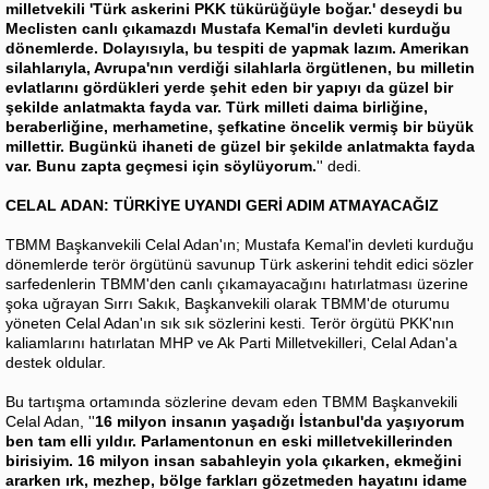
milletvekili 'Türk askerini PKK tükürüğüyle boğar.' deseydi bu
Meclisten canlı çıkamazdı Mustafa Kemal'in devleti kurduğu
dönemlerde. Dolayısıyla, bu tespiti de yapmak lazım. Amerikan
silahlarıyla, Avrupa'nın verdiği silahlarla örgütlenen, bu milletin
evlatlarını gördükleri yerde şehit eden bir yapıyı da güzel bir
şekilde anlatmakta fayda var. Türk milleti daima birliğine,
beraberliğine, merhametine, şefkatine öncelik vermiş bir büyük
millettir. Bugünkü ihaneti de güzel bir şekilde anlatmakta fayda
var. Bunu zapta geçmesi için söylüyorum.
'' dedi.
CELAL ADAN: TÜRKİYE UYANDI GERİ ADIM ATMAYACAĞIZ
TBMM Başkanvekili Celal Adan'ın; Mustafa Kemal'in devleti kurduğu
dönemlerde terör örgütünü savunup Türk askerini tehdit edici sözler
sarfedenlerin TBMM'den canlı çıkamayacağını hatırlatması üzerine
şoka uğrayan Sırrı Sakık, Başkanvekili olarak TBMM'de oturumu
yöneten Celal Adan'ın sık sık sözlerini kesti. Terör örgütü PKK'nın
kaliamlarını hatırlatan MHP ve Ak Parti Milletvekilleri, Celal Adan'a
destek oldular.
Bu tartışma ortamında sözlerine devam eden TBMM Başkanvekili
Celal Adan, ''
16 milyon insanın yaşadığı İstanbul'da yaşıyorum
ben tam elli yıldır. Parlamentonun en eski milletvekillerinden
birisiyim. 16 milyon insan sabahleyin yola çıkarken, ekmeğini
ararken ırk, mezhep, bölge farkları gözetmeden hayatını idame