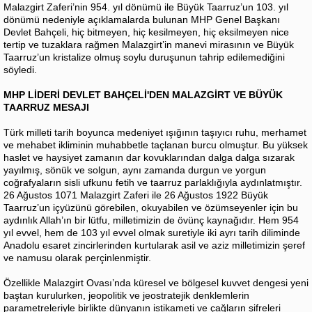
Malazgirt Zaferi’nin 954. yıl dönümü ile Büyük Taarruz’un 103. yıl
dönümü nedeniyle açıklamalarda bulunan MHP Genel Başkanı
Devlet Bahçeli, hiç bitmeyen, hiç kesilmeyen, hiç eksilmeyen nice
tertip ve tuzaklara rağmen Malazgirt’in manevi mirasının ve Büyük
Taarruz’un kristalize olmuş soylu duruşunun tahrip edilemediğini
söyledi.
MHP LİDERİ DEVLET BAHÇELİ'DEN MALAZGİRT VE BÜYÜK
TAARRUZ MESAJI
Türk milleti tarih boyunca medeniyet ışığının taşıyıcı ruhu, merhamet
ve mehabet ikliminin muhabbetle taçlanan burcu olmuştur. Bu yüksek
haslet ve haysiyet zamanın dar kovuklarından dalga dalga sızarak
yayılmış, sönük ve solgun, aynı zamanda durgun ve yorgun
coğrafyaların sisli ufkunu fetih ve taarruz parlaklığıyla aydınlatmıştır.
26 Ağustos 1071 Malazgirt Zaferi ile 26 Ağustos 1922 Büyük
Taarruz’un içyüzünü görebilen, okuyabilen ve özümseyenler için bu
aydınlık Allah’ın bir lütfu, milletimizin de övünç kaynağıdır. Hem 954
yıl evvel, hem de 103 yıl evvel olmak suretiyle iki ayrı tarih diliminde
Anadolu esaret zincirlerinden kurtularak asil ve aziz milletimizin şeref
ve namusu olarak perçinlenmiştir.
Özellikle Malazgirt Ovası’nda küresel ve bölgesel kuvvet dengesi yeni
baştan kurulurken, jeopolitik ve jeostratejik denklemlerin
parametreleriyle birlikte dünyanın istikameti ve çağların şifreleri