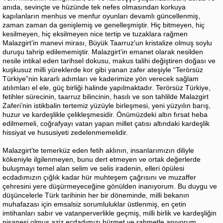
anıda, sevinçte ve hüzünde tek nefes olmasından korkuya
kapılanların menhus ve menfur oyunları devamlı güncellenmiş,
zaman zaman da genişlemiş ve genelleşmiştir. Hiç bitmeyen, hiç
kesilmeyen, hiç eksilmeyen nice tertip ve tuzaklara rağmen
Malazgirt’in manevi mirası, Büyük Taarruz’un kristalize olmuş soylu
duruşu tahrip edilememiştir. Malazgirt’in emanet olarak nesilden
nesile intikal eden tarihsel dokusu, makus talihi değiştiren doğası ve
kuşkusuz milli yüreklerde kor gibi yanan zafer ateşiyle “Terörsüz
Türkiye”nin kararlı adımları ve kaderimize yön verecek sağlam
atılımları el ele, güç birliği halinde yapılmaktadır. Terörsüz Türkiye,
fetihler sürecinin, taarruz bilincinin, hasılı ve son tahlilde Malazgirt
Zaferi’nin istikbalin tertemiz yüzüyle birleşmesi, yeni yüzyılın barış,
huzur ve kardeşlikle çelikleşmesidir. Önümüzdeki altın fırsat heba
edilmemeli, coğrafyayı vatan yapan millet çatısı altındaki kardeşlik
hissiyat ve hususiyeti zedelenmemelidir.
Malazgirt’te temerküz eden fetih aklının, insanlarımızın diliyle
kökeniyle ilgilenmeyen, bunu dert etmeyen ve ortak değerlerde
buluşmayı temel alan selim ve selis iradenin, elleri öpülesi
ecdadımızın çığlık kadar hür muhteşem çağrısını ve muzaffer
çehresini yere düşürmeyeceğine gönülden inanıyorum. Bu duygu ve
düşüncelerle Türk tarihinin her bir döneminde, milli bekanın
muhafazası için emsalsiz sorumluluklar üstlenmiş, en çetin
imtihanları sabır ve vatanperverlikle geçmiş, milli birlik ve kardeşliğin
nişanesi olmuş aziz ecdadımızı hürmet ve rahmetle anıyorum.