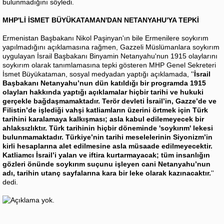
bulunmadığını söyledi.
MHP'Lİ İSMET BÜYÜKATAMAN'DAN NETANYAHU'YA TEPKİ
Ermenistan Başbakanı Nikol Paşinyan'ın bile Ermenilere soykırım
yapılmadığını açıklamasına rağmen, Gazzeli Müslümanlara soykırım
uygulayan İsrail Başbakanı Binyamin Netanyahu'nun 1915 olaylarını
soykırım olarak tanımlamasına tepki gösteren MHP Genel Sekreteri
İsmet Büyükataman, sosyal medyadan yaptığı açıklamada, ''
İsrail
Başbakanı Netanyahu’nun dün katıldığı bir programda 1915
olayları hakkında yaptığı açıklamalar hiçbir tarihi ve hukuki
gerçekle bağdaşmamaktadır. Terör devleti İsrail’in, Gazze’de ve
Filistin’de işlediği vahşi katliamların üzerini örtmek için Türk
tarihini karalamaya kalkışması; asla kabul edilemeyecek bir
ahlaksızlıktır. Türk tarihinin hiçbir döneminde 'soykırım' lekesi
bulunmamaktadır. Türkiye’nin tarihi meselelerinin Siyonizm’in
kirli hesaplarına alet edilmesine asla müsaade edilmeyecektir.
Katliamcı İsrail’i yalan ve iftira kurtarmayacak; tüm insanlığın
gözleri önünde soykırım suçunu işleyen cani Netanyahu’nun
adı, tarihin utanç sayfalarına kara bir leke olarak kazınacaktır.
''
dedi.