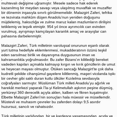
muhtevalı değişime uğramıştır. Mesele sadece hak ederek
kazanılmış bir meydan savaşı veya ulaşılmış muvaffak ve muzaffer
bir dönemin inşasıyla sınırlı görülmemelidir. Malazgirt Zaferi, tefrika
ve tezvirata mahkûm düşen Anadolu’nun yeniden doğuşunu
müjdelemiş, haksızlığa ve zulme maruz kalan mazlumların dirilişini
tetiklemiş ve teşvik etmiştir. 954 yıl önce ayrımcılık can evinden
vurulmuş, ayrışmayı kamçılayan karanlık amaç ve arayışlar can
pahasına darbelenmiştir.
Malazgirt Zaferi, Türk milletinin varoluşsal onurunun eşanlı olarak
yurt tutma hedefiyle eklemlenmesi, mukadderatının özünü teşkil
eden sarsılmaz birlik ve dayanışma duygusunun iman ve
kahramanlıkla yoğrulmasıdır. Bu zafer Bizans’ın kilitlediği bereket
vadeden kapıları açmakla kalmayıp kırgın ve kırık gönüllerin de umut
ve heyecan mayası olmuştur. Ötüken sancağı Malazgirt’te çok daha
kudretli şekilde cihanşümul gayelere kilitlenmiş, maşeri vicdanda tıpkı
bir cevher gibi saklı duran kutlu ülküler Kızılelma sevdasıyla
coğrafyaları sarmıştır. Müslüman Türk milleti Anadolu’yu ağırlık ve
harekât merkezi yaparak İ’la-yi Kelimetullah aşkının peşine düşmüş,
yerküreyi 360 derecelik açıyla aklen, kalben ve fikren kuşatmıştır.
Elbette Malazgirt Zaferi’nin sonuçları hala müessir ve müsellemdir.
Müstevli ve muhasım çevreler bu zaferden dolayı 9,5 asırdır
huzursuz, sancılı ve rahatsızdır.
Türk milletinin varlığından, bir ve kardeşçe yaşamasından, acıda ve