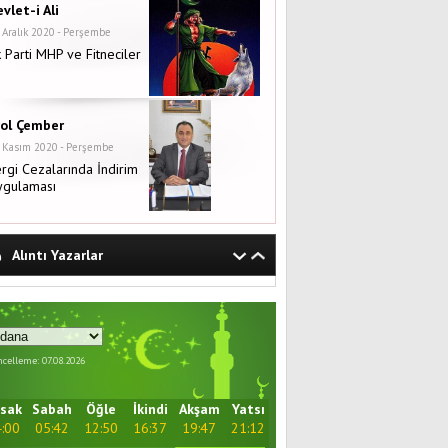
vlet-i Ali
 Aralık 2020 - Perşembe
 Parti MHP ve Fitneciler
rol Çember
 Kasım 2020 - Perşembe
rgi Cezalarında İndirim
ygulaması
Alıntı Yazarlar
celleme: 07.08.2026
sak
Sabah
Öğle
İkindi
Akşam
Yatsı
:00
05:42
12:50
16:37
19:47
21:12