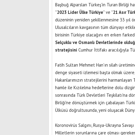
Başbuğ Alparslan Türkeş'in Turan Birliği h
''
2023 Lider Ülke Türkiye
'' ve ''
21 Asır Tür
düzeninin yeniden şekillenmesine 33 yıl ön
Ulusalcıların kavgasının tüm dünyayı etki
birisinin Türkiye olacağını en erken farke
Selçuklu ve Osmanlı Devletlerinde olduğ
stratejisini
Cumhur İttifakı aracılığıyla Tür
Fatih Sultan Mehmet Han'ın silah üretimi
denge siyaseti izlemesi başta olmak üzere
Hakanlarımızın stratejilerini harmanlayan T
hamle ile Kızılelma hedeflerine dolu dizgi
sonrasında Türk Devletleri Teşkilatı'na dön
Birliği'ne dönüştürmek için çabalayan Tür
Ülküsü doğrultusunda, yeni oluşacak Dünya 
Koronovirüs Salgını, Rusya-Ukrayna Savaşı 
Milletlerin sorunlarına çare olması gereken