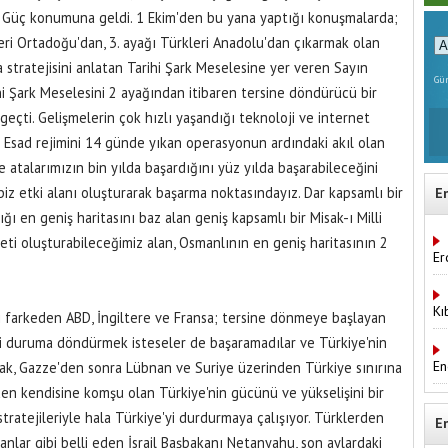
r Güç konumuna geldi. 1 Ekim'den bu yana yaptığı konuşmalarda;
leri Ortadoğu'dan, 3. ayağı Türkleri Anadolu'dan çıkarmak olan
 stratejisini anlatan Tarihi Şark Meselesine yer veren Sayın
Gün
hi Şark Meselesini 2 ayağından itibaren tersine döndürücü bir
geçti. Gelişmelerin çok hızlı yaşandığı teknoloji ve internet
n Esad rejimini 14 günde yıkan operasyonun ardındaki akıl olan
e atalarımızın bin yılda başardığını yüz yılda başarabileceğini
 biz etki alanı oluşturarak başarma noktasındayız. Dar kapsamlı bir
E
ığı en geniş haritasını baz alan geniş kapsamlı bir Misak-ı Milli
eti oluşturabileceğimiz alan, Osmanlının en geniş haritasının 2
Er
Kı
ı farkeden ABD, İngiltere ve Fransa; tersine dönmeye başlayan
eki duruma döndürmek isteseler de başaramadılar ve Türkiye'nin
En
ak, Gazze'den sonra Lübnan ve Suriye üzerinden Türkiye sınırına
en kendisine komşu olan Türkiye'nin gücünü ve yükselişini bir
tratejileriyle hala Türkiye'yi durdurmaya çalışıyor. Türklerden
E
nlar gibi belli eden İsrail Başbakanı Netanyahu, son aylardaki