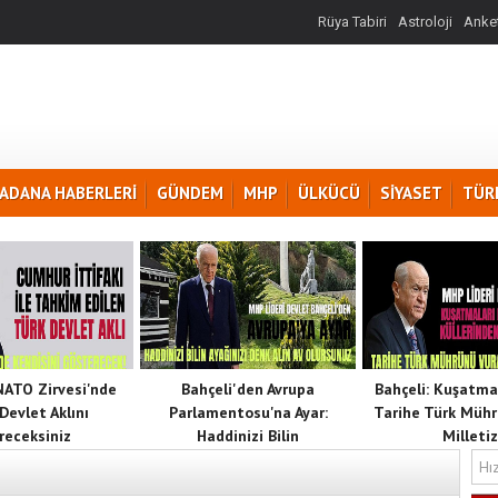
Rüya Tabiri
Astroloji
Anket
ADANA HABERLERİ
GÜNDEM
MHP
ÜLKÜCÜ
SİYASET
TÜR
 NATO Zirvesi'nde
Bahçeli'den Avrupa
Bahçeli: Kuşatma
Devlet Aklını
Parlamentosu'na Ayar:
Tarihe Türk Mühr
receksiniz
Haddinizi Bilin
Milletiz