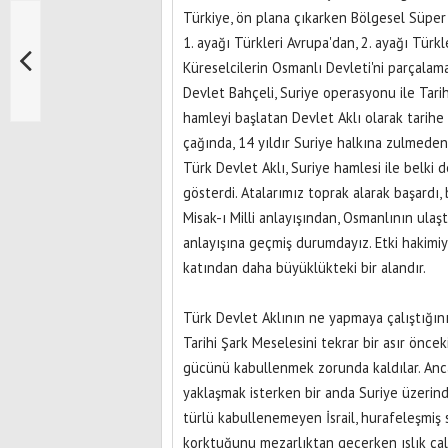
Türkiye, ön plana çıkarken Bölgesel Süpe
1. ayağı Türkleri Avrupa'dan, 2. ayağı Türk
Küreselcilerin Osmanlı Devleti'ni parçalama
Devlet Bahçeli, Suriye operasyonu ile Tari
hamleyi başlatan Devlet Aklı olarak tarihe 
çağında, 14 yıldır Suriye halkına zulmede
Türk Devlet Aklı, Suriye hamlesi ile belki d
gösterdi. Atalarımız toprak alarak başardı,
Misak-ı Milli anlayışından, Osmanlının ulaşt
anlayışına geçmiş durumdayız. Etki hakimiy
katından daha büyüklükteki bir alandır.
Türk Devlet Aklının ne yapmaya çalıştığın
Tarihi Şark Meselesini tekrar bir asır önc
gücünü kabullenmek zorunda kaldılar. Anc
yaklaşmak isterken bir anda Suriye üzerind
türlü kabullenemeyen İsrail, hurafeleşmiş s
korktuğunu mezarlıktan geçerken ıslık çala