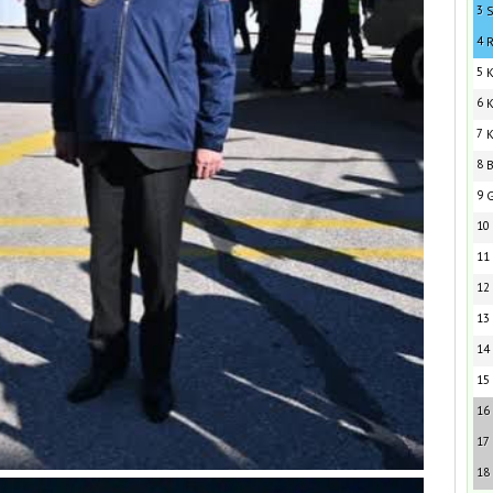
3
S
4
R
5
K
6
K
7
K
8
B
9
G
10
11
12
13
14
15
16
17
18