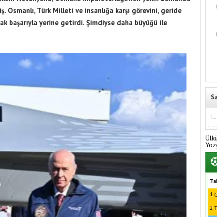
. Osmanlı, Türk Milleti ve insanlığa karşı görevini, geride
rak başarıyla yerine getirdi. Şimdiyse daha büyüğü ile
S
Ülk
Yoz
Ta
1
G
2
T