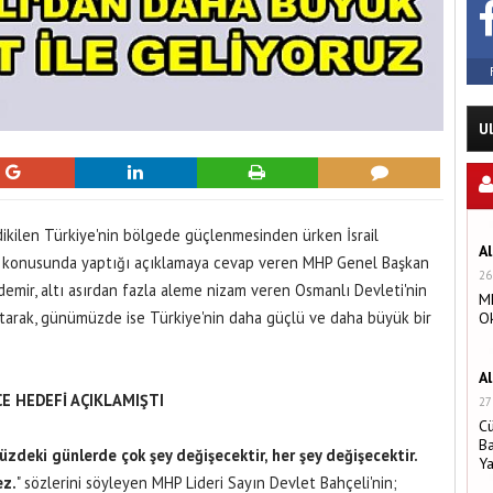
U
 dikilen Türkiye'nin bölgede güçlenmesinden ürken İsrail
A
 konusunda yaptığı açıklamaya cevap veren MHP Genel Başkan
26
zdemir, altı asırdan fazla aleme nizam veren Osmanlı Devleti'nin
MH
rlatarak, günümüzde ise Türkiye'nin daha güçlü ve daha büyük bir
O
A
CE HEDEFİ AÇIKLAMIŞTI
27
C
Ba
deki günlerde çok şey değişecektir, her şey değişecektir.
Y
ez.
" sözlerini söyleyen MHP Lideri Sayın Devlet Bahçeli'nin;