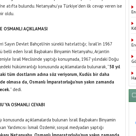
ne atıfta bulundu. Netanyahu'ya Türkiye'den ilk cevap veren ise
En
ir oldu.
Kı
 VE OSMANLI AÇIKLAMASI
ayın Devlet Bahçeli'nin sürekli hatırlattığı; İsrail'in 1967
Er
ü belli eden İsrail Başbakanı Binyamin Netanyahu, Arjantin
deniyle İsrail Meclisinde yaptığı konuşmada, 1967 yılındaki Doğu
Gö
lgedeki hükümranlığı konusunda açıklamalarda bulunarak, ''
58 yıl
daki tüm dostlarım adına söz veriyorum, Kudüs bir daha
Ha
kirde olmasa da, Osmanlı İmparatorluğu’nun yakın zamanda
ecek.
'' dedi.
U'YA OSMANLI CEVABI
ı konusunda açıklamalarda bulunan İsrail Başbakanı Binyamin
n Yardımcısı İsmail Özdemir, sosyal medyadan yaptığı
şbakanı Netanyahu, Osmanlı İmparatorluğu’nun yakın zamanda