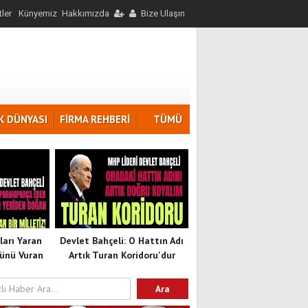
ler
Künyemiz
Hakkımızda
Bize Ulaşın
K DÜNYASI
FİRMA REHBERİ
TÜMÜ
ları Yaran
Devlet Bahçeli: O Hattın Adı
ünü Vuran
Artık Turan Koridoru'dur