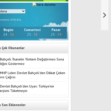
celleme: 07.08.2026
Bugün
Cumartesi
Pazar
24
-
36
25
-
38
25
-
39
n Çok Okunanlar
Bahçeli: İhanetin Yöntem Değiştirmesi Sona
diğini Göstermez
MHP Lideri Devlet Bahçeli'den Dikkat Çeken
brıs Çağrısı
Devlet Bahçeli'den Uyarı: Türkiye'nin
erjisini Tüketmeyin
n Son Eklenenler