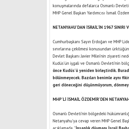
konuşmalarında defalarca Osmanlı Devleti'
MHP Genel Başkan Yardımcısı İsmail Özdem
NETANYAHU'DAN İSRAİL'İN 1967 SINIRI
Cumhurbaşkanı Sayın Erdoğan ve MHP Lideri S
sınırlarına çekilmesi konusundan ürktüğün
Devlet Başkanı Javier Milei’nin ziyareti ne
Kudüs'ün işgali ve Osmanlı Devleti'nin bö
önce Kudüs'ü yeniden birleştirdik. Bura
bölünmeyecek. Bazıları benimle aynı fi
geri döneceğini düşünmüyorum, dönmey
MHP'Lİ İSMAİL ÖZDEMİR'DEN NETANYAH
Osmanlı Devleti'nin bölgedeki hükümranlığ
Netanyahu'ya cevap veren MHP Genel Başka
açıklamada, ''
İnsanlık düşmanı İsrail Ba