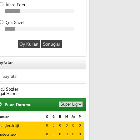
İdare Eder
Çok Güzel
ayfalar
Sayfalar
ücü Sözler
gat Haber
Puan Durumu
O
G
B
M
Av
P
kımlar
0
0
0
0
0
0
ençlerbirliği
0
0
0
0
0
0
rabzonspor