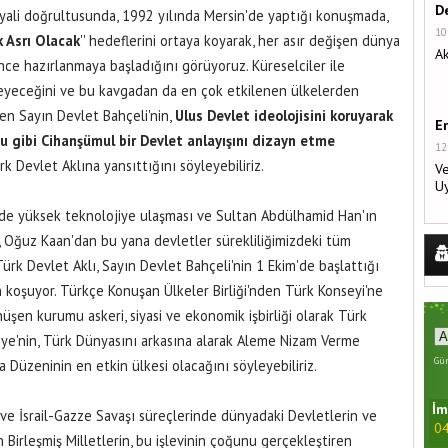
De
ayali doğrultusunda, 1992 yılında Mersin'de yaptığı konuşmada,
10
k Asrı Olacak
'' hedeflerini ortaya koyarak, her asır değişen dünya
Ak
ce hazırlanmaya başladığını görüyoruz. Küreselciler ile
leyeceğini ve bu kavgadan da en çok etkilenen ülkelerden
den Sayın Devlet Bahçeli'nin,
Ulus Devlet ideolojisini koruyarak
E
u gibi Cihanşümul bir Devlet anlayışını dizayn etme
12
k Devlet Aklına yansıttığını söyleyebiliriz.
Ve
U
nde yüksek teknolojiye ulaşması ve Sultan Abdülhamid Han'ın
, Oğuz Kaan'dan bu yana devletler sürekliliğimizdeki tüm
ürk Devlet Aklı, Sayın Devlet Bahçeli'nin 1 Ekim'de başlattığı
n koşuyor. Türkçe Konuşan Ülkeler Birliği'nden Türk Konseyi'ne
üşen kurumu askeri, siyasi ve ekonomik işbirliği olarak Türk
kiye'nin, Türk Dünyasını arkasına alarak Aleme Nizam Verme
Gün
Düzeninin en etkin ülkesi olacağını söyleyebiliriz.
İm
ve İsrail-Gazze Savaşı süreçlerinde dünyadaki Devletlerin ve
04
 Birleşmiş Milletlerin, bu işlevinin çoğunu gerçekleştiren