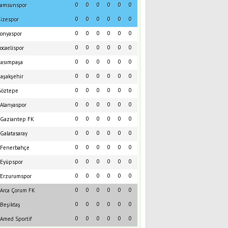
0
0
0
0
0
0
amsunspor
0
0
0
0
0
0
izespor
0
0
0
0
0
0
onyaspor
0
0
0
0
0
0
ocaelispor
0
0
0
0
0
0
asımpaşa
0
0
0
0
0
0
aşakşehir
0
0
0
0
0
0
öztepe
0
0
0
0
0
0
Alanyaspor
0
0
0
0
0
0
Gaziantep FK
0
0
0
0
0
0
Galatasaray
0
0
0
0
0
0
Fenerbahçe
0
0
0
0
0
0
Eyüpspor
0
0
0
0
0
0
Erzurumspor
0
0
0
0
0
0
Arca Çorum FK
0
0
0
0
0
0
Beşiktaş
0
0
0
0
0
0
Amed Sportif