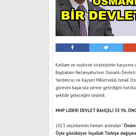
Katliam ve soykırım stratejisinin karşısına
Başbakanı Netanyahu'nun Osmanlı Devleti
Yardımcısı ve Kayseri Milletvekili İsmail Ö
görevini başarıyla yerine getirdiğini hatı
şekilde geleceğini söyledi.
MHP LİDERİ DEVLET BAHÇELİ 33 YIL ÖN
2023 seçimlerinin hemen ardından ''
Önümüz
Öyle gözüküyor. İnşallah Türkiye değişm