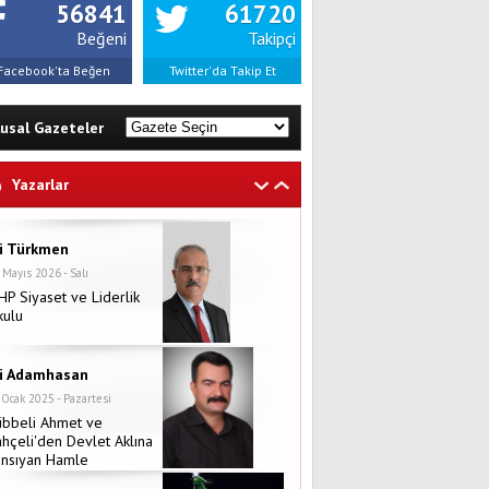
56841
61720
Beğeni
Takipçi
Facebook'ta Beğen
Twitter'da Takip Et
lusal Gazeteler
Yazarlar
li Türkmen
 Mayıs 2026 - Salı
P Siyaset ve Liderlik
kulu
li Adamhasan
 Ocak 2025 - Pazartesi
übbeli Ahmet ve
hçeli'den Devlet Aklına
ansıyan Hamle