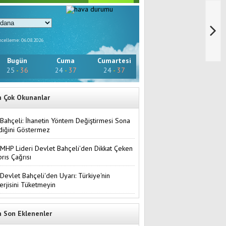
celleme: 06.08.2026
Bugün
Cuma
Cumartesi
25
-
36
24
-
37
24
-
37
n Çok Okunanlar
Bahçeli: İhanetin Yöntem Değiştirmesi Sona
diğini Göstermez
MHP Lideri Devlet Bahçeli'den Dikkat Çeken
brıs Çağrısı
Devlet Bahçeli'den Uyarı: Türkiye'nin
erjisini Tüketmeyin
n Son Eklenenler