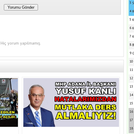
3
S
4
R
5
K
6
K
7
K
Hiç yorum yapılmamış.
8
B
9
G
10
11
12
13
14
15
16
17
18