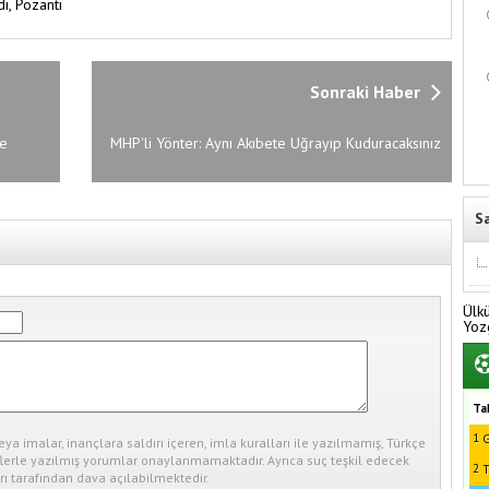
di,
Pozantı
Sonraki Haber
re
MHP'li Yönter: Aynı Akıbete Uğrayıp Kuduracaksınız
S
Ülk
Yoz
Ta
1
G
eya imalar, inançlara saldırı içeren, imla kuralları ile yazılmamış, Türkçe
erle yazılmış yorumlar onaylanmamaktadır. Ayrıca suç teşkil edecek
2
T
ı tarafından dava açılabilmektedir.