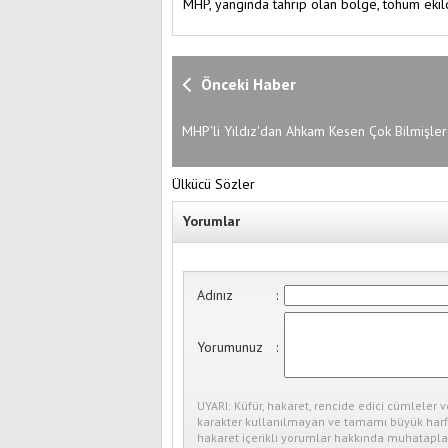
MHP,
yangında tahrip olan bölge,
tohum ekil
Önceki Haber
MHP'li Yıldız'dan Ahkam Kesen Çok Bilmişle
Hatırlatma
Ülkücü Sözler
Yorumlar
Adınız
:
Yorumunuz
:
UYARI: Küfür, hakaret, rencide edici cümleler v
karakter kullanılmayan ve tamamı büyük harfl
hakaret içerikli yorumlar hakkında muhataplar