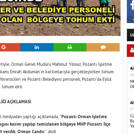
U
tiyle, Orman Genel Müdürü Mahmut Yılmaz, Pozantı İşletme
A
amı Emrah Akduman'ın katılımlarıyla gerçekleştirilen tohum
26
öneticileri ve Pozantı Belediyesi personeli, Pozantı'da Eylül
MH
 tohum ekti.
O
İĞİ AÇIKLAMASI
A
27
C
l medyadan yaptığı açıklamada, ''
Pozantı Orman İşletme
Ba
gını kesim yapılıp temizlenen bölgeye MHP Pozantı İlçe
Y
t verdik. Orman Candır.
'' dedi.