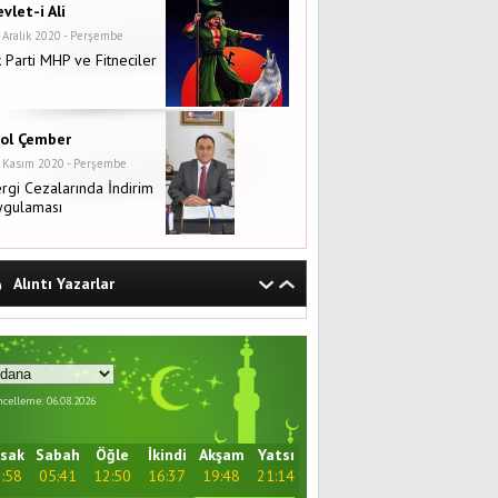
vlet-i Ali
 Aralık 2020 - Perşembe
 Parti MHP ve Fitneciler
rol Çember
 Kasım 2020 - Perşembe
rgi Cezalarında İndirim
ygulaması
Alıntı Yazarlar
celleme: 06.08.2026
sak
Sabah
Öğle
İkindi
Akşam
Yatsı
:58
05:41
12:50
16:37
19:48
21:14