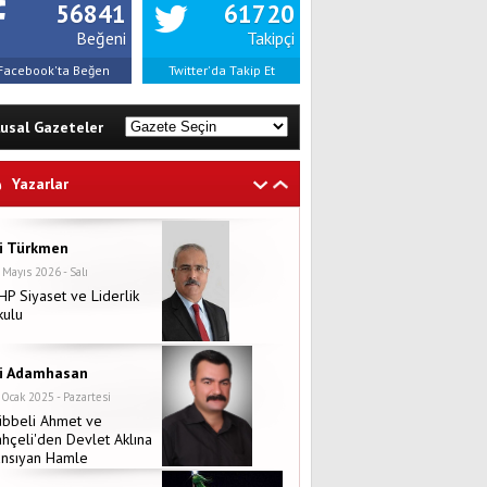
56841
61720
Beğeni
Takipçi
Facebook'ta Beğen
Twitter'da Takip Et
lusal Gazeteler
Yazarlar
li Türkmen
 Mayıs 2026 - Salı
P Siyaset ve Liderlik
kulu
li Adamhasan
 Ocak 2025 - Pazartesi
übbeli Ahmet ve
hçeli'den Devlet Aklına
ansıyan Hamle