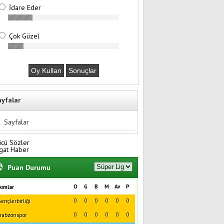
İdare Eder
Çok Güzel
ayfalar
Sayfalar
ücü Sözler
gat Haber
Puan Durumu
O
G
B
M
Av
P
kımlar
0
0
0
0
0
0
ençlerbirliği
0
0
0
0
0
0
rabzonspor