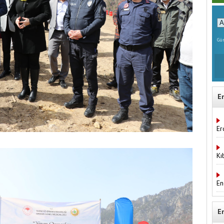
Gün
E
Er
Kı
En
E