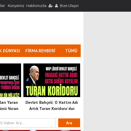
ler
Künyemiz
Hakkımızda
Bize Ulaşın
K DÜNYASI
FİRMA REHBERİ
TÜMÜ
ları Yaran
Devlet Bahçeli: O Hattın Adı
ünü Vuran
Artık Turan Koridoru'dur