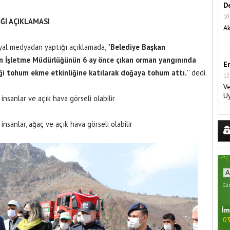
De
10
Ğİ AÇIKLAMASI
Ak
yal medyadan yaptığı açıklamada, ''
Belediye Başkan
n İşletme Müdürlüğünün 6 ay önce çıkan orman yangınında
E
ği tohum ekme etkinliğine katılarak doğaya tohum attı.
'' dedi.
12
Ve
U
Gün
İm
03