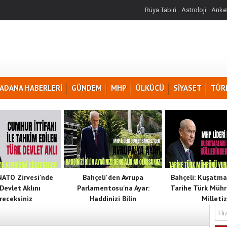
Rüya Tabiri
Astroloji
Anket
ADANA HABERLERİ
GÜNDEM
MHP
ÜLKÜCÜ
SİYASET
TÜR
 NATO Zirvesi'nde
Bahçeli'den Avrupa
Bahçeli: Kuşatma
Devlet Aklını
Parlamentosu'na Ayar:
Tarihe Türk Mühr
receksiniz
Haddinizi Bilin
Milletiz