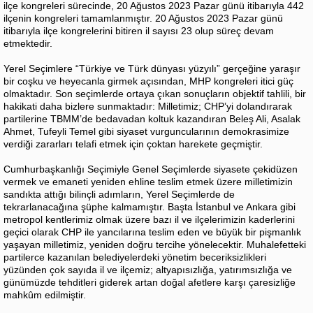
ilçe kongreleri sürecinde, 20 Ağustos 2023 Pazar günü itibarıyla 442
ilçenin kongreleri tamamlanmıştır. 20 Ağustos 2023 Pazar günü
itibarıyla ilçe kongrelerini bitiren il sayısı 23 olup süreç devam
etmektedir.
Yerel Seçimlere “Türkiye ve Türk dünyası yüzyılı” gerçeğine yaraşır
bir coşku ve heyecanla girmek açısından, MHP kongreleri itici güç
olmaktadır. Son seçimlerde ortaya çıkan sonuçların objektif tahlili, bir
hakikati daha bizlere sunmaktadır: Milletimiz; CHP’yi dolandırarak
partilerine TBMM’de bedavadan koltuk kazandıran Beleş Ali, Asalak
Ahmet, Tufeyli Temel gibi siyaset vurguncularının demokrasimize
verdiği zararları telafi etmek için çoktan harekete geçmiştir.
Cumhurbaşkanlığı Seçimiyle Genel Seçimlerde siyasete çekidüzen
vermek ve emaneti yeniden ehline teslim etmek üzere milletimizin
sandıkta attığı bilinçli adımların, Yerel Seçimlerde de
tekrarlanacağına şüphe kalmamıştır. Başta İstanbul ve Ankara gibi
metropol kentlerimiz olmak üzere bazı il ve ilçelerimizin kaderlerini
geçici olarak CHP ile yancılarına teslim eden ve büyük bir pişmanlık
yaşayan milletimiz, yeniden doğru tercihe yönelecektir. Muhalefetteki
partilerce kazanılan belediyelerdeki yönetim beceriksizlikleri
yüzünden çok sayıda il ve ilçemiz; altyapısızlığa, yatırımsızlığa ve
günümüzde tehditleri giderek artan doğal afetlere karşı çaresizliğe
mahkûm edilmiştir.