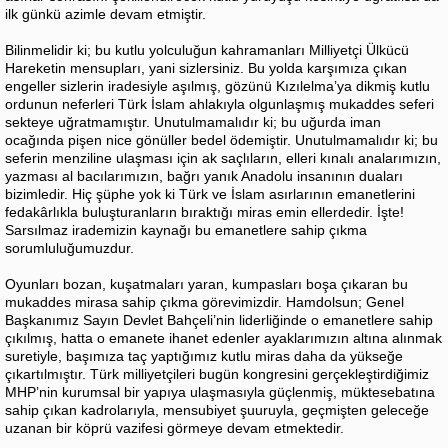
ilk günkü azimle devam etmiştir.
Bilinmelidir ki; bu kutlu yolculuğun kahramanları Milliyetçi Ülkücü
Hareketin mensupları, yani sizlersiniz. Bu yolda karşımıza çıkan
engeller sizlerin iradesiyle aşılmış, gözünü Kızılelma’ya dikmiş kutlu
ordunun neferleri Türk İslam ahlakıyla olgunlaşmış mukaddes seferi
sekteye uğratmamıştır. Unutulmamalıdır ki; bu uğurda iman
ocağında pişen nice gönüller bedel ödemiştir. Unutulmamalıdır ki; bu
seferin menziline ulaşması için ak saçlıların, elleri kınalı analarımızın,
yazması al bacılarımızın, bağrı yanık Anadolu insanının duaları
bizimledir. Hiç şüphe yok ki Türk ve İslam asırlarının emanetlerini
fedakârlıkla buluşturanların bıraktığı miras emin ellerdedir. İşte!
Sarsılmaz irademizin kaynağı bu emanetlere sahip çıkma
sorumluluğumuzdur.
Oyunları bozan, kuşatmaları yaran, kumpasları boşa çıkaran bu
mukaddes mirasa sahip çıkma görevimizdir. Hamdolsun; Genel
Başkanımız Sayın Devlet Bahçeli’nin liderliğinde o emanetlere sahip
çıkılmış, hatta o emanete ihanet edenler ayaklarımızın altına alınmak
suretiyle, başımıza taç yaptığımız kutlu miras daha da yükseğe
çıkartılmıştır. Türk milliyetçileri bugün kongresini gerçekleştirdiğimiz
MHP’nin kurumsal bir yapıya ulaşmasıyla güçlenmiş, müktesebatına
sahip çıkan kadrolarıyla, mensubiyet şuuruyla, geçmişten geleceğe
uzanan bir köprü vazifesi görmeye devam etmektedir.