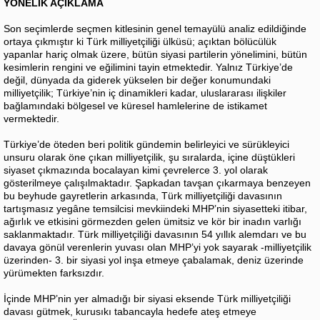
YÖNELİK AÇIKLAMA
Son seçimlerde seçmen kitlesinin genel temayülü analiz edildiğinde
ortaya çıkmıştır ki Türk milliyetçiliği ülküsü; açıktan bölücülük
yapanlar hariç olmak üzere, bütün siyasi partilerin yönelimini, bütün
kesimlerin rengini ve eğilimini tayin etmektedir. Yalnız Türkiye’de
değil, dünyada da giderek yükselen bir değer konumundaki
milliyetçilik; Türkiye’nin iç dinamikleri kadar, uluslararası ilişkiler
bağlamındaki bölgesel ve küresel hamlelerine de istikamet
vermektedir.
Türkiye’de öteden beri politik gündemin belirleyici ve sürükleyici
unsuru olarak öne çıkan milliyetçilik, şu sıralarda, içine düştükleri
siyaset çıkmazında bocalayan kimi çevrelerce 3. yol olarak
gösterilmeye çalışılmaktadır. Şapkadan tavşan çıkarmaya benzeyen
bu beyhude gayretlerin arkasında, Türk milliyetçiliği davasının
tartışmasız yegâne temsilcisi mevkiindeki MHP’nin siyasetteki itibar,
ağırlık ve etkisini görmezden gelen ümitsiz ve kör bir inadın varlığı
saklanmaktadır. Türk milliyetçiliği davasının 54 yıllık alemdarı ve bu
davaya gönül verenlerin yuvası olan MHP’yi yok sayarak -milliyetçilik
üzerinden- 3. bir siyasi yol inşa etmeye çabalamak, deniz üzerinde
yürümekten farksızdır.
İçinde MHP’nin yer almadığı bir siyasi eksende Türk milliyetçiliği
davası gütmek, kurusıkı tabancayla hedefe ateş etmeye