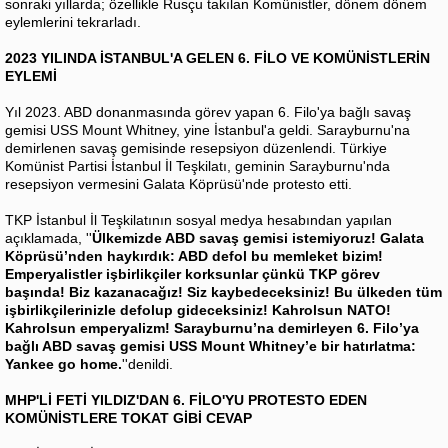
sonraki yıllarda; özellikle Rusçu takılan Komünistler, dönem dönem
eylemlerini tekrarladı.
2023 YILINDA İSTANBUL'A GELEN 6. FİLO VE KOMÜNİSTLERİN
EYLEMİ
Yıl 2023. ABD donanmasında görev yapan 6. Filo'ya bağlı savaş
gemisi USS Mount Whitney, yine İstanbul'a geldi. Sarayburnu'na
demirlenen savaş gemisinde resepsiyon düzenlendi. Türkiye
Komünist Partisi İstanbul İl Teşkilatı, geminin Sarayburnu'nda
resepsiyon vermesini Galata Köprüsü'nde protesto etti.
TKP İstanbul İl Teşkilatının sosyal medya hesabından yapılan
açıklamada, ''
Ülkemizde ABD savaş gemisi istemiyoruz! Galata
Köprüsü’nden haykırdık: ABD defol bu memleket bizim!
Emperyalistler işbirlikçiler korksunlar çünkü TKP görev
başında! Biz kazanacağız! Siz kaybedeceksiniz! Bu ülkeden tüm
işbirlikçilerinizle defolup gideceksiniz! Kahrolsun NATO!
Kahrolsun emperyalizm! Sarayburnu’na demirleyen 6. Filo’ya
bağlı ABD savaş gemisi USS Mount Whitney’e bir hatırlatma:
Yankee go home.
''denildi.
MHP'Lİ FETİ YILDIZ'DAN 6. FİLO'YU PROTESTO EDEN
KOMÜNİSTLERE TOKAT GİBİ CEVAP