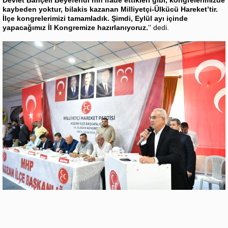
Devlet Bahçeli Beyefendi’nin ifade ettikleri gibi, kongrelerimizde
kaybeden yoktur, bilakis kazanan Milliyetçi-Ülkücü Hareket’tir.
İlçe kongrelerimizi tamamladık. Şimdi, Eylül ayı içinde
yapacağımız İl Kongremize hazırlanıyoruz.
'' dedi.