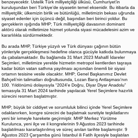
benzeyecektir. Üstelik Türk milliyetçiliği ülküsü, Cumhuriyet’in
kuruluşundan beri Türkiye’de siyasetin temel eksenidir. Bu itibarla da
milliyetçilik; ülkemizin birlik ve bütünlüğü, milletimizin bekası uğrunda
siyaset edenler için üçüncü değil, başından beri birinci yoldur. Bu
gerçeklerin ışığında MHP; Türk milliyetçiliği davasının dominant
aktörü olarak milletimize hizmet yolunda siyasi mücadelesini azim ve
kararlılıkla sürdürmektedir.
Bu arada MHP, Türkiye yüzyılı ve Türk dünyası çağının bütün
yönleriyle gerçekleşmesi hedefine olanca gücüyle katkıda bulunmaya
da çabalamaktadır. Bu bağlamda 31 Mart 2023 Mahallî İdareler
Seçimleri, milletimize yerelde hizmetin metropol kentlerden taşraya
kadar bütün vatan sathına yayılması açısından önemli bir siyasi
ortamın tesisine vesile olacaktır. MHP; Genel Başkanımız Devlet
Bahçeli’nin talimatları doğrultusunda, Lozan Barış Antlaşması'nın
100. Yıldönümü dolayısıyla “2024'e Doğru, Diyar Diyar Anadolu”
temasıyla 31 Mart 2024 tarihinde yapılacak Yerel Seçimlere hazırlık
sürecini resmen başlatmıştır.
MHP; büyük bir ciddiyet ve sorumluluk bilinci içinde Yerel Seçimlere
odaklanırken, kongre sürecini de başlatmak suretiyle teşkilatlarını
yeni bir ivmeyle harekete geçirmiştir. MHP Merkez Yürütme
Kurulunca, yeni ilçe ve il kongrelerinin 9 Ağustos 2023 tarihinde
başlatılması kararlaştırılmış ve süreç anılan tarihte başlamıştır. 9
Ağustos 2023 Çarşamba günü İstanbul ili Fatih ilçesiyle başlatılan