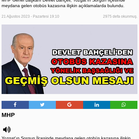
MHP Genel Başkanı Devlet Bahçeli, Yozgat’ın Sorgun İlçesinde
meydana gelen otobüs kazasına ilişkin açıklamalarda bulundu.
21 Ağustos 2023 - Pazartesi 19:10
2975 defa okunmuş.
MHP
Yozgat’ın Sorgun İlçesinde meydana gelen otobüs kazasına ilişkin