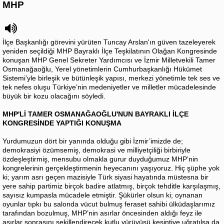
MHP
İlçe Başkanlığı görevini yürüten Tuncay Arslan'ın güven tazeleyerek
yeniden seçildiği MHP Bayraklı İlçe Teşkilatının Olağan Kongresinde
konuşan MHP Genel Sekreter Yardımcısı ve İzmir Milletvekili Tamer
Osmanağaoğlu, Yerel yönetimlerin Cumhurbaşkanlığı Hükümet
Sistemi’yle birleşik ve bütünleşik yapısı, merkezi yönetimle tek ses ve
tek nefes oluşu Türkiye’nin medeniyetler ve milletler mücadelesinde
büyük bir kozu olacağını söyledi.
MHP'Lİ TAMER OSMANAĞAOĞLU'NUN BAYRAKLI İLÇE
KONGRESİNDE YAPTIĞI KONUŞMA
Yurdumuzun dört bir yanında olduğu gibi İzmir’imizde de;
demokrasiyi özümsemiş, demokrasi ve milliyetçiliği birbiriyle
özdeşleştirmiş, mensubu olmakla gurur duyduğumuz MHP’nin
kongrelerinin gerçekleştirmenin heyecanını yaşıyoruz. Hiç şüphe yok
ki; yarım asrı geçen mazisiyle Türk siyasi hayatında müstesna bir
yere sahip partimiz birçok badire atlatmış, birçok tehditle karşılaşmış,
sayısız kumpasla mücadele etmiştir. Şükürler olsun ki; oynanan
oyunlar tıpkı bu salonda vücut bulmuş feraset sahibi ülküdaşlarımız
tarafından bozulmuş, MHP’nin asırlar öncesinden aldığı feyz ile
asırlar sonrasını şekillendirecek kutlu yürüyüşü kesintiye uğratılsa da