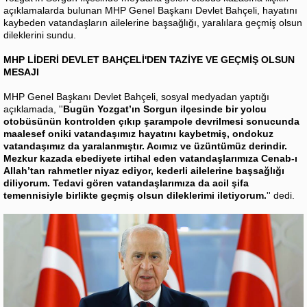
açıklamalarda bulunan MHP Genel Başkanı Devlet Bahçeli, hayatını
kaybeden vatandaşların ailelerine başsağlığı, yaralılara geçmiş olsun
dileklerini sundu.
MHP LİDERİ DEVLET BAHÇELİ'DEN TAZİYE VE GEÇMİŞ OLSUN
MESAJI
MHP Genel Başkanı Devlet Bahçeli, sosyal medyadan yaptığı
açıklamada, ''
Bugün Yozgat’ın Sorgun ilçesinde bir yolcu
otobüsünün kontrolden çıkıp şarampole devrilmesi sonucunda
maalesef oniki vatandaşımız hayatını kaybetmiş, ondokuz
vatandaşımız da yaralanmıştır. Acımız ve üzüntümüz derindir.
Mezkur kazada ebediyete irtihal eden vatandaşlarımıza Cenab-ı
Allah’tan rahmetler niyaz ediyor, kederli ailelerine başsağlığı
diliyorum. Tedavi gören vatandaşlarımıza da acil şifa
temennisiyle birlikte geçmiş olsun dileklerimi iletiyorum.
'' dedi.