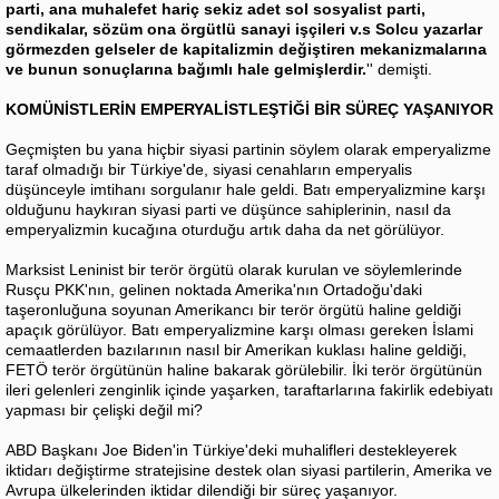
parti, ana muhalefet hariç sekiz adet sol sosyalist parti,
sendikalar, sözüm ona örgütlü sanayi işçileri v.s Solcu yazarlar
görmezden gelseler de kapitalizmin değiştiren mekanizmalarına
ve bunun sonuçlarına bağımlı hale gelmişlerdir.
'' demişti.
KOMÜNİSTLERİN EMPERYALİSTLEŞTİĞİ BİR SÜREÇ YAŞANIYOR
Geçmişten bu yana hiçbir siyasi partinin söylem olarak emperyalizme
taraf olmadığı bir Türkiye'de, siyasi cenahların emperyalis
düşünceyle imtihanı sorgulanır hale geldi. Batı emperyalizmine karşı
olduğunu haykıran siyasi parti ve düşünce sahiplerinin, nasıl da
emperyalizmin kucağına oturduğu artık daha da net görülüyor.
Marksist Leninist bir terör örgütü olarak kurulan ve söylemlerinde
Rusçu PKK'nın, gelinen noktada Amerika'nın Ortadoğu'daki
taşeronluğuna soyunan Amerikancı bir terör örgütü haline geldiği
apaçık görülüyor. Batı emperyalizmine karşı olması gereken İslami
cemaatlerden bazılarının nasıl bir Amerikan kuklası haline geldiği,
FETÖ terör örgütünün haline bakarak görülebilir. İki terör örgütünün
ileri gelenleri zenginlik içinde yaşarken, taraftarlarına fakirlik edebiyatı
yapması bir çelişki değil mi?
ABD Başkanı Joe Biden'in Türkiye'deki muhalifleri destekleyerek
iktidarı değiştirme stratejisine destek olan siyasi partilerin, Amerika ve
Avrupa ülkelerinden iktidar dilendiği bir süreç yaşanıyor.