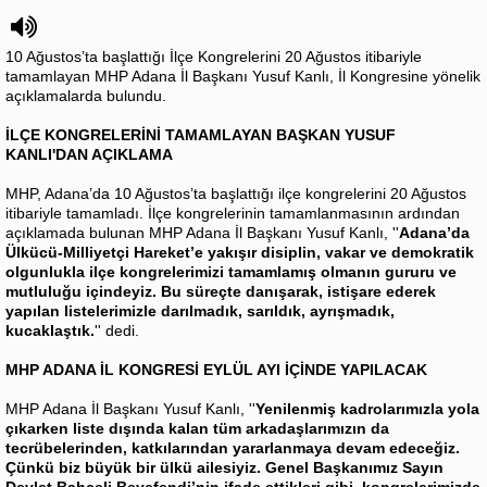
10 Ağustos’ta başlattığı İlçe Kongrelerini 20 Ağustos itibariyle
tamamlayan MHP Adana İl Başkanı Yusuf Kanlı, İl Kongresine yönelik
açıklamalarda bulundu.
İLÇE KONGRELERİNİ TAMAMLAYAN BAŞKAN YUSUF
KANLI'DAN AÇIKLAMA
MHP, Adana’da 10 Ağustos’ta başlattığı ilçe kongrelerini 20 Ağustos
itibariyle tamamladı. İlçe kongrelerinin tamamlanmasının ardından
açıklamada bulunan MHP Adana İl Başkanı Yusuf Kanlı, ''
Adana’da
Ülkücü-Milliyetçi Hareket’e yakışır disiplin, vakar ve demokratik
olgunlukla ilçe kongrelerimizi tamamlamış olmanın gururu ve
mutluluğu içindeyiz. Bu süreçte danışarak, istişare ederek
yapılan listelerimizle darılmadık, sarıldık, ayrışmadık,
kucaklaştık.
'' dedi.
MHP ADANA İL KONGRESİ EYLÜL AYI İÇİNDE YAPILACAK
MHP Adana İl Başkanı Yusuf Kanlı, ''
Yenilenmiş kadrolarımızla yola
çıkarken liste dışında kalan tüm arkadaşlarımızın da
tecrübelerinden, katkılarından yararlanmaya devam edeceğiz.
Çünkü biz büyük bir ülkü ailesiyiz. Genel Başkanımız Sayın