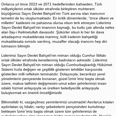
Onlarca yıl önce 2023 ve 2071 hedeflerinden bahseden, Türk
milliyetçilerini ortak ülküler etrafında birleştiren muhterem
büyüğümüz Sayın Devlet Bahçeli’nin Türk asrına olan inancının
temelini de bu oluşturmaktadır. En kritik dönemlerde; “önce ülkem ve
milletim” kaidesini ne pahasına olursa olsun terk etmeyen Liderimiz
Sayın Devlet Bahçeli’nin imanının kaynağı, bu kutlu çatı altında nefes
alan İlay-i Kelimetullah davasıdır. Şükürler olsun ki her bir dava
arkadaşımız mukadderata inanmış, külli iradenin bahşettiği
mukaddesata sımsıkı sarılmış, muzaffer olacağı inancını hep diri
tutmasını bilmiştir.
Liderimiz Sayın Devlet Bahçeli’nin mimarı olduğu Cumhur İttifakı
ortak ülküler etrafında kenetlenmiş kadroların adresidir. Liderimiz
Sayın Devlet Bahçeli’nin mimarı olduğu Cumhurbaşkanlığı Hükümet
Sistemi hızla değişen ve çeşitlilik gösteren tehditler karşısında
gösterilen milli refleksin teminatıdır. Dolayısıyla; beceriksiz yerel
yönetimlerin pençesinde kıvranan; güzel İzmir’imiz başta olmak
üzere, makus talihinin değişmesini umut eden şehirlerimizi insan
odaklı hizmet anlayışıyla ve üretken belediyecilik anlayışıyla
buluşturmak en önemli önceliğimizdir.
Bilinmelidir ki; vazgeçilmez yeminlerimizi unutmadık! Asırlarca kıtaları
aydınlatan üç hilalin; rantçı şebekelerin pençesinden kurtulmayı
bekleyen İzmir’imiz başta olmak üzere tüm şehirlerimizi de