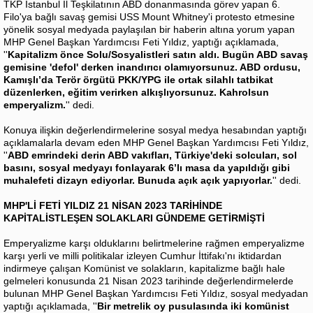
TKP İstanbul İl Teşkilatının ABD donanmasında görev yapan 6.
Filo'ya bağlı savaş gemisi USS Mount Whitney'i protesto etmesine
yönelik sosyal medyada paylaşılan bir haberin altına yorum yapan
MHP Genel Başkan Yardımcısı Feti Yıldız, yaptığı açıklamada,
''
Kapitalizm önce Solu/Sosyalistleri satın aldı. Bugün ABD savaş
gemisine 'defol' derken inandırıcı olamıyorsunuz. ABD ordusu,
Kamışlı’da Terör örgütü PKK/YPG ile ortak silahlı tatbikat
düzenlerken, eğitim verirken alkışlıyorsunuz. Kahrolsun
emperyalizm.
'' dedi.
Konuya ilişkin değerlendirmelerine sosyal medya hesabından yaptığı
açıklamalarla devam eden MHP Genel Başkan Yardımcısı Feti Yıldız,
''
ABD emrindeki derin ABD vakıfları, Türkiye'deki solcuları, sol
basını, sosyal medyayı fonlayarak 6’lı masa da yapıldığı gibi
muhalefeti dizayn ediyorlar. Bunuda açık açık yapıyorlar.
'' dedi.
MHP'Lİ FETİ YILDIZ 21 NİSAN 2023 TARİHİNDE
KAPİTALİSTLEŞEN SOLAKLARI GÜNDEME GETİRMİŞTİ
Emperyalizme karşı olduklarını belirtmelerine rağmen emperyalizme
karşı yerli ve milli politikalar izleyen Cumhur İttifakı'nı iktidardan
indirmeye çalışan Komünist ve solakların, kapitalizme bağlı hale
gelmeleri konusunda 21 Nisan 2023 tarihinde değerlendirmelerde
bulunan MHP Genel Başkan Yardımcısı Feti Yıldız, sosyal medyadan
yaptığı açıklamada, ''
Bir metrelik oy pusulasında iki komünist