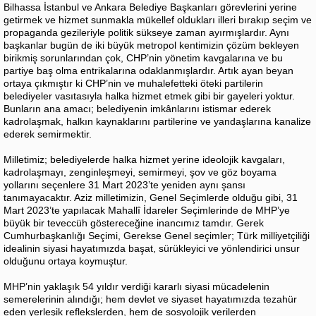
Bilhassa İstanbul ve Ankara Belediye Başkanları görevlerini yerine
getirmek ve hizmet sunmakla mükellef oldukları illeri bırakıp seçim ve
propaganda gezileriyle politik sükseye zaman ayırmışlardır. Aynı
başkanlar bugün de iki büyük metropol kentimizin çözüm bekleyen
birikmiş sorunlarından çok, CHP’nin yönetim kavgalarına ve bu
partiye baş olma entrikalarına odaklanmışlardır. Artık ayan beyan
ortaya çıkmıştır ki CHP’nin ve muhalefetteki öteki partilerin
belediyeler vasıtasıyla halka hizmet etmek gibi bir gayeleri yoktur.
Bunların ana amacı; belediyenin imkânlarını istismar ederek
kadrolaşmak, halkın kaynaklarını partilerine ve yandaşlarına kanalize
ederek semirmektir.
Milletimiz; belediyelerde halka hizmet yerine ideolojik kavgaları,
kadrolaşmayı, zenginleşmeyi, semirmeyi, şov ve göz boyama
yollarını seçenlere 31 Mart 2023’te yeniden aynı şansı
tanımayacaktır. Aziz milletimizin, Genel Seçimlerde olduğu gibi, 31
Mart 2023’te yapılacak Mahallî İdareler Seçimlerinde de MHP’ye
büyük bir teveccüh göstereceğine inancımız tamdır. Gerek
Cumhurbaşkanlığı Seçimi, Gerekse Genel seçimler; Türk milliyetçiliği
idealinin siyasi hayatımızda başat, sürükleyici ve yönlendirici unsur
olduğunu ortaya koymuştur.
MHP’nin yaklaşık 54 yıldır verdiği kararlı siyasi mücadelenin
semerelerinin alındığı; hem devlet ve siyaset hayatımızda tezahür
eden yerleşik reflekslerden, hem de sosyolojik verilerden