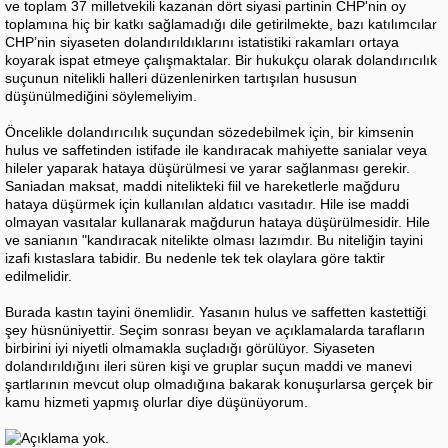
ve toplam 37 milletvekili kazanan dört siyasi partinin CHP'nin oy
toplamına hiç bir katkı sağlamadığı dile getirilmekte, bazı katılımcılar
CHP’nin siyaseten dolandırıldıklarını istatistiki rakamları ortaya
koyarak ispat etmeye çalışmaktalar. Bir hukukçu olarak dolandırıcılık
suçunun nitelikli halleri düzenlenirken tartışılan hususun
düşünülmediğini söylemeliyim.
Öncelikle dolandırıcılık suçundan sözedebilmek için, bir kimsenin
hulus ve saffetinden istifade ile kandıracak mahiyette sanialar veya
hileler yaparak hataya düşürülmesi ve yarar sağlanması gerekir.
Saniadan maksat, maddi nitelikteki fiil ve hareketlerle mağduru
hataya düşürmek için kullanılan aldatıcı vasıtadır. Hile ise maddi
olmayan vasıtalar kullanarak mağdurun hataya düşürülmesidir. Hile
ve sanianın "kandıracak nitelikte olması lazımdır. Bu niteliğin tayini
izafi kıstaslara tabidir. Bu nedenle tek tek olaylara göre taktir
edilmelidir.
Burada kastın tayini önemlidir. Yasanın hulus ve saffetten kastettiği
şey hüsnüniyettir. Seçim sonrası beyan ve açıklamalarda tarafların
birbirini iyi niyetli olmamakla suçladığı görülüyor. Siyaseten
dolandırıldığını ileri süren kişi ve gruplar suçun maddi ve manevi
şartlarının mevcut olup olmadığına bakarak konuşurlarsa gerçek bir
kamu hizmeti yapmış olurlar diye düşünüyorum.