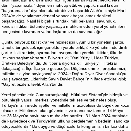
aydınlatacağına olan inancımızı hiçbir zaman kaybetmedik. Nasıl ki
dün; “yapamazlar” diyenleri mahcup ettik ve yaptık, nasıl ki dün
“başaramazlar” diyenleri utandırdık ve başardık Allah’ın izniyle Mart
2024’te de yapılamaz deneni yapacak başarılamaz denileni
başaracağız. Nasıl ki bıçak sırtındaki milli bekamızı savunduk,
kendisini diken üstünde yaşamaya mahkûm eden yerel yönetimlerin
pençesinde kıvranan vatandaşlarımızı da savunacağız.
Çünkü biliyoruz ki: İstikrar ve hizmet için uyumlu bir yönetim şarttır.
Umutlu bir gelecek için genelden yerele birlik, ülke yönetiminde dirlik
şarttır. İstikrar için; ayırmadan, ayrışmadan yerelde iktidar, ülkede
istikrarı sağlamak şarttır. Biliyoruz ki; “Yeni Yüzyıl, Lider Türkiye,
Üretken Belediye” dir. Bu itibarla diyoruz ki; Türkiye’yi il il tekrar
dolaşacağız. İlçe İlçe yine gezeceğiz. Düşüncelerimizi, projelerimizi,
milletimizle yine paylaşacağız. 2024’e Doğru Diyar Diyar Anadolu’yu
karışlayacağız. Liderimiz Sayın Devlet Bahçeli’nin ifade ettikleri gibi;
“Gayret bizden, tevfik Allah’tandır.
Yerel yönetimlerin Cumhurbaşkanlığı Hükümet Sistemi’yle birleşik ve
bütünleşik yapısı, merkezi yönetimle tek ses ve tek nefes oluşu
Türkiye’mizin medeniyetler ve milletler mücadelesinde büyük bir kozu
olacaktır. Milletimize olan güvenimiz ve inancımız tamdır. 14 Mayıs
ve 28 Mayıs’ta havlu atan muhalefet partileri, 31 Mart 2024 tarihinde
de kaybedecek ve Türkiye’nin ufkunu perdelemenin bedelini sandıkta
ödeyeceklerdir.” Bu duygu ve düşüncelerle kongremizin bir kez daha