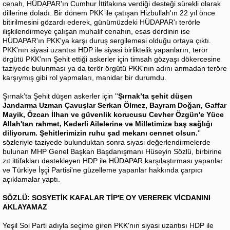
cenah, HÜDAPAR'ın Cumhur İttifakına verdiği desteği sürekli olarak
dillerine doladı. Bir dönem PKK ile çatışan Hizbullah'ın 22 yıl önce
bitirilmesini gözardı ederek, günümüzdeki HÜDAPAR'ı terörle
ilişkilendirmeye çalışan muhalif cenahın, esas derdinin ise
HÜDAPAR'ın PKK'ya karşı duruş sergilemesi olduğu ortaya çıktı.
PKK'nın siyasi uzantısı HDP ile siyasi birliktelik yapanların, terör
örgütü PKK'nın Şehit ettiği askerler için timsah gözyaşı dökercesine
taziyede bulunması ya da terör örgütü PKK'nın adını anmadan teröre
karşıymış gibi rol yapmaları, manidar bir durumdu.
Şırnak’ta Şehit düşen askerler için ''
Şırnak’ta şehit düşen
Jandarma Uzman Çavuşlar Serkan Ölmez, Bayram Doğan, Gaffar
Mayik, Özcan İlhan ve güvenlik korucusu Cevher Özgün'e Yüce
Allah'tan rahmet, Kederli Ailelerine ve Milletimize baş sağlığı
diliyorum. Şehitlerimizin ruhu şad mekanı cennet olsun.
''
sözleriyle taziyede bulunduktan sonra siyasi değerlendirmelerde
bulunan MHP Genel Başkan Başdanışmanı Hüseyin Sözlü, birbirine
zıt ittifakları destekleyen HDP ile HÜDAPAR karşılaştırması yapanlar
ve Türkiye İşçi Partisi'ne güzelleme yapanlar hakkında çarpıcı
açıklamalar yaptı.
SÖZLÜ: SOSYETİK KAFALAR TİP'E OY VEREREK VİCDANINI
AKLAYAMAZ
Yeşil Sol Parti adıyla seçime giren PKK'nın siyasi uzantısı HDP ile