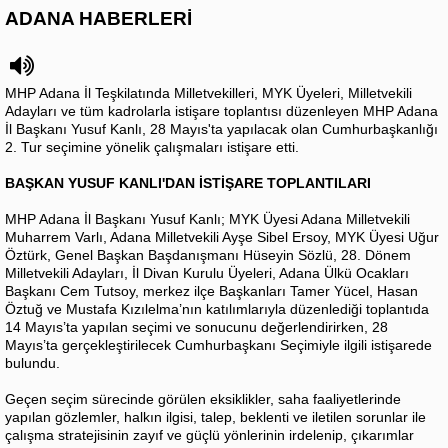
ADANA HABERLERİ
MHP Adana İl Teşkilatında Milletvekilleri, MYK Üyeleri, Milletvekili
Adayları ve tüm kadrolarla istişare toplantısı düzenleyen MHP Adana
İl Başkanı Yusuf Kanlı, 28 Mayıs'ta yapılacak olan Cumhurbaşkanlığı
2. Tur seçimine yönelik çalışmaları istişare etti.
BAŞKAN YUSUF KANLI'DAN İSTİŞARE TOPLANTILARI
MHP Adana İl Başkanı Yusuf Kanlı; MYK Üyesi Adana Milletvekili
Muharrem Varlı, Adana Milletvekili Ayşe Sibel Ersoy, MYK Üyesi Uğur
Öztürk, Genel Başkan Başdanışmanı Hüseyin Sözlü, 28. Dönem
Milletvekili Adayları, İl Divan Kurulu Üyeleri, Adana Ülkü Ocakları
Başkanı Cem Tutsoy, merkez ilçe Başkanları Tamer Yücel, Hasan
Öztuğ ve Mustafa Kızılelma’nın katılımlarıyla düzenlediği toplantıda
14 Mayıs’ta yapılan seçimi ve sonucunu değerlendirirken, 28
Mayıs’ta gerçekleştirilecek Cumhurbaşkanı Seçimiyle ilgili istişarede
bulundu.
Geçen seçim sürecinde görülen eksiklikler, saha faaliyetlerinde
yapılan gözlemler, halkın ilgisi, talep, beklenti ve iletilen sorunlar ile
çalışma stratejisinin zayıf ve güçlü yönlerinin irdelenip, çıkarımlar