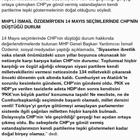
ortaya çıkmışken CHP’ye gönül vermiş vatandaşların kendi
partilerine tepki göstermelerinin doğal olduğunu söyledi.
MHP'Lİ İSMAİL ÖZDEMİR'DEN 14 MAYIS SEÇİMLERİNDE CHP'NİN
DÜŞTÜĞÜ DURUM
14 Mayıs seçimlerinde CHP'nin düştüğü durum hakkında
değerlendirmelerde bulunan MHP Genel Başkan Yardımcısı İsmail
Özdemir, sosyal medyadan yaptığı açıklamada, ''
Siyaseten ibretlik
vaka olarak önümüzdeki uzun yıllar boyunca okunacak bir
neticeyle karşı karşıya kalan CHP’nin durumu: Toplumsal hiçbir
karşılığı ve özgül ağırlığı olmayan siyasi partilere kendi
milletvekillerini vermesi neticesinde 134 milletvekili çıkararak
önceki dönemin çok altında kaldı. Cumhuriyet ve Atatürk’le
sorunlu kesimlerin gündemi, CHP’nin gündemi oldu. PKK ve
HDP’ye verilen tavizlerle adeta HDP’den sonra kendisini
'PKK’nın büyük partisi' konumuna taşıdı! Ne mecliste, ne de
Cumhurbaşkanlığı seçiminde başarılı olamadı, millet dersini
verdi! Türkiye’yi geriye götürmeyi amaçlayan parlamenter
sistemle ilgili çağrıları milletten hiçbir karşılık bulmadı.
Dolayısıyla CHP’nin 'ele geçirildiği' gerçeği her açıdan ortaya
çıkmış oldu. Bu sebeplerle CHP’ye gönül vermiş
vatandaşlarımızın kendi partilerine tepki göstermeleri kadar
doğal birşey olamaz.
'' dedi.