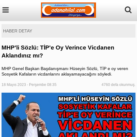
HABER DETAY
MHP'li Sözlü: TİP'e Oy Verince Vicdanen
Aklandınız mı?
MHP Genel Başkan Başdanışmanı Hüseyin Sözlü, TİP e oy veren
Sosyetik Kafaların vicdanlarını aklayamayacağını söyledi.
18 Mayıs 2023 - Perşembe 08:35
4760 defa okunmuş.