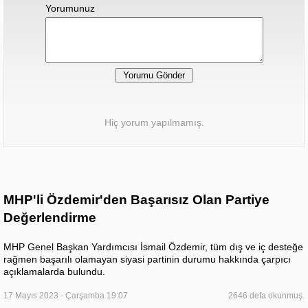
Yorumunuz
Hiç yorum yapılmamış.
MHP'li Özdemir'den Başarısız Olan Partiye
Değerlendirme
MHP Genel Başkan Yardımcısı İsmail Özdemir, tüm dış ve iç desteğe
rağmen başarılı olamayan siyasi partinin durumu hakkında çarpıcı
açıklamalarda bulundu.
17 Mayıs 2023 - Çarşamba 19:07
2646 defa okunmuş.