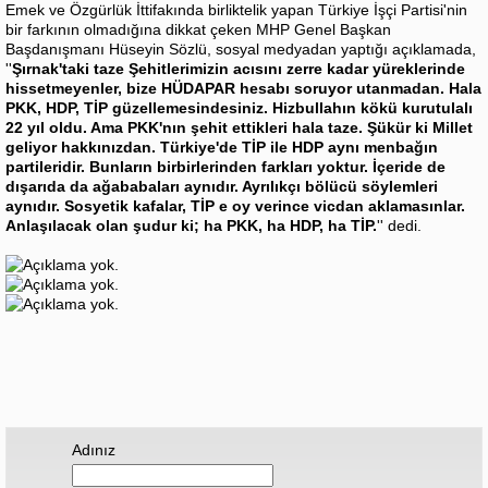
Emek ve Özgürlük İttifakında birliktelik yapan Türkiye İşçi Partisi'nin
bir farkının olmadığına dikkat çeken MHP Genel Başkan
Başdanışmanı Hüseyin Sözlü, sosyal medyadan yaptığı açıklamada,
''
Şırnak'taki taze Şehitlerimizin acısını zerre kadar yüreklerinde
hissetmeyenler, bize HÜDAPAR hesabı soruyor utanmadan. Hala
PKK, HDP, TİP güzellemesindesiniz. Hizbullahın kökü kurutulalı
22 yıl oldu. Ama PKK'nın şehit ettikleri hala taze. Şükür ki Millet
geliyor hakkınızdan. Türkiye'de TİP ile HDP aynı menbağın
partileridir. Bunların birbirlerinden farkları yoktur. İçeride de
dışarıda da ağababaları aynıdır. Ayrılıkçı bölücü söylemleri
aynıdır. Sosyetik kafalar, TİP e oy verince vicdan aklamasınlar.
Anlaşılacak olan şudur ki; ha PKK, ha HDP, ha TİP.
'' dedi.
Adınız