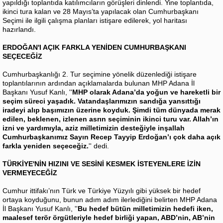
yapıldığı toplantıda katılımcıların görüşleri dinlendi. Yine toplantıda,
ikinci tura kalan ve 28 Mayıs’ta yapılacak olan Cumhurbaşkanı
Seçimi ile ilgili çalışma planları istişare edilerek, yol haritası
hazırlandı.
ERDOĞAN'I AÇIK FARKLA YENİDEN CUMHURBAŞKANI
SEÇECEĞİZ
Cumhurbaşkanlığı 2. Tur seçimine yönelik düzenlediği istişare
toplantılarının ardından açıklamalarda bulunan MHP Adana İl
Başkanı Yusuf Kanlı, ''
MHP olarak Adana’da yoğun ve hareketli bir
seçim süreci yaşadık. Vatandaşlarımızın sandığa yansıttığı
iradeyi alıp başımızın üzerine koyduk. Şimdi tüm dünyada merak
edilen, beklenen, izlenen asrın seçiminin ikinci turu var. Allah’ın
izni ve yardımıyla, aziz milletimizin desteğiyle inşallah
Cumhurbaşkanımız Sayın Recep Tayyip Erdoğan’ı çok daha açık
farkla yeniden seçeceğiz.
'' dedi.
TÜRKİYE'NİN HIZINI VE SESİNİ KESMEK İSTEYENLERE İZİN
VERMEYECEĞİZ
Cumhur ittifakı’nın Türk ve Türkiye Yüzyılı gibi yüksek bir hedef
ortaya koyduğunu, bunun adım adım ilerlediğini belirten MHP Adana
İl Başkanı Yusuf Kanlı, ''
Bu hedef bütün milletimizin hedefi iken,
maalesef terör örgütleriyle hedef birliği yapan, ABD’nin, AB’nin