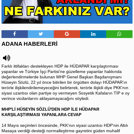
ADANA HABERLERİ
Farklı ittifakları destekleyen HDP ile HÜDAPAR karşılaştırması
yapanlar ve Türkiye İşçi Partisi'ne güzelleme yapanlar hakkında
değerlendirmelerde bulunan MHP Genel Başkan Başdanışmanı
Hüseyin Sözlü, 22 yıl önce bitirilen bir örgütten dolayı HÜDAPAR'ın
terörle ilişkilendirilemeyeceğini belirterek, terörle ilişkili diye PKK'nın
siyasi uzantısı olan partiye oy vermeyen Sosyetik Kafaların TİP e oy
verince vicdanlarını aklayamayacağını söyledi.
MHP'Lİ HÜSEYİN SÖZLÜ'DEN HDP İLE HÜDAPAR
KARŞILAŞTIRMASI YAPANLARA CEVAP
14 Mayıs seçimleri öncesinde, PKK'nın siyasi uzantısı HDP'nin Altılı
Masaya verdiği desteği normalleştirme gayretini güden muhalif