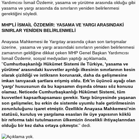
Yardımcısı İsmail Özdemir, yasama ve yürütme arasında olduğu gibi
yasama ve yargı arasında da sınırların yeniden belirlenmesi
gerektiğini söyledi.
MHP'Lİ İSMAİL ÖZDEMİR: YASAMA VE YARGI ARASINDAKİ
SINIRLAR YENİDEN BELİRLENMELİ
Anayasa Mahkemesi ile Yargıtay arasında çıkan son tartışmalar
üzerine, yasama ve yargı arasındaki sınırların yeniden belirlenmesi
zamanının geldiğine dikkat çeken MHP Genel Başkan Yardımcısı
İsmail Özdemir, sosyal medyadan yaptığı açıklamada,
''
Cumhurbaşkanlığı Hükümet Sistemi ile Türkiye, 'yasama ve
yürütme' arasındaki kuvvetler ayrılığı ilkesinin sınırlarının kesin
olarak çizildiği ve istikrarın korunarak, daha da gelişmesine
imkan tanıyacak şartlara erişmiş oldu. Erk’in üçüncü ayağı olan
'yargı' hususunun da bu kapsamın dışında olması söz konusu
olamaz. Neticede Cumhurbaşkanlığı Hükümet Sistemi, tüm
kuvvetleri kapsar/kapsaması gerekir. Yargı bünyesinde yaşanan
son gelişmeler, bu erkin de sistemle uyumlu hale getirilmesinin
zorunluluğunu işaret etmiştir. Özellikle Anayasa Mahkemesi’nin
statüsü, kuruluş ve yargılama esasları ile üye yapısının köklü
bir reforma tabi tutulmasının ülkemizin öncelikli ihtiyaçlarından
olduğu bir kez daha ortaya çıkmıştır.
'' dedi.