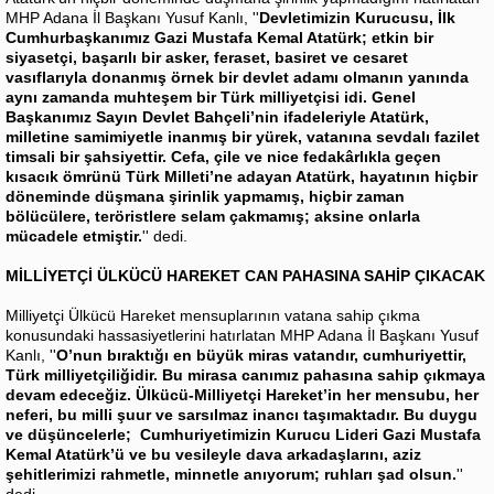
MHP Adana İl Başkanı Yusuf Kanlı, ''
Devletimizin Kurucusu, İlk
Cumhurbaşkanımız Gazi Mustafa Kemal Atatürk; etkin bir
siyasetçi, başarılı bir asker, feraset, basiret ve cesaret
vasıflarıyla donanmış örnek bir devlet adamı olmanın yanında
aynı zamanda muhteşem bir Türk milliyetçisi idi. Genel
Başkanımız Sayın Devlet Bahçeli’nin ifadeleriyle Atatürk,
milletine samimiyetle inanmış bir yürek, vatanına sevdalı fazilet
timsali bir şahsiyettir. Cefa, çile ve nice fedakârlıkla geçen
kısacık ömrünü Türk Milleti’ne adayan Atatürk, hayatının hiçbir
döneminde düşmana şirinlik yapmamış, hiçbir zaman
bölücülere, teröristlere selam çakmamış; aksine onlarla
mücadele etmiştir.
'' dedi.
MİLLİYETÇİ ÜLKÜCÜ HAREKET CAN PAHASINA SAHİP ÇIKACAK
Milliyetçi Ülkücü Hareket mensuplarının vatana sahip çıkma
konusundaki hassasiyetlerini hatırlatan MHP Adana İl Başkanı Yusuf
Kanlı, ''
O’nun bıraktığı en büyük miras vatandır, cumhuriyettir,
Türk milliyetçiliğidir. Bu mirasa canımız pahasına sahip çıkmaya
devam edeceğiz. Ülkücü-Milliyetçi Hareket’in her mensubu, her
neferi, bu milli şuur ve sarsılmaz inancı taşımaktadır. Bu duygu
ve düşüncelerle; Cumhuriyetimizin Kurucu Lideri Gazi Mustafa
Kemal Atatürk’ü ve bu vesileyle dava arkadaşlarını, aziz
şehitlerimizi rahmetle, minnetle anıyorum; ruhları şad olsun.
''