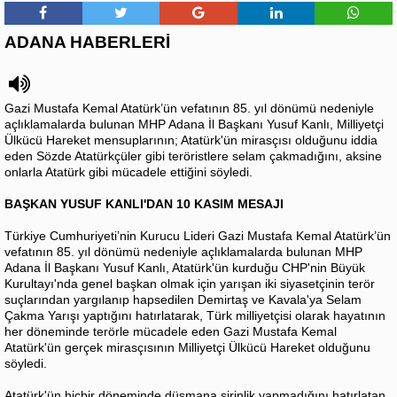
ADANA HABERLERİ
Gazi Mustafa Kemal Atatürk’ün vefatının 85. yıl dönümü nedeniyle
açlıklamalarda bulunan MHP Adana İl Başkanı Yusuf Kanlı, Milliyetçi
Ülkücü Hareket mensuplarının; Atatürk'ün mirasçısı olduğunu iddia
eden Sözde Atatürkçüler gibi teröristlere selam çakmadığını, aksine
onlarla Atatürk gibi mücadele ettiğini söyledi.
BAŞKAN YUSUF KANLI'DAN 10 KASIM MESAJI
Türkiye Cumhuriyeti’nin Kurucu Lideri Gazi Mustafa Kemal Atatürk’ün
vefatının 85. yıl dönümü nedeniyle açlıklamalarda bulunan MHP
Adana İl Başkanı Yusuf Kanlı, Atatürk'ün kurduğu CHP'nin Büyük
Kurultayı'nda genel başkan olmak için yarışan iki siyasetçinin terör
suçlarından yargılanıp hapsedilen Demirtaş ve Kavala'ya Selam
Çakma Yarışı yaptığını hatırlatarak, Türk milliyetçisi olarak hayatının
her döneminde terörle mücadele eden Gazi Mustafa Kemal
Atatürk'ün gerçek mirasçısının Milliyetçi Ülkücü Hareket olduğunu
söyledi.
Atatürk'ün hiçbir döneminde düşmana şirinlik yapmadığını hatırlatan