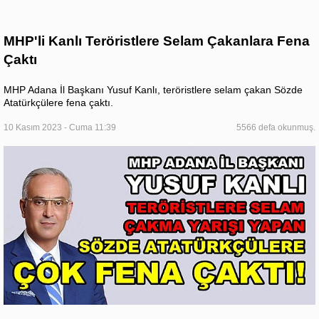
MHP'li Kanlı Teröristlere Selam Çakanlara Fena
Çaktı
MHP Adana İl Başkanı Yusuf Kanlı, teröristlere selam çakan Sözde
Atatürkçülere fena çaktı.
10 Kasım 2023 - Cuma 11:39
5566 defa okunmuş.