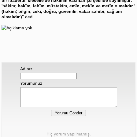
bir ibadettir. Mecelle'de hakimin vasıfları şu şekilde sayılmıştır:
'hâkim; hakîm, fehîm, müstakîm, emîn, mekîn ve metîn olmalıdır.'
(hakim; bilgin, zeki, doğru, güvenilir, vakar sahibi, sağlam
olmalıdır.)
'' dedi.
Adınız
Yorumunuz
Hiç yorum yapılmamış.