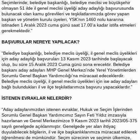
Seçimlerinde; belediye başkanlığı, belediye meclisi ve büyükşehir
olmayan 51 ilde il genel meclisi üyeliği aday adaylığı başvurusunda
bulunacak olan kamu görevlileri ve teşkilatlarımızda görev yapan
başkan ve yönetim kurulu üyeleri, YSK’nın 1460 nolu kararına
istinaden 1 Aralık 2023 cuma günü saat 17.00’a kadar istifa etmeleri
gerekmektedir.”
BAŞVURULAR NEREYE YAPILACAK?
“Belediye başkanlığı, belediye meclis üyeliği, il genel meclis üyelikleri
için aday adaylığı başvuruları 13 Kasım 2023 tarihinde başlayacak
olup, bu süre 15 Aralık 2023 Cuma günü sona erecektir. Belediye
başkanı aday adayları MHP Genel Merkezi’nde Yerel Yönetimlerden
Sorumlu Genel Başkan Yardımcılığı’na müracaat edeceklerdir.
Belediye meclis üyeliği, il genel meclis üyelikleri için ise aday adayları
bağlı bulundukları il ve ilçe teşkilatlarımıza başvuru yapacaklardır.”
İSTENEN EVRAKLAR NELERDİR?
“Aday adaylarımızdan istenen evraklar, Hukuk ve Seçim İşlerinden
Sorumlu Genel Başkan Yardımcımız Sayın Feti Yıldız imzasıyla
hazırlanan ve Genel Merkezimizce 9 Kasım 2023 tarihli 2023/05-375
sayılı genelgede açıklanmıştır. Genelgede yer alan ihtiyaç
duyulabilecek bilgilerin, il ve ilçe başkanlıklarımıza müracaat edilerek
öğrenilmesi de mümkündür. Seçim sürecinin ve seçimin ülkemize,