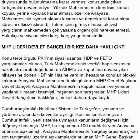
duyurusunda bulunulmasına karar vermesi konusunda çıkan
tartışmalar devam ediyor. Yüksek Mahkemelerin kendisini kanun
koyucu yerine koyarak karar alması, özellikle Anayasa
Mahkemesi’nin siyaset alanını kuşatan ve demokratik karar alma
sürecini etkisizleştiren bir tutum içine girmiş olması, aktivist
yargıçların mahkemeden çok yasama organı gibi hareket etmesi,
Hukukçu ve siyasetçileri karşı karşıya getirmektedir.
MHP LİDERİ DEVLET BAHÇELİ BİR KEZ DAHA HAKLI ÇIKTI
Konu terör örgütü PKK'nın siyasi uzantısı HDP ve FETÖ
yargılamaları olunca, Türk Mahkemelerinin verdiği hapis cezasını
hak ihlali olarak değerlendiren AİHM'e ve kapatılma davası yılan
hikayesine dönen HDP'nin Hazine yardımı hesabına konulan blokeyi
kaldıran Anayasa Mahkemesi'ne tepki gösteren MHP Genel Başkanı
Devlet Bahçeli, Anayasa Mahkemesi’nin kapatılmasını ve yeniden
yapılandırılmasını istemişti. Yaşanan son tartışmalar, MHP Lideri
Devlet Bahçeli'nin haklılığını, bir kez daha ortaya koydu.
Cumhurbaşkanlığı Hükümet Sistemi ile Türkiye'de, yasama ve
yürütme arasındaki kuvvetler ayrılığı ilkesinin sınırlarını çizen
Cumhur İttifakı, yeni sisteme uymayan kanunların değişmesi için
düğmeye basmıştı. MHP, bu kapsamda 100 maddelik yeni Anayasa
önerisini açıklamıştı. Anayasa Mahkemesi ile Yargıtay arasında çıkan
son tartışmalar üzerine açıklamalarda bulunan MHP Genel Başkan