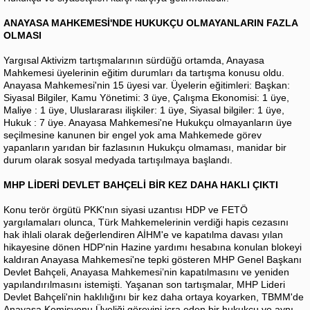
ANAYASA MAHKEMESİ'NDE HUKUKÇU OLMAYANLARIN FAZLA
OLMASI
Yargısal Aktivizm tartışmalarının sürdüğü ortamda, Anayasa
Mahkemesi üyelerinin eğitim durumları da tartışma konusu oldu.
Anayasa Mahkemesi'nin 15 üyesi var. Üyelerin eğitimleri: Başkan:
Siyasal Bilgiler, Kamu Yönetimi: 3 üye, Çalışma Ekonomisi: 1 üye,
Maliye : 1 üye, Uluslararası ilişkiler: 1 üye, Siyasal bilgiler: 1 üye,
Hukuk : 7 üye. Anayasa Mahkemesi'ne Hukukçu olmayanların üye
seçilmesine kanunen bir engel yok ama Mahkemede görev
yapanların yarıdan bir fazlasının Hukukçu olmaması, manidar bir
durum olarak sosyal medyada tartışılmaya başlandı.
MHP LİDERİ DEVLET BAHÇELİ BİR KEZ DAHA HAKLI ÇIKTI
Konu terör örgütü PKK'nın siyasi uzantısı HDP ve FETÖ
yargılamaları olunca, Türk Mahkemelerinin verdiği hapis cezasını
hak ihlali olarak değerlendiren AİHM'e ve kapatılma davası yılan
hikayesine dönen HDP'nin Hazine yardımı hesabına konulan blokeyi
kaldıran Anayasa Mahkemesi'ne tepki gösteren MHP Genel Başkanı
Devlet Bahçeli, Anayasa Mahkemesi’nin kapatılmasını ve yeniden
yapılandırılmasını istemişti. Yaşanan son tartışmalar, MHP Lideri
Devlet Bahçeli'nin haklılığını bir kez daha ortaya koyarken, TBMM'de
Anayasa Komisyonu Üyeliği görevini icra eden bir hukukçu ve aynı