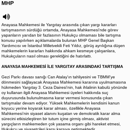
MHP
Anayasa Mahkemesi ile Yargıtay arasında çıkan yargı kararları
tartışmasının sürdüğü ortamda, Anayasa Mahkemesi'nde görev
yapanların yarıdan bir fazlasının Hukukçu olmaması bile tartışma
konusu yapılırken açıklamalarda bulunan MHP Genel Başkan
Yardımcısı ve İstanbul Milletvekili Feti Yıldız, görüş ayrılığına düşen
mahkemelerin kararları hakkında ahkam kesmeye çalışanlara,
Hukukçuların nasıl olması gerektiğini de hatırlattı.
ANAYASA MAHKEMESİ İLE YARGITAY ARASINDAKİ TARTIŞMA
Gezi Parkı davası sanığı Can Atalay'ın tahliyesini ve TBMM'ye
dönmesini sağlayacak Anayasa Mahkemesi kararına uyulmamasına
hükmeden Yargıtay 3. Ceza Dairesi'nin, hak ihlalinin kabulü yönünde
oy kullanan ilgili Anayasa Mahkemesi üyeleri hakkında suç
duyurusunda bulunulmasına karar vermesi konusunda çıkan
tartışmalar devam ediyor. Yüksek Mahkemelerin kendisini kanun
koyucu yerine koyarak karar alması, özellikle Anayasa
Mahkemesi’nin siyaset alanını kuşatan ve demokratik karar alma
sürecini etkisizleştiren bir tutum içine girmiş olması, aktivist
yargıçların mahkemeden çok yasama organı gibi hareket etmesi,
Hukukçu ve siyasetçileri karşı karşıya getirmektedir.