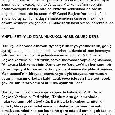
zamanda bir siyasetçi olarak Anayasa Mahkemesi'nin yetkisini
aşamayacağını belirtip Yargısal Aktivizm konusunda en sağlıklı
değerlendirmelerde bulunan MHP Genel Başkan Yardımcısı Feti
Yıldız, görüş ayrılığına düşen mahkemelerin kararları hakkında
ahkam kesmeye çalışanlara, Hukukçuların nasıl olması gerektiğini de
hatırlattı.
MHP'Lİ FETİ YILDIZ'DAN HUKUKÇU NASIL OLUR? DERSİ
Hukukçu olan yada olmayan siyasetçilerin veya yorumcuların, görüş
ayrılığına düşen mahkemelerin kararları hakkında ahkam kesmeye
kalkması konusunda değerlendirmelerde bulunan MHP Genel
Başkan Yardımcısı Feti Yıldız, sosyal medyadan yaptığı açıklamada,
''
Anayasa Mahkemesinin Danıştay ve Yargıtay’dan herhangi bir
üstünlüğü yoktur ve süper temyiz mahkemesi değildir. Anayasa
Mahkemesi’nin bireysel başvuru yoluyla anayasa normunun
uygulanmasını ortadan kaldıracak veya işlevsiz hale getirecek
şekilde bir karar vermesi hukuka aykırıdır.
'' dedi.
Hukukçuların nasıl olması gerektiğini de hatırlatan MHP Genel
Başkan Yardımcısı Feti Yıldız, ''
Toplumların gelişmesinde
hukukçuların rolü büyüktür. Bu itibarla hukukçular nitelikli
olmak, Mukayese melekesine, muhakeme maharetine sahip
olmak zorundadır. İslam inancına göre adaleti temin, çok faziletli