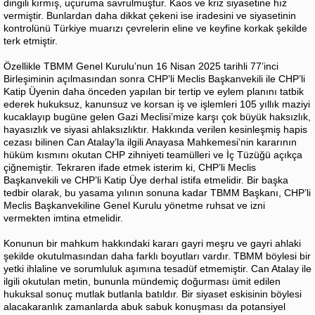
dingili kırmış, uçuruma savrulmuştur. Kaos ve kriz siyasetine hız
vermiştir. Bunlardan daha dikkat çekeni ise iradesini ve siyasetinin
kontrolünü Türkiye muarızı çevrelerin eline ve keyfine korkak şekilde
terk etmiştir.
Özellikle TBMM Genel Kurulu’nun 16 Nisan 2025 tarihli 77’inci
Birleşiminin açılmasından sonra CHP’li Meclis Başkanvekili ile CHP’li
Katip Üyenin daha önceden yapılan bir tertip ve eylem planını tatbik
ederek hukuksuz, kanunsuz ve korsan iş ve işlemleri 105 yıllık maziyi
kucaklayıp bugüne gelen Gazi Meclisi’mize karşı çok büyük haksızlık,
hayasızlık ve siyasi ahlaksızlıktır. Hakkında verilen kesinleşmiş hapis
cezası bilinen Can Atalay’la ilgili Anayasa Mahkemesi’nin kararının
hüküm kısmını okutan CHP zihniyeti teamülleri ve İç Tüzüğü açıkça
çiğnemiştir. Tekraren ifade etmek isterim ki, CHP’li Meclis
Başkanvekili ve CHP’li Katip Üye derhal istifa etmelidir. Bir başka
tedbir olarak, bu yasama yılının sonuna kadar TBMM Başkanı, CHP’li
Meclis Başkanvekiline Genel Kurulu yönetme ruhsat ve izni
vermekten imtina etmelidir.
Konunun bir mahkum hakkındaki kararı gayri meşru ve gayri ahlaki
şekilde okutulmasından daha farklı boyutları vardır. TBMM böylesi bir
yetki ihlaline ve sorumluluk aşımına tesadüf etmemiştir. Can Atalay ile
ilgili okutulan metin, bununla mündemiç doğurması ümit edilen
hukuksal sonuç mutlak butlanla batıldır. Bir siyaset eskisinin böylesi
alacakaranlık zamanlarda abuk sabuk konuşması da potansiyel