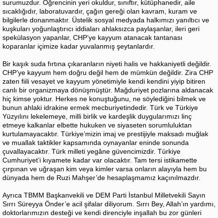
surumuzdur. Öğrencinin yeri okuldur, sınıftır, kütüphanedir, aile
sıcaklığıdır, laboratuvardır, çağın gereği olan kavram, kuram ve
bilgilerle donanmaktır. Üstelik sosyal medyada halkımızı yanıltıcı ve
kuşkuları yoğunlaştırıcı iddiaları ahlaksızca paylaşanlar, ileri geri
spekülasyon yapanlar, CHP’ye kayyum atanacak tantanası
koparanlar içimize kadar yuvalanmış şeytanlardır.
Bir kaşık suda fırtına çıkaranların niyeti halis ve hakkaniyetli değildir.
CHP’ye kayyum hem doğru değil hem de mümkün değildir. Zira CHP
zaten fiili vesayet ve kayyum yönetimiyle kendi kendini yiyip bitiren
canlı bir organizmaya dönüşmüştür. Mağduriyet pozlarına aldanacak
hiç kimse yoktur. Herkes ne konuştuğunu, ne söylediğini bilmek ve
bunun ahlaki idrakine ermek mecburiyetindedir. Türk ve Türkiye
Yüzyılını lekelemeye, milli birlik ve kardeşlik duygularımızı linç
etmeye kalkanlar elbette hukuken ve siyaseten sorumluluktan
kurtulamayacaktır. Türkiye’mizin imaj ve prestijiyle maksadı muğlak
ve muallak taktikler kapsamında oynayanlar eninde sonunda
çuvallayacaktır. Türk milleti yegâne güvencimizdir. Türkiye
Cumhuriyet’i kıyamete kadar var olacaktır. Tam tersi istikamette
çırpınan ve uğraşan kim veya kimler varsa onların alayıyla hem bu
dünyada hem de Ruzi Mahşer’de hesaplaşmamız kaçınılmazdır.
Ayrıca TBMM Başkanvekili ve DEM Parti İstanbul Milletvekili Sayın
Sırrı Süreyya Önder’e acil şifalar diliyorum. Sırrı Bey, Allah’ın yardımı,
doktorlarımızın desteği ve kendi direnciyle inşallah bu zor günleri