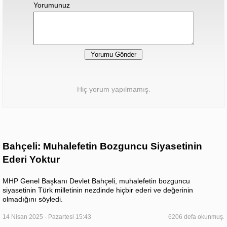
Yorumunuz
Hiç yorum yapılmamış.
Bahçeli: Muhalefetin Bozguncu Siyasetinin
Ederi Yoktur
MHP Genel Başkanı Devlet Bahçeli, muhalefetin bozguncu
siyasetinin Türk milletinin nezdinde hiçbir ederi ve değerinin
olmadığını söyledi.
14 Nisan 2025 - Pazartesi 15:43
6206 defa okunmuş.