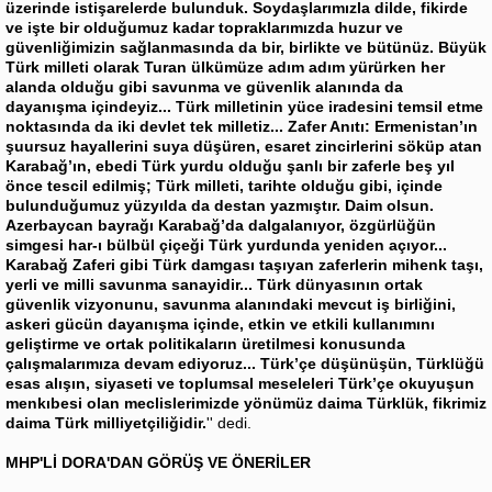
üzerinde istişarelerde bulunduk. Soydaşlarımızla dilde, fikirde
ve işte bir olduğumuz kadar topraklarımızda huzur ve
güvenliğimizin sağlanmasında da bir, birlikte ve bütünüz. Büyük
Türk milleti olarak Turan ülkümüze adım adım yürürken her
alanda olduğu gibi savunma ve güvenlik alanında da
dayanışma içindeyiz... Türk milletinin yüce iradesini temsil etme
noktasında da iki devlet tek milletiz... Zafer Anıtı: Ermenistan’ın
şuursuz hayallerini suya düşüren, esaret zincirlerini söküp atan
Karabağ’ın, ebedi Türk yurdu olduğu şanlı bir zaferle beş yıl
önce tescil edilmiş; Türk milleti, tarihte olduğu gibi, içinde
bulunduğumuz yüzyılda da destan yazmıştır. Daim olsun.
Azerbaycan bayrağı Karabağ’da dalgalanıyor, özgürlüğün
simgesi har-ı bülbül çiçeği Türk yurdunda yeniden açıyor...
Karabağ Zaferi gibi Türk damgası taşıyan zaferlerin mihenk taşı,
yerli ve milli savunma sanayidir... Türk dünyasının ortak
güvenlik vizyonunu, savunma alanındaki mevcut iş birliğini,
askeri gücün dayanışma içinde, etkin ve etkili kullanımını
geliştirme ve ortak politikaların üretilmesi konusunda
çalışmalarımıza devam ediyoruz... Türk’çe düşünüşün, Türklüğü
esas alışın, siyaseti ve toplumsal meseleleri Türk’çe okuyuşun
menkıbesi olan meclislerimizde yönümüz daima Türklük, fikrimiz
daima Türk milliyetçiliğidir.
'' dedi.
MHP'Lİ DORA'DAN GÖRÜŞ VE ÖNERİLER