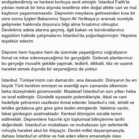
endişelendirmiş ve herkesi korkuya sevk etmiştir. İstanbul Fatih’te
yıkılan metruk bir bina dışında tesellimiz elim doğal afette can ve mal
kaybının yaşanmamasıdır. Depremin meydana gelmesinden kısa bir
süre sonra İçişleri Bakanımız Sayın Ali Yerlikaya’yı aramak suretiyle
gelişmeler hakkında doyurucu bilgi alma fırsatımız olmuştur.
Devletimiz adeta alarma geçmiş, ilgili bakan ve bürokratlarımız
eşgüdüm halinde çalışmalarını İstanbul’da yoğunlaştırmıştır. Hepsine
teşekkür ederim.
Deprem hem hayatın hem de üzerinde yaşadığımız coğrafyanın
ihmal ve inkar edemeyeceğimiz bir gerçeğidir. Gelecek planlarımızı
bu gerçeğe muvafık şekilde yapmak; tedbirli, dikkatli, titiz ve uyanık
hareket etmek dışında bir seçeneğimiz de yoktur.
İstanbul, Türkiye’mizin can damarıdır, ana davasıdır. Dünyanın bu en
büyük Türk kentinin emniyet ve esenliği aynı zamanda ülkemizin
beka düzeyindeki güvencesidir. Maalesef İstanbul’un son yılları heba
ve israf edilmiştir. Gündelik siyasetin polemikleriyle, ikbal ve rant
hedefiyle şehremini vazifesini ihmal edenler İstanbul’u risk, tehdit ve
tehlike girdabına göz göre göre teslim etmişlerdir. Vaktimiz vardır,
fakat günbegün azalmaktadır. Kentsel dönüşüm süratle temin
edilmelidir. Depremlere hazırlık için toplumsal bilinçlenme tarihi
değerdedir. İstanbul’un müdafaası ve muhafazası için seferberlik
ruhuyla hareket akut bir ihtiyaçtır. Devlet-millet dayanışmasıyla,
dahası İstanbul’un ehline ve hak eden ellere emanetiyle olası