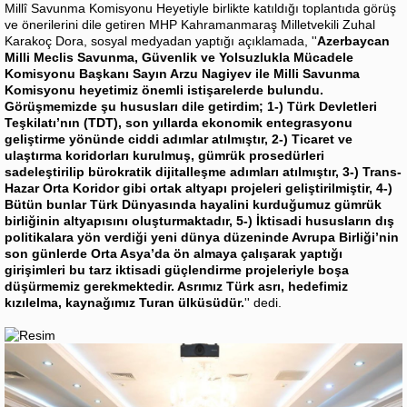
Millî Savunma Komisyonu Heyetiyle birlikte katıldığı toplantıda görüş
ve önerilerini dile getiren MHP Kahramanmaraş Milletvekili Zuhal
Karakoç Dora, sosyal medyadan yaptığı açıklamada, ''
Azerbaycan
Milli Meclis Savunma, Güvenlik ve Yolsuzlukla Mücadele
Komisyonu Başkanı Sayın Arzu Nagiyev ile Milli Savunma
Komisyonu heyetimiz önemli istişarelerde bulundu.
Görüşmemizde şu hususları dile getirdim; 1-) Türk Devletleri
Teşkilatı’nın (TDT), son yıllarda ekonomik entegrasyonu
geliştirme yönünde ciddi adımlar atılmıştır, 2-) Ticaret ve
ulaştırma koridorları kurulmuş, gümrük prosedürleri
sadeleştirilip bürokratik dijitalleşme adımları atılmıştır, 3-) Trans-
Hazar Orta Koridor gibi ortak altyapı projeleri geliştirilmiştir, 4-)
Bütün bunlar Türk Dünyasında hayalini kurduğumuz gümrük
birliğinin altyapısını oluşturmaktadır, 5-) İktisadi hususların dış
politikalara yön verdiği yeni dünya düzeninde Avrupa Birliği’nin
son günlerde Orta Asya’da ön almaya çalışarak yaptığı
girişimleri bu tarz iktisadi güçlendirme projeleriyle boşa
düşürmemiz gerekmektedir. Asrımız Türk asrı, hedefimiz
kızılelma, kaynağımız Turan ülküsüdür.
'' dedi.