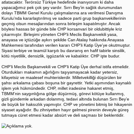
atlatacaktır. Terörsüz Türkiye hedefinde inanıyorum ki daha
yapacağımız pek çok şey vardır. Sırrı Bey’in sağlık durumundan
dolayı TBMM Genel Kurulu çalışmalarına ara verilmesi Danışma
Kurulu’nda kararlaştırılmış ve sadece parti grup başkanvekillerinin
geçmiş olsun mesajlarından sonra birleşim kapatılmıştır. Ancak
böylesi hassas bir günde bile CHP korsanvari bir oldubittiyle kriz
çıkarmıştır. Birleşimi yöneten CHP’li Meclis Başkanvekili yasa,
anayasa ve içtüzüğe aykırı şekilde Can Atalay hakkında Anayasa
Mahkemesi tarafından verilen kararı CHP’li Katip Üye’ye okutmuştur.
Siyasi terbiye ve teamül karşıtı bu davranış en hafif tabirle sinsilik,
kötü niyetlilik, densizlik, işgüzarlık ve kabalıktır. CHP işte budur.
CHP’li Meclis Başkanvekili ve CHP’li Katip Üye derhal istifa etmelidir.
Oturdukları makamın ağırlığını taşıyamayacak kadar yetersiz,
kifayetsiz ve maalesef muhterislerdir. Milletvekilliği düşürülen bir
şahsı arkalama çabası boşuna bir gayrettir. Yetki aşımından kaynaklı
işlem yok hükmündedir. CHP, millet iradesine hakaret etmiş,
TBMM’nin saygınlığına gölge düşürmüş, görevi kötüye kullanmış,
gizli gündemle arkadan dolanmış, tedavi altında bulunan Sırrı Bey’e
de büyük bir haksızlık yapmıştır. CHP ve yönetimi bitmiş bir hikayenin
siyaset ayağıdır. Bu zihniyetten hayır gelmesi pirenin deveyle güreş
tutmaya cüret etmesi kadar absürt ve deli saçması bir beklentidir.