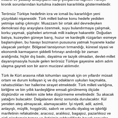
kronik sorunlarından kurtulma iradesini kararlılıkla göstermektedir.
Terörsüz Türkiye hedefinin icra ve icmali bu kararlılığın yeni
yüzyıldaki nişanesidir. Türk milleti bahse konu hedefe yediden
yetmişe sahip çıkmıştır. Muazzam bir ortak akıl devredeyken
demokrasi dışı arayışlara özenmek, suyu bulandırmaya çalışmak,
korku yaymak, şüpheleri artırmak milli iradeye hakarettir. Doğudan
batıya, kuzeyden güneye barış, huzur ve kardeşlik rüzgarları esmeye
başlamışken, bu havayı bozmanın pususuna yatmak hıyanete kadar
ulaşacak yanlıştır. Bölgesel tansiyonun tırmandığı, küresel siyasi ve
ekonomik karmaşanın şiddetli fırtınayı andırdığı bir zaman
aralığında; hiçbir dış baskı, dayatma ve tazyik olmadan, devlet-millet
dayanışmasıyla husule gelen terörsüz Türkiye gayesine adım adım
ulaşma gayreti son bir asrın mucizevi atılımıdır.
Türk ile Kürt arasına nifak tohumları saçmak için on yıllardır müsait
ortam ve durum kollayan iç ve dış odakların uykuları kaçmakta,
rahatsızlıkları her hallerine sirayet etmektedir. Türk milleti varlığına,
birliğine ve bin yıllık kardeşliğine emsali görülmemiş ölçüde
düşkündür ve nitekim süte leke düşürmeme emelindedir. Su akacak
yatağını bulacaktır. Dalgalanan deniz sonunda durulacaktır. Kül
yeniden ateş almayacak, alamayacaktır. İyi niyetli, adil, azimli,
anlayışlı, müşfik, hoşgörülü, sabırlı ve umutlu diyalog ve işbirliği
marifetinin refakatinde; aracısız, aralıksız, bagajsız, pazarlıksız ve
gizli gündemsiz temas ve iletişimin rehberliğinde hayırlı sonuçlar