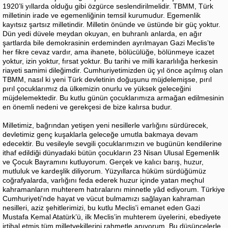
1920’li yıllarda olduğu gibi özgürce seslendirilmelidir. TBMM, Türk
milletinin irade ve egemenliğinin temsil kurumudur. Egemenlik
kayıtsız şartsız milletindir. Milletin önünde ve üstünde bir güç yoktur.
Dün yedi düvele meydan okuyan, en buhranlı anlarda, en ağır
şartlarda bile demokrasinin erdeminden ayrılmayan Gazi Meclis’te
her fikre cevaz vardır, ama ihanete, bölücülüğe, bölünmeye icazet
yoktur, izin yoktur, fırsat yoktur. Bu tarihi ve milli kararlılığa herkesin
riayeti samimi dileğimdir. Cumhuriyetimizden üç yıl önce açılmış olan
TBMM, nasıl ki yeni Türk devletinin doğuşunu müjdelemişse, pırıl
pırıl çocuklarımız da ülkemizin onurlu ve yüksek geleceğini
müjdelemektedir. Bu kutlu günün çocuklarımıza armağan edilmesinin
en önemli nedeni ve gerekçesi de bize kalırsa budur.
Milletimiz, bağrından yetişen yeni nesillerle varlığını sürdürecek,
devletimiz genç kuşaklarla geleceğe umutla bakmaya devam
edecektir. Bu vesileyle sevgili çocuklarımızın ve bugünün kendilerine
ithaf edildiği dünyadaki bütün çocukların 23 Nisan Ulusal Egemenlik
ve Çocuk Bayramını kutluyorum. Gerçek ve kalıcı barış, huzur,
mutluluk ve kardeşlik diliyorum. Yüzyıllarca hüküm sürdüğümüz
coğrafyalarda, varlığını feda ederek huzur içinde yatan meçhul
kahramanların muhterem hatıralarını minnetle yâd ediyorum. Türkiye
Cumhuriyeti'nde hayat ve vücut bulmamızı sağlayan kahraman
nesilleri, aziz şehitlerimizi, bu kutlu Meclis'i emanet eden Gazi
Mustafa Kemal Atatürk’ü, ilk Meclis’in muhterem üyelerini, ebediyete
irtihal etmiş tüm milletvekillerini rahmetle anıyorum. Bu düşüncelerle