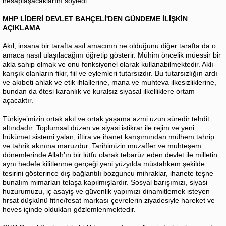
hesaplaşacaklarını söyledi.
MHP LİDERİ DEVLET BAHÇELİ'DEN GÜNDEME İLİŞKİN
AÇIKLAMA
Akıl, insana bir tarafta asıl amacının ne olduğunu diğer tarafta da o
amaca nasıl ulaşılacağını öğretip gösterir. Mühim öncelik müessir bir
akla sahip olmak ve onu fonksiyonel olarak kullanabilmektedir. Aklı
karışık olanların fikir, fiil ve eylemleri tutarsızdır. Bu tutarsızlığın ardı
ve akıbeti ahlak ve etik ihlallerine, mana ve muhteva ilkesizliklerine,
bundan da ötesi karanlık ve kuralsız siyasal ilkelliklere ortam
açacaktır.
Türkiye’mizin ortak akıl ve ortak yaşama azmi uzun süredir tehdit
altındadır. Toplumsal düzen ve siyasi istikrar ile rejim ve yeni
hükümet sistemi yalan, iftira ve ihanet karışımından mülhem tahrip
ve tahrik akınına maruzdur. Tarihimizin muzaffer ve muhteşem
dönemlerinde Allah’ın bir lütfu olarak tebarüz eden devlet ile milletin
aynı hedefe kilitlenme gerçeği yeni yüzyılda müstahkem şekilde
tesirini gösterince dış bağlantılı bozguncu mihraklar, ihanete teşne
bunalım mimarları telaşa kapılmışlardır. Sosyal barışımızı, siyasi
huzurumuzu, iç asayiş ve güvenlik yapımızı dinamitlemek isteyen
fırsat düşkünü fitne/fesat markası çevrelerin ziyadesiyle hareket ve
heves içinde oldukları gözlemlenmektedir.