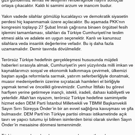
ortaya çıkacaktır. Kaldı ki samimi arzum ve inancım budur.
Yakın vadede silahlar gömülüp kucaklayıcı ve demokratik siyasetin
perdesi hiç kapanmamak üzere açılacaktır. Bu aşamada PKK’nın
kongresini toplayıp 27 Şubat İmralı çağrısına binaen örgütsel fesih
işlemini tamamlaması, silahları da Türkiye Cumhuriyeti’ne teslim
etmesi akla ve adalete en uygun seçenektir. Kanlı ve kanunsuz
silahlara veda insanlık değerlerine vefadır. Bu iş daha fazla
uzamamalıdır. Demir tavında dövülmelidir.
Terörsüz Türkiye hedefinin gerçekleşmesi hususunda müjdeli
haberleri sırasıyla almak, Cumhuriyet’in yeni yüzyılında milli imkan ve
kaynaklarımızı sosyal ve ekonomik kalkınmaya çevirmek, ülkemizi
baştan ayağa reformlarla sarmak, yatırım seferberliğiyle donatmak,
muasır medeniyetlerin üzerine sıçratacak hamleleri el birliğiyle
yapmak temel ve öncelikli görevimizdir. Cumhur İttifakı bu görevi
harfiyen yerine getirmeye inançlı, istekli, iradeli, dahası kabiliyetli ve
yeterlidir. Allah’tan niyazım, terörsüz Türkiye hedefine samimiyetle
hizmet eden DEM Parti İstanbul Milletvekili ve TBMM Başkanvekili
Sayın Sırrı Süreyya Önder’in bir an evvel sağlığına kavuşması ve şifa
bulmasıdır. DEM Parti’nin Türkiye partisi olması istikametinde açık
tavrı ve yapıcı tutumu iyi bilinen isimlerden birisi olarak sivrilen Sayın
Önder’in mesaisine dönmesi temennimdir.