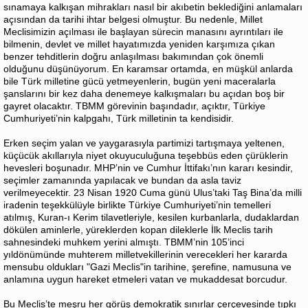
sınamaya kalkışan mihrakları nasıl bir akıbetin beklediğini anlamaları
açısından da tarihi ihtar belgesi olmuştur. Bu nedenle, Millet
Meclisimizin açılması ile başlayan sürecin manasını ayrıntıları ile
bilmenin, devlet ve millet hayatımızda yeniden karşımıza çıkan
benzer tehditlerin doğru anlaşılması bakımından çok önemli
olduğunu düşünüyorum. En karamsar ortamda, en müşkül anlarda
bile Türk milletine gücü yetmeyenlerin, bugün yeni maceralarla
şanslarını bir kez daha denemeye kalkışmaları bu açıdan boş bir
gayret olacaktır. TBMM görevinin başındadır, açıktır, Türkiye
Cumhuriyeti’nin kalpgahı, Türk milletinin ta kendisidir.
Erken seçim yalan ve yaygarasıyla partimizi tartışmaya yeltenen,
küçücük akıllarıyla niyet okuyuculuğuna teşebbüs eden çürüklerin
hevesleri boşunadır. MHP’nin ve Cumhur İttifakı’nın kararı kesindir,
seçimler zamanında yapılacak ve bundan da asla taviz
verilmeyecektir. 23 Nisan 1920 Cuma günü Ulus’taki Taş Bina’da milli
iradenin teşekkülüyle birlikte Türkiye Cumhuriyeti’nin temelleri
atılmış, Kuran-ı Kerim tilavetleriyle, kesilen kurbanlarla, dudaklardan
dökülen aminlerle, yüreklerden kopan dileklerle İlk Meclis tarih
sahnesindeki muhkem yerini almıştı. TBMM’nin 105’inci
yıldönümünde muhterem milletvekillerinin verecekleri her kararda
mensubu oldukları "Gazi Meclis"in tarihine, şerefine, namusuna ve
anlamına uygun hareket etmeleri vatan ve mukaddesat borcudur.
Bu Meclis’te meşru her görüş demokratik sınırlar çerçevesinde tıpkı