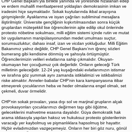
CHP Genel Başkanı’yla birlikte yanında ve yöresinde hizalanan edep
ve erdem muhalifi menfaatperest yoldaşları demokrasinin imkan ve
iradesini hiçe saymaktadır. Sokak kuytularında ikbal arayışına
girişmişlerdir. Ayaklanma ve isyan çağrıları subliminal mesajlara
iliştirilmiştir. Üniversite gençliğinin kışkırtılmasından sonra küçük
gruplardan müteşekkil lise öğrencilerinin ajite edilip okul önlerinde
protesto nöbetine sokulması, milli eğitim sistemi içinde rutin ve mutat
bir uygulamanın manipülasyonundan medet umulması suçtur,
sorumsuzluktur; dahası insaf, izan ve vicdan yokluğudur. Milli Eğitim
Bakanımız yalnız değildir, CHP Genel Başkanı’nın iğrenç sözleri
bumerang gibi kendisine dönmüş ve şahsıyla örtüşmüştür.
Öğrencilerimizin velileri evlatlarına sahip çıkmalıdır. Okuyan-
okumayan her çocuğumuz çok değerlidir. Onların geleceği Türk
milletinin geleceğidir. 12-24 yaş kuşağındaki evlatlarımızın istismar
ve israfına göz yummak aynı zamanda istiklalimizi ve istikbalimizi
riske atmaktır. Anneler-babalar CHP’nin kara kampanyasına itibar
etmeyerek çocuklarının heba ve heder olmalarına engel olmalı, set
çekmeli, duvar örmelidir.
CHP’nin sokak provaları, yasa dışı sol ve marjinal grupların alçak
provokasyonları çocuklarımızı değirmen taşı gibi öğütme,
geleceklerini mahvetme esasına dayalıdır. Güya demokratik hak
arama iddiasıyla yapılan haksız ve hukuksuz protesto gösterilerinin
varacağı yer kaybolmuş ve pişmanlıklara hapsolmuş bir hayattır.
Hiçbir evladımızdan vazgeçemeyiz. Onların her biri göz nuru, gönül