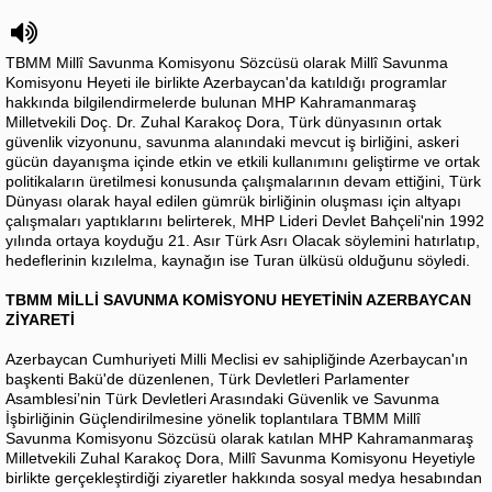
TBMM Millî Savunma Komisyonu Sözcüsü olarak Millî Savunma
Komisyonu Heyeti ile birlikte Azerbaycan'da katıldığı programlar
hakkında bilgilendirmelerde bulunan MHP Kahramanmaraş
Milletvekili Doç. Dr. Zuhal Karakoç Dora, Türk dünyasının ortak
güvenlik vizyonunu, savunma alanındaki mevcut iş birliğini, askeri
gücün dayanışma içinde etkin ve etkili kullanımını geliştirme ve ortak
politikaların üretilmesi konusunda çalışmalarının devam ettiğini, Türk
Dünyası olarak hayal edilen gümrük birliğinin oluşması için altyapı
çalışmaları yaptıklarını belirterek, MHP Lideri Devlet Bahçeli'nin 1992
yılında ortaya koyduğu 21. Asır Türk Asrı Olacak söylemini hatırlatıp,
hedeflerinin kızılelma, kaynağın ise Turan ülküsü olduğunu söyledi.
TBMM MİLLİ SAVUNMA KOMİSYONU HEYETİNİN AZERBAYCAN
ZİYARETİ
Azerbaycan Cumhuriyeti Milli Meclisi ev sahipliğinde Azerbaycan'ın
başkenti Bakü'de düzenlenen, Türk Devletleri Parlamenter
Asamblesi’nin Türk Devletleri Arasındaki Güvenlik ve Savunma
İşbirliğinin Güçlendirilmesine yönelik toplantılara TBMM Millî
Savunma Komisyonu Sözcüsü olarak katılan MHP Kahramanmaraş
Milletvekili Zuhal Karakoç Dora, Millî Savunma Komisyonu Heyetiyle
birlikte gerçekleştirdiği ziyaretler hakkında sosyal medya hesabından