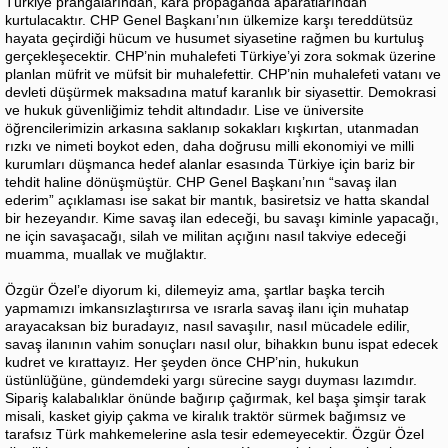
Türkiye prangalarından, kara propaganda aparatlarından
kurtulacaktır. CHP Genel Başkanı’nın ülkemize karşı tereddütsüz
hayata geçirdiği hücum ve husumet siyasetine rağmen bu kurtuluş
gerçekleşecektir. CHP’nin muhalefeti Türkiye’yi zora sokmak üzerine
planlan müfrit ve müfsit bir muhalefettir. CHP’nin muhalefeti vatanı ve
devleti düşürmek maksadına matuf karanlık bir siyasettir. Demokrasi
ve hukuk güvenliğimiz tehdit altındadır. Lise ve üniversite
öğrencilerimizin arkasına saklanıp sokakları kışkırtan, utanmadan
rızkı ve nimeti boykot eden, daha doğrusu milli ekonomiyi ve milli
kurumları düşmanca hedef alanlar esasında Türkiye için bariz bir
tehdit haline dönüşmüştür. CHP Genel Başkanı’nın “savaş ilan
ederim” açıklaması ise sakat bir mantık, basiretsiz ve hatta skandal
bir hezeyandır. Kime savaş ilan edeceği, bu savaşı kiminle yapacağı,
ne için savaşacağı, silah ve militan açığını nasıl takviye edeceği
muamma, muallak ve muğlaktır.
Özgür Özel’e diyorum ki, dilemeyiz ama, şartlar başka tercih
yapmamızı imkansızlaştırırsa ve ısrarla savaş ilanı için muhatap
arayacaksan biz buradayız, nasıl savaşılır, nasıl mücadele edilir,
savaş ilanının vahim sonuçları nasıl olur, bihakkın bunu ispat edecek
kudret ve kırattayız. Her şeyden önce CHP’nin, hukukun
üstünlüğüne, gündemdeki yargı sürecine saygı duyması lazımdır.
Sipariş kalabalıklar önünde bağırıp çağırmak, kel başa şimşir tarak
misali, kasket giyip çakma ve kiralık traktör sürmek bağımsız ve
tarafsız Türk mahkemelerine asla tesir edemeyecektir. Özgür Özel