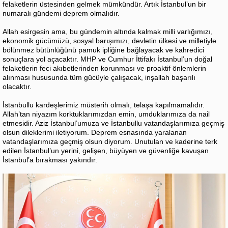
felaketlerin üstesinden gelmek mümkündür. Artık İstanbul’un bir
numaralı gündemi deprem olmalıdır.
Allah esirgesin ama, bu gündemin altında kalmak milli varlığımızı,
ekonomik gücümüzü, sosyal barışımızı, devletin ülkesi ve milletiyle
bölünmez bütünlüğünü pamuk ipliğine bağlayacak ve kahredici
sonuçlara yol açacaktır. MHP ve Cumhur İttifakı İstanbul’un doğal
felaketlerin feci akıbetlerinden korunması ve proaktif önlemlerin
alınması hususunda tüm gücüyle çalışacak, inşallah başarılı
olacaktır.
İstanbullu kardeşlerimiz müsterih olmalı, telaşa kapılmamalıdır.
Allah’tan niyazım korktuklarımızdan emin, umduklarımıza da nail
etmesidir. Aziz İstanbul’umuza ve İstanbullu vatandaşlarımıza geçmiş
olsun dileklerimi iletiyorum. Deprem esnasında yaralanan
vatandaşlarımıza geçmiş olsun diyorum. Unutulan ve kaderine terk
edilen İstanbul’un yerini, gelişen, büyüyen ve güvenliğe kavuşan
İstanbul’a bırakması yakındır.