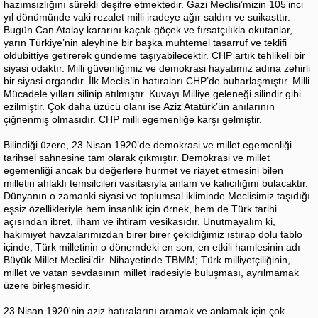
hazımsızlığını sürekli deşifre etmektedir. Gazi Meclisi’mizin 105’inci
yıl dönümünde vaki rezalet milli iradeye ağır saldırı ve suikasttır.
Bugün Can Atalay kararını kaçak-göçek ve fırsatçılıkla okutanlar,
yarın Türkiye’nin aleyhine bir başka muhtemel tasarruf ve teklifi
oldubittiye getirerek gündeme taşıyabilecektir. CHP artık tehlikeli bir
siyasi odaktır. Milli güvenliğimiz ve demokrasi hayatımız adına zehirli
bir siyasi organdır. İlk Meclis’in hatıraları CHP’de buharlaşmıştır. Milli
Mücadele yılları silinip atılmıştır. Kuvayı Milliye geleneği silindir gibi
ezilmiştir. Çok daha üzücü olanı ise Aziz Atatürk’ün anılarının
çiğnenmiş olmasıdır. CHP milli egemenliğe karşı gelmiştir.
Bilindiği üzere, 23 Nisan 1920’de demokrasi ve millet egemenliği
tarihsel sahnesine tam olarak çıkmıştır. Demokrasi ve millet
egemenliği ancak bu değerlere hürmet ve riayet etmesini bilen
milletin ahlaklı temsilcileri vasıtasıyla anlam ve kalıcılığını bulacaktır.
Dünyanın o zamanki siyasi ve toplumsal ikliminde Meclisimiz taşıdığı
eşsiz özellikleriyle hem insanlık için örnek, hem de Türk tarihi
açısından ibret, ilham ve ihtiram vesikasıdır. Unutmayalım ki,
hakimiyet havzalarımızdan birer birer çekildiğimiz ıstırap dolu tablo
içinde, Türk milletinin o dönemdeki en son, en etkili hamlesinin adı
Büyük Millet Meclisi’dir. Nihayetinde TBMM; Türk milliyetçiliğinin,
millet ve vatan sevdasının millet iradesiyle buluşması, ayrılmamak
üzere birleşmesidir.
23 Nisan 1920'nin aziz hatıralarını aramak ve anlamak için çok