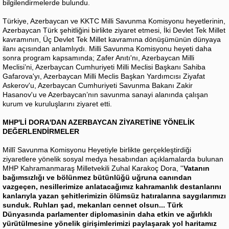
bilgilendirmelerde bulundu.
Türkiye, Azerbaycan ve KKTC Milli Savunma Komisyonu heyetlerinin,
Azerbaycan Türk şehitliğini birlikte ziyaret etmesi, İki Devlet Tek Millet
kavramının, Üç Devlet Tek Millet kavramına dönüşümünün dünyaya
ilanı açısından anlamlıydı. Milli Savunma Komisyonu heyeti daha
sonra program kapsamında; Zafer Anıtı'nı, Azerbaycan Milli
Meclisi’ni, Azerbaycan Cumhuriyeti Milli Meclisi Başkanı Sahiba
Gafarova'yı, Azerbaycan Milli Meclis Başkan Yardımcısı Ziyafat
Askerov'u, Azerbaycan Cumhuriyeti Savunma Bakanı Zakir
Hasanov'u ve Azerbaycan’nın savunma sanayi alanında çalışan
kurum ve kuruluşlarını ziyaret etti.
MHP'Lİ DORA'DAN AZERBAYCAN ZİYARETİNE YÖNELİK
DEĞERLENDİRMELER
Millî Savunma Komisyonu Heyetiyle birlikte gerçekleştirdiği
ziyaretlere yönelik sosyal medya hesabından açıklamalarda bulunan
MHP Kahramanmaraş Milletvekili Zuhal Karakoç Dora, ''
Vatanın
bağımsızlığı ve bölünmez bütünlüğü uğruna canından
vazgeçen, nesillerimize anlatacağımız kahramanlık destanlarını
kanlarıyla yazan şehitlerimizin ölümsüz hatıralarına saygılarımızı
sunduk. Ruhları şad, mekanları cennet olsun... Türk
Dünyasında parlamenter diplomasinin daha etkin ve ağırlıklı
yürütülmesine yönelik girişimlerimizi paylaşarak yol haritamız