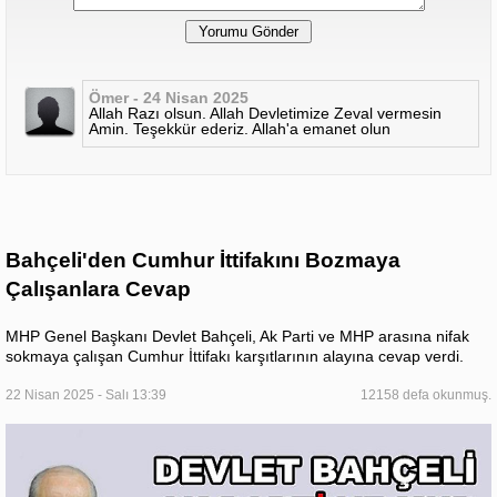
Ömer - 24 Nisan 2025
Allah Razı olsun. Allah Devletimize Zeval vermesin
Amin. Teşekkür ederiz. Allahʹa emanet olun
Bahçeli'den Cumhur İttifakını Bozmaya
Çalışanlara Cevap
MHP Genel Başkanı Devlet Bahçeli, Ak Parti ve MHP arasına nifak
sokmaya çalışan Cumhur İttifakı karşıtlarının alayına cevap verdi.
22 Nisan 2025 - Salı 13:39
12158 defa okunmuş.