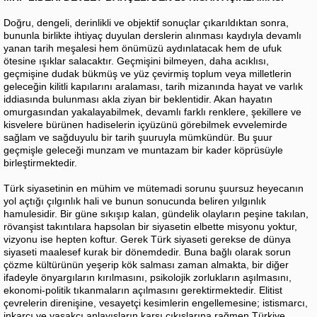
Doğru, dengeli, derinlikli ve objektif sonuçlar çıkarıldıktan sonra,
bununla birlikte ihtiyaç duyulan derslerin alınması kaydıyla devamlı
yanan tarih meşalesi hem önümüzü aydınlatacak hem de ufuk
ötesine ışıklar salacaktır. Geçmişini bilmeyen, daha acıklısı,
geçmişine dudak bükmüş ve yüz çevirmiş toplum veya milletlerin
geleceğin kilitli kapılarını aralaması, tarih mizanında hayat ve varlık
iddiasında bulunması akla ziyan bir beklentidir. Akan hayatın
omurgasından yakalayabilmek, devamlı farklı renklere, şekillere ve
kisvelere bürünen hadiselerin içyüzünü görebilmek evvelemirde
sağlam ve sağduyulu bir tarih şuuruyla mümkündür. Bu şuur
geçmişle geleceği munzam ve muntazam bir kader köprüsüyle
birleştirmektedir.
Türk siyasetinin en mühim ve mütemadi sorunu şuursuz heyecanın
yol açtığı çılgınlık hali ve bunun sonucunda beliren yılgınlık
hamulesidir. Bir güne sıkışıp kalan, gündelik olayların peşine takılan,
rövanşist takıntılara hapsolan bir siyasetin elbette misyonu yoktur,
vizyonu ise hepten koftur. Gerek Türk siyaseti gerekse de dünya
siyaseti maalesef kurak bir dönemdedir. Buna bağlı olarak sorun
çözme kültürünün yeşerip kök salması zaman almakta, bir diğer
ifadeyle önyargıların kırılmasını, psikolojik zorlukların aşılmasını,
ekonomi-politik tıkanmaların açılmasını gerektirmektedir. Elitist
çevrelerin direnişine, vesayetçi kesimlerin engellemesine; istismarcı,
inkarcı ve yasakçı anlayışların karşı çıkışlarına rağmen Türkiye