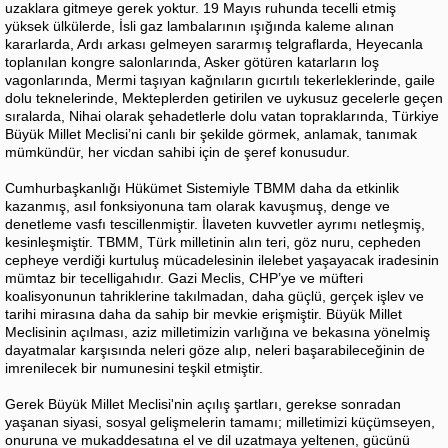
uzaklara gitmeye gerek yoktur. 19 Mayıs ruhunda tecelli etmiş
yüksek ülkülerde, İsli gaz lambalarının ışığında kaleme alınan
kararlarda, Ardı arkası gelmeyen sararmış telgraflarda, Heyecanla
toplanılan kongre salonlarında, Asker götüren katarların loş
vagonlarında, Mermi taşıyan kağnıların gıcırtılı tekerleklerinde, gaile
dolu teknelerinde, Mekteplerden getirilen ve uykusuz gecelerle geçen
sıralarda, Nihai olarak şehadetlerle dolu vatan topraklarında, Türkiye
Büyük Millet Meclisi’ni canlı bir şekilde görmek, anlamak, tanımak
mümkündür, her vicdan sahibi için de şeref konusudur.
Cumhurbaşkanlığı Hükümet Sistemiyle TBMM daha da etkinlik
kazanmış, asıl fonksiyonuna tam olarak kavuşmuş, denge ve
denetleme vasfı tescillenmiştir. İlaveten kuvvetler ayrımı netleşmiş,
kesinleşmiştir. TBMM, Türk milletinin alın teri, göz nuru, cepheden
cepheye verdiği kurtuluş mücadelesinin ilelebet yaşayacak iradesinin
mümtaz bir tecelligahıdır. Gazi Meclis, CHP’ye ve müfteri
koalisyonunun tahriklerine takılmadan, daha güçlü, gerçek işlev ve
tarihi mirasına daha da sahip bir mevkie erişmiştir. Büyük Millet
Meclisinin açılması, aziz milletimizin varlığına ve bekasına yönelmiş
dayatmalar karşısında neleri göze alıp, neleri başarabileceğinin de
imrenilecek bir numunesini teşkil etmiştir.
Gerek Büyük Millet Meclisi'nin açılış şartları, gerekse sonradan
yaşanan siyasi, sosyal gelişmelerin tamamı; milletimizi küçümseyen,
onuruna ve mukaddesatına el ve dil uzatmaya yeltenen, gücünü