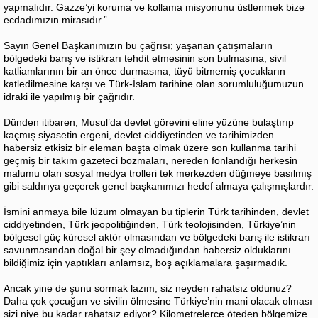
yapmalıdır. Gazze’yi koruma ve kollama misyonunu üstlenmek bize
ecdadımızın mirasıdır.”
Sayın Genel Başkanımızın bu çağrısı; yaşanan çatışmaların
bölgedeki barış ve istikrarı tehdit etmesinin son bulmasına, sivil
katliamlarının bir an önce durmasına, tüyü bitmemiş çocukların
katledilmesine karşı ve Türk-İslam tarihine olan sorumluluğumuzun
idraki ile yapılmış bir çağrıdır.
Dünden itibaren; Musul’da devlet görevini eline yüzüne bulaştırıp
kaçmış siyasetin ergeni, devlet ciddiyetinden ve tarihimizden
habersiz etkisiz bir eleman başta olmak üzere son kullanma tarihi
geçmiş bir takım gazeteci bozmaları, nereden fonlandığı herkesin
malumu olan sosyal medya trolleri tek merkezden düğmeye basılmış
gibi saldırıya geçerek genel başkanımızı hedef almaya çalışmışlardır.
İsmini anmaya bile lüzum olmayan bu tiplerin Türk tarihinden, devlet
ciddiyetinden, Türk jeopolitiğinden, Türk teolojisinden, Türkiye’nin
bölgesel güç küresel aktör olmasından ve bölgedeki barış ile istikrarı
savunmasından doğal bir şey olmadığından habersiz olduklarını
bildiğimiz için yaptıkları anlamsız, boş açıklamalara şaşırmadık.
Ancak yine de şunu sormak lazım; siz neyden rahatsız oldunuz?
Daha çok çocuğun ve sivilin ölmesine Türkiye’nin mani olacak olması
sizi niye bu kadar rahatsız ediyor? Kilometrelerce öteden bölgemize