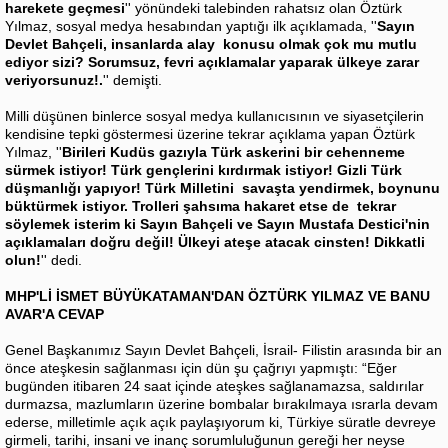
harekete geçmesi
'' yönündeki talebinden rahatsız olan Öztürk
Yılmaz, sosyal medya hesabından yaptığı ilk açıklamada, ''
Sayın
Devlet Bahçeli, insanlarda alay konusu olmak çok mu mutlu
ediyor sizi? Sorumsuz, fevri açıklamalar yaparak ülkeye zarar
veriyorsunuz!.
'' demişti.
Milli düşünen binlerce sosyal medya kullanıcısının ve siyasetçilerin
kendisine tepki göstermesi üzerine tekrar açıklama yapan Öztürk
Yılmaz, ''
Birileri Kudüs gazıyla Türk askerini bir cehenneme
sürmek istiyor! Türk gençlerini kırdırmak istiyor! Gizli Türk
düşmanlığı yapıyor! Türk Milletini savaşta yendirmek, boynunu
büktürmek istiyor. Trolleri şahsıma hakaret etse de tekrar
söylemek isterim ki Sayın Bahçeli ve Sayın Mustafa Destici'nin
açıklamaları doğru değil! Ülkeyi ateşe atacak cinsten! Dikkatli
olun!
'' dedi.
MHP'Lİ İSMET BÜYÜKATAMAN'DAN ÖZTÜRK YILMAZ VE BANU
AVAR'A CEVAP
Genel Başkanımız Sayın Devlet Bahçeli, İsrail- Filistin arasında bir an
önce ateşkesin sağlanması için dün şu çağrıyı yapmıştı: “Eğer
bugünden itibaren 24 saat içinde ateşkes sağlanamazsa, saldırılar
durmazsa, mazlumların üzerine bombalar bırakılmaya ısrarla devam
ederse, milletimle açık açık paylaşıyorum ki, Türkiye süratle devreye
girmeli, tarihi, insani ve inanç sorumluluğunun gereği her neyse