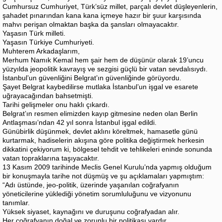
Cumhursuz Cumhuriyet, Türk’süz millet, parçalı devlet düşleyenlerin,
şahadet pınarından kana kana içmeye hazır bir şuur karşısında
mahvı perişan olmaktan başka da şansları olmayacaktır.
Yaşasın Türk milleti.
Yaşasın Türkiye Cumhuriyeti.
Muhterem Arkadaşlarım,
Merhum Namık Kemal hem şair hem de düşünür olarak 19’uncu
yüzyılda jeopolitik kavrayış ve sezgisi güçlü bir vatan sevdalısıydı.
İstanbul’un güvenliğini Belgrat’ın güvenliğinde görüyordu.
Şayet Belgrat kaybedilirse mutlaka İstanbul’un işgal ve esarete
uğrayacağından bahsetmişti.
Tarihi gelişmeler onu haklı çıkardı.
Belgrat’ın resmen elimizden kayıp gitmesine neden olan Berlin
Antlaşması’ndan 42 yıl sonra İstanbul işgal edildi.
Günübirlik düşünmek, devlet aklını köreltmek, hamasetle günü
kurtarmak, hadiselerin akışına göre politika değiştirmek herkesin
dikkatini çekiyorum ki, bölgesel tehdit ve tehlikeleri eninde sonunda
vatan topraklarına taşıyacaktır.
13 Kasım 2009 tarihinde Meclis Genel Kurulu’nda yapmış olduğum
bir konuşmayla tarihe not düşmüş ve şu açıklamaları yapmıştım:
“Adı üstünde, jeo-politik, üzerinde yaşanılan coğrafyanın
yöneticilerine yüklediği yönetim sorumluluğunu ve vizyonunu
tanımlar.
Yüksek siyaset, kaynağını ve duruşunu coğrafyadan alır.
Her coğrafyanın doğal ve zorunlu bir politikası vardır.