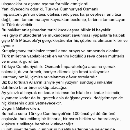
ulaşacaklarını aşama aşama formüle etmişlerdi.
Yani diyeceğim odur ki, Türkiye Cumhuriyeti Osmanlı
İmparatorluğu’nun ötesi, ötekisi, reddiyesi, karşı cephesi, anti tezi
değil, tamı tamamına aynı kaynaktan beslenip, birbirini tamamlayan
iki Türk devletidir.
Bu hakikat anlaşılmadan tarihi kucaklaşma biliniz ki hayaldir.
Fes giyip mukadderat ve mukaddesat savunması yapanlarla kalpak
giyip Milli Mücadele’yi gerçekleştirenler hiç şüpheniz olmasın ki bir ve
aynıdır.
Kutuplaşmayı tarihimize teşmil etme arayış ve amacında olanlar,
Türk milletine yapılabilecek en vahim kötülüğü reva gören muhteris
ve münafık güruhtur.
Türkiye Cumhuriyeti ile Osmanlı İmparatorluğu arasına çomak
sokmak, duvar örmek, bariyer dikmek için fırsat kollayanlar
unutmayınız ki, içimize yuvalanmış gâvur tortularıdır.
Biz bu tortuları Allah’ın izniyle yeni yüzyılın sunduğu imkanlar
dahilinde birer birer söküp atacağız.
Ay yıldızlı al bayrak ne kadar bizimse üç hilal de o kadar bizimdir,
kıyamete kadar da bu gerçek asla değişmeyecek, değiştirmeye de
hiç kimsenin gücü yetmeyecektir.
Değerli Milletvekilleri,
Bu hafta sonu Türkiye Cumhuriyeti’nin 100’üncü yıl dönümünü
coşkuyla, hak edilmiş bir iftiharla, bir asrın birikim ve hatıralarıyla,
kuşkusuz milletçe beraber kutlayacağız.
Cumhuriyet demek, cumhurun bizatihi kaderine ve geleceğine