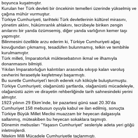
boyunca kuşatmıştır.
Kurulan her Türk devleti bir öncekinin temelleri üzerinde yükselmiş ve
çağına mühür vurmuştur.
Türkiye Cumhuriyeti, tarihteki Türk devletlerinin kültürel mirasını,
yönetim aklını, hükümranlık ahlakını, tecrübeyle biriken zengin
anılarını bir yanda özümsemiş, diğer yanda varlığının kemer taşı
yapmıştır.
Bilinmesini özellikle arzu ederim ki, Türkiye Cumhuriyeti ağaç
kovuğundan çıkmamış, tesadüfen bulunmamış, telkin ve tembihle
kurulmamıştır.
Türk milleti, İmparatorluk müktesebatının ikmal ve ilhamıyla
donanmasını bilmişti.
Yıkılan İmparatorluğun kalıntıları arasında sıkışıp kalan varoluş
cevherini ferasetiyle keşfetmeyi başarmıştı.
Bu suretle Cumhuriyet’i tercih ederek ruh köküyle buluşturmuştu.
Türkiye Cumhuriyeti; olağanüstü şartlarda, olağanüstü mücadeleyle,
olağanüstü azim ve dirayetin rehberliğinde tarih sahnesindeki yerini
almıştır.
1923 yılının 29 Ekim’inde, bir pazartesi günü saat 20.30’da
Cumhuriyet 158 mebusun oyuyla kabul ve ilan edilmiş, sonuçta
Türkiye Büyük Millet Meclisi muazzam bir heyecan dalgasıyla
sallanmış, müteakiben bu heyecan sokaklara taşmıştı.
Dönemin mebusları “Yaşasın Cumhuriyet” sesleriyle adeta yeri göğü
inletmişlerdi.
Nitekim Milli Mücadele Cumhuriyetle taçlanmıştı.