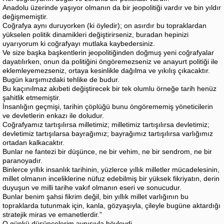
Anadolu üzerinde yaşıyor olmanın da bir jeopolitiği vardır ve bin yıldır
değişmemiştir.
Coğrafya aynı duruyorken (ki öyledir); on asırdır bu topraklardan
yükselen politik dinamikleri değiştirirseniz, buradan hepinizi
uyarıyorum ki coğrafyayı mutlaka kaybedersiniz.
Ve size başka başkentlerin jeopolitiğinden doğmuş yeni coğrafyalar
dayatılırken, onun da politiğini öngöremezseniz ve anayurt politiği ile
eklemleyemezseniz, ortaya kesinlikle dağılma ve yıkılış çıkacaktır.
Bugün karşımızdaki tehlike de budur.
Bu kaçınılmaz akıbeti değiştirecek bir tek olumlu örneğe tarih henüz
şahitlik etmemiştir.
İnsanlığın geçmişi, tarihin çöplüğü bunu öngörememiş yöneticilerin
ve devletlerin enkazı ile doludur.
Coğrafyamız tartışılırsa milletimiz; milletimiz tartışılırsa devletimiz;
devletimiz tartışılarsa bayrağımız; bayrağımız tartışılırsa varlığımız
ortadan kalkacaktır.
Bunlar ne fantezi bir düşünce, ne bir vehim, ne bir sendrom, ne bir
paranoyadır.
Binlerce yıllık insanlık tarihinin, yüzlerce yıllık milletler mücadelesinin,
millet olmanın inceliklerine nüfuz edebilmiş bir yüksek fikriyatın, derin
duyuşun ve milli tarihe vakıf olmanın eseri ve sonucudur.
Bunlar benim şahsi fikrim değil, bin yıllık millet varlığının bu
topraklarda tutunmak için, kanla, gözyaşıyla, çileyle bugüne aktardığı
stratejik miras ve emanetlerdir.”
O günkü düşüncelerim aynısıyla böyleydi.