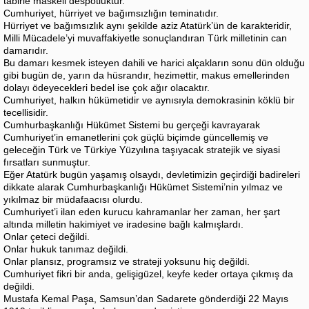
tabirle maskeli despotluktur.
Cumhuriyet, hürriyet ve bağımsızlığın teminatıdır.
Hürriyet ve bağımsızlık aynı şekilde aziz Atatürk’ün de karakteridir,
Milli Mücadele’yi muvaffakiyetle sonuçlandıran Türk milletinin can
damarıdır.
Bu damarı kesmek isteyen dahili ve harici alçakların sonu dün olduğu
gibi bugün de, yarın da hüsrandır, hezimettir, makus emellerinden
dolayı ödeyecekleri bedel ise çok ağır olacaktır.
Cumhuriyet, halkın hükümetidir ve aynısıyla demokrasinin köklü bir
tecellisidir.
Cumhurbaşkanlığı Hükümet Sistemi bu gerçeği kavrayarak
Cumhuriyet’in emanetlerini çok güçlü biçimde güncellemiş ve
geleceğin Türk ve Türkiye Yüzyılına taşıyacak stratejik ve siyasi
fırsatları sunmuştur.
Eğer Atatürk bugün yaşamış olsaydı, devletimizin geçirdiği badireleri
dikkate alarak Cumhurbaşkanlığı Hükümet Sistemi’nin yılmaz ve
yıkılmaz bir müdafaacısı olurdu.
Cumhuriyet’i ilan eden kurucu kahramanlar her zaman, her şart
altında milletin hakimiyet ve iradesine bağlı kalmışlardı.
Onlar çeteci değildi.
Onlar hukuk tanımaz değildi.
Onlar plansız, programsız ve strateji yoksunu hiç değildi.
Cumhuriyet fikri bir anda, gelişigüzel, keyfe keder ortaya çıkmış da
değildi.
Mustafa Kemal Paşa, Samsun’dan Sadarete gönderdiği 22 Mayıs