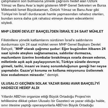
çatışmaların son bulmasına yönelik çağrısını hedef alan Öztürk
Yılmaz ve Banu Avar’a tepki gösteren MHP Genel Sekreteri ve Bursa
Milletvekili İsmet Büyükataman, Öztürk Yılmaz ve Banu Avar gibi
Türkiye’nin İsrail’i durduracak hamle yapmasından rahatsız olanları,
bundan sonra daha çok rahatsız etmeye devam edeceklerini
söyledi.
MHP LİDERİ DEVLET BAHÇELİ'DEN İSRAİL'E 24 SAAT MÜHLET
Filistinlilere yönelik katliamlarını sürdüren İsrail'e saldırılarını
durdurması için 24 saat mühlet veren MHP Genel Başkanı Devlet
Bahçeli, ''
MHP olarak çağrımız şudur: Eğer bugünden itibaren 24
saat içinde ateşkes sağlanamazsa, saldırılar durmazsa,
mazlumların üzerine bombalar bırakılmaya ısrarla devam ederse,
milletimle açık açık paylaşıyorum ki, Türkiye süratle devreye
girmeli, tarihi, insani ve inanç sorumluluğunun gereği her neyse
yapmalıdır. Gazze’yi koruma ve kollama misyonunu üstlenmek
bize ecdadımızın mirasıdır
.'' demişti.
ULUSALCI GEÇİNEN SOLAK YAZAR BANU AVAR BAHÇELİ'Yİ
HADSİZCE HEDEF ALDI
Yıllardır ABD'nin organize ettiği Büyük Ortadoğu Projesi'nin
tehlikesine dikkat çeken Ulusalcı bir Gazeteci ve yazar olduğu halde,
sınır ötesine yaptığı operasyonlarla ABD'nin Büyük Ortadoğu