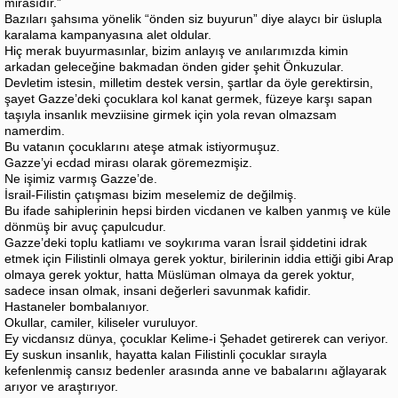
mirasıdır.”
Bazıları şahsıma yönelik “önden siz buyurun” diye alaycı bir üslupla
karalama kampanyasına alet oldular.
Hiç merak buyurmasınlar, bizim anlayış ve anılarımızda kimin
arkadan geleceğine bakmadan önden gider şehit Önkuzular.
Devletim istesin, milletim destek versin, şartlar da öyle gerektirsin,
şayet Gazze’deki çocuklara kol kanat germek, füzeye karşı sapan
taşıyla insanlık mevziisine girmek için yola revan olmazsam
namerdim.
Bu vatanın çocuklarını ateşe atmak istiyormuşuz.
Gazze’yi ecdad mirası olarak göremezmişiz.
Ne işimiz varmış Gazze’de.
İsrail-Filistin çatışması bizim meselemiz de değilmiş.
Bu ifade sahiplerinin hepsi birden vicdanen ve kalben yanmış ve küle
dönmüş bir avuç çapulcudur.
Gazze’deki toplu katliamı ve soykırıma varan İsrail şiddetini idrak
etmek için Filistinli olmaya gerek yoktur, birilerinin iddia ettiği gibi Arap
olmaya gerek yoktur, hatta Müslüman olmaya da gerek yoktur,
sadece insan olmak, insani değerleri savunmak kafidir.
Hastaneler bombalanıyor.
Okullar, camiler, kiliseler vuruluyor.
Ey vicdansız dünya, çocuklar Kelime-i Şehadet getirerek can veriyor.
Ey suskun insanlık, hayatta kalan Filistinli çocuklar sırayla
kefenlenmiş cansız bedenler arasında anne ve babalarını ağlayarak
arıyor ve araştırıyor.