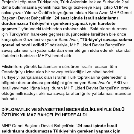
Projesi'ni çöp atan Türkiye’nin, Türk Askerinin Irak ve Suriye'de 2 yıl
daha bulunmasına yönelik hazırladığı tezkereye karşı çıkıp CHP ve
solcu yazar Yılmaz Özdil'in kuyruğuna takılan Banu Avar, MHP Genel
Başkanı Devlet Bahçeli'nin ''
24 saat içinde İsrail saldırılarını
durdurmazsa Türkiye'nin gerekeni yapmak için harekete
geçmesi
'' yönündeki talebinden rahatsız oldu. Saldırıların durması
için Türkiye'nin harekete geçmesi düşüncesine İsrail'den bile önce
karşı çıkan Gazeteci ve yazar Banu Avar, ''
Türkiye’yi savaşa sokma
görevi mi tevdi edildi?
'' sözleriyle, MHP Lideri Devlet Bahçeli'nin
savaş çıkması için yabancılardan emir aldığını iddia ederek, skandal
ifadelerle hadsizce MHP'yi hedef aldı.
Filistinlilere yönelik katliamlarını sürdüren İsrail'in esasen tüm
Ortadoğu'yu içine alan bir savaşı tetiklediğini ve nihai hedefi
Türkiye’yi parçalamak olan İsrail'in Türk topraklarına gelemeden o
bölgede durdurulması gerektiğini göremeyen Banu Avar'ın, ABD ve
İsrail yayılmacılığına karşı duran MHP Lideri Devlet Bahçeli'nin ortak
olduğu milli iradeyi, aklınca savaş taraftarlığı ile yaftalaması manidiar
bulundu.
DİPLOMATLIK VE SİYASETTEKİ BECERSİZLİKLERİYLE ÜNLÜ
ÖZTÜRK YILMAZ BAHÇELİ'Yİ HEDEF ALDI
MHP Genel Başkanı Devlet Bahçeli'nin ''
24 saat içinde İsrail
saldırılarını durdurmazsa Türkiye'nin gerekeni yapmak için