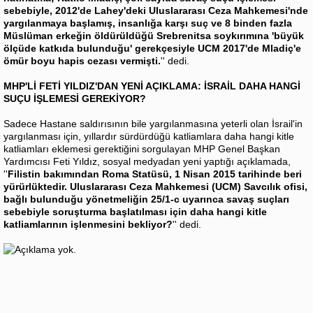
sebebiyle, 2012'de Lahey'deki Uluslararası Ceza Mahkemesi'nde
yargılanmaya başlamış, insanlığa karşı suç ve 8 binden fazla
Müslüman erkeğin öldürüldüğü Srebrenitsa soykırımına 'büyük
ölçüde katkıda bulunduğu' gerekçesiyle UCM 2017'de Mladiç'e
ömür boyu hapis cezası vermişti.
'' dedi.
MHP'Lİ FETİ YILDIZ'DAN YENİ AÇIKLAMA: İSRAİL DAHA HANGİ
SUÇU İŞLEMESİ GEREKİYOR?
Sadece Hastane saldırısının bile yargılanmasına yeterli olan İsrail'in
yargılanması için, yıllardır sürdürdüğü katliamlara daha hangi kitle
katliamları eklemesi gerektiğini sorgulayan MHP Genel Başkan
Yardımcısı Feti Yıldız, sosyal medyadan yeni yaptığı açıklamada,
''
Filistin bakımından Roma Statüsü, 1 Nisan 2015 tarihinde beri
yürürlüktedir. Uluslararası Ceza Mahkemesi (UCM) Savcılık ofisi,
bağlı bulunduğu yönetmeliğin 25/1-c uyarınca savaş suçları
sebebiyle soruşturma başlatılması için daha hangi kitle
katliamlarının işlenmesini bekliyor?
'' dedi.