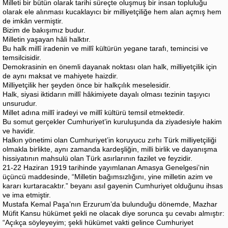
Milleti bir bütün olarak tarihi süreçte oluşmuş bir insan topluluğu
olarak ele alınması kucaklayıcı bir milliyetçiliğe hem alan açmış hem
de imkân vermiştir.
Bizim de bakışımız budur.
Milletin yaşayan hâli halktır.
Bu halk millî iradenin ve millî kültürün yegane tarafı, temincisi ve
temsilcisidir.
Demokrasinin en önemli dayanak noktası olan halk, milliyetçilik için
de aynı maksat ve mahiyete haizdir.
Milliyetçilik her şeyden önce bir halkçılık meselesidir.
Halk, siyasi iktidarın millî hâkimiyete dayalı olması tezinin taşıyıcı
unsurudur.
Millet adına millî iradeyi ve millî kültürü temsil etmektedir.
Bu somut gerçekler Cumhuriyet’in kuruluşunda da ziyadesiyle hakim
ve havidir.
Halkın yönetimi olan Cumhuriyet’in koruyucu zırhı Türk milliyetçiliği
olmakla birlikte, aynı zamanda kardeşliğin, milli birlik ve dayanışma
hissiyatının mahsulü olan Türk asırlarının fazilet ve feyzidir.
21-22 Haziran 1919 tarihinde yayımlanan Amasya Genelgesi’nin
üçüncü maddesinde, “Milletin bağımsızlığını, yine milletin azim ve
kararı kurtaracaktır.” beyanı asıl gayenin Cumhuriyet olduğunu ihsas
ve ima etmiştir.
Mustafa Kemal Paşa’nın Erzurum’da bulunduğu dönemde, Mazhar
Müfit Kansu hükümet şekli ne olacak diye sorunca şu cevabı almıştır:
“Açıkça söyleyeyim; şekli hükümet vakti gelince Cumhuriyet