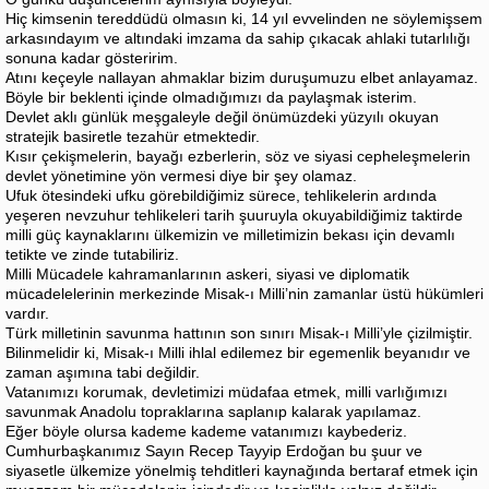
Hiç kimsenin tereddüdü olmasın ki, 14 yıl evvelinden ne söylemişsem
arkasındayım ve altındaki imzama da sahip çıkacak ahlaki tutarlılığı
sonuna kadar gösteririm.
Atını keçeyle nallayan ahmaklar bizim duruşumuzu elbet anlayamaz.
Böyle bir beklenti içinde olmadığımızı da paylaşmak isterim.
Devlet aklı günlük meşgaleyle değil önümüzdeki yüzyılı okuyan
stratejik basiretle tezahür etmektedir.
Kısır çekişmelerin, bayağı ezberlerin, söz ve siyasi cepheleşmelerin
devlet yönetimine yön vermesi diye bir şey olamaz.
Ufuk ötesindeki ufku görebildiğimiz sürece, tehlikelerin ardında
yeşeren nevzuhur tehlikeleri tarih şuuruyla okuyabildiğimiz taktirde
milli güç kaynaklarını ülkemizin ve milletimizin bekası için devamlı
tetikte ve zinde tutabiliriz.
Milli Mücadele kahramanlarının askeri, siyasi ve diplomatik
mücadelelerinin merkezinde Misak-ı Milli’nin zamanlar üstü hükümleri
vardır.
Türk milletinin savunma hattının son sınırı Misak-ı Milli’yle çizilmiştir.
Bilinmelidir ki, Misak-ı Milli ihlal edilemez bir egemenlik beyanıdır ve
zaman aşımına tabi değildir.
Vatanımızı korumak, devletimizi müdafaa etmek, milli varlığımızı
savunmak Anadolu topraklarına saplanıp kalarak yapılamaz.
Eğer böyle olursa kademe kademe vatanımızı kaybederiz.
Cumhurbaşkanımız Sayın Recep Tayyip Erdoğan bu şuur ve
siyasetle ülkemize yönelmiş tehditleri kaynağında bertaraf etmek için