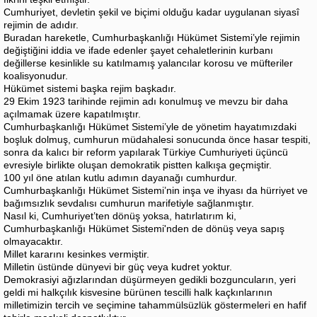
Cumhuriyet, devletin şekil ve biçimi olduğu kadar uygulanan siyasî
rejimin de adıdır.
Buradan hareketle, Cumhurbaşkanlığı Hükümet Sistemi’yle rejimin
değiştiğini iddia ve ifade edenler şayet cehaletlerinin kurbanı
değillerse kesinlikle su katılmamış yalancılar korosu ve müfteriler
koalisyonudur.
Hükümet sistemi başka rejim başkadır.
29 Ekim 1923 tarihinde rejimin adı konulmuş ve mevzu bir daha
açılmamak üzere kapatılmıştır.
Cumhurbaşkanlığı Hükümet Sistemi’yle de yönetim hayatımızdaki
boşluk dolmuş, cumhurun müdahalesi sonucunda önce hasar tespiti,
sonra da kalıcı bir reform yapılarak Türkiye Cumhuriyeti üçüncü
evresiyle birlikte oluşan demokratik pistten kalkışa geçmiştir.
100 yıl öne atılan kutlu adımın dayanağı cumhurdur.
Cumhurbaşkanlığı Hükümet Sistemi’nin inşa ve ihyası da hürriyet ve
bağımsızlık sevdalısı cumhurun marifetiyle sağlanmıştır.
Nasıl ki, Cumhuriyet’ten dönüş yoksa, hatırlatırım ki,
Cumhurbaşkanlığı Hükümet Sistemi'nden de dönüş veya sapış
olmayacaktır.
Millet kararını kesinkes vermiştir.
Milletin üstünde dünyevi bir güç veya kudret yoktur.
Demokrasiyi ağızlarından düşürmeyen gedikli bozguncuların, yeri
geldi mi halkçılık kisvesine bürünen tescilli halk kaçkınlarının
milletimizin tercih ve seçimine tahammülsüzlük göstermeleri en hafif