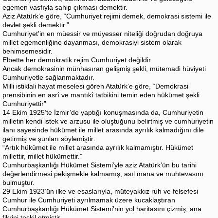
egemen vasfıyla sahip çıkması demektir.
Aziz Atatürk’e göre, “Cumhuriyet rejimi demek, demokrasi sistemi ile
devlet şekli demektir.”
Cumhuriyet’in en müessir ve müyesser niteliği doğrudan doğruya
millet egemenliğine dayanması, demokrasiyi sistem olarak
benimsemesidir.
Elbette her demokratik rejim Cumhuriyet değildir.
Ancak demokrasinin münhasıran gelişmiş şekli, mütemadi hüviyeti
Cumhuriyetle sağlanmaktadır.
Milli istiklali hayat meselesi gören Atatürk’e göre, “Demokrasi
prensibinin en asrî ve mantıkî tatbikini temin eden hükümet şekli
Cumhuriyettir”
14 Ekim 1925’te İzmir’de yaptığı konuşmasında da, Cumhuriyetin
milletin kendi istek ve arzusu ile oluştuğunu belirtmiş ve cumhuriyetin
ilanı sayesinde hükümet ile millet arasında ayrılık kalmadığını dile
getirmiş ve şunları söylemiştir:
“Artık hükümet ile millet arasında ayrılık kalmamıştır. Hükümet
millettir, millet hükümettir.”
Cumhurbaşkanlığı Hükümet Sistemi’yle aziz Atatürk’ün bu tarihi
değerlendirmesi pekişmekle kalmamış, asıl mana ve muhtevasını
bulmuştur.
29 Ekim 1923’ün ilke ve esaslarıyla, müteyakkız ruh ve felsefesi
Cumhur ile Cumhuriyeti ayrılmamak üzere kucaklaştıran
Cumhurbaşkanlığı Hükümet Sistemi’nin yol haritasını çizmiş, ana
fikrini teşkil etmiştir.