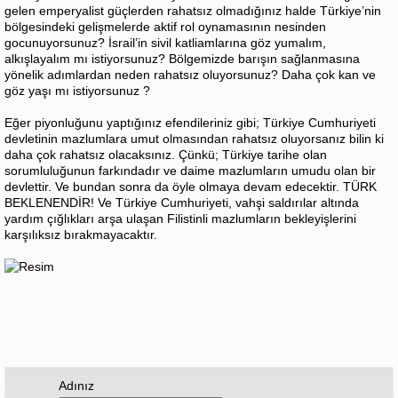
gelen emperyalist güçlerden rahatsız olmadığınız halde Türkiye’nin
bölgesindeki gelişmelerde aktif rol oynamasının nesinden
gocunuyorsunuz? İsrail’in sivil katliamlarına göz yumalım,
alkışlayalım mı istiyorsunuz? Bölgemizde barışın sağlanmasına
yönelik adımlardan neden rahatsız oluyorsunuz? Daha çok kan ve
göz yaşı mı istiyorsunuz ?
Eğer piyonluğunu yaptığınız efendileriniz gibi; Türkiye Cumhuriyeti
devletinin mazlumlara umut olmasından rahatsız oluyorsanız bilin ki
daha çok rahatsız olacaksınız. Çünkü; Türkiye tarihe olan
sorumluluğunun farkındadır ve daime mazlumların umudu olan bir
devlettir. Ve bundan sonra da öyle olmaya devam edecektir. TÜRK
BEKLENENDİR! Ve Türkiye Cumhuriyeti, vahşi saldırılar altında
yardım çığlıkları arşa ulaşan Filistinli mazlumların bekleyişlerini
karşılıksız bırakmayacaktır.
Adınız