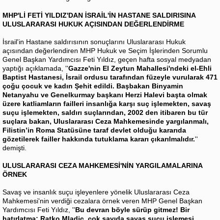
MHP'Lİ FETİ YILDIZ'DAN İSRAİL'İN HASTANE SALDIRISINA
ULUSLARARASI HUKUK AÇISINDAN DEĞERLENDİRME
İsrail'in Hastane saldırısının sonuçlarını Uluslararası Hukuk
açısından değerlendiren MHP Hukuk ve Seçim İşlerinden Sorumlu
Genel Başkan Yardımcısı Feti Yıldız, geçen hafta sosyal medyadan
yaptığı açıklamada, ''
Gazze'nin El Zeytun Mahallesi'ndeki el-Ehli
Baptist Hastanesi, İsrail ordusu tarafından füzeyle vurularak 471
çoğu çocuk ve kadın Şehit edildi. Başbakan Binyamin
Netanyahu ve Genelkurmay başkanı Herzi Halevi başta olmak
üzere katliamların failleri insanlığa karşı suç işlemekten, savaş
suçu işlemekten, saldırı suçlarından, 2002 den itibaren bu tür
suçlara bakan, Uluslararası Ceza Mahkemesinde yargılanmalı,
Filistin’in Roma Statüsüne taraf devlet olduğu kararıda
gözetilerek failler hakkında tutuklama kararı çıkarılmalıdır.
''
demişti.
ULUSLARARASI CEZA MAHKEMESİ'NİN YARGILAMALARINA
ÖRNEK
Savaş ve insanlık suçu işleyenlere yönelik Uluslararası Ceza
Mahkemesi'nin verdiği cezalara örnek veren MHP Genel Başkan
Yardımcısı Feti Yıldız, ''
Bu devran böyle sürüp gitmez! Bir
hatırlatma; Ratko Mladiç, çok sayıda savaş suçu işlemesi