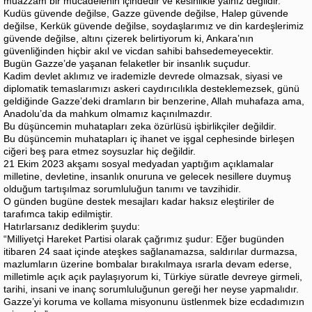
muazzam bir mücadelenin içindedir ve kesinlikle yalnız değildir.
Kudüs güvende değilse, Gazze güvende değilse, Halep güvende
değilse, Kerkük güvende değilse, soydaşlarımız ve din kardeşlerimiz
güvende değilse, altını çizerek belirtiyorum ki, Ankara’nın
güvenliğinden hiçbir akıl ve vicdan sahibi bahsedemeyecektir.
Bugün Gazze’de yaşanan felaketler bir insanlık suçudur.
Kadim devlet aklımız ve irademizle devrede olmazsak, siyasi ve
diplomatik temaslarımızı askeri caydırıcılıkla desteklemezsek, günü
geldiğinde Gazze’deki dramların bir benzerine, Allah muhafaza ama,
Anadolu’da da mahkum olmamız kaçınılmazdır.
Bu düşüncemin muhatapları zeka özürlüsü işbirlikçiler değildir.
Bu düşüncemin muhatapları iç ihanet ve işgal cephesinde birleşen
ciğeri beş para etmez soysuzlar hiç değildir.
21 Ekim 2023 akşamı sosyal medyadan yaptığım açıklamalar
milletine, devletine, insanlık onuruna ve gelecek nesillere duymuş
olduğum tartışılmaz sorumluluğun tanımı ve tavzihidir.
O günden bugüne destek mesajları kadar haksız eleştiriler de
tarafımca takip edilmiştir.
Hatırlarsanız dediklerim şuydu:
“Milliyetçi Hareket Partisi olarak çağrımız şudur: Eğer bugünden
itibaren 24 saat içinde ateşkes sağlanamazsa, saldırılar durmazsa,
mazlumların üzerine bombalar bırakılmaya ısrarla devam ederse,
milletimle açık açık paylaşıyorum ki, Türkiye süratle devreye girmeli,
tarihi, insani ve inanç sorumluluğunun gereği her neyse yapmalıdır.
Gazze’yi koruma ve kollama misyonunu üstlenmek bize ecdadımızın