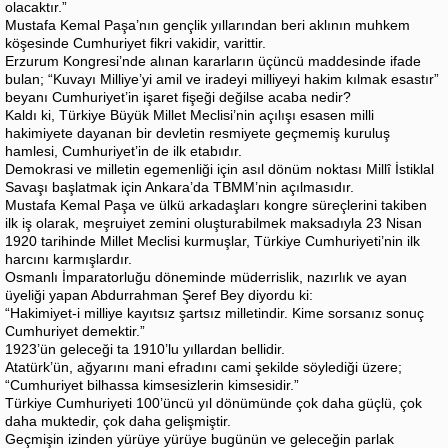
olacaktır.”
Mustafa Kemal Paşa’nın gençlik yıllarından beri aklının muhkem
köşesinde Cumhuriyet fikri vakidir, varittir.
Erzurum Kongresi’nde alınan kararların üçüncü maddesinde ifade
bulan; “Kuvayı Milliye’yi amil ve iradeyi milliyeyi hakim kılmak esastır”
beyanı Cumhuriyet’in işaret fişeği değilse acaba nedir?
Kaldı ki, Türkiye Büyük Millet Meclisi’nin açılışı esasen milli
hakimiyete dayanan bir devletin resmiyete geçmemiş kuruluş
hamlesi, Cumhuriyet’in de ilk etabıdır.
Demokrasi ve milletin egemenliği için asıl dönüm noktası Millî İstiklal
Savaşı başlatmak için Ankara’da TBMM’nin açılmasıdır.
Mustafa Kemal Paşa ve ülkü arkadaşları kongre süreçlerini takiben
ilk iş olarak, meşruiyet zemini oluşturabilmek maksadıyla 23 Nisan
1920 tarihinde Millet Meclisi kurmuşlar, Türkiye Cumhuriyeti’nin ilk
harcını karmışlardır.
Osmanlı İmparatorluğu döneminde müderrislik, nazırlık ve ayan
üyeliği yapan Abdurrahman Şeref Bey diyordu ki:
“Hakimiyet-i milliye kayıtsız şartsız milletindir. Kime sorsanız sonuç
Cumhuriyet demektir.”
1923’ün geleceği ta 1910’lu yıllardan bellidir.
Atatürk’ün, ağyarını mani efradını cami şekilde söylediği üzere;
“Cumhuriyet bilhassa kimsesizlerin kimsesidir.”
Türkiye Cumhuriyeti 100’üncü yıl dönümünde çok daha güçlü, çok
daha muktedir, çok daha gelişmiştir.
Geçmişin izinden yürüye yürüye bugünün ve geleceğin parlak