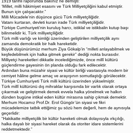
1919 tarihli raporunda bakınız ne demişti:
‘Millet, milli hâkimiyet esasını ve Türk Milliyetçiliğini kabul etmiştir.
Bunun için çalışacaktır.”
Milli Mücadele’nin düşünce gücü Türk milliyetçiliğidir.
Vatanı kurtaran, devleti kuran irade Türk milliyetçiliğidir.
Türkiye Cumhuriyeti’nin kuruluş harcı, istiklal ve istikbalin kutup başı
bilinmelidir ki, Türk milliyetçiliğidir.
Türk milli varlığı ve kimliği üzerinden geliştirilen milliyetçilik aynı
zamanda demokratik bir halk hareketidir.
Büyük düşünürümüz merhum Ziya Gökalp’in “milleti anlayabilmek ve
keşfedebilmek için halka gitmek gerekir” dediği nokta burasıdır.
Milliyetçi hareketleri dikkatle incelediğimizde, önce millî kültürü
güçlendirme gayesinin ön planda olduğu fark edilecektir.
Ardından buna müzahir siyasi ve kültür birliği vasıtasıyla modern bir
cemiyet hâline gelme amaç ve arayışının somutlaştığı görülecektir.
Türkiye Cumhuriyeti Türk milli kültürü üzerinden yükselmiştir.
Türk millî kültürünü dış mihraklar karşısında bir varlık olarak ortaya
çıkarmak ve geliştirmek demek evvela halka yönelmek ve halkın
dünden bugüne intikal eden kültür mirasına sahip çıkmak demektir.
Merhum Hocamız Prof.Dr. Erol Güngör’ün siyasi ve fikri
mücadelemize tatbik ettiğimiz şu sözü hem değerli, hem de aynısıyla
geçerlidir:
“Hakikatte milliyetçilik bir kültür hareketi olmak dolayısıyla ırkçılığı,
halka dayalı bir siyasi hareket olarak da otoriter idare sistemlerini
reddetmektedir.”