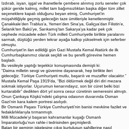
Izdırab, isyan, işgal ve ihanetlerle çembere alınmış zorlu seneler çok
şükür geride kalmış, millet tam bağımsızlıktan başka diğer tüm zillet
seçeneklere kapalı olduğunu beyan etmiş, Cumhuriyet’in
müşahitliğiyle geçmiş geleceğin taze ümitleriyle kenetlenmiştir.
Çanakkale’den Trablus’a, Yemen’den Sina’ya, Galiçya’dan Filistin’e,
Selanik’ten Bakü’ye, Sarıkamış’tan Sakarya’ya kadar pek çok
cephede mücadele eden Türk milleti Cumhuriyetle birlikte yaralarını
sarmak, düştüğü yerden tekrar ayağa kalkıp yükselmek için seferber
olmuştu.
Cumhuriyet’in ilan edildiği gün Gazi Mustafa Kemal Atatürk de ilk
Cumhurbaşkanımız olarak seçildi ve bu şerefli görevine hemen
başladı.
Bu vesileyle yaptığı teşekkür konuşmasında demişti ki:
“Daima milletin sevgi ve güvenine dayanarak, hep birlikte ileri
gideceğiz. Türkiye Cumhuriyeti mutlu, başarılı ve muzaffer olacaktır.”
Mustafa Kemal Paşa 1919’da, “Bizi öldürmek değil diri diri mezara
sokmak istiyorlar. Uçurumun kenarındayız, son bir cüret belki bizi
kurtarabilir” dedikten dört yıl sonra cesur cüretinin semeresini almıştı.
Onun Çankaya Köşkü’ndeki çalışma odasının duvarında Osman
Gazi’nin kara kalem portresi asılıydı.
Bir Osmanlı Paşası Türkiye Cumhuriyeti’nin banisi mevkiine fazilet ve
fedakârlıklarıyla tırmanmıştı.
Milli Mücadele’yi başaran kahramanlar kuşağı Osmanlı
İmparatorluğu’nun rahle-i tedrisinden geçmişlerdi.
Batan bir geminin iskelesine çıkıp kurtuluşun sahillerine nasıl