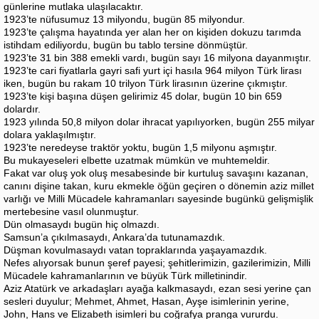
günlerine mutlaka ulaşılacaktır.
1923’te nüfusumuz 13 milyondu, bugün 85 milyondur.
1923’te çalışma hayatında yer alan her on kişiden dokuzu tarımda
istihdam ediliyordu, bugün bu tablo tersine dönmüştür.
1923’te 31 bin 388 emekli vardı, bugün sayı 16 milyona dayanmıştır.
1923’te cari fiyatlarla gayri safi yurt içi hasıla 964 milyon Türk lirası
iken, bugün bu rakam 10 trilyon Türk lirasının üzerine çıkmıştır.
1923’te kişi başına düşen gelirimiz 45 dolar, bugün 10 bin 659
dolardır.
1923 yılında 50,8 milyon dolar ihracat yapılıyorken, bugün 255 milyar
dolara yaklaşılmıştır.
1923’te neredeyse traktör yoktu, bugün 1,5 milyonu aşmıştır.
Bu mukayeseleri elbette uzatmak mümkün ve muhtemeldir.
Fakat var oluş yok oluş mesabesinde bir kurtuluş savaşını kazanan,
canını dişine takan, kuru ekmekle öğün geçiren o dönemin aziz millet
varlığı ve Milli Mücadele kahramanları sayesinde bugünkü gelişmişlik
mertebesine vasıl olunmuştur.
Dün olmasaydı bugün hiç olmazdı.
Samsun’a çıkılmasaydı, Ankara’da tutunamazdık.
Düşman kovulmasaydı vatan topraklarında yaşayamazdık.
Nefes alıyorsak bunun şeref payesi; şehitlerimizin, gazilerimizin, Milli
Mücadele kahramanlarının ve büyük Türk milletinindir.
Aziz Atatürk ve arkadaşları ayağa kalkmasaydı, ezan sesi yerine çan
sesleri duyulur; Mehmet, Ahmet, Hasan, Ayşe isimlerinin yerine,
John, Hans ve Elizabeth isimleri bu coğrafya pranga vururdu.