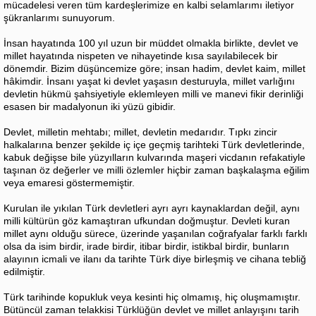
mücadelesi veren tüm kardeşlerimize en kalbi selamlarımı iletiyor
şükranlarımı sunuyorum.
İnsan hayatında 100 yıl uzun bir müddet olmakla birlikte, devlet ve
millet hayatında nispeten ve nihayetinde kısa sayılabilecek bir
dönemdir. Bizim düşüncemize göre; insan hadim, devlet kaim, millet
hâkimdir. İnsanı yaşat ki devlet yaşasın desturuyla, millet varlığını
devletin hükmü şahsiyetiyle eklemleyen milli ve manevi fikir derinliği
esasen bir madalyonun iki yüzü gibidir.
Devlet, milletin mehtabı; millet, devletin medarıdır. Tıpkı zincir
halkalarına benzer şekilde iç içe geçmiş tarihteki Türk devletlerinde,
kabuk değişse bile yüzyılların kulvarında maşeri vicdanın refakatiyle
taşınan öz değerler ve milli özlemler hiçbir zaman başkalaşma eğilim
veya emaresi göstermemiştir.
Kurulan ile yıkılan Türk devletleri ayrı ayrı kaynaklardan değil, aynı
milli kültürün göz kamaştıran ufkundan doğmuştur. Devleti kuran
millet aynı olduğu sürece, üzerinde yaşanılan coğrafyalar farklı farklı
olsa da isim birdir, irade birdir, itibar birdir, istikbal birdir, bunların
alayının icmali ve ilanı da tarihte Türk diye birleşmiş ve cihana tebliğ
edilmiştir.
Türk tarihinde kopukluk veya kesinti hiç olmamış, hiç oluşmamıştır.
Bütüncül zaman telakkisi Türklüğün devlet ve millet anlayışını tarih