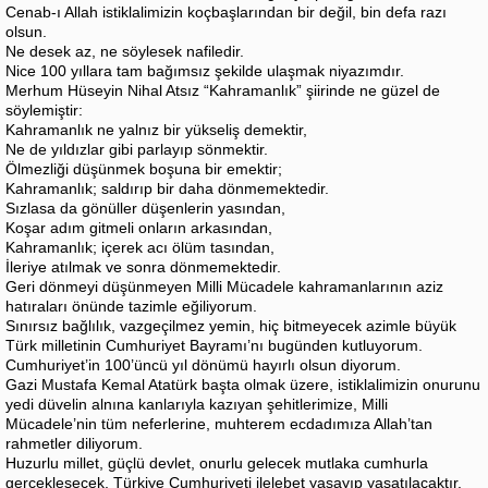
Cenab-ı Allah istiklalimizin koçbaşlarından bir değil, bin defa razı
olsun.
Ne desek az, ne söylesek nafiledir.
Nice 100 yıllara tam bağımsız şekilde ulaşmak niyazımdır.
Merhum Hüseyin Nihal Atsız “Kahramanlık” şiirinde ne güzel de
söylemiştir:
Kahramanlık ne yalnız bir yükseliş demektir,
Ne de yıldızlar gibi parlayıp sönmektir.
Ölmezliği düşünmek boşuna bir emektir;
Kahramanlık; saldırıp bir daha dönmemektedir.
Sızlasa da gönüller düşenlerin yasından,
Koşar adım gitmeli onların arkasından,
Kahramanlık; içerek acı ölüm tasından,
İleriye atılmak ve sonra dönmemektedir.
Geri dönmeyi düşünmeyen Milli Mücadele kahramanlarının aziz
hatıraları önünde tazimle eğiliyorum.
Sınırsız bağlılık, vazgeçilmez yemin, hiç bitmeyecek azimle büyük
Türk milletinin Cumhuriyet Bayramı’nı bugünden kutluyorum.
Cumhuriyet’in 100’üncü yıl dönümü hayırlı olsun diyorum.
Gazi Mustafa Kemal Atatürk başta olmak üzere, istiklalimizin onurunu
yedi düvelin alnına kanlarıyla kazıyan şehitlerimize, Milli
Mücadele’nin tüm neferlerine, muhterem ecdadımıza Allah’tan
rahmetler diliyorum.
Huzurlu millet, güçlü devlet, onurlu gelecek mutlaka cumhurla
gerçekleşecek, Türkiye Cumhuriyeti ilelebet yaşayıp yaşatılacaktır.