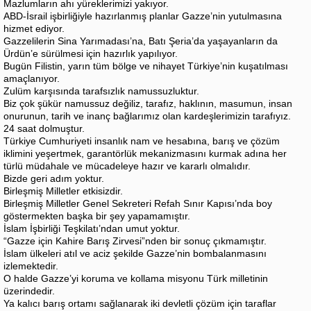
Mazlumların ahı yüreklerimizi yakıyor.
ABD-İsrail işbirliğiyle hazırlanmış planlar Gazze’nin yutulmasına
hizmet ediyor.
Gazzelilerin Sina Yarımadası’na, Batı Şeria’da yaşayanların da
Ürdün’e sürülmesi için hazırlık yapılıyor.
Bugün Filistin, yarın tüm bölge ve nihayet Türkiye’nin kuşatılması
amaçlanıyor.
Zulüm karşısında tarafsızlık namussuzluktur.
Biz çok şükür namussuz değiliz, tarafız, haklının, masumun, insan
onurunun, tarih ve inanç bağlarımız olan kardeşlerimizin tarafıyız.
24 saat dolmuştur.
Türkiye Cumhuriyeti insanlık nam ve hesabına, barış ve çözüm
iklimini yeşertmek, garantörlük mekanizmasını kurmak adına her
türlü müdahale ve mücadeleye hazır ve kararlı olmalıdır.
Bizde geri adım yoktur.
Birleşmiş Milletler etkisizdir.
Birleşmiş Milletler Genel Sekreteri Refah Sınır Kapısı’nda boy
göstermekten başka bir şey yapamamıştır.
İslam İşbirliği Teşkilatı’ndan umut yoktur.
“Gazze için Kahire Barış Zirvesi”nden bir sonuç çıkmamıştır.
İslam ülkeleri atıl ve aciz şekilde Gazze’nin bombalanmasını
izlemektedir.
O halde Gazze’yi koruma ve kollama misyonu Türk milletinin
üzerindedir.
Ya kalıcı barış ortamı sağlanarak iki devletli çözüm için taraflar