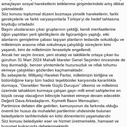
amaçlayan sosyal hareketlerin tetiklenme girişimlerindeki artış dikkat
çekmektedir.
Söz konusu toplumsal düzeni bozmaya yönelik hareketlerin; farklı
gerekçelerle ve farklı varyasyonlarla Türkiye’yi de hedef tahtasına
koyduğu ortadadır.
Başını uluslararası çıkar gruplarının çektiği, kendi menfaatlerine
öğün yaptıkları yerli işbirlikçilerin de figüranlığını yaptığı, etki
alanlarını genişletme çabası taşıyan planların tedavüle sokulduğu ve
milletimizin arasına nifak sokulmaya çalışıldığı süreçlerin kimi
yaşandı, kimi de milletimizin ferasetiyle engellendi.
Ancak her seçim öncesi, yeni strateji ve taktiklerle ortaya çıkan bu
güruhun 31 Mart 2024 Mahalli İdareler Genel Seçimleri öncesinde de
boş durmadığı, benzer yöntemlerle huzursuzluk ve nifak tohumu
ekmeye çalıştıkları gözlerden kaçmamaktadır.
Bu sebeplerle; Milliyetçi Hareket Partisi, milletimizin birliğine ve
bütünlüğüne karşı tüm hadsiz teşebbüsler karşısında kararlılıkla
durmaya, “Genelden Yerele Güçlü Duruşun” ülkemiz ve milletimiz
üzerinde tahakküm kurmaya çalışan gayrı milli emel sahiplerine en
büyük cevap olacağının bilinciyle hareket etmeye devam edecektir.
Değerli Dava Arkadaşlarım, Kıymetli Basın Mensupları;
Partimizce defaten dile getirilen, kamuoyunun da farkında olduğu
önemli bir husus da muhalefet partilerinin uhdesinde bulunan
belediyelerin tarihlerindeki en kötü dönemlerini yaşamalarıdır.
Söz konusu belediyeler eser ve hizmet üretmemekte, hamaset ve
husumet kıskacında debelenmektedir.