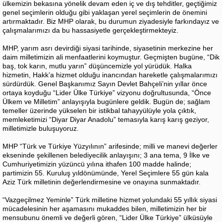
ülkemizin bekasına yönelik devam eden iç ve dış tehditler, geçtiğimiz
genel seçimlerin olduğu gibi yaklaşan yerel seçimlerin de önemini
artırmaktadır. Biz MHP olarak, bu durumun ziyadesiyle farkındayız ve
çalışmalarımızı da bu hassasiyetle gerçekleştirmekteyiz.
MHP, yarım asrı devirdiği siyasi tarihinde, siyasetinin merkezine her
daim milletimizin ali menfaatlerini koymuştur. Geçmişten bugüne, “Dik
baş, tok karın, mutlu yarın” düşüncemizle yol yürüdük. Halka
hizmetin, Hakk’a hizmet olduğu inancından hareketle çalışmalarımızı
sürdürdük. Genel Başkanımız Sayın Devlet Bahçeli’nin yıllar önce
ortaya koyduğu “Lider Ülke Türkiye” vizyonu doğrultusunda, “Önce
Ülkem ve Milletim” anlayışıyla bugünlere geldik. Bugün de; sağlam
temeller üzerinde yükselen bir istikbal tahayyülüyle yola çıktık,
memleketimizi “Diyar Diyar Anadolu” temasıyla karış karış geziyor,
milletimizle buluşuyoruz.
MHP “Türk ve Türkiye Yüzyılının” arifesinde; milli ve manevi değerler
ekseninde şekillenen belediyecilik anlayışını; 3 ana tema, 9 İlke ve
Cumhuriyetimizin yüzüncü yılına ithafen 100 madde halinde;
partimizin 55. Kuruluş yıldönümünde, Yerel Seçimlere 55 gün kala
Aziz Türk milletinin değerlendirmesine ve onayına sunmaktadır.
“Vazgeçilmez Yeminle” Türk milletine hizmet yolundaki 55 yıllık siyasi
mücadelesinin her aşamasını mukaddes bilen, milletimizin her bir
mensubunu önemli ve değerli gören, “Lider Ülke Türkiye” ülküsüyle