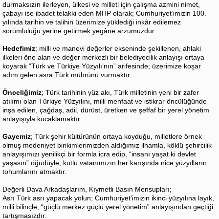
durmaksızın ilerleyen, ülkesi ve milleti için çalışma azmini nimet,
çabayı ise ibadet telakki eden MHP olarak; Cumhuriyet’imizin 100.
yılında tarihin ve talihin üzerimize yüklediği inkâr edilemez
sorumluluğu yerine getirmek yegâne arzumuzdur.
Hedefimiz
; milli ve manevi değerler ekseninde şekillenen, ahlaki
ilkeleri öne alan ve değer merkezli bir belediyecilik anlayışı ortaya
koyarak “Türk ve Türkiye Yüzyılı’nın” arifesinde; üzerimize koşar
adım gelen asra Türk mührünü vurmaktır.
Önceliğimiz
; Türk tarihinin yüz akı, Türk milletinin yeni bir zafer
atılımı olan Türkiye Yüzyılını, milli menfaat ve istikrar öncülüğünde
inşa edilen, çağdaş, adil, dürüst, üretken ve şeffaf bir yerel yönetim
anlayışıyla kucaklamaktır.
Gayemiz
; Türk şehir kültürünün ortaya koyduğu, milletlere örnek
olmuş medeniyet birikimlerimizden aldığımız ilhamla, köklü şehircilik
anlayışımızı yenilikçi bir formla icra edip, “insanı yaşat ki devlet
yaşasın” öğüdüyle, kutlu vatanımızın her karışında nice yüzyılların
tohumlarını atmaktır.
Değerli Dava Arkadaşlarım, Kıymetli Basın Mensupları;
Asrı Türk asrı yapacak yolun; Cumhuriyet’imizin ikinci yüzyılına layık,
milli bilinçle, “güçlü merkez güçlü yerel yönetim” anlayışından geçtiği
tartışmasızdır.