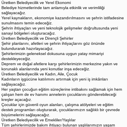
Üretken Belediyecilik ve Yerel Ekonomi
Belediye hizmetlerinde tam anlamıyla etkinlik ve verimliliği
sağlayacağız.
Yerel kaynakların, ekonomiye kazandırılmasını ve şehrin istifadesine
sunulmasını temin edeceğiz.
Şehrin ihtiyaçları ve yeni teknolojik gelişmeler doğrultusunda yeni
sanayi bölgeleri oluşturacağız.
Üretken Belediyecilik ve Dirençli Şehirler
Şehir planlarını, afetleri ve şehrin ihtiyaçlarını göz önünde
bulundurarak hazırlayacağız.
Şehirlerimizin geleneksel dokusuna uygun yatay mimariyi
destekleyeceğiz.
Deprem ve doğal afetlere karşı şehirlerimizin merkezine yakın ve
korunaklı alanlarında yeni konutlar inşa edeceğiz.
Üretken Belediyecilik ve Kadın, Aile, Çocuk
Kadınların işgücüne katılımını artırmak için yeni iş imkânları
sağlayacağız.
Her yaştan çocuğun eğitim süreçlerine intibakını sağlamak için hem
çalışan hem de ev hanımı annelerin çocuklarını gönderebileceği
kreşler açacağız.
Çocuklar için güvenli oyun alanları, çalışma atölyeleri ve eğitim
destek programları oluşturarak, çocuklarımızın sağlıklı bir çevrede
büyümelerini sağlayacağız.
Üretken Belediyecilik ve Emekliler/Yaşlılar
Tüm şehirlerimizde bakım ihtiyacı bulunan yaşlılarımızın yaşam