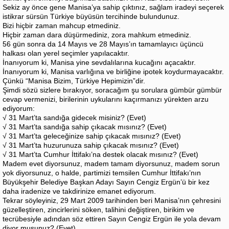
Sekiz ay önce gene Manisa’ya sahip çıktınız, sağlam iradeyi seçerek
istikrar sürsün Türkiye büyüsün tercihinde bulundunuz.
Bizi hiçbir zaman mahcup etmediniz.
Hiçbir zaman dara düşürmediniz, zora mahkum etmediniz.
56 gün sonra da 14 Mayıs ve 28 Mayıs’ın tamamlayıcı üçüncü
halkası olan yerel seçimler yapılacaktır.
İnanıyorum ki, Manisa yine sevdalılarına kucağını açacaktır.
İnanıyorum ki, Manisa varlığına ve birliğine ipotek koydurmayacaktır.
Çünkü “Manisa Bizim, Türkiye Hepimizin”dir.
Şimdi sözü sizlere bırakıyor, soracağım şu sorulara gümbür gümbür
cevap vermenizi, birilerinin uykularını kaçırmanızı yürekten arzu
ediyorum:
√ 31 Mart’ta sandığa gidecek misiniz? (Evet)
√ 31 Mart’ta sandığa sahip çıkacak mısınız? (Evet)
√ 31 Mart’ta geleceğinize sahip çıkacak mısınız? (Evet)
√ 31 Mart’ta huzurunuza sahip çıkacak mısınız? (Evet)
√ 31 Mart’ta Cumhur İttifakı’na destek olacak mısınız? (Evet)
Madem evet diyorsunuz, madem tamam diyorsunuz, madem sorun
yok diyorsunuz, o halde, partimizi temsilen Cumhur İttifakı’nın
Büyükşehir Belediye Başkan Adayı Sayın Cengiz Ergün’ü bir kez
daha iradenize ve takdirinize emanet ediyorum.
Tekrar söyleyiniz, 29 Mart 2009 tarihinden beri Manisa’nın çehresini
güzelleştiren, zincirlerini söken, talihini değiştiren, birikim ve
tecrübesiyle adından söz ettiren Sayın Cengiz Ergün ile yola devam
diyor musunuz? (Evet)