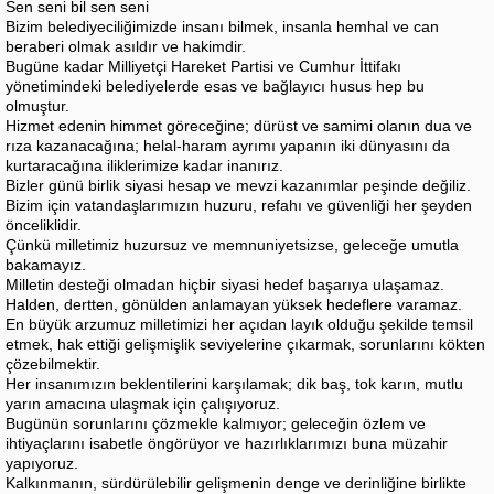
Sen seni bil sen seni
Bizim belediyeciliğimizde insanı bilmek, insanla hemhal ve can
beraberi olmak asıldır ve hakimdir.
Bugüne kadar Milliyetçi Hareket Partisi ve Cumhur İttifakı
yönetimindeki belediyelerde esas ve bağlayıcı husus hep bu
olmuştur.
Hizmet edenin himmet göreceğine; dürüst ve samimi olanın dua ve
rıza kazanacağına; helal-haram ayrımı yapanın iki dünyasını da
kurtaracağına iliklerimize kadar inanırız.
Bizler günü birlik siyasi hesap ve mevzi kazanımlar peşinde değiliz.
Bizim için vatandaşlarımızın huzuru, refahı ve güvenliği her şeyden
önceliklidir.
Çünkü milletimiz huzursuz ve memnuniyetsizse, geleceğe umutla
bakamayız.
Milletin desteği olmadan hiçbir siyasi hedef başarıya ulaşamaz.
Halden, dertten, gönülden anlamayan yüksek hedeflere varamaz.
En büyük arzumuz milletimizi her açıdan layık olduğu şekilde temsil
etmek, hak ettiği gelişmişlik seviyelerine çıkarmak, sorunlarını kökten
çözebilmektir.
Her insanımızın beklentilerini karşılamak; dik baş, tok karın, mutlu
yarın amacına ulaşmak için çalışıyoruz.
Bugünün sorunlarını çözmekle kalmıyor; geleceğin özlem ve
ihtiyaçlarını isabetle öngörüyor ve hazırlıklarımızı buna müzahir
yapıyoruz.
Kalkınmanın, sürdürülebilir gelişmenin denge ve derinliğine birlikte