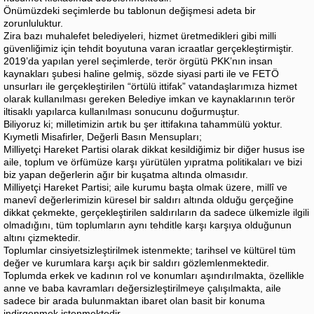
Önümüzdeki seçimlerde bu tablonun değişmesi adeta bir
zorunluluktur.
Zira bazı muhalefet belediyeleri, hizmet üretmedikleri gibi milli
güvenliğimiz için tehdit boyutuna varan icraatlar gerçekleştirmiştir.
2019’da yapılan yerel seçimlerde, terör örgütü PKK’nın insan
kaynakları şubesi haline gelmiş, sözde siyasi parti ile ve FETÖ
unsurları ile gerçekleştirilen “örtülü ittifak” vatandaşlarımıza hizmet
olarak kullanılması gereken Belediye imkan ve kaynaklarının terör
iltisaklı yapılarca kullanılması sonucunu doğurmuştur.
Biliyoruz ki; milletimizin artık bu şer ittifakına tahammülü yoktur.
Kıymetli Misafirler, Değerli Basın Mensupları;
Milliyetçi Hareket Partisi olarak dikkat kesildiğimiz bir diğer husus ise
aile, toplum ve örfümüze karşı yürütülen yıpratma politikaları ve bizi
biz yapan değerlerin ağır bir kuşatma altında olmasıdır.
Milliyetçi Hareket Partisi; aile kurumu başta olmak üzere, millî ve
manevî değerlerimizin küresel bir saldırı altında olduğu gerçeğine
dikkat çekmekte, gerçekleştirilen saldırıların da sadece ülkemizle ilgili
olmadığını, tüm toplumların aynı tehditle karşı karşıya olduğunun
altını çizmektedir.
Toplumlar cinsiyetsizleştirilmek istenmekte; tarihsel ve kültürel tüm
değer ve kurumlara karşı açık bir saldırı gözlemlenmektedir.
Toplumda erkek ve kadının rol ve konumları aşındırılmakta, özellikle
anne ve baba kavramları değersizleştirilmeye çalışılmakta, aile
sadece bir arada bulunmaktan ibaret olan basit bir konuma
indirgenmek istenmektedir.