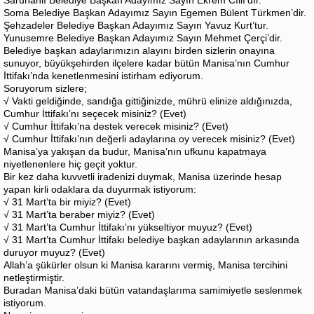
Saruhanlı Belediye Başkan Adayımız Sayın Ekrem Cıllı’dır.
Soma Belediye Başkan Adayımız Sayın Egemen Bülent Türkmen’dir.
Şehzadeler Belediye Başkan Adayımız Sayın Yavuz Kurt’tur.
Yunusemre Belediye Başkan Adayımız Sayın Mehmet Çerçi’dir.
Belediye başkan adaylarımızın alayını birden sizlerin onayına
sunuyor, büyükşehirden ilçelere kadar bütün Manisa’nın Cumhur
İttifakı’nda kenetlenmesini istirham ediyorum.
Soruyorum sizlere;
√ Vakti geldiğinde, sandığa gittiğinizde, mührü elinize aldığınızda,
Cumhur İttifakı’nı seçecek misiniz? (Evet)
√ Cumhur İttifakı’na destek verecek misiniz? (Evet)
√ Cumhur İttifakı’nın değerli adaylarına oy verecek misiniz? (Evet)
Manisa’ya yakışan da budur, Manisa’nın ufkunu kapatmaya
niyetlenenlere hiç geçit yoktur.
Bir kez daha kuvvetli iradenizi duymak, Manisa üzerinde hesap
yapan kirli odaklara da duyurmak istiyorum:
√ 31 Mart’ta bir miyiz? (Evet)
√ 31 Mart’ta beraber miyiz? (Evet)
√ 31 Mart’ta Cumhur İttifakı’nı yükseltiyor muyuz? (Evet)
√ 31 Mart’ta Cumhur İttifakı belediye başkan adaylarının arkasında
duruyor muyuz? (Evet)
Allah’a şükürler olsun ki Manisa kararını vermiş, Manisa tercihini
netleştirmiştir.
Buradan Manisa’daki bütün vatandaşlarıma samimiyetle seslenmek
istiyorum.