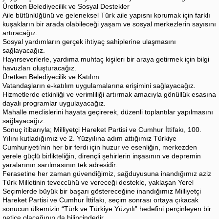
Üretken Belediyecilik ve Sosyal Destekler
Aile bütünlüğünü ve geleneksel Türk aile yapısnı korumak için farklı
kuşakların bir arada olabileceği yaşam ve sosyal merkezlerin sayısını
artıracağız.
Sosyal yardımların gerçek ihtiyaç sahiplerine ulaşmasını
sağlayacağız.
Hayırseverlerle, yardıma muhtaç kişileri bir araya getirmek için bilgi
havuzları oluşturacağız.
Üretken Belediyecilik ve Katılım
Vatandaşların e-katılım uygulamalarına erişimini sağlayacağız.
Hizmetlerde etkinliği ve verimliliği artırmak amacıyla gönüllük esasına
dayalı programlar uygulayacağız.
Mahalle meclislerini hayata geçirerek, düzenli toplantılar yapılmasını
sağlayacağız.
Sonuç itibarıyla; Milliyetçi Hareket Partisi ve Cumhur İttifakı, 100.
Yılını kutladığımız ve 2. Yüzyılına adım attığımız Türkiye
Cumhuriyeti’nin her bir ferdi için huzur ve esenliğin, merkezden
yerele güçlü birlikteliğin, dirençli şehirlerin inşasının ve depremin
yaralarının sarılmasının tek adresidir.
Ferasetine her zaman güvendiğimiz, sağduyusuna inandığımız aziz
Türk Milletinin teveccühü ve vereceği destekle, yaklaşan Yerel
Seçimlerde büyük bir başarı göstereceğine inandığımız Milliyetçi
Hareket Partisi ve Cumhur İttifakı, seçim sonrası ortaya çıkacak
sonucun ülkemizin “Türk ve Türkiye Yüzyılı” hedefini perçinleyen bir
netice olacağının da bilincindedir.