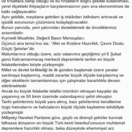
ve fırsatlara sahip olduğu ve bu fırsatların doğru şekilde kullanılması,
yerel ölçekteki ihtiyaçların karşılanmasının yanı sıra ekonomimize de
katkı sağlayacaktır.
Aynı şekilde, meydana getirilen iş imkânları istihdamı artıracak ve
işsizlik sorununun çözümünü kolaylaştıracaktır.
Bunun yanında, yeni yatırımları desteklemek de önceliklerimiz
arasındadır.
Kıymetli Misafirler, Değerli Basın Mensupları;
Üçüncü ana tema’mız ise, “Afet ve Krizlere Hazırlıklı, Çevre Dostu
Güçlü Şehirler”dir.
Malumlarınız olduğu üzere, aziz vatanımız geçtiğimiz yıl 6 Şubat
günü Kahramanmaraş merkezli depremlerle tarihin en büyük
felaketlerinden biriyle yüzleşmiştir.
Millet ve devlet birlikteliği ile ilk günden başlamak üzere yaralar
sarılmaya başlanmış, maddi zararlar büyük ölçüde karşılanmış ve
diğer eksiklerin tamamlanması için çalışmalar kararlılıkla devam
ettirilmektedir.
Ancak bu büyük felakette telafisi mümkün olmayan kayıplar da
yaşanmış ve 50 binin üzerinde vatandaşımız şehit olmuştur.
Tarihi şehirlerimiz büyük yara almış, bazı şehirlerimiz kendilerine
özgü hatıralarını ve hafızalarını büyük ölçüde kaybetme tehdidiyle
yüzleşmiştir.
Milliyetçi Hareket Partisine göre, güçlü ve dirençli şehirler kurmak
bilhassa dünyanın en büyük Türk kenti İstanbul’umuzun muhtemel
depremlere hazırlıklı olması, beka düzeyinde ehemmiyet arz