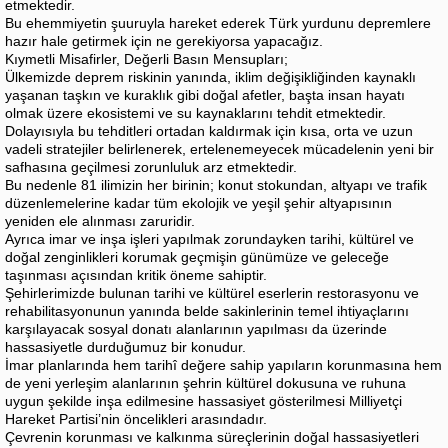
etmektedir.
Bu ehemmiyetin şuuruyla hareket ederek Türk yurdunu depremlere
hazır hale getirmek için ne gerekiyorsa yapacağız.
Kıymetli Misafirler, Değerli Basın Mensupları;
Ülkemizde deprem riskinin yanında, iklim değişikliğinden kaynaklı
yaşanan taşkın ve kuraklık gibi doğal afetler, başta insan hayatı
olmak üzere ekosistemi ve su kaynaklarını tehdit etmektedir.
Dolayısıyla bu tehditleri ortadan kaldırmak için kısa, orta ve uzun
vadeli stratejiler belirlenerek, ertelenemeyecek mücadelenin yeni bir
safhasına geçilmesi zorunluluk arz etmektedir.
Bu nedenle 81 ilimizin her birinin; konut stokundan, altyapı ve trafik
düzenlemelerine kadar tüm ekolojik ve yeşil şehir altyapısının
yeniden ele alınması zaruridir.
Ayrıca imar ve inşa işleri yapılmak zorundayken tarihi, kültürel ve
doğal zenginlikleri korumak geçmişin günümüze ve geleceğe
taşınması açısından kritik öneme sahiptir.
Şehirlerimizde bulunan tarihi ve kültürel eserlerin restorasyonu ve
rehabilitasyonunun yanında belde sakinlerinin temel ihtiyaçlarını
karşılayacak sosyal donatı alanlarının yapılması da üzerinde
hassasiyetle durduğumuz bir konudur.
İmar planlarında hem tarihî değere sahip yapıların korunmasına hem
de yeni yerleşim alanlarının şehrin kültürel dokusuna ve ruhuna
uygun şekilde inşa edilmesine hassasiyet gösterilmesi Milliyetçi
Hareket Partisi’nin öncelikleri arasındadır.
Çevrenin korunması ve kalkınma süreçlerinin doğal hassasiyetleri