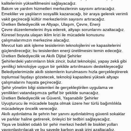
kalitelerinin yükseltilmesini sağlayacağız.
Bakım ve yardım hizmetleri merkezlerinin sayısını artıracağız.
Emekliler ve yaşlıların sosyallik kazanacağı, bir araya gelerek verimli
vakit geçireceği kültür merkezlerinin sayısını artıracağız.
Üretken Belediyecilik ve Altyapı, Ulaşım, Çevre, Enerji
Çevre düzenlemelerini ihya ederek, altyapı sorunlarını azaltacağız.
Küresel boyuta ulaşan iklim krizi ile mücadele konusunu
çalışmalarımızın merkezine alacağız.
Mevcut katı atık işleme tesislerinin teknolojilerini ve kapasitelerini
güçlendireceğiz; bu tesislerden enerji üretilmesini temin edeceğiz.
Üretken Belediyecilik ve Akıllı Dijital Şehirler
Şehirlerdeki yatırımların blok zincir, bulut teknolojisi, yapay zekâ gibi
yenilikçi teknolojiye uygun bir şekilde artırılmasını destekleyeceğiz
Belediyelerimizde akıllı sistemlerin kurulmasını hızla gerçekleştirerek
toplumsal faydayı gözetecek, teknoloji kapasitesi yüksek altyapı
çalışmalarını hayata geçireceğiz.
Şehir yönetim bilgi sistemleri ile gerçekleştirilen uygulama ve
yenilikleri vatandaşımıza şeffaf bir şekilde sunacağız.
Üretken Belediyecilik ve Güvenli, Yaşanabilir Şehirler
Uyuşturucu ile mücadele başta olmak üzere her türlü bağımlılıkla
mücadeleye öncelik vereceğiz.
Akıllı aydınlatma ile şehrin her yanını aydınlatılmış güvenli sokaklar
ve parklar haline getirerek, önleyici bir tedbiri sağlayacağız.
Yaya ve bisiklet odaklı bir şehir merkezi hedefi ile bisiklet yolları
yaygınlaştırılacak ve bu sayede karbon ayak izini azaltacağız.