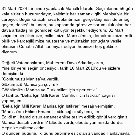
31 Mart 2024 tarihinde yapılacak Mahalli İdareler Seçimlerine 56 gün
kala sizlerin huzurundayız, kalbimiz her zamanki gibi Manisa’yla bir
çarpıyor. Bugünkü açık hava toplantımızın gerçekleşmesinde emeği
geçen, desteği bulunan, bu kapsamda görev ve sorumluluk alan her
dava arkadaşımı gönülden kutluyor, teşekkür ediyorum. 31 Mart
seçimlerinin ülkemize, milletimize, Manisa’mıza, demokrasimize, milli
birlik ve kardeşliğimize müstesna ve müstakim sonuçlara vesile
olmasını Cenab-ı Allah’tan niyaz ediyor, hepinize hoş geldiniz
diyorum.
Değerli Vatandaşlarım, Muhterem Dava Arkadaşlarım,
Yine bir yerel seçim öncesiydi, tarih 16 Mart 2019’du ve sizlere
demiştim ki:
“Gönlümüzü Manisa’ya verdik.
Gözümüzü Manisa’ya çevirdik.
Göğsümüzü Manisa ve Türk milleti için siper ettik.”
O tarihte, “Beka İçin Milli Karar, Cumhur İçin İstikrar” çağrısı
yapmıştım.
“Beka İçin Milli Karar, Manisa İçin İstikrar” mesajı vermiştim.
“Manisa’nın Ehline Emanet” edileceğini söylemiştim.
Edildi mi, hamd olsun emanet ehline teslim edildi; gönül verdiğimiz
Manisa destek verdi mi? Elbette verdi, elbette yanımızda durdu.
Hepinize müteşekkirim.
O günden bugüne, iki günü birbirine eşit olan ziyandadır anlayışıyla