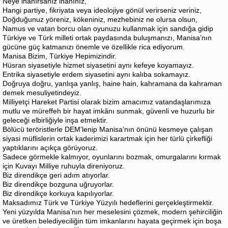
Neye inanırsanız inanınız,
Hangi partiye, fikriyata veya ideolojiye gönül verirseniz veriniz,
Doğduğunuz yöreniz, kökeniniz, mezhebiniz ne olursa olsun,
Namus ve vatan borcu olan oyunuzu kullanmak için sandığa gidip
Türkiye ve Türk milleti ortak paydasında buluşmanızı, Manisa’nın
gücüne güç katmanızı önemle ve özellikle rica ediyorum.
Manisa Bizim, Türkiye Hepimizindir.
Hüsran siyasetiyle hizmet siyasetini aynı kefeye koyamayız.
Entrika siyasetiyle erdem siyasetini aynı kalıba sokamayız.
Doğruya doğru, yanlışa yanlış, haine hain, kahramana da kahraman
demek mesuliyetindeyiz.
Milliyetçi Hareket Partisi olarak bizim amacımız vatandaşlarımıza
mutlu ve müreffeh bir hayat imkânı sunmak, güvenli ve huzurlu bir
geleceği elbirliğiyle inşa etmektir.
Bölücü teröristlerle DEM’lenip Manisa’nın önünü kesmeye çalışan
siyasi müflislerin ortak kaderimizi karartmak için her türlü çirkefliği
yaptıklarını açıkça görüyoruz.
Sadece görmekle kalmıyor, oyunlarını bozmak, omurgalarını kırmak
için Kuvayı Milliye ruhuyla direniyoruz.
Biz direndikçe geri adım atıyorlar.
Biz direndikçe bozguna uğruyorlar.
Biz direndikçe korkuya kapılıyorlar.
Maksadımız Türk ve Türkiye Yüzyılı hedeflerini gerçekleştirmektir.
Yeni yüzyılda Manisa’nın her meselesini çözmek, modern şehirciliğin
ve üretken belediyeciliğin tüm imkanlarını hayata geçirmek için boşa