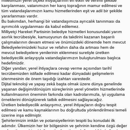
milletimizin yerel ölçekli ihtiyaçlarının en etkin ve verimli şekilde
karşılanması, vatanımızın her karış toprağının mamur edilmesi ve
tüm vatandaşlarımızın kamu hizmetlerinden eşit ve adil bir şekilde
yararlanması vardır.
Bu bakımdan, herhangi bir vatandaşımıza ayrıcalık tanınması da
ayrımcılık uygulanması da kabul edilemez.
Milliyetçi Hareket Partisinin belediye hizmetleri konusundaki yarım
asırlık tecrübesiyle, kamuoyunun da takdirini kazanan başarılı
çalışmalarının devam etmesi ve önümüzdeki dönemde hem mevcut
Belediyelerimizdeki huzur ve refahın daha da artması hem de
mevcut belediyelere yenilerinin eklenmesi suretiyle üretken
belediyecilik anlayışıyla vatandaşlarımızın buluşturulması başlıca
hedefimizdir.
Diğer yandan; yerel ihtiyaçlara cevap verme açısından tarihî
tecrübemizden istifade edilmesi kadar dünyadaki gelişmelerin
izlenmesinin de önem taşıdığı izahtan varestedir.
Dijital teknoloji ve yapay zekâ başta olmak üzere dünya genelinde
yaşanan değişim/dönüşüm süreçlerinin yerel yönetim hizmetlerinde
kullanılmasının öneminin farkında olan kadrolarımızla, iyi uygulama
örneklerini dönüştürerek tatbik edilmesini sağlayacağız.
Üretken belediyecilik anlayışımız, yerel ihtiyaçların doğru tespit
edilmesi ve kamu kaynaklarının bu doğrultuda yönlendirilmesi temeli
üzerine inşa edilmiştir.
Şehirlerimizin imkân ve potansiyellerinin tespiti bu konudaki ilk
adımdır. Ülkemizin her bir bölgesinin ve şehrinin kendine özgü değer