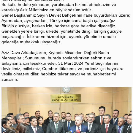
Bu kutlu hedefe yılmadan, yorulmadan hizmet etmek azim ve
kararlılığı Aziz Milletimize en büyük sözümüzdür.
Genel Başkanımız Sayın Devlet Bahçeli’nin ifade buyurdukları üzere;
Ayırmadan, ayrışmadan, Türkiye için canla başla çalışacağız.
Birliğin gücüyle, herkes için, herkese göre belediye diyeceğiz.
Genelden yerele birliği, ülkede, yönetimde dirliği, birliğin gücüyle
başaracağız. İstikrar ve hizmet için, uyumlu yönetimle umutlu
geleceğe muhakkak ulaşacağız.
Aziz Dava Arkadaşlarım, Kıymetli Misafirler, Değerli Basın
Mensupları; Sunumumu burada sonlandırırken sabrınız ve
anlayışınız için teşekkür eder, 31 Mart 2024 Yerel Seçimlerinin
devletimiz, milletimiz, Cumhur İttifakımız ve partimiz için hayırlara
vesile olmasını diler, hepinize tekrar saygı ve muhabbetlerimi
sunarım.