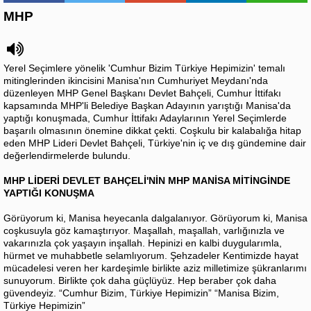
MHP
Yerel Seçimlere yönelik 'Cumhur Bizim Türkiye Hepimizin' temalı
mitinglerinden ikincisini Manisa'nın Cumhuriyet Meydanı'nda
düzenleyen MHP Genel Başkanı Devlet Bahçeli, Cumhur İttifakı
kapsamında MHP'li Belediye Başkan Adayının yarıştığı Manisa'da
yaptığı konuşmada, Cumhur İttifakı Adaylarının Yerel Seçimlerde
başarılı olmasının önemine dikkat çekti. Coşkulu bir kalabalığa hitap
eden MHP Lideri Devlet Bahçeli, Türkiye'nin iç ve dış gündemine dair
değerlendirmelerde bulundu.
MHP LİDERİ DEVLET BAHÇELİ'NİN MHP MANİSA MİTİNGİNDE
YAPTIĞI KONUŞMA
Görüyorum ki, Manisa heyecanla dalgalanıyor. Görüyorum ki, Manisa
coşkusuyla göz kamaştırıyor. Maşallah, maşallah, varlığınızla ve
vakarınızla çok yaşayın inşallah. Hepinizi en kalbi duygularımla,
hürmet ve muhabbetle selamlıyorum. Şehzadeler Kentimizde hayat
mücadelesi veren her kardeşimle birlikte aziz milletimize şükranlarımı
sunuyorum. Birlikte çok daha güçlüyüz. Hep beraber çok daha
güvendeyiz. “Cumhur Bizim, Türkiye Hepimizin” “Manisa Bizim,
Türkiye Hepimizin”