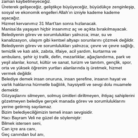
zaman kaybetmeyeceğiz.
Üreterek gelişeceğiz, geliştikçe büyüyeceğiz, büyüdükçe zenginleşip,
sosyal ve ekonomik engelleri Allah’ın izniyle kademe kademe
aşacağız.
Hizmet kervanımız 31 Mart’tan sonra hızlanacak.
Manisa’da yaşayan hiçbir insanımız aç ve açıkta bırakılmayacak.
Belediyenin görev ve sorumlulukları yalnızca; imar, su ve
kanalizasyon, ulaşım gibi kentsel altyapı sorunlarını çözmek değildir.
Belediyenin görev ve sorumlulukları yalnızca; çevre ve çevre sağlığı,
temizlik ve katı atık, zabıta, itfaiye, acil yardım, kurtarma ve
ambulans, şehir içi trafik, defin, mezarlıklar, ağaçlandırma, park ve
yeşil alanlar, konut, kültür ve sanat, turizm ve tanıtım, gençlik, spor,
orta ve yüksek öğrenim yurtları alanlarında iş üretmek, hizmet
vermek değildir.
Belediye demek insan onuruna, insan şerefine, insanın hayat ve
varlık haklarına hürmetle bağlılık, haysiyetli ve sevgi dolu muamele
demektir.
Gözyaşlarını silmeyen, solmuş ümitleri diriltmeyen, ihtiyaç sahiplerini
gözetmeyen belediye gerçek manada görev ve sorumluluklarını
yerine getirmiş sayılamaz.
Bizim belediyeciliğimizin temeli insan sevgisidir.
Hacı Bayram Veli ne güzel de söylemiştir:
Bilmek istersen seni,
Can içre ara canı,
Geç canından bul anı,