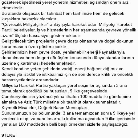
gözeterek işletilmesi yerel yönetim hizmetleri açısından önem arz
etmektedir.
Bu alanda oluşacak bir tahribat hem tarihimize hem de gelecek
kuşaklara haksızlık olacaktır.
“Çevrecilik Milliyetçiliktir” anlayışıyla hareket eden Milliyetçi Hareket
Partili belediyeler, iş ve hizmetlerinin her aşamasında çevreye yönelik
azamî ölçüde hassasiyet göstermektedir.
Geliştirilecek tüm projelerin çevre dostu olmasına ve doğal dokunun
korunmasına özen gösterilecektir.
Şehirlerimizin hem çevre dostu yenilenebilir enerji kaynaklarıyla
donatılması hem de geri dönüşüm konusunda dünya standartlarının
üzerine çıkartılması hedeflenmektedir.
Kendi kendine yeten şehirlerin varlığı enerji bağımsızlığımız ve
dolayısıyla istiklal ve istikbalimiz için de son derece kritik ve öncelikli
hassasiyetlerimiz arasındadır.
Milliyetçi Hareket Partisi yaklaşan yerel seçimler açısından 3 ana
tema olarak gördüğü bu hususları, 9 ilke çerçevesinde
Cumhuriyetimizin yüzüncü yılına ithafen 100 madde ile gündemine
almakta ve Aziz Türk milletine bir taahhüt olarak sunmaktadır.
Kıymetli Misafirler, Değerli Basın Mensupları;
Sunumumuzun bu bölümünde; 3 ana temamızdan sonra 9 ilkeye yer
verilecek olup, zamanı tasarruflu kullanma açısından 9 ilke içerisinde
yer alan 100 maddeden belli başlı örnekleri sizlerle paylaşacağız.
9 İLKE