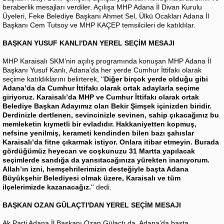
beraberlik mesajları verdiler. Açılışa MHP Adana İl Divan Kurulu
Üyeleri, Feke Belediye Başkanı Ahmet Sel, Ülkü Ocakları Adana İl
Başkanı Cem Tutsoy ve MHP KAÇEP temsilcileri de katıldılar.
BAŞKAN YUSUF KANLI'DAN YEREL SEÇİM MESAJI
MHP Karaisalı SKM’nin açılış programında konuşan MHP Adana İl
Başkanı Yusuf Kanlı, Adana’da her yerde Cumhur İttifakı olarak
seçime katıldıklarını belirterek, ''
Diğer birçok yerde olduğu gibi
Adana’da da Cumhur İttifakı olarak ortak adaylarla seçime
giriyoruz. Karaisalı’da MHP ve Cumhur İttifakı olarak ortak
Belediye Başkan Adayımız olan Bekir Şimşek içinizden biridir.
Derdinizle dertlenen, sevincinizle sevinen, sahip çıkacağınız bu
memleketin kıymetli bir evladıdır. Hakkaniyetten kopmuş,
nefsine yenilmiş, kerameti kendinden bilen bazı şahıslar
Karaisalı’da fitne çıkarmak istiyor. Onlara itibar etmeyin. Burada
gördüğümüz heyecan ve coşkunuzu 31 Martta yapılacak
seçimlerde sandığa da yansıtacağınıza yürekten inanıyorum.
Allah’ın izni, hemşehrilerimizin desteğiyle başta Adana
Büyükşehir Belediyesi olmak üzere, Karaisalı ve tüm
ilçelerimizde kazanacağız.
'' dedi.
BAŞKAN OZAN GÜLAÇTI'DAN YEREL SEÇİM MESAJI
Ak Parti Adana İl Başkanı Ozan Gülaçtı da, Adana’da başta