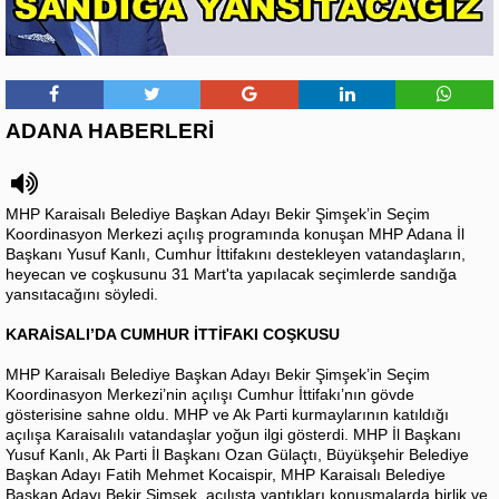
ADANA HABERLERİ
MHP Karaisalı Belediye Başkan Adayı Bekir Şimşek’in Seçim
Koordinasyon Merkezi açılış programında konuşan MHP Adana İl
Başkanı Yusuf Kanlı, Cumhur İttifakını destekleyen vatandaşların,
heyecan ve coşkusunu 31 Mart'ta yapılacak seçimlerde sandığa
yansıtacağını söyledi.
KARAİSALI’DA CUMHUR İTTİFAKI COŞKUSU
MHP Karaisalı Belediye Başkan Adayı Bekir Şimşek’in Seçim
Koordinasyon Merkezi’nin açılışı Cumhur İttifakı’nın gövde
gösterisine sahne oldu. MHP ve Ak Parti kurmaylarının katıldığı
açılışa Karaisalılı vatandaşlar yoğun ilgi gösterdi. MHP İl Başkanı
Yusuf Kanlı, Ak Parti İl Başkanı Ozan Gülaçtı, Büyükşehir Belediye
Başkan Adayı Fatih Mehmet Kocaispir, MHP Karaisalı Belediye
Başkan Adayı Bekir Şimşek, açılışta yaptıkları konuşmalarda birlik ve