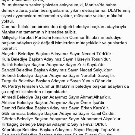
Bu muhteşem seslenişinizden anlıyorum ki, Manisa’da sahte
demokratlara, yalan bezirganlarına, yıkım elebaşlarına, DEM’lenmiş
siyasi eyyamcılara müsamaha yoktur, müsaade yoktur, mükafat
yoktur.
Cumhur İttifakı’nın birbirinden değerli belediye başkan adaylarıyla
Manisa’nın tamamının hizmetine talibiz.
Milliyetçi Hareket Partisi’ni temsilen Cumhur İttifakı’nın belediye
başkan adayları çok değerli isimlerden müteşekkildir ve şunlardan
ibarettir:
Alaşehir Belediye Başkan Adayımız Sayın Necdet Türk’tür.
Kula Belediye Başkan Adayımız Sayın Hüseyin Tosun’dur.
Salihli Belediye Başkan Adayımız Sayın Zeki Kayda’dır.
Sarıgöl Belediye Başkan Adayımız Sayın Necati Selçuk’tur.
Selendi Belediye Başkan Adayımız Sayın Nurullah Savaş’tır.
Turgutlu Belediye Başkan Adayımız Sayın Yunus Oğan’dır.
AK Parti’yi temsilen Cumhur İttifakı’nın belediye başkan adayları da
şu değerli isimlerden oluşmaktadır:
Ahmetli Belediye Başkan Adayımız Sayın Ahmet Alhan’dır.
Akhisar Belediye Başkan Adayımız Sayın Ömer İşçi’dir.
Demirci Belediye Başkan Adayımız Sayın Erkan Kara’dır.
Gölmarmara Belediye Başkan Adayımız Sayın Kamil Öz’dür.
Gördes Belediye Başkan Adayımız Sayın Muhammet Akyol’dur.
Kırkağaç Belediye Başkan Adayımız Sayın Fevzi Ok’tur.
Köprübaşı Belediye Başkan Adayımız Sayın Regaip Topuz’dur.