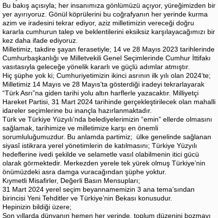
Bu bakış açısıyla; her insanımıza gönlümüzü açıyor, yüreğimizden bir
yer ayırıyoruz. Gönül köprülerini bu coğrafyanın her yerinde kurma
azim ve iradesini tekrar ediyor, aziz milletimizin vereceği doğru
kararla cumhurun talep ve beklentilerini eksiksiz karşılayacağımızı bir
kez daha ifade ediyoruz.
Milletimiz, takdire şayan ferasetiyle; 14 ve 28 Mayıs 2023 tarihlerinde
Cumhurbaşkanlığı ve Milletvekili Genel Seçimlerinde Cumhur İttifakı
vasıtasıyla geleceğe yönelik kararlı ve güçlü adımlar atmıştır.
Hiç şüphe yok ki; Cumhuriyetimizin ikinci asrının ilk yılı olan 2024’te;
Milletimiz 14 Mayıs ve 28 Mayıs’ta gösterdiği iradeyi tekrarlayarak
“Türk Asrı”na giden tarihi yolu altın harflerle yazacaktır. Milliyetçi
Hareket Partisi, 31 Mart 2024 tarihinde gerçekleştirilecek olan mahalli
idareler seçimlerine bu inançla hazırlanmaktadır.
Türk ve Türkiye Yüzyılı’nda belediyelerimizin “emin” ellerde olmasını
sağlamak, tarihimize ve milletimize karşı en önemli
sorumluluğumuzdur. Bu anlamda partimiz; ülke genelinde sağlanan
siyasî istikrara yerel yönetimlerin de katılmasını; Türkiye Yüzyılı
hedeflerine ivedi şekilde ve selametle vasıl olabilmenin itici gücü
olarak görmektedir. Merkezden yerele tek yürek olmuş Türkiye’nin
önümüzdeki asra damga vuracağından şüphe yoktur.
Kıymetli Misafirler, Değerli Basın Mensupları;
31 Mart 2024 yerel seçim beyannamemizin 3 ana tema’sından
birincisi Yeni Tehditler ve Türkiye’nin Bekası konusudur.
Hepinizin bildiği üzere;
Son yıllarda dünyanın hemen her yerinde, toplum düzenini bozmayı