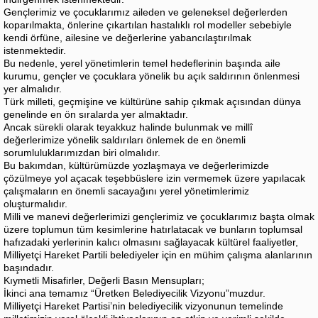
Gençlerimiz ve çocuklarımız aileden ve geleneksel değerlerden
koparılmakta, önlerine çıkartılan hastalıklı rol modeller sebebiyle
kendi örfüne, ailesine ve değerlerine yabancılaştırılmak
istenmektedir.
Bu nedenle, yerel yönetimlerin temel hedeflerinin başında aile
kurumu, gençler ve çocuklara yönelik bu açık saldırının önlenmesi
yer almalıdır.
Türk milleti, geçmişine ve kültürüne sahip çıkmak açısından dünya
genelinde en ön sıralarda yer almaktadır.
Ancak sürekli olarak teyakkuz halinde bulunmak ve millî
değerlerimize yönelik saldırıları önlemek de en önemli
sorumluluklarımızdan biri olmalıdır.
Bu bakımdan, kültürümüzde yozlaşmaya ve değerlerimizde
çözülmeye yol açacak teşebbüslere izin vermemek üzere yapılacak
çalışmaların en önemli sacayağını yerel yönetimlerimiz
oluşturmalıdır.
Milli ve manevi değerlerimizi gençlerimiz ve çocuklarımız başta olmak
üzere toplumun tüm kesimlerine hatırlatacak ve bunların toplumsal
hafızadaki yerlerinin kalıcı olmasını sağlayacak kültürel faaliyetler,
Milliyetçi Hareket Partili belediyeler için en mühim çalışma alanlarının
başındadır.
Kıymetli Misafirler, Değerli Basın Mensupları;
İkinci ana temamız “Üretken Belediyecilik Vizyonu”muzdur.
Milliyetçi Hareket Partisi’nin belediyecilik vizyonunun temelinde