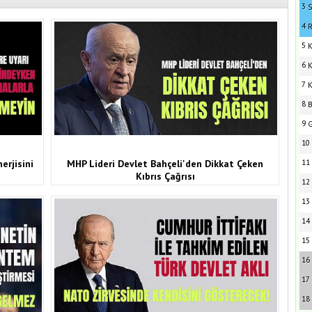
3
S
4
R
5
K
6
K
7
K
8
B
9
G
10
erjisini
MHP Lideri Devlet Bahçeli'den Dikkat Çeken
11
Kıbrıs Çağrısı
12
13
14
15
16
17
18