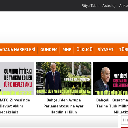
Rüya Tabiri
Astroloji
Anket
ADANA HABERLERİ
GÜNDEM
MHP
ÜLKÜCÜ
SİYASET
TÜR
 NATO Zirvesi'nde
Bahçeli'den Avrupa
Bahçeli: Kuşatma
Devlet Aklını
Parlamentosu'na Ayar:
Tarihe Türk Mühr
receksiniz
Haddinizi Bilin
Milletiz