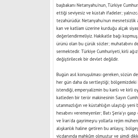
başbakanı Netanyahu’nun, Türkiye Cumhur
ettiği seviyesiz ve küstah ifadeler; yalnızc
tezahürüdür. Netanyahu’nun mesnetsizlik abid
kan ve katliam üzerine kurduğu alçak siya
değerlendirmeliyiz. Hakikatle bağı kopmuş, v
ürünü olan bu çürük sözler; muhatabını değ
sermektedir. Türkiye Cumhuriyeti, kirli ağız
değiştirilecek bir devlet değildir.
Bugün asıl konuşulması gereken, sözün değil
her gün daha da sertleştiği; bölgemizdeki 
istendiği, emperyalizmin bu kanlı ve kirl
katleden bir terör makinesinin Sayın Cumh
utanmazlığın ve küstahlığın ulaştığı yeni 
hesabını veremeyenler; Batı Şeria’yı gasp 
ve İran’da gayrimeşru yollarla rejim mühen
alışkanlık haline getiren bu anlayış; bölge
vicdanında mahkûm olmuştur ve şimdi dikkat