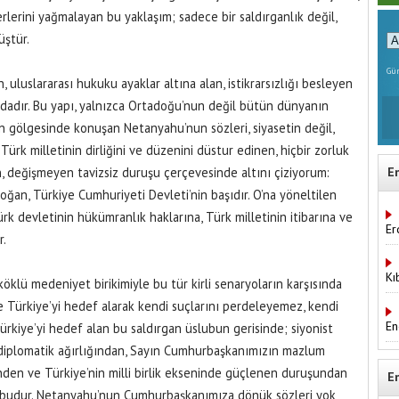
rlerini yağmalayan bu yaklaşım; sadece bir saldırganlık değil,
üştür.
Gün
n, uluslararası hukuku ayaklar altına alan, istikrarsızlığı besleyen
dadır. Bu yapı, yalnızca Ortadoğu’nun değil bütün dünyanın
 gölgesinde konuşan Netanyahu’nun sözleri, siyasetin değil,
Türk milletinin dirliğini ve düzenini düstur edinen, hiçbir zorluk
 değişmeyen tavizsiz duruşu çerçevesinde altını çiziyorum:
E
an, Türkiye Cumhuriyeti Devleti’nin başıdır. O’na yöneltilen
rk devletinin hükümranlık haklarına, Türk milletinin itibarına ve
Er
r.
Kı
köklü medeniyet birikimiyle bu tür kirli senaryoların karşısında
 Türkiye’yi hedef alarak kendi suçlarını perdeleyemez, kendi
En
ürkiye’yi hedef alan bu saldırgan üslubun gerisinde; siyonist
 diplomatik ağırlığından, Sayın Cumhurbaşkanımızın mazlum
inden ve Türkiye’nin milli birlik ekseninde güçlenen duruşundan
E
ü budur. Netanyahu’nun Cumhurbaşkanımıza dönük sözleri yok