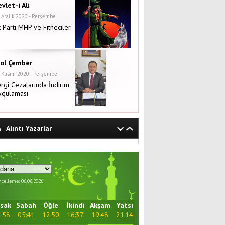
vlet-i Ali
 Aralık 2020 - Perşembe
 Parti MHP ve Fitneciler
rol Çember
 Kasım 2020 - Perşembe
rgi Cezalarında İndirim
ygulaması
Alıntı Yazarlar
celleme: 06.08.2026
sak
Sabah
Öğle
İkindi
Akşam
Yatsı
:58
05:41
12:50
16:37
19:48
21:14