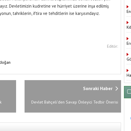
ız. Devletimizin kudretine ve hürriyet üzerine inşa edilmiş
En
un, tahriklerin, iftira ve tehditlerin ise karşısındayız.
Kı
Er
Editör:
Gö
rdoğan
Ha
Sonraki Haber
k
Devlet Bahçeli'den Savaşı Önleyici Tedbir Önerisi