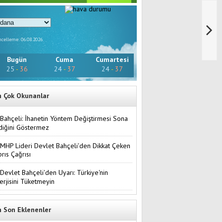
celleme: 06.08.2026
Bugün
Cuma
Cumartesi
25
-
36
24
-
37
24
-
37
n Çok Okunanlar
Bahçeli: İhanetin Yöntem Değiştirmesi Sona
diğini Göstermez
MHP Lideri Devlet Bahçeli'den Dikkat Çeken
brıs Çağrısı
Devlet Bahçeli'den Uyarı: Türkiye'nin
erjisini Tüketmeyin
n Son Eklenenler