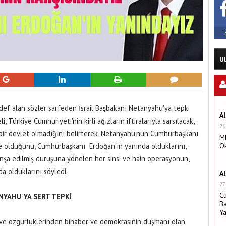
U
ef alan sözler sarfeden İsrail Başbakanı Netanyahu'ya tepki
A
ürkiye Cumhuriyeti'nin kirli ağızların iftiralarıyla sarsılacak,
26
bir devlet olmadığını belirterek, Netanyahu’nun Cumhurbaşkanı
MH
e olduğunu, Cumhurbaşkanı Erdoğan'ın yanında olduklarını,
O
inşa edilmiş duruşuna yönelen her sinsi ve hain operasyonun,
nda olduklarını söyledi.
A
27
C
NYAHU'YA SERT TEPKİ
Ba
Y
ak ve özgürlüklerinden bihaber ve demokrasinin düşmanı olan