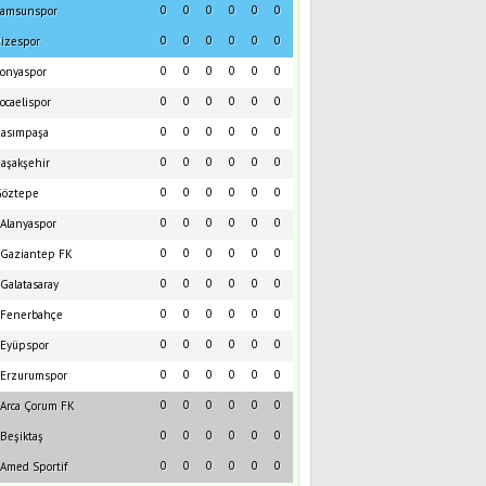
0
0
0
0
0
0
amsunspor
0
0
0
0
0
0
izespor
0
0
0
0
0
0
onyaspor
0
0
0
0
0
0
ocaelispor
0
0
0
0
0
0
asımpaşa
0
0
0
0
0
0
aşakşehir
0
0
0
0
0
0
öztepe
0
0
0
0
0
0
Alanyaspor
0
0
0
0
0
0
Gaziantep FK
0
0
0
0
0
0
Galatasaray
0
0
0
0
0
0
Fenerbahçe
0
0
0
0
0
0
Eyüpspor
0
0
0
0
0
0
Erzurumspor
0
0
0
0
0
0
Arca Çorum FK
0
0
0
0
0
0
Beşiktaş
0
0
0
0
0
0
Amed Sportif