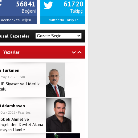
56841
61720
Beğeni
Takipçi
Facebook'ta Beğen
Twitter'da Takip Et
lusal Gazeteler
Yazarlar
li Türkmen
 Mayıs 2026 - Salı
P Siyaset ve Liderlik
kulu
li Adamhasan
 Ocak 2025 - Pazartesi
übbeli Ahmet ve
hçeli'den Devlet Aklına
ansıyan Hamle