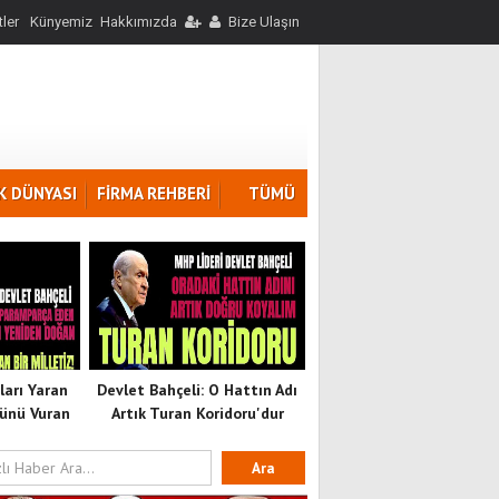
ler
Künyemiz
Hakkımızda
Bize Ulaşın
K DÜNYASI
FİRMA REHBERİ
TÜMÜ
ları Yaran
Devlet Bahçeli: O Hattın Adı
ünü Vuran
Artık Turan Koridoru'dur