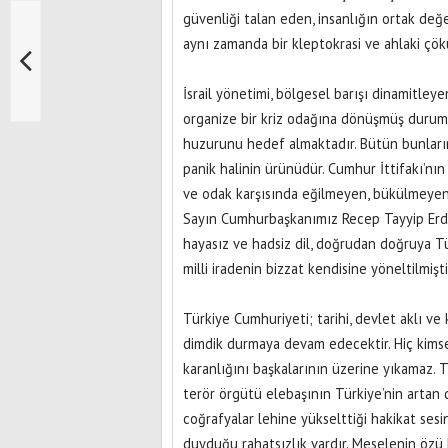
güvenliği talan eden, insanlığın ortak değe
aynı zamanda bir kleptokrasi ve ahlaki çök
İsrail yönetimi, bölgesel barışı dinamitleye
organize bir kriz odağına dönüşmüş durum
huzurunu hedef almaktadır. Bütün bunların
panik halinin ürünüdür. Cumhur İttifakı’nın 
ve odak karşısında eğilmeyen, bükülmeyen,
Sayın Cumhurbaşkanımız Recep Tayyip Erdoğ
hayasız ve hadsiz dil, doğrudan doğruya Tü
milli iradenin bizzat kendisine yöneltilmişti
Türkiye Cumhuriyeti; tarihi, devlet aklı ve 
dimdik durmaya devam edecektir. Hiç kimse
karanlığını başkalarının üzerine yıkamaz. T
terör örgütü elebaşının Türkiye’nin artan
coğrafyalar lehine yükselttiği hakikat ses
duyduğu rahatsızlık vardır. Meselenin öz