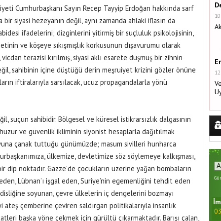
De
iyeti Cumhurbaşkanı Sayın Recep Tayyip Erdoğan hakkında sarf
10
a bir siyasi hezeyanın değil, aynı zamanda ahlaki iflasın da
Ak
esi ifadelerini; dizginlerini yitirmiş bir suçluluk psikolojisinin,
setinin ve köşeye sıkışmışlık korkusunun dışavurumu olarak
icdan terazisi kırılmış, siyasi aklı esarete düşmüş bir zihnin
E
il, sahibinin içine düştüğü derin meşruiyet krizini gözler önüne
12
ların iftiralarıyla sarsılacak, ucuz propagandalarla yönü
Ve
U
, suçun sahibidir. Bölgesel ve küresel istikrarsızlık dalgasının
huzur ve güvenlik ikliminin siyonist hesaplarla dağıtılmak
i oyuna çanak tuttuğu günümüzde; masum sivilleri hunharca
urbaşkanımıza, ülkemize, devletimize söz söylemeye kalkışması,
bir dip noktadır. Gazze’de çocukların üzerine yağan bombaların
Gün
eden, Lübnan’ı işgal eden, Suriye’nin egemenliğini tehdit eden
disliğine soyunan, çevre ülkelerin iç dengelerini bozmayı
İm
yi ateş çemberine çeviren saldırgan politikalarıyla insanlık
03
leri başka yöne çekmek için gürültü çıkarmaktadır. Barışı çalan,