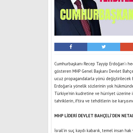
Cumhurbaşkanı Recep Tayyip Erdoğan'ı hed
gösteren MHP Genel Başkanı Devlet Bahçeli, T
ucuz propagandalarla yönü değiştirilecek 
Erdoğan'a yönelik sözlerinin yok hükmünd
Türkiye'nin kudretine ve hürriyet üzerine 
tahriklerin, iftira ve tehditlerin ise karşısı
MHP LİDERİ DEVLET BAHÇELİ'DEN NETA
İsrail’in suç kaydı kabarık, temel insan h