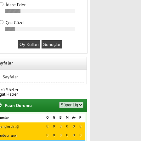
İdare Eder
Çok Güzel
ayfalar
Sayfalar
ücü Sözler
gat Haber
Puan Durumu
O
G
B
M
Av
P
kımlar
0
0
0
0
0
0
ençlerbirliği
0
0
0
0
0
0
rabzonspor