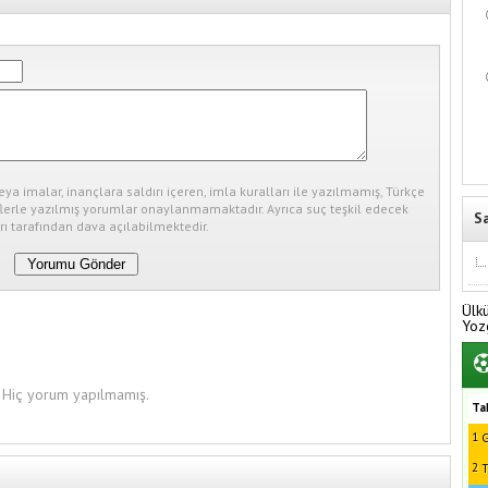
eya imalar, inançlara saldırı içeren, imla kuralları ile yazılmamış, Türkçe
erle yazılmış yorumlar onaylanmamaktadır. Ayrıca suç teşkil edecek
S
ı tarafından dava açılabilmektedir.
Ülk
Yoz
Hiç yorum yapılmamış.
Ta
1
G
2
T