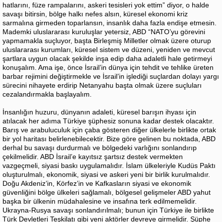
hatlarını, füze rampalarını, askeri tesisleri yok ettim” diyor, o halde
savaşı bitirsin, bölge halkı nefes alsın, küresel ekonomi kriz
sarmalına girmeden toparlansın, insanlık daha fazla endişe etmesin.
Mademki uluslararası kuruluşlar yetersiz, ABD “NATO’yu görevini
yapmamakla suçluyor, başta Birleşmiş Milletler olmak üzere oturup
uluslararası kurumları, küresel sistem ve düzeni, yeniden ve mevcut
şartlara uygun olacak şekilde inşa edip daha adaletli hale getirmeyi
konuşalım. Ama işe, önce İsrail’in dünya için tehdit ve tehlike üreten
barbar rejimini değiştirmekle ve İsrail’in işlediği suçlardan dolayı yargı
sürecini nihayete erdirip Netanyahu başta olmak üzere suçluları
cezalandırmakla başlayalım.
İnsanlığın huzuru, dünyanın adaleti, küresel barışın ihyası için
atılacak her adıma Türkiye şüphesiz sonuna kadar destek olacaktır.
Barış ve arabuluculuk için çaba gösteren diğer ülkelerle birlikte ortak
bir yol haritası belirlenebilecektir. Bize göre gelinen bu noktada, ABD
derhal bu savaşı durdurmalı ve bölgedeki varlığını sonlandırıp
çekilmelidir. ABD İsrail’e kayıtsız şartsız destek vermekten
vazgeçmeli, siyasi baskı uygulamalıdır. İslam ülkeleriyle Kudüs Paktı
oluşturulmalı, ekonomik, siyasi ve askeri yeni bir birlik kurulmalıdır.
Doğu Akdeniz’in, Körfez’in ve Kafkasların siyasi ve ekonomik
güvenliğini bölge ülkeleri sağlamalı, bölgesel gelişmeler ABD yahut
başka bir ülkenin müdahalesine ve insafına terk edilmemelidir.
Ukrayna-Rusya savaşı sonlandırılmalı; bunun için Türkiye ile birlikte
Türk Devletleri Teşkilatı gibi yeni aktörler devreye girmelidir. Şüphe