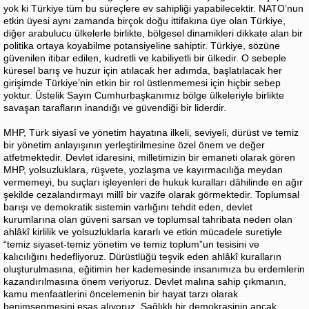
yok ki Türkiye tüm bu süreçlere ev sahipliği yapabilecektir. NATO’nun
etkin üyesi aynı zamanda birçok doğu ittifakına üye olan Türkiye,
diğer arabulucu ülkelerle birlikte, bölgesel dinamikleri dikkate alan bir
politika ortaya koyabilme potansiyeline sahiptir. Türkiye, sözüne
güvenilen itibar edilen, kudretli ve kabiliyetli bir ülkedir. O sebeple
küresel barış ve huzur için atılacak her adımda, başlatılacak her
girişimde Türkiye’nin etkin bir rol üstlenmemesi için hiçbir sebep
yoktur. Üstelik Sayın Cumhurbaşkanımız bölge ülkeleriyle birlikte
savaşan tarafların inandığı ve güvendiği bir liderdir.
MHP, Türk siyasî ve yönetim hayatına ilkeli, seviyeli, dürüst ve temiz
bir yönetim anlayışının yerleştirilmesine özel önem ve değer
atfetmektedir. Devlet idaresini, milletimizin bir emaneti olarak gören
MHP, yolsuzluklara, rüşvete, yozlaşma ve kayırmacılığa meydan
vermemeyi, bu suçları işleyenleri de hukuk kuralları dâhilinde en ağır
şekilde cezalandırmayı millî bir vazife olarak görmektedir. Toplumsal
barışı ve demokratik sistemin varlığını tehdit eden, devlet
kurumlarına olan güveni sarsan ve toplumsal tahribata neden olan
ahlâkî kirlilik ve yolsuzluklarla kararlı ve etkin mücadele suretiyle
“temiz siyaset-temiz yönetim ve temiz toplum”un tesisini ve
kalıcılığını hedefliyoruz. Dürüstlüğü teşvik eden ahlâkî kuralların
oluşturulmasına, eğitimin her kademesinde insanımıza bu erdemlerin
kazandırılmasına önem veriyoruz. Devlet malına sahip çıkmanın,
kamu menfaatlerini öncelemenin bir hayat tarzı olarak
benimsenmesini esas alıyoruz. Sağlıklı bir demokrasinin ancak