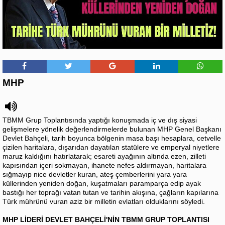
MHP
TBMM Grup Toplantısında yaptığı konuşmada iç ve dış siyasi
gelişmelere yönelik değerlendirmelerde bulunan MHP Genel Başkanı
Devlet Bahçeli, tarih boyunca bölgenin masa başı hesaplara, cetvelle
çizilen haritalara, dışarıdan dayatılan statülere ve emperyal niyetlere
maruz kaldığını hatırlatarak; esareti ayağının altında ezen, zilleti
kapısından içeri sokmayan, ihanete nefes aldırmayan, haritalara
sığmayıp nice devletler kuran, ateş çemberlerini yara yara
küllerinden yeniden doğan, kuşatmaları paramparça edip ayak
bastığı her toprağı vatan tutan ve tarihin akışına, çağların kapılarına
Türk mührünü vuran aziz bir milletin evlatları olduklarını söyledi.
MHP LİDERİ DEVLET BAHÇELİ'NİN TBMM GRUP TOPLANTISI