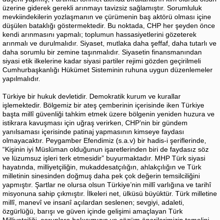
üzerine giderek gerekli arınmayı tavizsiz sağlamıştır. Sorumluluk
mevkiindekilerin yozlaşmanın ve çürümenin baş aktörü olması içine
düşülen bataklığı göstermektedir. Bu noktada, CHP her şeyden önce
kendi arınmasını yapmalı; toplumun hassasiyetlerini gözeterek
arınmalı ve durulmalıdır. Siyaset, mutlaka daha şeffaf, daha tutarlı ve
daha sorumlu bir zemine taşınmalıdır. Siyasetin finansmanından
siyasi etik ilkelerine kadar siyasi partiler rejimi gözden geçirilmeli
Cumhurbaşkanlığı Hükümet Sisteminin ruhuna uygun düzenlemeler
yapılmalıdır.
Türkiye bir hukuk devletidir. Demokratik kurum ve kurallar
işlemektedir. Bölgemiz bir ateş çemberinin içerisinde iken Türkiye
başta millî güvenliği tahkim etmek üzere bölgenin yeniden huzura ve
istikrara kavuşması için uğraş verirken, CHP’nin bir gündem
yanılsaması içerisinde patinaj yapmasının kimseye faydası
olmayacaktır. Peygamber Efendimiz (s.a.v) bir hadis-i şeriflerinde,
“Kişinin iyi Müslüman olduğunun işaretlerinden biri de faydasız söz
ve lüzumsuz işleri terk etmesidir” buyurmaktadır. MHP Türk siyasi
hayatında, milliyetçiliğin, mukaddesatçılığın, ahlakçılığın ve Türk
milletinin sinesinden doğmuş daha pek çok değerin temsilciliğini
yapmıştır. Şartlar ne olursa olsun Türkiye’nin millî varlığına ve tarihî
misyonuna sahip çıkmıştır. İlkeleri net, ülküsü büyüktür. Türk milletine
millî, manevî ve insanî açılardan seslenen; sevgiyi, adaleti,
özgürlüğü, barışı ve güven içinde gelişimi amaçlayan Türk
Milliyetçiliği, sorunlara bakışımızın ve çözüm önerilerimizin temelini