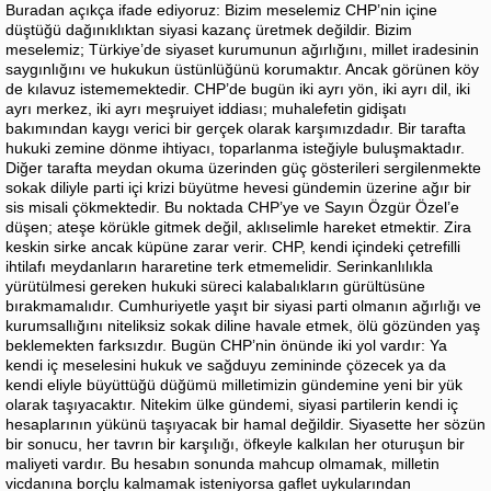
Buradan açıkça ifade ediyoruz: Bizim meselemiz CHP’nin içine
düştüğü dağınıklıktan siyasi kazanç üretmek değildir. Bizim
meselemiz; Türkiye’de siyaset kurumunun ağırlığını, millet iradesinin
saygınlığını ve hukukun üstünlüğünü korumaktır. Ancak görünen köy
de kılavuz istememektedir. CHP’de bugün iki ayrı yön, iki ayrı dil, iki
ayrı merkez, iki ayrı meşruiyet iddiası; muhalefetin gidişatı
bakımından kaygı verici bir gerçek olarak karşımızdadır. Bir tarafta
hukuki zemine dönme ihtiyacı, toparlanma isteğiyle buluşmaktadır.
Diğer tarafta meydan okuma üzerinden güç gösterileri sergilenmekte
sokak diliyle parti içi krizi büyütme hevesi gündemin üzerine ağır bir
sis misali çökmektedir. Bu noktada CHP’ye ve Sayın Özgür Özel’e
düşen; ateşe körükle gitmek değil, aklıselimle hareket etmektir. Zira
keskin sirke ancak küpüne zarar verir. CHP, kendi içindeki çetrefilli
ihtilafı meydanların hararetine terk etmemelidir. Serinkanlılıkla
yürütülmesi gereken hukuki süreci kalabalıkların gürültüsüne
bırakmamalıdır. Cumhuriyetle yaşıt bir siyasi parti olmanın ağırlığı ve
kurumsallığını niteliksiz sokak diline havale etmek, ölü gözünden yaş
beklemekten farksızdır. Bugün CHP’nin önünde iki yol vardır: Ya
kendi iç meselesini hukuk ve sağduyu zemininde çözecek ya da
kendi eliyle büyüttüğü düğümü milletimizin gündemine yeni bir yük
olarak taşıyacaktır. Nitekim ülke gündemi, siyasi partilerin kendi iç
hesaplarının yükünü taşıyacak bir hamal değildir. Siyasette her sözün
bir sonucu, her tavrın bir karşılığı, öfkeyle kalkılan her oturuşun bir
maliyeti vardır. Bu hesabın sonunda mahcup olmamak, milletin
vicdanına borçlu kalmamak isteniyorsa gaflet uykularından