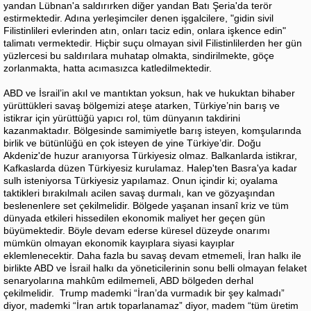
yandan Lübnan'a saldırırken diğer yandan Batı Şeria'da terör
estirmektedir. Adına yerleşimciler denen işgalcilere, "gidin sivil
Filistinlileri evlerinden atın, onları taciz edin, onlara işkence edin"
talimatı vermektedir. Hiçbir suçu olmayan sivil Filistinlilerden her gün
yüzlercesi bu saldırılara muhatap olmakta, sindirilmekte, göçe
zorlanmakta, hatta acımasızca katledilmektedir.
ABD ve İsrail’in akıl ve mantıktan yoksun, hak ve hukuktan bihaber
yürüttükleri savaş bölgemizi ateşe atarken, Türkiye’nin barış ve
istikrar için yürüttüğü yapıcı rol, tüm dünyanın takdirini
kazanmaktadır. Bölgesinde samimiyetle barış isteyen, komşularında
birlik ve bütünlüğü en çok isteyen de yine Türkiye’dir. Doğu
Akdeniz'de huzur aranıyorsa Türkiyesiz olmaz. Balkanlarda istikrar,
Kafkaslarda düzen Türkiyesiz kurulamaz. Halep'ten Basra'ya kadar
sulh isteniyorsa Türkiyesiz yapılamaz. Onun içindir ki; oyalama
taktikleri bırakılmalı acilen savaş durmalı, kan ve gözyaşından
beslenenlere set çekilmelidir. Bölgede yaşanan insanî kriz ve tüm
dünyada etkileri hissedilen ekonomik maliyet her geçen gün
büyümektedir. Böyle devam ederse küresel düzeyde onarımı
mümkün olmayan ekonomik kayıplara siyasi kayıplar
eklemlenecektir. Daha fazla bu savaş devam etmemeli, İran halkı ile
birlikte ABD ve İsrail halkı da yöneticilerinin sonu belli olmayan felaket
senaryolarına mahkûm edilmemeli, ABD bölgeden derhal
çekilmelidir. Trump mademki “İran’da vurmadık bir şey kalmadı”
diyor, mademki “İran artık toparlanamaz” diyor, madem “tüm üretim