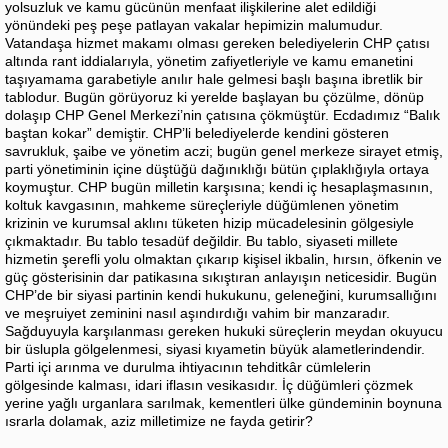
yolsuzluk ve kamu gücünün menfaat ilişkilerine alet edildiği
yönündeki peş peşe patlayan vakalar hepimizin malumudur.
Vatandaşa hizmet makamı olması gereken belediyelerin CHP çatısı
altında rant iddialarıyla, yönetim zafiyetleriyle ve kamu emanetini
taşıyamama garabetiyle anılır hale gelmesi başlı başına ibretlik bir
tablodur. Bugün görüyoruz ki yerelde başlayan bu çözülme, dönüp
dolaşıp CHP Genel Merkezi’nin çatısına çökmüştür. Ecdadımız “Balık
baştan kokar” demiştir. CHP’li belediyelerde kendini gösteren
savrukluk, şaibe ve yönetim aczi; bugün genel merkeze sirayet etmiş,
parti yönetiminin içine düştüğü dağınıklığı bütün çıplaklığıyla ortaya
koymuştur. CHP bugün milletin karşısına; kendi iç hesaplaşmasının,
koltuk kavgasının, mahkeme süreçleriyle düğümlenen yönetim
krizinin ve kurumsal aklını tüketen hizip mücadelesinin gölgesiyle
çıkmaktadır. Bu tablo tesadüf değildir. Bu tablo, siyaseti millete
hizmetin şerefli yolu olmaktan çıkarıp kişisel ikbalin, hırsın, öfkenin ve
güç gösterisinin dar patikasına sıkıştıran anlayışın neticesidir. Bugün
CHP’de bir siyasi partinin kendi hukukunu, geleneğini, kurumsallığını
ve meşruiyet zeminini nasıl aşındırdığı vahim bir manzaradır.
Sağduyuyla karşılanması gereken hukuki süreçlerin meydan okuyucu
bir üslupla gölgelenmesi, siyasi kıyametin büyük alametlerindendir.
Parti içi arınma ve durulma ihtiyacının tehditkâr cümlelerin
gölgesinde kalması, idari iflasın vesikasıdır. İç düğümleri çözmek
yerine yağlı urganlara sarılmak, kementleri ülke gündeminin boynuna
ısrarla dolamak, aziz milletimize ne fayda getirir?