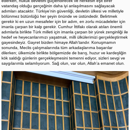
ederken, hukuk devletini güçlendirecek ve herkesin eşit birer
vatandaş olduğu gerçeğinin daha iyi anlaşılmasını sağlayacak
adımları atacaktır. Türkiye’nin güvenliği, devletin ülkesi ve milletiyle
bölünmez bütünlüğü her şeyin önünde ve üstündedir. Belirtmek
gerekir ki en uzun mesafeler için bir adım, en zorlu mücadeleler için
imanla çarpan bir kalp gerekir. Cumhur İttifakı olarak atılan önemli
adımlarla birlikte Türk milleti için imanla çarpan bir yürek zenginliği ile
hedef ve heyecanlarımızı yaşatmak, milli ülkülerimizi gerçekleştirmek
gayesindeyiz. Gayret bizden himaye Allah’tandır. Konuşmamın
sonunda, Meclis çalışmalarında tüm arkadaşlarıma başarılar
dilerken; ülkemizle birlikte bölgemizde de barış, huzur ve kardeşliğin
kök saldığı günlerin gerçekleşmesini temenni ediyor, sizleri sevgi ve
saygılarımla selamlıyorum. Sağ olun, var olun, Allah’a emanet olun.