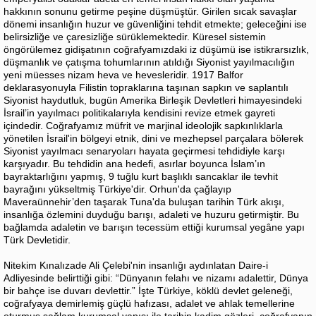
hakkının sonunu getirme peşine düşmüştür. Girilen sıcak savaşlar
dönemi insanlığın huzur ve güvenliğini tehdit etmekte; geleceğini ise
belirsizliğe ve çaresizliğe sürüklemektedir. Küresel sistemin
öngörülemez gidişatının coğrafyamızdaki iz düşümü ise istikrarsızlık,
düşmanlık ve çatışma tohumlarının atıldığı Siyonist yayılmacılığın
yeni müesses nizam heva ve hevesleridir. 1917 Balfor
deklarasyonuyla Filistin topraklarına taşınan sapkın ve saplantılı
Siyonist haydutluk, bugün Amerika Birleşik Devletleri himayesindeki
İsrail’in yayılmacı politikalarıyla kendisini revize etmek gayreti
içindedir. Coğrafyamız müfrit ve marjinal ideolojik sapkınlıklarla
yönetilen İsrail'in bölgeyi etnik, dini ve mezhepsel parçalara bölerek
Siyonist yayılmacı senaryoları hayata geçirmesi tehdidiyle karşı
karşıyadır. Bu tehdidin ana hedefi, asırlar boyunca İslam’ın
bayraktarlığını yapmış, 9 tuğlu kurt başlıklı sancaklar ile tevhit
bayrağını yükseltmiş Türkiye'dir. Orhun'da çağlayıp
Maveraünnehir’den taşarak Tuna'da buluşan tarihin Türk akışı,
insanlığa özlemini duyduğu barışı, adaleti ve huzuru getirmiştir. Bu
bağlamda adaletin ve barışın tecessüm ettiği kurumsal yegâne yapı
Türk Devletidir.
Nitekim Kınalızade Ali Çelebi'nin insanlığı aydınlatan Daire-i
Adliyesinde belirttiği gibi: “Dünyanın felahı ve nizamı adalettir, Dünya
bir bahçe ise duvarı devlettir.” İşte Türkiye, köklü devlet geleneği,
coğrafyaya demirlemiş güçlü hafızası, adalet ve ahlak temellerine
oturmuş sağlam kurumsal yapısı ile tarihin kadim gözleri, coğrafyanın