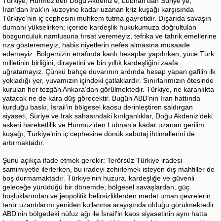
Türkiye; Hürmüz’den Doğu Akdeniz’e, Lübnan’dan Suriye’ye,
İran’dan Irak’ın kuzeyine kadar uzanan kriz kuşağı karşısında
Türkiye’nin iç cephesini muhkem tutma gayretidir. Dışarıda savaşın
dumanı yükselirken; içeride kardeşlik hukukumuza doğrultulan
bozgunculuk namlusuna fırsat veremeyiz, tefrika ve tahrik emellerine
rıza gösteremeyiz, habis niyetlerin nefes almasına müsaade
edemeyiz. Bölgemizin etrafında kanlı hesaplar yapılırken; yüce Türk
milletinin birliğini, dirayetini ve bin yıllık kardeşliğini zaafa
uğratamayız. Çünkü bahçe duvarının ardında hesap yapan gafilin ilk
yokladığı yer, yuvamızın içindeki çatlaklardır. Sınırlarımızın ötesinde
kurulan her tezgâh Ankara’dan görülmektedir. Türkiye, ne karanlıkta
yatacak ne de kara düş görecektir. Bugün ABD’nin İran hattında
kurduğu baskı, İsrail’in bölgesel kaosu derinleştiren saldırgan
siyaseti, Suriye ve Irak sahasındaki kırılganlıklar, Doğu Akdeniz’deki
askeri hareketlilik ve Hürmüz’den Lübnan’a kadar uzanan gerilim
kuşağı, Türkiye’nin iç cephesine dönük sabotaj ihtimallerini de
artırmaktadır.
Şunu açıkça ifade etmek gerekir: Terörsüz Türkiye iradesi
samimiyetle ilerlerken, bu iradeyi zehirlemek isteyen dış mahfiller de
boş durmamaktadır. Türkiye’nin huzura, kardeşliğe ve güvenli
geleceğe yürüdüğü bir dönemde; bölgesel savaşlardan, güç
boşluklarından ve jeopolitik belirsizliklerden medet uman çevrelerin
terör uzantılarını yeniden kullanma arayışında olduğu görülmektedir.
ABD’nin bölgedeki nüfuz ağı ile İsrail’in kaos siyasetinin aynı hatta