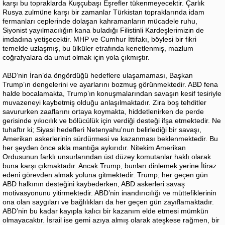
karşı bu topraklarda Kuşçubaşı Eşrefler tükenmeyecektir. Çarlık
Rusya zulmüne karşı bir zamanlar Türkistan topraklarında idam
fermanları ceplerinde dolaşan kahramanların mücadele ruhu,
Siyonist yayılmacılığın kana buladığı Filistinli Kardeşlerimizin de
imdadına yetişecektir. MHP ve Cumhur İttifakı, böylesi bir fikri
temelde uzlaşmış, bu ülküler etrafında kenetlenmiş, mazlum
coğrafyalara da umut olmak için yola çıkmıştır.
ABD’nin İran’da öngördüğü hedeflere ulaşamaması, Başkan
Trump’ın dengelerini ve ayarlarını bozmuş görünmektedir. ABD fena
halde bocalamakta, Trump’ın konuşmalarından savaşın kesif tesiriyle
muvazeneyi kaybetmiş olduğu anlaşılmaktadır. Zira boş tehditler
savururken zaaflarını ortaya koymakta, hiddetlenirken de perde
gerisinde yıkıcılık ve bölücülük için verdiği desteği ifşa etmektedir. Ne
tuhaftır ki; Siyasi hedefleri Netenyahu'nun belirlediği bir savaşı,
Amerikan askerlerinin sürdürmesi ve kazanması beklenmektedir. Bu
her şeyden önce akla mantığa aykırıdır. Nitekim Amerikan
Ordusunun farklı unsurlarından üst düzey komutanlar haklı olarak
buna karşı çıkmaktadır. Ancak Trump, bunları dinlemek yerine İtiraz
edeni görevden almak yoluna gitmektedir. Trump; her geçen gün
ABD halkının desteğini kaybederken, ABD askerleri savaş
motivasyonunu yitirmektedir. ABD’nin inandırıcılığı ve müttefiklerinin
ona olan saygıları ve bağlılıkları da her geçen gün zayıflamaktadır.
ABD’nin bu kadar kayıpla kalıcı bir kazanım elde etmesi mümkün
olmayacaktır. İsrail ise gemi azıya almış olarak ateşkese rağmen, bir