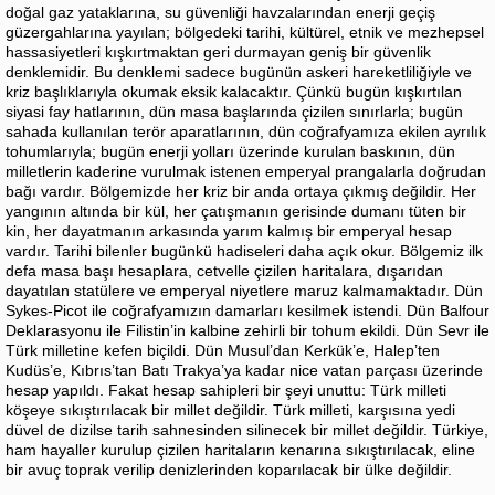
doğal gaz yataklarına, su güvenliği havzalarından enerji geçiş
güzergahlarına yayılan; bölgedeki tarihi, kültürel, etnik ve mezhepsel
hassasiyetleri kışkırtmaktan geri durmayan geniş bir güvenlik
denklemidir. Bu denklemi sadece bugünün askeri hareketliliğiyle ve
kriz başlıklarıyla okumak eksik kalacaktır. Çünkü bugün kışkırtılan
siyasi fay hatlarının, dün masa başlarında çizilen sınırlarla; bugün
sahada kullanılan terör aparatlarının, dün coğrafyamıza ekilen ayrılık
tohumlarıyla; bugün enerji yolları üzerinde kurulan baskının, dün
milletlerin kaderine vurulmak istenen emperyal prangalarla doğrudan
bağı vardır. Bölgemizde her kriz bir anda ortaya çıkmış değildir. Her
yangının altında bir kül, her çatışmanın gerisinde dumanı tüten bir
kin, her dayatmanın arkasında yarım kalmış bir emperyal hesap
vardır. Tarihi bilenler bugünkü hadiseleri daha açık okur. Bölgemiz ilk
defa masa başı hesaplara, cetvelle çizilen haritalara, dışarıdan
dayatılan statülere ve emperyal niyetlere maruz kalmamaktadır. Dün
Sykes-Picot ile coğrafyamızın damarları kesilmek istendi. Dün Balfour
Deklarasyonu ile Filistin’in kalbine zehirli bir tohum ekildi. Dün Sevr ile
Türk milletine kefen biçildi. Dün Musul’dan Kerkük’e, Halep’ten
Kudüs’e, Kıbrıs’tan Batı Trakya’ya kadar nice vatan parçası üzerinde
hesap yapıldı. Fakat hesap sahipleri bir şeyi unuttu: Türk milleti
köşeye sıkıştırılacak bir millet değildir. Türk milleti, karşısına yedi
düvel de dizilse tarih sahnesinden silinecek bir millet değildir. Türkiye,
ham hayaller kurulup çizilen haritaların kenarına sıkıştırılacak, eline
bir avuç toprak verilip denizlerinden koparılacak bir ülke değildir.