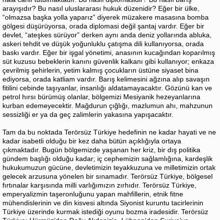
arayışıdır? Bu nasıl uluslararası hukuk düzenidir? Eğer bir ülke,
“olmazsa başka yolla yaparız” diyerek müzakere masasına bomba
gölgesi düşürüyorsa, orada diplomasi değil şantaj vardır. Eğer bir
devlet, “ateşkes sürüyor” derken aynı anda deniz yollarında abluka,
askeri tehdit ve düşük yoğunluklu çatışma dili kullanıyorsa, orada
baskı vardır. Eğer bir işgal yönetimi, anasının kucağından koparılmış
süt kuzusu bebeklerin kanını güvenlik kalkanı gibi kullanıyor; enkaza
çevrilmiş şehirlerin, yetim kalmış çocukların üstüne siyaset bina
ediyorsa, orada katliam vardır. Barış kelimesini ağzına alıp savaşın
fitilini cebinde taşıyanlar, insanlığı aldatamayacaktır. Gözünü kan ve
petrol hırsı bürümüş olanlar, bölgemizi Mesiyanik hezeyanlarına
kurban edemeyecektir. Mağdurun çığlığı, mazlumun ahı, mahzunun
sessizliği er ya da geç zalimlerin yakasına yapışacaktır.
Tam da bu noktada Terörsüz Türkiye hedefinin ne kadar hayati ve ne
kadar isabetli olduğu bir kez daha bütün açıklığıyla ortaya
çıkmaktadır. Bugün bölgemizde yaşanan her kriz, bir dış politika
gündem başlığı olduğu kadar; iç cephemizin sağlamlığına, kardeşlik
hukukumuzun gücüne, devletimizin teyakkuzuna ve milletimizin ortak
gelecek arzusuna yönelen bir sınamadır. Terörsüz Türkiye, bölgesel
fırtınalar karşısında milli varlığımızın zırhıdır. Terörsüz Türkiye,
emperyalizmin taşeronluğunu yapan mahfillerin, etnik fitne
mühendislerinin ve din kisvesi altında Siyonist kuruntu tacirlerinin
Türkiye üzerinde kurmak istediği oyunu bozma iradesidir. Terörsüz