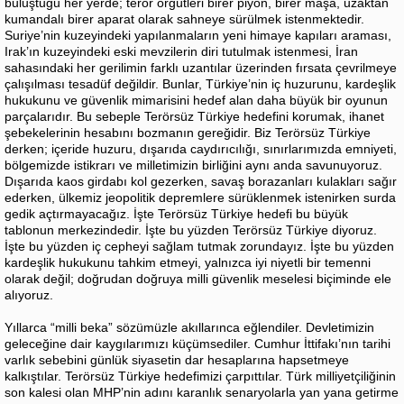
buluştuğu her yerde; terör örgütleri birer piyon, birer maşa, uzaktan
kumandalı birer aparat olarak sahneye sürülmek istenmektedir.
Suriye’nin kuzeyindeki yapılanmaların yeni himaye kapıları araması,
Irak’ın kuzeyindeki eski mevzilerin diri tutulmak istenmesi, İran
sahasındaki her gerilimin farklı uzantılar üzerinden fırsata çevrilmeye
çalışılması tesadüf değildir. Bunlar, Türkiye’nin iç huzurunu, kardeşlik
hukukunu ve güvenlik mimarisini hedef alan daha büyük bir oyunun
parçalarıdır. Bu sebeple Terörsüz Türkiye hedefini korumak, ihanet
şebekelerinin hesabını bozmanın gereğidir. Biz Terörsüz Türkiye
derken; içeride huzuru, dışarıda caydırıcılığı, sınırlarımızda emniyeti,
bölgemizde istikrarı ve milletimizin birliğini aynı anda savunuyoruz.
Dışarıda kaos girdabı kol gezerken, savaş borazanları kulakları sağır
ederken, ülkemiz jeopolitik depremlere sürüklenmek istenirken surda
gedik açtırmayacağız. İşte Terörsüz Türkiye hedefi bu büyük
tablonun merkezindedir. İşte bu yüzden Terörsüz Türkiye diyoruz.
İşte bu yüzden iç cepheyi sağlam tutmak zorundayız. İşte bu yüzden
kardeşlik hukukunu tahkim etmeyi, yalnızca iyi niyetli bir temenni
olarak değil; doğrudan doğruya milli güvenlik meselesi biçiminde ele
alıyoruz.
Yıllarca “milli beka” sözümüzle akıllarınca eğlendiler. Devletimizin
geleceğine dair kaygılarımızı küçümsediler. Cumhur İttifakı’nın tarihi
varlık sebebini günlük siyasetin dar hesaplarına hapsetmeye
kalkıştılar. Terörsüz Türkiye hedefimizi çarpıttılar. Türk milliyetçiliğinin
son kalesi olan MHP’nin adını karanlık senaryolarla yan yana getirme