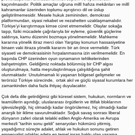
kaçınılmasıdır. Politik amaçlar uğruna millî hafıza mekânları ve millî
kahramanlar üzerinden toplumu ayrıştırıcı dil ve üslup
geliştirilmemesidir. Mesele hukuk zemininden, demokrasi
platformundan, siyasi rekabet ve nezahetten uzaklaşmamalıdır.
Türkiye’yi karıştırmaya kimse cüret etmemelidir. Olaylar sokağa
taşıp, fiziki mücadele çağrılarıyla bir eyleme, güvenlik güçlerine
saldırıya, kamu düzenini bozmaya yönelmemelidir. Mahkeme
kararına yönelik itiraz merci olan Yargıtay konunun hassasiyetine
binaen vaki itiraza yönelik kararını bir an önce vermelidir. Türk
siyaseti ve demokrasisinin hırpalanmasına izin verilmemelidir. En
başında CHP üzerinden oyun oynamanın tehlikelerinden
bahşetmiştim. Geldiğimiz noktada bölünmüş bir CHP algısı
oluşturulmaya, hatta meşrulaştırılmaya çalışıldığına şahit
olunmaktadır. Unutulmamalı ki yaşanan bölgesel gelişmeler ve
terörsüz Türkiye sürecinde, ortak akıl ve güçlü siyasal kurumlara her
zamankinden daha fazla ihtiyaç duyulacaktır.
Çok defa dile getirdiğimiz gibi küresel sistem, hukukun, normların ve
teamüllerin aşındığı; uluslararası örgütlerin ve ittifak bloklarının
işlevsizleştiği, hiç olmadığı kadar öngörülemez, hiç olmadığı kadar
anarşik bir iklime savurulmaktadır. Soğuk savaş sonrası liberal
dünyanın zaferi olarak telakki edilen Anglo-Amerika ve Avrupa
merkezli “tarihin sonu geldi” senaryoları hükmünü yitirmiş,
yaşadığımız süreçte adalet, ahlak ve hukukun sonunu getiren
emperyalist odaklar adeta en temel insan hakkı olan yaşama