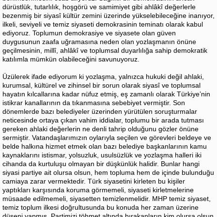
dürüstlük, tutarlılık, hoşgörü ve samimiyet gibi ahlâkî değerlerle
bezenmiş bir siyasî kültür zemini üzerinde yükselebileceğine inanıyor,
ilkeli, seviyeli ve temiz siyaseti demokrasinin teminatı olarak kabul
ediyoruz. Toplumun demokrasiye ve siyasete olan güven
duygusunun zaafa uğramasına neden olan yozlaşmanın önüne
geçilmesinin, millî, ahlâkî ve toplumsal duyarlılığa sahip demokratik
katılımla mümkün olabileceğini savunuyoruz.
Üzülerek ifade ediyorum ki yozlaşma, yalnızca hukuki değil ahlaki,
kurumsal, kültürel ve zihinsel bir sorun olarak siyasî ve toplumsal
hayatın kılcallarına kadar nüfuz etmiş, eş zamanlı olarak Türkiye’nin
istikrar kanallarının da tıkanmasına sebebiyet vermiştir. Son
dönemlerde bazı belediyeler üzerinden yürütülen soruşturmalar
neticesinde ortaya çıkan vahim iddialar, toplumu bir arada tutması
gereken ahlaki değerlerin ne denli tahrip olduğunu gözler önüne
sermiştir. Vatandaşlarımızın oylarıyla seçilen ve görevleri beldeye ve
belde halkına hizmet etmek olan bazı belediye başkanlarının kamu
kaynaklarını istismar, yolsuzluk, usulsüzlük ve yozlaşma halleri iki
cihanda da kurtuluşu olmayan bir düşkünlük halidir. Bunlar hangi
siyasi partiye ait olursa olsun, hem topluma hem de içinde bulunduğu
camiaya zarar vermektedir. Türk siyasetini kirleten bu kişiler
yaptıkları karşısında koruma görmemeli, siyaseti kirletmelerine
müsaade edilmemeli, siyasetten temizlenmelidir. MHP temiz siyaset,
temiz toplum ilkesi doğrultusunda bu konuda her zaman üzerine
düşeni yapmış, Partimizi töhmet altında bırakanların kim olursa olsun