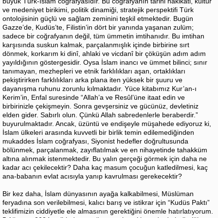
büyük Türk-İslam coğrafyasıdır. Bu coğrafyanın tarihi hakikati, kültür
ve medeniyet birikimi, politik dinamiği, stratejik perspektifi Türk
ontolojisinin güçlü ve sağlam zeminini teşkil etmektedir. Bugün
Gazze’de, Kudüs’te, Filistin’in dört bir yanında yaşanan zulüm;
sadece bir coğrafyanın değil, tüm ümmetin imtihanıdır. Bu imtihan
karşısında suskun kalmak, parçalanmışlık içinde birbirine sırt
dönmek, korkarım ki dinî, ahlaki ve vicdanî bir çöküşün adım adım
yayıldığının göstergesidir. Oysa İslam inancı ve ümmet bilinci; sınır
tanımayan, mezhepleri ve etnik farklılıkları aşan, ortaklıkları
pekiştirirken farklılıkları arka plana iten yüksek bir şuuru ve
dayanışma ruhunu zorunlu kılmaktadır. Yüce kitabımız Kur’an-ı
Kerim’in, Enfal suresinde “Allah’a ve Resûl’üne itaat edin ve
birbirinizle çekişmeyin. Sonra gevşersiniz ve gücünüz, devletiniz
elden gider. Sabırlı olun. Çünkü Allah sabredenlerle beraberdir.”
buyurulmaktadır. Ancak, üzüntü ve endişeyle müşahede ediyoruz ki,
İslam ülkeleri arasında kuvvetli bir birlik temin edilemediğinden
mukaddes İslam coğrafyası, Siyonist hedefler doğrultusunda
bölünmek, parçalanmak, zayıflatılmak ve en nihayetinde tahakküm
altına alınmak istenmektedir. Bu yalın gerçeği görmek için daha ne
kadar acı çekilecektir? Daha kaç masum çocuğun katledilmesi, kaç
ana-babanın evlat acısıyla yanıp kavrulması gerekecektir?
Bir kez daha, İslam dünyasının ayağa kalkabilmesi, Müslüman
feryadına son verilebilmesi, kalıcı barış ve istikrar için “Kudüs Paktı”
teklifimizin ciddiyetle ele almasının gerektiğini önemle hatırlatıyorum.