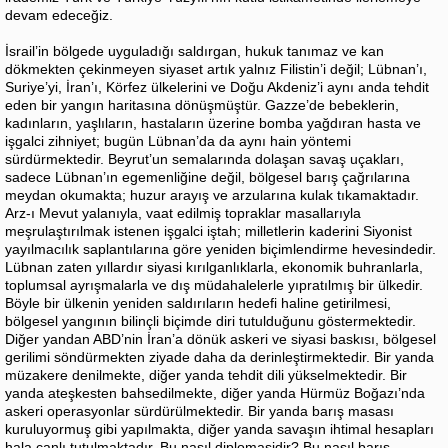
devam edeceğiz.
İsrail’in bölgede uyguladığı saldırgan, hukuk tanımaz ve kan
dökmekten çekinmeyen siyaset artık yalnız Filistin’i değil; Lübnan’ı,
Suriye’yi, İran’ı, Körfez ülkelerini ve Doğu Akdeniz’i aynı anda tehdit
eden bir yangın haritasına dönüşmüştür. Gazze’de bebeklerin,
kadınların, yaşlıların, hastaların üzerine bomba yağdıran hasta ve
işgalci zihniyet; bugün Lübnan’da da aynı hain yöntemi
sürdürmektedir. Beyrut’un semalarında dolaşan savaş uçakları,
sadece Lübnan’ın egemenliğine değil, bölgesel barış çağrılarına
meydan okumakta; huzur arayış ve arzularına kulak tıkamaktadır.
Arz-ı Mevut yalanıyla, vaat edilmiş topraklar masallarıyla
meşrulaştırılmak istenen işgalci iştah; milletlerin kaderini Siyonist
yayılmacılık saplantılarına göre yeniden biçimlendirme hevesindedir.
Lübnan zaten yıllardır siyasi kırılganlıklarla, ekonomik buhranlarla,
toplumsal ayrışmalarla ve dış müdahalelerle yıpratılmış bir ülkedir.
Böyle bir ülkenin yeniden saldırıların hedefi haline getirilmesi,
bölgesel yangının bilinçli biçimde diri tutulduğunu göstermektedir.
Diğer yandan ABD’nin İran’a dönük askeri ve siyasi baskısı, bölgesel
gerilimi söndürmekten ziyade daha da derinleştirmektedir. Bir yanda
müzakere denilmekte, diğer yanda tehdit dili yükselmektedir. Bir
yanda ateşkesten bahsedilmekte, diğer yanda Hürmüz Boğazı’nda
askeri operasyonlar sürdürülmektedir. Bir yanda barış masası
kuruluyormuş gibi yapılmakta, diğer yanda savaşın ihtimal hesapları
hala canlı tutulmaktadır. Bu nasıl diplomasidir? Bu nasıl barış