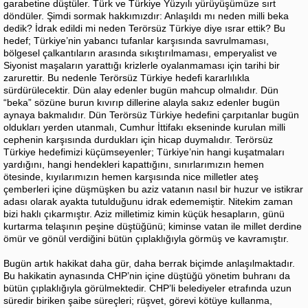
garabetine düştüler. Türk ve Türkiye Yüzyılı yürüyüşümüze sırt
döndüler. Şimdi sormak hakkımızdır: Anlaşıldı mı neden milli beka
dedik? İdrak edildi mi neden Terörsüz Türkiye diye ısrar ettik? Bu
hedef; Türkiye’nin yabancı tufanlar karşısında savrulmaması,
bölgesel çalkantıların arasında sıkıştırılmaması, emperyalist ve
Siyonist maşaların yarattığı krizlerle oyalanmaması için tarihi bir
zarurettir. Bu nedenle Terörsüz Türkiye hedefi kararlılıkla
sürdürülecektir. Dün alay edenler bugün mahcup olmalıdır. Dün
“beka” sözüne burun kıvırıp dillerine alayla sakız edenler bugün
aynaya bakmalıdır. Dün Terörsüz Türkiye hedefini çarpıtanlar bugün
oldukları yerden utanmalı, Cumhur İttifakı ekseninde kurulan milli
cephenin karşısında durdukları için hicap duymalıdır. Terörsüz
Türkiye hedefimizi küçümseyenler; Türkiye’nin hangi kuşatmaları
yardığını, hangi hendekleri kapattığını, sınırlarımızın hemen
ötesinde, kıyılarımızın hemen karşısında nice milletler ateş
çemberleri içine düşmüşken bu aziz vatanın nasıl bir huzur ve istikrar
adası olarak ayakta tutulduğunu idrak edememiştir. Nitekim zaman
bizi haklı çıkarmıştır. Aziz milletimiz kimin küçük hesapların, günü
kurtarma telaşının peşine düştüğünü; kiminse vatan ile millet derdine
ömür ve gönül verdiğini bütün çıplaklığıyla görmüş ve kavramıştır.
Bugün artık hakikat daha gür, daha berrak biçimde anlaşılmaktadır.
Bu hakikatin aynasında CHP’nin içine düştüğü yönetim buhranı da
bütün çıplaklığıyla görülmektedir. CHP’li belediyeler etrafında uzun
süredir biriken şaibe süreçleri; rüşvet, görevi kötüye kullanma,