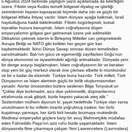
5 Ağustos 2024 tarihinde yaptığım yazılı açıklamada da belirttiğim
üzere, Filistin veya Kudüs temelli bölgesel diyalog ve işbirliği
zeminlerinin hepsini kapsayacak biçimde daha sıkı ve güçlü bir
bölgesel ittifaka ihtiyaç vardır. İslam dünyası ayağa kalkmalı, İsrail
haydutluğuna haddi bildirilmelidir. Filistin özgürleşmeli, kutsal
topraklar huzura kavuşmalı, İslam coğrafyasına düşen
emperyalizmin gölgesi geri gelmemek üzere yok edilmelidir.
Dikkatinizi çekmek isterim ki Birleşmiş Milletler can çekişmektedir.
Avrupa Birliği ve NATO gibi birlikler her geçen gün kan
kaybetmektedir. İkinci Dünya Savaşı sonrası düzen temelinden
sarsılmaktadır. Batı’nın gücü ve egemenliği zayıflarken Doğu’nun
dünya ekonomisi ve siyasetindeki ağırlığı artmaktadır. Dünyada yeni
bir denge arayışı başlamışken, İslam coğrafyasının bir ve beraber
olup yeni bir güç merkezi olarak öne çıkması elbette ki mümkündür
ve bir o kadar da elzemdir. Türkiye buna hazırdır. Türk milleti; Türk
Dünyasının ve İslam aleminin güçlü bir birlik oluşturmasından
yanadır. Asırlar öncesinden bizlere seslenen Bilge Tonyukuk’un
“Çoklar diye korkmadık, azız diye çekinmedik, düşmanlarımız
etrafımızda ocak gibiydi; bizde hepsini yakacak ateş idik.”
Sözlerinden mülhem diyorum ki: şayet hedefinde Türkiye olan varsa
unutulmasın ki bu milletin imanla yoğrulmuş iradesi, her türlü
kuşatmayı yarmaya, her türlü kirli hesabı bozmaya muktedirdir.
Medineyi emperyalist güçlere karşı bir avuç Mehmetçikle müdafaa
eden Fahreddin Paşa’nın aziz ruhu bizde yaşamaktadır. İslam
dünyasında fitne çıkarmaya çalışan Yeni Lawrencelere (Lavrınslara)