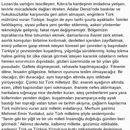
Lozan’da varlığını tescilleyen, Kıbrıs’ta kardeşinin imdadına yetişen,
terörle mücadelede dağları titreten, Adalar Denizi’nde baskılar ve
hukuksuzluklar karşısında geri adım atmayan, enginlere Türk
mührünü vuran Türkiye; bugün de aynı tarihi şuurla ayaktadır. İsimler
farklılaşmış, siyasi yollara yeni şeritler eklenmiş, askeri yöntemler
teknolojiyle gelişmiş; fakat niyet değişmemiştir. Bölgemizin
topraklarına fitne tohumları ekmek, damarlarına ihanet zerk etmek,
asırlık komşuları birbirine kırdırmak, devletleri içeriden zayıflatmak,
enerji yollarını gasp etmek isteyen küresel şer çevreleri iş başındadır.
Türkiye’yi çevresinden kuşatılmış, yılgınlığa sürüklenmiş, kolay lokma
haline gelmiş bir ülke olarak görmek isteyen karanlık odakların nefesi
hemen sınırımızın dışındadır, gözleri üzerimizde ve bir yılan gibi
pusudadır. Gaflete düşmeyecek, rehavete kapılmayacağız. Fitnenin
diline, fesadın gölgesine, fettanın oyununa teslim olmayacağız. Bir
olacağız, diri duracağız, aynı bayrağın altında aynı istikbale
yürüyeceğiz. Çünkü biz Türk milletiyiz. Biz; esareti ayağının altında
ezen, zilleti kapısından içeri sokmayan, ihanete nefes aldırmayan,
haritalara sığmayıp nice devletler kuran, ateş çemberlerini yara yara
küllerinden yeniden doğan, kuşatmaları paramparça edip ayak
bastığı her toprağı vatan tutan ve tarihin akışına, çağların kapılarına
Türk mührünü vuran aziz milletin evlatlarıyız. Merhum şairimiz
Mehmet Emin Yurdakul, aziz Türk milletine şöyle sesleniyordu:
“Senin gibi bir yiğit ve bir ulu milleti İnsanoğlu doğduğu günden beri
görmedi.” Aklımız devlette, kalbimiz millette, gözümüz istikbalde,
irademiz Türk ve Türkiye Yüzyılı’nın kutlu istikametinde ilerlemeye