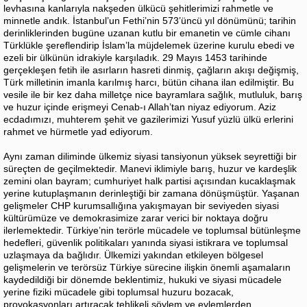
levhasına kanlarıyla nakşeden ülkücü şehitlerimizi rahmetle ve
minnetle andık. İstanbul’un Fethi’nin 573’üncü yıl dönümünü; tarihin
derinliklerinden bugüne uzanan kutlu bir emanetin ve cümle cihanı
Türklükle şereflendirip İslam’la müjdelemek üzerine kurulu ebedi ve
ezeli bir ülkünün idrakiyle karşıladık. 29 Mayıs 1453 tarihinde
gerçekleşen fetih ile asırların hasreti dinmiş, çağların akışı değişmiş,
Türk milletinin imanla karılmış harcı, bütün cihana ilan edilmiştir. Bu
vesile ile bir kez daha milletçe nice bayramlara sağlık, mutluluk, barış
ve huzur içinde erişmeyi Cenab-ı Allah’tan niyaz ediyorum. Aziz
ecdadımızı, muhterem şehit ve gazilerimizi Yusuf yüzlü ülkü erlerini
rahmet ve hürmetle yad ediyorum.
Aynı zaman diliminde ülkemiz siyasi tansiyonun yüksek seyrettiği bir
süreçten de geçilmektedir. Manevi iklimiyle barış, huzur ve kardeşlik
zemini olan bayram; cumhuriyet halk partisi açısından kucaklaşmak
yerine kutuplaşmanın derinleştiği bir zamana dönüşmüştür. Yaşanan
gelişmeler CHP kurumsallığına yakışmayan bir seviyeden siyasi
kültürümüze ve demokrasimize zarar verici bir noktaya doğru
ilerlemektedir. Türkiye’nin terörle mücadele ve toplumsal bütünleşme
hedefleri, güvenlik politikaları yanında siyasi istikrara ve toplumsal
uzlaşmaya da bağlıdır. Ülkemizi yakından etkileyen bölgesel
gelişmelerin ve terörsüz Türkiye sürecine ilişkin önemli aşamaların
kaydedildiği bir dönemde beklentimiz, hukuki ve siyasi mücadele
yerine fiziki mücadele gibi toplumsal huzuru bozacak,
provokasyonları artıracak tehlikeli söylem ve eylemlerden