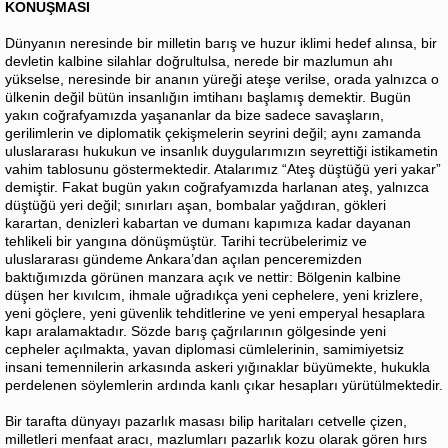
KONUŞMASI
Dünyanın neresinde bir milletin barış ve huzur iklimi hedef alınsa, bir
devletin kalbine silahlar doğrultulsa, nerede bir mazlumun ahı
yükselse, neresinde bir ananın yüreği ateşe verilse, orada yalnızca o
ülkenin değil bütün insanlığın imtihanı başlamış demektir. Bugün
yakın coğrafyamızda yaşananlar da bize sadece savaşların,
gerilimlerin ve diplomatik çekişmelerin seyrini değil; aynı zamanda
uluslararası hukukun ve insanlık duygularımızın seyrettiği istikametin
vahim tablosunu göstermektedir. Atalarımız “Ateş düştüğü yeri yakar”
demiştir. Fakat bugün yakın coğrafyamızda harlanan ateş, yalnızca
düştüğü yeri değil; sınırları aşan, bombalar yağdıran, gökleri
karartan, denizleri kabartan ve dumanı kapımıza kadar dayanan
tehlikeli bir yangına dönüşmüştür. Tarihi tecrübelerimiz ve
uluslararası gündeme Ankara’dan açılan penceremizden
baktığımızda görünen manzara açık ve nettir: Bölgenin kalbine
düşen her kıvılcım, ihmale uğradıkça yeni cephelere, yeni krizlere,
yeni göçlere, yeni güvenlik tehditlerine ve yeni emperyal hesaplara
kapı aralamaktadır. Sözde barış çağrılarının gölgesinde yeni
cepheler açılmakta, yavan diplomasi cümlelerinin, samimiyetsiz
insani temennilerin arkasında askeri yığınaklar büyümekte, hukukla
perdelenen söylemlerin ardında kanlı çıkar hesapları yürütülmektedir.
Bir tarafta dünyayı pazarlık masası bilip haritaları cetvelle çizen,
milletleri menfaat aracı, mazlumları pazarlık kozu olarak gören hırs