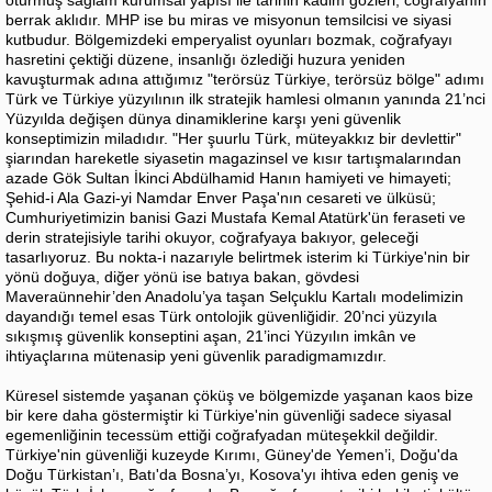
berrak aklıdır. MHP ise bu miras ve misyonun temsilcisi ve siyasi
kutbudur. Bölgemizdeki emperyalist oyunları bozmak, coğrafyayı
hasretini çektiği düzene, insanlığı özlediği huzura yeniden
kavuşturmak adına attığımız "terörsüz Türkiye, terörsüz bölge" adımı
Türk ve Türkiye yüzyılının ilk stratejik hamlesi olmanın yanında 21’nci
Yüzyılda değişen dünya dinamiklerine karşı yeni güvenlik
konseptimizin miladıdır. "Her şuurlu Türk, müteyakkız bir devlettir"
şiarından hareketle siyasetin magazinsel ve kısır tartışmalarından
azade Gök Sultan İkinci Abdülhamid Hanın hamiyeti ve himayeti;
Şehid-i Ala Gazi-yi Namdar Enver Paşa'nın cesareti ve ülküsü;
Cumhuriyetimizin banisi Gazi Mustafa Kemal Atatürk'ün feraseti ve
derin stratejisiyle tarihi okuyor, coğrafyaya bakıyor, geleceği
tasarlıyoruz. Bu nokta-i nazarıyle belirtmek isterim ki Türkiye'nin bir
yönü doğuya, diğer yönü ise batıya bakan, gövdesi
Maveraünnehir’den Anadolu’ya taşan Selçuklu Kartalı modelimizin
dayandığı temel esas Türk ontolojik güvenliğidir. 20’nci yüzyıla
sıkışmış güvenlik konseptini aşan, 21’inci Yüzyılın imkân ve
ihtiyaçlarına mütenasip yeni güvenlik paradigmamızdır.
Küresel sistemde yaşanan çöküş ve bölgemizde yaşanan kaos bize
bir kere daha göstermiştir ki Türkiye'nin güvenliği sadece siyasal
egemenliğinin tecessüm ettiği coğrafyadan müteşekkil değildir.
Türkiye'nin güvenliği kuzeyde Kırımı, Güney'de Yemen’i, Doğu'da
Doğu Türkistan’ı, Batı'da Bosna’yı, Kosova'yı ihtiva eden geniş ve