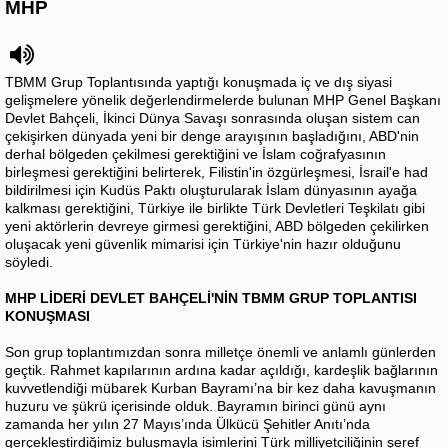
MHP
TBMM Grup Toplantısında yaptığı konuşmada iç ve dış siyasi
gelişmelere yönelik değerlendirmelerde bulunan MHP Genel Başkanı
Devlet Bahçeli, İkinci Dünya Savaşı sonrasında oluşan sistem can
çekişirken dünyada yeni bir denge arayışının başladığını, ABD'nin
derhal bölgeden çekilmesi gerektiğini ve İslam coğrafyasının
birleşmesi gerektiğini belirterek, Filistin'in özgürleşmesi, İsrail'e had
bildirilmesi için Kudüs Paktı oluşturularak İslam dünyasının ayağa
kalkması gerektiğini, Türkiye ile birlikte Türk Devletleri Teşkilatı gibi
yeni aktörlerin devreye girmesi gerektiğini, ABD bölgeden çekilirken
oluşacak yeni güvenlik mimarisi için Türkiye'nin hazır olduğunu
söyledi.
MHP LİDERİ DEVLET BAHÇELİ'NİN TBMM GRUP TOPLANTISI
KONUŞMASI
Son grup toplantımızdan sonra milletçe önemli ve anlamlı günlerden
geçtik. Rahmet kapılarının ardına kadar açıldığı, kardeşlik bağlarının
kuvvetlendiği mübarek Kurban Bayramı’na bir kez daha kavuşmanın
huzuru ve şükrü içerisinde olduk. Bayramın birinci günü aynı
zamanda her yılın 27 Mayıs’ında Ülkücü Şehitler Anıtı’nda
gerçekleştirdiğimiz buluşmayla isimlerini Türk milliyetçiliğinin şeref