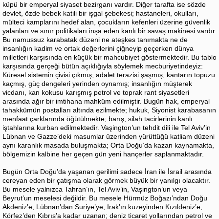
küpü bir emperyal siyaset bezirganı vardır. Diğer tarafta ise sözde
devlet, özde bebek katili bir işgal şebekesi; hastaneleri, okulları,
mülteci kamplarını hedef alan, çocukların kefenleri üzerine güvenlik
yalanları ve sınır politikaları inşa eden kanlı bir savaş makinesi vardır.
Bu namussuz karabatak düzeni ne ateşkes tanımakta ne de
insanlığın kadim ve ortak değerlerini çiğneyip geçerken dünya
milletleri karşısında en küçük bir mahcubiyet göstermektedir. Bu tablo
karşısında gerçeği bütün açıklığıyla söylemek mecburiyetindeyiz:
Küresel sistemin çivisi çıkmış; adalet terazisi şaşmış, kantarın topuzu
kaçmış, güç dengeleri yerinden oynamış; insanlığın müşterek
vicdanı, kan kokusu karışmış petrol ve toprak rant siyasetleri
arasında ağır bir imtihana mahkûm edilmiştir. Bugün hak, emperyal
tahakkümün postalları altında ezilmekte; hukuk, Siyonist karabasanın
menfaat çarklarında öğütülmekte; barış, silah tacirlerinin kanlı
iştahlarına kurban edilmektedir. Vaşington’un tehdit dili ile Tel Aviv’in
Lübnan ve Gazze’deki masumlar üzerinden yürüttüğü katliam düzeni
aynı karanlık masada buluşmakta; Orta Doğu’da kazan kaynamakta,
bölgemizin kalbine her geçen gün yeni hançerler saplanmaktadır.
Bugün Orta Doğu’da yaşanan gerilimi sadece İran ile İsrail arasında
cereyan eden bir çatışma olarak görmek büyük bir yanılgı olacaktır.
Bu mesele yalnızca Tahran’ın, Tel Aviv’in, Vaşington’un veya
Beyrut’un meselesi değildir. Bu mesele Hürmüz Boğazı’ndan Doğu
Akdeniz’e, Lübnan’dan Suriye’ye, Irak’ın kuzeyinden Kızıldeniz’e,
Körfez’den Kıbrıs’a kadar uzanan; deniz ticaret yollarından petrol ve