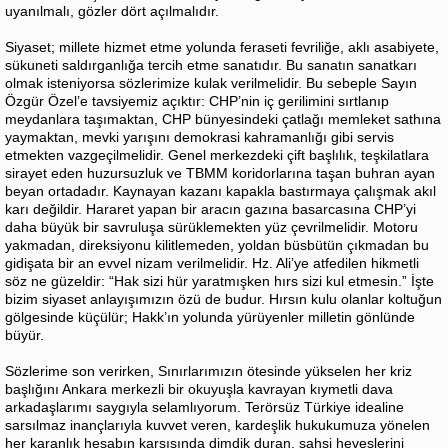
uyanılmalı, gözler dört açılmalıdır.
Siyaset; millete hizmet etme yolunda feraseti fevriliğe, aklı asabiyete,
sükuneti saldırganlığa tercih etme sanatıdır. Bu sanatın sanatkarı
olmak isteniyorsa sözlerimize kulak verilmelidir. Bu sebeple Sayın
Özgür Özel’e tavsiyemiz açıktır: CHP’nin iç gerilimini sırtlanıp
meydanlara taşımaktan, CHP bünyesindeki çatlağı memleket sathına
yaymaktan, mevki yarışını demokrasi kahramanlığı gibi servis
etmekten vazgeçilmelidir. Genel merkezdeki çift başlılık, teşkilatlara
sirayet eden huzursuzluk ve TBMM koridorlarına taşan buhran ayan
beyan ortadadır. Kaynayan kazanı kapakla bastırmaya çalışmak akıl
karı değildir. Hararet yapan bir aracın gazına basarcasına CHP’yi
daha büyük bir savruluşa sürüklemekten yüz çevrilmelidir. Motoru
yakmadan, direksiyonu kilitlemeden, yoldan büsbütün çıkmadan bu
gidişata bir an evvel nizam verilmelidir. Hz. Ali’ye atfedilen hikmetli
söz ne güzeldir: “Hak sizi hür yaratmışken hırs sizi kul etmesin.” İşte
bizim siyaset anlayışımızın özü de budur. Hırsın kulu olanlar koltuğun
gölgesinde küçülür; Hakk’ın yolunda yürüyenler milletin gönlünde
büyür.
Sözlerime son verirken, Sınırlarımızın ötesinde yükselen her kriz
başlığını Ankara merkezli bir okuyuşla kavrayan kıymetli dava
arkadaşlarımı saygıyla selamlıyorum. Terörsüz Türkiye idealine
sarsılmaz inançlarıyla kuvvet veren, kardeşlik hukukumuza yönelen
her karanlık hesabın karşısında dimdik duran, şahsi heveslerini