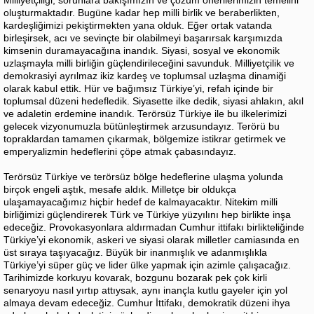
oluşturmaktadır. Bugüne kadar hep milli birlik ve beraberlikten,
kardeşliğimizi pekiştirmekten yana olduk. Eğer ortak vatanda
birleşirsek, acı ve sevinçte bir olabilmeyi başarırsak karşımızda
kimsenin duramayacağına inandık. Siyasi, sosyal ve ekonomik
uzlaşmayla milli birliğin güçlendirileceğini savunduk. Milliyetçilik ve
demokrasiyi ayrılmaz ikiz kardeş ve toplumsal uzlaşma dinamiği
olarak kabul ettik. Hür ve bağımsız Türkiye’yi, refah içinde bir
toplumsal düzeni hedefledik. Siyasette ilke dedik, siyasi ahlakın, akıl
ve adaletin erdemine inandık. Terörsüz Türkiye ile bu ilkelerimizi
gelecek vizyonumuzla bütünleştirmek arzusundayız. Terörü bu
topraklardan tamamen çıkarmak, bölgemize istikrar getirmek ve
emperyalizmin hedeflerini çöpe atmak çabasındayız.
Terörsüz Türkiye ve terörsüz bölge hedeflerine ulaşma yolunda
birçok engeli aştık, mesafe aldık. Milletçe bir oldukça
ulaşamayacağımız hiçbir hedef de kalmayacaktır. Nitekim milli
birliğimizi güçlendirerek Türk ve Türkiye yüzyılını hep birlikte inşa
edeceğiz. Provokasyonlara aldırmadan Cumhur ittifakı birlikteliğinde
Türkiye’yi ekonomik, askeri ve siyasi olarak milletler camiasında en
üst sıraya taşıyacağız. Büyük bir inanmışlık ve adanmışlıkla
Türkiye’yi süper güç ve lider ülke yapmak için azimle çalışacağız.
Tarihimizde korkuyu kovarak, bozgunu bozarak pek çok kirli
senaryoyu nasıl yırtıp attıysak, aynı inançla kutlu gayeler için yol
almaya devam edeceğiz. Cumhur İttifakı, demokratik düzeni ihya